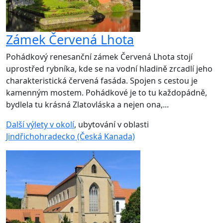
Zámek Červená Lhota
Pohádkový renesanční zámek Červená Lhota stojí
uprostřed rybníka, kde se na vodní hladině zrcadlí jeho
charakteristická červená fasáda. Spojen s cestou je
kamenným mostem. Pohádkové je to tu každopádně,
bydlela tu krásná Zlatovláska a nejen ona,...
Další výlety v okolí
, ubytování v oblasti
Jindřichohradecko (Česká Kanada)