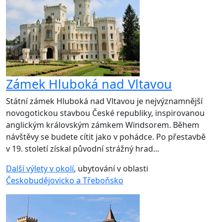
Zámek Hluboká nad Vltavou
Státní zámek Hluboká nad Vltavou je nejvýznamnější
novogotickou stavbou České republiky, inspirovanou
anglickým královským zámkem Windsorem. Během
návštěvy se budete cítit jako v pohádce. Po přestavbě
v 19. století získal původní strážný hrad...
Další výlety v okolí
, ubytování v oblasti
Českobudějovicko a Třeboňsko