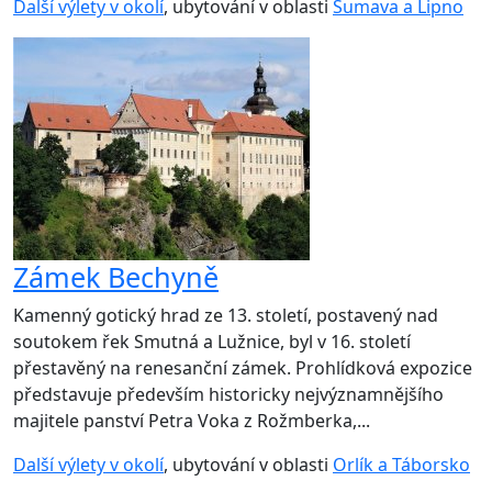
Další výlety v okolí
, ubytování v oblasti
Šumava a Lipno
Zámek Bechyně
Kamenný gotický hrad ze 13. století, postavený nad
soutokem řek Smutná a Lužnice, byl v 16. století
přestavěný na renesanční zámek. Prohlídková expozice
představuje především historicky nejvýznamnějšího
majitele panství Petra Voka z Rožmberka,...
Další výlety v okolí
, ubytování v oblasti
Orlík a Táborsko