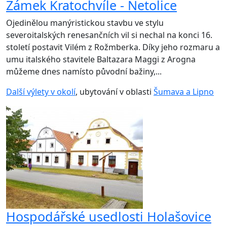
Zámek Kratochvíle - Netolice
Ojedinělou manýristickou stavbu ve stylu
severoitalských renesančních vil si nechal na konci 16.
století postavit Vilém z Rožmberka. Díky jeho rozmaru a
umu italského stavitele Baltazara Maggi z Arogna
můžeme dnes namísto původní bažiny,...
Další výlety v okolí
, ubytování v oblasti
Šumava a Lipno
Hospodářské usedlosti Holašovice