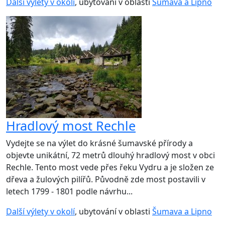
Další výlety v okolí
, ubytování v oblasti
Šumava a Lipno
Hradlový most Rechle
Vydejte se na výlet do krásné šumavské přírody a
objevte unikátní, 72 metrů dlouhý hradlový most v obci
Rechle. Tento most vede přes řeku Vydru a je složen ze
dřeva a žulových pilířů. Původně zde most postavili v
letech 1799 - 1801 podle návrhu...
Další výlety v okolí
, ubytování v oblasti
Šumava a Lipno