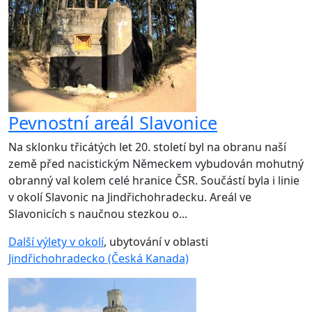
Pevnostní areál Slavonice
Na sklonku třicátých let 20. století byl na obranu naší
země před nacistickým Německem vybudován mohutný
obranný val kolem celé hranice ČSR. Součástí byla i linie
v okolí Slavonic na Jindřichohradecku. Areál ve
Slavonicích s naučnou stezkou o...
Další výlety v okolí
, ubytování v oblasti
Jindřichohradecko (Česká Kanada)