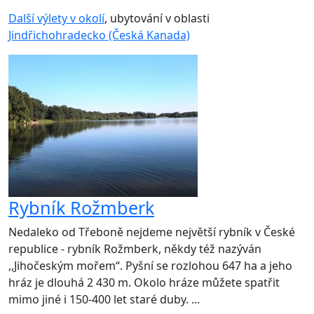
Další výlety v okolí
, ubytování v oblasti
Jindřichohradecko (Česká Kanada)
Rybník Rožmberk
Nedaleko od Třeboně nejdeme největší rybník v České
republice - rybník Rožmberk, někdy též nazýván
,,Jihočeským mořem“. Pyšní se rozlohou 647 ha a jeho
hráz je dlouhá 2 430 m. Okolo hráze můžete spatřit
mimo jiné i 150-400 let staré duby. ...