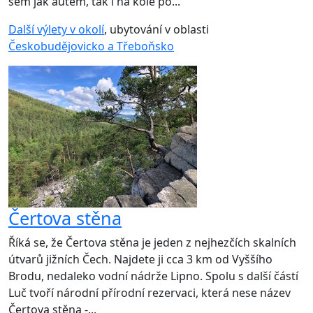
sem jak autem, tak i na kole po...
Další výlety v okolí
, ubytování v oblasti
Českobudějovicko a Třeboňsko
Čertova stěna
Říká se, že Čertova stěna je jeden z nejhezčích skalních
útvarů jižních Čech. Najdete ji cca 3 km od Vyššího
Brodu, nedaleko vodní nádrže Lipno. Spolu s další částí
Luč tvoří národní přírodní rezervaci, která nese název
Čertova stěna -...