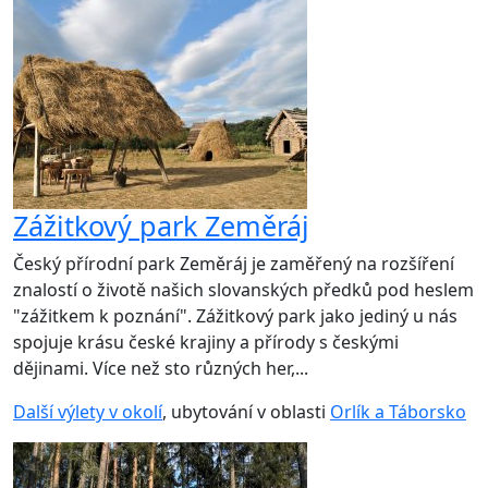
Zážitkový park Zeměráj
Český přírodní park Zeměráj je zaměřený na rozšíření
znalostí o životě našich slovanských předků pod heslem
"zážitkem k poznání". Zážitkový park jako jediný u nás
spojuje krásu české krajiny a přírody s českými
dějinami. Více než sto různých her,...
Další výlety v okolí
, ubytování v oblasti
Orlík a Táborsko