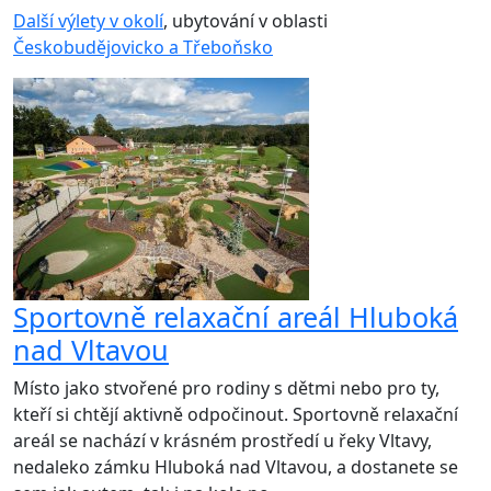
Další výlety v okolí
, ubytování v oblasti
Českobudějovicko a Třeboňsko
Sportovně relaxační areál Hluboká
nad Vltavou
Místo jako stvořené pro rodiny s dětmi nebo pro ty,
kteří si chtějí aktivně odpočinout. Sportovně relaxační
areál se nachází v krásném prostředí u řeky Vltavy,
nedaleko zámku Hluboká nad Vltavou, a dostanete se