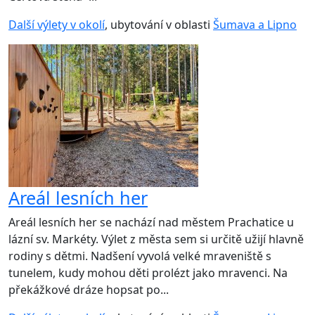
Další výlety v okolí
, ubytování v oblasti
Šumava a Lipno
Areál lesních her
Areál lesních her se nachází nad městem Prachatice u
lázní sv. Markéty. Výlet z města sem si určitě užijí hlavně
rodiny s dětmi. Nadšení vyvolá velké mraveniště s
tunelem, kudy mohou děti prolézt jako mravenci. Na
překážkové dráze hopsat po...