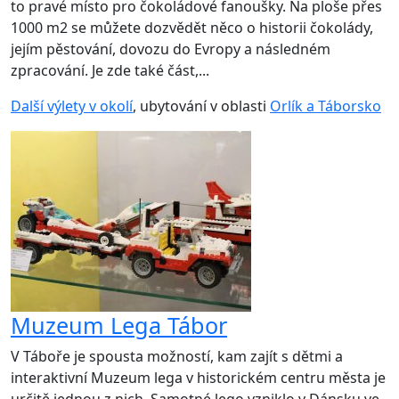
to pravé místo pro čokoládové fanoušky. Na ploše přes
1000 m2 se můžete dozvědět něco o historii čokolády,
jejím pěstování, dovozu do Evropy a následném
zpracování. Je zde také část,...
Další výlety v okolí
, ubytování v oblasti
Orlík a Táborsko
Muzeum Lega Tábor
V Táboře je spousta možností, kam zajít s dětmi a
interaktivní Muzeum lega v historickém centru města je
určitě jednou z nich. Samotné lego vzniklo v Dánsku ve