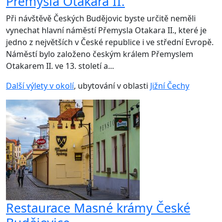
Přemysla Otakara II.
Při návštěvě Českých Budějovic byste určitě neměli
vynechat hlavní náměstí Přemysla Otakara II., které je
jedno z největších v České republice i ve střední Evropě.
Náměstí bylo založeno českým králem Přemyslem
Otakarem II. ve 13. století a...
Další výlety v okolí
, ubytování v oblasti
Jižní Čechy
Restaurace Masné krámy České