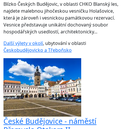
Blízko Českých Budějovic, v oblasti CHKO Blanský les,
najdete malebnou jihočeskou vesničku Holašovice,
která je zároveň i vesnickou památkovou rezervací.
Vesnice představuje unikátní dochovaný soubor
hospodářských usedlostí, architektonicky...
Další výlety v okolí
, ubytování v oblasti
Českobudějovicko a Třeboňsko
České Budějovice - náměstí