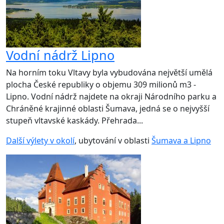
Vodní nádrž Lipno
Na horním toku Vltavy byla vybudována největší umělá
plocha České republiky o objemu 309 milionů m3 -
Lipno. Vodní nádrž najdete na okraji Národního parku a
Chráněné krajinné oblasti Šumava, jedná se o nejvyšší
stupeň vltavské kaskády. Přehrada...
Další výlety v okolí
, ubytování v oblasti
Šumava a Lipno