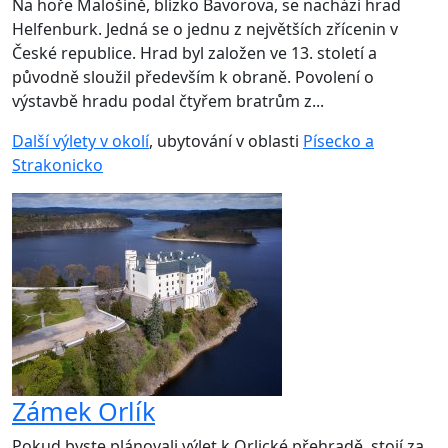
Na hoře Malošíně, blízko Bavorova, se nachází hrad
Helfenburk. Jedná se o jednu z největších zřícenin v
České republice. Hrad byl založen ve 13. století a
původně sloužil především k obraně. Povolení o
výstavbě hradu podal čtyřem bratrům z...
Další výlety v okolí
, ubytování v oblasti
Písecko a
Strakonicko
Zámek Orlík
Pokud byste plánovali výlet k Orlické přehradě, stojí za