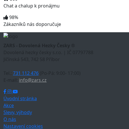
Chat a chalup k pronájmu
98%
Zákazníků nás doporučuje
ZARS - Dovolená Hezky Česky ®
Dovolená hezky česky s.r.o. | IČ 07797788
Jičínská 543, 742 58 Příbor
Tel.:
731 112 476
(Po-Pá: 9:00- 17:00)
E-mail:
info@zars.cz
Úvodní stránka
Akce
Slevy, výhody
O nás
Nastavení cookies