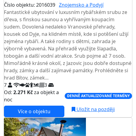
Číslo objektu: 2016039
Znojemsko a Podyjí
Fantastické ubytování v luxusním rybářském srubu ze
dřeva, s finskou saunou a vyhřívaným koupacím
sudem. Dovolená nedaleko Vranovské přehrady,
kousek od Dyje, na klidném místě, kde si potěšení užijí
zejména rybáři. A také rodiny s dětmi, zahrada je
výborně vybavená. Na přehradě využijte šlapadla,
tobogán a další vodní atrakce. Srub pojme až 7 osob.
Mimořádně krásné okolí, z Jazovic jsou dobře dostupné
hrady, zámky a další zajímavé památky. Prohlédněte si
hrad Bítov, zámek...
7
3
Od:
2.271 Kč
za objekt a
DENNĚ AKTUALIZOVANÉ TERMÍNY
noc
Uložit na později
Více o objektu