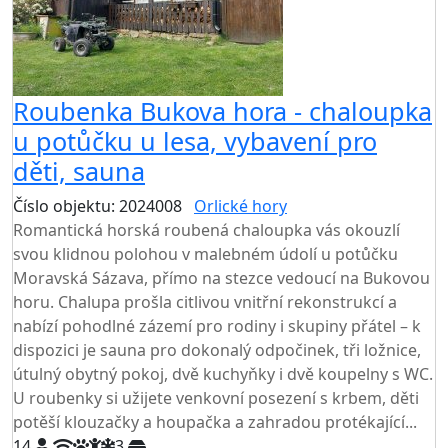
Roubenka Bukova hora - chaloupka
u potůčku u lesa, vybavení pro
děti, sauna
Číslo objektu: 2024008
Orlické hory
Romantická horská roubená chaloupka vás okouzlí
svou klidnou polohou v malebném údolí u potůčku
Moravská Sázava, přímo na stezce vedoucí na Bukovou
horu. Chalupa prošla citlivou vnitřní rekonstrukcí a
nabízí pohodlné zázemí pro rodiny i skupiny přátel – k
dispozici je sauna pro dokonalý odpočinek, tři ložnice,
útulný obytný pokoj, dvě kuchyňky i dvě koupelny s WC.
U roubenky si užijete venkovní posezení s krbem, děti
potěší klouzačky a houpačka a zahradou protékající...
14
3