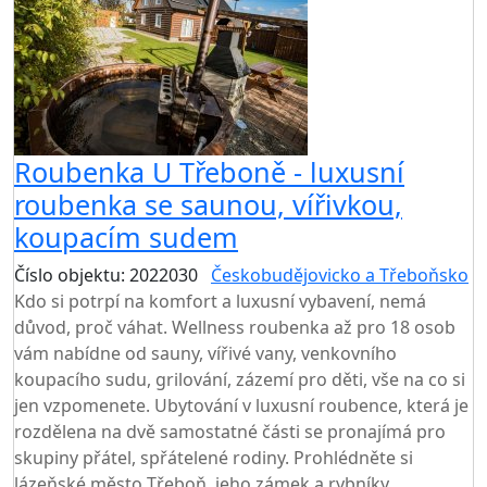
Roubenka U Třeboně - luxusní
roubenka se saunou, vířivkou,
koupacím sudem
Číslo objektu: 2022030
Českobudějovicko a Třeboňsko
Kdo si potrpí na komfort a luxusní vybavení, nemá
důvod, proč váhat. Wellness roubenka až pro 18 osob
vám nabídne od sauny, vířivé vany, venkovního
koupacího sudu, grilování, zázemí pro děti, vše na co si
jen vzpomenete. Ubytování v luxusní roubence, která je
rozdělena na dvě samostatné části se pronajímá pro
skupiny přátel, spřátelené rodiny. Prohlédněte si
lázeňské město Třeboň, jeho zámek a rybníky,