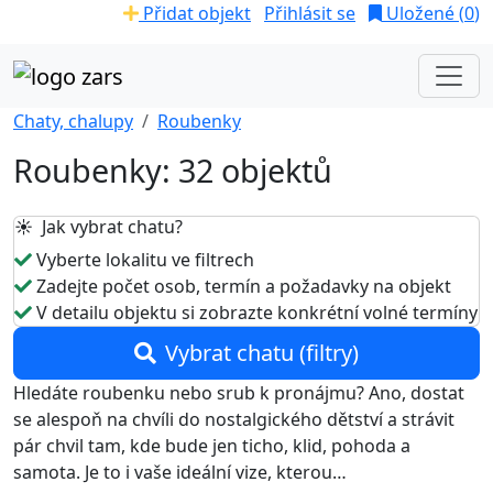
Přidat objekt
Přihlásit se
Uložené (
0
)
Chaty, chalupy
Roubenky
Roubenky: 32 objektů
☀️ Jak vybrat chatu?
Vyberte lokalitu ve filtrech
Zadejte počet osob, termín a požadavky na objekt
V detailu objektu si zobrazte konkrétní volné termíny
Vybrat chatu (filtry)
Hledáte roubenku nebo srub k pronájmu? Ano, dostat
se alespoň na chvíli do nostalgického dětství a strávit
pár chvil tam, kde bude jen ticho, klid, pohoda a
samota. Je to i vaše ideální vize, kterou…