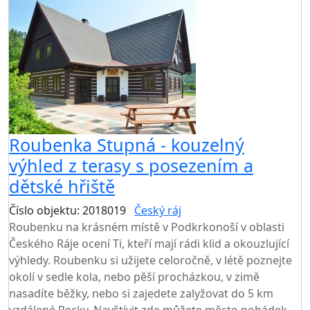
Roubenka Stupná - kouzelný
výhled z terasy s posezením a
dětské hřiště
Číslo objektu: 2018019
Český ráj
TOP HODNOCENÍ
Roubenku na krásném místě v Podkrkonoší v oblasti
Českého Ráje ocení Ti, kteří mají rádi klid a okouzlující
výhledy. Roubenku si užijete celoročně, v létě poznejte
okolí v sedle kola, nebo pěší procházkou, v zimě
nasadíte běžky, nebo si zajedete zalyžovat do 5 km
vzdálené Pecky. Navštívit zde můžete město pohádek