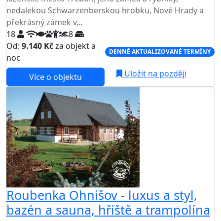
nedalekou Schwarzenberskou hrobku, Nové Hrady a
překrásný zámek v...
18
8
Od:
9.140 Kč
za objekt a
DENNĚ AKTUALIZOVANÉ TERMÍNY
noc
Uložit na později
Více o objektu
AKCE
Roubenka Ohnišov - luxus a styl,
bazén a sauna, hřiště a trampolína