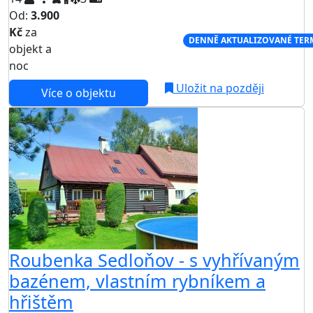
Od:
3.900
Kč
za
NEJNIŽŠÍ CENA NA TRHU
DENNĚ AKTUALIZOVANÉ TER
objekt a
noc
Uložit na později
Více o objektu
Roubenka Sedloňov - s vyhřívaným
bazénem, vlastním rybníkem a
hřištěm