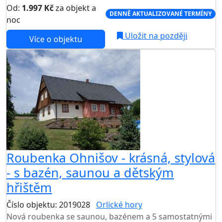
Od:
1.997 Kč
za objekt a
DENNĚ AKTUALIZOVANÉ TERMÍNY
noc
Uložit na později
Více o objektu
AKCE
Roubenka Ohnišov - krásná, stylová
- s bazén, saunou a dětským
hřištěm
Číslo objektu: 2019028
Orlické hory
Nová roubenka se saunou, bazénem a 5 samostatnými