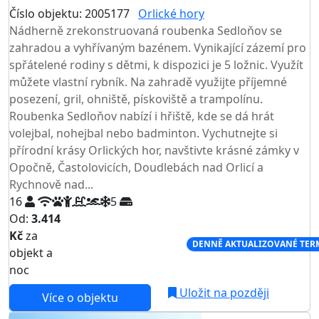
Číslo objektu: 2005177
Orlické hory
TOP HODNOCENÍ
Nádherně zrekonstruovaná roubenka Sedloňov se
zahradou a vyhřívaným bazénem. Vynikající zázemí pro
spřátelené rodiny s dětmi, k dispozici je 5 ložnic. Využít
můžete vlastní rybník. Na zahradě využijte příjemné
posezení, gril, ohniště, pískoviště a trampolínu.
Roubenka Sedloňov nabízí i hřiště, kde se dá hrát
volejbal, nohejbal nebo badminton. Vychutnejte si
přírodní krásy Orlických hor, navštivte krásné zámky v
Opočně, Častolovicích, Doudlebách nad Orlicí a
Rychnově nad...
16
5
Od:
3.414
Kč
za
NEJNIŽŠÍ CENA NA TRHU
DENNĚ AKTUALIZOVANÉ TER
objekt a
noc
Uložit na později
Více o objektu