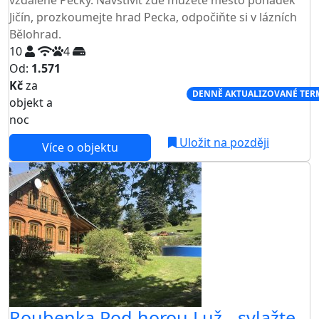
Jičín, prozkoumejte hrad Pecka, odpočiňte si v lázních
Bělohrad.
10
4
Od:
1.571
Kč
za
NEJNIŽŠÍ CENA NA TRHU
DENNĚ AKTUALIZOVANÉ TER
objekt a
noc
Uložit na později
Více o objektu
Roubenka Pod horou Luž - svlažte