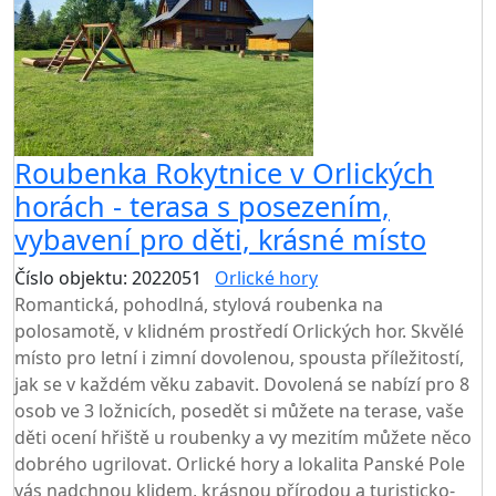
Roubenka Rokytnice v Orlických
horách - terasa s posezením,
vybavení pro děti, krásné místo
Číslo objektu: 2022051
Orlické hory
TOP HODNOCENÍ
Romantická, pohodlná, stylová roubenka na
polosamotě, v klidném prostředí Orlických hor. Skvělé
místo pro letní i zimní dovolenou, spousta příležitostí,
jak se v každém věku zabavit. Dovolená se nabízí pro 8
osob ve 3 ložnicích, posedět si můžete na terase, vaše
děti ocení hřiště u roubenky a vy mezitím můžete něco
dobrého ugrilovat. Orlické hory a lokalita Panské Pole
vás nadchnou klidem, krásnou přírodou a turisticko-