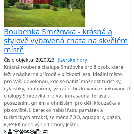
Roubenka Smržovka - krásná a
stylově vybavená chata na skvělém
místě
Číslo objektu: 2020023
Jizerské hory
TOP HODNOCENÍ
Krásná roubená chalupa Smržovka pro 8 osob, která
leží v nádherné přírodě v blízkosti lesa. Ideální místo
pro Vaší dovolenou, kde se nabízí možnost turistiky,
cyklistiky, houbaření, lyžování, běžkování a sáňkování. U
chalupy Smržovka pro Vás infrasauna, terasa s
posezením, grilem a ohništěm, pro děti klouzačka a
pískoviště. Liberecko nabízí řadu památek a
turistických atrakcí, zejména ZOO, aquapark, bazén,
iQPARK nebo výhled z hory Ještěd.
8
2