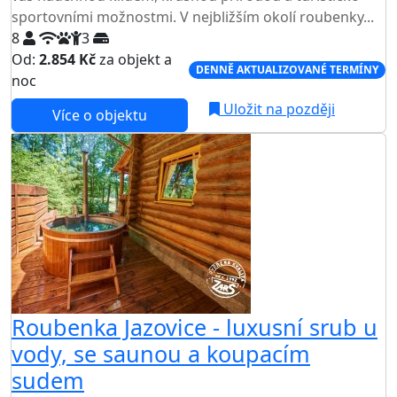
sportovními možnostmi. V nejbližším okolí roubenky...
8
3
Od:
2.854 Kč
za objekt a
DENNĚ AKTUALIZOVANÉ TERMÍNY
noc
Uložit na později
Více o objektu
Roubenka Jazovice - luxusní srub u
vody, se saunou a koupacím
sudem