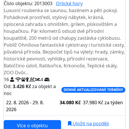
Číslo objektu: 2013003
Orlické hory
TOP HODNOCENÍ
Luxusní roubenka se saunou, bazénem a pěti pokoji.
Pohádkové prostředí, stylový nábytek, krásná,
oplocená zahrada s ohništěm, grilem, pískovištěm a
houpačkou. Pár kilometrů odsud dvě přírodní
koupaliště, 200 metrů od chalupy zastávka cyklobusu.
Poblíž Ohnišova fantastické cyklotrasy i turistické cesty,
půvabná příroda. Bezpočet tipů na výlety: hrady, zámky,
historické pevnosti, vyhlídky, přírodní rezervace,
Babiččino údolí, Ratibořice, Krkonoše, Teplické skály,
ZOO Dvůr...
16
4
Od:
3.426 Kč
za objekt a
DENNĚ AKTUALIZOVANÉ TERMÍNY
noc
22. 8. 2026 - 29. 8.
34.080 Kč
37.980 Kč
za týden
2026
Uložit na později
Více o objektu