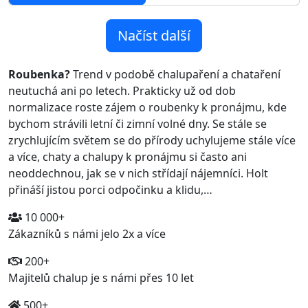
Načíst další
Roubenka?
Trend v podobě chalupaření a chataření
neutuchá ani po letech. Prakticky už od dob
normalizace roste zájem o roubenky k pronájmu, kde
bychom strávili letní či zimní volné dny. Se stále se
zrychlujícím světem se do přírody uchylujeme stále více
a více, chaty a chalupy k pronájmu si často ani
neoddechnou, jak se v nich střídají nájemníci. Holt
přináší jistou porci odpočinku a klidu,…
10 000+
Zákazníků s námi jelo 2x a více
200+
Majitelů chalup je s námi přes 10 let
500+