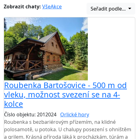
Zobrazit chaty:
Vše
Akce
Seřadit podle...
Roubenka Bartošovice - 500 m od
vleku, možnost svezení se na 4-
kolce
Číslo objektu: 2012024
Orlické hory
TOP HODNOCENÍ
Roubenka s bezbariérovým přízemím, na klidné
polosamotě, u potoka. U chalupy posezení s ohništěm
a grilem. Krásná příroda láká k procházkám, túrám a