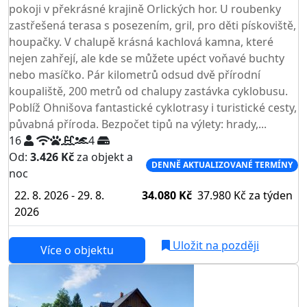
pokoji v překrásné krajině Orlických hor. U roubenky
zastřešená terasa s posezením, gril, pro děti pískoviště,
houpačky. V chalupě krásná kachlová kamna, které
nejen zahřejí, ale kde se můžete upéct voňavé buchty
nebo masíčko. Pár kilometrů odsud dvě přírodní
koupaliště, 200 metrů od chalupy zastávka cyklobusu.
Poblíž Ohnišova fantastické cyklotrasy i turistické cesty,
půvabná příroda. Bezpočet tipů na výlety: hrady,...
16
4
Od:
3.426 Kč
za objekt a
DENNĚ AKTUALIZOVANÉ TERMÍNY
noc
22. 8. 2026 - 29. 8.
34.080 Kč
37.980 Kč
za týden
2026
Uložit na později
Více o objektu