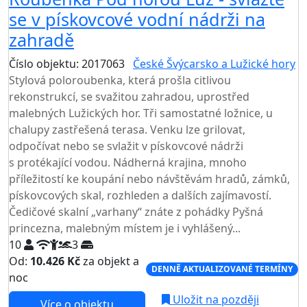
se v pískovcové vodní nádrži na
zahradě
Číslo objektu: 2017063
České Švýcarsko a Lužické hory
Stylová poloroubenka, která prošla citlivou
rekonstrukcí, se svažitou zahradou, uprostřed
malebných Lužických hor. Tři samostatné ložnice, u
chalupy zastřešená terasa. Venku lze grilovat,
odpočívat nebo se svlažit v pískovcové nádrži
s protékající vodou. Nádherná krajina, mnoho
příležitostí ke koupání nebo návštěvám hradů, zámků,
pískovcových skal, rozhleden a dalších zajímavostí.
Čedičové skalní „varhany“ znáte z pohádky Pyšná
princezna, malebným místem je i vyhlášený...
10
3
Od:
10.426 Kč
za objekt a
DENNĚ AKTUALIZOVANÉ TERMÍNY
noc
Uložit na později
Více o objektu