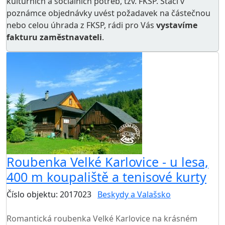
kulturních a sociálních potřeb
, tzv. FKSP. Stačí v
poznámce objednávky uvést požadavek na částečnou
nebo celou úhrada z FKSP, rádi pro Vás
vystavíme
fakturu zaměstnavateli
.
Roubenka Velké Karlovice - u lesa,
400 m koupaliště a tenisové kurty
Číslo objektu: 2017023
Beskydy a Valašsko
TOP HODNOCENÍ
Romantická roubenka Velké Karlovice na krásném