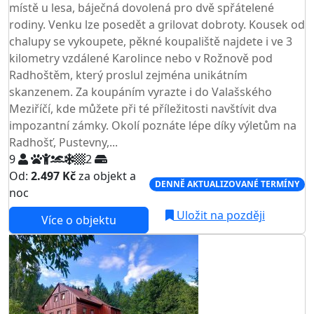
místě u lesa, báječná dovolená pro dvě spřátelené
rodiny. Venku lze posedět a grilovat dobroty. Kousek od
chalupy se vykoupete, pěkné koupaliště najdete i ve 3
kilometry vzdálené Karolince nebo v Rožnově pod
Radhoštěm, který proslul zejména unikátním
skanzenem. Za koupáním vyrazte i do Valašského
Meziříčí, kde můžete při té příležitosti navštívit dva
impozantní zámky. Okolí poznáte lépe díky výletům na
Radhošť, Pustevny,...
9
2
Od:
2.497 Kč
za objekt a
DENNĚ AKTUALIZOVANÉ TERMÍNY
noc
Uložit na později
Více o objektu