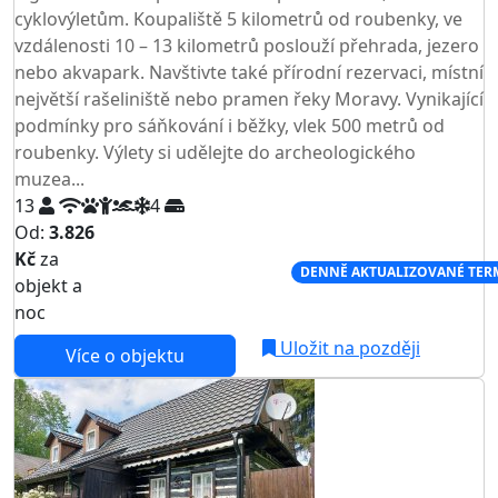
cyklovýletům. Koupaliště 5 kilometrů od roubenky, ve
vzdálenosti 10 – 13 kilometrů poslouží přehrada, jezero
nebo akvapark. Navštivte také přírodní rezervaci, místní
největší rašeliniště nebo pramen řeky Moravy. Vynikající
podmínky pro sáňkování i běžky, vlek 500 metrů od
roubenky. Výlety si udělejte do archeologického
muzea...
13
4
Od:
3.826
Kč
za
NEJNIŽŠÍ CENA NA TRHU
DENNĚ AKTUALIZOVANÉ TER
objekt a
noc
Uložit na později
Více o objektu