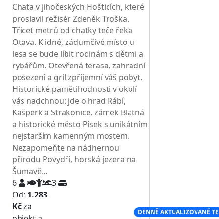
Chata v jihočeských Hošticích, které
proslavil režisér Zdeněk Troška.
Třicet metrů od chatky teče řeka
Otava. Klidné, zádumčivé místo u
lesa se bude líbit rodinám s dětmi a
rybářům. Otevřená terasa, zahradní
posezení a gril zpříjemní váš pobyt.
Historické pamětihodnosti v okolí
vás nadchnou: jde o hrad Rábí,
Kašperk a Strakonice, zámek Blatná
a historické město Písek s unikátním
nejstarším kamenným mostem.
Nezapomeňte na nádhernou
přírodu Povydří, horská jezera na
Šumavě...
6
3
Od:
1.283
Kč
za
NEJNIŽŠÍ CENA NA TRHU
DENNĚ AKTUALIZOVANÉ T
objekt a