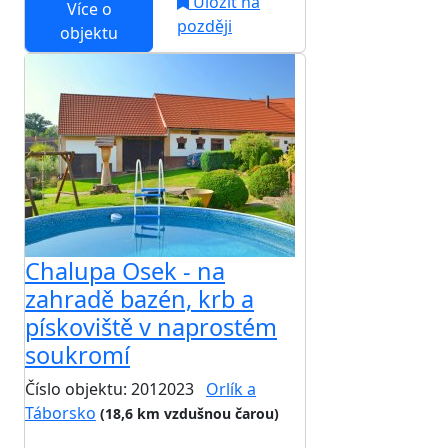
Uložit na
Více o
později
objektu
Chalupa Osek - na
zahradě bazén, krb a
pískoviště v naprostém
soukromí
Číslo objektu: 2012023
Orlík a
Táborsko
(18,6 km vzdušnou čarou)
TOP HODNOCENÍ