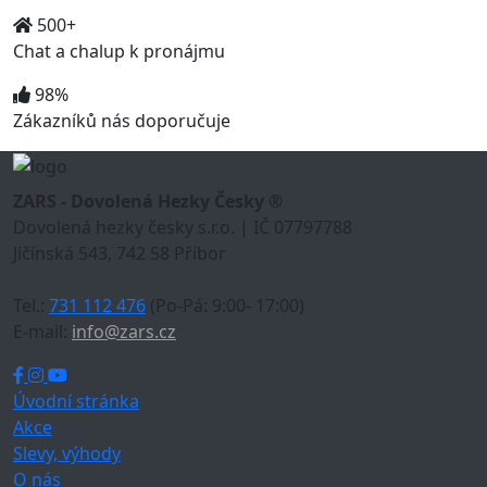
500+
Chat a chalup k pronájmu
98%
Zákazníků nás doporučuje
ZARS - Dovolená Hezky Česky ®
Dovolená hezky česky s.r.o. | IČ 07797788
Jičínská 543, 742 58 Příbor
Tel.:
731 112 476
(Po-Pá: 9:00- 17:00)
E-mail:
info@zars.cz
Úvodní stránka
Akce
Slevy, výhody
O nás