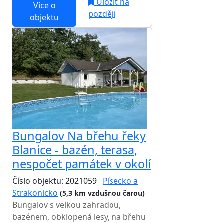
Uložit na
Více o
později
objektu
Bungalov Na břehu řeky
Blanice - bazén, terasa,
nespočet památek v okolí
Číslo objektu: 2021059
Písecko a
Strakonicko
(5,3 km vzdušnou čarou)
Bungalov s velkou zahradou,
bazénem, obklopená lesy, na břehu