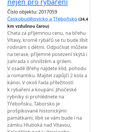
nejen pro rybaření
Číslo objektu: 2017059
Českobudějovicko a Třeboňsko
(24,4
km vzdušnou čarou)
TOP HODNOCENÍ
Chata za příjemnou cenu, na břehu
Vltavy, kromě rybářů se tu bude líbit
rodinám s dětmi. Odpočívat můžete
na terase, příjemné posezení skýtá i
zahrada s ohništěm a grilem.
V osadě Břehy najdete klid, pohodu
a romantiku. Majitel zapůjčí 2 kola a
kánoi. V okolí řada příležitostí
k rybaření a koupání. Jihočeské
rybníky si prohlédnete na
Třeboňsku, Táborsko je
prošpikované historickými
památkami, líbit se vám bude i na
zámku Hluboká nad Vltavou,