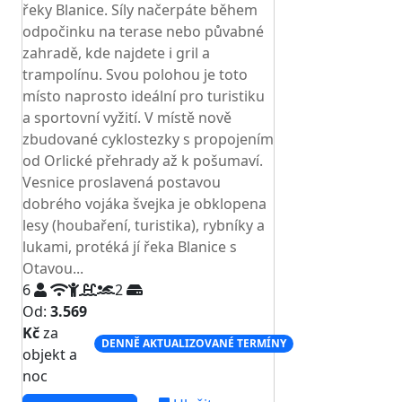
řeky Blanice. Síly načerpáte během
odpočinku na terase nebo půvabné
zahradě, kde najdete i gril a
trampolínu. Svou polohou je toto
místo naprosto ideální pro turistiku
a sportovní vyžití. V místě nově
zbudované cyklostezky s propojením
od Orlické přehrady až k pošumaví.
Vesnice proslavená postavou
dobrého vojáka švejka je obklopena
lesy (houbaření, turistika), rybníky a
lukami, protéká jí řeka Blanice s
Otavou...
6
2
Od:
3.569
Kč
za
DENNĚ AKTUALIZOVANÉ TERMÍNY
objekt a
noc