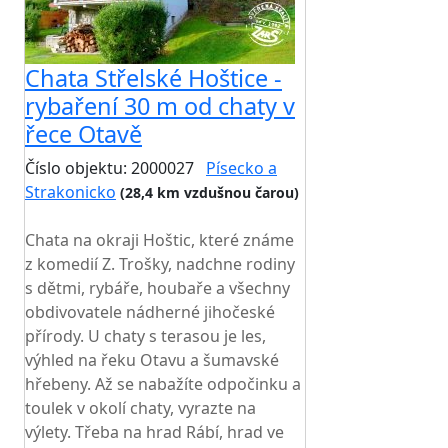
Chata Střelské Hoštice -
rybaření 30 m od chaty v
řece Otavě
Číslo objektu: 2000027
Písecko a
Strakonicko
(28,4 km vzdušnou čarou)
TOP HODNOCENÍ
Chata na okraji Hoštic, které známe
z komedií Z. Trošky, nadchne rodiny
s dětmi, rybáře, houbaře a všechny
obdivovatele nádherné jihočeské
přírody. U chaty s terasou je les,
výhled na řeku Otavu a šumavské
hřebeny. Až se nabažíte odpočinku a
toulek v okolí chaty, vyrazte na
výlety. Třeba na hrad Rábí, hrad ve