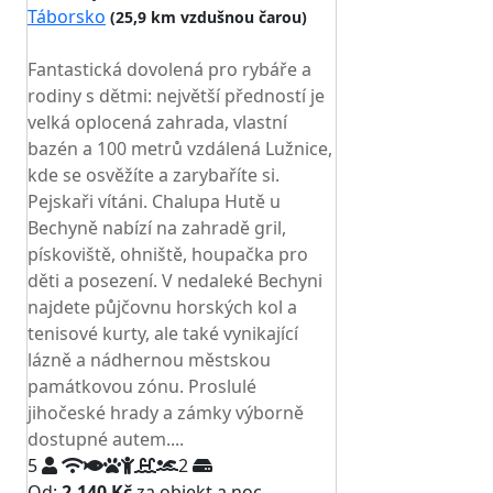
Táborsko
(25,9 km vzdušnou čarou)
TOP HODNOCENÍ
Fantastická dovolená pro rybáře a
rodiny s dětmi: největší předností je
velká oplocená zahrada, vlastní
bazén a 100 metrů vzdálená Lužnice,
kde se osvěžíte a zarybaříte si.
Pejskaři vítáni. Chalupa Hutě u
Bechyně nabízí na zahradě gril,
pískoviště, ohniště, houpačka pro
děti a posezení. V nedaleké Bechyni
najdete půjčovnu horských kol a
tenisové kurty, ale také vynikající
lázně a nádhernou městskou
památkovou zónu. Proslulé
jihočeské hrady a zámky výborně
dostupné autem....
5
2
Od:
2.140 Kč
za objekt a noc