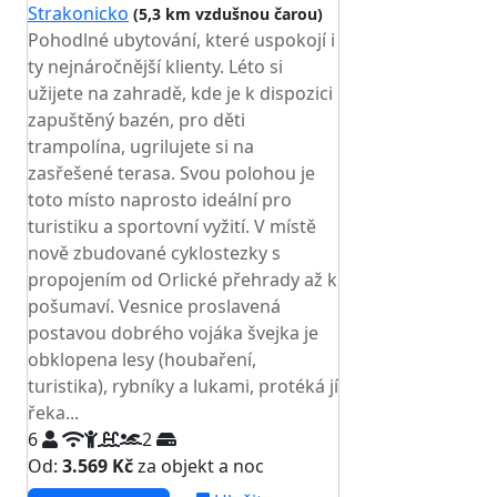
Strakonicko
(5,3 km vzdušnou čarou)
Pohodlné ubytování, které uspokojí i
ty nejnáročnější klienty. Léto si
užijete na zahradě, kde je k dispozici
zapuštěný bazén, pro děti
trampolína, ugrilujete si na
zasřešené terasa. Svou polohou je
toto místo naprosto ideální pro
turistiku a sportovní vyžití. V místě
nově zbudované cyklostezky s
propojením od Orlické přehrady až k
pošumaví. Vesnice proslavená
postavou dobrého vojáka švejka je
obklopena lesy (houbaření,
turistika), rybníky a lukami, protéká jí
řeka...
6
2
Od:
3.569 Kč
za objekt a noc