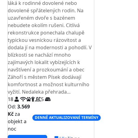
láká k rodinné dovolené nebo
dovolené spřátelených rodin. Na
uzavřeném dvoře s bazénem
nebudete okolím rušeni. Citlivá
rekonstrukce ponechala chalupě
typickou vesnickou rázovitost a
dodala jí na modernosti a pohodlí. V
blízkosti se nachází mnoho
zajímavých lokalit vybízejících k
navštívení a prozkoumání a obec
Záhoří s městem Písek dodávají
komfortnost a možnost kulturního
vyžití. Nedaleka přehrada...
18
5
Od:
3.569
Kč
za
DENNĚ AKTUALIZOVANÉ TERMÍNY
objekt a
noc