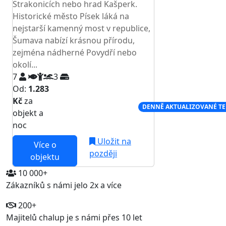
Strakonicích nebo hrad Kašperk.
Historické město Písek láká na
nejstarší kamenný most v republice,
Šumava nabízí krásnou přírodu,
zejména nádherné Povydří nebo
okolí...
7
3
Od:
1.283
Kč
za
NEJNIŽŠÍ CENA NA TRHU
DENNĚ AKTUALIZOVANÉ T
objekt a
noc
Uložit na
Více o
později
objektu
10 000+
Zákazníků s námi jelo 2x a více
200+
Majitelů chalup je s námi přes 10 let