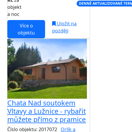
Kč
za
NEJNIŽŠÍ CENA NA TRHU
DENNĚ AKTUALIZOVANÉ TER
objekt
a noc
Uložit na
Více o
později
objektu
Chata Nad soutokem
Vltavy a Lužnice - rybařit
můžete přímo z pramice
Číslo objektu: 2017072
Orlík a