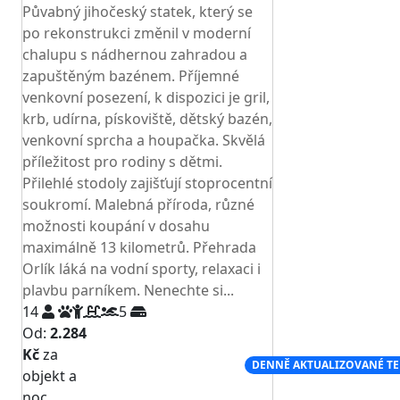
Půvabný jihočeský statek, který se
po rekonstrukci změnil v moderní
chalupu s nádhernou zahradou a
zapuštěným bazénem. Příjemné
venkovní posezení, k dispozici je gril,
krb, udírna, pískoviště, dětský bazén,
venkovní sprcha a houpačka. Skvělá
příležitost pro rodiny s dětmi.
Přilehlé stodoly zajišťují stoprocentní
soukromí. Malebná příroda, různé
možnosti koupání v dosahu
maximálně 13 kilometrů. Přehrada
Orlík láká na vodní sporty, relaxaci i
plavbu parníkem. Nenechte si...
14
5
Od:
2.284
Kč
za
NEJNIŽŠÍ CENA NA TRHU
DENNĚ AKTUALIZOVANÉ T
objekt a
noc