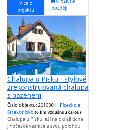
Uložit na
Více o
později
objektu
Chalupa u Písku - stylově
zrekonstruovaná chalupa
s bazénem
Číslo objektu: 2019001
Písecko a
Strakonicko
(6 km vzdušnou čarou)
Chalupa u Písku leží na okraji tiché
jihočeské vesnice a svou polohou