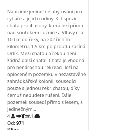
TOP HODNOCENÍ
Nabízíme jedinečné ubytování pro
rybáře a jejich rodiny. K dispozici
chata pro 4 osoby, která leží přímo
nad soutokem Lužnice a Vltavy cca
100 m od řeky, na 202 říčním
kilometru, 1,5 km po proudu začíná
Orlík. Mezi chatou a řekou není
žádná další chata!! Chata je vhodná
pro nenáročnou rekreaci, leží na
oploceném pozemku v nezastavěné
zahrádkářské kolonii, sousedící
pouze s jednou rekr. chatou, díky
čemuž nebudete rušeni. Dále
pozemek sousedí přímo s lesem, s
jedinečným...
4
1
Od:
971