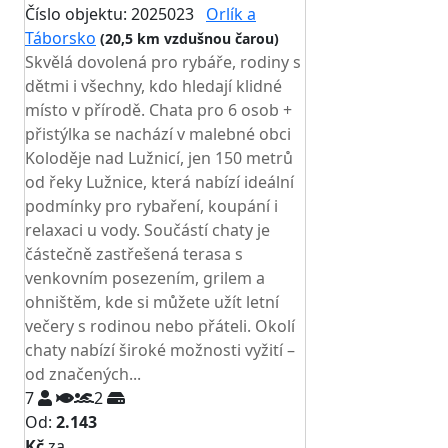
Číslo objektu: 2025023
Orlík a
Táborsko
(20,5 km vzdušnou čarou)
Skvělá dovolená pro rybáře, rodiny s
dětmi i všechny, kdo hledají klidné
místo v přírodě. Chata pro 6 osob +
přistýlka se nachází v malebné obci
Koloděje nad Lužnicí, jen 150 metrů
od řeky Lužnice, která nabízí ideální
podmínky pro rybaření, koupání i
relaxaci u vody. Součástí chaty je
částečně zastřešená terasa s
venkovním posezením, grilem a
ohništěm, kde si můžete užít letní
večery s rodinou nebo přáteli. Okolí
chaty nabízí široké možnosti vyžití –
od značených...
7
2
Od:
2.143
Kč
za