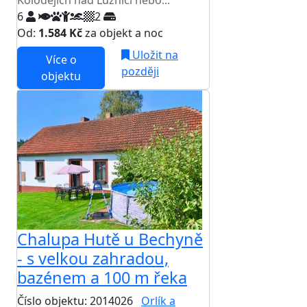
Kolodějích nad Lužnicí nebo...
6
2
Od:
1.584 Kč
za objekt a noc
Uložit na
Více o
později
objektu
Chalupa Hutě u Bechyně
- s velkou zahradou,
bazénem a 100 m řeka
Číslo objektu: 2014026
Orlík a