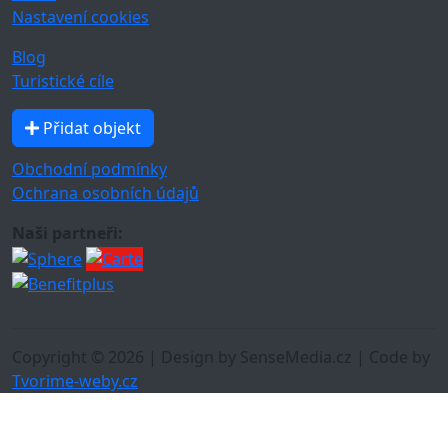
Nastavení cookies
Blog
Turistické cíle
Přidat objekt
Obchodní podmínky
Ochrana osobních údajů
Naši partneři:
Copyright © 2026 | Design by SenseMedia.cz | Code by
Tvorime-weby.cz