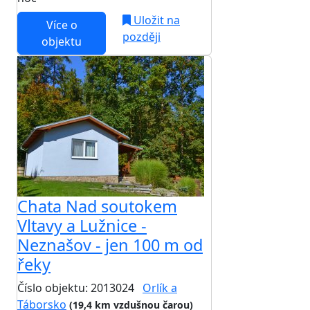
Uložit na
Více o
později
objektu
Chata Nad soutokem
Vltavy a Lužnice -
Neznašov - jen 100 m od
řeky
Číslo objektu: 2013024
Orlík a
Táborsko
(19,4 km vzdušnou čarou)