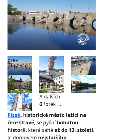
prev
next
A dalších
6
fotek ...
Písek
, h
istorické město ležící na
řece Otavě
, se pyšní
bohatou
historií
, která sahá
až do 13. století
.
Je domovem
nejstaršího