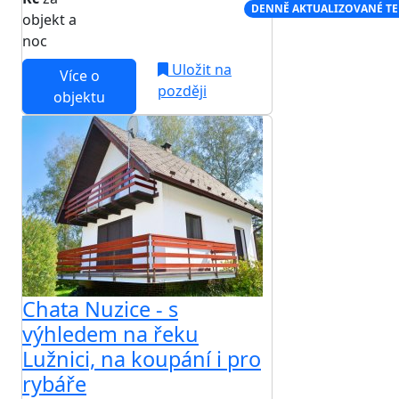
NEJNIŽŠÍ CENA NA TRHU
DENNĚ AKTUALIZOVANÉ T
objekt a
noc
Uložit na
Více o
později
objektu
Chata Nuzice - s
výhledem na řeku
Lužnici, na koupání i pro
rybáře