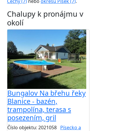
Čechy (7)
nebo
okresu Písek (7)
.
Chalupy k pronájmu v
okolí
Bungalov Na břehu řeky
Blanice - bazén,
trampolína, terasa s
posezením, gril
Číslo objektu: 2021058
Písecko a