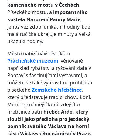
kamenného mostu v Čechách
,
Píseckého mostu, a
impozantního
kostela Narození Panny Marie
,
jehož věž zdobí unikátní hodiny, kde
malá ručička ukrajuje minuty a velká
ukazuje hodiny.
Město nabízí návštěvníkům
Prácheňské muzeum
věnované
například rybářství a rýžování zlata v
Pootaví s fascinujícími výstavami, a
můžete se také vypravit na prohlídku
píseckého
Zemského hřebčínce
,
který představuje tradici chovu koní.
Mezi nejznámější koně zdejšího
hřebčince patří
hřebec Ardo, který
sloužil jako předloha pro jezdecký
pomník svatého Václava na horní
části Václavského náměstí v Praze.