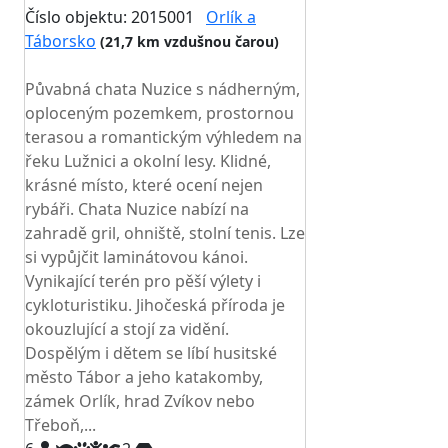
Číslo objektu: 2015001
Orlík a
Táborsko
(21,7 km vzdušnou čarou)
TOP HODNOCENÍ
Půvabná chata Nuzice s nádherným,
oploceným pozemkem, prostornou
terasou a romantickým výhledem na
řeku Lužnici a okolní lesy. Klidné,
krásné místo, které ocení nejen
rybáři. Chata Nuzice nabízí na
zahradě gril, ohniště, stolní tenis. Lze
si vypůjčit laminátovou kánoi.
Vynikající terén pro pěší výlety i
cykloturistiku. Jihočeská příroda je
okouzlující a stojí za vidění.
Dospělým i dětem se líbí husitské
město Tábor a jeho katakomby,
zámek Orlík, hrad Zvíkov nebo
Třeboň,...