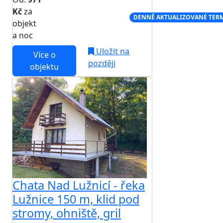
Kč
za
NEJNIŽŠÍ CENA NA TRHU
DENNĚ AKTUALIZOVANÉ TER
objekt
a noc
Uložit na
Více o
později
objektu
Chata Nad Lužnicí - řeka
Lužnice 150 m, klid pod
stromy, ohniště, gril