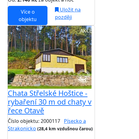
Uložit na
Více o
později
objektu
AKCE
Chata Střelské Hoštice -
rybaření 30 m od chaty v
řece Otavě
Číslo objektu: 2000117
Písecko a
Strakonicko
(28,4 km vzdušnou čarou)
TOP HODNOCENÍ