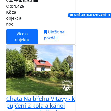
6
2
Od:
1.426
Kč
za
NEJNIŽŠÍ CENA NA TRHU
DENNĚ AKTUALIZOVANÉ T
objekt a
noc
Uložit na
Více o
později
objektu
Chata Na břehu Vltavy - k
půjčení 2 kola a kánoi