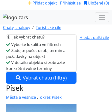
Přidat objekt
Přihlásit se
Uložené (
0
)
Chaty, chalupy
Turistické cíle
☀️ Jak vybrat chatu?
Hledat další cíle
Vyberte lokalitu ve filtrech
Zadejte počet osob, termín a
požadavky na objekt
V detailu objektu si zobrazte
konkrétní volné termíny
Vybrat chatu (filtry)
Písek
Města a vesnice
,
okres Písek