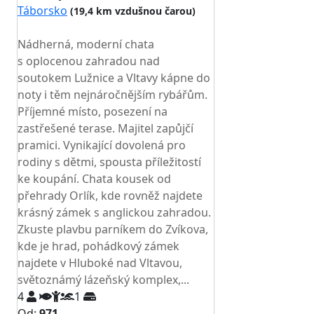
Táborsko
(19,4 km vzdušnou čarou)
TOP HODNOCENÍ
Nádherná, moderní chata
s oplocenou zahradou nad
soutokem Lužnice a Vltavy kápne do
noty i těm nejnáročnějším rybářům.
Příjemné místo, posezení na
zastřešené terase. Majitel zapůjčí
pramici. Vynikající dovolená pro
rodiny s dětmi, spousta příležitostí
ke koupání. Chata kousek od
přehrady Orlík, kde rovněž najdete
krásný zámek s anglickou zahradou.
Zkuste plavbu parníkem do Zvíkova,
kde je hrad, pohádkový zámek
najdete v Hluboké nad Vltavou,
světoznámý lázeňský komplex,...
4
1
Od:
971