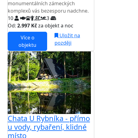
monumentálních zámeckých
komplexů vás bezesporu nadchne.
10
3
Od:
2.997 Kč
za objekt a noc
Uložit na
Více o
později
objektu
Chata U Rybníka - přímo
u vody, rybaření, klidné
místo