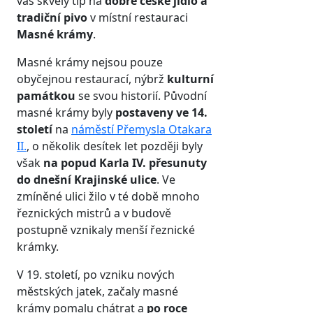
vás skvělý tip na
dobré české jídlo a
tradiční pivo
v místní restauraci
Masné krámy
.
Masné krámy nejsou pouze
obyčejnou restaurací, nýbrž
kulturní
památkou
se svou historií. Původní
masné krámy byly
postaveny ve 14.
století
na
náměstí Přemysla Otakara
II.
, o několik desítek let později byly
však
na popud Karla IV. přesunuty
do dnešní Krajinské ulice
. Ve
zmíněné ulici žilo v té době mnoho
řeznických mistrů a v budově
postupně vznikaly menší řeznické
krámky.
V 19. století, po vzniku nových
městských jatek, začaly masné
krámy pomalu chátrat a
po roce