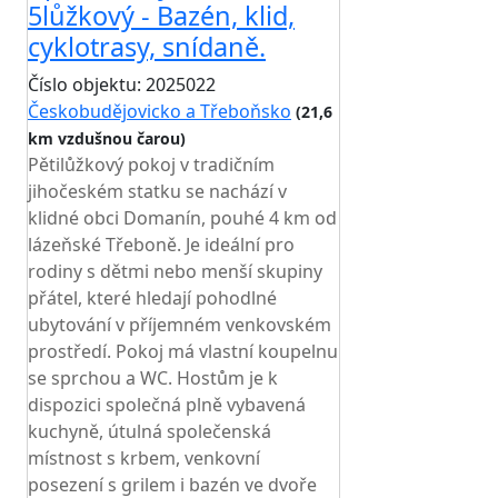
5lůžkový - Bazén, klid,
cyklotrasy, snídaně.
Číslo objektu: 2025022
Českobudějovicko a Třeboňsko
(21,6
km vzdušnou čarou)
Pětilůžkový pokoj v tradičním
jihočeském statku se nachází v
klidné obci Domanín, pouhé 4 km od
lázeňské Třeboně. Je ideální pro
rodiny s dětmi nebo menší skupiny
přátel, které hledají pohodlné
ubytování v příjemném venkovském
prostředí. Pokoj má vlastní koupelnu
se sprchou a WC. Hostům je k
dispozici společná plně vybavená
kuchyně, útulná společenská
místnost s krbem, venkovní
posezení s grilem i bazén ve dvoře