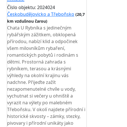
Číslo objektu: 2024024
Českobudějovicko a Třeboňsko
(20,7
km vzdušnou čarou)
Chata U Rybníka s jedinečným
rybářským zážitkem, obklopená
přírodou, nabízí klid a odpočinek
všem milovníkům rybaření,
romantických pobytů i rodinám s
dětmi. Prostorná zahrada s
rybníkem, terasou a krásnými
výhledy na okolní krajinu vás
nadchne. Přijeďte zažít
nezapomenutelné chvíle u vody,
vychutnat si večery u ohniště a
vyrazit na výlety po malebném
Třeboňsku. V okolí najdete přírodní i
historické skvosty – zámky, stezky,
pivovary i přírodní unikáty jako