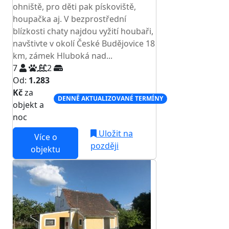
ohniště, pro děti pak pískoviště,
houpačka aj. V bezprostřední
blízkosti chaty najdou vyžití houbaři,
navštivte v okolí České Budějovice 18
km, zámek Hluboká nad...
7
2
Od:
1.283
Kč
za
DENNĚ AKTUALIZOVANÉ TERMÍNY
objekt a
noc
Uložit na
Více o
později
objektu