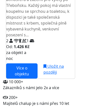
Třeboňsku. Každý pokoj má vlastní
koupelnu se sprchou a toaletou, k
dispozici je také společenská
místnost s krbem, společná plně
vybavená kuchyně, venkovní
posezení s...
2
1
Od:
1.426 Kč
za objekt a
NEJNIŽŠÍ CENA NA TRHU
noc
Uložit na
Více o
později
objektu
10 000+
Zákazníků s námi jelo 2x a více
200+
Majitelů chalup je s námi přes 10 let