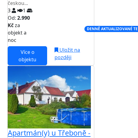
českou...
3
1
Od:
2.990
Kč
za
NEJNIŽŠÍ CENA NA TRHU
DENNĚ AKTUALIZOVANÉ T
objekt a
noc
Uložit na
Více o
později
objektu
Apartmán(y) u Třeboně -