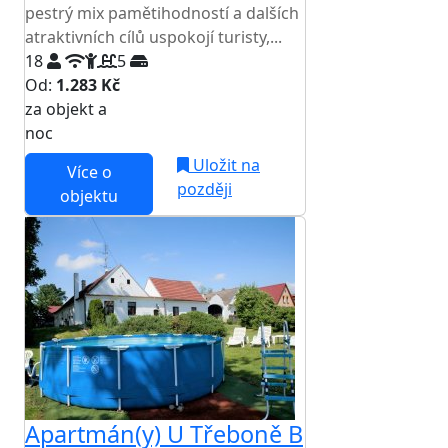
pestrý mix pamětihodností a dalších
atraktivních cílů uspokojí turisty,...
18
5
Od:
1.283 Kč
za objekt a
NEJNIŽŠÍ CENA NA TRHU
noc
Uložit na
Více o
později
objektu
Apartmán(y) U Třeboně B