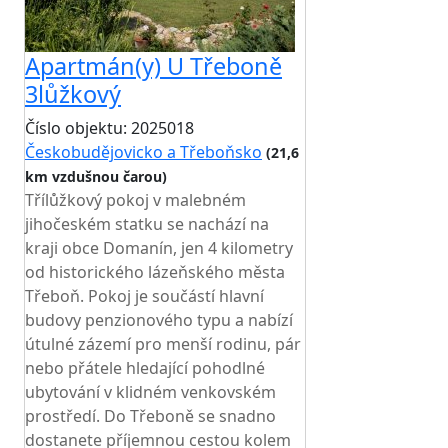
Apartmán(y) U Třeboně
3lůžkový
Číslo objektu: 2025018
Českobudějovicko a Třeboňsko
(21,6
km vzdušnou čarou)
Třílůžkový pokoj v malebném
jihočeském statku se nachází na
kraji obce Domanín, jen 4 kilometry
od historického lázeňského města
Třeboň. Pokoj je součástí hlavní
budovy penzionového typu a nabízí
útulné zázemí pro menší rodinu, pár
nebo přátele hledající pohodlné
ubytování v klidném venkovském
prostředí. Do Třeboně se snadno
dostanete příjemnou cestou kolem