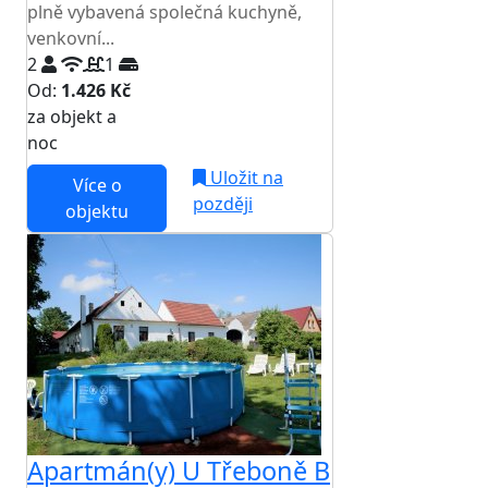
plně vybavená společná kuchyně,
venkovní...
2
1
Od:
1.426 Kč
za objekt a
NEJNIŽŠÍ CENA NA TRHU
noc
Uložit na
Více o
později
objektu
Apartmán(y) U Třeboně B