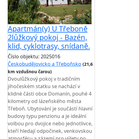
Apartmán(y) U Třeboně
2lůžkový pokoj - Bazén,
klid, cyklotrasy, snídaně.
Číslo objektu: 2025016
Českobudějovicko a Třeboňsko
(21,6
km vzdušnou čarou)
TOP HODNOCENÍ
Dvoulůžkový pokoj v tradičním
jihočeském statku se nachází v
klidné části obce Domanín, pouhé 4
kilometry od lázeňského města
Třeboň. Ubytování je součástí hlavní
budovy typu penzionu a je ideální
volbou pro dvojice nebo jednotlivce,
kteří hledají odpočinek, venkovskou
atmosféru a zázemí pro výlety po