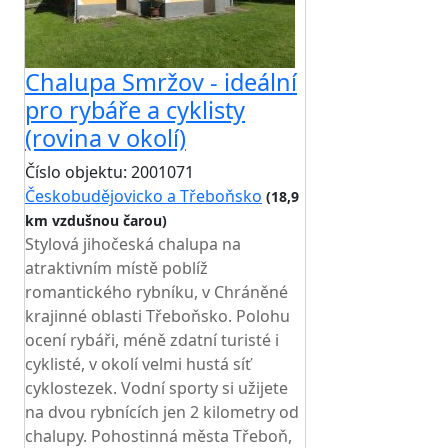
Chalupa Smržov - ideální
pro rybáře a cyklisty
(rovina v okolí)
Číslo objektu: 2001071
Českobudějovicko a Třeboňsko
(18,9
km vzdušnou čarou)
Stylová jihočeská chalupa na
atraktivním místě poblíž
romantického rybníku, v Chráněné
krajinné oblasti Třeboňsko. Polohu
ocení rybáři, méně zdatní turisté i
cyklisté, v okolí velmi hustá síť
cyklostezek. Vodní sporty si užijete
na dvou rybnících jen 2 kilometry od
chalupy. Pohostinná města Třeboň,