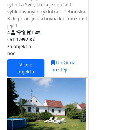
rybníka Svět, která je součástí
vyhledávaných cyklotras Třeboňska.
K dispozici je úschovna kol, možnost
jejich...
4
1
Od:
1.997 Kč
za objekt a
NEJNIŽŠÍ CENA NA TRHU
noc
Uložit na
Více o
později
objektu