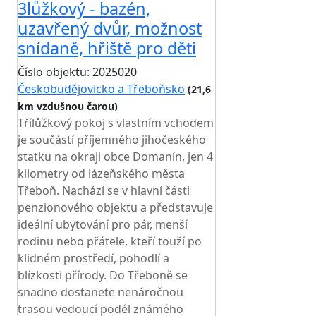
3lůžkový - bazén,
uzavřený dvůr, možnost
snídaně, hřiště pro děti
Číslo objektu: 2025020
Českobudějovicko a Třeboňsko
(21,6
km vzdušnou čarou)
Třílůžkový pokoj s vlastním vchodem
je součástí příjemného jihočeského
statku na okraji obce Domanín, jen 4
kilometry od lázeňského města
Třeboň. Nachází se v hlavní části
penzionového objektu a představuje
ideální ubytování pro pár, menší
rodinu nebo přátele, kteří touží po
klidném prostředí, pohodlí a
blízkosti přírody. Do Třeboně se
snadno dostanete nenáročnou
trasou vedoucí podél známého