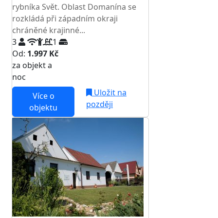
rybníka Svět. Oblast Domanína se
rozkládá při západním okraji
chráněné krajinné...
3
1
Od:
1.997 Kč
za objekt a
NEJNIŽŠÍ CENA NA TRHU
noc
Uložit na
Více o
později
objektu