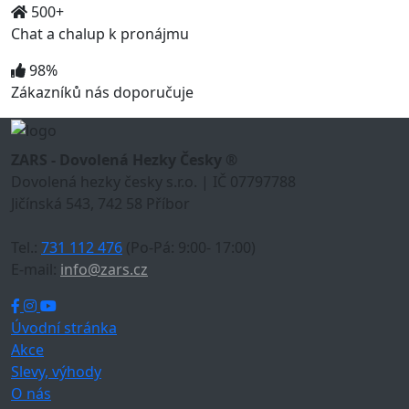
500+
Chat a chalup k pronájmu
98%
Zákazníků nás doporučuje
ZARS - Dovolená Hezky Česky ®
Dovolená hezky česky s.r.o. | IČ 07797788
Jičínská 543, 742 58 Příbor
Tel.:
731 112 476
(Po-Pá: 9:00- 17:00)
E-mail:
info@zars.cz
Úvodní stránka
Akce
Slevy, výhody
O nás