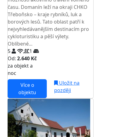
času. Domanín leží na okraji CHKO
Třeboňsko – kraje rybníků, luk a
borových lesů. Tato oblast patří k
nejvyhledávanějším destinacím pro
cykloturistiku a pěší výlety.
Oblíbené...
5
1
Od:
2.640 Kč
za objekt a
NEJNIŽŠÍ CENA NA TRHU
noc
Uložit na
Více o
později
objektu