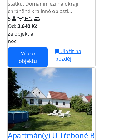
statku. Domanín leží na okraji
chráněné krajinné oblasti...
5
2
Od:
2.640 Kč
za objekt a
NEJNIŽŠÍ CENA NA TRHU
noc
Uložit na
Více o
později
objektu
Apartmán(y) U Třeboně B