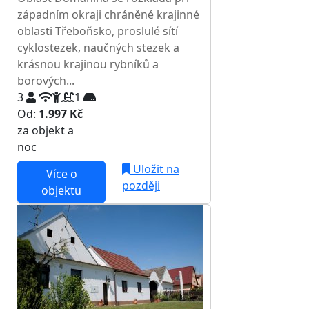
západním okraji chráněné krajinné
oblasti Třeboňsko, proslulé sítí
cyklostezek, naučných stezek a
krásnou krajinou rybníků a
borových...
3
1
Od:
1.997 Kč
za objekt a
NEJNIŽŠÍ CENA NA TRHU
noc
Uložit na
Více o
později
objektu