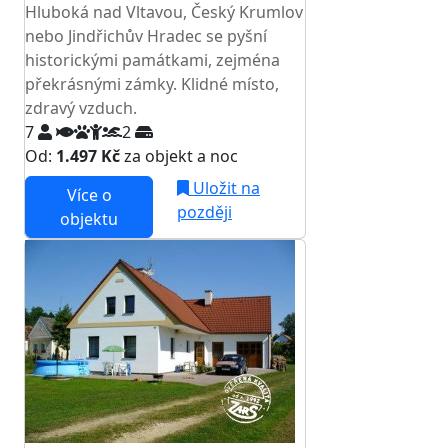
Hluboká nad Vltavou, Český Krumlov
nebo Jindřichův Hradec se pyšní
historickými památkami, zejména
překrásnými zámky. Klidné místo,
zdravý vzduch.
7
2
Od:
1.497 Kč
za objekt a noc
Uložit na
Více o
později
objektu