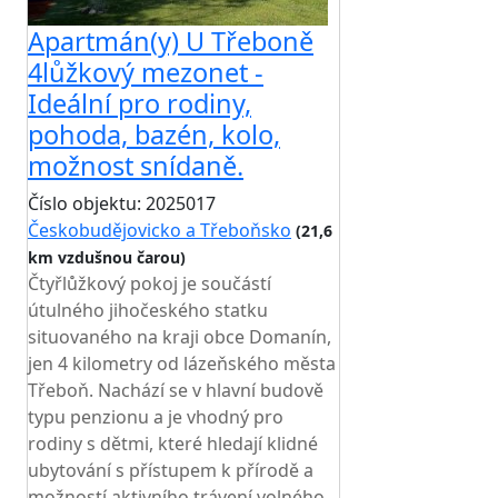
Apartmán(y) U Třeboně
4lůžkový mezonet -
Ideální pro rodiny,
pohoda, bazén, kolo,
možnost snídaně.
Číslo objektu: 2025017
Českobudějovicko a Třeboňsko
(21,6
km vzdušnou čarou)
Čtyřlůžkový pokoj je součástí
útulného jihočeského statku
situovaného na kraji obce Domanín,
jen 4 kilometry od lázeňského města
Třeboň. Nachází se v hlavní budově
typu penzionu a je vhodný pro
rodiny s dětmi, které hledají klidné
ubytování s přístupem k přírodě a
možností aktivního trávení volného