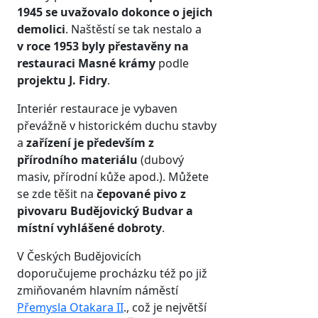
1945 se uvažovalo dokonce o jejich
demolici
. Naštěstí se tak nestalo a
v roce 1953 byly přestavěny na
restauraci Masné krámy
podle
projektu J. Fidry
.
Interiér restaurace je vybaven
převážně v historickém duchu stavby
a
zařízení je především z
přírodního materiálu
(dubový
masiv, přírodní kůže apod.). Můžete
se zde těšit na
čepované pivo z
pivovaru Budějovický Budvar a
místní vyhlášené dobroty
.
V Českých Budějovicích
doporučujeme procházku též po již
zmiňovaném hlavním náměstí
Přemysla Otakara II
., což je největší