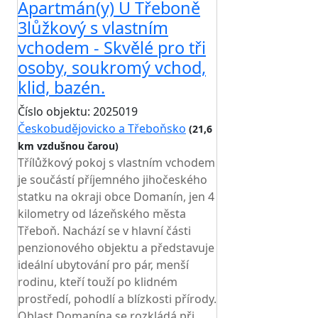
Apartmán(y) U Třeboně
3lůžkový s vlastním
vchodem - Skvělé pro tři
osoby, soukromý vchod,
klid, bazén.
Číslo objektu: 2025019
Českobudějovicko a Třeboňsko
(21,6
km vzdušnou čarou)
Třílůžkový pokoj s vlastním vchodem
je součástí příjemného jihočeského
statku na okraji obce Domanín, jen 4
kilometry od lázeňského města
Třeboň. Nachází se v hlavní části
penzionového objektu a představuje
ideální ubytování pro pár, menší
rodinu, kteří touží po klidném
prostředí, pohodlí a blízkosti přírody.
Oblast Domanína se rozkládá při