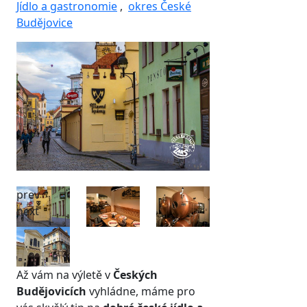
Jídlo a gastronomie
,
okres České
Budějovice
prev
next
Až vám na výletě v
Českých
Budějovicích
vyhládne, máme pro