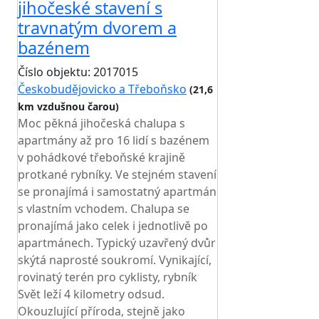
jihočeské stavení s
travnatým dvorem a
bazénem
Číslo objektu: 2017015
Českobudějovicko a Třeboňsko
(21,6
km vzdušnou čarou)
Moc pěkná jihočeská chalupa s
apartmány až pro 16 lidí s bazénem
v pohádkové třeboňské krajině
protkané rybníky. Ve stejném stavení
se pronajímá i samostatný apartmán
s vlastním vchodem. Chalupa se
pronajímá jako celek i jednotlivě po
apartmánech. Typický uzavřený dvůr
skýtá naprosté soukromí. Vynikající,
rovinatý terén pro cyklisty, rybník
Svět leží 4 kilometry odsud.
Okouzlující příroda, stejně jako