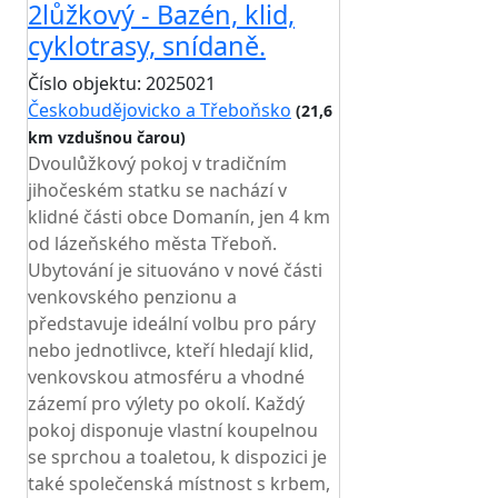
2lůžkový - Bazén, klid,
cyklotrasy, snídaně.
Číslo objektu: 2025021
Českobudějovicko a Třeboňsko
(21,6
km vzdušnou čarou)
Dvoulůžkový pokoj v tradičním
jihočeském statku se nachází v
klidné části obce Domanín, jen 4 km
od lázeňského města Třeboň.
Ubytování je situováno v nové části
venkovského penzionu a
představuje ideální volbu pro páry
nebo jednotlivce, kteří hledají klid,
venkovskou atmosféru a vhodné
zázemí pro výlety po okolí. Každý
pokoj disponuje vlastní koupelnou
se sprchou a toaletou, k dispozici je
také společenská místnost s krbem,