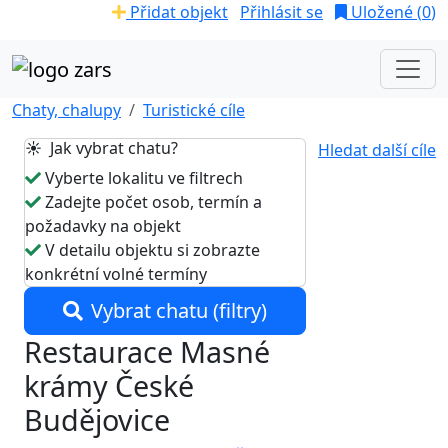
Přidat objekt
Přihlásit se
Uložené (
0
)
Chaty, chalupy
Turistické cíle
☀️ Jak vybrat chatu?
Hledat další cíle
Vyberte lokalitu ve filtrech
Zadejte počet osob, termín a
požadavky na objekt
V detailu objektu si zobrazte
konkrétní volné termíny
Vybrat chatu (filtry)
Restaurace Masné
krámy České
Budějovice