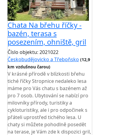
Chata Na břehu říčky -
bazén, terasa s
posezením, ohniště, gril
Číslo objektu: 2021022
Českobudějovicko a Třeboňsko
(12,9
km vzdušnou čarou)
TOP HODNOCENÍ
V krásné přírodě v blízkosti břehu
tiché říčky Stropnice nedaleko lesa
máme pro Vás chatu s bazénem až
pro 7 osob. Ubytování se nabízí pro
milovníky přírody, turistiky a
cykloturistiky, ale i pro odpočinek s
přáteli uprostřed tichého lesa. U
chaty si můžete pohodlně posedět
na terase, je Vám zde k dispozici gril,