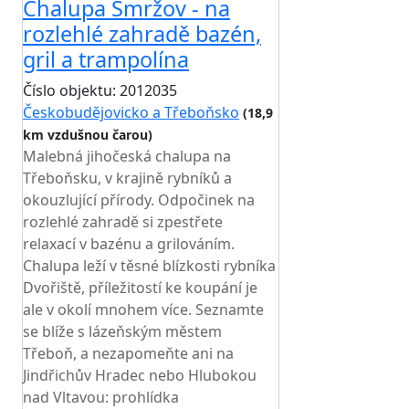
Chalupa Smržov - na
rozlehlé zahradě bazén,
gril a trampolína
Číslo objektu: 2012035
Českobudějovicko a Třeboňsko
(18,9
km vzdušnou čarou)
TOP HODNOCENÍ
Malebná jihočeská chalupa na
Třeboňsku, v krajině rybníků a
okouzlující přírody. Odpočinek na
rozlehlé zahradě si zpestřete
relaxací v bazénu a grilováním.
Chalupa leží v těsné blízkosti rybníka
Dvořiště, příležitostí ke koupání je
ale v okolí mnohem více. Seznamte
se blíže s lázeňským městem
Třeboň, a nezapomeňte ani na
Jindřichův Hradec nebo Hlubokou
nad Vltavou: prohlídka