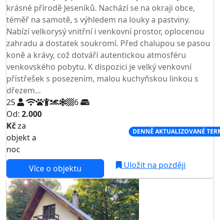
krásné přírodě Jeseníků. Nachází se na okraji obce,
téměř na samotě, s výhledem na louky a pastviny.
Nabízí velkorysý vnitřní i venkovní prostor, oplocenou
zahradu a dostatek soukromí. Před chalupou se pasou
koně a krávy, což dotváří autentickou atmosféru
venkovského pobytu. K dispozici je velký venkovní
přístřešek s posezením, malou kuchyňskou linkou s
dřezem...
25
6
Od:
2.000
Kč
za
NEJNIŽŠÍ CENA NA TRHU
DENNĚ AKTUALIZOVANÉ TER
objekt a
noc
Uložit na později
Více o objektu