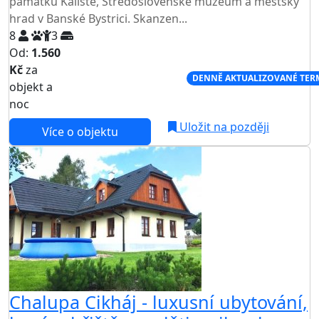
památku Kaliště, Středoslovenské muzeum a městský
hrad v Banské Bystrici. Skanzen...
8
3
Od:
1.560
Kč
za
NEJNIŽŠÍ CENA NA TRHU
DENNĚ AKTUALIZOVANÉ TER
objekt a
noc
Uložit na později
Více o objektu
Chalupa Cikháj - luxusní ubytování,