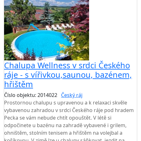
Chalupa Wellness v srdci Českého
ráje - s vířivkou,saunou, bazénem,
hřištěm
Číslo objektu: 2014022
Český ráj
TOP HODNOCENÍ
Prostornou chalupu s upravenou a k relaxaci skvěle
vybavenou zahradou v srdci Českého ráje pod hradem
Pecka se vám nebude chtít opouštět. V létě si
odpočinete u bazénu na zahradě vybavené i grilem,
ohništěm, stolním tenisem a hřištěm na volejbal a
košíkovou. V zimě lze u chalupy sáňkovat, jezdit na