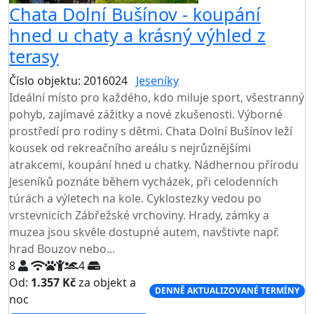
Chata Dolní Bušínov - koupání
hned u chaty a krásný výhled z
terasy
Číslo objektu: 2016024
Jeseníky
TOP HODNOCENÍ
Ideální místo pro každého, kdo miluje sport, všestranný
pohyb, zajímavé zážitky a nové zkušenosti. Výborné
prostředí pro rodiny s dětmi. Chata Dolní Bušínov leží
kousek od rekreačního areálu s nejrůznějšími
atrakcemi, koupání hned u chatky. Nádhernou přírodu
Jeseníků poznáte během vycházek, při celodenních
túrách a výletech na kole. Cyklostezky vedou po
vrstevnicích Zábřežské vrchoviny. Hrady, zámky a
muzea jsou skvěle dostupné autem, navštivte např.
hrad Bouzov nebo...
8
4
Od:
1.357 Kč
za objekt a
DENNĚ AKTUALIZOVANÉ TERMÍNY
noc