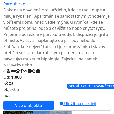
Pardubicko
TOP HODNOCENÍ
Dokonalá dovolená pro každého, kdo se rád koupe a
miluje rybaření. Apartmán se samostatným vchodem je
v přízemí domu hned vedle mlýna, u rybníka, kde se
můžete projet na loďce a osvěžit se nebo chytat ryby.
Příjemné posezení v parčíku u vody, k dispozici je gril a
ohniště. Výlety si naplánujte do přírody nebo do
Slatiňan, kde největší atrakcí je kromě zámku i slavný
hřebčín se starokladrubským plemenem a na to
navazující muzeum hipologie. Zajeďte i na zámek
Nasavrky nebo...
4
2
Od:
1.000
Kč
za
NEJNIŽŠÍ CENA NA TRHU
DENNĚ AKTUALIZOVANÉ TER
objekt a
noc
Uložit na později
Více o objektu