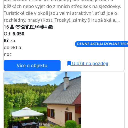
běžkách nebo vyjet do zimních středisek na sjezdovky.
Turistické cíle v okolí jsou velmi atraktivní, ať už jde o
rozhledny, hrady (Kost, Trosky), zámky (Hrubá skála,...
16
4
Od:
6.050
Kč
za
NEJNIŽŠÍ CENA NA TRHU
DENNĚ AKTUALIZOVANÉ TER
objekt a
noc
Uložit na později
Více o objektu