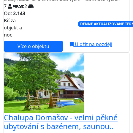
7
2
Od:
2.143
Kč
za
NEJNIŽŠÍ CENA NA TRHU
DENNĚ AKTUALIZOVANÉ TER
objekt a
noc
Uložit na později
Více o objektu
Chalupa Domašov - velmi pěkné
ubytování s bazénem, saunou..