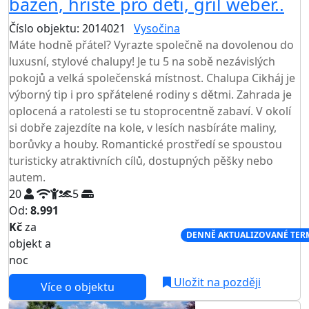
bazén, hřiště pro děti, gril weber..
Číslo objektu: 2014021
Vysočina
Máte hodně přátel? Vyrazte společně na dovolenou do
luxusní, stylové chalupy! Je tu 5 na sobě nezávislých
pokojů a velká společenská místnost. Chalupa Cikháj je
výborný tip i pro spřátelené rodiny s dětmi. Zahrada je
oplocená a ratolesti se tu stoprocentně zabaví. V okolí
si dobře zajezdíte na kole, v lesích nasbíráte maliny,
borůvky a houby. Romantické prostředí se spoustou
turisticky atraktivních cílů, dostupných pěšky nebo
autem.
20
5
Od:
8.991
Kč
za
NEJNIŽŠÍ CENA NA TRHU
DENNĚ AKTUALIZOVANÉ TER
objekt a
noc
Uložit na později
Více o objektu