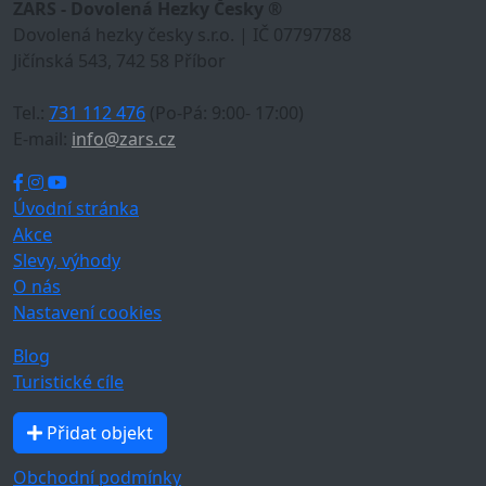
ZARS - Dovolená Hezky Česky ®
Dovolená hezky česky s.r.o. | IČ 07797788
Jičínská 543, 742 58 Příbor
Tel.:
731 112 476
(Po-Pá: 9:00- 17:00)
E-mail:
info@zars.cz
Úvodní stránka
Akce
Slevy, výhody
O nás
Nastavení cookies
Blog
Turistické cíle
Přidat objekt
Obchodní podmínky