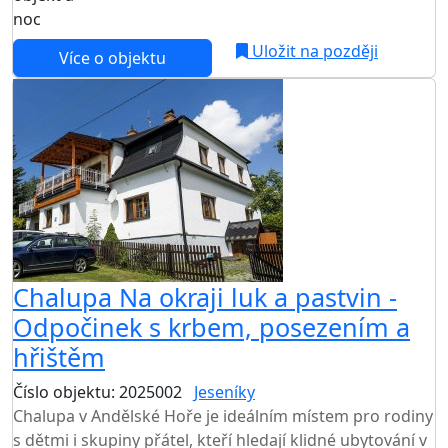
noc
Uložit na později
Více o objektu
Chalupa Na okraji luk a pastvin -
Odpočinek s krbem, posezením a
hřištěm
Číslo objektu: 2025002
Jeseníky
Chalupa v Andělské Hoře je ideálním místem pro rodiny
s dětmi i skupiny přátel, kteří hledají klidné ubytování v