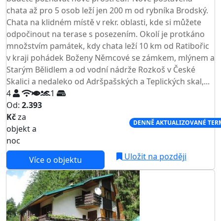
chata až pro 5 osob leží jen 200 m od rybníka Brodský.
Chata na klidném místě v rekr. oblasti, kde si můžete
odpočinout na terase s posezením. Okolí je protkáno
množstvím památek, kdy chata leží 10 km od Ratibořic
v kraji pohádek Boženy Němcové se zámkem, mlýnem a
Starým Bělidlem a od vodní nádrže Rozkoš v České
Skalici a nedaleko od Adršpašských a Teplických skal,...
4
1
Od:
2.393
Kč
za
NEJNIŽŠÍ CENA NA TRHU
DENNĚ AKTUALIZOVANÉ TER
objekt a
noc
Uložit na později
Více o objektu