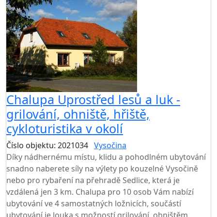
Chalupa Uprostřed lesů a luk -
grilování, ohniště, hřiště,
cykloturistika v okolí
Číslo objektu: 2021034
Vysočina
Díky nádhernému místu, klidu a pohodlném ubytování
snadno naberete síly na výlety po kouzelné Vysočině
nebo pro rybaření na přehradě Sedlice, která je
vzdálená jen 3 km. Chalupa pro 10 osob Vám nabízí
ubytování ve 4 samostatných ložnicích, součástí
ubytování je louka s možností grilování, ohništěm,