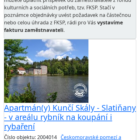
můžete uplatnit příspěvek od zaměstnavatele z
fondu
kulturních a sociálních potřeb
, tzv. FKSP. Stačí v
poznámce objednávky uvést požadavek na částečnou
nebo celou úhrada z FKSP, rádi pro Vás
vystavíme
fakturu zaměstnavateli
.
Apartmán(y) Kunčí Skály - Slatiňany
- v areálu rybník na koupání i
rybaření
Číslo objektu: 2004014
Českomoravské pomezí a