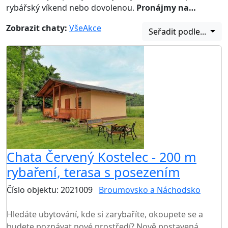
rybářský víkend nebo dovolenou.
Pronájmy na…
Zobrazit chaty:
Vše
Akce
Seřadit podle...
Chata Červený Kostelec - 200 m
rybaření, terasa s posezením
Číslo objektu: 2021009
Broumovsko a Náchodsko
TOP HODNOCENÍ
Hledáte ubytování, kde si zarybaříte, okoupete se a
budete poznávat nové prostředí? Nově postavená