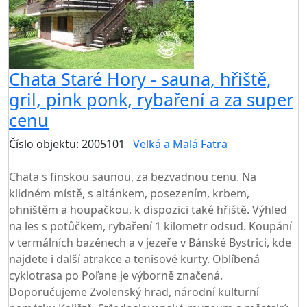
Chata Staré Hory - sauna, hřiště,
gril, pink ponk, rybaření a za super
cenu
Číslo objektu: 2005101
Velká a Malá Fatra
TOP HODNOCENÍ
Chata s finskou saunou, za bezvadnou cenu. Na
klidném místě, s altánkem, posezením, krbem,
ohništěm a houpačkou, k dispozici také hřiště. Výhled
na les s potůčkem, rybaření 1 kilometr odsud. Koupání
v termálních bazénech a v jezeře v Bánské Bystrici, kde
najdete i další atrakce a tenisové kurty. Oblíbená
cyklotrasa po Poľane je výborně značená.
Doporučujeme Zvolenský hrad, národní kulturní