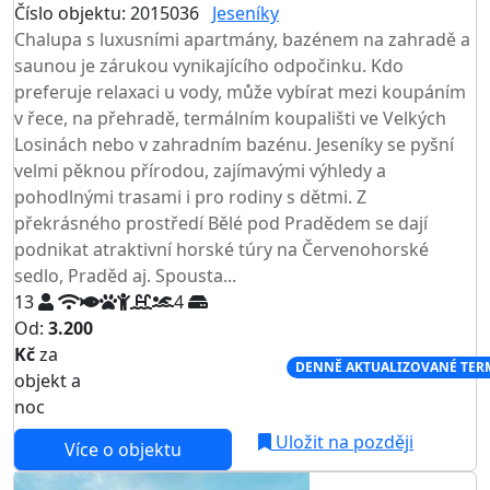
Číslo objektu: 2015036
Jeseníky
TOP HODNOCENÍ
Chalupa s luxusními apartmány, bazénem na zahradě a
saunou je zárukou vynikajícího odpočinku. Kdo
preferuje relaxaci u vody, může vybírat mezi koupáním
v řece, na přehradě, termálním koupališti ve Velkých
Losinách nebo v zahradním bazénu. Jeseníky se pyšní
velmi pěknou přírodou, zajímavými výhledy a
pohodlnými trasami i pro rodiny s dětmi. Z
překrásného prostředí Bělé pod Pradědem se dají
podnikat atraktivní horské túry na Červenohorské
sedlo, Praděd aj. Spousta...
13
4
Od:
3.200
Kč
za
NEJNIŽŠÍ CENA NA TRHU
DENNĚ AKTUALIZOVANÉ TER
objekt a
noc
Uložit na později
Více o objektu