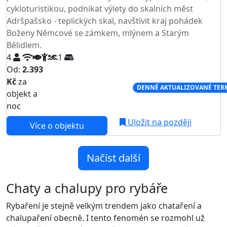
cykloturistikou, podnikat výlety do skalních měst
Adršpašsko - teplických skal, navštívit kraj pohádek
Boženy Němcové se zámkem, mlýnem a Starým
Bělidlem.
4
1
Od:
2.393
Kč
za
NEJNIŽŠÍ CENA NA TRHU
DENNĚ AKTUALIZOVANÉ TER
objekt a
noc
Uložit na později
Více o objektu
Načíst další
Chaty a chalupy pro rybáře
Rybaření je stejně velkým trendem jako chataření a
chalupaření obecně. I tento fenomén se rozmohl už