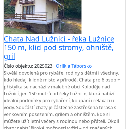
Chata Nad Lužnicí - řeka Lužnice
150 m, klid pod stromy, ohniště,
gril
Číslo objektu: 2025023
Orlík a Táborsko
Skvělá dovolená pro rybáře, rodiny s dětmi i všechny,
kdo hledají klidné místo v přírodě. Chata pro 6 osob +
přistýlka se nachází v malebné obci Koloděje nad
Lužnicí, jen 150 metrů od řeky Lužnice, která nabízí
ideální podmínky pro rybaření, koupání i relaxaci u
vody. Součástí chaty je částečně zastřešená terasa s
venkovním posezením, grilem a ohništěm, kde si
můžete užít letní večery s rodinou nebo přáteli. Okolí
chaty nabízí široké možnosti vyžití – od značených...