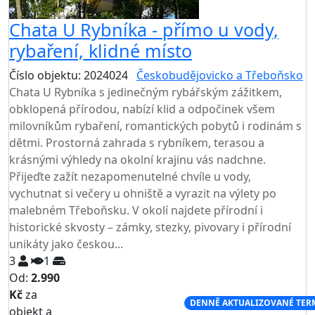
Chata U Rybníka - přímo u vody,
rybaření, klidné místo
Číslo objektu: 2024024
Českobudějovicko a Třeboňsko
Chata U Rybníka s jedinečným rybářským zážitkem,
obklopená přírodou, nabízí klid a odpočinek všem
milovníkům rybaření, romantických pobytů i rodinám s
dětmi. Prostorná zahrada s rybníkem, terasou a
krásnými výhledy na okolní krajinu vás nadchne.
Přijeďte zažít nezapomenutelné chvíle u vody,
vychutnat si večery u ohniště a vyrazit na výlety po
malebném Třeboňsku. V okolí najdete přírodní i
historické skvosty – zámky, stezky, pivovary i přírodní
unikáty jako českou...
3
1
Od:
2.990
Kč
za
NEJNIŽŠÍ CENA NA TRHU
DENNĚ AKTUALIZOVANÉ TER
objekt a