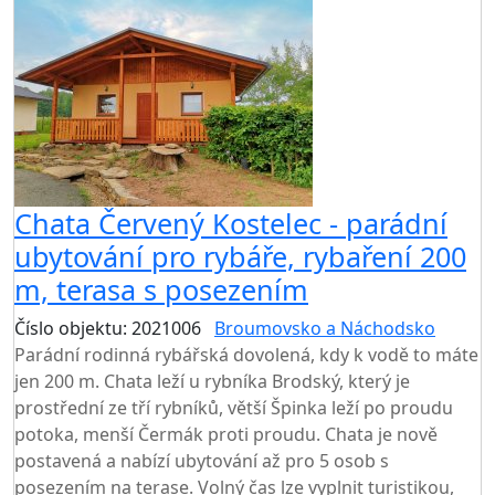
Chata Červený Kostelec - parádní
ubytování pro rybáře, rybaření 200
m, terasa s posezením
Číslo objektu: 2021006
Broumovsko a Náchodsko
Parádní rodinná rybářská dovolená, kdy k vodě to máte
jen 200 m. Chata leží u rybníka Brodský, který je
prostřední ze tří rybníků, větší Špinka leží po proudu
potoka, menší Čermák proti proudu. Chata je nově
postavená a nabízí ubytování až pro 5 osob s
posezením na terase. Volný čas lze vyplnit turistikou,