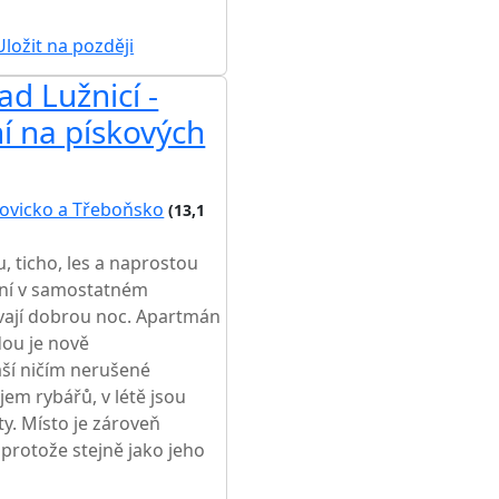
ložit na později
ad Lužnicí -
í na pískových
ovicko a Třeboňsko
(13,1
 ticho, les a naprostou
ání v samostatném
vají dobrou noc. Apartmán
dou je nově
ší ničím nerušené
jem rybářů, v létě jsou
y. Místo je zároveň
 protože stejně jako jeho