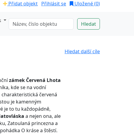
Přidat objekt
Přihlásit se
Uložené (
0
)
s
Hledat další cíle
nční
zámek Červená Lhota
níka, kde se na vodní
o charakteristická červená
estou je kamenným
 je to tu každopádně,
latovláska
a nejen ona, ale
šku, Zatoulaná princezna a
 pohádka O kráse a štěstí.