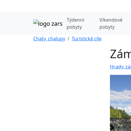
Týdenní
Víkendové
pobyty
pobyty
Chaty, chalupy
Turistické cíle
Zám
Hrady, zá