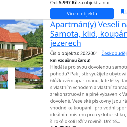
Od:
5.997 Kč
za objekt a noc
U
Více o objektu
Apartmán(y) Veselí n
Samota, klid, koupán
jezerech
Číslo objektu: 2022001
Českobuděj
km vzdušnou čarou)
Hledáte pro svou dovolenou samotu,
pohodu? Pak jistě využijete ubytov
6lůžkovém apartmánu, kde lišky dá
s vlastním vchodem a vlastní zahra
zrekonstruován a plně vybaven k Va
dovolené. Veselské pískovny jsou rá
vhodné ke koupání i pro vodní sport
ideálním místem pro cykloturistiku,
široké okolí leží v rovině. Určitě...