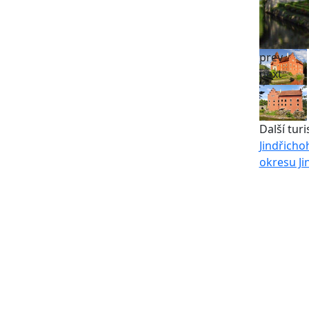
prev
next
Další turi
Jindřicho
okresu Ji