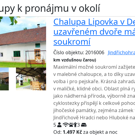
upy k pronájmu v okolí
Chalupa Lipovka v De
uzavřeném dvoře má
soukromí
Číslo objektu: 2016006
Jindřichohr
km vzdušnou čarou)
TOP HODNOCENÍ
Maximální možné soukromí zažijet
v malebné chaloupce, a to díky uza
volba i pro pejskaře. Krásná zahra
v maličké, klidné obci. Oblast plná 
jako nádherná příroda, výborně znač
cyklostezky přispějí k celkové poho
jihočeské památky, zejména zámek 
Jindřichově Hradci nebo Hluboké na
5
3
Od:
1.497 Kč
za objekt a noc
NEJNI