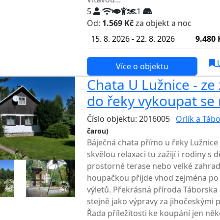
5
1
Od:
1.569 Kč
za objekt a noc
15. 8. 2026 - 22. 8. 2026
9.480 
U
Více o objektu
Chata U Lužnice - ze
do řeky vykoupat se 
Číslo objektu: 2016005
Orlík a Táb
čarou)
TOP HODNOCENÍ
Báječná chata přímo u řeky Lužnice 
skvělou relaxaci tu zažijí i rodiny s
prostorné terase nebo velké zahrad
houpačkou přijde vhod zejména po 
výletů. Překrásná příroda Táborska a
stejně jako výpravy za jihočeskými
Řada příležitosti ke koupání jen něk