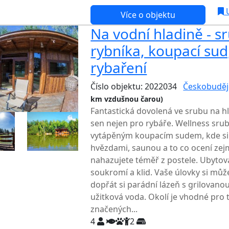
U
Více o objektu
Na vodní hladině - s
rybníka, koupací sud
rybaření
Číslo objektu: 2022034
Českobuděj
km vzdušnou čarou)
Fantastická dovolená ve srubu na hl
sen nejen pro rybáře. Wellness srub
vytápěným koupacím sudem, kde si 
hvězdami, saunou a to co ocení zejm
nahazujete téměř z postele. Ubytov
soukromí a klid. Vaše úlovky si můž
dopřát si parádní lázeň s grilovan
užitková voda. Okolí je vhodné pro t
značených...
4
2