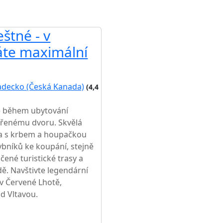
štné - v
te maximální
adecko (Česká Kanada)
(4,4
e během ubytování
vřenému dvoru. Skvělá
da s krbem a houpačkou
rybníků ke koupání, stejně
ené turistické trasy a
dě. Navštivte legendární
v Červené Lhotě,
d Vltavou.
ŽŠÍ CENA NA TRHU