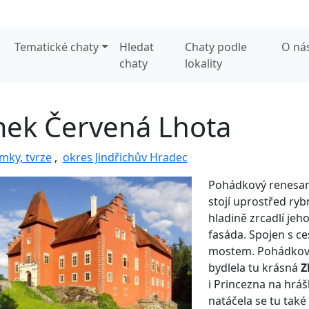
Tematické chaty
Hledat
Chaty podle
O ná
chaty
lokality
ek Červená Lhota
mky, tvrze
,
okres Jindřichův Hradec
Pohádkový renesa
stojí uprostřed ryb
hladině zrcadlí jeh
fasáda. Spojen s c
mostem. Pohádkové
bydlela tu krásná
Z
i Princezna na hrá
natáčela se tu také