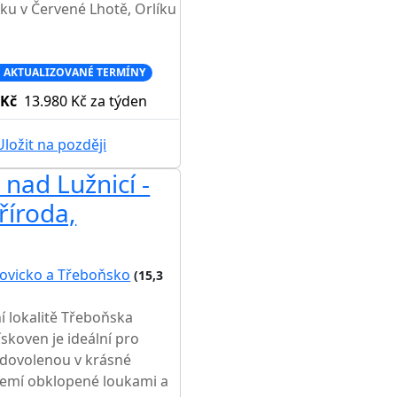
ku v Červené Lhotě, Orlíku
 AKTUALIZOVANÉ TERMÍNY
 Kč
13.980 Kč
za týden
ložit na později
nad Lužnicí -
říroda,
ovicko a Třeboňsko
(15,3
í lokalitě Třeboňska
skoven je ideální pro
u dovolenou v krásné
zemí obklopené loukami a