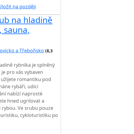
ložit na později
rub na hladině
, sauna,
ovicko a Třeboňsko
(8,3
adině rybníka je splněný
 je pro vás vybaven
užijete romantiku pod
áne rybáři, udici
ání nabízí naprosté
ete hned ugrilovat a
ou rybou. Ve srubu pouze
uristiku, cykloturistiku po