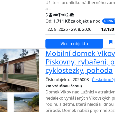
Užijte si prohlídku nádherného zám
a...
5
2
Od:
1.711 Kč
za objekt a noc
DENNĚ
22. 8. 2026 - 29. 8. 2026
13.180
U
Více o objektu
Mobilní domek Vlkov 
Pískovny, rybaření, p
cyklostezky, pohoda
Číslo objektu: 2026008
Českobuděj
km vzdušnou čarou)
Domek Vlkov nad Lužnicí v atraktivn
nedaleko vyhlášených Vlkovských pí
rodinu s dětmi, která hledá klidno
přírodě. Domek nabízí příjemné zá