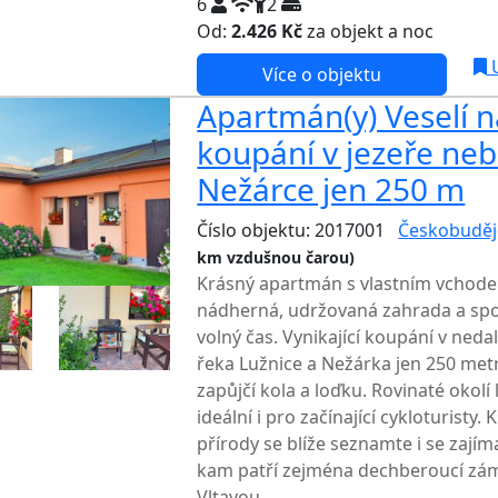
6
2
Od:
2.426 Kč
za objekt a noc
U
Více o objektu
Apartmán(y) Veselí n
koupání v jezeře neb
Nežárce jen 250 m
Číslo objektu: 2017001
Českobuděj
km vzdušnou čarou)
TOP HODNOCENÍ
Krásný apartmán s vlastním vchode
nádherná, udržovaná zahrada a spou
volný čas. Vynikající koupání v ned
řeka Lužnice a Nežárka jen 250 met
zapůjčí kola a loďku. Rovinaté okol
ideální i pro začínající cykloturist
přírody se blíže seznamte i se zaj
kam patří zejména dechberoucí zá
Vltavou...