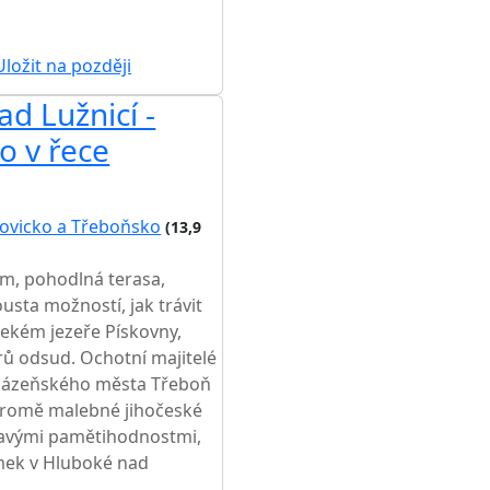
ložit na později
ad Lužnicí -
AKCE
o v řece
ovicko a Třeboňsko
(13,9
m, pohodlná terasa,
sta možností, jak trávit
alekém jezeře Pískovny,
rů odsud. Ochotní majitelé
í lázeňského města Třeboň
y. Kromě malebné jihočeské
ímavými pamětihodnostmi,
mek v Hluboké nad