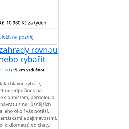
Kč
10.980 Kč
za týden
ložit na později
 zahrady rovnou
AKCE
nebo rybařit
orsko
(15 km vzdušnou
láká hlavně rybáře,
 dětmi. Odpočinek na
ě s ohništěm, pergolou a
návratu z nejrůznějších
 jeho okolí vás potěší,
 památkami a zajímavostmi.
olik kilometrů od chaty.