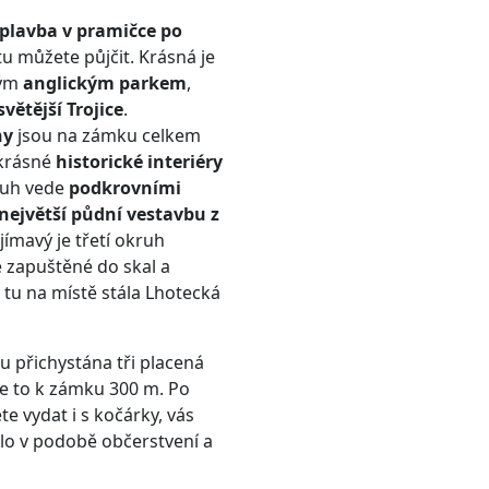
plavba v pramičce po
 tu můžete půjčit. Krásná je
lým
anglickým parkem
,
větější Trojice
.
hy
jsou na zámku celkem
 krásné
historické interiéry
ruh vede
podkrovními
největší půdní vestavbu z
jímavý je třetí okruh
je zapuštěné do skal a
 tu na místě stála Lhotecká
u přichystána tři placená
je to k zámku 300 m. Po
e vydat i s kočárky, vás
lo v podobě občerstvení a