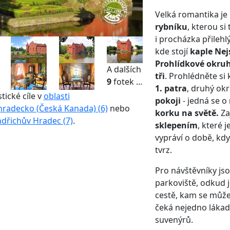
Velká romantika je
rybníku
, kterou si
i procházka přileh
kde stojí
kaple Nejs
Prohlídkové okru
A dalších
tři
. Prohlédněte si
9
fotek ...
1. patra
, druhý ok
stické cíle v
oblasti
pokoji
- jedná se o
hradecko (Česká Kanada) (6)
nebo
korku na světě.
Za
ndřichův Hradec (7)
.
sklepením
, které 
vypráví o době, kdy
tvrz.
Pro návštěvníky jso
parkoviště, odkud 
cestě, kam se můžet
čeká nejedno lákad
suvenýrů.