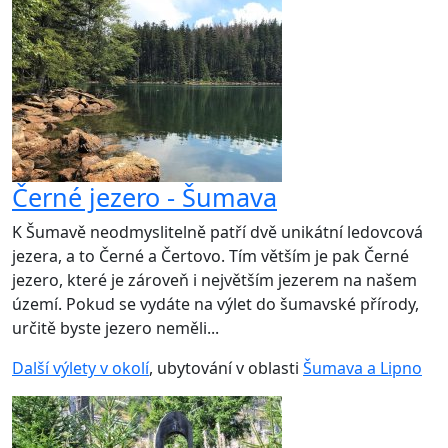
Černé jezero - Šumava
K Šumavě neodmyslitelně patří dvě unikátní ledovcová
jezera, a to Černé a Čertovo. Tím větším je pak Černé
jezero, které je zároveň i největším jezerem na našem
území. Pokud se vydáte na výlet do šumavské přírody,
určitě byste jezero neměli...
Další výlety v okolí
, ubytování v oblasti
Šumava a Lipno