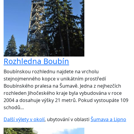
Rozhledna Boubín
Boubínskou rozhlednu najdete na vrcholu
stejnojmenného kopce v unikátním prostředí
Boubínského pralesa na Šumavě. Jedna z nejhezčích
rozhleden Jihočeského kraje byla vybudována v roce
2004 a dosahuje výšky 21 metrů. Pokud vystoupáte 109
schodů...
Další výlety v okolí
, ubytování v oblasti
Šumava a Lipno