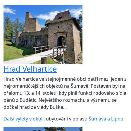
Hrad Velhartice
Hrad Velhartice ve stejnojmenné obci patří mezi jeden z
nejromantičtějších objektů na Šumavě. Postaven byl na
přelomu 13. a 14. století, kdy plnil funkci rodového sídla
pánů z Budětic. Největšího rozmachu a významu se
dočkal hrad za vlády Buška...
Další výlety v okolí
, ubytování v oblasti
Šumava a Lipno