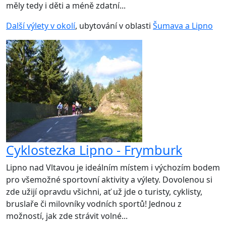
měly tedy i děti a méně zdatní...
Další výlety v okolí
, ubytování v oblasti
Šumava a Lipno
Cyklostezka Lipno - Frymburk
Lipno nad Vltavou je ideálním místem i výchozím bodem
pro všemožné sportovní aktivity a výlety. Dovolenou si
zde užijí opravdu všichni, ať už jde o turisty, cyklisty,
bruslaře či milovníky vodních sportů! Jednou z
možností, jak zde strávit volné...