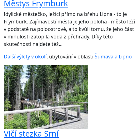
Městys Frymburk
Idylické městečko, ležící přímo na břehu Lipna - to je
Frymburk. Zajímavostí města je jeho poloha - město leží
v podstatě na poloostrově, a to kvůli tomu, že jeho část
v minulosti zatopila voda z přehrady. Díky této
skutečnosti najdete též...
Další výlety v okolí
, ubytování v oblasti
Šumava a Lipno
Vlčí stezka Srní