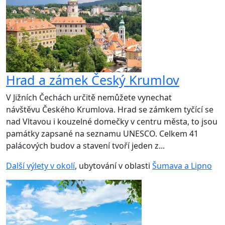
Hrad a zámek Český Krumlov
V Jižních Čechách určitě nemůžete vynechat
návštěvu Českého Krumlova. Hrad se zámkem tyčící se
nad Vltavou i kouzelné domečky v centru města, to jsou
památky zapsané na seznamu UNESCO. Celkem 41
palácových budov a stavení tvoří jeden z...
Další výlety v okolí
, ubytování v oblasti
Šumava a Lipno