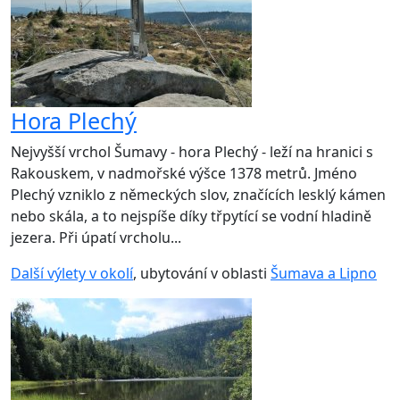
Hora Plechý
Nejvyšší vrchol Šumavy - hora Plechý - leží na hranici s
Rakouskem, v nadmořské výšce 1378 metrů. Jméno
Plechý vzniklo z německých slov, značících lesklý kámen
nebo skála, a to nejspíše díky třpytící se vodní hladině
jezera. Při úpatí vrcholu...
Další výlety v okolí
, ubytování v oblasti
Šumava a Lipno