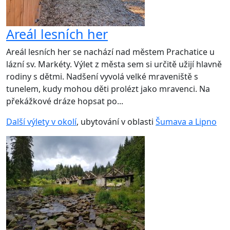
Areál lesních her
Areál lesních her se nachází nad městem Prachatice u
lázní sv. Markéty. Výlet z města sem si určitě užijí hlavně
rodiny s dětmi. Nadšení vyvolá velké mraveniště s
tunelem, kudy mohou děti prolézt jako mravenci. Na
překážkové dráze hopsat po...
Další výlety v okolí
, ubytování v oblasti
Šumava a Lipno