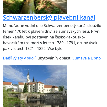
Schwarzenberský plavební kanál
Mimořádné vodní dílo Schwarzenberský kanál sloužilo
téměř 170 let k plavení dříví ze šumavských lesů. První
úsek kanálu byl postaven na česko-rakousko-
bavorském trojmezí v letech 1789 - 1791, druhý úsek
pak v letech 1821 - 1822. Vše bylo...
Další výlety v okolí
, ubytování v oblasti
Šumava a Lipno