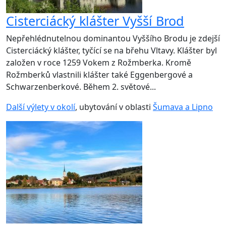
Cisterciácký klášter Vyšší Brod
Nepřehlédnutelnou dominantou Vyššího Brodu je zdejší
Cisterciácký klášter, tyčící se na břehu Vltavy. Klášter byl
založen v roce 1259 Vokem z Rožmberka. Kromě
Rožmberků vlastnili klášter také Eggenbergové a
Schwarzenberkové. Během 2. světové...
Další výlety v okolí
, ubytování v oblasti
Šumava a Lipno