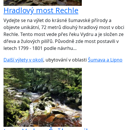
Hradlový most Rechle
Vydejte se na výlet do krásné šumavské přírody a
objevte unikátní, 72 metrů dlouhý hradlový most v obci
Rechle. Tento most vede přes řeku Vydru a je složen ze
dřeva a žulových pilířů. Původně zde most postavili v
letech 1799 - 1801 podle návrhu...
Další výlety v okolí
, ubytování v oblasti
Šumava a Lipno