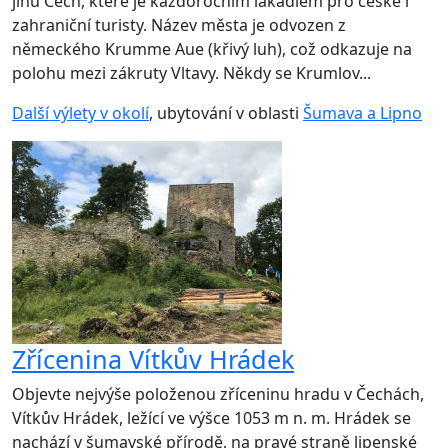
jihu Čech, které je každoročním lákadlem pro české i
zahraniční turisty. Název města je odvozen z
německého Krumme Aue (křivý luh), což odkazuje na
polohu mezi zákruty Vltavy. Někdy se Krumlov...
Další výlety v okolí
, ubytování v oblasti
Šumava a Lipno
Zřícenina Vítkův Hrádek
Objevte nejvýše položenou zříceninu hradu v Čechách,
Vítkův Hrádek, ležící ve výšce 1053 m n. m. Hrádek se
nachází v šumavské přírodě, na pravé straně lipenské