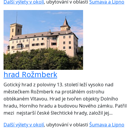
Další výlety v okolí
, ubytování v oblasti
Šumava a Lipno
hrad Rožmberk
Gotický hrad z poloviny 13. století leží vysoko nad
městečkem Rožmberk na protáhlém ostrohu
obtékaném Vltavou. Hrad je tvořen objekty Dolního
hradu, Horního hradu a budovou Nového zámku. Patřil
mezi nejstarší české šlechtické hrady, založil jej...
Další výlety v okolí
, ubytování v oblasti
Šumava a Lipno