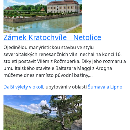
Zámek Kratochvíle - Netolice
Ojedinělou manýristickou stavbu ve stylu
severoitalských renesančních vil si nechal na konci 16.
století postavit Vilém z Rožmberka. Díky jeho rozmaru a
umu italského stavitele Baltazara Maggi z Arogna
můžeme dnes namísto původní bažiny,...
Další výlety v okolí
, ubytování v oblasti
Šumava a Lipno