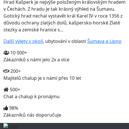
Hrad Kašperk je nejvýše položeným královským hradem
v Čechách. Z hradu je tak krásný výhled na Šumavu.
Gotický hrad nechal vystavět král Karel IV v roce 1356 z
důvodu ochrany zlatých dolů, kašpersko-horské Zlaté
stezky a zemské hranice s...
Další výlety v okolí
, ubytování v oblasti
Šumava a Lipno
10 000+
Zákazníků s námi jelo 2x a více
200+
Majitelů chalup je s námi přes 10 let
500+
Chat a chalup k pronájmu
98%
Zákazníků nás doporučuje