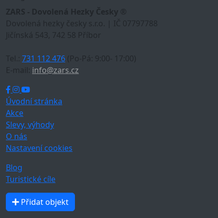
ZARS - Dovolená Hezky Česky ®
Dovolená hezky česky s.r.o. | IČ 07797788
Jičínská 543, 742 58 Příbor
Tel.:
731 112 476
(Po-Pá: 9:00- 17:00)
E-mail:
info@zars.cz
Úvodní stránka
Akce
Slevy, výhody
O nás
Nastavení cookies
Blog
Turistické cíle
Přidat objekt