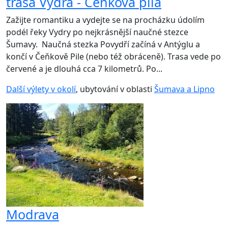
trasa Vydra - Čeňkova pila
Zažijte romantiku a vydejte se na procházku údolím
podél řeky Vydry po nejkrásnější naučné stezce
Šumavy. Naučná stezka Povydří začíná v Antýglu a
končí v Čeňkově Pile (nebo též obráceně). Trasa vede po
červené a je dlouhá cca 7 kilometrů. Po...
Další výlety v okolí
, ubytování v oblasti
Šumava a Lipno
Modrava