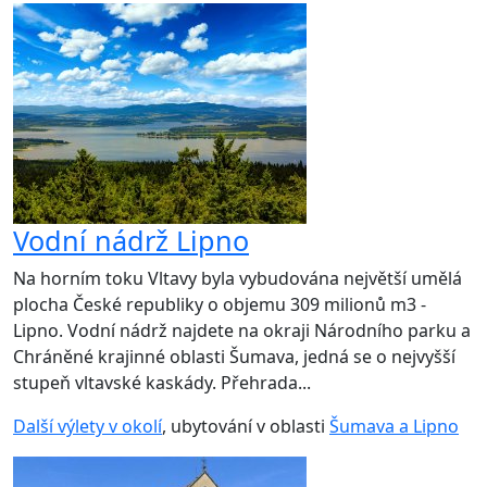
Vodní nádrž Lipno
Na horním toku Vltavy byla vybudována největší umělá
plocha České republiky o objemu 309 milionů m3 -
Lipno. Vodní nádrž najdete na okraji Národního parku a
Chráněné krajinné oblasti Šumava, jedná se o nejvyšší
stupeň vltavské kaskády. Přehrada...
Další výlety v okolí
, ubytování v oblasti
Šumava a Lipno