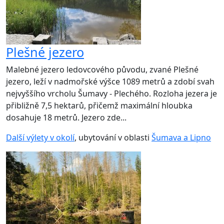
Plešné jezero
Malebné jezero ledovcového původu, zvané Plešné
jezero, leží v nadmořské výšce 1089 metrů a zdobí svah
nejvyššího vrcholu Šumavy - Plechého. Rozloha jezera je
přibližně 7,5 hektarů, přičemž maximální hloubka
dosahuje 18 metrů. Jezero zde...
Další výlety v okolí
, ubytování v oblasti
Šumava a Lipno