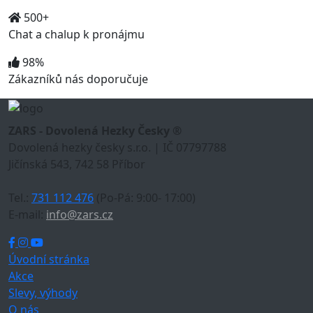
500+
Chat a chalup k pronájmu
98%
Zákazníků nás doporučuje
ZARS - Dovolená Hezky Česky ®
Dovolená hezky česky s.r.o. | IČ 07797788
Jičínská 543, 742 58 Příbor
Tel.:
731 112 476
(Po-Pá: 9:00- 17:00)
E-mail:
info@zars.cz
Úvodní stránka
Akce
Slevy, výhody
O nás