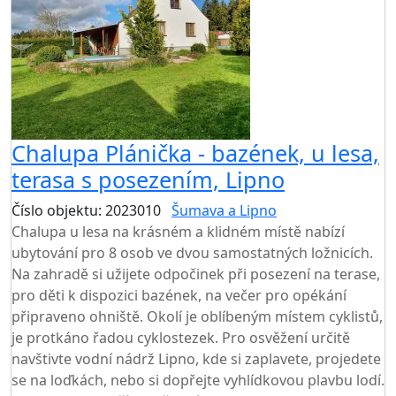
Chalupa Plánička - bazének, u lesa,
terasa s posezením, Lipno
Číslo objektu: 2023010
Šumava a Lipno
Chalupa u lesa na krásném a klidném místě nabízí
ubytování pro 8 osob ve dvou samostatných ložnicích.
Na zahradě si užijete odpočinek při posezení na terase,
pro děti k dispozici bazének, na večer pro opékání
připraveno ohniště. Okolí je oblíbeným místem cyklistů,
je protkáno řadou cyklostezek. Pro osvěžení určitě
navštivte vodní nádrž Lipno, kde si zaplavete, projedete
se na loďkách, nebo si dopřejte vyhlídkovou plavbu lodí.