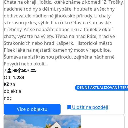
Chata na okraji Hoštic, které známe z komedií Z. Trošky,
nadchne rodiny s dětmi, rybáře, houbaře a všechny
obdivovatele nádherné jihočeské přírody. U chaty
s terasou je les, výhled na řeku Otavu a šumavské
hřebeny. Až se nabažíte odpočinku a toulek v okolí
chaty, vyrazte na výlety. Třeba na hrad Rábí, hrad ve
Strakonicích nebo hrad Kašperk. Historické město
Písek láká na nejstarší kamenný most v republice,
Šumava nabízí krásnou přírodu, zejména nádherné
Povydří nebo okolí...
7
3
Od:
1.283
Kč
za
NEJNIŽŠÍ CENA NA TRHU
DENNĚ AKTUALIZOVANÉ TER
objekt a
noc
Uložit na později
Více o objektu