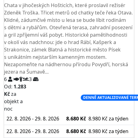
Chata v jihočeských Hošticích, které proslavil režisér
Zdeněk Troška. Třicet metrů od chatky teče řeka Otava.
Klidné, zádumčivé místo u lesa se bude líbit rodinám
s dětmi a rybářům. Otevřená terasa, zahradní posezení
a gril zpříjemní váš pobyt. Historické pamětihodnosti
v okolí vás nadchnou: jde o hrad Rábí, Kašperk a
Strakonice, zámek Blatná a historické město Písek
s unikátním nejstarším kamenným mostem.
Nezapomeňte na nádhernou přírodu Povydří, horská
jezera na Šumavě...
6
3
Od:
1.283
Kč
za
NEJNIŽŠÍ CENA NA TRHU
DENNĚ AKTUALIZOVANÉ TER
objekt a
noc
22. 8. 2026 - 29. 8. 2026
8.680 Kč
8.980 Kč
za týden
22. 8. 2026 - 29. 8. 2026
8.680 Kč
8.980 Kč
za týden