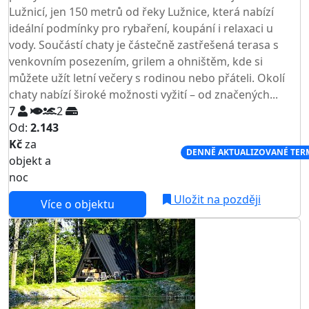
Lužnicí, jen 150 metrů od řeky Lužnice, která nabízí
ideální podmínky pro rybaření, koupání i relaxaci u
vody. Součástí chaty je částečně zastřešená terasa s
venkovním posezením, grilem a ohništěm, kde si
můžete užít letní večery s rodinou nebo přáteli. Okolí
chaty nabízí široké možnosti vyžití – od značených...
7
2
Od:
2.143
Kč
za
NEJNIŽŠÍ CENA NA TRHU
DENNĚ AKTUALIZOVANÉ TER
objekt a
noc
Uložit na později
Více o objektu