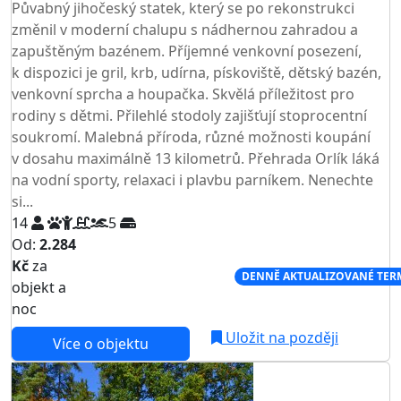
Půvabný jihočeský statek, který se po rekonstrukci
změnil v moderní chalupu s nádhernou zahradou a
zapuštěným bazénem. Příjemné venkovní posezení,
k dispozici je gril, krb, udírna, pískoviště, dětský bazén,
venkovní sprcha a houpačka. Skvělá příležitost pro
rodiny s dětmi. Přilehlé stodoly zajišťují stoprocentní
soukromí. Malebná příroda, různé možnosti koupání
v dosahu maximálně 13 kilometrů. Přehrada Orlík láká
na vodní sporty, relaxaci i plavbu parníkem. Nenechte
si...
14
5
Od:
2.284
Kč
za
NEJNIŽŠÍ CENA NA TRHU
DENNĚ AKTUALIZOVANÉ TER
objekt a
noc
Uložit na později
Více o objektu