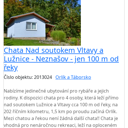
Chata Nad soutokem Vltavy a
Lužnice - Neznašov - jen 100 m od
řeky
Číslo objektu: 2013024
Orlík a Táborsko
TOP HODNOCENÍ
Nabízíme jedinečné ubytování pro rybáře a jejich
rodiny. K dispozici chata pro 4 osoby, která leží přímo
nad soutokem Lužnice a Vltavy cca 100 m od řeky, na
202 říčním kilometru, 1,5 km po proudu začíná Orlík.
Mezi chatou a řekou není žádná další chata!! Chata je
vhodná pro nenáročnou rekreaci, leží na oploceném