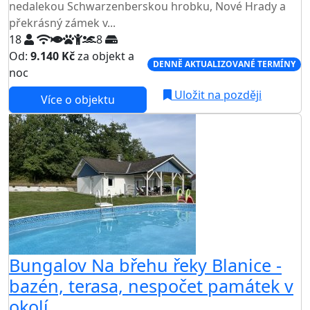
nedalekou Schwarzenberskou hrobku, Nové Hrady a
překrásný zámek v...
18
8
Od:
9.140 Kč
za objekt a
DENNĚ AKTUALIZOVANÉ TERMÍNY
noc
Uložit na později
Více o objektu
Bungalov Na břehu řeky Blanice -
bazén, terasa, nespočet památek v
okolí