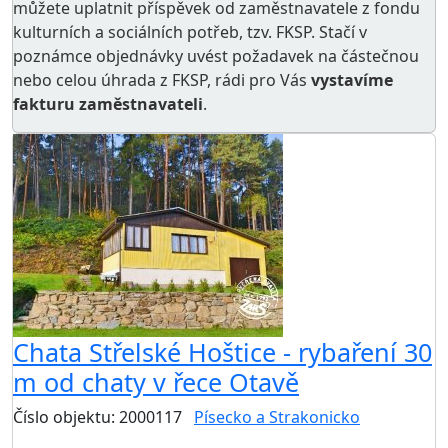
můžete uplatnit příspěvek od zaměstnavatele z
fondu
kulturních a sociálních potřeb
, tzv. FKSP. Stačí v
poznámce objednávky uvést požadavek na částečnou
nebo celou úhrada z FKSP, rádi pro Vás
vystavíme
fakturu zaměstnavateli
.
AKCE
Chata Střelské Hoštice - rybaření 30
m od chaty v řece Otavě
Číslo objektu: 2000117
Písecko a Strakonicko
TOP HODNOCENÍ