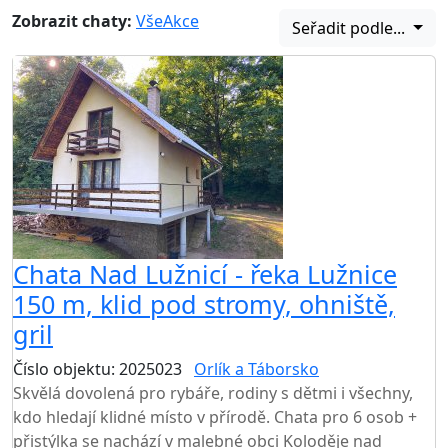
Zobrazit chaty:
Vše
Akce
Seřadit podle...
Chata Nad Lužnicí - řeka Lužnice
150 m, klid pod stromy, ohniště,
gril
Číslo objektu: 2025023
Orlík a Táborsko
Skvělá dovolená pro rybáře, rodiny s dětmi i všechny,
kdo hledají klidné místo v přírodě. Chata pro 6 osob +
přistýlka se nachází v malebné obci Koloděje nad