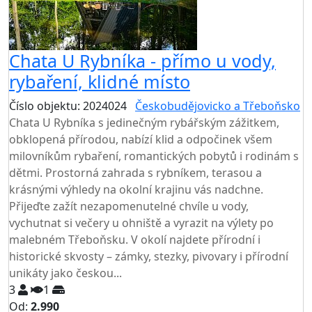
Chata U Rybníka - přímo u vody,
rybaření, klidné místo
Číslo objektu: 2024024
Českobudějovicko a Třeboňsko
Chata U Rybníka s jedinečným rybářským zážitkem,
obklopená přírodou, nabízí klid a odpočinek všem
milovníkům rybaření, romantických pobytů i rodinám s
dětmi. Prostorná zahrada s rybníkem, terasou a
krásnými výhledy na okolní krajinu vás nadchne.
Přijeďte zažít nezapomenutelné chvíle u vody,
vychutnat si večery u ohniště a vyrazit na výlety po
malebném Třeboňsku. V okolí najdete přírodní i
historické skvosty – zámky, stezky, pivovary i přírodní
unikáty jako českou...
3
1
Od:
2.990