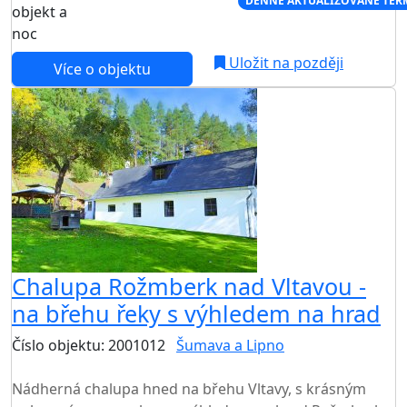
NEJNIŽŠÍ CENA NA TRHU
DENNĚ AKTUALIZOVANÉ TER
objekt a
noc
Uložit na později
Více o objektu
Chalupa Rožmberk nad Vltavou -
na břehu řeky s výhledem na hrad
Číslo objektu: 2001012
Šumava a Lipno
TOP HODNOCENÍ
Nádherná chalupa hned na břehu Vltavy, s krásným