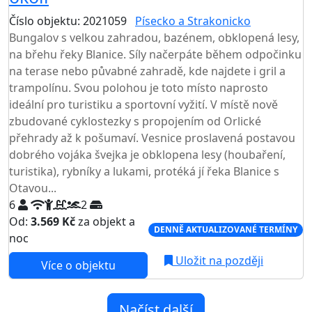
Číslo objektu: 2021059
Písecko a Strakonicko
Bungalov s velkou zahradou, bazénem, obklopená lesy,
na břehu řeky Blanice. Síly načerpáte během odpočinku
na terase nebo půvabné zahradě, kde najdete i gril a
trampolínu. Svou polohou je toto místo naprosto
ideální pro turistiku a sportovní vyžití. V místě nově
zbudované cyklostezky s propojením od Orlické
přehrady až k pošumaví. Vesnice proslavená postavou
dobrého vojáka švejka je obklopena lesy (houbaření,
turistika), rybníky a lukami, protéká jí řeka Blanice s
Otavou...
6
2
Od:
3.569 Kč
za objekt a
DENNĚ AKTUALIZOVANÉ TERMÍNY
noc
Uložit na později
Více o objektu
Načíst další