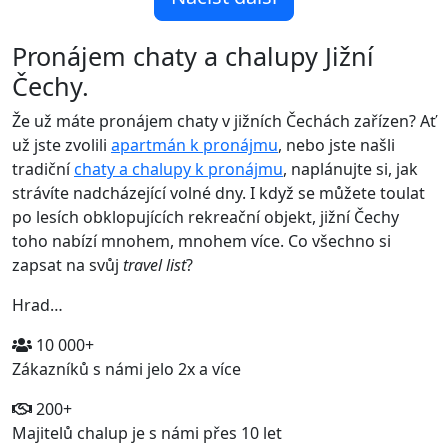
Pronájem chaty a chalupy Jižní
Čechy.
Že už máte pronájem chaty v jižních Čechách zařízen? Ať
už jste zvolili
apartmán k pronájmu
, nebo jste našli
tradiční
chaty a chalupy k pronájmu
, naplánujte si, jak
strávíte nadcházející volné dny. I když se můžete toulat
po lesích obklopujících rekreační objekt, jižní Čechy
toho nabízí mnohem, mnohem více. Co všechno si
zapsat na svůj
travel list
?
Hrad…
10 000+
Zákazníků s námi jelo 2x a více
200+
Majitelů chalup je s námi přes 10 let