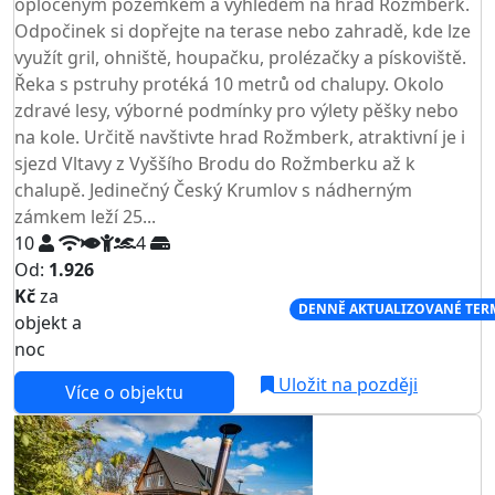
oploceným pozemkem a výhledem na hrad Rožmberk.
Odpočinek si dopřejte na terase nebo zahradě, kde lze
využít gril, ohniště, houpačku, prolézačky a pískoviště.
Řeka s pstruhy protéká 10 metrů od chalupy. Okolo
zdravé lesy, výborné podmínky pro výlety pěšky nebo
na kole. Určitě navštivte hrad Rožmberk, atraktivní je i
sjezd Vltavy z Vyššího Brodu do Rožmberku až k
chalupě. Jedinečný Český Krumlov s nádherným
zámkem leží 25...
10
4
Od:
1.926
Kč
za
NEJNIŽŠÍ CENA NA TRHU
DENNĚ AKTUALIZOVANÉ TER
objekt a
noc
Uložit na později
Více o objektu