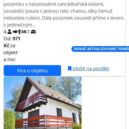
pozemku v nezastavěné zahrádkářské kolonii,
sousedící pouze s jednou rekr. chatou, díky čemuž
nebudete rušeni. Dále pozemek sousedí přímo s lesem,
s jedinečným...
4
1
Od:
971
Kč
za
NEJNIŽŠÍ CENA NA TRHU
DENNĚ AKTUALIZOVANÉ TERMÍ
objekt
a noc
Uložit na později
Více o objektu