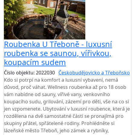
Roubenka U Třeboně - luxusní
roubenka se saunou, vířivkou,
koupacím sudem
Číslo objektu: 2022030
Českobudějovicko a Třeboňsko
Kdo si potrpí na komfort a luxusní vybavení, nemá
důvod, proč váhat. Wellness roubenka až pro 18 osob
vám nabídne od sauny, vířivé vany, venkovního
koupacího sudu, grilování, zázemí pro děti, vše na co si
jen vzpomenete. Ubytování v luxusní roubence, která je
rozdělena na dvě samostatné části se pronajímá pro
skupiny přátel, spřátelené rodiny. Prohlédněte si
lázeňské město Třeboň, jeho zámek a rybníky,