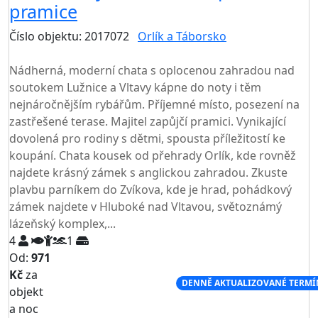
pramice
Číslo objektu: 2017072
Orlík a Táborsko
TOP HODNOCENÍ
Nádherná, moderní chata s oplocenou zahradou nad
soutokem Lužnice a Vltavy kápne do noty i těm
nejnáročnějším rybářům. Příjemné místo, posezení na
zastřešené terase. Majitel zapůjčí pramici. Vynikající
dovolená pro rodiny s dětmi, spousta příležitostí ke
koupání. Chata kousek od přehrady Orlík, kde rovněž
najdete krásný zámek s anglickou zahradou. Zkuste
plavbu parníkem do Zvíkova, kde je hrad, pohádkový
zámek najdete v Hluboké nad Vltavou, světoznámý
lázeňský komplex,...
4
1
Od:
971
Kč
za
NEJNIŽŠÍ CENA NA TRHU
DENNĚ AKTUALIZOVANÉ TERMÍ
objekt
a noc