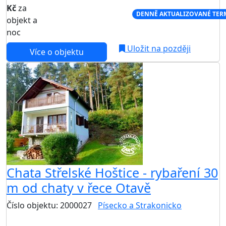
Kč
za
NEJNIŽŠÍ CENA NA TRHU
DENNĚ AKTUALIZOVANÉ TER
objekt a
noc
Uložit na později
Více o objektu
Chata Střelské Hoštice - rybaření 30
m od chaty v řece Otavě
Číslo objektu: 2000027
Písecko a Strakonicko
TOP HODNOCENÍ