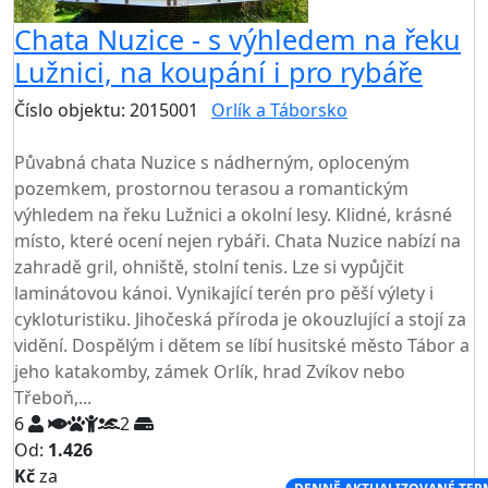
Chata Nuzice - s výhledem na řeku
Lužnici, na koupání i pro rybáře
Číslo objektu: 2015001
Orlík a Táborsko
TOP HODNOCENÍ
Půvabná chata Nuzice s nádherným, oploceným
pozemkem, prostornou terasou a romantickým
výhledem na řeku Lužnici a okolní lesy. Klidné, krásné
místo, které ocení nejen rybáři. Chata Nuzice nabízí na
zahradě gril, ohniště, stolní tenis. Lze si vypůjčit
laminátovou kánoi. Vynikající terén pro pěší výlety i
cykloturistiku. Jihočeská příroda je okouzlující a stojí za
vidění. Dospělým i dětem se líbí husitské město Tábor a
jeho katakomby, zámek Orlík, hrad Zvíkov nebo
Třeboň,...
6
2
Od:
1.426
Kč
za