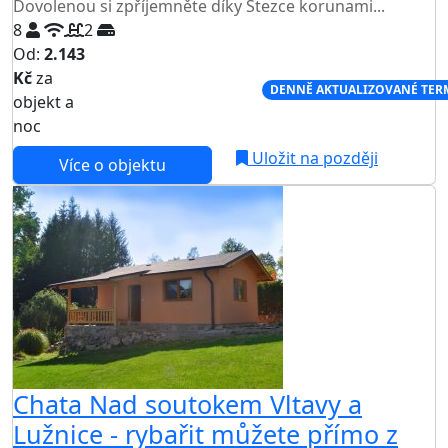
Dovolenou si zpříjemněte díky Stezce korunami...
8
2
Od:
2.143
Kč
za
NEJNIŽŠÍ CENA NA TRHU
DENNĚ AKTUALIZOVANÉ TER
objekt a
noc
Uložit na později
Více o objektu
Chata Nad soutokem Vltavy a
Lužnice - rybařit můžete přímo z