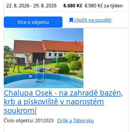
22. 8. 2026 - 29. 8. 2026
8.680 Kč
8.980 Kč
za týden
Uložit na později
Více o objektu
Chalupa Osek - na zahradě bazén,
krb a pískoviště v naprostém
soukromí
Číslo objektu: 2012023
Orlík a Táborsko
TOP HODNOCENÍ