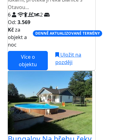
Otavou...
6
2
Od:
3.569
Kč
za
DENNĚ AKTUALIZOVANÉ TERMÍNY
objekt a
noc
Uložit na
Více o
později
objektu
Bungalov Na břehu řeky