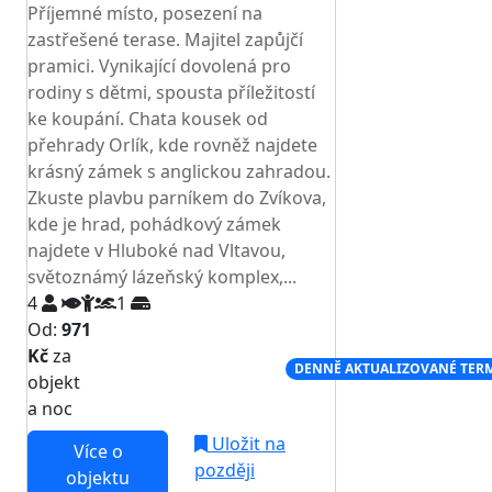
Příjemné místo, posezení na
zastřešené terase. Majitel zapůjčí
pramici. Vynikající dovolená pro
rodiny s dětmi, spousta příležitostí
ke koupání. Chata kousek od
přehrady Orlík, kde rovněž najdete
krásný zámek s anglickou zahradou.
Zkuste plavbu parníkem do Zvíkova,
kde je hrad, pohádkový zámek
najdete v Hluboké nad Vltavou,
světoznámý lázeňský komplex,...
4
1
Od:
971
Kč
za
NEJNIŽŠÍ CENA NA TRHU
DENNĚ AKTUALIZOVANÉ TER
objekt
a noc
Uložit na
Více o
později
objektu