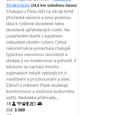
Strakonicko
(24,6 km vzdušnou čarou)
Chalupa u Písku leží na okraji tiché
jihočeské vesnice a svou polohou
láká k rodinné dovolené nebo
dovolené spřátelených rodin. Na
uzavřeném dvoře s bazénem
nebudete okolím rušeni. Citlivá
rekonstrukce ponechala chalupě
typickou vesnickou rázovitost a
dodala jí na modernosti a pohodlí. V
blízkosti se nachází mnoho
zajímavých lokalit vybízejících k
navštívení a prozkoumání a obec
Záhoří s městem Písek dodávají
komfortnost a možnost kulturního
vyžití. Nedaleka přehrada...
18
5
Od:
3.569