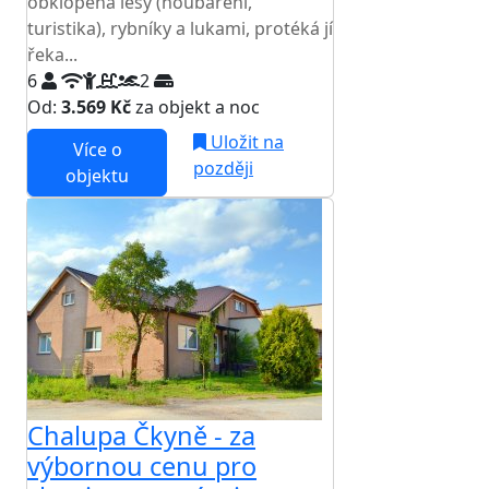
obklopena lesy (houbaření,
turistika), rybníky a lukami, protéká jí
řeka...
6
2
Od:
3.569 Kč
za objekt a noc
Uložit na
Více o
později
objektu
Chalupa Čkyně - za
výbornou cenu pro