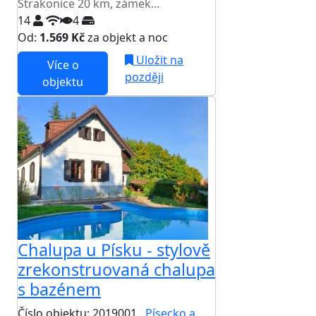
Strakonice 20 km, zámek...
14
4
Od:
1.569 Kč
za objekt a noc
Uložit na
Více o
později
objektu
Chalupa u Písku - stylově
zrekonstruovaná chalupa
s bazénem
Číslo objektu: 2019001
Písecko a