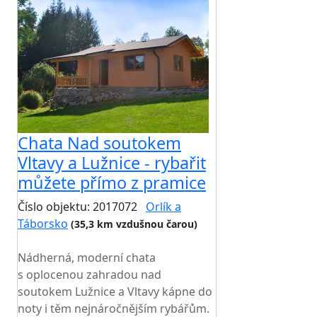
Chata Nad soutokem
Vltavy a Lužnice - rybařit
můžete přímo z pramice
Číslo objektu: 2017072
Orlík a
Táborsko
(35,3 km vzdušnou čarou)
TOP HODNOCENÍ
Nádherná, moderní chata
s oplocenou zahradou nad
soutokem Lužnice a Vltavy kápne do
noty i těm nejnáročnějším rybářům.