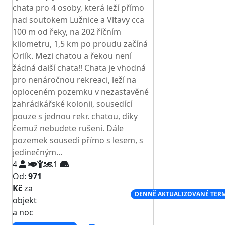
chata pro 4 osoby, která leží přímo
nad soutokem Lužnice a Vltavy cca
100 m od řeky, na 202 říčním
kilometru, 1,5 km po proudu začíná
Orlík. Mezi chatou a řekou není
žádná další chata!! Chata je vhodná
pro nenáročnou rekreaci, leží na
oploceném pozemku v nezastavěné
zahrádkářské kolonii, sousedící
pouze s jednou rekr. chatou, díky
čemuž nebudete rušeni. Dále
pozemek sousedí přímo s lesem, s
jedinečným...
4
1
Od:
971
Kč
za
NEJNIŽŠÍ CENA NA TRHU
DENNĚ AKTUALIZOVANÉ TER
objekt
a noc