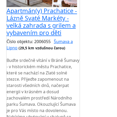
Apartmán(y) Prachatice -
Lázně Svaté Markéty -
velká zahrada s grilem a
vybavením pro děti
Číslo objektu: 2006055
Šumava a
Lipno
(29,5 km vzdušnou čarou)
TOP HODNOCENÍ
Buďte srdečně vítání v Bráně Šumavy
- v historickém městu Prachatice,
které se nachází na Zlaté solné
stezce. Přijeďte zapomenout na
starosti všedních dnů, načerpat
energii v krásném a dosud
zachovalém prostředí Národního
parku Šumava. Okouzlující Šumava
je pro Vás místo na dovolenou.
Nabízíme ubytování v chalupě se