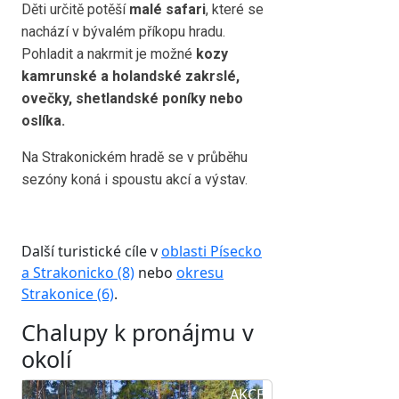
Děti určitě potěší
malé safari
, které se
nachází v bývalém příkopu hradu.
Pohladit a nakrmit je možné
kozy
kamrunské a holandské zakrslé,
ovečky, shetlandské poníky nebo
oslíka.
Na Strakonickém hradě se v průběhu
sezóny koná i spoustu akcí a výstav.
Další turistické cíle v
oblasti Písecko
a Strakonicko (8)
nebo
okresu
Strakonice (6)
.
Chalupy k pronájmu v
okolí
AKCE