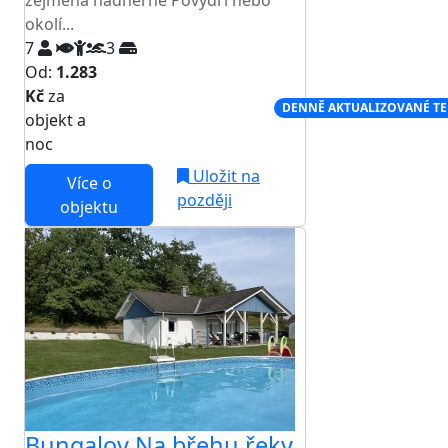
zejména nádherné Povydří nebo
okolí...
7
3
Od:
1.283
Kč
za
NEJNIŽŠÍ CENA NA TRHU
DENNĚ AKTUALIZOVANÉ T
objekt a
noc
Uložit na
Více o
později
objektu
Bungalov Na břehu řeky