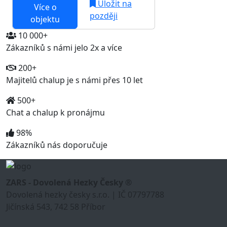
Uložit na
Více o
později
objektu
10 000+
Zákazníků s námi jelo 2x a více
200+
Majitelů chalup je s námi přes 10 let
500+
Chat a chalup k pronájmu
98%
Zákazníků nás doporučuje
ZARS - Dovolená Hezky Česky ®
Dovolená hezky česky s.r.o. | IČ 07797788
Jičínská 543, 742 58 Příbor