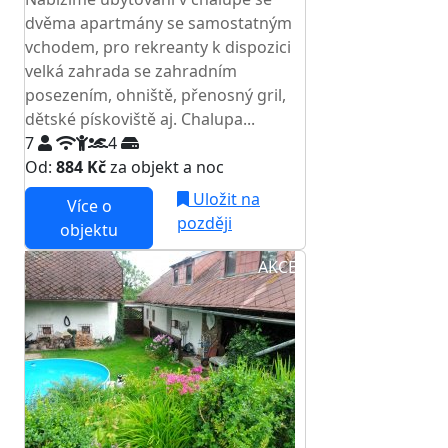
dvěma apartmány se samostatným
vchodem, pro rekreanty k dispozici
velká zahrada se zahradním
posezením, ohniště, přenosný gril,
dětské pískoviště aj. Chalupa...
7
4
Od:
884 Kč
za objekt a noc
Uložit na
Více o
později
objektu
AKCE