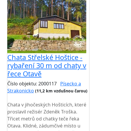
Chata Střelské Hoštice -
rybaření 30 m od chaty v
řece Otavě
Číslo objektu: 2000117
Písecko a
Strakonicko
(11,2 km vzdušnou čarou)
TOP HODNOCENÍ
Chata v jihočeských Hošticích, které
proslavil režisér Zdeněk Troška.
Třicet metrů od chatky teče řeka
Otava. Klidné, zádumčivé místo u