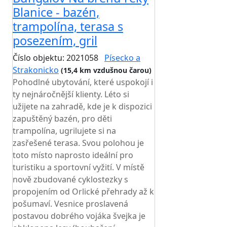
Blanice - bazén,
trampolína, terasa s
posezením, gril
Číslo objektu: 2021058
Písecko a
Strakonicko
(15,4 km vzdušnou čarou)
Pohodlné ubytování, které uspokojí i
ty nejnáročnější klienty. Léto si
užijete na zahradě, kde je k dispozici
zapuštěný bazén, pro děti
trampolína, ugrilujete si na
zasřešené terasa. Svou polohou je
toto místo naprosto ideální pro
turistiku a sportovní vyžití. V místě
nově zbudované cyklostezky s
propojením od Orlické přehrady až k
pošumaví. Vesnice proslavená
postavou dobrého vojáka švejka je