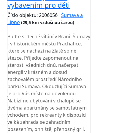
vybavením pro děti
Číslo objektu: 2006056
Šumava a
Lipno
(29,5 km vzdušnou čarou)
TOP HODNOCENÍ
Buďte srdečně vítání v Bráně Šumavy
- v historickém městu Prachatice,
které se nachází na Zlaté solné
stezce. Přijeďte zapomenout na
starosti všedních dnů, načerpat
energii v krásném a dosud
zachovalém prostředí Národního
parku Šumava. Okouzlující Šumava
je pro Vás místo na dovolenou.
Nabízíme ubytování v chalupě se
dvěma apartmány se samostatným
vchodem, pro rekreanty k dispozici
velká zahrada se zahradním
posezením, ohniště, přenosný gril,