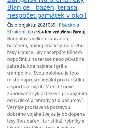
Blanice - bazén, terasa,
nespočet památek v okolí
Číslo objektu: 2021059
Písecko a
Strakonicko
(15,4 km vzdušnou čarou)
Bungalov s velkou zahradou,
bazénem, obklopená lesy, na břehu
řeky Blanice. Síly načerpáte během
odpočinku na terase nebo půvabné
zahradě, kde najdete i gril a
trampolínu. Svou polohou je toto
místo naprosto ideální pro turistiku
a sportovní vyžití. V místě nově
zbudované cyklostezky s propojením
od Orlické přehrady až k pošumaví.
Vesnice proslavená postavou
dobrého vojáka švejka je obklopena
lesy (houbaření, turistika), rybníky a
lukami, protéká jí řeka Blanice s