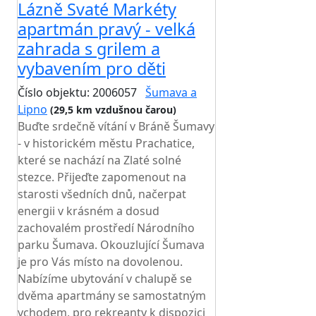
Lázně Svaté Markéty
apartmán pravý - velká
zahrada s grilem a
vybavením pro děti
Číslo objektu: 2006057
Šumava a
Lipno
(29,5 km vzdušnou čarou)
Buďte srdečně vítání v Bráně Šumavy
- v historickém městu Prachatice,
které se nachází na Zlaté solné
stezce. Přijeďte zapomenout na
starosti všedních dnů, načerpat
energii v krásném a dosud
zachovalém prostředí Národního
parku Šumava. Okouzlující Šumava
je pro Vás místo na dovolenou.
Nabízíme ubytování v chalupě se
dvěma apartmány se samostatným
vchodem, pro rekreanty k dispozici