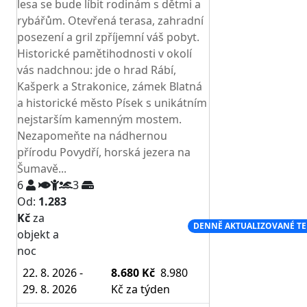
lesa se bude líbit rodinám s dětmi a
rybářům. Otevřená terasa, zahradní
posezení a gril zpříjemní váš pobyt.
Historické pamětihodnosti v okolí
vás nadchnou: jde o hrad Rábí,
Kašperk a Strakonice, zámek Blatná
a historické město Písek s unikátním
nejstarším kamenným mostem.
Nezapomeňte na nádhernou
přírodu Povydří, horská jezera na
Šumavě...
6
3
Od:
1.283
Kč
za
NEJNIŽŠÍ CENA NA TRHU
DENNĚ AKTUALIZOVANÉ T
objekt a
noc
22. 8. 2026 -
8.680 Kč
8.980
29. 8. 2026
Kč
za týden