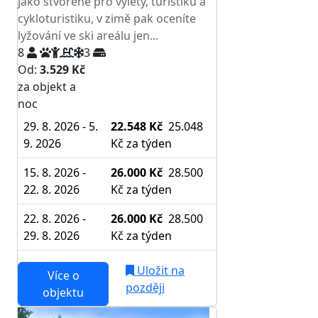
jako stvořené pro výlety, turistiku a
cykloturistiku, v zimě pak oceníte
lyžování ve ski areálu jen...
8
3
Od:
3.529 Kč
za objekt a
NEJNIŽŠÍ CENA NA TRHU
noc
29. 8. 2026 - 5.
22.548 Kč
25.048
9. 2026
Kč
za týden
15. 8. 2026 -
26.000 Kč
28.500
22. 8. 2026
Kč
za týden
22. 8. 2026 -
26.000 Kč
28.500
29. 8. 2026
Kč
za týden
Uložit na
Více o
později
objektu