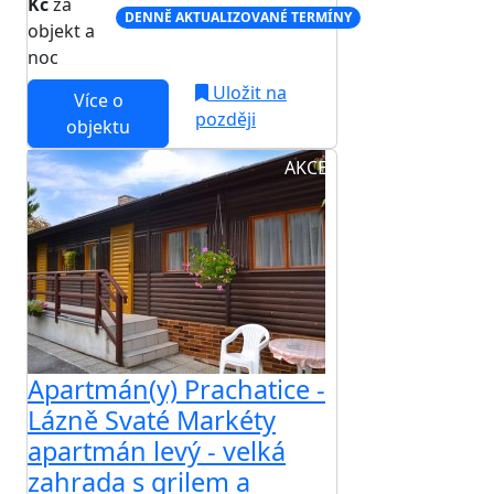
Kč
za
DENNĚ AKTUALIZOVANÉ TERMÍNY
objekt a
noc
Uložit na
Více o
později
objektu
AKCE
Apartmán(y) Prachatice -
Lázně Svaté Markéty
apartmán levý - velká
zahrada s grilem a