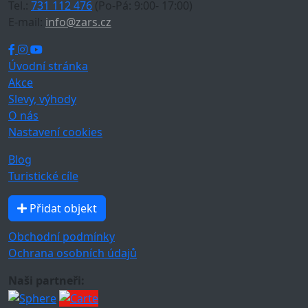
Tel.:
731 112 476
(Po-Pá: 9:00- 17:00)
E-mail:
info@zars.cz
Úvodní stránka
Akce
Slevy, výhody
O nás
Nastavení cookies
Blog
Turistické cíle
Přidat objekt
Obchodní podmínky
Ochrana osobních údajů
Naši partneři: