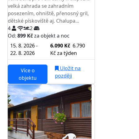
velká zahrada se zahradním
posezením, ohniště, přenosný gril,
dětské pískoviště aj. Chalupa...
4
2
Od:
899 Kč
za objekt a noc
15. 8. 2026 -
6.090 Kč
6.790
22. 8. 2026
Kč
za týden
Uložit na
Více o
později
objektu