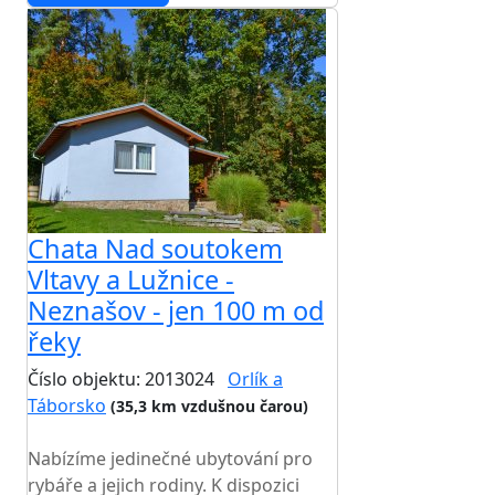
Chata Nad soutokem
Vltavy a Lužnice -
Neznašov - jen 100 m od
řeky
Číslo objektu: 2013024
Orlík a
Táborsko
(35,3 km vzdušnou čarou)
TOP HODNOCENÍ
Nabízíme jedinečné ubytování pro
rybáře a jejich rodiny. K dispozici