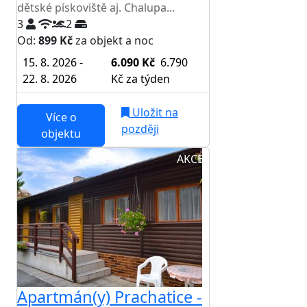
dětské pískoviště aj. Chalupa...
3
2
Od:
899 Kč
za objekt a noc
15. 8. 2026 -
6.090 Kč
6.790
22. 8. 2026
Kč
za týden
Uložit na
Více o
později
objektu
AKCE
Apartmán(y) Prachatice -