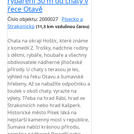
rybaření 30 m od chaty v
řece Otavě
Číslo objektu: 2000027
Písecko a
Strakonicko
(11,3 km vzdušnou čarou)
TOP HODNOCENÍ
Chata na okraji Hoštic, které známe
z komedií Z. Trošky, nadchne rodiny
s dětmi, rybáře, houbaře a všechny
obdivovatele nádherné jihočeské
přírody. U chaty s terasou je les,
výhled na řeku Otavu a šumavské
hřebeny. Až se nabažíte odpočinku a
toulek v okolí chaty, vyrazte na
výlety. Třeba na hrad Rábí, hrad ve
Strakonicích nebo hrad Kašperk.
Historické město Písek láká na
nejstarší kamenný most v republice,
Šumava nabízí krásnou přírodu,