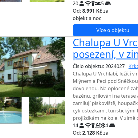
20
5
Od:
8.991 Kč
za
NEJNIŽŠ
objekt a noc
Více o objektu
Chalupa U Vrch
posezení, v zi
Číslo objektu: 2024027
Krk
Chalupa U Vrchlabí, ležící
Mlýnem a Pecí pod Sněžkou, 
dovolenou. Na oplocené zah
bazénu, grilování na terase 
zamilují pískoviště, houpač
cyklostezkami, turistickými 
projížďkám na kole. V zimě 
14
4
Od:
2.128 Kč
za
NEJNIŽŠ