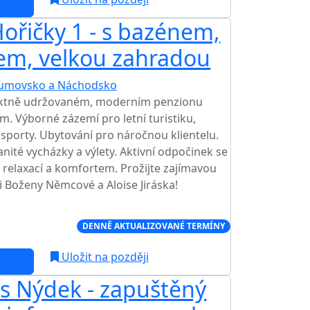
ořičky 1 - s bazénem,
em, velkou zahradou
umovsko a Náchodsko
ektně udržovaném, moderním penzionu
. Výborné zázemí pro letní turistiku,
 sporty. Ubytování pro náročnou klientelu.
nité vycházky a výlety. Aktivní odpočinek se
relaxací a komfortem. Prožijte zajímavou
 Boženy Němcové a Aloise Jiráska!
Í CENA NA TRHU
DENNĚ AKTUALIZOVANÉ TERMÍNY
Uložit na později
s Nýdek - zapuštěný