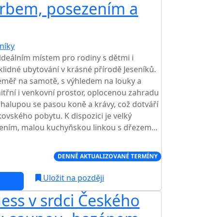
krbem, posezením a
níky
ideálním místem pro rodiny s dětmi i
í klidné ubytování v krásné přírodě Jeseníků.
téměř na samotě, s výhledem na louky a
nitřní i venkovní prostor, oplocenou zahradu
halupou se pasou koně a krávy, což dotváří
vského pobytu. K dispozici je velký
zením, malou kuchyňskou linkou s dřezem...
Í CENA NA TRHU
DENNĚ AKTUALIZOVANÉ TERMÍNY
Uložit na později
ess v srdci Českého