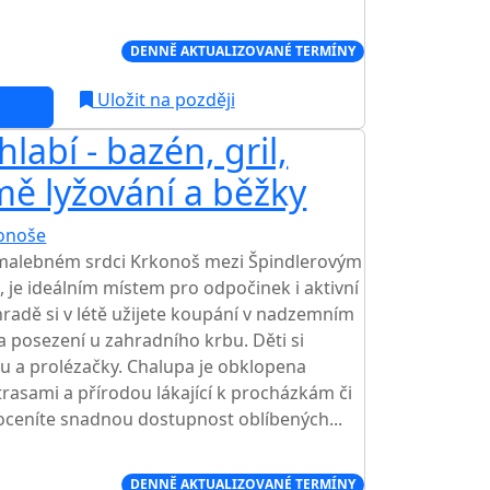
Í CENA NA TRHU
DENNĚ AKTUALIZOVANÉ TERMÍNY
Uložit na později
labí - bazén, gril,
mě lyžování a běžky
onoše
 v malebném srdci Krkonoš mezi Špindlerovým
je ideálním místem pro odpočinek i aktivní
radě si v létě užijete koupání v nadzemním
a posezení u zahradního krbu. Děti si
ku a prolézačky. Chalupa je obklopena
trasami a přírodou lákající k procházkám či
oceníte snadnou dostupnost oblíbených...
Í CENA NA TRHU
DENNĚ AKTUALIZOVANÉ TERMÍNY