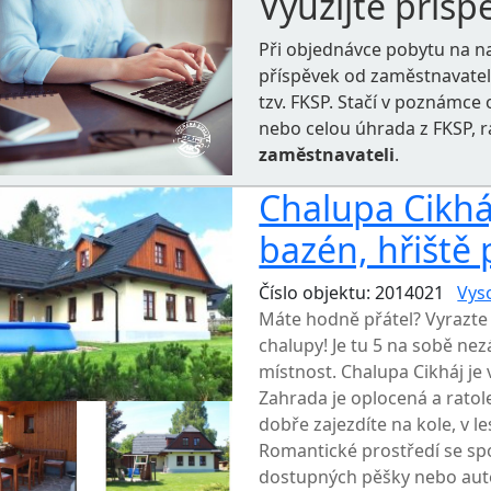
Využijte přísp
Při objednávce pobytu na n
příspěvek od zaměstnavate
tzv. FKSP. Stačí v poznámc
nebo celou úhrada z FKSP, 
zaměstnavateli
.
Chalupa Cikháj
bazén, hřiště p
Číslo objektu: 2014021
Vys
Máte hodně přátel? Vyrazte 
chalupy! Je tu 5 na sobě ne
místnost. Chalupa Cikháj je 
Zahrada je oplocená a ratole
dobře zajezdíte na kole, v l
Romantické prostředí se spou
dostupných pěšky nebo au