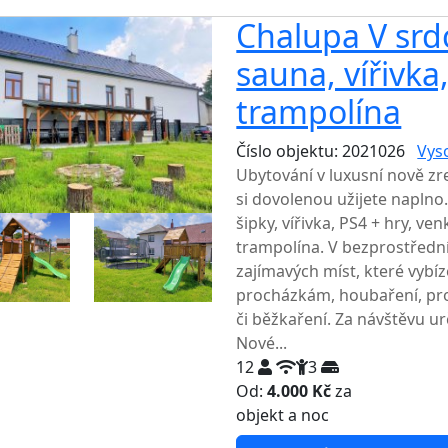
Chalupa V srdc
sauna, vířivka
trampolína
Číslo objektu: 2021026
Vys
Ubytování v luxusní nově z
si dovolenou užijete naplno.
šipky, vířivka, PS4 + hry, ve
trampolína. V bezprostřední
zajímavých míst, které vybí
procházkám, houbaření, pro
či běžkaření. Za návštěvu ur
Nové...
12
3
Od:
4.000 Kč
za
NEJNIŽŠ
objekt a noc