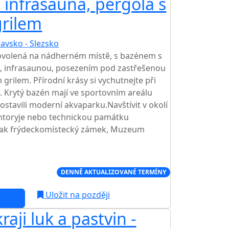
, infrasauna, pergola s
grilem
avsko - Slezsko
dovolená na nádherném místě, s bazénem s
nou, infrasaunou, posezením pod zastřešenou
grilem. Přírodní krásy si vychutnejte při
. Krytý bazén mají ve sportovním areálu
ostavili moderní akvaparku.Navštívit v okolí
ntoryje nebo technickou památku
pak frýdeckomístecký zámek, Muzeum
Í CENA NA TRHU
DENNĚ AKTUALIZOVANÉ TERMÍNY
Uložit na později
aji luk a pastvin -