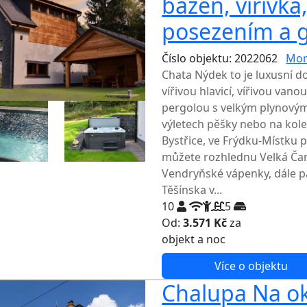
bazén, vířivka
posezením a 
Číslo objektu: 2022062
Mor
Chata Nýdek to je luxusní 
vířivou hlavicí, vířivou va
pergolou s velkým plynovým 
výletech pěšky nebo na kole
Bystřice, ve Frýdku-Místku p
můžete rozhlednu Velká Ča
Vendryňské vápenky, dále 
Těšínska v...
10
5
Od:
3.571 Kč
za
NEJNIŽŠ
objekt a noc
Více o objektu
Chalupa Na okr