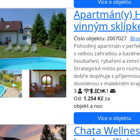
Více o objektu
Apartmán(y) H
vinným sklípk
Číslo objektu: 2007027
Bro
Pohodlný apartmán v perf
s velkou zahradou a bazénem
houbaření, rybaření a zimní
Strategické místo pro rozma
dobře doplňuje s příjemnou 
dovolenou v malebném kraji
3
1
Od:
1.254 Kč
za
NEJNIŽŠ
objekt a noc
Více o objektu
Chata Wellnes