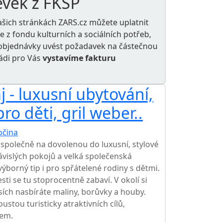
ěvek z FKSP
ašich stránkách ZARS.cz můžete uplatnit
le z
fondu kulturních a sociálních potřeb
,
e objednávky uvést požadavek na částečnou
rádi pro Vás
vystavíme fakturu
 - luxusní ubytování,
ro děti, gril weber..
očina
společně na dovolenou do luxusní, stylové
závislých pokojů a velká společenská
výborný tip i pro spřátelené rodiny s dětmi.
sti se tu stoprocentně zabaví. V okolí si
esích nasbíráte maliny, borůvky a houby.
stou turisticky atraktivních cílů,
tem.