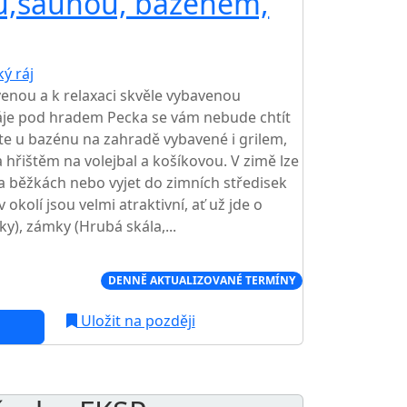
kou,saunou, bazénem,
ý ráj
TOP HODNOCENÍ
enou a k relaxaci skvěle vybavenou
áje pod hradem Pecka se vám nebude chtít
ete u bazénu na zahradě vybavené i grilem,
 hřištěm na volejbal a košíkovou. V zimě lze
na běžkách nebo vyjet do zimních středisek
v okolí jsou velmi atraktivní, ať už jde o
ky), zámky (Hrubá skála,...
Í CENA NA TRHU
DENNĚ AKTUALIZOVANÉ TERMÍNY
Uložit na později