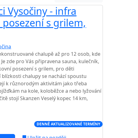
i Vysočiny - infra
, posezení s grilem,
očina
rekonstruované chalupě až pro 12 osob, kde
 Je zde pro Vás připravena sauna, kulečník,
nkovní posezení s grilem, pro děti
 blízkosti chalupy se nachází spoustu
zejí k různorodým aktivitám jako třeba
jížďkám na kole, koloběžce a nebo lyžování
čitě stojí Skanzen Veselý kopec 14 km,
Í CENA NA TRHU
DENNĚ AKTUALIZOVANÉ TERMÍNY
Uložit na později