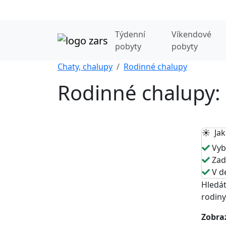
Týdenní
Víkendové
pobyty
pobyty
Chaty, chalupy
Rodinné chalupy
Rodinné chalupy:
☀️ Jak
Vybe
Zade
V de
Hledát
rodiny
Zobraz