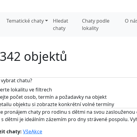
Tematické chaty
Hledat
Chaty podle
O ná
chaty
lokality
 342 objektů
 vybrat chatu?
rte lokalitu ve filtrech
jte počet osob, termín a požadavky na objekt
tailu objektu si zobrazte konkrétní volné termíny
e pronájem chaty pro rodinu s dětmi na svou zaslouženou 
 s dětmi je ideálním zázemím pro dny strávené pospolu. Vyh
it chaty:
Vše
Akce