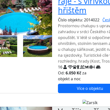
ráje - s vířiv
hřištěm
Číslo objektu: 2014022
Česk
Prostornou chalupu s uprav
zahradou v srdci Českého r
opouštět. V létě si odpočin
ohništěm, stolním tenisem a
u chalupy sáňkovat, jezdit 
na sjezdovky. Turistické cíle 
rozhledny, hrady (Kost, Tros
16
4
Od:
6.050 Kč
za
NEJNIŽŠ
objekt a noc
Více o objektu