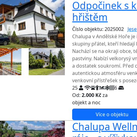
Odpočinek s 
hřištěm
Číslo objektu: 2025002
Jese
Chalupa v Andělské Hoře je 
skupiny přátel, kteří hledaj
Nachází se na okraji obce, 
pastviny. Nabízí velkorysý v
a dostatek soukromí. Před c
autentickou atmosféru venko
venkovní přístřešek s pose
25
6
Od:
2.000 Kč
za
NEJNIŽŠ
objekt a noc
Více o objektu
Chalupa Welln