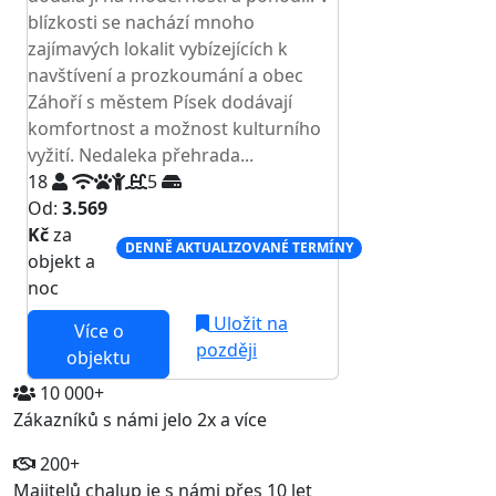
blízkosti se nachází mnoho
zajímavých lokalit vybízejících k
navštívení a prozkoumání a obec
Záhoří s městem Písek dodávají
komfortnost a možnost kulturního
vyžití. Nedaleka přehrada...
18
5
Od:
3.569
Kč
za
DENNĚ AKTUALIZOVANÉ TERMÍNY
objekt a
noc
Uložit na
Více o
později
objektu
10 000+
Zákazníků s námi jelo 2x a více
200+
Majitelů chalup je s námi přes 10 let