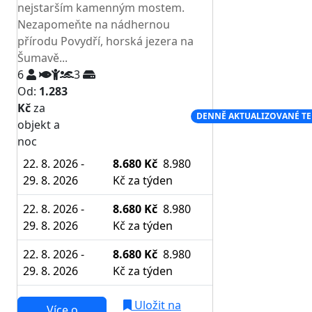
nejstarším kamenným mostem.
Nezapomeňte na nádhernou
přírodu Povydří, horská jezera na
Šumavě...
6
3
Od:
1.283
Kč
za
NEJNIŽŠÍ CENA NA TRHU
DENNĚ AKTUALIZOVANÉ T
objekt a
noc
22. 8. 2026 -
8.680 Kč
8.980
29. 8. 2026
Kč
za týden
22. 8. 2026 -
8.680 Kč
8.980
29. 8. 2026
Kč
za týden
22. 8. 2026 -
8.680 Kč
8.980
29. 8. 2026
Kč
za týden
Uložit na
Více o