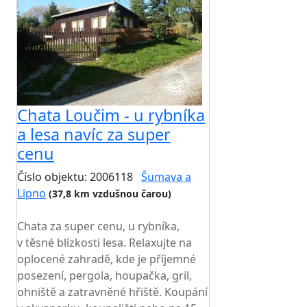
Chata Loučim - u rybníka
a lesa navíc za super
cenu
Číslo objektu: 2006118
Šumava a
Lipno
(37,8 km vzdušnou čarou)
TOP HODNOCENÍ
Chata za super cenu, u rybníka,
v těsné blízkosti lesa. Relaxujte na
oplocené zahradě, kde je příjemné
posezení, pergola, houpačka, gril,
ohniště a zatravněné hřiště. Koupání