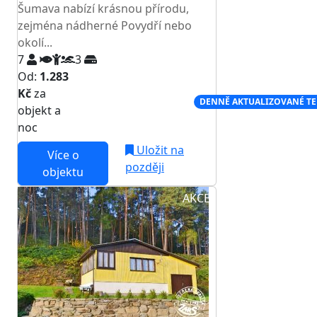
Šumava nabízí krásnou přírodu,
zejména nádherné Povydří nebo
okolí...
7
3
Od:
1.283
Kč
za
NEJNIŽŠÍ CENA NA TRHU
DENNĚ AKTUALIZOVANÉ T
objekt a
noc
Uložit na
Více o
později
objektu
AKCE