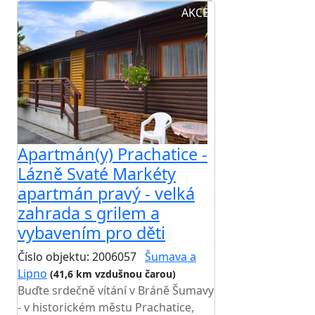
AKCE
Apartmán(y) Prachatice -
Lázně Svaté Markéty
apartmán pravý - velká
zahrada s grilem a
vybavením pro děti
Číslo objektu: 2006057
Šumava a
Lipno
(41,6 km vzdušnou čarou)
Buďte srdečně vítání v Bráně Šumavy
- v historickém městu Prachatice,