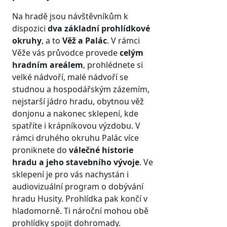
Na hradě jsou návštěvníkům k
dispozici
dva základní prohlídkové
okruhy
, a to
Věž a Palác
. V rámci
Věže vás průvodce provede
celým
hradním areálem
, prohlédnete si
velké nádvoří, malé nádvoří se
studnou a hospodářským zázemím,
nejstarší jádro hradu, obytnou věž
donjonu a nakonec sklepení, kde
spatříte i krápníkovou výzdobu. V
rámci druhého okruhu Palác více
proniknete do
válečné historie
hradu a jeho stavebního vývoje
. Ve
sklepení je pro vás nachystán i
audiovizuální program o dobývání
hradu Husity. Prohlídka pak končí v
hladomorně. Ti nároční mohou obě
prohlídky spojit dohromady.