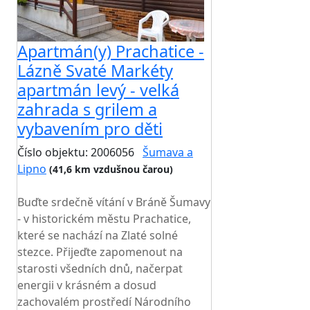
Apartmán(y) Prachatice -
Lázně Svaté Markéty
apartmán levý - velká
zahrada s grilem a
vybavením pro děti
Číslo objektu: 2006056
Šumava a
Lipno
(41,6 km vzdušnou čarou)
TOP HODNOCENÍ
Buďte srdečně vítání v Bráně Šumavy
- v historickém městu Prachatice,
které se nachází na Zlaté solné
stezce. Přijeďte zapomenout na
starosti všedních dnů, načerpat
energii v krásném a dosud
zachovalém prostředí Národního