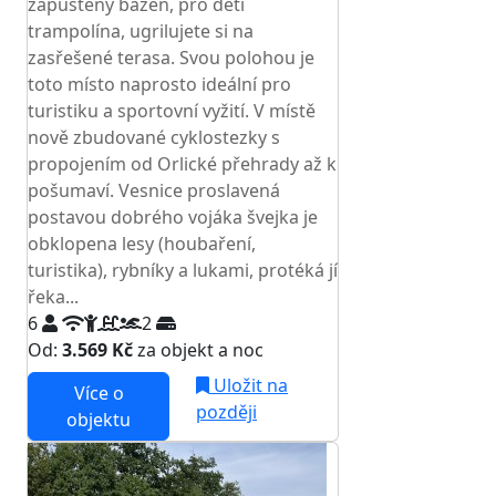
zapuštěný bazén, pro děti
trampolína, ugrilujete si na
zasřešené terasa. Svou polohou je
toto místo naprosto ideální pro
turistiku a sportovní vyžití. V místě
nově zbudované cyklostezky s
propojením od Orlické přehrady až k
pošumaví. Vesnice proslavená
postavou dobrého vojáka švejka je
obklopena lesy (houbaření,
turistika), rybníky a lukami, protéká jí
řeka...
6
2
Od:
3.569 Kč
za objekt a noc
Uložit na
Více o
později
objektu