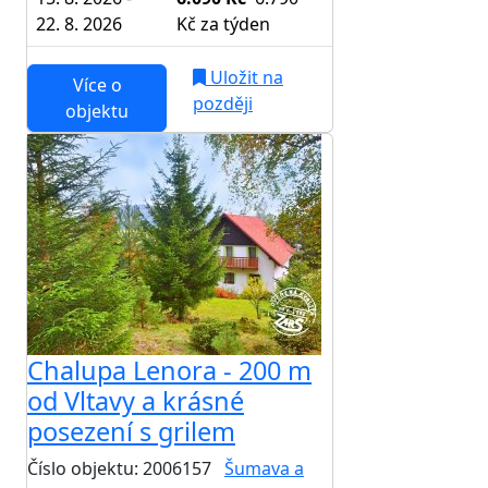
22. 8. 2026
Kč
za týden
Uložit na
Více o
později
objektu
Chalupa Lenora - 200 m
od Vltavy a krásné
posezení s grilem
Číslo objektu: 2006157
Šumava a