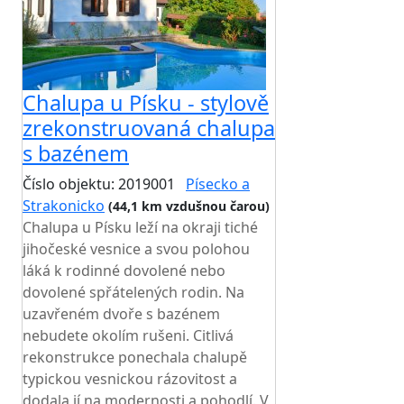
Chalupa u Písku - stylově
zrekonstruovaná chalupa
s bazénem
Číslo objektu: 2019001
Písecko a
Strakonicko
(44,1 km vzdušnou čarou)
Chalupa u Písku leží na okraji tiché
jihočeské vesnice a svou polohou
láká k rodinné dovolené nebo
dovolené spřátelených rodin. Na
uzavřeném dvoře s bazénem
nebudete okolím rušeni. Citlivá
rekonstrukce ponechala chalupě
typickou vesnickou rázovitost a
dodala jí na modernosti a pohodlí. V