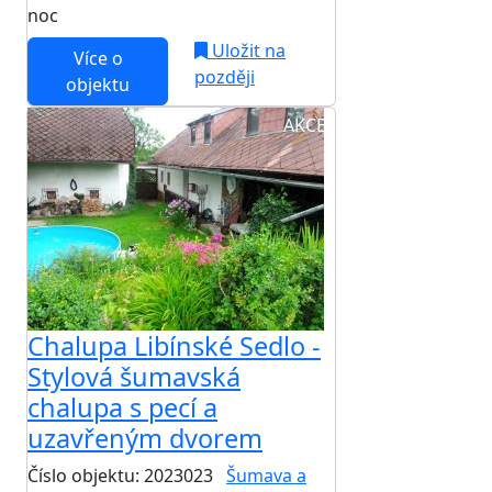
noc
Uložit na
Více o
později
objektu
AKCE
Chalupa Libínské Sedlo -
Stylová šumavská
chalupa s pecí a
uzavřeným dvorem
Číslo objektu: 2023023
Šumava a