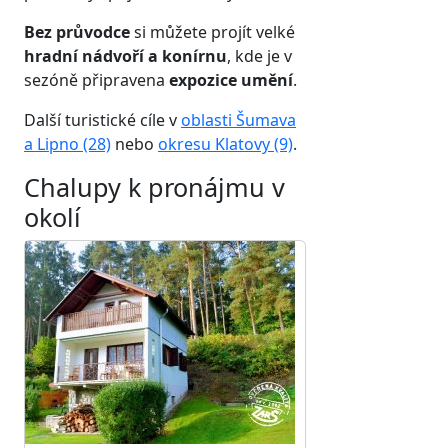
Bez průvodce
si můžete projít velké
hradní nádvoří a konírnu
, kde je v
sezóně připravena
expozice umění
.
Další turistické cíle v
oblasti Šumava
a Lipno (28)
nebo
okresu Klatovy (9)
.
Chalupy k pronájmu v
okolí