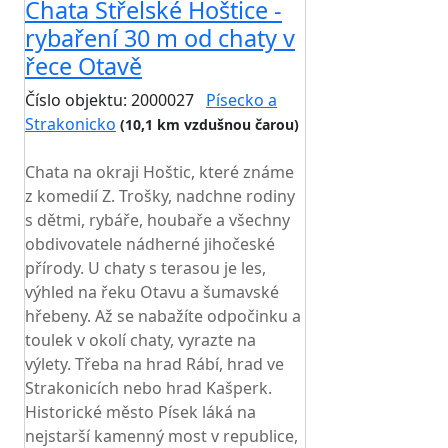
Chata Střelské Hoštice -
rybaření 30 m od chaty v
řece Otavě
Číslo objektu: 2000027
Písecko a
Strakonicko
(10,1 km vzdušnou čarou)
TOP HODNOCENÍ
Chata na okraji Hoštic, které známe
z komedií Z. Trošky, nadchne rodiny
s dětmi, rybáře, houbaře a všechny
obdivovatele nádherné jihočeské
přírody. U chaty s terasou je les,
výhled na řeku Otavu a šumavské
hřebeny. Až se nabažíte odpočinku a
toulek v okolí chaty, vyrazte na
výlety. Třeba na hrad Rábí, hrad ve
Strakonicích nebo hrad Kašperk.
Historické město Písek láká na
nejstarší kamenný most v republice,