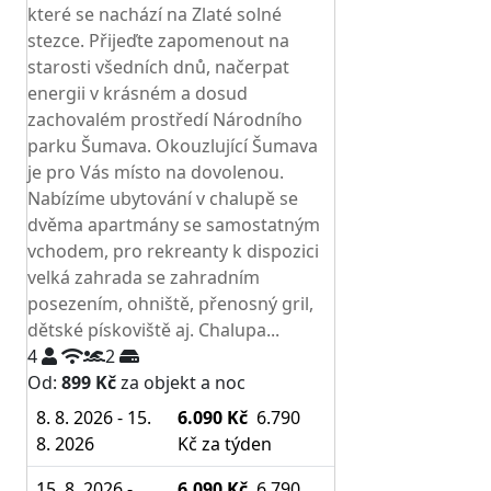
které se nachází na Zlaté solné
stezce. Přijeďte zapomenout na
starosti všedních dnů, načerpat
energii v krásném a dosud
zachovalém prostředí Národního
parku Šumava. Okouzlující Šumava
je pro Vás místo na dovolenou.
Nabízíme ubytování v chalupě se
dvěma apartmány se samostatným
vchodem, pro rekreanty k dispozici
velká zahrada se zahradním
posezením, ohniště, přenosný gril,
dětské pískoviště aj. Chalupa...
4
2
Od:
899 Kč
za objekt a noc
8. 8. 2026 - 15.
6.090 Kč
6.790
8. 2026
Kč
za týden
15. 8. 2026 -
6.090 Kč
6.790