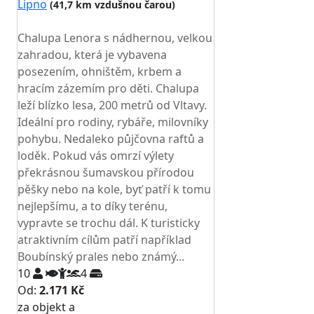
Lipno
(41,7 km vzdušnou čarou)
TOP HODNOCENÍ
Chalupa Lenora s nádhernou, velkou
zahradou, která je vybavena
posezením, ohništěm, krbem a
hracím zázemím pro děti. Chalupa
leží blízko lesa, 200 metrů od Vltavy.
Ideální pro rodiny, rybáře, milovníky
pohybu. Nedaleko půjčovna raftů a
loděk. Pokud vás omrzí výlety
překrásnou šumavskou přírodou
pěšky nebo na kole, byť patří k tomu
nejlepšímu, a to díky terénu,
vypravte se trochu dál. K turisticky
atraktivním cílům patří například
Boubínský prales nebo známý...
10
4
Od:
2.171 Kč
za objekt a
NEJNIŽŠÍ CENA NA TRHU