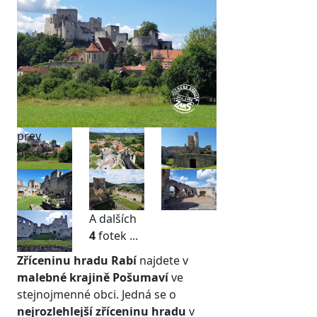
prev
next
A dalších
4
fotek ...
Zříceninu hradu Rabí
najdete v
malebné krajině Pošumaví
ve
stejnojmenné obci. Jedná se o
nejrozlehlejší zříceninu hradu
v