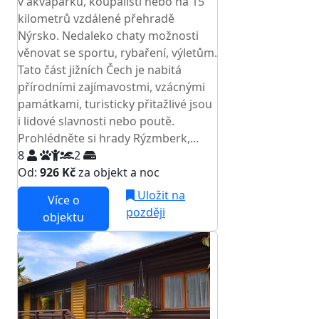
v akvaparku, koupališti nebo na 15
kilometrů vzdálené přehradě
Nýrsko. Nedaleko chaty možnosti
věnovat se sportu, rybaření, výletům.
Tato část jižních Čech je nabitá
přírodními zajímavostmi, vzácnými
památkami, turisticky přitažlivé jsou
i lidové slavnosti nebo poutě.
Prohlédněte si hrady Rýzmberk,...
8
2
Od:
926 Kč
za objekt a noc
Uložit na
Více o
později
objektu