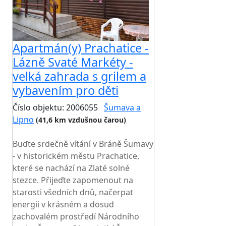
Apartmán(y) Prachatice -
Lázně Svaté Markéty -
velká zahrada s grilem a
vybavením pro děti
Číslo objektu: 2006055
Šumava a
Lipno
(41,6 km vzdušnou čarou)
TOP HODNOCENÍ
Buďte srdečně vítání v Bráně Šumavy
- v historickém městu Prachatice,
které se nachází na Zlaté solné
stezce. Přijeďte zapomenout na
starosti všedních dnů, načerpat
energii v krásném a dosud
zachovalém prostředí Národního