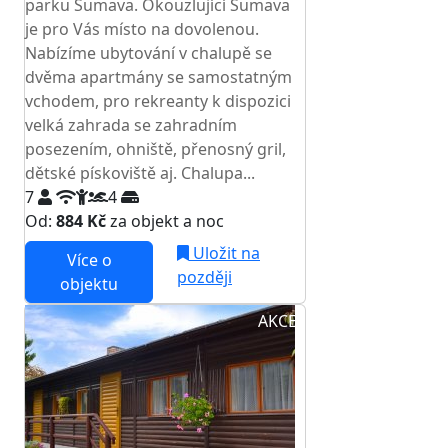
parku Šumava. Okouzlující Šumava
je pro Vás místo na dovolenou.
Nabízíme ubytování v chalupě se
dvěma apartmány se samostatným
vchodem, pro rekreanty k dispozici
velká zahrada se zahradním
posezením, ohniště, přenosný gril,
dětské pískoviště aj. Chalupa...
7
4
Od:
884 Kč
za objekt a noc
Uložit na
Více o
později
objektu
AKCE