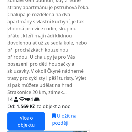
šumavském podhůří, kdy z jedné
strany apartmánu je pstruhová řeka.
Chalupa je rozdělena na dva
apartmány s vlastní kuchyní, je tak
vhodná pro více rodin, skupinu
přátel, kteří mají rádi klidnou
dovolenou ať už ze sedla kole, nebo
při procházkách kouzelnou
přírodou. U chalupy je pro Vás
posezení, pro děti houpačky a
skluzavky. V okolí Čkyně nádherné
trasy pro cyklisty i pěší turisty. Výlet
si pak můžete udělat na hrad
Strakonice 20 km, zámek...
14
4
Od:
1.569 Kč
za objekt a noc
Uložit na
Více o
později
objektu