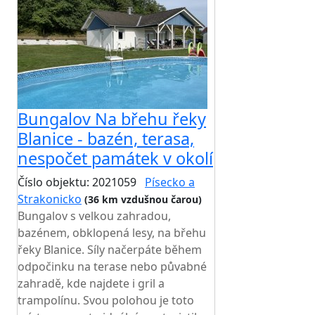
Bungalov Na břehu řeky
Blanice - bazén, terasa,
nespočet památek v okolí
Číslo objektu: 2021059
Písecko a
Strakonicko
(36 km vzdušnou čarou)
Bungalov s velkou zahradou,
bazénem, obklopená lesy, na břehu
řeky Blanice. Síly načerpáte během
odpočinku na terase nebo půvabné
zahradě, kde najdete i gril a
trampolínu. Svou polohou je toto