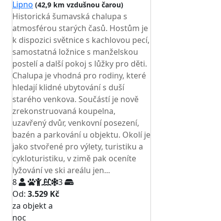
Lipno
(42,9 km vzdušnou čarou)
Historická šumavská chalupa s
atmosférou starých časů. Hostům je
k dispozici světnice s kachlovou pecí,
samostatná ložnice s manželskou
postelí a další pokoj s lůžky pro děti.
Chalupa je vhodná pro rodiny, které
hledají klidné ubytování s duší
starého venkova. Součástí je nově
zrekonstruovaná koupelna,
uzavřený dvůr, venkovní posezení,
bazén a parkování u objektu. Okolí je
jako stvořené pro výlety, turistiku a
cykloturistiku, v zimě pak oceníte
lyžování ve ski areálu jen...
8
3
Od:
3.529 Kč
za objekt a
NEJNIŽŠÍ CENA NA TRHU
noc