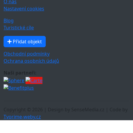
O nás
Nastavení cookies
Blog
Turistické cíle
Přidat objekt
Obchodní podmínky
Ochrana osobních údajů
Naši partneři:
Copyright © 2026 | Design by SenseMedia.cz | Code by
Tvorime-weby.cz