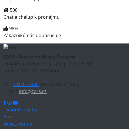
500+
Chat a chalup k pronájmu
98%
Zákazníků nás doporučuje
ZARS - Dovolená Hezky Česky ®
Dovolená hezky česky s.r.o. | IČ 07797788
Jičínská 543, 742 58 Příbor
Tel.:
731 112 476
(Po-Pá: 9:00- 17:00)
E-mail:
info@zars.cz
Úvodní stránka
Akce
Slevy, výhody