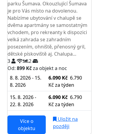
parku Šumava. Okouzlující Šumava
je pro Vás místo na dovolenou.
Nabízíme ubytování v chalupě se
dvěma apartmány se samostatným
vchodem, pro rekreanty k dispozici
velká zahrada se zahradním
posezením, ohniště, přenosný gril,
dětské pískoviště aj. Chalupa...
3
2
Od:
899 Kč
za objekt a noc
8. 8. 2026 - 15.
6.090 Kč
6.790
8. 2026
Kč
za týden
15. 8. 2026 -
6.090 Kč
6.790
22. 8. 2026
Kč
za týden
Uložit na
Více o
později
objektu