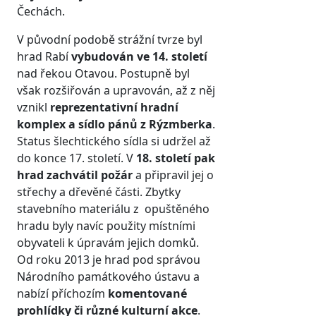
Čechách.
V původní podobě strážní tvrze byl
hrad Rabí
vybudován ve 14. století
nad řekou Otavou. Postupně byl
však rozšiřován a upravován, až z něj
vznikl
reprezentativní hradní
komplex a sídlo pánů z Rýzmberka
.
Status šlechtického sídla si udržel až
do konce 17. století. V
18. století pak
hrad zachvátil požár
a připravil jej o
střechy a dřevěné části. Zbytky
stavebního materiálu z opuštěného
hradu byly navíc použity místními
obyvateli k úpravám jejich domků.
Od roku 2013 je hrad pod správou
Národního památkového ústavu a
nabízí příchozím
komentované
prohlídky či různé kulturní akce
.