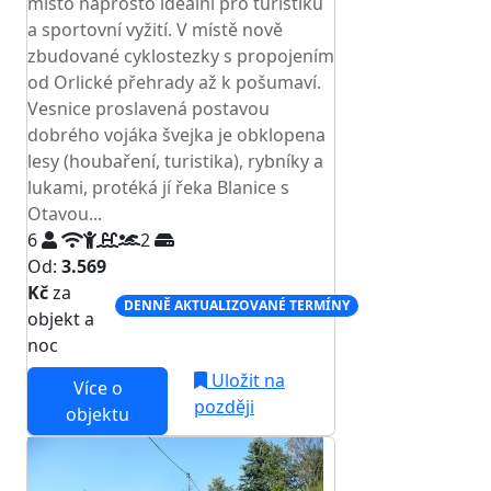
místo naprosto ideální pro turistiku
a sportovní vyžití. V místě nově
zbudované cyklostezky s propojením
od Orlické přehrady až k pošumaví.
Vesnice proslavená postavou
dobrého vojáka švejka je obklopena
lesy (houbaření, turistika), rybníky a
lukami, protéká jí řeka Blanice s
Otavou...
6
2
Od:
3.569
Kč
za
DENNĚ AKTUALIZOVANÉ TERMÍNY
objekt a
noc
Uložit na
Více o
později
objektu