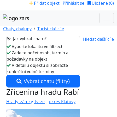
Přidat objekt
Přihlásit se
Uložené (
0
)
Chaty, chalupy
Turistické cíle
☀️ Jak vybrat chatu?
Hledat další cíle
Vyberte lokalitu ve filtrech
Zadejte počet osob, termín a
požadavky na objekt
V detailu objektu si zobrazte
konkrétní volné termíny
Vybrat chatu (filtry)
Zřícenina hradu Rabí
Hrady, zámky, tvrze
,
okres Klatovy