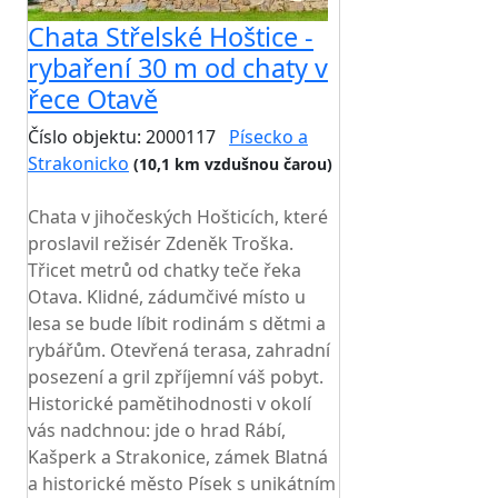
Chata Střelské Hoštice -
rybaření 30 m od chaty v
řece Otavě
Číslo objektu: 2000117
Písecko a
Strakonicko
(10,1 km vzdušnou čarou)
TOP HODNOCENÍ
Chata v jihočeských Hošticích, které
proslavil režisér Zdeněk Troška.
Třicet metrů od chatky teče řeka
Otava. Klidné, zádumčivé místo u
lesa se bude líbit rodinám s dětmi a
rybářům. Otevřená terasa, zahradní
posezení a gril zpříjemní váš pobyt.
Historické pamětihodnosti v okolí
vás nadchnou: jde o hrad Rábí,
Kašperk a Strakonice, zámek Blatná
a historické město Písek s unikátním