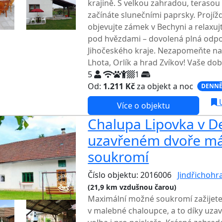
krajině. S velkou zahradou, terasou
začínáte slunečními paprsky. Projíž
objevujte zámek v Bechyni a relaxujt
pod hvězdami – dovolená plná odpo
Jihočeského kraje. Nezapomeňte na
Lhota, Orlík a hrad Zvíkov! Vaše dob
5
1
Od:
1.211 Kč
za objekt a noc
DENNĚ
U
Více o objektu
Chalupa Lipovka v De
uzavřeném dvoře má
soukromí
Číslo objektu: 2016006
Jindřichohr
(21,9 km vzdušnou čarou)
TOP HODN
Maximální možné soukromí zažijet
v malebné chaloupce, a to díky uza