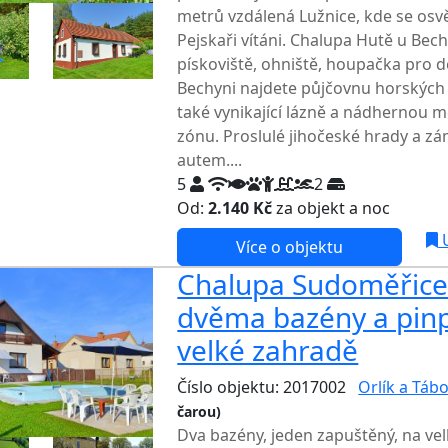
metrů vzdálená Lužnice, kde se osvěž
Pejskaři vítáni. Chalupa Hutě u Bech
pískoviště, ohniště, houpačka pro d
Bechyni najdete půjčovnu horských k
také vynikající lázně a nádhernou
zónu. Proslulé jihočeské hrady a 
autem....
5
2
Od:
2.140 Kč
za objekt a noc
U
Více o objektu
Chalupa Sudoměřice 
dvěma bazény a pi
velké zahradě
Číslo objektu: 2017002
Orlík a Táb
čarou)
TOP HODNOCENÍ
Dva bazény, jeden zapuštěný, na ve