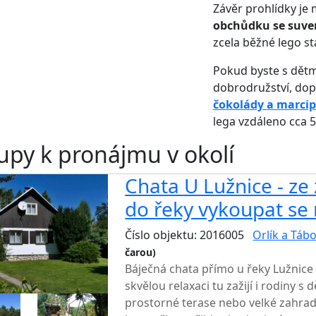
Závěr prohlídky je
obchůdku se suve
zcela běžné lego st
Pokud byste s dětmi
dobrodružství, do
čokolády a marci
lega vzdáleno cca 5
upy k pronájmu v okolí
Chata U Lužnice - ze
do řeky vykoupat se 
Číslo objektu: 2016005
Orlík a Táb
čarou)
TOP HODNOCENÍ
Báječná chata přímo u řeky Lužnice 
skvělou relaxaci tu zažijí i rodiny s
prostorné terase nebo velké zahrad