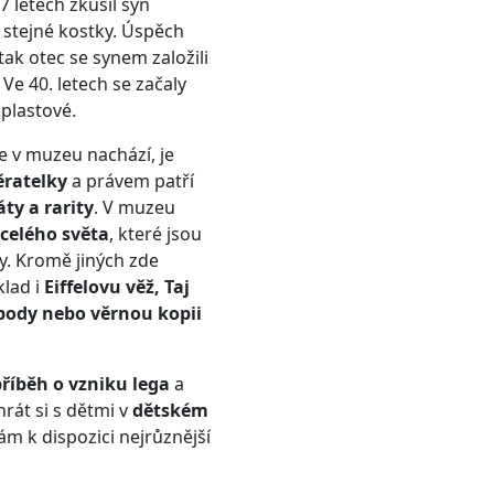
7 letech zkusil syn
 stejné kostky. Úspěch
 tak otec se synem založili
 Ve 40. letech se začaly
 plastové.
se v muzeu nachází, je
ěratelky
a právem patří
ty a rarity
. V muzeu
celého světa
, které jsou
y. Kromě jiných zde
klad i
Eiffelovu věž, Taj
body nebo věrnou kopii
říběh o vzniku lega
a
rát si s dětmi v
dětském
vám k dispozici nejrůznější