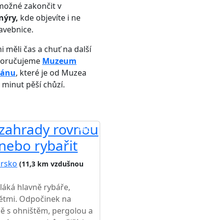
 možné zakončit v
nýry,
kde objevíte i ne
avebnice.
 měli čas a chuť na další
poručujeme
Muzeum
pánu
, které je od Muzea
 minut pěší chůzí.
 zahrady rovnou
AKCE
nebo rybařit
orsko
(11,3 km vzdušnou
láká hlavně rybáře,
 dětmi. Odpočinek na
ě s ohništěm, pergolou a