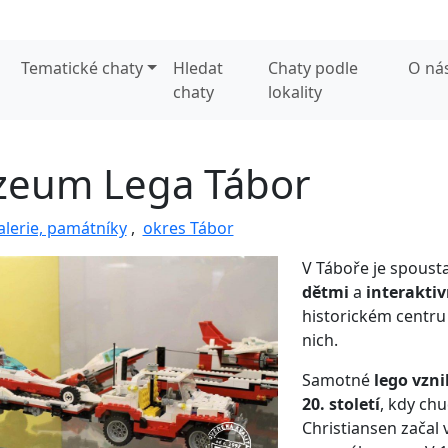
Tematické chaty
Hledat
Chaty podle
O ná
chaty
lokality
eum Lega Tábor
lerie, památníky
,
okres Tábor
V Táboře je spousta
dětmi
a
interakti
historickém centru 
nich.
Samotné
lego vzni
20. století
, kdy chu
Christiansen začal 