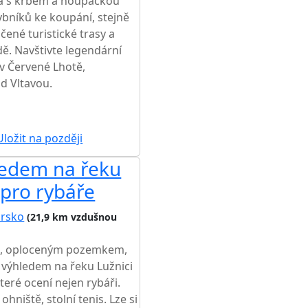
da s krbem a houpačkou
rybníků ke koupání, stejně
ené turistické trasy a
dě. Navštivte legendární
v Červené Lhotě,
d Vltavou.
ŽŠÍ CENA NA TRHU
ložit na později
hledem na řeku
 pro rybáře
orsko
(21,9 km vzdušnou
m, oploceným pozemkem,
výhledem na řeku Lužnici
které ocení nejen rybáři.
ohniště, stolní tenis. Lze si