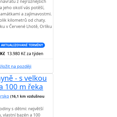
návratu z nejrůznějších
 jeho okolí vás potěší,
 památkami a zajímavostmi.
olik kilometrů od chaty.
ku v Červené Lhotě, Orlíku
 AKTUALIZOVANÉ TERMÍNY
 Kč
13.980 Kč
za týden
ložit na později
yně - s velkou
a 100 m řeka
orsko
(16,1 km vzdušnou
odiny s dětmi: největší
, vlastní bazén a 100