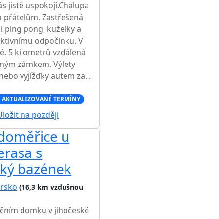
 jistě uspokojí.Chalupa
 přátelům. Zastřešená
ni ping pong, kuželky a
 aktivnímu odpočinku. V
lé. 5 kilometrů vzdálená
ásným zámkem. Výlety
nebo vyjížďky autem za...
 AKTUALIZOVANÉ TERMÍNY
ložit na později
doměřice u
erasa s
ský bazének
orsko
(16,3 km vzdušnou
ačním domku v jihočeské