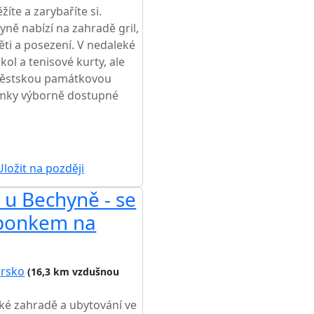
íte a zarybaříte si.
yně nabízí na zahradě gril,
ěti a posezení. V nedaleké
ol a tenisové kurty, ale
 městskou památkovou
zámky výborně dostupné
ložit na později
u Bechyně - se
nponkem na
orsko
(16,3 km vzdušnou
lké zahradě a ubytování ve