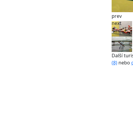
prev
next
Další turi
(8)
nebo