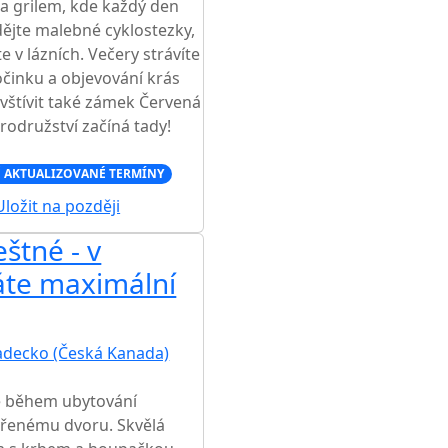
 a grilem, kde každý den
dějte malebné cyklostezky,
e v lázních. Večery strávíte
činku a objevování krás
vštívit také zámek Červená
rodružství začíná tady!
 AKTUALIZOVANÉ TERMÍNY
ložit na později
štné - v
te maximální
adecko (Česká Kanada)
OCENÍ
e během ubytování
vřenému dvoru. Skvělá