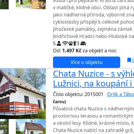
volba i pro pejskaře. Krásná zahra
v maličké, klidné obci. Oblast plná 
jako nádherná příroda, výborně znač
cyklostezky přispějí k celkové poho
jihočeské památky, zejména zámek 
Jindřichově Hradci nebo Hluboké na
5
3
Od:
1.497 Kč
za objekt a noc
NEJNI
U
Více o objektu
Chata Nuzice - s vý
Lužnici, na koupání i
Číslo objektu: 2015001
Orlík a Táb
čarou)
TOP HODNOCENÍ
Půvabná chata Nuzice s nádherný
prostornou terasou a romantickým 
a okolní lesy. Klidné, krásné místo, 
Chata Nuzice nabízí na zahradě gril, 