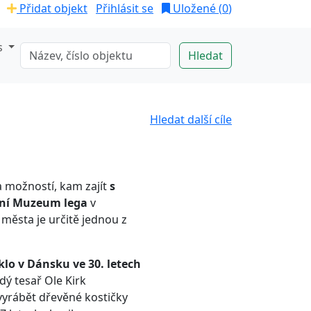
Přidat objekt
Přihlásit se
Uložené (
0
)
s
Hledat další cíle
 možností, kam zajít
s
vní Muzeum lega
v
města je určitě jednou z
klo v Dánsku ve 30. letech
dý tesař Ole Kirk
vyrábět dřevěné kostičky