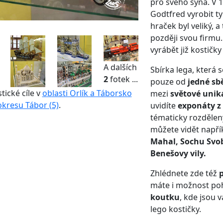
pro svého syna. V 1
Godtfred vyrobit ty
hraček byl veliký, a
později svou firmu.
vyrábět již kostičky
A dalších
Sbírka lega, která 
2
fotek ...
pouze od
jedné sb
stické cíle v
oblasti Orlík a Táborsko
mezi
světové uniká
okresu Tábor (5)
.
uvidíte
exponáty z 
tématicky rozdělen
můžete vidět napří
Mahal, Sochu Svo
Benešovy vily.
Zhlédnete zde též
p
máte i možnost poh
koutku
, kde jsou 
lego kostičky.