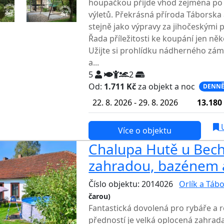
houpačkou přijde vhod zejména po 
výletů. Překrásná příroda Táborska a
stejně jako výpravy za jihočeskými
Řada příležitosti ke koupání jen něk
Užijte si prohlídku nádherného zám
a...
5
2
Od:
1.711 Kč
za objekt a noc
DENNĚ
22. 8. 2026 - 29. 8. 2026
13.180
U
Více o objektu
Chalupa Hutě u Bech
zahradou, bazénem 
Číslo objektu: 2014026
Orlík a Táb
čarou)
TOP HODNOCENÍ
Fantastická dovolená pro rybáře a r
předností je velká oplocená zahrada