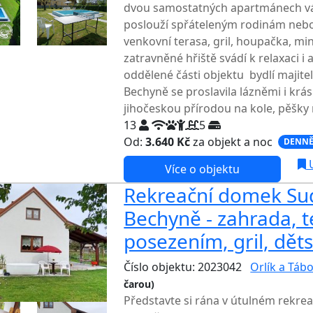
dvou samostatných apartmánech vás
poslouží spřáteleným rodinám nebo
venkovní terasa, gril, houpačka, mi
zatravněné hřiště svádí k relaxaci i
oddělené části objektu bydlí majite
Bechyně se proslavila lázněmi i kr
jihočeskou přírodou na kole, pěšky 
13
5
Od:
3.640 Kč
za objekt a noc
DENNĚ
U
Více o objektu
Rekreační domek Su
Bechyně - zahrada, t
posezením, gril, dět
Číslo objektu: 2023042
Orlík a Táb
čarou)
Představte si rána v útulném rekre