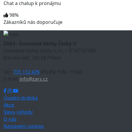
Chat a chalup k pronájmu
98%
Zákazníků nás doporučuje
ZARS - Dovolená Hezky Česky ®
Dovolená hezky česky s.r.o. | IČ 07797788
Jičínská 543, 742 58 Příbor
Tel.:
731 112 476
(Po-Pá: 9:00- 17:00)
E-mail:
info@zars.cz
Úvodní stránka
Akce
Slevy, výhody
O nás
Nastavení cookies