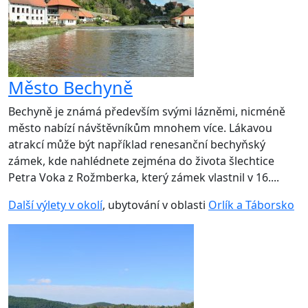
Město Bechyně
Bechyně je známá především svými lázněmi, nicméně
město nabízí návštěvníkům mnohem více. Lákavou
atrakcí může být například renesanční bechyňský
zámek, kde nahlédnete zejména do života šlechtice
Petra Voka z Rožmberka, který zámek vlastnil v 16....
Další výlety v okolí
, ubytování v oblasti
Orlík a Táborsko