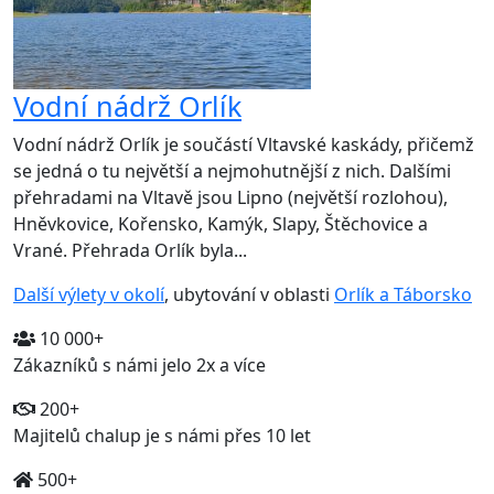
Vodní nádrž Orlík
Vodní nádrž Orlík je součástí Vltavské kaskády, přičemž
se jedná o tu největší a nejmohutnější z nich. Dalšími
přehradami na Vltavě jsou Lipno (největší rozlohou),
Hněvkovice, Kořensko, Kamýk, Slapy, Štěchovice a
Vrané. Přehrada Orlík byla...
Další výlety v okolí
, ubytování v oblasti
Orlík a Táborsko
10 000+
Zákazníků s námi jelo 2x a více
200+
Majitelů chalup je s námi přes 10 let
500+