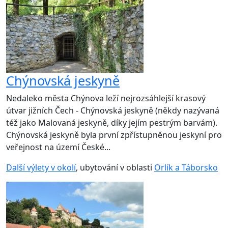
Chýnovská jeskyně
Nedaleko města Chýnova leží nejrozsáhlejší krasový
útvar jižních Čech - Chýnovská jeskyně (někdy nazývaná
též jako Malovaná jeskyně, díky jejím pestrým barvám).
Chýnovská jeskyně byla první zpřístupněnou jeskyní pro
veřejnost na území České...
Další výlety v okolí
, ubytování v oblasti
Orlík a Táborsko