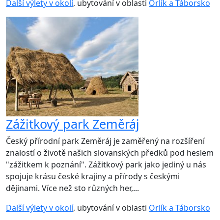
Další výlety v okolí
, ubytování v oblasti
Orlík a Táborsko
Zážitkový park Zeměráj
Český přírodní park Zeměráj je zaměřený na rozšíření
znalostí o životě našich slovanských předků pod heslem
"zážitkem k poznání". Zážitkový park jako jediný u nás
spojuje krásu české krajiny a přírody s českými
dějinami. Více než sto různých her,...
Další výlety v okolí
, ubytování v oblasti
Orlík a Táborsko