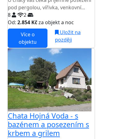
U chaty vás čeká příjemné posezení
pod pergolou, vířivka, venkovní...
8
2
Od:
2.854 Kč
za objekt a noc
Uložit na
Více o
později
objektu
Chata Hojná Voda - s
bazénem a posezením s
krbem a grilem