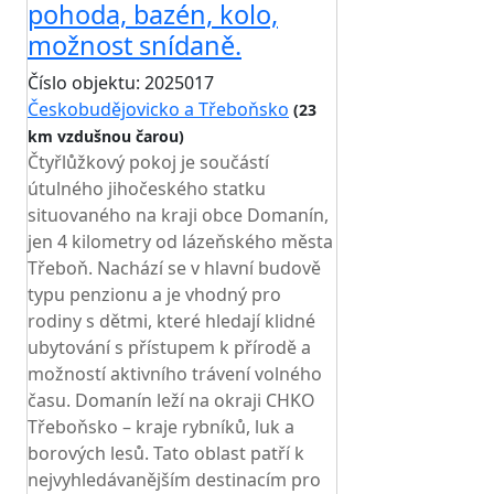
pohoda, bazén, kolo,
možnost snídaně.
Číslo objektu: 2025017
Českobudějovicko a Třeboňsko
(23
km vzdušnou čarou)
Čtyřlůžkový pokoj je součástí
útulného jihočeského statku
situovaného na kraji obce Domanín,
jen 4 kilometry od lázeňského města
Třeboň. Nachází se v hlavní budově
typu penzionu a je vhodný pro
rodiny s dětmi, které hledají klidné
ubytování s přístupem k přírodě a
možností aktivního trávení volného
času. Domanín leží na okraji CHKO
Třeboňsko – kraje rybníků, luk a
borových lesů. Tato oblast patří k
nejvyhledávanějším destinacím pro