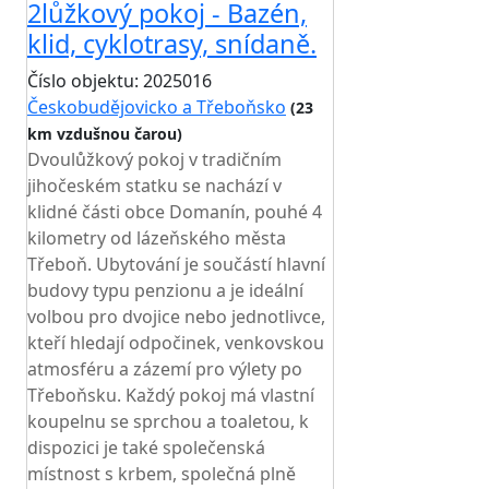
2lůžkový pokoj - Bazén,
klid, cyklotrasy, snídaně.
Číslo objektu: 2025016
Českobudějovicko a Třeboňsko
(23
km vzdušnou čarou)
TOP HODNOCENÍ
Dvoulůžkový pokoj v tradičním
jihočeském statku se nachází v
klidné části obce Domanín, pouhé 4
kilometry od lázeňského města
Třeboň. Ubytování je součástí hlavní
budovy typu penzionu a je ideální
volbou pro dvojice nebo jednotlivce,
kteří hledají odpočinek, venkovskou
atmosféru a zázemí pro výlety po
Třeboňsku. Každý pokoj má vlastní
koupelnu se sprchou a toaletou, k
dispozici je také společenská
místnost s krbem, společná plně