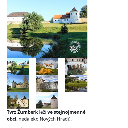
prev
next
Tvrz Žumberk
leží
ve stejnojmenné
obci
, nedaleko Nových Hradů.