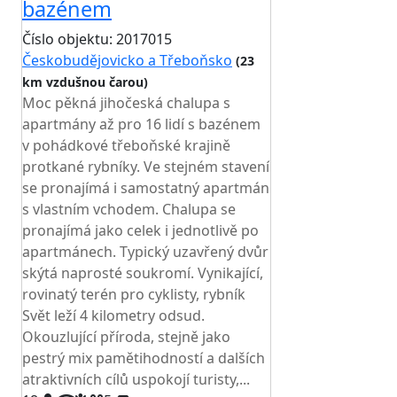
bazénem
Číslo objektu: 2017015
Českobudějovicko a Třeboňsko
(23
km vzdušnou čarou)
Moc pěkná jihočeská chalupa s
apartmány až pro 16 lidí s bazénem
v pohádkové třeboňské krajině
protkané rybníky. Ve stejném stavení
se pronajímá i samostatný apartmán
s vlastním vchodem. Chalupa se
pronajímá jako celek i jednotlivě po
apartmánech. Typický uzavřený dvůr
skýtá naprosté soukromí. Vynikající,
rovinatý terén pro cyklisty, rybník
Svět leží 4 kilometry odsud.
Okouzlující příroda, stejně jako
pestrý mix pamětihodností a dalších
atraktivních cílů uspokojí turisty,...