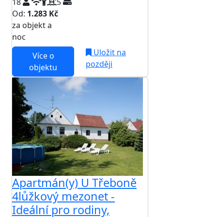
18
5
Od:
1.283 Kč
za objekt a
NEJNIŽŠÍ CENA NA TRHU
noc
Uložit na
Více o
později
objektu
Apartmán(y) U Třeboně
4lůžkový mezonet -
Ideální pro rodiny,