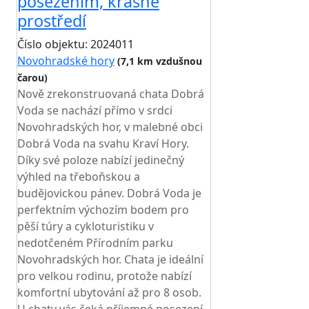
posezením, krásné
prostředí
Číslo objektu: 2024011
Novohradské hory
(7,1 km vzdušnou
čarou)
TOP HODNOCENÍ
Nově zrekonstruovaná chata Dobrá
Voda se nachází přímo v srdci
Novohradských hor, v malebné obci
Dobrá Voda na svahu Kraví Hory.
Díky své poloze nabízí jedinečný
výhled na třeboňskou a
budějovickou pánev. Dobrá Voda je
perfektním výchozím bodem pro
pěší túry a cykloturistiku v
nedotčeném Přírodním parku
Novohradských hor. Chata je ideální
pro velkou rodinu, protože nabízí
komfortní ubytování až pro 8 osob.