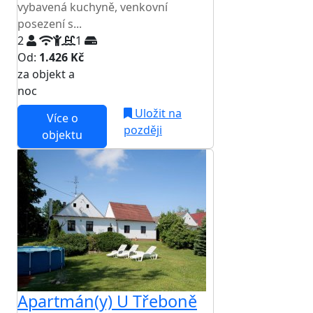
vybavená kuchyně, venkovní
posezení s...
2
1
Od:
1.426 Kč
za objekt a
NEJNIŽŠÍ CENA NA TRHU
noc
Uložit na
Více o
později
objektu
Apartmán(y) U Třeboně