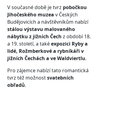
V současné době je tvrz
pobočkou
Jihočeského muzea
v Českých
Budějovicích a návštěvníkům nabízí
stálou výstavu malovaného
nábytku z jižních Čech
z období 18.
a 19. století, a také
expozici Ryby a
lidé, Rožmberkové a rybníkáři v
jižních Čechách a ve Waldviertlu
.
Pro zájemce nabízí tato romantická
tvrz též možnost
svatebních
obřadů
.