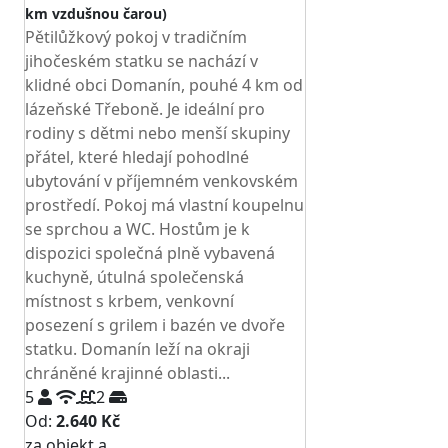
km vzdušnou čarou)
Pětilůžkový pokoj v tradičním
jihočeském statku se nachází v
klidné obci Domanín, pouhé 4 km od
lázeňské Třeboně. Je ideální pro
rodiny s dětmi nebo menší skupiny
přátel, které hledají pohodlné
ubytování v příjemném venkovském
prostředí. Pokoj má vlastní koupelnu
se sprchou a WC. Hostům je k
dispozici společná plně vybavená
kuchyně, útulná společenská
místnost s krbem, venkovní
posezení s grilem i bazén ve dvoře
statku. Domanín leží na okraji
chráněné krajinné oblasti...
5
2
Od:
2.640 Kč
za objekt a
NEJNIŽŠÍ CENA NA TRHU