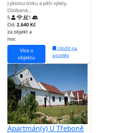
cykloturistiku a pěší výlety.
Oblíbené...
5
1
Od:
2.640 Kč
za objekt a
NEJNIŽŠÍ CENA NA TRHU
noc
Uložit na
Více o
později
objektu
Apartmán(y) U Třeboně