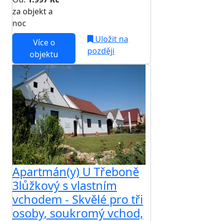
za objekt a
NEJNIŽŠÍ CENA NA TRHU
noc
Uložit na
Více o
později
objektu
Apartmán(y) U Třeboně
3lůžkový s vlastním
vchodem - Skvělé pro tři
osoby, soukromý vchod,