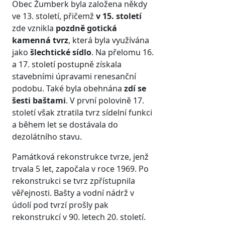
Obec Žumberk byla založena někdy
ve 13. století, přičemž
v 15. století
zde vznikla
pozdně gotická
kamenná
tvrz
, která byla využívána
jako
šlechtické sídlo
. Na přelomu 16.
a 17. století postupně získala
stavebními úpravami renesanční
podobu. Také byla obehnána
zdí se
šesti baštami
. V první polovině 17.
století však ztratila tvrz sídelní funkci
a během let se dostávala do
dezolátního stavu.
Památková rekonstrukce tvrze, jenž
trvala 5 let, započala v roce 1969. Po
rekonstrukci se tvrz zpřístupnila
věřejnosti. Bašty a vodní nádrž v
údolí pod tvrzí prošly pak
rekonstrukcí v 90. letech 20. století.