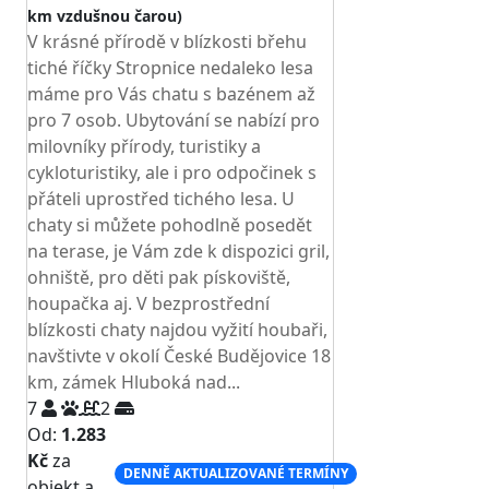
km vzdušnou čarou)
TOP HODNOCENÍ
V krásné přírodě v blízkosti břehu
tiché říčky Stropnice nedaleko lesa
máme pro Vás chatu s bazénem až
pro 7 osob. Ubytování se nabízí pro
milovníky přírody, turistiky a
cykloturistiky, ale i pro odpočinek s
přáteli uprostřed tichého lesa. U
chaty si můžete pohodlně posedět
na terase, je Vám zde k dispozici gril,
ohniště, pro děti pak pískoviště,
houpačka aj. V bezprostřední
blízkosti chaty najdou vyžití houbaři,
navštivte v okolí České Budějovice 18
km, zámek Hluboká nad...
7
2
Od:
1.283
Kč
za
DENNĚ AKTUALIZOVANÉ TERMÍNY
objekt a