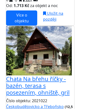
Od:
1.713 Kč
za objekt a noc
Uložit na
Více o
později
objektu
Chata Na břehu říčky -
bazén, terasa s
posezením, ohniště, gril
Číslo objektu: 2021022
Českobudějovicko a Třeboňsko
(12,5