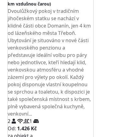
km vzdušnou čarou)
Dvoulůžkový pokoj v tradičním
jihočeském statku se nachází v
klidné části obce Domanín, jen 4 km
od lázeňského města Třeboň.
Ubytování je situováno v nové části
venkovského penzionu a
představuje ideální volbu pro páry
nebo jednotlivce, kteří hledají klid,
venkovskou atmosféru a vhodné
zázemí pro výlety po okolí. Každý
pokoj disponuje vlastní koupelnou
se sprchou a toaletou, k dispozici je
také společenská místnost s krbem,
plně vybavená společná kuchyně,
venkovní...
2
1
Od:
1.426 Kč
za objekt a
NEJNIŽŠÍ CENA NA TRHU