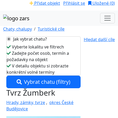
Přidat objekt
Přihlásit se
Uložené (
0
)
Chaty, chalupy
Turistické cíle
☀️ Jak vybrat chatu?
Hledat další cíle
Vyberte lokalitu ve filtrech
Zadejte počet osob, termín a
požadavky na objekt
V detailu objektu si zobrazte
konkrétní volné termíny
Vybrat chatu (filtry)
Tvrz Žumberk
Hrady, zámky, tvrze
,
okres České
Budějovice