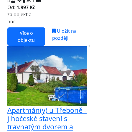
4
1
Od:
1.997 Kč
za objekt a
NEJNIŽŠÍ CENA NA TRHU
noc
Uložit na
Více o
později
objektu
Apartmán(y) u Třeboně -
jihočeské stavení s
travnatým dvorem a