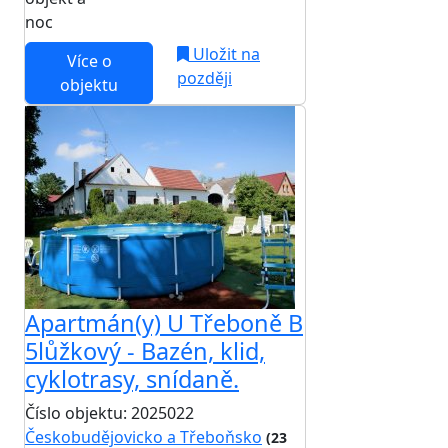
noc
Uložit na
Více o
později
objektu
Apartmán(y) U Třeboně B
5lůžkový - Bazén, klid,
cyklotrasy, snídaně.
Číslo objektu: 2025022
Českobudějovicko a Třeboňsko
(23