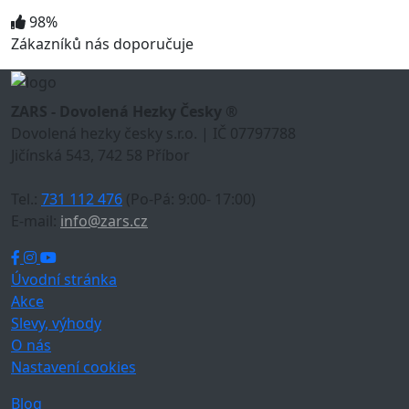
98%
Zákazníků nás doporučuje
ZARS - Dovolená Hezky Česky ®
Dovolená hezky česky s.r.o. | IČ 07797788
Jičínská 543, 742 58 Příbor
Tel.:
731 112 476
(Po-Pá: 9:00- 17:00)
E-mail:
info@zars.cz
Úvodní stránka
Akce
Slevy, výhody
O nás
Nastavení cookies
Blog