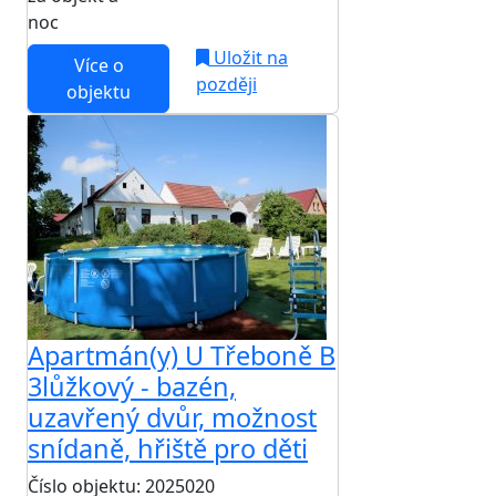
noc
Uložit na
Více o
později
objektu
Apartmán(y) U Třeboně B
3lůžkový - bazén,
uzavřený dvůr, možnost
snídaně, hřiště pro děti
Číslo objektu: 2025020