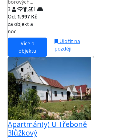
borových...
3
1
Od:
1.997 Kč
za objekt a
NEJNIŽŠÍ CENA NA TRHU
noc
Uložit na
Více o
později
objektu
Apartmán(y) U Třeboně
3lůžkový