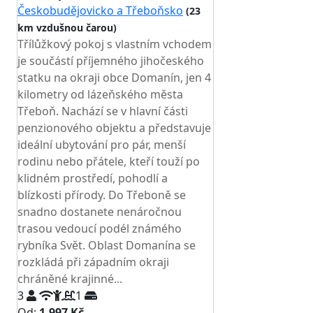
Českobudějovicko a Třeboňsko
(23
km vzdušnou čarou)
Třílůžkový pokoj s vlastním vchodem
je součástí příjemného jihočeského
statku na okraji obce Domanín, jen 4
kilometry od lázeňského města
Třeboň. Nachází se v hlavní části
penzionového objektu a představuje
ideální ubytování pro pár, menší
rodinu nebo přátele, kteří touží po
klidném prostředí, pohodlí a
blízkosti přírody. Do Třeboně se
snadno dostanete nenáročnou
trasou vedoucí podél známého
rybníka Svět. Oblast Domanína se
rozkládá při západním okraji
chráněné krajinné...
3
1
Od:
1.997 Kč