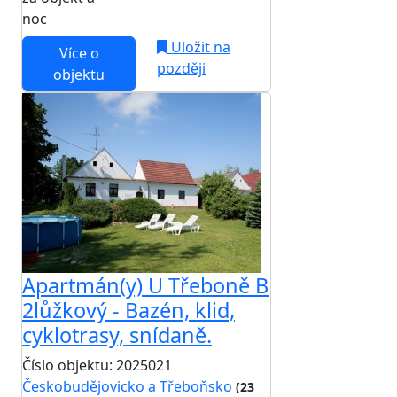
noc
Uložit na
Více o
později
objektu
Apartmán(y) U Třeboně B
2lůžkový - Bazén, klid,
cyklotrasy, snídaně.
Číslo objektu: 2025021
Českobudějovicko a Třeboňsko
(23