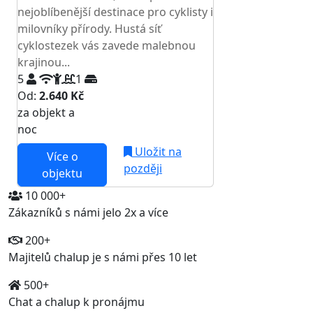
nejoblíbenější destinace pro cyklisty i
milovníky přírody. Hustá síť
cyklostezek vás zavede malebnou
krajinou...
5
1
Od:
2.640 Kč
za objekt a
NEJNIŽŠÍ CENA NA TRHU
noc
Uložit na
Více o
později
objektu
10 000+
Zákazníků s námi jelo 2x a více
200+
Majitelů chalup je s námi přes 10 let
500+
Chat a chalup k pronájmu