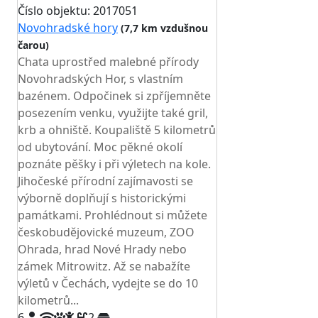
Číslo objektu: 2017051
Novohradské hory
(7,7 km vzdušnou
čarou)
TOP HODNOCENÍ
Chata uprostřed malebné přírody
Novohradských Hor, s vlastním
bazénem. Odpočinek si zpříjemněte
posezením venku, využijte také gril,
krb a ohniště. Koupaliště 5 kilometrů
od ubytování. Moc pěkné okolí
poznáte pěšky i při výletech na kole.
Jihočeské přírodní zajímavosti se
výborně doplňují s historickými
památkami. Prohlédnout si můžete
českobudějovické muzeum, ZOO
Ohrada, hrad Nové Hrady nebo
zámek Mitrowitz. Až se nabažíte
výletů v Čechách, vydejte se do 10
kilometrů...
6
2