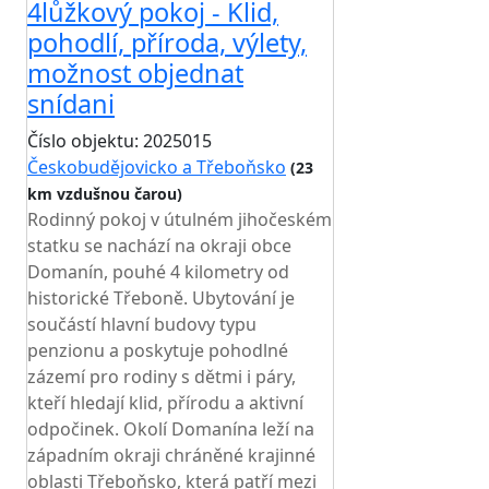
4lůžkový pokoj - Klid,
pohodlí, příroda, výlety,
možnost objednat
snídani
Číslo objektu: 2025015
Českobudějovicko a Třeboňsko
(23
km vzdušnou čarou)
Rodinný pokoj v útulném jihočeském
statku se nachází na okraji obce
Domanín, pouhé 4 kilometry od
historické Třeboně. Ubytování je
součástí hlavní budovy typu
penzionu a poskytuje pohodlné
zázemí pro rodiny s dětmi i páry,
kteří hledají klid, přírodu a aktivní
odpočinek. Okolí Domanína leží na
západním okraji chráněné krajinné
oblasti Třeboňsko, která patří mezi