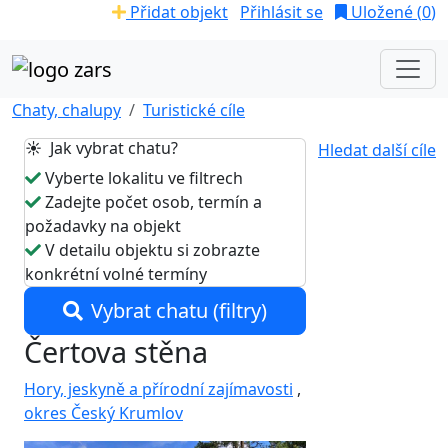
Přidat objekt
Přihlásit se
Uložené (
0
)
Chaty, chalupy
Turistické cíle
☀️ Jak vybrat chatu?
Hledat další cíle
Vyberte lokalitu ve filtrech
Zadejte počet osob, termín a
požadavky na objekt
V detailu objektu si zobrazte
konkrétní volné termíny
Vybrat chatu (filtry)
Čertova stěna
Hory, jeskyně a přírodní zajímavosti
,
okres Český Krumlov