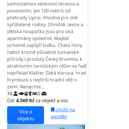
samostatnou venkovní terasou a
posezením, jen 100 metrů od
přehrady Lipno. Vhodné pro dvě
spřátelené rodiny. Ohniště, lavice a
dětská houpačka jsou pro oba
apartmány společné. Majitel
ochotně zapůjčí loďku. Chata Hory
nabízí kromě půvabné šumavské
přírody i proslulý Český Krumlov, k
atraktivním turistickým cílům se řadí
například Klášter Zlatá Koruna, hrad
Frymburk s nejširší hradní věží v
zemi. Nenechte...
16
5
Od:
4.569 Kč
za objekt a noc
Uložit na
Více o
později
objektu