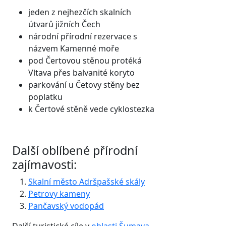
jeden z nejhezčích skalních
útvarů jižních Čech
národní přírodní rezervace s
názvem Kamenné moře
pod Čertovou stěnou protéká
Vltava přes balvanité koryto
parkování u Četovy stěny bez
poplatku
k Čertové stěně vede cyklostezka
Další oblíbené přírodní
zajímavosti:
Skalní město Adršpašské skály
Petrovy kameny
Pančavský vodopád