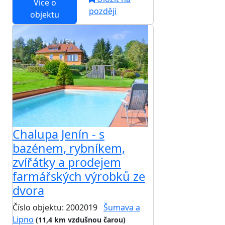
Více o
později
objektu
Chalupa Jenín - s
bazénem, rybníkem,
zvířátky a prodejem
farmářských výrobků ze
dvora
Číslo objektu: 2002019
Šumava a
Lipno
(11,4 km vzdušnou čarou)