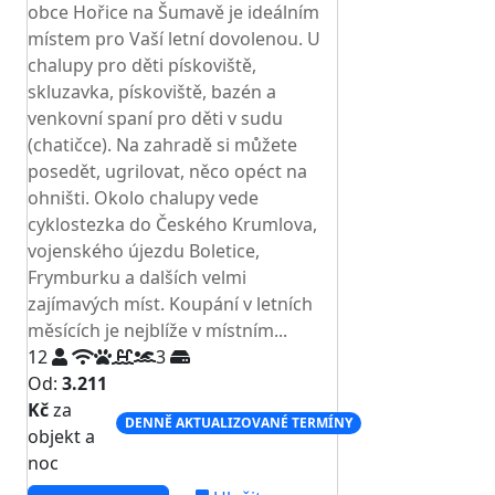
obce Hořice na Šumavě je ideálním
místem pro Vaší letní dovolenou. U
chalupy pro děti pískoviště,
skluzavka, pískoviště, bazén a
venkovní spaní pro děti v sudu
(chatičce). Na zahradě si můžete
posedět, ugrilovat, něco opéct na
ohništi. Okolo chalupy vede
cyklostezka do Českého Krumlova,
vojenského újezdu Boletice,
Frymburku a dalších velmi
zajímavých míst. Koupání v letních
měsících je nejblíže v místním...
12
3
Od:
3.211
Kč
za
DENNĚ AKTUALIZOVANÉ TERMÍNY
objekt a
noc