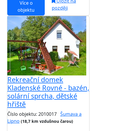
Uložit na
Více o
později
objektu
Rekreační domek
Kladenské Rovné - bazén,
solární sprcha, dětské
hřiště
Číslo objektu: 2010017
Šumava a
Lipno
(18,7 km vzdušnou čarou)
TOP HODNOCENÍ