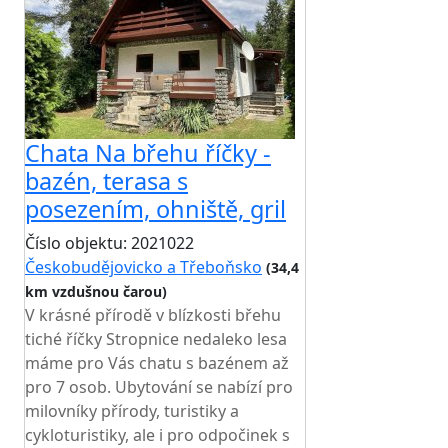
Chata Na břehu říčky -
bazén, terasa s
posezením, ohniště, gril
Číslo objektu: 2021022
Českobudějovicko a Třeboňsko
(34,4
km vzdušnou čarou)
TOP HODNOCENÍ
V krásné přírodě v blízkosti břehu
tiché říčky Stropnice nedaleko lesa
máme pro Vás chatu s bazénem až
pro 7 osob. Ubytování se nabízí pro
milovníky přírody, turistiky a
cykloturistiky, ale i pro odpočinek s