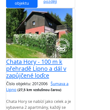
později
objektu
Chata Hory - 100 m k
přehradě Lipno a dál v
zapůjčené loďce
Číslo objektu: 2012006
Šumava a
Lipno
(27,5 km vzdušnou čarou)
TOP HODNOCENÍ
Chata Hory se nabízí jako celek a je
vybavena 2 apartmány, každý se