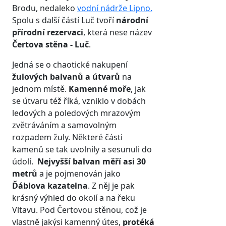
Brodu, nedaleko
vodní nádrže Lipno.
Spolu s další částí Luč tvoří
národní
přírodní rezervaci
, která nese název
Čertova stěna - Luč
.
Jedná se o chaotické nakupení
žulových balvanů a útvarů
na
jednom místě.
Kamenné moře
, jak
se útvaru též říká, vzniklo v dobách
ledových a poledových mrazovým
zvětráváním a samovolným
rozpadem žuly. Některé části
kamenů se tak uvolnily a sesunuli do
údolí.
Nejvyšší balvan měří asi 30
metrů
a je pojmenován jako
Ďáblova kazatelna
. Z něj je pak
krásný výhled do okolí a na řeku
Vltavu. Pod Čertovou stěnou, což je
vlastně jakýsi kamenný útes,
protéká