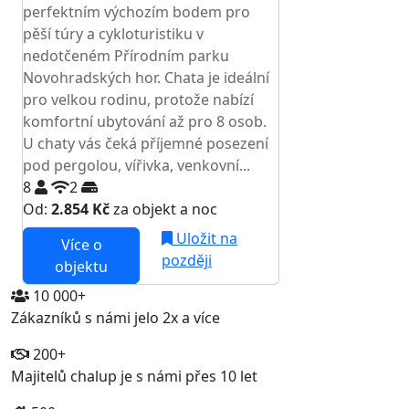
perfektním výchozím bodem pro
pěší túry a cykloturistiku v
nedotčeném Přírodním parku
Novohradských hor. Chata je ideální
pro velkou rodinu, protože nabízí
komfortní ubytování až pro 8 osob.
U chaty vás čeká příjemné posezení
pod pergolou, vířivka, venkovní...
8
2
Od:
2.854 Kč
za objekt a noc
Uložit na
Více o
později
objektu
10 000+
Zákazníků s námi jelo 2x a více
200+
Majitelů chalup je s námi přes 10 let