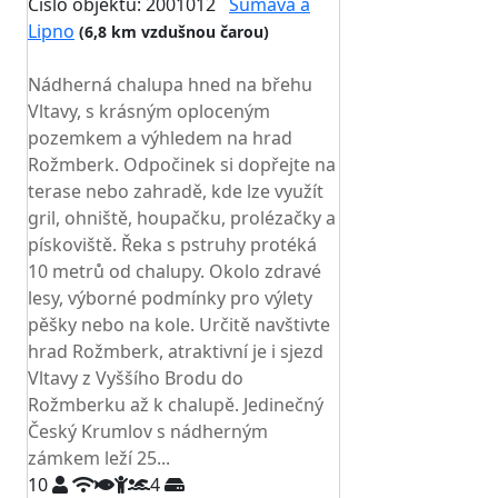
Číslo objektu: 2001012
Šumava a
Lipno
(6,8 km vzdušnou čarou)
TOP HODNOCENÍ
Nádherná chalupa hned na břehu
Vltavy, s krásným oploceným
pozemkem a výhledem na hrad
Rožmberk. Odpočinek si dopřejte na
terase nebo zahradě, kde lze využít
gril, ohniště, houpačku, prolézačky a
pískoviště. Řeka s pstruhy protéká
10 metrů od chalupy. Okolo zdravé
lesy, výborné podmínky pro výlety
pěšky nebo na kole. Určitě navštivte
hrad Rožmberk, atraktivní je i sjezd
Vltavy z Vyššího Brodu do
Rožmberku až k chalupě. Jedinečný
Český Krumlov s nádherným
zámkem leží 25...
10
4