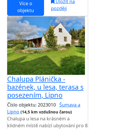
Uložit na
Více o
později
objektu
Chalupa Plánička -
bazének, u lesa, terasa s
posezením, Lipno
Číslo objektu: 2023010
Šumava a
Lipno
(14,5 km vzdušnou čarou)
Chalupa u lesa na krásném a
klidném místě nabízí ubytování pro 8