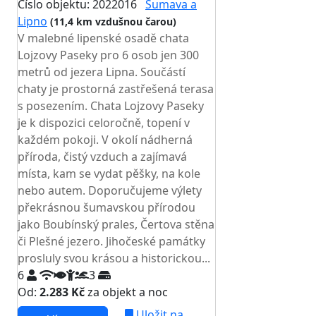
Číslo objektu: 2022016
Šumava a
Lipno
(11,4 km vzdušnou čarou)
V malebné lipenské osadě chata
Lojzovy Paseky pro 6 osob jen 300
metrů od jezera Lipna. Součástí
chaty je prostorná zastřešená terasa
s posezením. Chata Lojzovy Paseky
je k dispozici celoročně, topení v
každém pokoji. V okolí nádherná
příroda, čistý vzduch a zajímavá
místa, kam se vydat pěšky, na kole
nebo autem. Doporučujeme výlety
překrásnou šumavskou přírodou
jako Boubínský prales, Čertova stěna
či Plešné jezero. Jihočeské památky
prosluly svou krásou a historickou...
6
3
Od:
2.283 Kč
za objekt a noc
Uložit na