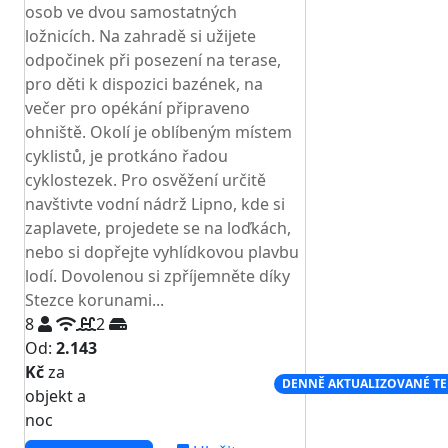
osob ve dvou samostatných
ložnicích. Na zahradě si užijete
odpočinek při posezení na terase,
pro děti k dispozici bazének, na
večer pro opékání připraveno
ohniště. Okolí je oblíbeným místem
cyklistů, je protkáno řadou
cyklostezek. Pro osvěžení určitě
navštivte vodní nádrž Lipno, kde si
zaplavete, projedete se na loďkách,
nebo si dopřejte vyhlídkovou plavbu
lodí. Dovolenou si zpříjemněte díky
Stezce korunami...
8
2
Od:
2.143
Kč
za
NEJNIŽŠÍ CENA NA TRHU
DENNĚ AKTUALIZOVANÉ T
objekt a
noc