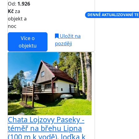
Od:
1.926
Kč
za
NEJNIŽŠÍ CENA NA TRHU
DENNĚ AKTUALIZOVANÉ T
objekt a
noc
Uložit na
Více o
později
objektu
Chata Lojzovy Paseky -
téměř na břehu Lipna
(100 m k vodě), loďka k