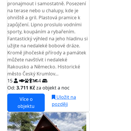
pronajmout i samostatně. Posezení
na terase nebo u chalupy, kde je
ohniště a gril. Plastová pramice k
zapůjčení. Lipno proslulo vodními
sporty, koupáním a rybařením.
Fantastický výhled na jeho hladinu si
užijte na nedaleké bobové dráze.
Kromě jihočeské přírody a památek
můžete navštívit i nedaleké
Rakousko a Německo. Historické
město Český Krumlov...
15
4
Od:
3.711 Kč
za objekt a noc
Uložit na
Více o
později
objektu