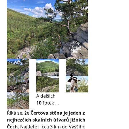
prev
next
A dalších
10
fotek ...
Říká se, že
Čertova stěna je jeden z
nejhezčích skalních útvarů jižních
Čech
. Najdete ji cca 3 km od Vyššího