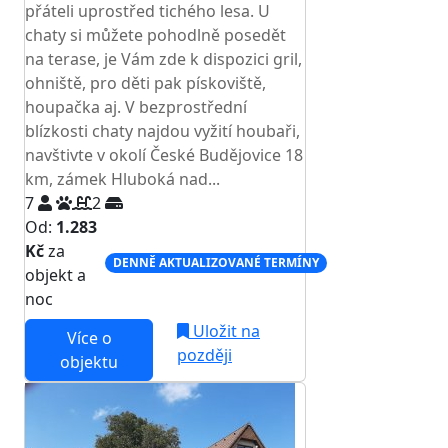
přáteli uprostřed tichého lesa. U
chaty si můžete pohodlně posedět
na terase, je Vám zde k dispozici gril,
ohniště, pro děti pak pískoviště,
houpačka aj. V bezprostřední
blízkosti chaty najdou vyžití houbaři,
navštivte v okolí České Budějovice 18
km, zámek Hluboká nad...
7
2
Od:
1.283
Kč
za
DENNĚ AKTUALIZOVANÉ TERMÍNY
objekt a
noc
Uložit na
Více o
později
objektu