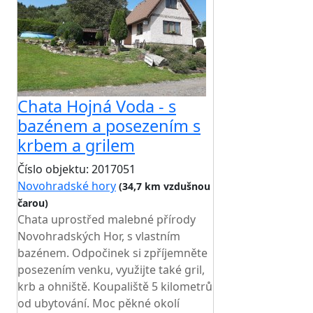
Chata Hojná Voda - s
bazénem a posezením s
krbem a grilem
Číslo objektu: 2017051
Novohradské hory
(34,7 km vzdušnou
čarou)
TOP HODNOCENÍ
Chata uprostřed malebné přírody
Novohradských Hor, s vlastním
bazénem. Odpočinek si zpříjemněte
posezením venku, využijte také gril,
krb a ohniště. Koupaliště 5 kilometrů
od ubytování. Moc pěkné okolí