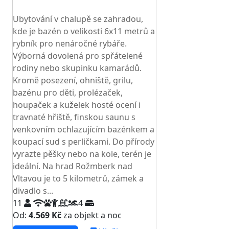
TOP HODNOCENÍ
Ubytování v chalupě se zahradou,
kde je bazén o velikosti 6x11 metrů a
rybník pro nenáročné rybáře.
Výborná dovolená pro spřátelené
rodiny nebo skupinku kamarádů.
Kromě posezení, ohniště, grilu,
bazénu pro děti, prolézaček,
houpaček a kuželek hosté ocení i
travnaté hřiště, finskou saunu s
venkovním ochlazujícím bazénkem a
koupací sud s perličkami. Do přírody
vyrazte pěšky nebo na kole, terén je
ideální. Na hrad Rožmberk nad
Vltavou je to 5 kilometrů, zámek a
divadlo s...
11
4
Od:
4.569 Kč
za objekt a noc