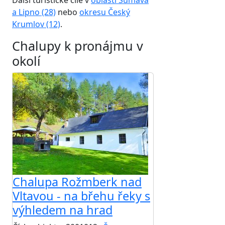
Další turistické cíle v
oblasti Šumava
a Lipno (28)
nebo
okresu Český
Krumlov (12)
.
Chalupy k pronájmu v
okolí
Chalupa Rožmberk nad
Vltavou - na břehu řeky s
výhledem na hrad