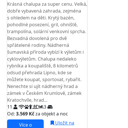
Krásná chalupa za super cenu. Velká,
dobře vybavená zahrada, zejména
s ohledem na děti. Krytý bazén,
pohodlné posezení, gril, ohniště,
trampolína, solární venkovní sprcha.
Bezvadná dovolená pro dvě
spřátelené rodiny. Nádherná
šumavská příroda vybízí k výletům i
cyklovýletům. Chalupa nedaleko
rybníka a koupaliště, 8 kilometrů
odsud přehrada Lipno, kde se
můžete koupat, sportovat, rybařit.
Nenechte si ujít nádherný hrad a
zámek v Českém Krumlově, zámek
Kratochvíle, hrad...
11
3
Od:
3.569 Kč
za objekt a noc
Uložit na
Více o