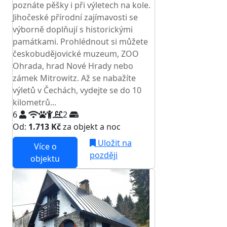
poznáte pěšky i při výletech na kole.
Jihočeské přírodní zajímavosti se
výborně doplňují s historickými
památkami. Prohlédnout si můžete
českobudějovické muzeum, ZOO
Ohrada, hrad Nové Hrady nebo
zámek Mitrowitz. Až se nabažíte
výletů v Čechách, vydejte se do 10
kilometrů...
6
2
Od:
1.713 Kč
za objekt a noc
Uložit na
Více o
později
objektu