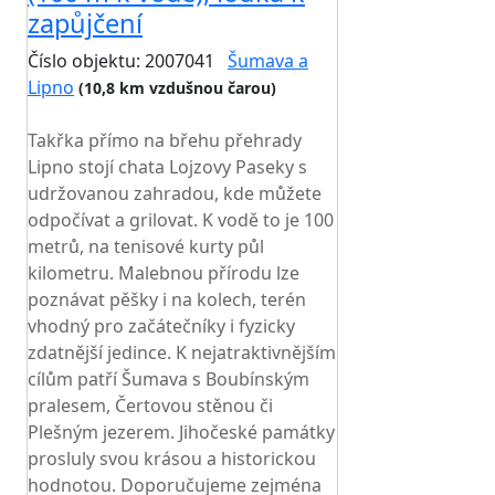
zapůjčení
Číslo objektu: 2007041
Šumava a
Lipno
(10,8 km vzdušnou čarou)
TOP HODNOCENÍ
Takřka přímo na břehu přehrady
Lipno stojí chata Lojzovy Paseky s
udržovanou zahradou, kde můžete
odpočívat a grilovat. K vodě to je 100
metrů, na tenisové kurty půl
kilometru. Malebnou přírodu lze
poznávat pěšky i na kolech, terén
vhodný pro začátečníky i fyzicky
zdatnější jedince. K nejatraktivnějším
cílům patří Šumava s Boubínským
pralesem, Čertovou stěnou či
Plešným jezerem. Jihočeské památky
prosluly svou krásou a historickou
hodnotou. Doporučujeme zejména