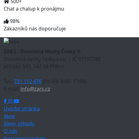
500+
Chat a chalup k pronájmu
98%
Zákazníků nás doporučuje
ZARS - Dovolená Hezky Česky ®
Dovolená hezky česky s.r.o. | IČ 07797788
Jičínská 543, 742 58 Příbor
Tel.:
731 112 476
(Po-Pá: 9:00- 17:00)
E-mail:
info@zars.cz
Úvodní stránka
Akce
Slevy, výhody
O nás
Nastavení cookies