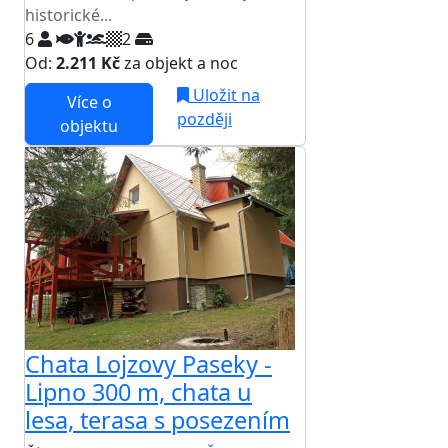
historické...
6
2
Od:
2.211 Kč
za objekt a noc
Uložit na
Více o
později
objektu
Chata Lojzovy Paseky -
Lipno 300 m, chata u
lesa, terasa s posezením