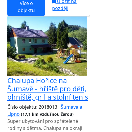
Uložit na
Více o
později
objektu
Chalupa Hořice na
Šumavě - hřiště pro děti,
ohniště, gril a stolní tenis
Číslo objektu: 2018013
Šumava a
Lipno
(17,1 km vzdušnou čarou)
Super ubytování pro spřátelené
rodiny s dětma. Chalupa na okraji