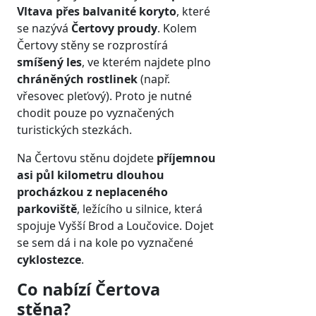
Vltava přes balvanité koryto
, které
se nazývá
Čertovy proudy
. Kolem
Čertovy stěny se rozprostírá
smíšený les
, ve kterém najdete plno
chráněných rostlinek
(např.
vřesovec pleťový). Proto je nutné
chodit pouze po vyznačených
turistických stezkách.
Na Čertovu stěnu dojdete
příjemnou
asi půl kilometru dlouhou
procházkou z neplaceného
parkoviště
, ležícího u silnice, která
spojuje Vyšší Brod a Loučovice. Dojet
se sem dá i na kole po vyznačené
cyklostezce
.
Co nabízí Čertova
stěna?