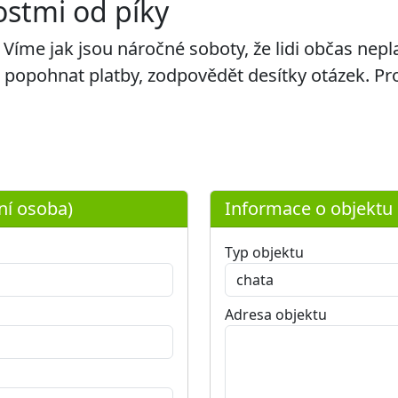
ostmi od píky
me jak jsou náročné soboty, že lidi občas neplat
 popohnat platby, zodpovědět desítky otázek. Prot
ní osoba)
Informace o objektu
Typ objektu
Adresa objektu