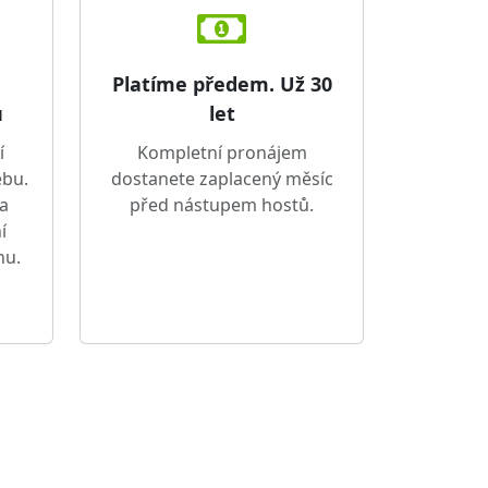
e
Platíme předem. Už 30
u
let
í
Kompletní pronájem
ebu.
dostanete zaplacený měsíc
 a
před nástupem hostů.
í
nu.