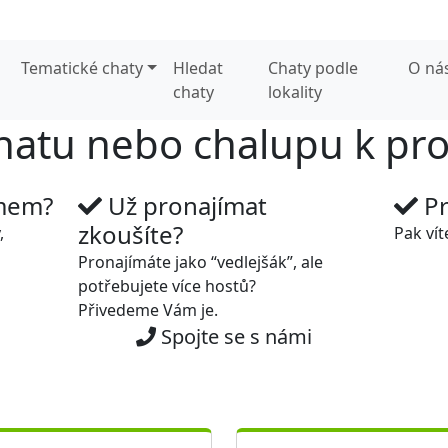
Tematické chaty
Hledat
Chaty podle
O ná
chaty
lokality
hatu nebo chalupu k pr
jmem?
Už pronajímat
Pr
zkoušíte?
,
Pak vít
Pronajímáte jako “vedlejšák”, ale
potřebujete více hostů?
Přivedeme Vám je.
Spojte se s námi