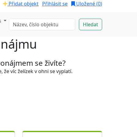
Přidat objekt
Přihlásit se
Uložené (
0
)
s
onájmu
onájmem se živíte?
e, že víc želízek v ohni se vyplatí.