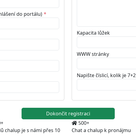
hlášení do portálu)
*
Kapacita lůžek
WWW stránky
Napište číslicí, kolik je 7+
0+
500+
lů chalup je s námi přes 10
Chat a chalup k pronájmu