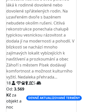
láká k rodinné dovolené nebo
dovolené spřátelených rodin. Na
uzavřeném dvoře s bazénem
nebudete okolím rušeni. Citlivá
rekonstrukce ponechala chalupě
typickou vesnickou rázovitost a
dodala jí na modernosti a pohodlí. V
blízkosti se nachází mnoho
zajímavých lokalit vybízejících k
navštívení a prozkoumání a obec
Záhoří s městem Písek dodávají
komfortnost a možnost kulturního
vyžití. Nedaleka přehrada...
18
5
Od:
3.569
Kč
za
DENNĚ AKTUALIZOVANÉ TERMÍNY
objekt a
noc