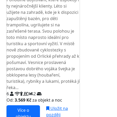
ty nejnáročnější klienty. Léto si
užijete na zahradě, kde je k dispozici
zapuštěný bazén, pro děti
trampolína, ugrilujete si na
zasřešené terasa. Svou polohou je
toto místo naprosto ideální pro
turistiku a sportovní vyžití. V místě
nově zbudované cyklostezky s
propojením od Orlické přehrady až k
pošumaví. Vesnice proslavená
postavou dobrého vojáka švejka je
obklopena lesy (houbaření,
turistika), rybníky a lukami, protéká jí
řeka...
6
2
Od:
3.569 Kč
za objekt a noc
Uložit na
Více o
později
objektu