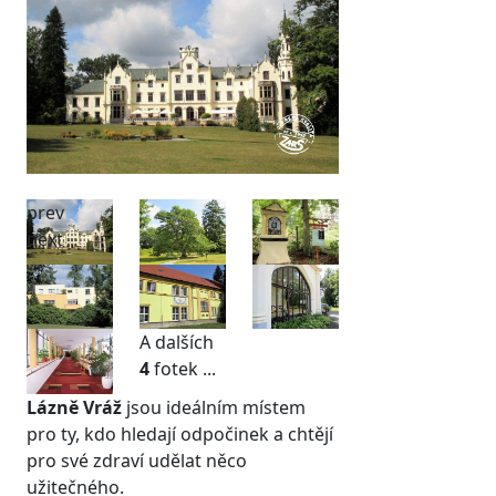
prev
next
A dalších
4
fotek ...
Lázně Vráž
jsou ideálním místem
pro ty, kdo hledají odpočinek a chtějí
pro své zdraví udělat něco
užitečného.