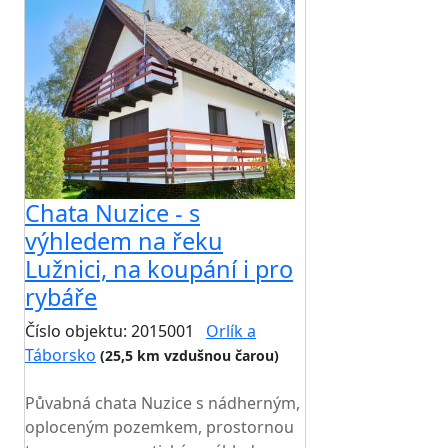
Chata Nuzice - s
výhledem na řeku
Lužnici, na koupání i pro
rybáře
Číslo objektu: 2015001
Orlík a
Táborsko
(25,5 km vzdušnou čarou)
TOP HODNOCENÍ
Půvabná chata Nuzice s nádherným,
oploceným pozemkem, prostornou