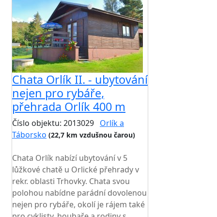
Chata Orlík II. - ubytování
nejen pro rybáře,
přehrada Orlík 400 m
Číslo objektu: 2013029
Orlík a
Táborsko
(22,7 km vzdušnou čarou)
TOP HODNOCENÍ
Chata Orlík nabízí ubytování v 5
lůžkové chatě u Orlické přehrady v
rekr. oblasti Trhovky. Chata svou
polohou nabídne parádní dovolenou
nejen pro rybáře, okolí je rájem také
pro cyklisty, houbaře a rodiny s