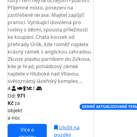
noty i těm nejnáročnějším rybářům.
Příjemné místo, posezení na
zastřešené terase. Majitel zapůjčí
pramici. Vynikající dovolená pro
rodiny s dětmi, spousta příležitostí
ke koupání. Chata kousek od
přehrady Orlík, kde rovněž najdete
krásný zámek s anglickou zahradou.
Zkuste plavbu parníkem do Zvíkova,
kde je hrad, pohádkový zámek
najdete v Hluboké nad Vltavou,
světoznámý lázeňský komplex,...
4
1
Od:
971
Kč
za
NEJNIŽŠÍ CENA NA TRHU
DENNĚ AKTUALIZOVANÉ TER
objekt
a noc
Uložit na
Více o
později