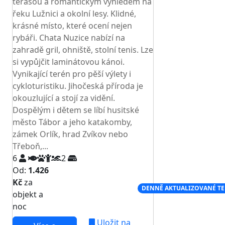
terasou a romantickým výhledem na
řeku Lužnici a okolní lesy. Klidné,
krásné místo, které ocení nejen
rybáři. Chata Nuzice nabízí na
zahradě gril, ohniště, stolní tenis. Lze
si vypůjčit laminátovou kánoi.
Vynikající terén pro pěší výlety i
cykloturistiku. Jihočeská příroda je
okouzlující a stojí za vidění.
Dospělým i dětem se líbí husitské
město Tábor a jeho katakomby,
zámek Orlík, hrad Zvíkov nebo
Třeboň,...
6
2
Od:
1.426
Kč
za
NEJNIŽŠÍ CENA NA TRHU
DENNĚ AKTUALIZOVANÉ T
objekt a
noc
Uložit na