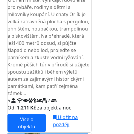
klidném místě. Vynikající dovolená
pro rybáře, rodiny s dětmi a
milovníky koupání. U chaty Orlík je
velká zatravněná plocha s pergolou,
ohništěm, houpačkou, trampolínou
a pískovištěm. Na přehradě, která
leží 400 metrů odsud, si půjčte
šlapadlo nebo loď, projeďte se
parníkem a zkuste vodní lyžování.
Kromě pěších túr v přírodě si užijete
spoustu zážitků i během výletů
autem za zajímavými historickými
památkami, kam patří zejména
zámek...
5
2
Od:
1.211 Kč
za objekt a noc
Uložit na
Více o
později
objektu