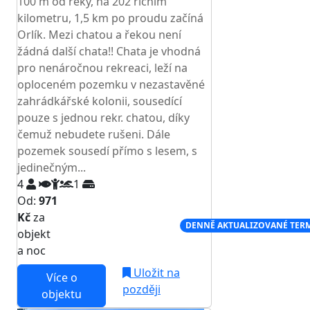
100 m od řeky, na 202 říčním
kilometru, 1,5 km po proudu začíná
Orlík. Mezi chatou a řekou není
žádná další chata!! Chata je vhodná
pro nenáročnou rekreaci, leží na
oploceném pozemku v nezastavěné
zahrádkářské kolonii, sousedící
pouze s jednou rekr. chatou, díky
čemuž nebudete rušeni. Dále
pozemek sousedí přímo s lesem, s
jedinečným...
4
1
Od:
971
Kč
za
NEJNIŽŠÍ CENA NA TRHU
DENNĚ AKTUALIZOVANÉ TER
objekt
a noc
Uložit na
Více o
později
objektu