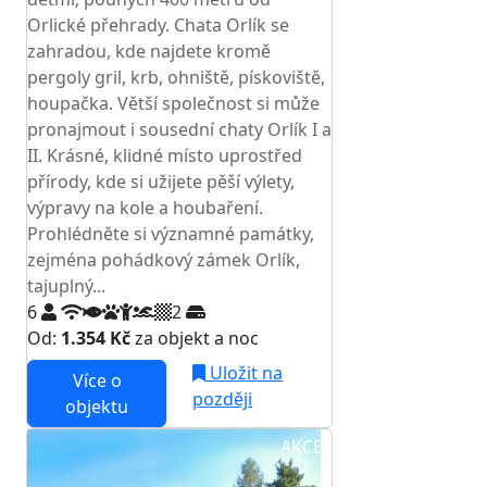
Orlické přehrady. Chata Orlík se
zahradou, kde najdete kromě
pergoly gril, krb, ohniště, pískoviště,
houpačka. Větší společnost si může
pronajmout i sousední chaty Orlík I a
II. Krásné, klidné místo uprostřed
přírody, kde si užijete pěší výlety,
výpravy na kole a houbaření.
Prohlédněte si významné památky,
zejména pohádkový zámek Orlík,
tajuplný...
6
2
Od:
1.354 Kč
za objekt a noc
Uložit na
Více o
později
objektu
AKCE