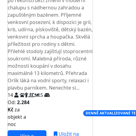
po rekonstrukci změnil v moderní
chalupu s nádhernou zahradou a
zapuštěným bazénem. Příjemné
venkovní posezení, k dispozici je gril,
krb, udírna, pískoviště, dětský bazén,
venkovní sprcha a houpačka. Skvělá
příležitost pro rodiny s dětmi.
Přilehlé stodoly zajišťují stoprocentní
soukromí. Malebná příroda, různé
možnosti koupání v dosahu
maximálně 13 kilometrů. Přehrada
Orlík láká na vodní sporty, relaxaci i
plavbu parníkem. Nenechte si...
14
5
Od:
2.284
Kč
za
NEJNIŽŠÍ CENA NA TRHU
DENNĚ AKTUALIZOVANÉ T
objekt a
noc
Uložit na