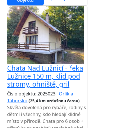
objektu
Chata Nad Lužnicí - řeka
Lužnice 150 m, klid pod
stromy, ohniště, gril
Číslo objektu: 2025023
Orlík a
Táborsko
(25,4 km vzdušnou čarou)
Skvělá dovolená pro rybáře, rodiny s
dětmi i všechny, kdo hledají klidné
místo v přírodě. Chata pro 6 osob +