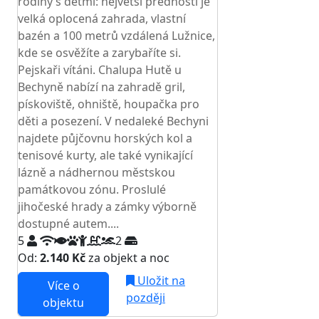
rodiny s dětmi: největší předností je
velká oplocená zahrada, vlastní
bazén a 100 metrů vzdálená Lužnice,
kde se osvěžíte a zarybaříte si.
Pejskaři vítáni. Chalupa Hutě u
Bechyně nabízí na zahradě gril,
pískoviště, ohniště, houpačka pro
děti a posezení. V nedaleké Bechyni
najdete půjčovnu horských kol a
tenisové kurty, ale také vynikající
lázně a nádhernou městskou
památkovou zónu. Proslulé
jihočeské hrady a zámky výborně
dostupné autem....
5
2
Od:
2.140 Kč
za objekt a noc
Uložit na
Více o
později
objektu