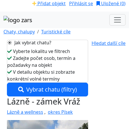
Přidat objekt
Přihlásit se
Uložené (
0
)
Chaty, chalupy
Turistické cíle
☀️ Jak vybrat chatu?
Hledat další cíle
Vyberte lokalitu ve filtrech
Zadejte počet osob, termín a
požadavky na objekt
V detailu objektu si zobrazte
konkrétní volné termíny
Vybrat chatu (filtry)
Lázně - zámek Vráž
Lázně a wellness
,
okres Písek