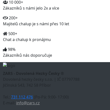
10 000+
Zákazníků s námi jelo 2x a více
200+
Majitelů chalup je s námi přes 10 let
500+
Chat a chalup k pronájmu
98%
Zákazníků nás doporučuje
ZARS - Dovolená Hezky Česky ®
Dovolená hezky česky s.r.o. | IČ 07797788
Jičínská 543, 742 58 Příbor
Tel.:
731 112 476
(Po-Pá: 9:00- 17:00)
E-mail:
info@zars.cz