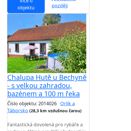
Více o
později
objektu
Chalupa Hutě u Bechyně
- s velkou zahradou,
bazénem a 100 m řeka
Číslo objektu: 2014026
Orlík a
Táborsko
(28,3 km vzdušnou čarou)
TOP HODNOCENÍ
Fantastická dovolená pro rybáře a