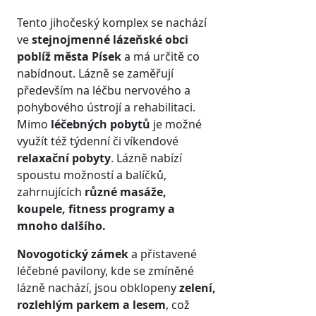
Tento jihočeský komplex se nachází
ve
stejnojmenné lázeňské obci
poblíž města Písek
a má určitě co
nabídnout. Lázně se zaměřují
především na léčbu nervového a
pohybového ústrojí a rehabilitaci.
Mimo
léčebných pobytů
je možné
využít též týdenní či víkendové
relaxační pobyty
. Lázně nabízí
spoustu možností a balíčků,
zahrnujících
různé masáže,
koupele, fitness programy a
mnoho dalšího.
Novogotický zámek
a přistavené
léčebné pavilony, kde se zmíněné
lázně nachází, jsou obklopeny
zelení,
rozlehlým parkem a lesem
, což