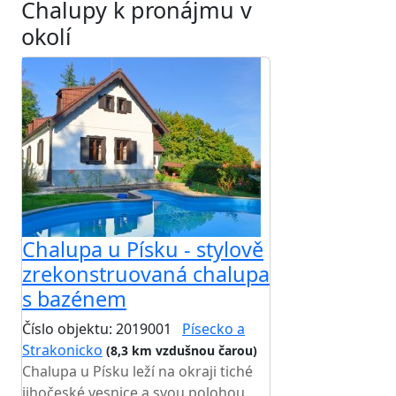
Chalupy k pronájmu v
okolí
Chalupa u Písku - stylově
zrekonstruovaná chalupa
s bazénem
Číslo objektu: 2019001
Písecko a
Strakonicko
(8,3 km vzdušnou čarou)
Chalupa u Písku leží na okraji tiché
jihočeské vesnice a svou polohou