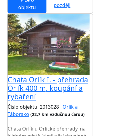
Více o
později
objektu
Chata Orlík I. - přehrada
Orlík 400 m, koupání a
rybaření
Číslo objektu: 2013028
Orlík a
Táborsko
(22,7 km vzdušnou čarou)
TOP HODNOCENÍ
Chata Orlík u Orlické přehrady, na