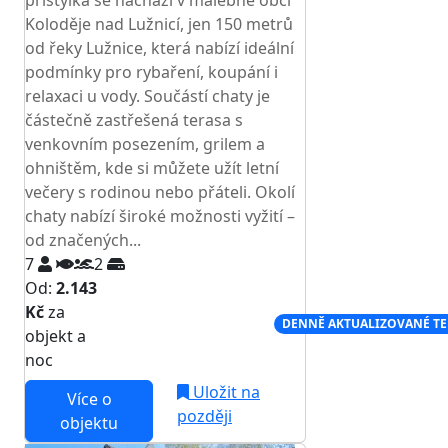
přistýlka se nachází v malebné obci
Koloděje nad Lužnicí, jen 150 metrů
od řeky Lužnice, která nabízí ideální
podmínky pro rybaření, koupání i
relaxaci u vody. Součástí chaty je
částečně zastřešená terasa s
venkovním posezením, grilem a
ohništěm, kde si můžete užít letní
večery s rodinou nebo přáteli. Okolí
chaty nabízí široké možnosti vyžití –
od značených...
7
2
Od:
2.143
Kč
za
NEJNIŽŠÍ CENA NA TRHU
DENNĚ AKTUALIZOVANÉ T
objekt a
noc
Uložit na
Více o
později
objektu