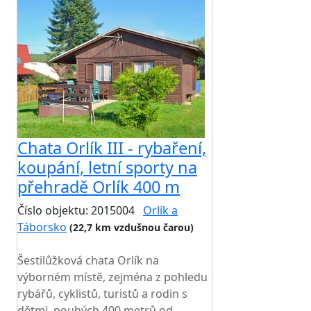
Chata Orlík III - rybaření,
koupání, letní sporty na
přehradě Orlík 400 m
Číslo objektu: 2015004
Orlík a
Táborsko
(22,7 km vzdušnou čarou)
TOP HODNOCENÍ
Šestilůžková chata Orlík na
výborném místě, zejména z pohledu
rybářů, cyklistů, turistů a rodin s
dětmi, pouhých 400 metrů od