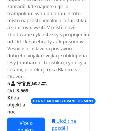
zahradě, kde najdete i gril a
trampolínu. Svou polohou je toto
místo naprosto ideální pro turistiku
a sportovní vyžití. V místě nově
zbudované cyklostezky s propojením
od Orlické přehrady až k pošumaví.
Vesnice proslavená postavou
dobrého vojáka švejka je obklopena
lesy (houbaření, turistika), rybníky a
lukami, protéká jí řeka Blanice s
Otavou...
6
2
Od:
3.569
Kč
za
DENNĚ AKTUALIZOVANÉ TERMÍNY
objekt a
noc
Uložit na
Více o
později
objektu