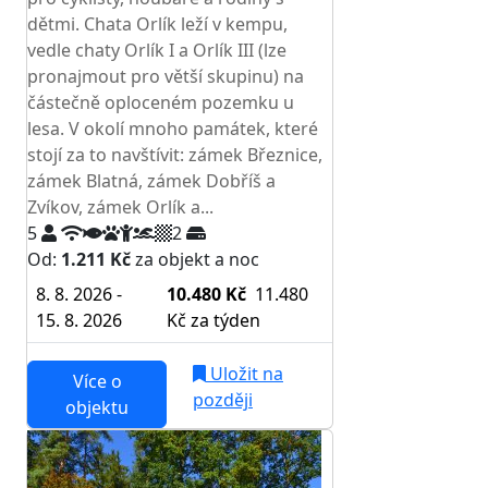
dětmi. Chata Orlík leží v kempu,
vedle chaty Orlík I a Orlík III (lze
pronajmout pro větší skupinu) na
částečně oploceném pozemku u
lesa. V okolí mnoho památek, které
stojí za to navštívit: zámek Březnice,
zámek Blatná, zámek Dobříš a
Zvíkov, zámek Orlík a...
5
2
Od:
1.211 Kč
za objekt a noc
8. 8. 2026 -
10.480 Kč
11.480
15. 8. 2026
Kč
za týden
Uložit na
Více o
později
objektu