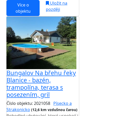
Uložit na
Více o
později
objektu
Bungalov Na břehu řeky
Blanice - bazén,
trampolína, terasa s
posezením, gril
Číslo objektu: 2021058
Písecko a
Strakonicko
(12,6 km vzdušnou čarou)
Pohodlné ubytování, které uspokojí i