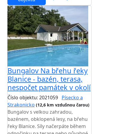
Bungalov Na břehu řeky
Blanice - bazén, terasa,
nespočet památek v okolí
Číslo objektu: 2021059
Písecko a
Strakonicko
(12,6 km vzdušnou čarou)
Bungalov s velkou zahradou,
bazénem, obklopená lesy, na břehu
řeky Blanice. Síly načerpáte během
odpočinku na terase nebo půvabné