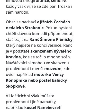
filmovou trilogií
Slunce, seno
. Ne
každý však ví, že se zde pan Troška i
sám narodil.
Obec se nachází
v jižních Čechách
nedaleko Strakonic
. Pokud byste si
chtěli slavnou komedii připomenout,
stačí zajít na
Ranč Šimona Pláničky
,
který najdete na konci vesnice. Ranč
je v podstatě
skanzenem bývalého
kravína
, kde se točilo mnoho scén.
Návštěvníci si mohou ve skanzenu
prohlédnout i menší
muzeum
, kde
uvidí například
motorku Vency
Konopníka nebo postel babičky
Škopkové.
V Hošticích si však můžete
prohlédnout i jiné památky,
například
kostel Nanebevzetí