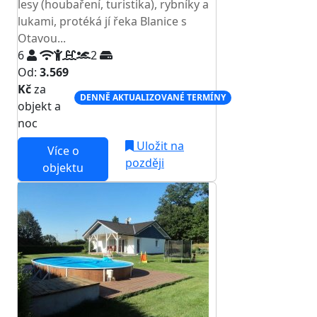
lesy (houbaření, turistika), rybníky a
lukami, protéká jí řeka Blanice s
Otavou...
6
2
Od:
3.569
Kč
za
DENNĚ AKTUALIZOVANÉ TERMÍNY
objekt a
noc
Uložit na
Více o
později
objektu