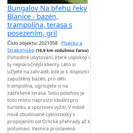
Bungalov Na břehu řeky
Blanice - bazén,
trampolína, terasa s
posezením, gril
Číslo objektu: 2021058
Písecko a
Strakonicko
(16,9 km vzdušnou čarou)
Pohodlné ubytování, které uspokojí i
ty nejnáročnější klienty. Léto si
užijete na zahradě, kde je k dispozici
zapuštěný bazén, pro děti
trampolína, ugrilujete si na
zasřešené terasa. Svou polohou je
toto místo naprosto ideální pro
turistiku a sportovní vyžití. V místě
nově zbudované cyklostezky s
propojením od Orlické přehrady až k
pošumaví. Vesnice proslavená