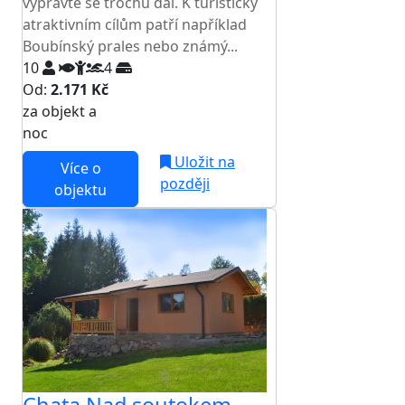
vypravte se trochu dál. K turisticky
atraktivním cílům patří například
Boubínský prales nebo známý...
10
4
Od:
2.171 Kč
za objekt a
NEJNIŽŠÍ CENA NA TRHU
noc
Uložit na
Více o
později
objektu