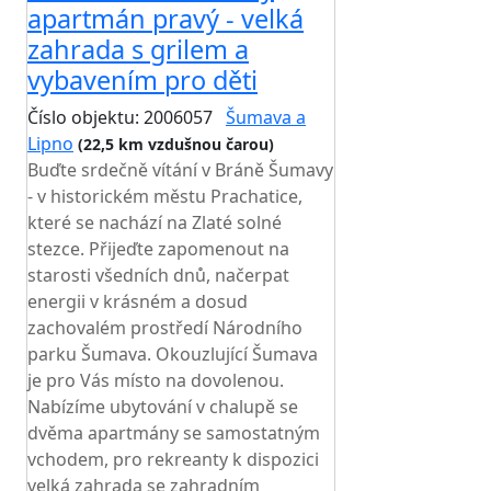
apartmán pravý - velká
zahrada s grilem a
vybavením pro děti
Číslo objektu: 2006057
Šumava a
Lipno
(22,5 km vzdušnou čarou)
Buďte srdečně vítání v Bráně Šumavy
- v historickém městu Prachatice,
které se nachází na Zlaté solné
stezce. Přijeďte zapomenout na
starosti všedních dnů, načerpat
energii v krásném a dosud
zachovalém prostředí Národního
parku Šumava. Okouzlující Šumava
je pro Vás místo na dovolenou.
Nabízíme ubytování v chalupě se
dvěma apartmány se samostatným
vchodem, pro rekreanty k dispozici
velká zahrada se zahradním