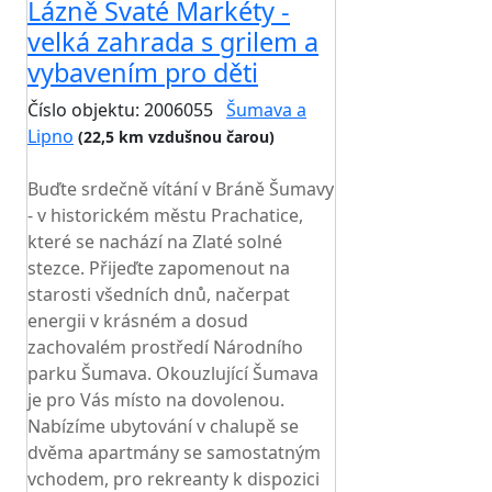
Lázně Svaté Markéty -
velká zahrada s grilem a
vybavením pro děti
Číslo objektu: 2006055
Šumava a
Lipno
(22,5 km vzdušnou čarou)
TOP HODNOCENÍ
Buďte srdečně vítání v Bráně Šumavy
- v historickém městu Prachatice,
které se nachází na Zlaté solné
stezce. Přijeďte zapomenout na
starosti všedních dnů, načerpat
energii v krásném a dosud
zachovalém prostředí Národního
parku Šumava. Okouzlující Šumava
je pro Vás místo na dovolenou.
Nabízíme ubytování v chalupě se
dvěma apartmány se samostatným
vchodem, pro rekreanty k dispozici