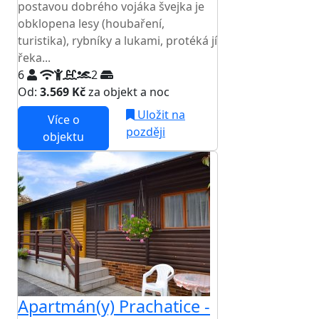
postavou dobrého vojáka švejka je
obklopena lesy (houbaření,
turistika), rybníky a lukami, protéká jí
řeka...
6
2
Od:
3.569 Kč
za objekt a noc
Uložit na
Více o
později
objektu
Apartmán(y) Prachatice -