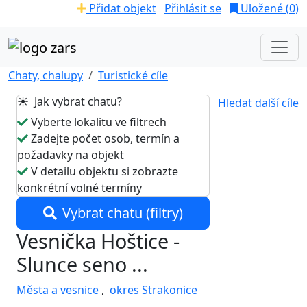
Přidat objekt
Přihlásit se
Uložené (
0
)
Chaty, chalupy
Turistické cíle
☀️ Jak vybrat chatu?
Hledat další cíle
Vyberte lokalitu ve filtrech
Zadejte počet osob, termín a
požadavky na objekt
V detailu objektu si zobrazte
konkrétní volné termíny
Vybrat chatu (filtry)
Vesnička Hoštice -
Slunce seno ...
Města a vesnice
,
okres Strakonice