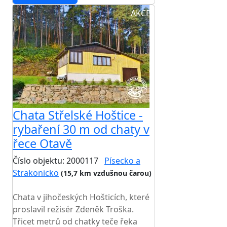
AKCE
Chata Střelské Hoštice -
rybaření 30 m od chaty v
řece Otavě
Číslo objektu: 2000117
Písecko a
Strakonicko
(15,7 km vzdušnou čarou)
TOP HODNOCENÍ
Chata v jihočeských Hošticích, které
proslavil režisér Zdeněk Troška.
Třicet metrů od chatky teče řeka