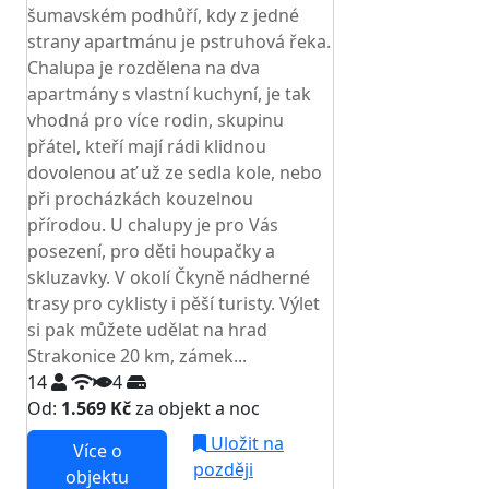
šumavském podhůří, kdy z jedné
strany apartmánu je pstruhová řeka.
Chalupa je rozdělena na dva
apartmány s vlastní kuchyní, je tak
vhodná pro více rodin, skupinu
přátel, kteří mají rádi klidnou
dovolenou ať už ze sedla kole, nebo
při procházkách kouzelnou
přírodou. U chalupy je pro Vás
posezení, pro děti houpačky a
skluzavky. V okolí Čkyně nádherné
trasy pro cyklisty i pěší turisty. Výlet
si pak můžete udělat na hrad
Strakonice 20 km, zámek...
14
4
Od:
1.569 Kč
za objekt a noc
Uložit na
Více o
později
objektu