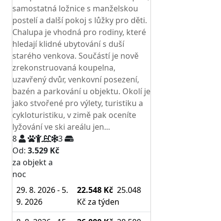
samostatná ložnice s manželskou
postelí a další pokoj s lůžky pro děti.
Chalupa je vhodná pro rodiny, které
hledají klidné ubytování s duší
starého venkova. Součástí je nově
zrekonstruovaná koupelna,
uzavřený dvůr, venkovní posezení,
bazén a parkování u objektu. Okolí je
jako stvořené pro výlety, turistiku a
cykloturistiku, v zimě pak oceníte
lyžování ve ski areálu jen...
8
3
Od:
3.529 Kč
za objekt a
NEJNIŽŠÍ CENA NA TRHU
noc
29. 8. 2026 - 5.
22.548 Kč
25.048
9. 2026
Kč
za týden