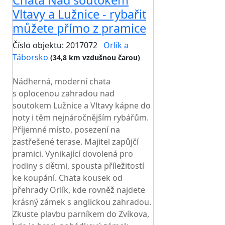
Chata Nad soutokem
Vltavy a Lužnice - rybařit
můžete přímo z pramice
Číslo objektu: 2017072
Orlík a
Táborsko
(34,8 km vzdušnou čarou)
TOP HODNOCENÍ
Nádherná, moderní chata
s oplocenou zahradou nad
soutokem Lužnice a Vltavy kápne do
noty i těm nejnáročnějším rybářům.
Příjemné místo, posezení na
zastřešené terase. Majitel zapůjčí
pramici. Vynikající dovolená pro
rodiny s dětmi, spousta příležitostí
ke koupání. Chata kousek od
přehrady Orlík, kde rovněž najdete
krásný zámek s anglickou zahradou.
Zkuste plavbu parníkem do Zvíkova,