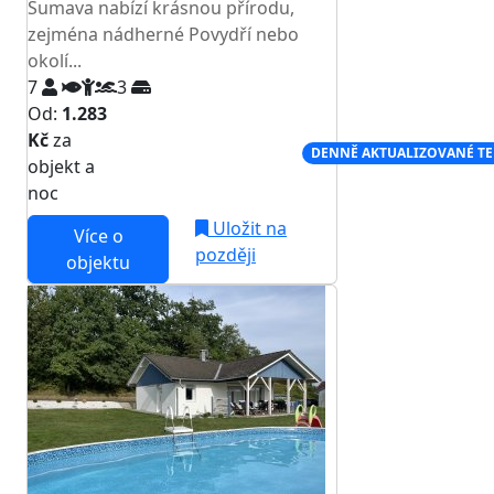
Šumava nabízí krásnou přírodu,
zejména nádherné Povydří nebo
okolí...
7
3
Od:
1.283
Kč
za
NEJNIŽŠÍ CENA NA TRHU
DENNĚ AKTUALIZOVANÉ T
objekt a
noc
Uložit na
Více o
později
objektu