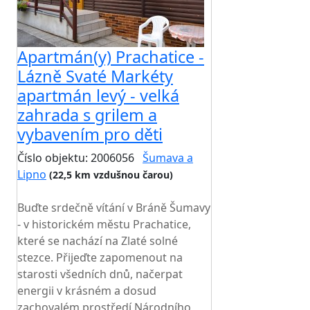
Apartmán(y) Prachatice -
Lázně Svaté Markéty
apartmán levý - velká
zahrada s grilem a
vybavením pro děti
Číslo objektu: 2006056
Šumava a
Lipno
(22,5 km vzdušnou čarou)
TOP HODNOCENÍ
Buďte srdečně vítání v Bráně Šumavy
- v historickém městu Prachatice,
které se nachází na Zlaté solné
stezce. Přijeďte zapomenout na
starosti všedních dnů, načerpat
energii v krásném a dosud
zachovalém prostředí Národního