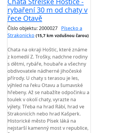
Chata Střelské Hoštice -
rybaření 30 m od chaty v
řece Otavě
Číslo objektu: 2000027
Písecko a
Strakonicko
(15,7 km vzdušnou čarou)
TOP HODNOCENÍ
Chata na okraji Hoštic, které známe
z komedií Z. Trošky, nadchne rodiny
s dětmi, rybáře, houbaře a všechny
obdivovatele nádherné jihočeské
přírody. U chaty s terasou je les,
výhled na řeku Otavu a šumavské
hřebeny. Až se nabažíte odpočinku a
toulek v okolí chaty, vyrazte na
výlety. Třeba na hrad Rábí, hrad ve
Strakonicích nebo hrad Kašperk.
Historické město Písek láká na
nejstarší kamenný most v republice,