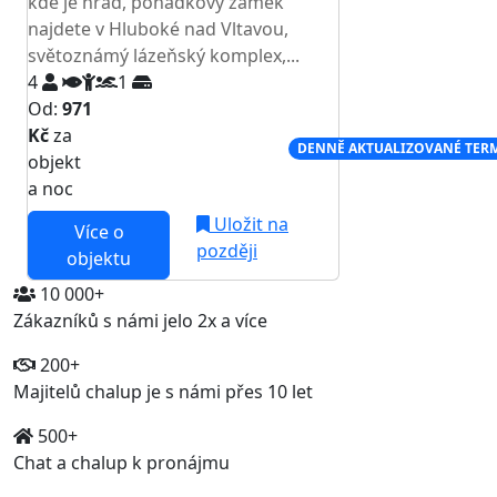
kde je hrad, pohádkový zámek
najdete v Hluboké nad Vltavou,
světoznámý lázeňský komplex,...
4
1
Od:
971
Kč
za
NEJNIŽŠÍ CENA NA TRHU
DENNĚ AKTUALIZOVANÉ TER
objekt
a noc
Uložit na
Více o
později
objektu
10 000+
Zákazníků s námi jelo 2x a více
200+
Majitelů chalup je s námi přes 10 let
500+
Chat a chalup k pronájmu