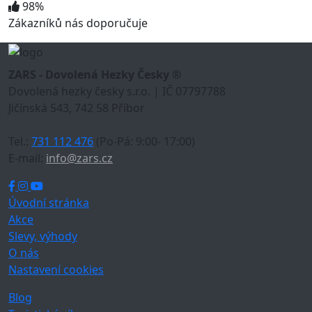
98%
Zákazníků nás doporučuje
ZARS - Dovolená Hezky Česky ®
Dovolená hezky česky s.r.o. | IČ 07797788
Jičínská 543, 742 58 Příbor
Tel.:
731 112 476
(Po-Pá: 9:00- 17:00)
E-mail:
info@zars.cz
Úvodní stránka
Akce
Slevy, výhody
O nás
Nastavení cookies
Blog