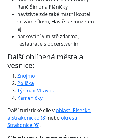
Ranč Šimona Pláničky
navštivte zde také místní kostel
se zámečkem, Hasičské muzeum
aj.
parkování v místě zdarma,
restaurace s občerstvením
Další oblíbená města a
vesnice:
Znojmo
Polička
Týn nad Vltavou
Kameničky
Další turistické cíle v
oblasti Písecko
a Strakonicko (8)
nebo
okresu
Strakonice (6)
.