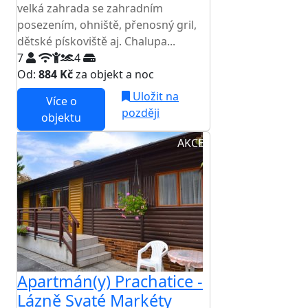
velká zahrada se zahradním
posezením, ohniště, přenosný gril,
dětské pískoviště aj. Chalupa...
7
4
Od:
884 Kč
za objekt a noc
Uložit na
Více o
později
objektu
AKCE
Apartmán(y) Prachatice -
Lázně Svaté Markéty