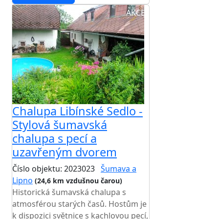
AKCE
Chalupa Libínské Sedlo -
Stylová šumavská
chalupa s pecí a
uzavřeným dvorem
Číslo objektu: 2023023
Šumava a
Lipno
(24,6 km vzdušnou čarou)
Historická šumavská chalupa s
atmosférou starých časů. Hostům je
k dispozici světnice s kachlovou pecí,