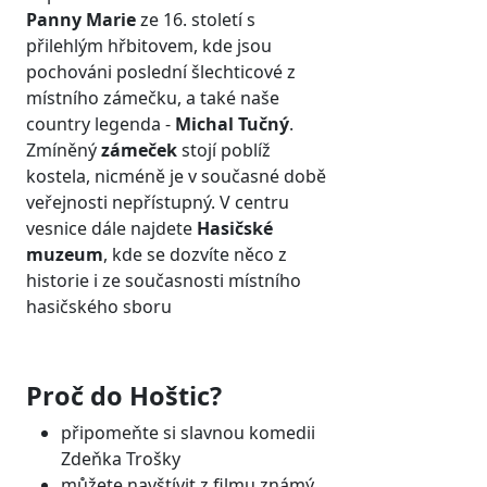
Panny Marie
ze 16. století s
přilehlým hřbitovem, kde jsou
pochováni poslední šlechticové z
místního zámečku, a také naše
country legenda -
Michal Tučný
.
Zmíněný
zámeček
stojí poblíž
kostela, nicméně je v současné době
veřejnosti nepřístupný. V centru
vesnice dále najdete
Hasičské
muzeum
, kde se dozvíte něco z
historie i ze současnosti místního
hasičského sboru
Proč do Hoštic?
připomeňte si slavnou komedii
Zdeňka Trošky
můžete navštívit z filmu známý