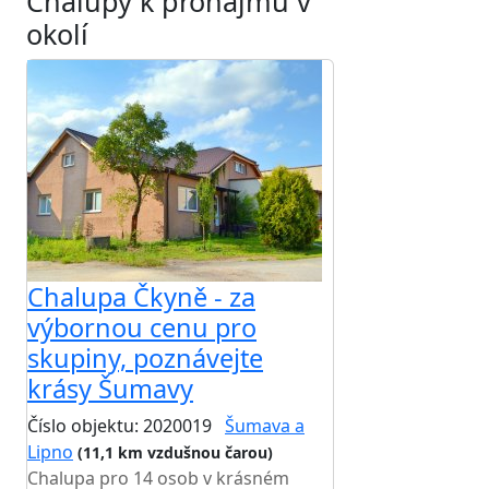
Chalupy k pronájmu v
okolí
Chalupa Čkyně - za
výbornou cenu pro
skupiny, poznávejte
krásy Šumavy
Číslo objektu: 2020019
Šumava a
Lipno
(11,1 km vzdušnou čarou)
Chalupa pro 14 osob v krásném