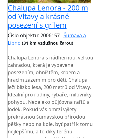
Chalupa Lenora - 200 m
od Vltavy a krásné
posezení s grilem
Číslo objektu: 2006157
Šumava a
Lipno
(31 km vzdušnou čarou)
TOP HODNOCENÍ
Chalupa Lenora s nádhernou, velkou
zahradou, která je vybavena
posezením, ohništěm, krbem a
hracím zázemím pro děti. Chalupa
leží blízko lesa, 200 metrů od Vltavy.
Ideální pro rodiny, rybáře, milovníky
pohybu. Nedaleko půjčovna raftů a
loděk. Pokud vás omrzí výlety
překrásnou šumavskou přírodou
pěšky nebo na kole, byť patří k tomu
nejlepšímu, a to díky terénu,