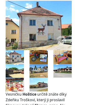
prev
next
Vesničku
Hoštice
určitě znáte díky
Zdeňku Troškovi, který ji proslavil