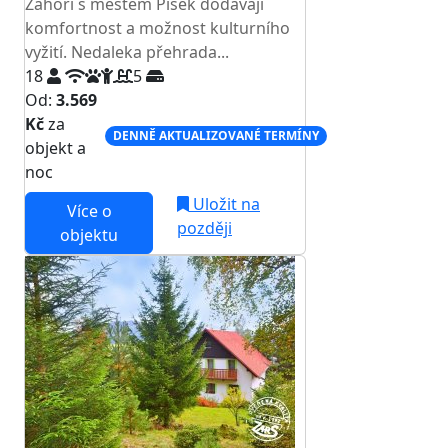
Záhoří s městem Písek dodávají
komfortnost a možnost kulturního
vyžití. Nedaleka přehrada...
18
5
Od:
3.569
Kč
za
DENNĚ AKTUALIZOVANÉ TERMÍNY
objekt a
noc
Uložit na
Více o
později
objektu