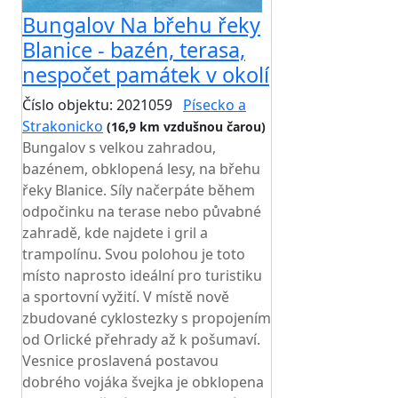
Bungalov Na břehu řeky
Blanice - bazén, terasa,
nespočet památek v okolí
Číslo objektu: 2021059
Písecko a
Strakonicko
(16,9 km vzdušnou čarou)
Bungalov s velkou zahradou,
bazénem, obklopená lesy, na břehu
řeky Blanice. Síly načerpáte během
odpočinku na terase nebo půvabné
zahradě, kde najdete i gril a
trampolínu. Svou polohou je toto
místo naprosto ideální pro turistiku
a sportovní vyžití. V místě nově
zbudované cyklostezky s propojením
od Orlické přehrady až k pošumaví.
Vesnice proslavená postavou
dobrého vojáka švejka je obklopena