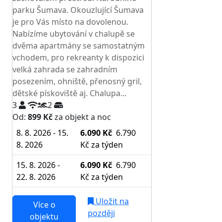
parku Šumava. Okouzlující Šumava
je pro Vás místo na dovolenou.
Nabízíme ubytování v chalupě se
dvěma apartmány se samostatným
vchodem, pro rekreanty k dispozici
velká zahrada se zahradním
posezením, ohniště, přenosný gril,
dětské pískoviště aj. Chalupa...
3
2
Od:
899 Kč
za objekt a noc
8. 8. 2026 - 15.
6.090 Kč
6.790
8. 2026
Kč
za týden
15. 8. 2026 -
6.090 Kč
6.790
22. 8. 2026
Kč
za týden
Uložit na
Více o
později
objektu