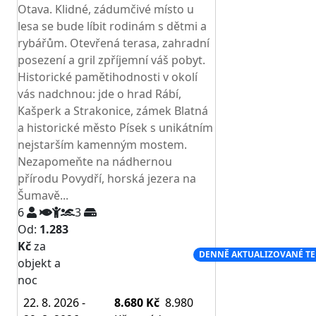
Otava. Klidné, zádumčivé místo u
lesa se bude líbit rodinám s dětmi a
rybářům. Otevřená terasa, zahradní
posezení a gril zpříjemní váš pobyt.
Historické pamětihodnosti v okolí
vás nadchnou: jde o hrad Rábí,
Kašperk a Strakonice, zámek Blatná
a historické město Písek s unikátním
nejstarším kamenným mostem.
Nezapomeňte na nádhernou
přírodu Povydří, horská jezera na
Šumavě...
6
3
Od:
1.283
Kč
za
NEJNIŽŠÍ CENA NA TRHU
DENNĚ AKTUALIZOVANÉ T
objekt a
noc
22. 8. 2026 -
8.680 Kč
8.980