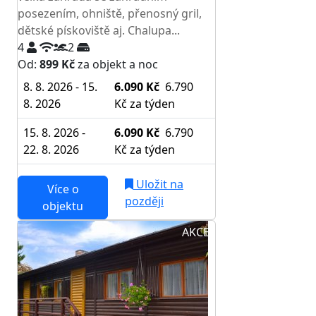
posezením, ohniště, přenosný gril,
dětské pískoviště aj. Chalupa...
4
2
Od:
899 Kč
za objekt a noc
8. 8. 2026 - 15.
6.090 Kč
6.790
8. 2026
Kč
za týden
15. 8. 2026 -
6.090 Kč
6.790
22. 8. 2026
Kč
za týden
Uložit na
Více o
později
objektu
AKCE