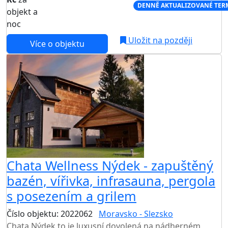
NEJNIŽŠÍ CENA NA TRHU
DENNĚ AKTUALIZOVANÉ TER
objekt a
noc
Uložit na později
Více o objektu
Chata Wellness Nýdek - zapuštěný
bazén, vířivka, infrasauna, pergola
s posezením a grilem
Číslo objektu: 2022062
Moravsko - Slezsko
Chata Nýdek to je luxusní dovolená na nádherném