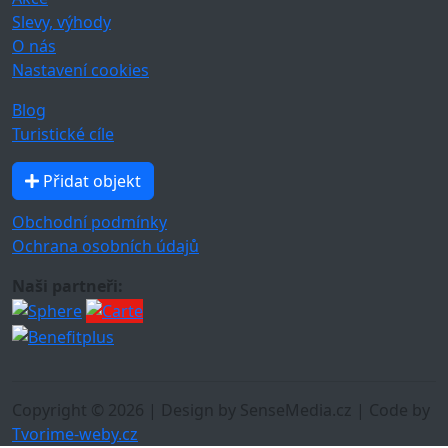
Slevy, výhody
O nás
Nastavení cookies
Blog
Turistické cíle
Přidat objekt
Obchodní podmínky
Ochrana osobních údajů
Naši partneři:
Copyright © 2026 | Design by SenseMedia.cz | Code by
Tvorime-weby.cz