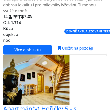
dobrou lokalitu i pro milovníky lyžování. Ti mohou
využít denně...
14
3
Od:
1.714
Kč
za
NEJNIŽŠÍ CENA NA TRHU
DENNĚ AKTUALIZOVANÉ TER
objekt a
noc
Uložit na později
Více o objektu
Apartmán(y) Hořičky 5 - s