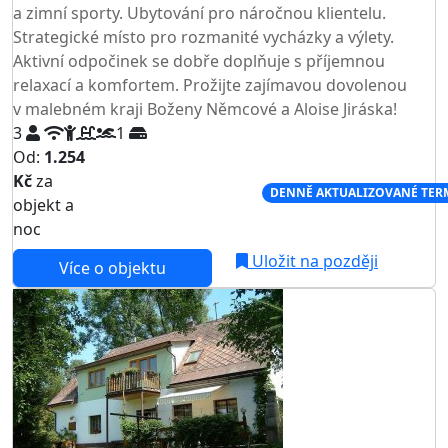
a zimní sporty. Ubytování pro náročnou klientelu.
Strategické místo pro rozmanité vycházky a výlety.
Aktivní odpočinek se dobře doplňuje s příjemnou
relaxací a komfortem. Prožijte zajímavou dovolenou
v malebném kraji Boženy Němcové a Aloise Jiráska!
3
1
Od:
1.254
Kč
za
NEJNIŽŠÍ CENA NA TRHU
DENNĚ AKTUALIZOVANÉ TER
objekt a
noc
Uložit na později
Více o objektu