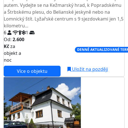
autem. Vydejte se na Kežmarský hrad, k Popradskému
a Štrbskému plesu, do Belianské jeskyně nebo na
Lomnický štít. Lyžařské centrum s 9 sjezdovkami jen 1,5
kilometru...
6
1
Od:
2.600
Kč
za
NEJNIŽŠÍ CENA NA TRHU
DENNĚ AKTUALIZOVANÉ TER
objekt a
noc
Uložit na později
Více o objektu