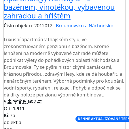
bazénem, vinotékou, vybavenou
zahradou a hřištěm
Číslo objektu: 2012012
Broumovsko a Náchodsko
TOP HODNOCENÍ
Luxusní apartmán v thajském stylu, ve
zrekonstruovaném penzionu s bazénem. Kromě
lenošení na moderně vybavené zahradě můžete
podnikat výlety do pohádkových oblastí Náchodska a
Broumovska. Ty se pyšní historickými památkami,
krásnou přírodou, zdravými lesy, kde se dá houbařit, a
nenáročným terénem. Výborné podmínky pro koupání,
vodní sporty, rybaření, relaxaci. Pohyb a odpočinek se
dá díky poloze penzionu výborně kombinovat.
5
2
Od:
1.911
Kč
za
NEJNIŽŠÍ CENA NA TRHU
DENNĚ AKTUALIZOVANÉ TER
objekt a