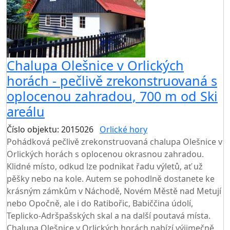
Chalupa Olešnice v Orlických
horách - pečlivě zrekonstruovaná s
oplocenou zahradou, 700 m od Ski
areálu
Číslo objektu: 2015026
Orlické hory
TOP HODNOCENÍ
Pohádková pečlivě zrekonstruovaná chalupa Olešnice v
Orlických horách s oplocenou okrasnou zahradou.
Klidné místo, odkud lze podnikat řadu výletů, ať už
pěšky nebo na kole. Autem se pohodlně dostanete ke
krásným zámkům v Náchodě, Novém Městě nad Metují
nebo Opočně, ale i do Ratibořic, Babiččina údolí,
Teplicko-Adršpašských skal a na další poutavá místa.
Chalupa Olešnice v Orlických horách nabízí výjimečně