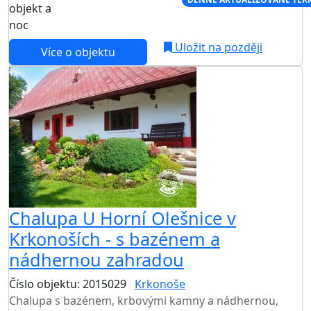
objekt a
noc
Uložit na později
Více o objektu
Chalupa U Horní Olešnice v
Krkonoších - s bazénem a
nádhernou zahradou
Číslo objektu: 2015029
Krkonoše
TOP HODNOCENÍ
Chalupa s bazénem, krbovými kamny a nádhernou,