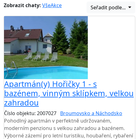
Zobrazit chaty:
Vše
Akce
Seřadit podle...
Apartmán(y) Hořičky 1 - s
bazénem, vinným sklípkem, velkou
zahradou
Číslo objektu: 2007027
Broumovsko a Náchodsko
Pohodlný apartmán v perfektně udržovaném,
moderním penzionu s velkou zahradou a bazénem.
Výborné zázemí pro letní turistiku, houbaření, rybaření