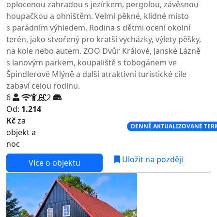
oplocenou zahradou s jezírkem, pergolou, závěsnou
houpačkou a ohništěm. Velmi pěkné, klidné místo
s parádním výhledem. Rodina s dětmi ocení okolní
terén, jako stvořený pro kratší vycházky, výlety pěšky,
na kole nebo autem. ZOO Dvůr Králové, Janské Lázně
s lanovým parkem, koupaliště s tobogánem ve
Špindlerově Mlýně a další atraktivní turistické cíle
zabaví celou rodinu.
6
2
Od:
1.214
Kč
za
NEJNIŽŠÍ CENA NA TRHU
DENNĚ AKTUALIZOVANÉ TER
objekt a
noc
Uložit na později
Více o objektu