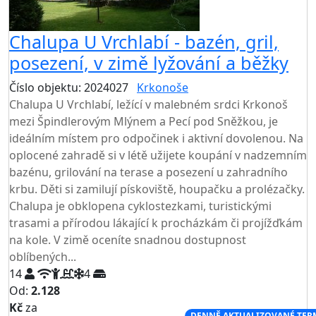
Chalupa U Vrchlabí - bazén, gril,
posezení, v zimě lyžování a běžky
Číslo objektu: 2024027
Krkonoše
Chalupa U Vrchlabí, ležící v malebném srdci Krkonoš
mezi Špindlerovým Mlýnem a Pecí pod Sněžkou, je
ideálním místem pro odpočinek i aktivní dovolenou. Na
oplocené zahradě si v létě užijete koupání v nadzemním
bazénu, grilování na terase a posezení u zahradního
krbu. Děti si zamilují pískoviště, houpačku a prolézačky.
Chalupa je obklopena cyklostezkami, turistickými
trasami a přírodou lákající k procházkám či projížďkám
na kole. V zimě oceníte snadnou dostupnost
oblíbených...
14
4
Od:
2.128
Kč
za
NEJNIŽŠÍ CENA NA TRHU
DENNĚ AKTUALIZOVANÉ TER