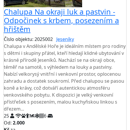
Chalupa Na okraji luk a pastvin -
Odpočinek s krbem, posezením a
hřištěm
Číslo objektu: 2025002
Jeseníky
Chalupa v Andělské Hoře je ideálním místem pro rodiny
s dětmi i skupiny přátel, kteří hledají klidné ubytování v
krásné přírodě Jeseníků. Nachází se na okraji obce,
téměř na samotě, s výhledem na louky a pastviny.
Nabízí velkorysý vnitřní i venkovní prostor, oplocenou
zahradu a dostatek soukromí. Před chalupou se pasou
koně a krávy, což dotváří autentickou atmosféru
venkovského pobytu. K dispozici je velký venkovní
přístřešek s posezením, malou kuchyňskou linkou s
dřezem...
25
6
Od:
2.000
Kč
za