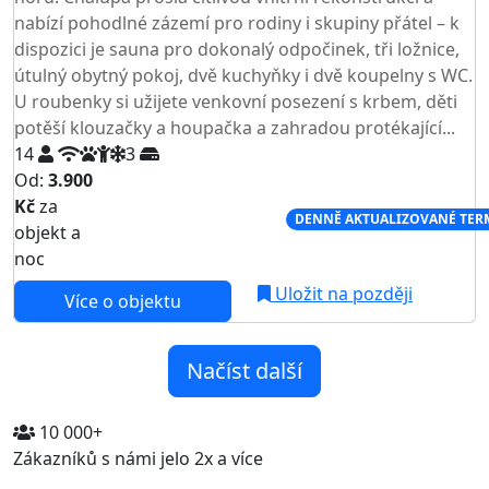
nabízí pohodlné zázemí pro rodiny i skupiny přátel – k
dispozici je sauna pro dokonalý odpočinek, tři ložnice,
útulný obytný pokoj, dvě kuchyňky i dvě koupelny s WC.
U roubenky si užijete venkovní posezení s krbem, děti
potěší klouzačky a houpačka a zahradou protékající...
14
3
Od:
3.900
Kč
za
NEJNIŽŠÍ CENA NA TRHU
DENNĚ AKTUALIZOVANÉ TER
objekt a
noc
Uložit na později
Více o objektu
Načíst další
10 000+
Zákazníků s námi jelo 2x a více