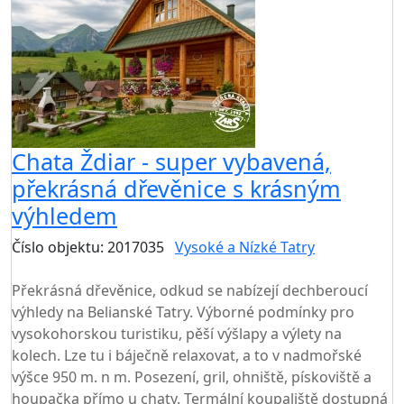
Chata Ždiar - super vybavená,
překrásná dřevěnice s krásným
výhledem
Číslo objektu: 2017035
Vysoké a Nízké Tatry
TOP HODNOCENÍ
Překrásná dřevěnice, odkud se nabízejí dechberoucí
výhledy na Belianské Tatry. Výborné podmínky pro
vysokohorskou turistiku, pěší výšlapy a výlety na
kolech. Lze tu i báječně relaxovat, a to v nadmořské
výšce 950 m. n m. Posezení, gril, ohniště, pískoviště a
houpačka přímo u chaty. Termální koupaliště dostupná