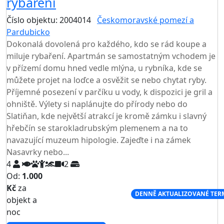
rybaření
Číslo objektu: 2004014
Českomoravské pomezí a
Pardubicko
TOP HODNOCENÍ
Dokonalá dovolená pro každého, kdo se rád koupe a
miluje rybaření. Apartmán se samostatným vchodem je
v přízemí domu hned vedle mlýna, u rybníka, kde se
můžete projet na loďce a osvěžit se nebo chytat ryby.
Příjemné posezení v parčíku u vody, k dispozici je gril a
ohniště. Výlety si naplánujte do přírody nebo do
Slatiňan, kde největší atrakcí je kromě zámku i slavný
hřebčín se starokladrubským plemenem a na to
navazující muzeum hipologie. Zajeďte i na zámek
Nasavrky nebo...
4
2
Od:
1.000
Kč
za
NEJNIŽŠÍ CENA NA TRHU
DENNĚ AKTUALIZOVANÉ TER
objekt a
noc