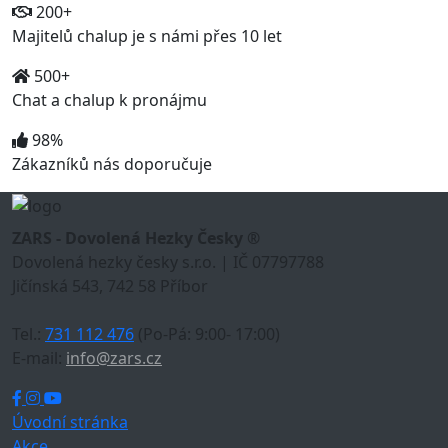
200+
Majitelů chalup je s námi přes 10 let
500+
Chat a chalup k pronájmu
98%
Zákazníků nás doporučuje
ZARS - Dovolená Hezky Česky ®
Dovolená hezky česky s.r.o. | IČ 07797788
Jičínská 543, 742 58 Příbor
Tel.:
731 112 476
(Po-Pá: 9:00- 17:00)
E-mail:
info@zars.cz
Úvodní stránka
Akce