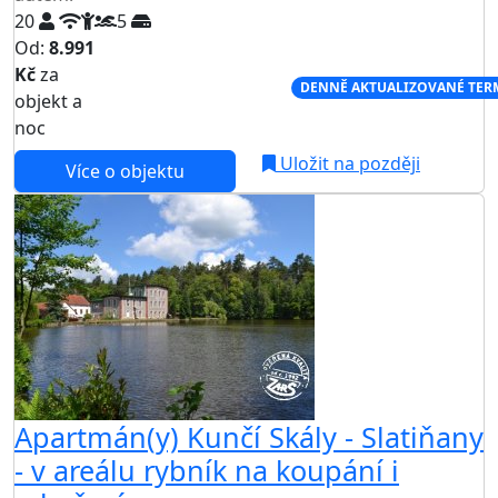
20
5
Od:
8.991
Kč
za
NEJNIŽŠÍ CENA NA TRHU
DENNĚ AKTUALIZOVANÉ TER
objekt a
noc
Uložit na později
Více o objektu
Apartmán(y) Kunčí Skály - Slatiňany
- v areálu rybník na koupání i