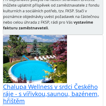
můžete uplatnit příspěvek od zaměstnavatele z
fondu
kulturních a sociálních potřeb
, tzv. FKSP. Stačí v
poznámce objednávky uvést požadavek na částečnou
nebo celou úhrada z FKSP, rádi pro Vás
vystavíme
fakturu zaměstnavateli
.
Chalupa Wellness v srdci Českého
ráje - s vířivkou,saunou, bazénem,
hřištěm