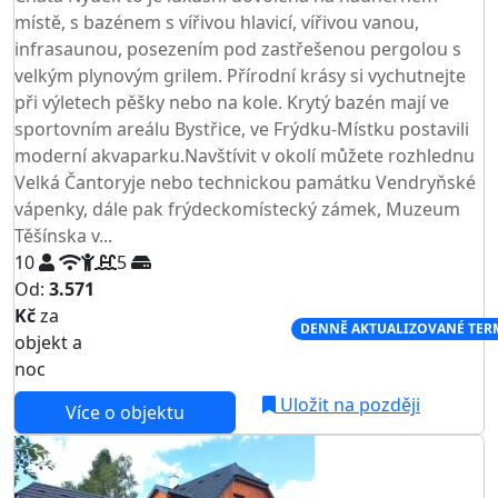
místě, s bazénem s vířivou hlavicí, vířivou vanou,
infrasaunou, posezením pod zastřešenou pergolou s
velkým plynovým grilem. Přírodní krásy si vychutnejte
při výletech pěšky nebo na kole. Krytý bazén mají ve
sportovním areálu Bystřice, ve Frýdku-Místku postavili
moderní akvaparku.Navštívit v okolí můžete rozhlednu
Velká Čantoryje nebo technickou památku Vendryňské
vápenky, dále pak frýdeckomístecký zámek, Muzeum
Těšínska v...
10
5
Od:
3.571
Kč
za
NEJNIŽŠÍ CENA NA TRHU
DENNĚ AKTUALIZOVANÉ TER
objekt a
noc
Uložit na později
Více o objektu