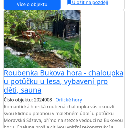
Uložit na později
Více o objektu
Roubenka Bukova hora - chaloupka
u potůčku u lesa, vybavení pro
děti, sauna
Číslo objektu: 2024008
Orlické hory
Romantická horská roubená chaloupka vás okouzlí
svou klidnou polohou v malebném údolí u potůčku
Moravská Sázava, přímo na stezce vedoucí na Bukovou
horu. Chalupa prošla citlivou vnitřní rekonstrukcí a