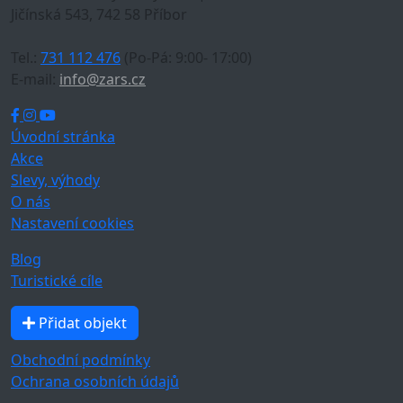
Jičínská 543, 742 58 Příbor
Tel.:
731 112 476
(Po-Pá: 9:00- 17:00)
E-mail:
info@zars.cz
Úvodní stránka
Akce
Slevy, výhody
O nás
Nastavení cookies
Blog
Turistické cíle
Přidat objekt
Obchodní podmínky
Ochrana osobních údajů