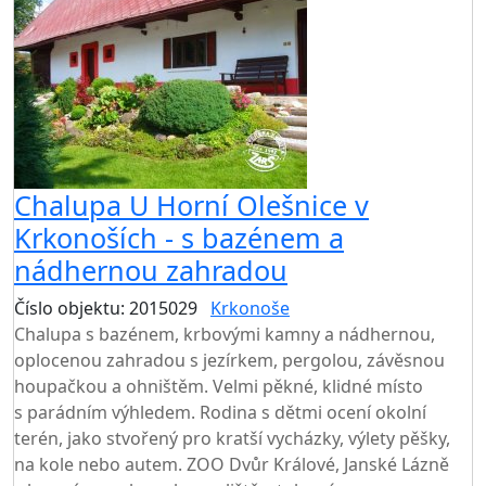
Chalupa U Horní Olešnice v
Krkonoších - s bazénem a
nádhernou zahradou
Číslo objektu: 2015029
Krkonoše
TOP HODNOCENÍ
Chalupa s bazénem, krbovými kamny a nádhernou,
oplocenou zahradou s jezírkem, pergolou, závěsnou
houpačkou a ohništěm. Velmi pěkné, klidné místo
s parádním výhledem. Rodina s dětmi ocení okolní
terén, jako stvořený pro kratší vycházky, výlety pěšky,
na kole nebo autem. ZOO Dvůr Králové, Janské Lázně