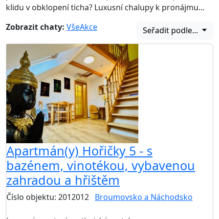
klidu v obklopení ticha? Luxusní chalupy k pronájmu…
Zobrazit chaty:
Vše
Akce
Seřadit podle...
Apartmán(y) Hořičky 5 - s
bazénem, vinotékou, vybavenou
zahradou a hřištěm
Číslo objektu: 2012012
Broumovsko a Náchodsko
TOP HODNOCENÍ