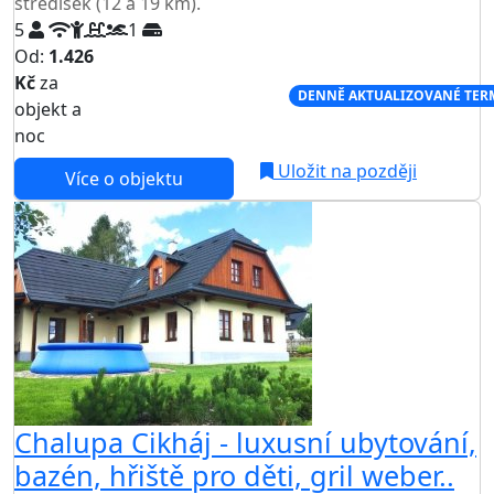
středisek (12 a 19 km).
5
1
Od:
1.426
Kč
za
NEJNIŽŠÍ CENA NA TRHU
DENNĚ AKTUALIZOVANÉ TER
objekt a
noc
Uložit na později
Více o objektu
Chalupa Cikháj - luxusní ubytování,
bazén, hřiště pro děti, gril weber..