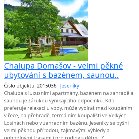
Chalupa Domašov - velmi pěkné
ubytování s bazénem, saunou..
Číslo objektu: 2015036
Jeseníky
TOP HODNOCENÍ
Chalupa s luxusními apartmány, bazénem na zahradě a
saunou je zárukou vynikajícího odpočinku. Kdo
preferuje relaxaci u vody, může vybírat mezi koupáním
v řece, na přehradě, termálním koupališti ve Velkých
Losinách nebo v zahradním bazénu. Jeseníky se pyšní
velmi pěknou přírodou, zajímavými výhledy a
pohodlnými trasami i pro rodiny s dětmi. Z