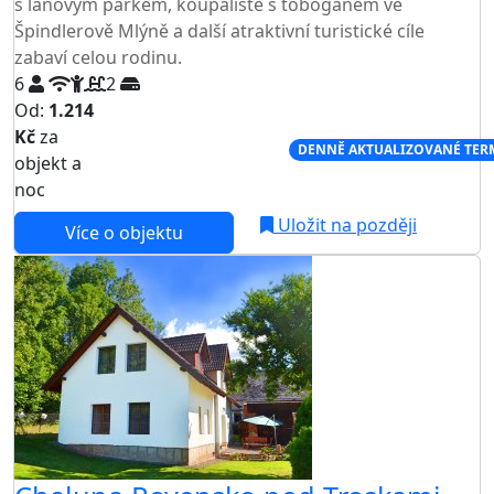
s lanovým parkem, koupaliště s tobogánem ve
Špindlerově Mlýně a další atraktivní turistické cíle
zabaví celou rodinu.
6
2
Od:
1.214
Kč
za
NEJNIŽŠÍ CENA NA TRHU
DENNĚ AKTUALIZOVANÉ TER
objekt a
noc
Uložit na později
Více o objektu