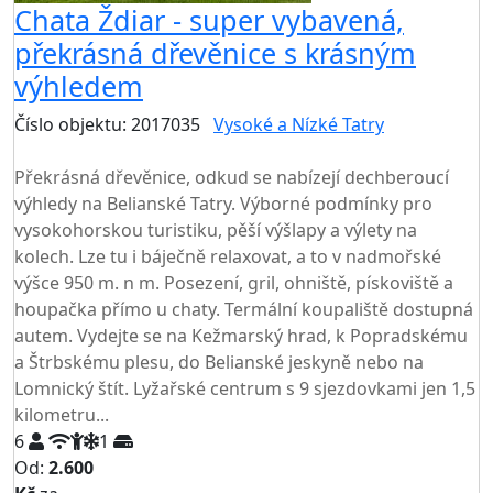
Chata Ždiar - super vybavená,
překrásná dřevěnice s krásným
výhledem
Číslo objektu: 2017035
Vysoké a Nízké Tatry
TOP HODNOCENÍ
Překrásná dřevěnice, odkud se nabízejí dechberoucí
výhledy na Belianské Tatry. Výborné podmínky pro
vysokohorskou turistiku, pěší výšlapy a výlety na
kolech. Lze tu i báječně relaxovat, a to v nadmořské
výšce 950 m. n m. Posezení, gril, ohniště, pískoviště a
houpačka přímo u chaty. Termální koupaliště dostupná
autem. Vydejte se na Kežmarský hrad, k Popradskému
a Štrbskému plesu, do Belianské jeskyně nebo na
Lomnický štít. Lyžařské centrum s 9 sjezdovkami jen 1,5
kilometru...
6
1
Od:
2.600