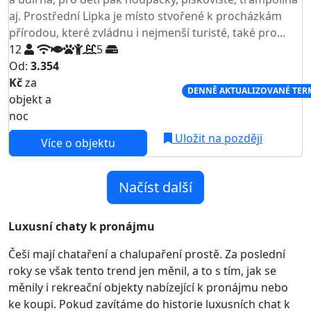
aj. Prostřední Lipka je místo stvořené k procházkám
přírodou, které zvládnu i nejmenší turisté, také pro...
12
5
Od:
3.354
Kč
za
NEJNIŽŠÍ CENA NA TRHU
DENNĚ AKTUALIZOVANÉ TER
objekt a
noc
Uložit na později
Více o objektu
Načíst další
Luxusní chaty k pronájmu
Češi mají chataření a chalupaření prostě. Za poslední
roky se však tento trend jen měnil, a to s tím, jak se
měnily i rekreační objekty nabízející k pronájmu nebo
ke koupi. Pokud zavítáme do historie luxusních chat k