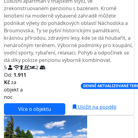
Luxusní apartmán v thajském stylu, ve
zrekonstruovaném penzionu s bazénem. Kromě
lenošení na moderně vybavené zahradě můžete
podnikat výlety do pohádkových oblastí Náchodska a
Broumovska. Ty se pyšní historickými památkami,
krásnou přírodou, zdravými lesy, kde se dá houbařit, a
nenáročným terénem. Výborné podmínky pro koupání,
vodní sporty, rybaření, relaxaci. Pohyb a odpočinek se
dá díky poloze penzionu výborně kombinovat.
5
2
Od:
1.911
Kč
za
NEJNIŽŠÍ CENA NA TRHU
DENNĚ AKTUALIZOVANÉ TER
objekt a
noc
Uložit na později
Více o objektu