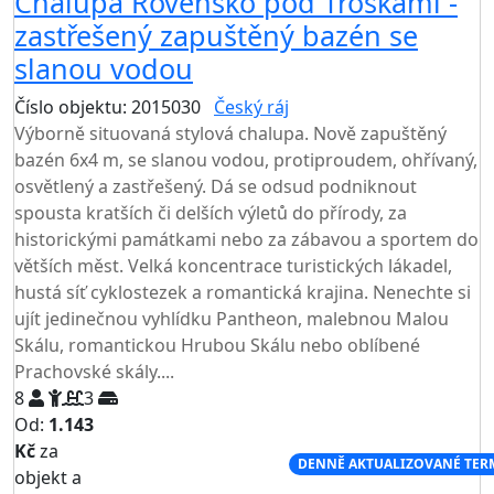
Chalupa Rovensko pod Troskami -
zastřešený zapuštěný bazén se
slanou vodou
Číslo objektu: 2015030
Český ráj
Výborně situovaná stylová chalupa. Nově zapuštěný
bazén 6x4 m, se slanou vodou, protiproudem, ohřívaný,
osvětlený a zastřešený. Dá se odsud podniknout
spousta kratších či delších výletů do přírody, za
historickými památkami nebo za zábavou a sportem do
větších měst. Velká koncentrace turistických lákadel,
hustá síť cyklostezek a romantická krajina. Nenechte si
ujít jedinečnou vyhlídku Pantheon, malebnou Malou
Skálu, romantickou Hrubou Skálu nebo oblíbené
Prachovské skály....
8
3
Od:
1.143
Kč
za
NEJNIŽŠÍ CENA NA TRHU
DENNĚ AKTUALIZOVANÉ TER
objekt a