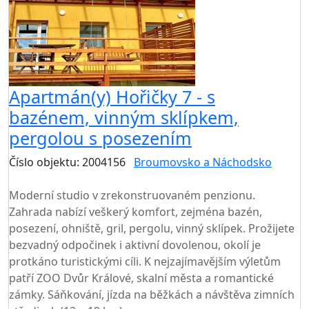
Apartmán(y) Hořičky 7 - s
bazénem, vinným sklípkem,
pergolou s posezením
Číslo objektu: 2004156
Broumovsko a Náchodsko
TOP HODNOCENÍ
Moderní studio v zrekonstruovaném penzionu.
Zahrada nabízí veškerý komfort, zejména bazén,
posezení, ohniště, gril, pergolu, vinný sklípek. Prožijete
bezvadný odpočinek i aktivní dovolenou, okolí je
protkáno turistickými cíli. K nejzajímavějším výletům
patří ZOO Dvůr Králové, skalní města a romantické
zámky. Sáňkování, jízda na běžkách a návštěva zimních