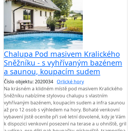
Chalupa Pod masivem Kralického
Sněžníku - s vyhřívaným bazénem
a saunou, koupacím sudem
Číslo objektu: 2020034
Orlické hory
Na krásném a klidném místě pod masivem Kralického
Sněžníku nabízíme stylovou chalupu s vlastním
vyhřívaným bazénem, koupacím sudem a infra saunou
až pro 12 osob s výhledem na hory. Bohaté venkovní
vybavení jistě oceníte při své letní dovolené, kdy je Vám
k dispozici venkovní posezení na terase a u ohniště, gril
a udírna, pro děti pak houpačky, pískoviště, trampolína