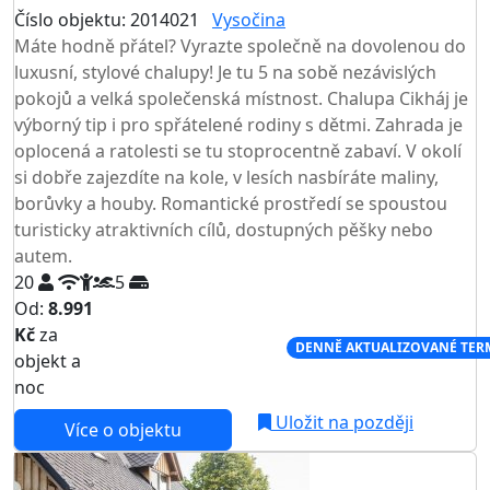
Číslo objektu: 2014021
Vysočina
Máte hodně přátel? Vyrazte společně na dovolenou do
luxusní, stylové chalupy! Je tu 5 na sobě nezávislých
pokojů a velká společenská místnost. Chalupa Cikháj je
výborný tip i pro spřátelené rodiny s dětmi. Zahrada je
oplocená a ratolesti se tu stoprocentně zabaví. V okolí
si dobře zajezdíte na kole, v lesích nasbíráte maliny,
borůvky a houby. Romantické prostředí se spoustou
turisticky atraktivních cílů, dostupných pěšky nebo
autem.
20
5
Od:
8.991
Kč
za
NEJNIŽŠÍ CENA NA TRHU
DENNĚ AKTUALIZOVANÉ TER
objekt a
noc
Uložit na později
Více o objektu