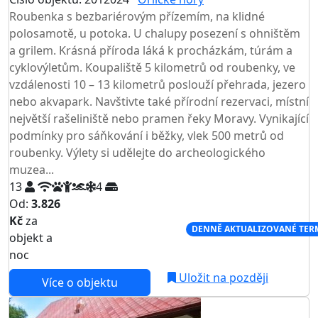
TOP HODNOCENÍ
Roubenka s bezbariérovým přízemím, na klidné
polosamotě, u potoka. U chalupy posezení s ohništěm
a grilem. Krásná příroda láká k procházkám, túrám a
cyklovýletům. Koupaliště 5 kilometrů od roubenky, ve
vzdálenosti 10 – 13 kilometrů poslouží přehrada, jezero
nebo akvapark. Navštivte také přírodní rezervaci, místní
největší rašeliniště nebo pramen řeky Moravy. Vynikající
podmínky pro sáňkování i běžky, vlek 500 metrů od
roubenky. Výlety si udělejte do archeologického
muzea...
13
4
Od:
3.826
Kč
za
NEJNIŽŠÍ CENA NA TRHU
DENNĚ AKTUALIZOVANÉ TER
objekt a
noc
Uložit na později
Více o objektu