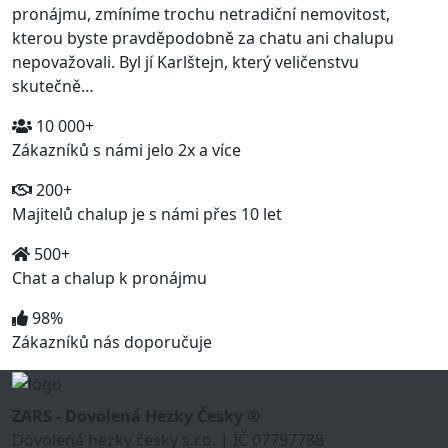
pronájmu, zmíníme trochu netradiční nemovitost,
kterou byste pravděpodobně za chatu ani chalupu
nepovažovali. Byl jí Karlštejn, který veličenstvu
skutečně…
10 000+
Zákazníků s námi jelo 2x a více
200+
Majitelů chalup je s námi přes 10 let
500+
Chat a chalup k pronájmu
98%
Zákazníků nás doporučuje
ZARS - Dovolená Hezky Česky ®
Dovolená hezky česky s.r.o. | IČ 07797788