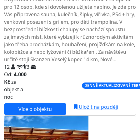
pro 12 osob, kde si dovolenou užijete naplno. Je zde pro
Vás připravena sauna, kulečník, šipky, vířivka, PS4 + hry,
venkovní posezení s grilem, pro děti trampolína. V
bezprostřední blízkosti chalupy se nachází spoustu
zajímavých míst, které vybízejí k různorodým aktivitám
jako třeba procházkám, houbaření, projížďkám na kole,
koloběžce a nebo lyžování či běžkaření. Za návštěvu
určitě stojí Skanzen Veselý kopec 14 km, Nové...
12
3
Od:
4.000
Kč
za
NEJNIŽŠÍ CENA NA TRHU
DENNĚ AKTUALIZOVANÉ TER
objekt a
noc
Uložit na později
Více o objektu