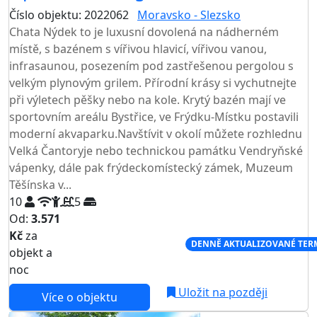
Číslo objektu: 2022062
Moravsko - Slezsko
Chata Nýdek to je luxusní dovolená na nádherném
místě, s bazénem s vířivou hlavicí, vířivou vanou,
infrasaunou, posezením pod zastřešenou pergolou s
velkým plynovým grilem. Přírodní krásy si vychutnejte
při výletech pěšky nebo na kole. Krytý bazén mají ve
sportovním areálu Bystřice, ve Frýdku-Místku postavili
moderní akvaparku.Navštívit v okolí můžete rozhlednu
Velká Čantoryje nebo technickou památku Vendryňské
vápenky, dále pak frýdeckomístecký zámek, Muzeum
Těšínska v...
10
5
Od:
3.571
Kč
za
NEJNIŽŠÍ CENA NA TRHU
DENNĚ AKTUALIZOVANÉ TER
objekt a
noc
Uložit na později
Více o objektu