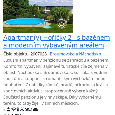
Apartmán(y) Hořičky 2 - s bazénem
a moderním vybaveným areálem
Číslo objektu: 2007028
Broumovsko a Náchodsko
Luxusní apartmán v penzionu se zahradou a bazénem.
Komfortní vybavení, zajímavé turistické cíle zejména v
oblasti Náchodska a Broumovska. Okolí láká k vodním
sportům a koupání, k romantickým vycházkám nebo
houbaření. Z nabídky zámků, hradů, přírodních krás a
sportovních aktivit si stoprocentně vybere každý.
Součástí penzionu je vinný sklípe. Díky výbornému
terénu to tady žije i v zimních měsících.
5
2