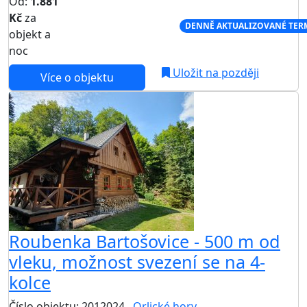
Od:
1.881
Kč
za
NEJNIŽŠÍ CENA NA TRHU
DENNĚ AKTUALIZOVANÉ TER
objekt a
noc
Uložit na později
Více o objektu
Roubenka Bartošovice - 500 m od
vleku, možnost svezení se na 4-
kolce
Číslo objektu: 2012024
Orlické hory