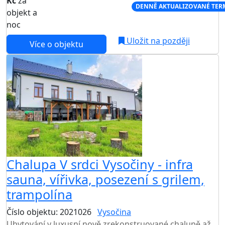
Kč
za
NEJNIŽŠÍ CENA NA TRHU
DENNĚ AKTUALIZOVANÉ TER
objekt a
noc
Uložit na později
Více o objektu
Chalupa V srdci Vysočiny - infra
sauna, vířivka, posezení s grilem,
trampolína
Číslo objektu: 2021026
Vysočina
Ubytování v luxusní nově zrekonstruované chalupě až