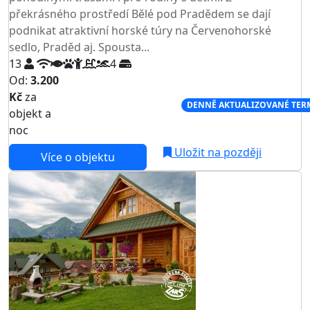
překrásného prostředí Bělé pod Pradědem se dají
podnikat atraktivní horské túry na Červenohorské
sedlo, Praděd aj. Spousta...
13
4
Od:
3.200
Kč
za
NEJNIŽŠÍ CENA NA TRHU
DENNĚ AKTUALIZOVANÉ TER
objekt a
noc
Uložit na později
Více o objektu