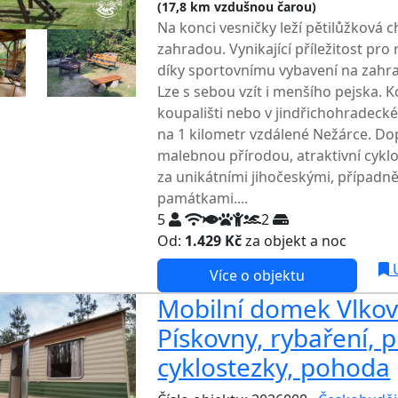
(17,8 km vzdušnou čarou)
TOP HODN
Na konci vesničky leží pětilůžková 
zahradou. Vynikající příležitost pro 
díky sportovnímu vybavení na zahrad
Lze s sebou vzít i menšího pejska. K
koupališti nebo v jindřichohradeck
na 1 kilometr vzdálené Nežárce. D
malebnou přírodou, atraktivní cykl
za unikátními jihočeskými, případn
památkami....
5
2
Od:
1.429 Kč
za objekt a noc
NEJNI
U
Více o objektu
Mobilní domek Vlkov 
Pískovny, rybaření, p
cyklostezky, pohoda