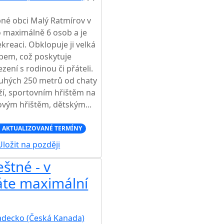
né obci Malý Ratmírov v
o maximálně 6 osob a je
reaci. Obklopuje ji velká
bem, což poskytuje
zení s rodinou či přáteli.
pouhých 250 metrů od chaty
ží, sportovním hřištěm na
lovým hřištěm, dětským...
 AKTUALIZOVANÉ TERMÍNY
ložit na později
štné - v
te maximální
adecko (Česká Kanada)