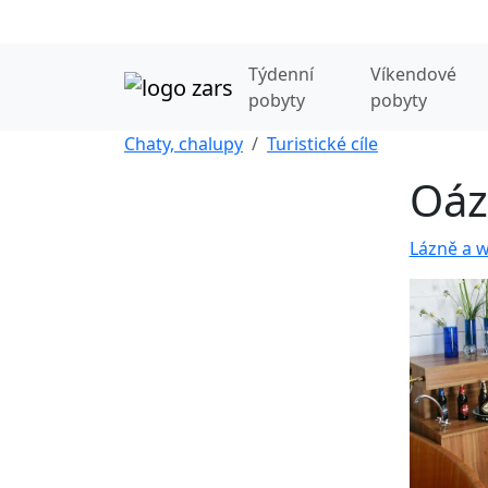
Týdenní
Víkendové
pobyty
pobyty
Chaty, chalupy
Turistické cíle
Oáz
Lázně a w