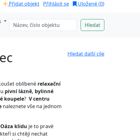
Přidat objekt
Přihlásit se
Uložené (
0
)
s
dec
Hledat další cíle
koušet oblíbené
relaxační
sou
pivní lázně, bylinné
vé koupele
?
V centru
e
naleznete vše na jednom
 Oáza klidu
je to pravé
teří si chtějí nechat