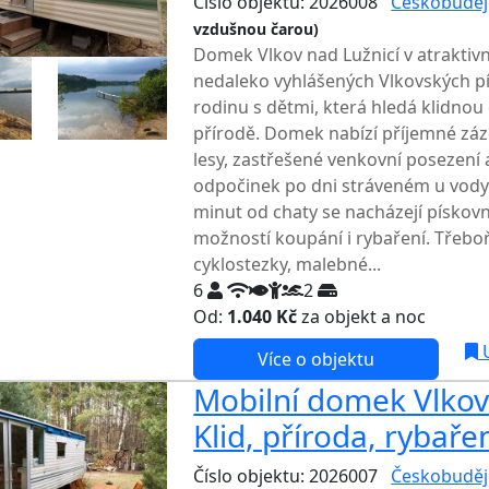
Číslo objektu: 2026008
Českobuděj
vzdušnou čarou)
Domek Vlkov nad Lužnicí v atraktivn
nedaleko vyhlášených Vlkovských pí
rodinu s dětmi, která hledá klidno
přírodě. Domek nabízí příjemné zá
lesy, zastřešené venkovní posezení
odpočinek po dni stráveném u vody 
minut od chaty se nacházejí pískov
možností koupání i rybaření. Třebo
cyklostezky, malebné...
6
2
Od:
1.040 Kč
za objekt a noc
NEJNI
U
Více o objektu
Mobilní domek Vlkov 
Klid, příroda, rybaře
Číslo objektu: 2026007
Českobuděj