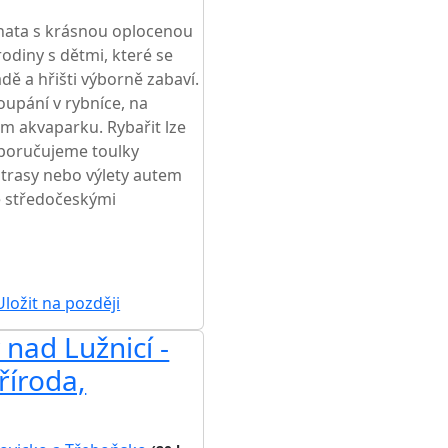
OCENÍ
chata s krásnou oplocenou
rodiny s dětmi, které se
ě a hřišti výborně zabaví.
oupání v rybníce, na
ém akvaparku. Rybařit lze
oporučujeme toulky
otrasy nebo výlety autem
ě středočeskými
ŽŠÍ CENA NA TRHU
ložit na později
nad Lužnicí -
říroda,