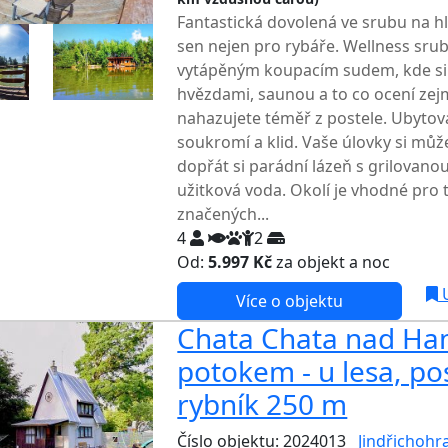
Fantastická dovolená ve srubu na hl
sen nejen pro rybáře. Wellness srub
vytápěným koupacím sudem, kde si 
hvězdami, saunou a to co ocení zejm
nahazujete téměř z postele. Ubytov
soukromí a klid. Vaše úlovky si můž
dopřát si parádní lázeň s grilovan
užitková voda. Okolí je vhodné pro t
značených...
4
2
Od:
5.997 Kč
za objekt a noc
U
Více o objektu
Chata Chata nad H
potokem - u lesa, pos
rybník 250 m
Číslo objektu: 2024013
Jindřichohr