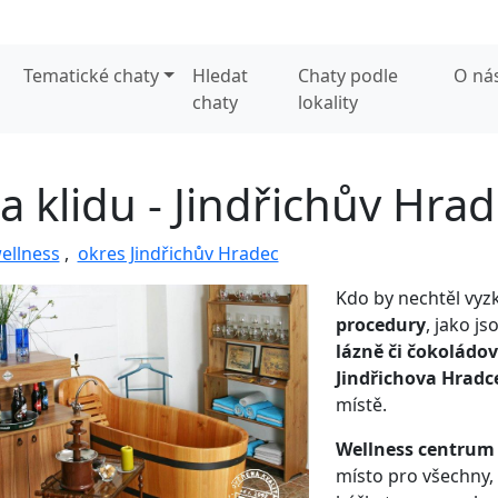
Tematické chaty
Hledat
Chaty podle
O ná
chaty
lokality
a klidu - Jindřichův Hra
ellness
,
okres Jindřichův Hradec
Kdo by nechtěl vyz
procedury
, jako j
lázně či čokoládo
Jindřichova Hradc
místě.
Wellness centrum
místo pro všechny, k