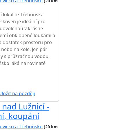
ovicko a Třeboňsko
(20 km
í lokalitě Třeboňska
skoven je ideální pro
u dovolenou v krásné
zemí obklopené loukami a
 a dostatek prostoru pro
nebo na kole. Jen pár
ny s průzračnou vodou,
ňsko láká na rovinaté
ŽŠÍ CENA NA TRHU
ložit na později
nad Lužnicí -
ní, koupání
ovicko a Třeboňsko
(20 km