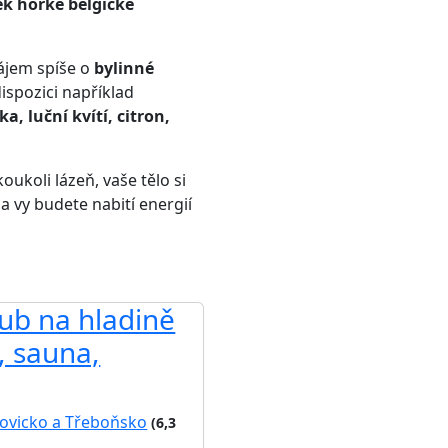
ek horké belgické
ájem spíše o
bylinné
dispozici například
, luční kvítí, citron,
koukoli lázeň, vaše tělo si
 vy budete nabití energií
rub na hladině
, sauna,
ovicko a Třeboňsko
(6,3