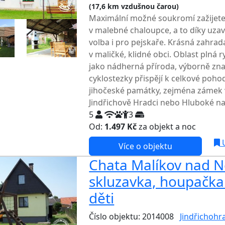
(17,6 km vzdušnou čarou)
TOP HODN
Maximální možné soukromí zažijet
v malebné chaloupce, a to díky uza
volba i pro pejskaře. Krásná zahra
v maličké, klidné obci. Oblast plná 
jako nádherná příroda, výborně znač
cyklostezky přispějí k celkové poho
jihočeské památky, zejména zámek 
Jindřichově Hradci nebo Hluboké na
5
3
Od:
1.497 Kč
za objekt a noc
NEJNI
U
Více o objektu
Chata Malíkov nad N
skluzavka, houpačka
děti
Číslo objektu: 2014008
Jindřichohr