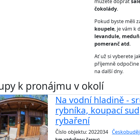
můžete dopřát
šál
čokolády
.
Pokud byste měli z
koupele
, je vám k 
levandule, meduňka
pomeranč atd
.
Ať už si vyberete ja
příjemně odpočine a
na další dny.
upy k pronájmu v okolí
Na vodní hladině - s
rybníka, koupací sud
rybaření
Číslo objektu: 2022034
Českobuděj
km vzdušnou čarou)