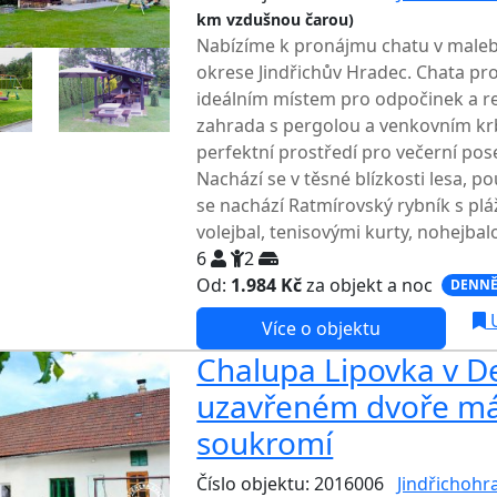
km vzdušnou čarou)
Nabízíme k pronájmu chatu v maleb
okrese Jindřichův Hradec. Chata pr
ideálním místem pro odpočinek a rek
zahrada s pergolou a venkovním kr
perfektní prostředí pro večerní pose
Nachází se v těsné blízkosti lesa, 
se nachází Ratmírovský rybník s plá
volejbal, tenisovými kurty, nohejba
6
2
Od:
1.984 Kč
za objekt a noc
DENNĚ
U
Více o objektu
Chalupa Lipovka v De
uzavřeném dvoře má
soukromí
Číslo objektu: 2016006
Jindřichohr