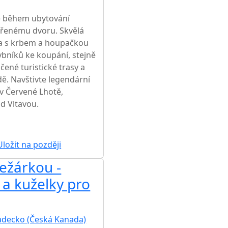
OCENÍ
e během ubytování
vřenému dvoru. Skvělá
da s krbem a houpačkou
rybníků ke koupání, stejně
ené turistické trasy a
dě. Navštivte legendární
v Červené Lhotě,
d Vltavou.
ŽŠÍ CENA NA TRHU
ložit na později
ežárkou -
 a kuželky pro
adecko (Česká Kanada)