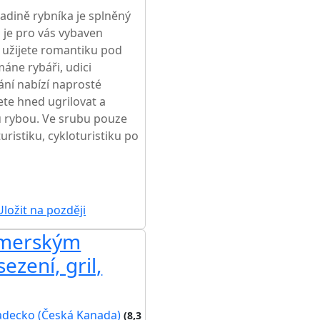
adině rybníka je splněný
 je pro vás vybaven
užijete romantiku pod
áne rybáři, udici
ání nabízí naprosté
ete hned ugrilovat a
ou rybou. Ve srubu pouze
uristiku, cykloturistiku po
ložit na později
amerským
ezení, gril,
adecko (Česká Kanada)
(8,3