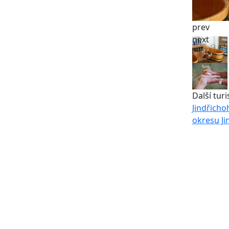
prev
next
Další turi
Jindřicho
okresu Ji