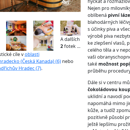
hýčkat a rozmazlova
Nejen pro milovníky
oblíbená
pivní láz
blahodárných léčiv
s účinky piva a všec
výrobě piva nezby
A dalších
ke zlepšení vlasů, pl
2
fotek ...
celého těla a v ne
stické cíle v
oblasti
vaši obranyschopnos
hradecko (Česká Kanada) (6)
nebo
také
možnost popí
ndřichův Hradec (7)
.
průběhu procedury
Dále si v centru m
čokoládovou koup
uklidní a navodí poc
napomáhá mimo jiné
kůže, a tudíž zpoma
pozitivně působí pr
ještě lepšímu prož