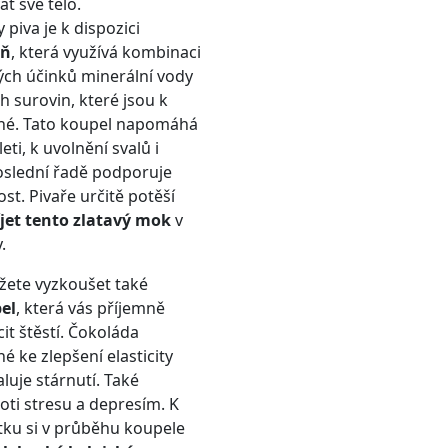
t své tělo.
 piva je k dispozici
eň
, která využívá kombinaci
ých účinků minerální vody
h surovin, které jsou k
tné. Tato koupel napomáhá
eti, k uvolnění svalů i
poslední řadě podporuje
t. Pivaře určitě potěší
jet tento zlatavý mok
v
.
ůžete vyzkoušet také
el
, která vás příjemně
it štěstí. Čokoláda
 ke zlepšení elasticity
luje stárnutí. Také
oti stresu a depresím. K
itku si v průběhu koupele