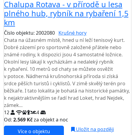
Chalupa Rotava - v přírodě u lesa
plného hub, rybník na rybaření 1,5
km
Číslo objektu: 2002080
Krušné hory
Chata na úžasném místě, hned u ní leží tenisový kurt.
Dobré zázemí pro sportovně založené přátele nebo
známé rodiny, k dispozici jsou 4 samostatné ložnice.
Okolní lesy lákají k vycházkám a nedaleký rybník
k rybaření. 10 metrů od chaty se můžete osvěžit
v potoce. Nádherná krušnohorská příroda si získá
srdce pěších turistů i cyklistů. V zimě skvělý terén pro
běžkaře. I tato lokalita je bohatá na historické památky,
k nejaktraktivnějším se řadí hrad Loket, hrad Nejdek,
zámek...
12
4
Od:
2.569 Kč
za objekt a noc
Uložit na později
Více o objektu