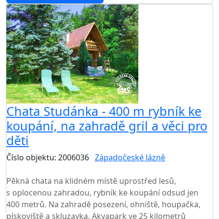
AKCE
Chata Studánka - 400 m rybník ke
koupání, na zahradě gril a věci pro
děti
Číslo objektu: 2006036
Západočeské lázně
TOP HODNOCENÍ
Pěkná chata na klidném místě uprostřed lesů,
s oplocenou zahradou, rybník ke koupání odsud jen
400 metrů. Na zahradě posezení, ohniště, houpačka,
pískoviště a skluzavka. Akvapark ve 25 kilometrů