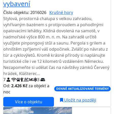
vybavení
Číslo objektu: 2016026
Krušné hory
TOP HODNOCENÍ
Stylová, prostorná chalupa s velkou zahradou,
vyhřívaným bazénem s protiproudem a pohodlnými
opalovacími lehátky. Klidná dovolená na samotě, v
nadmořské výšce 800 m. n. m. Na zahradě určitě
využijete pinpongový stůl a saunu. Pergola s grilem a
ohništěm zpříjemní váš odpočinek. Zvlášť po návratu z
túr a cyklovýletů. Kromě krásné přírody si naplánujte
turistické cíle i ve 12 kilometrů vzdáleném Německu.
Nezapomeňte si udělat čas na návštěvy zámků Červený
hrádek, Klášterec...
7
3
Od:
2.426 Kč
za objekt a
DENNĚ AKTUALIZOVANÉ TERMÍNY
noc
Uložit na později
Více o objektu