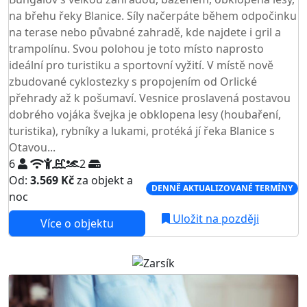
na břehu řeky Blanice. Síly načerpáte během odpočinku
na terase nebo půvabné zahradě, kde najdete i gril a
trampolínu. Svou polohou je toto místo naprosto
ideální pro turistiku a sportovní vyžití. V místě nově
zbudované cyklostezky s propojením od Orlické
přehrady až k pošumaví. Vesnice proslavená postavou
dobrého vojáka švejka je obklopena lesy (houbaření,
turistika), rybníky a lukami, protéká jí řeka Blanice s
Otavou...
6
2
Od:
3.569 Kč
za objekt a
DENNĚ AKTUALIZOVANÉ TERMÍNY
noc
Uložit na později
Více o objektu