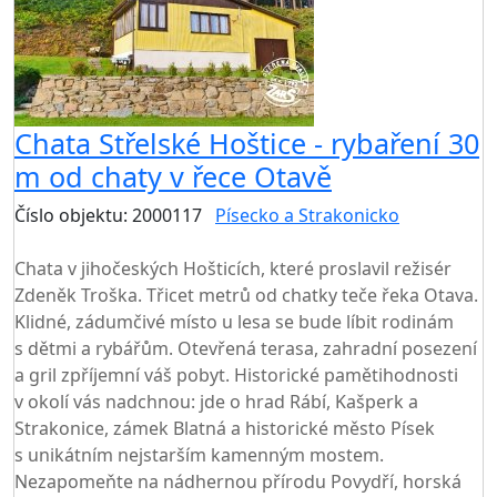
Chata Střelské Hoštice - rybaření 30
m od chaty v řece Otavě
Číslo objektu: 2000117
Písecko a Strakonicko
TOP HODNOCENÍ
Chata v jihočeských Hošticích, které proslavil režisér
Zdeněk Troška. Třicet metrů od chatky teče řeka Otava.
Klidné, zádumčivé místo u lesa se bude líbit rodinám
s dětmi a rybářům. Otevřená terasa, zahradní posezení
a gril zpříjemní váš pobyt. Historické pamětihodnosti
v okolí vás nadchnou: jde o hrad Rábí, Kašperk a
Strakonice, zámek Blatná a historické město Písek
s unikátním nejstarším kamenným mostem.
Nezapomeňte na nádhernou přírodu Povydří, horská