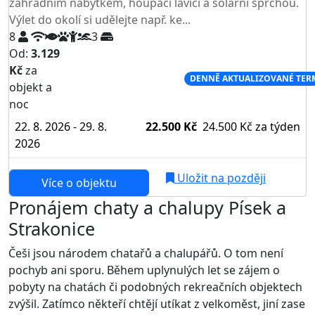
zahradním nábytkem, houpací lavicí a solární sprchou.
Výlet do okolí si udělejte např. ke...
8
3
Od:
3.129
Kč
za
NEJNIŽŠÍ CENA NA TRHU
DENNĚ AKTUALIZOVANÉ TER
objekt a
noc
22. 8. 2026 - 29. 8.
22.500 Kč
24.500 Kč
za týden
2026
Uložit na později
Více o objektu
Pronájem chaty a chalupy Písek a
Strakonice
Češi jsou národem chatařů a chalupářů. O tom není
pochyb ani sporu. Během uplynulých let se zájem o
pobyty na chatách či podobných rekreačních objektech
zvýšil. Zatímco někteří chtějí utíkat z velkoměst, jiní zase