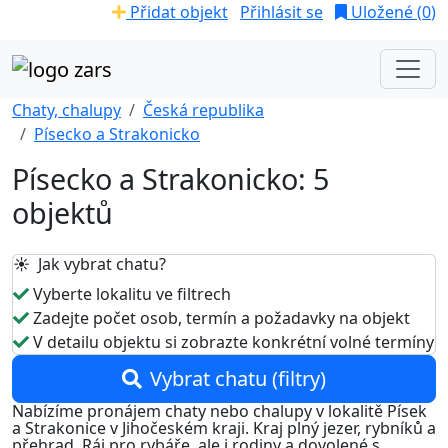
Přidat objekt
Přihlásit se
Uložené (
0
)
Chaty, chalupy
Česká republika
Písecko a Strakonicko
Písecko a Strakonicko: 5
objektů
☀️ Jak vybrat chatu?
Vyberte lokalitu ve filtrech
Zadejte počet osob, termín a požadavky na objekt
V detailu objektu si zobrazte konkrétní volné termíny
Vybrat chatu (filtry)
Nabízíme pronájem chaty nebo chalupy v lokalitě Písek
a Strakonice v Jihočeském kraji. Kraj plný jezer, rybníků a
přehrad. Ráj pro rybáře, ale i rodiny a dovolené s