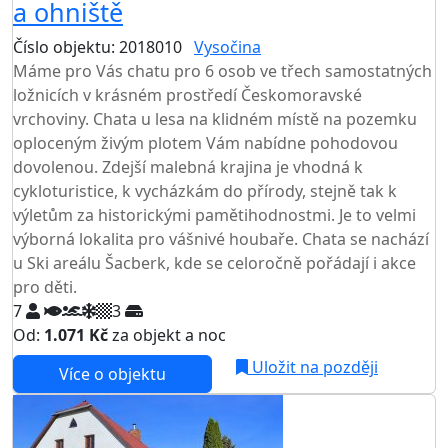
a ohniště
Číslo objektu: 2018010
Vysočina
Máme pro Vás chatu pro 6 osob ve třech samostatných
ložnicích v krásném prostředí Českomoravské
vrchoviny. Chata u lesa na klidném místě na pozemku
oploceným živým plotem Vám nabídne pohodovou
dovolenou. Zdejší malebná krajina je vhodná k
cykloturistice, k vycházkám do přírody, stejně tak k
výletům za historickými pamětihodnostmi. Je to velmi
výborná lokalita pro vášnivé houbaře. Chata se nachází
u Ski areálu Šacberk, kde se celoročně pořádají i akce
pro děti.
7
3
Od:
1.071 Kč
za objekt a noc
NEJNIŽŠÍ CENA NA TRHU
Uložit na později
Více o objektu
AKCE