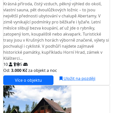
Krásná příroda, čistý vzduch, pěkný výhled do okolí,
vlastní sauna, pět dvoulůžkových ložnic – to jsou
největší přednosti ubytování v chalupě Abertamy. V
zimě vynikající podmínky pro běžkaře i lyžaře. Letní
měsíce slibují bezva koupání, ať už jde o rybníky,
zatopený lom, koupaliště nebo akvapark. Turistické
trasy jsou v Krušných horách výborně značené, výlety si
pochvalují i cyklisté. V podhůří najdete zajímavé
historické památky, kupříkladu Horní Hrad, zámek v
Klášterci...
10
5
Od:
3.000 Kč
za objekt a noc
Uložit na později
Více o objektu
AKCE