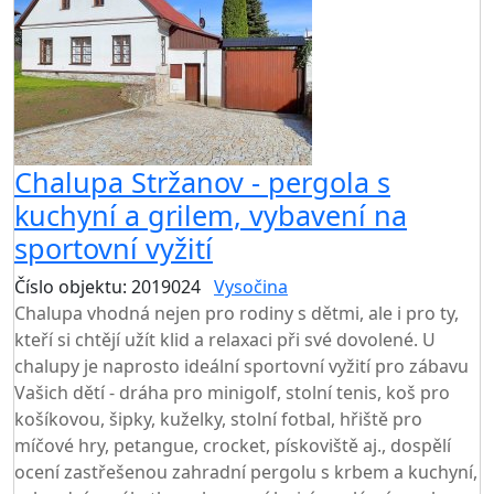
Chalupa Stržanov - pergola s
kuchyní a grilem, vybavení na
sportovní vyžití
Číslo objektu: 2019024
Vysočina
TOP HODNOCENÍ
Chalupa vhodná nejen pro rodiny s dětmi, ale i pro ty,
kteří si chtějí užít klid a relaxaci při své dovolené. U
chalupy je naprosto ideální sportovní vyžití pro zábavu
Vašich dětí - dráha pro minigolf, stolní tenis, koš pro
košíkovou, šipky, kuželky, stolní fotbal, hřiště pro
míčové hry, petangue, crocket, pískoviště aj., dospělí
ocení zastřešenou zahradní pergolu s krbem a kuchyní,