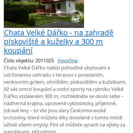
Chata Velké Dářko - na zahradě
pískoviště a kuželky a 300 m
koupání
Číslo objektu: 2011025
Vysočina
TOP HODNOCENÍ
Chata Velké Dářko nabízí pohodlné ubytování a
udržovanou zahradu s terasou s posezením,
venkovním grilem, ohništěm, pískovištěm a kuželkami.
Až vás omrzí koupání a vodní sporty na rybníku Velké
Dářko vzdáleném 300 m, rozhlédněte se okolo sebe –
nádherná krajina, upravené cyklostezky, příjemné,
zdravé lesy – to vše jsou dary Českomoravské
vrchoviny, které můžete díky dovolené v tomto místě
užívat všemi smysly. Plni sil můžete vyrazit na výlety za
památkami, přírodními...