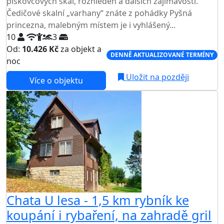
pískovcových skal, rozhleden a dalších zajímavostí.
Čedičové skalní „varhany“ znáte z pohádky Pyšná
princezna, malebným místem je i vyhlášený...
10
3
Od:
10.426 Kč
za objekt a
DENNĚ AKTUALIZOVANÉ TERMÍNY
noc
Uložit na později
Více o objektu
Chata U lesa - 1,5 km rybník ke
koupání i rybaření, na zahradě gril