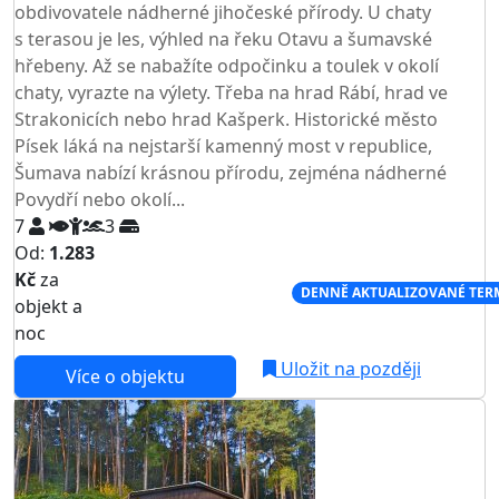
obdivovatele nádherné jihočeské přírody. U chaty
s terasou je les, výhled na řeku Otavu a šumavské
hřebeny. Až se nabažíte odpočinku a toulek v okolí
chaty, vyrazte na výlety. Třeba na hrad Rábí, hrad ve
Strakonicích nebo hrad Kašperk. Historické město
Písek láká na nejstarší kamenný most v republice,
Šumava nabízí krásnou přírodu, zejména nádherné
Povydří nebo okolí...
7
3
Od:
1.283
Kč
za
NEJNIŽŠÍ CENA NA TRHU
DENNĚ AKTUALIZOVANÉ TER
objekt a
noc
Uložit na později
Více o objektu
AKCE