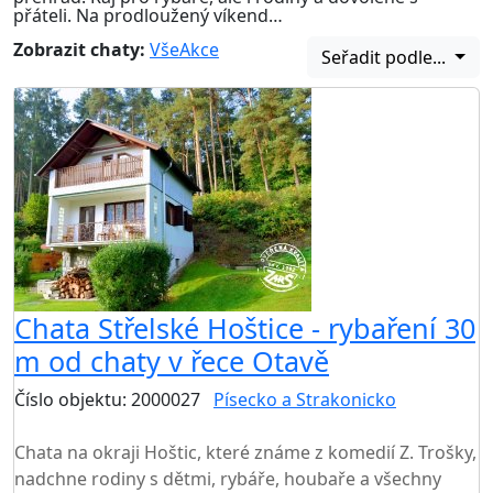
přáteli. Na prodloužený víkend…
Zobrazit chaty:
Vše
Akce
Seřadit podle...
Chata Střelské Hoštice - rybaření 30
m od chaty v řece Otavě
Číslo objektu: 2000027
Písecko a Strakonicko
TOP HODNOCENÍ
Chata na okraji Hoštic, které známe z komedií Z. Trošky,
nadchne rodiny s dětmi, rybáře, houbaře a všechny