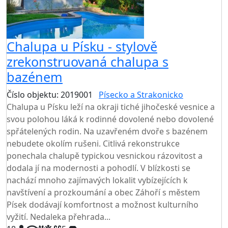
Chalupa u Písku - stylově
zrekonstruovaná chalupa s
bazénem
Číslo objektu: 2019001
Písecko a Strakonicko
Chalupa u Písku leží na okraji tiché jihočeské vesnice a
svou polohou láká k rodinné dovolené nebo dovolené
spřátelených rodin. Na uzavřeném dvoře s bazénem
nebudete okolím rušeni. Citlivá rekonstrukce
ponechala chalupě typickou vesnickou rázovitost a
dodala jí na modernosti a pohodlí. V blízkosti se
nachází mnoho zajímavých lokalit vybízejících k
navštívení a prozkoumání a obec Záhoří s městem
Písek dodávají komfortnost a možnost kulturního
vyžití. Nedaleka přehrada...