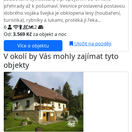
přehrady až k pošumaví. Vesnice proslavená postavou
dobrého vojáka švejka je obklopena lesy (houbaření,
turistika), rybníky a lukami, protéká jí řeka...
6
2
Od:
3.569 Kč
za objekt a noc
Uložit na později
Více o objektu
V okolí by Vás mohly zajímat tyto
objekty