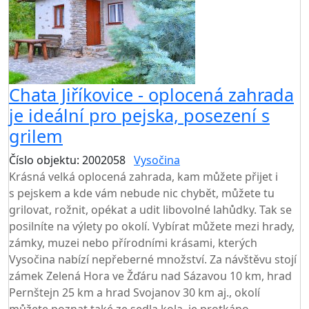
Chata Jiříkovice - oplocená zahrada
je ideální pro pejska, posezení s
grilem
Číslo objektu: 2002058
Vysočina
TOP HODNOCENÍ
Krásná velká oplocená zahrada, kam můžete přijet i
s pejskem a kde vám nebude nic chybět, můžete tu
grilovat, rožnit, opékat a udit libovolné lahůdky. Tak se
posilníte na výlety po okolí. Vybírat můžete mezi hrady,
zámky, muzei nebo přírodními krásami, kterých
Vysočina nabízí nepřeberné množství. Za návštěvu stojí
zámek Zelená Hora ve Žďáru nad Sázavou 10 km, hrad
Pernštejn 25 km a hrad Svojanov 30 km aj., okolí
můžete poznat také ze sedla kola, je protkáno