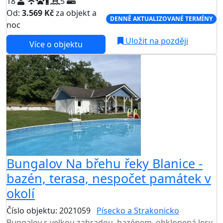
18
5
Od:
3.569 Kč
za objekt a
DENNĚ AKTUALIZOVANÉ TERMÍNY
noc
Uložit na později
Více o objektu
Bungalov Na břehu řeky Blanice -
bazén, terasa, nespočet památek v
okolí
Číslo objektu: 2021059
Písecko a Strakonicko
Bungalov s velkou zahradou, bazénem, obklopená lesy,