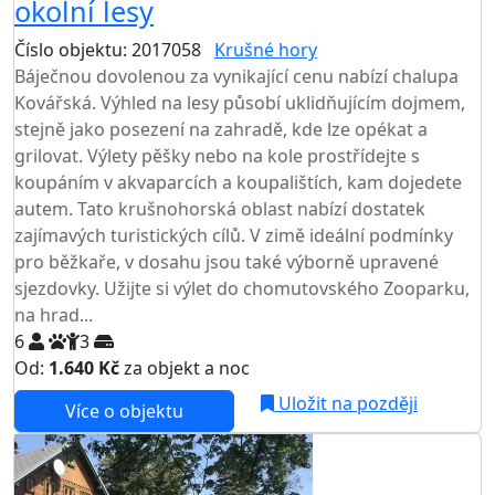
okolní lesy
Číslo objektu: 2017058
Krušné hory
Báječnou dovolenou za vynikající cenu nabízí chalupa
Kovářská. Výhled na lesy působí uklidňujícím dojmem,
stejně jako posezení na zahradě, kde lze opékat a
grilovat. Výlety pěšky nebo na kole prostřídejte s
koupáním v akvaparcích a koupalištích, kam dojedete
autem. Tato krušnohorská oblast nabízí dostatek
zajímavých turistických cílů. V zimě ideální podmínky
pro běžkaře, v dosahu jsou také výborně upravené
sjezdovky. Užijte si výlet do chomutovského Zooparku,
na hrad...
6
3
Od:
1.640 Kč
za objekt a noc
Uložit na později
Více o objektu