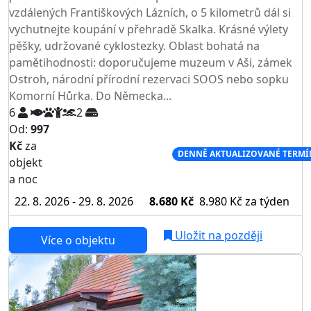
vzdálených Františkových Lázních, o 5 kilometrů dál si
vychutnejte koupání v přehradě Skalka. Krásné výlety
pěšky, udržované cyklostezky. Oblast bohatá na
pamětihodnosti: doporučujeme muzeum v Aši, zámek
Ostroh, národní přírodní rezervaci SOOS nebo sopku
Komorní Hůrka. Do Německa...
6
2
Od:
997
Kč
za
NEJNIŽŠÍ CENA NA TRHU
DENNĚ AKTUALIZOVANÉ TERMÍ
objekt
a noc
22. 8. 2026 - 29. 8. 2026
8.680 Kč
8.980 Kč
za týden
Uložit na později
Více o objektu