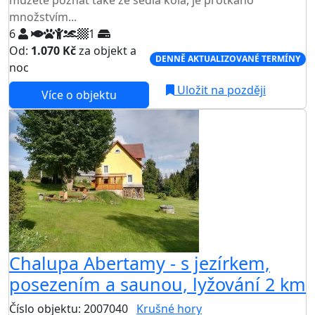
množstvím...
6
1
Od:
1.070 Kč
za objekt a
DENNĚ AKTUALIZOVANÉ TERMÍNY
noc
Uložit na později
Více o objektu
Chalupa Abertamy - s jezírkem,
posezením a saunou, lyžování 2 km
Číslo objektu: 2007040
Krušné hory