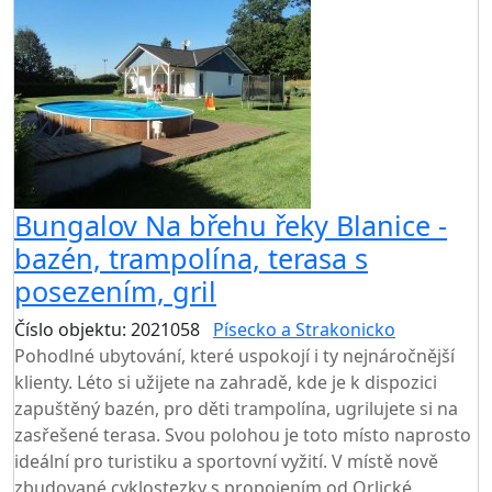
Bungalov Na břehu řeky Blanice -
bazén, trampolína, terasa s
posezením, gril
Číslo objektu: 2021058
Písecko a Strakonicko
Pohodlné ubytování, které uspokojí i ty nejnáročnější
klienty. Léto si užijete na zahradě, kde je k dispozici
zapuštěný bazén, pro děti trampolína, ugrilujete si na
zasřešené terasa. Svou polohou je toto místo naprosto
ideální pro turistiku a sportovní vyžití. V místě nově
zbudované cyklostezky s propojením od Orlické