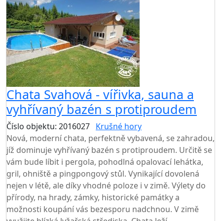
Chata Svahová - vířivka, sauna a
vyhřívaný bazén s protiproudem
Číslo objektu: 2016027
Krušné hory
Nová, moderní chata, perfektně vybavená, se zahradou,
jíž dominuje vyhřívaný bazén s protiproudem. Určitě se
vám bude líbit i pergola, pohodlná opalovací lehátka,
gril, ohniště a pingpongový stůl. Vynikající dovolená
nejen v létě, ale díky vhodné poloze i v zimě. Výlety do
přírody, na hrady, zámky, historické památky a
možnosti koupání vás bezesporu nadchnou. V zimě
využijte blízká lyžařská střediska. Chata leží