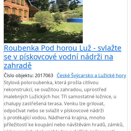
Roubenka Pod horou Luž - svlažte
se v pískovcové vodní nádrži na
zahradě
Číslo objektu: 2017063
České Švýcarsko a Lužické hory
Stylová poloroubenka, která prošla citlivou
rekonstrukcí, se svažitou zahradou, uprostřed
malebných Lužických hor. Tři samostatné ložnice, u
chalupy zastřešená terasa. Venku lze grilovat,
odpočívat nebo se svlažit v pískovcové nádrži
s protékající vodou. Nádherná krajina, mnoho
příležitostí ke koupání nebo návštěvám hradů, zámků,