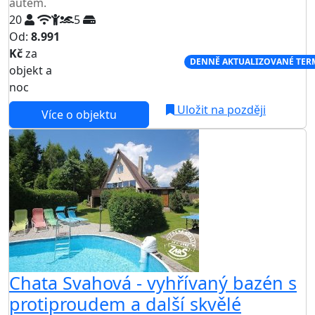
autem.
20
5
Od:
8.991
Kč
za
NEJNIŽŠÍ CENA NA TRHU
DENNĚ AKTUALIZOVANÉ TER
objekt a
noc
Uložit na později
Více o objektu
Chata Svahová - vyhřívaný bazén s
protiproudem a další skvělé