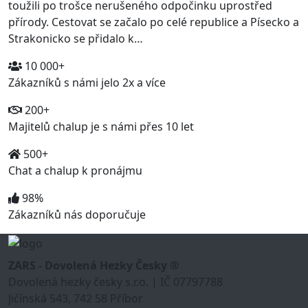
toužili po trošce nerušeného odpočinku uprostřed
přírody. Cestovat se začalo po celé republice a Písecko a
Strakonicko se přidalo k…
10 000+
Zákazníků s námi jelo 2x a více
200+
Majitelů chalup je s námi přes 10 let
500+
Chat a chalup k pronájmu
98%
Zákazníků nás doporučuje
ZARS - Dovolená Hezky Česky ®
Dovolená hezky česky s.r.o. | IČ 07797788
Jičínská 543, 742 58 Příbor