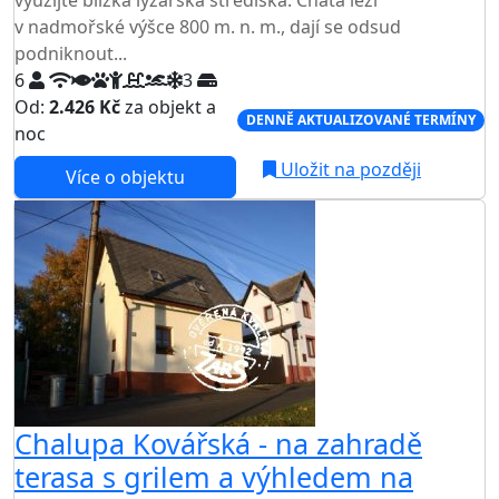
v nadmořské výšce 800 m. n. m., dají se odsud
podniknout...
6
3
Od:
2.426 Kč
za objekt a
DENNĚ AKTUALIZOVANÉ TERMÍNY
noc
Uložit na později
Více o objektu
Chalupa Kovářská - na zahradě
terasa s grilem a výhledem na