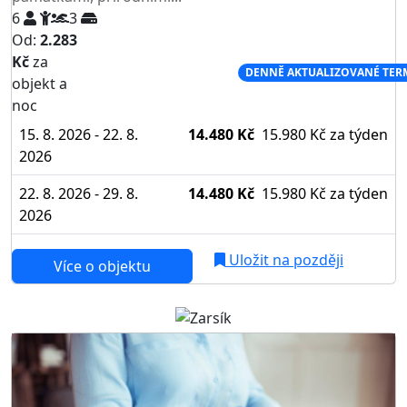
6
3
Od:
2.283
Kč
za
NEJNIŽŠÍ CENA NA TRHU
DENNĚ AKTUALIZOVANÉ TER
objekt a
noc
15. 8. 2026 - 22. 8.
14.480 Kč
15.980 Kč
za týden
2026
22. 8. 2026 - 29. 8.
14.480 Kč
15.980 Kč
za týden
2026
Uložit na později
Více o objektu