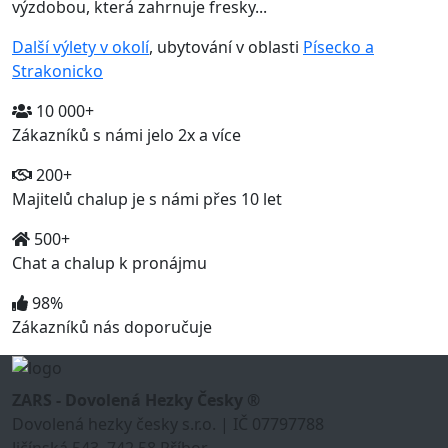
výzdobou, která zahrnuje fresky...
Další výlety v okolí
, ubytování v oblasti
Písecko a
Strakonicko
10 000+
Zákazníků s námi jelo 2x a více
200+
Majitelů chalup je s námi přes 10 let
500+
Chat a chalup k pronájmu
98%
Zákazníků nás doporučuje
ZARS - Dovolená Hezky Česky ®
Dovolená hezky česky s.r.o. | IČ 07797788