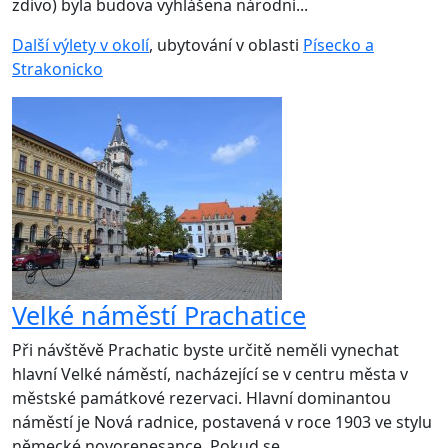
zdivo) byla budova vyhlášena národní...
Další výlety v okolí
, ubytování v oblasti
Písecko a
Strakonicko
Velké náměstí Prachatice
Při návštěvě Prachatic byste určitě neměli vynechat
hlavní Velké náměstí, nacházející se v centru města v
městské památkové rezervaci. Hlavní dominantou
náměstí je Nová radnice, postavená v roce 1903 ve stylu
německé novorenesance. Pokud se...