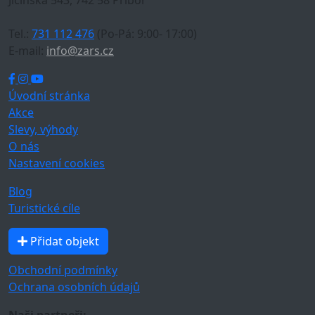
Jičínská 543, 742 58 Příbor
Tel.:
731 112 476
(Po-Pá: 9:00- 17:00)
E-mail:
info@zars.cz
Úvodní stránka
Akce
Slevy, výhody
O nás
Nastavení cookies
Blog
Turistické cíle
Přidat objekt
Obchodní podmínky
Ochrana osobních údajů