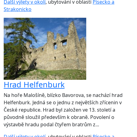
Další výlety v okolí
, ubytování v oblasti
Písecko a
Strakonicko
Hrad Helfenburk
Na hoře Malošíně, blízko Bavorova, se nachází hrad
Helfenburk. Jedná se o jednu z největších zřícenin v
České republice. Hrad byl založen ve 13. století a
původně sloužil především k obraně. Povolení o
výstavbě hradu podal čtyřem bratrům z...
Další výlety v okolí
, ubytování v oblasti
Písecko a