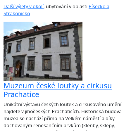
Další výlety v okolí
, ubytování v oblasti
Písecko a
Strakonicko
Muzeum české loutky a cirkusu
Prachatice
Unikátní výstavu českých loutek a cirkusového umění
najdete v jihočeských Prachaticích. Historická budova
muzea se nachází přímo na Velkém náměstí a díky
dochovaným renesančním prvkům (klenby, sklepy,