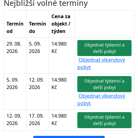
Nejbližší volné termíny
Cena za
Termín
Termín
objekt /
od
do
týden
29. 08.
5. 09.
14.980
Objednat týdenní a
2026
2026
Kč
delší pobyt
Objednat víkendový
pobyt
5. 09.
12. 09.
14.980
Objednat týdenní a
2026
2026
Kč
delší pobyt
Objednat víkendový
pobyt
12. 09.
17. 09.
14.980
Objednat týdenní a
2026
2026
Kč
delší pobyt