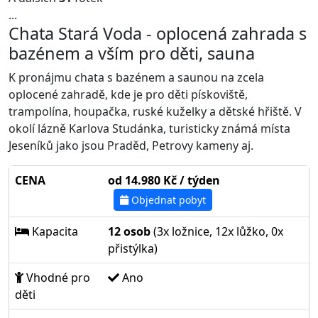
...
Chata Stará Voda - oplocená zahrada s
bazénem a vším pro děti, sauna
K pronájmu chata s bazénem a saunou na zcela
oplocené zahradě, kde je pro děti pískoviště,
trampolína, houpačka, ruské kuželky a dětské hřiště. V
okolí lázně Karlova Studánka, turisticky známá místa
Jeseníků jako jsou Praděd, Petrovy kameny aj.
CENA
od 14.980 Kč / týden
Objednat pobyt
Kapacita
12 osob
(3x ložnice, 12x lůžko, 0x
přistýlka)
Vhodné pro
Ano
děti