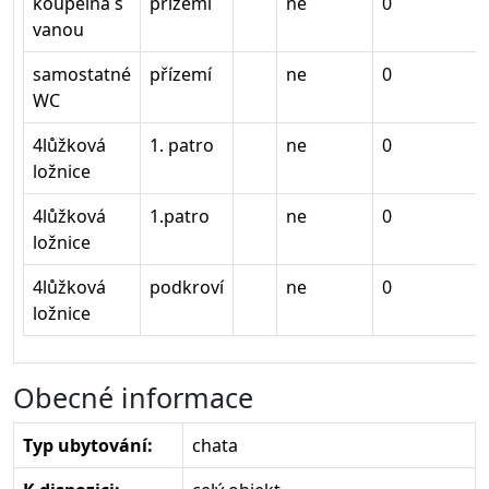
koupelna s
přízemí
ne
0
vanou
samostatné
přízemí
ne
0
WC
4lůžková
1. patro
ne
0
ložnice
4lůžková
1.patro
ne
0
ložnice
4lůžková
podkroví
ne
0
ložnice
Obecné informace
Typ ubytování:
chata