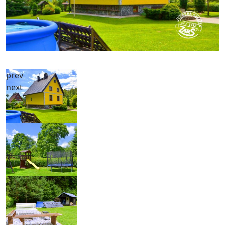
prev
next