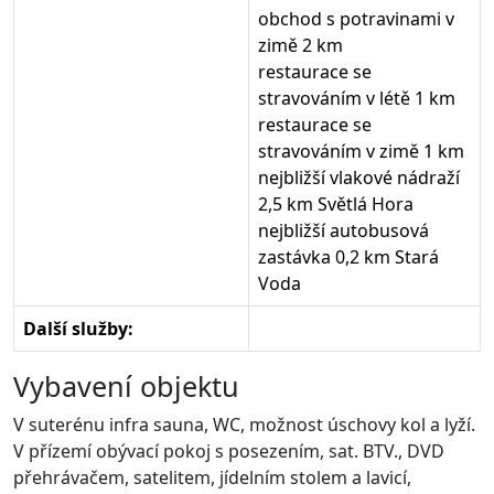
obchod s potravinami v
zimě 2 km
restaurace se
stravováním v létě 1 km
restaurace se
stravováním v zimě 1 km
nejbližší vlakové nádraží
2,5 km Světlá Hora
nejbližší autobusová
zastávka 0,2 km Stará
Voda
Další služby:
Vybavení objektu
V suterénu infra sauna, WC, možnost úschovy kol a lyží.
V přízemí obývací pokoj s posezením, sat. BTV., DVD
přehrávačem, satelitem, jídelním stolem a lavicí,