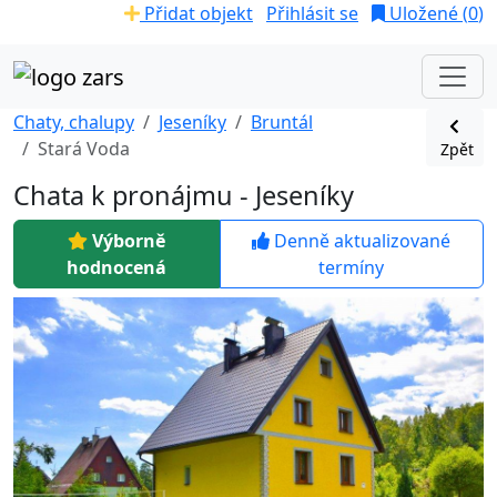
Přidat objekt
Přihlásit se
Uložené (
0
)
Chaty, chalupy
Jeseníky
Bruntál
Stará Voda
Zpět
Chata k pronájmu - Jeseníky
Výborně
Denně aktualizované
hodnocená
termíny