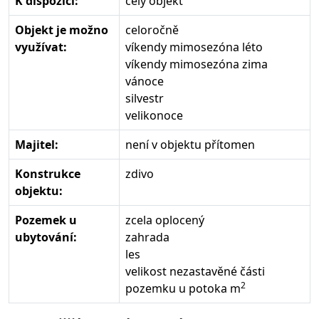
K dispozici:
celý objekt
Objekt je možno
celoročně
využívat:
víkendy mimosezóna léto
víkendy mimosezóna zima
vánoce
silvestr
velikonoce
Majitel:
není v objektu přítomen
Konstrukce
zdivo
objektu:
Pozemek u
zcela oplocený
ubytování:
zahrada
les
velikost nezastavěné části
2
pozemku u potoka m