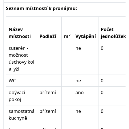
Seznam místností k pronájmu:
Název
Počet
2
místnosti
Podlaží
m
Vytápění
jednolůžek
suterén -
ne
0
možnost
úschovy kol
a lyží
WC
ne
0
obývací
přízemí
ano
0
pokoj
samostatná
přízemí
ne
0
kuchyně