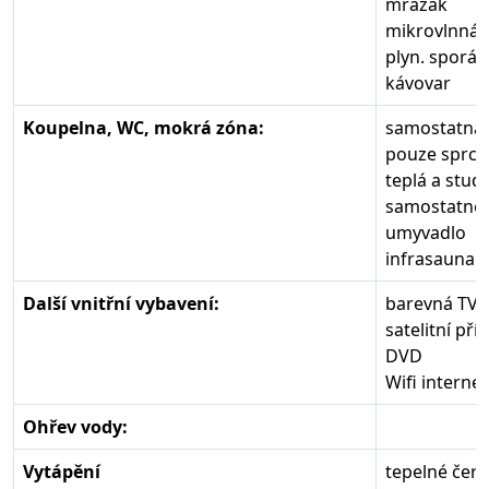
mrazák
mikrovlnná 
plyn. sporák
kávovar
Koupelna, WC, mokrá zóna:
samostatná 
pouze sprch
teplá a stud
samostatné 
umyvadlo
infrasauna
Další vnitřní vybavení:
barevná TV, 
satelitní pří
DVD
Wifi internet
Ohřev vody:
Vytápění
tepelné čer