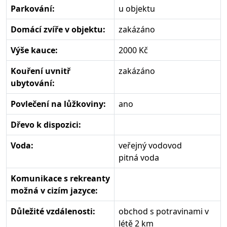
Parkování:
u objektu
Domácí zvíře v objektu:
zakázáno
Výše kauce:
2000 Kč
Kouření uvnitř
zakázáno
ubytování:
Povlečení na lůžkoviny:
ano
Dřevo k dispozici:
Voda:
veřejný vodovod
pitná voda
Komunikace s rekreanty
možná v cizím jazyce:
Důležité vzdálenosti:
obchod s potravinami v
létě 2 km