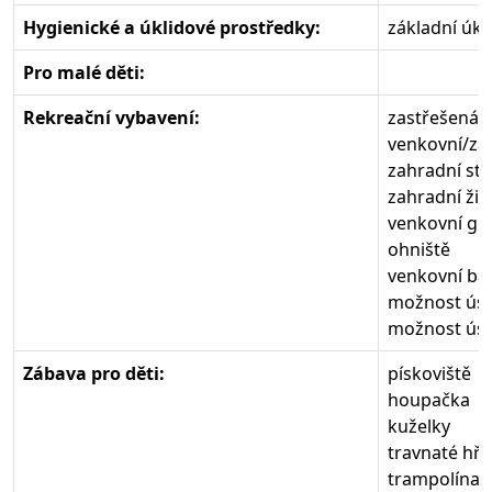
Hygienické a úklidové prostředky:
základní úkl
Pro malé děti:
Rekreační vybavení:
zastřešená t
venkovní/za
zahradní stů
zahradní žid
venkovní gri
ohniště
venkovní ba
možnost úsc
možnost úsc
Zábava pro děti:
pískoviště
houpačka
kuželky
travnaté hři
trampolína p