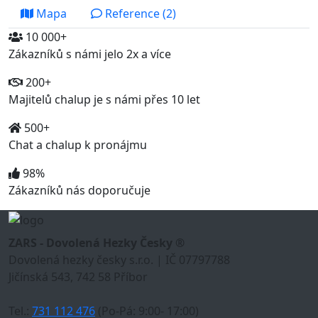
Mapa
Reference (2)
10 000+
Zákazníků s námi jelo 2x a více
200+
Majitelů chalup je s námi přes 10 let
500+
Chat a chalup k pronájmu
98%
Zákazníků nás doporučuje
ZARS - Dovolená Hezky Česky ®
Dovolená hezky česky s.r.o. | IČ 07797788
Jičínská 543, 742 58 Příbor
Tel.:
731 112 476
(Po-Pá: 9:00- 17:00)