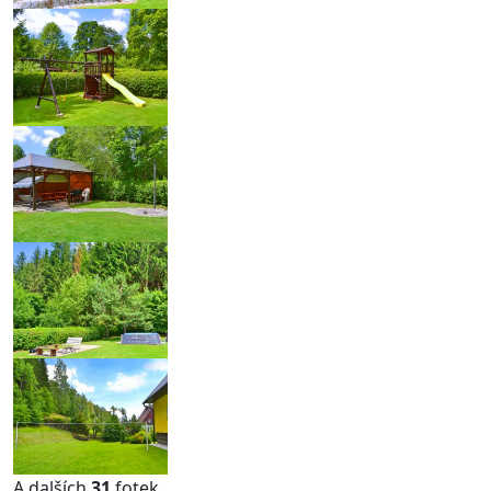
A dalších
31
fotek