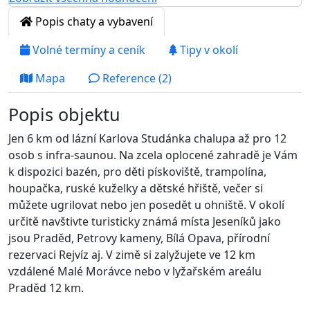
Popis chaty a vybavení
Volné termíny a ceník
Tipy v okolí
Mapa
Reference (2)
Popis objektu
Jen 6 km od lázní Karlova Studánka chalupa až pro 12
osob s infra-saunou. Na zcela oplocené zahradě je Vám
k dispozici bazén, pro děti pískoviště, trampolína,
houpačka, ruské kuželky a dětské hřiště, večer si
můžete ugrilovat nebo jen posedět u ohniště. V okolí
určitě navštivte turisticky známá místa Jeseníků jako
jsou Praděd, Petrovy kameny, Bílá Opava, přírodní
rezervaci Rejvíz aj. V zimě si zalyžujete ve 12 km
vzdálené Malé Morávce nebo v lyžařském areálu
Praděd 12 km.