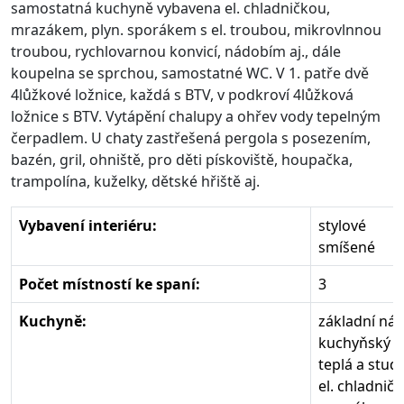
samostatná kuchyně vybavena el. chladničkou,
mrazákem, plyn. sporákem s el. troubou, mikrovlnnou
troubou, rychlovarnou konvicí, nádobím aj., dále
koupelna se sprchou, samostatné WC. V 1. patře dvě
4lůžkové ložnice, každá s BTV, v podkroví 4lůžková
ložnice s BTV. Vytápění chalupy a ohřev vody tepelným
čerpadlem. U chaty zastřešená pergola s posezením,
bazén, gril, ohniště, pro děti pískoviště, houpačka,
trampolína, kuželky, dětské hřiště aj.
Vybavení interiéru:
stylové
smíšené
Počet místností ke spaní:
3
Kuchyně:
základní ná
kuchyňský k
teplá a stud
el. chladničk