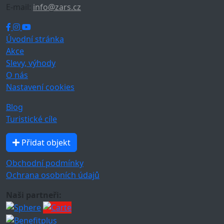
E-mail:
info@zars.cz
Úvodní stránka
Akce
Slevy, výhody
O nás
Nastavení cookies
Blog
Turistické cíle
Přidat objekt
Obchodní podmínky
Ochrana osobních údajů
Naši partneři: