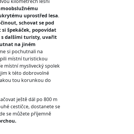
vou kilometrech lesní
amoobslužnému
ukrytému uprostřed lesa
.
činout, schovat se pod
t si špekáček, popovídat
s dalšími turisty, uvařit
utnat na jiném
e si pochutnali na
ili místní turistickou
jíe místní myslivecký spolek
jim k této dobrovolné
ějakou tou korunkou do
čovat ještě dál po 800 m
louhé cestičce, dostanete se
Zde se můžete příjemně
prchou.