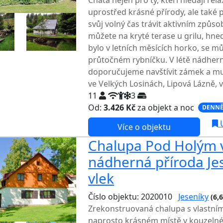
Chata nejen pro ty, kteří hledají rel
uprostřed krásné přírody, ale také p
svůj volný čas trávit aktivním způs
můžete na kryté terase u grilu, hne
bylo v letních měsících horko, se m
průtočném rybníčku. V létě nádherně
doporučujeme navštívit zámek a m
ve Velkých Losinách, Lipová Lázně, 
11
3
Od:
3.426 Kč
za objekt a noc
DENNĚ
U
Více o objektu
Chalupa Pod Holým 
nádherná příroda Jes
vlek
Číslo objektu: 2020010
Jeseníky
(6,
Zrekonstruovaná chalupa s vlastní
naprosto krásném místě v kouzelné