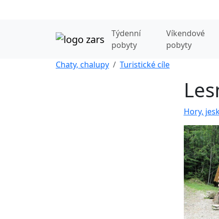
Týdenní
Víkendové
pobyty
pobyty
Chaty, chalupy
Turistické cíle
Lesn
Hory, jes