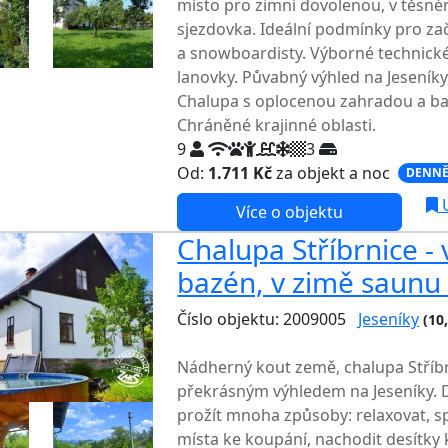
místo pro zimní dovolenou, v těsné
sjezdovka. Ideální podmínky pro začí
a snowboardisty. Výborné technick
lanovky. Půvabný výhled na Jeseníky
Chalupa s oplocenou zahradou a ba
Chráněné krajinné oblasti.
9
3
Od:
1.711 Kč
za objekt a noc
DENNĚ
U
Více o objektu
Chalupa Stříbrnice - v
bazén, v zimě saunu
Číslo objektu: 2009005
Jeseníky
(10
TOP HODNOCENÍ
Nádherný kout země, chalupa Stříb
překrásným výhledem na Jeseníky.
prožít mnoha způsoby: relaxovat, s
místa ke koupání, nachodit desítky 