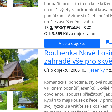
houbařit, projet to tu na kole kříž
na delší výlety za přírodními krásam
památkami. V zimě si užijete noční 
uměle zasněženém svahu.
13
3
Od:
3.569 Kč
za objekt a noc
U
Více o objektu
Roubenka Nové Losin
zahradě vše pro skv
Číslo objektu: 2006103
Jeseníky
(12
TOP HODNOCENÍ
Romantická, pohodlná, stylová rou
v klidném podhůří Jeseníků. Skvělé m
dovolenou, spousta příležitostí, jak
Rybáři to mají kousek k řece. V příro
svoji fyzičku a vrátíte se s košíkem