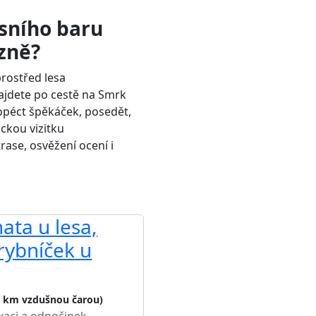
sního baru
ázně?
prostřed lesa
ajdete po cestě na Smrk
opéct špěkáček, posedět,
ickou vizitku
trase, osvěžení ocení i
ata u lesa,
rybníček u
9 km vzdušnou čarou)