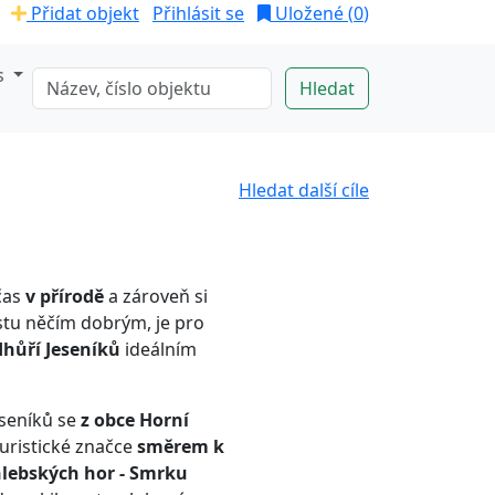
Přidat objekt
Přihlásit se
Uložené (
0
)
s
Hledat další cíle
čas
v přírodě
a zároveň si
estu něčím dobrým, je pro
dhůří Jeseníků
ideálním
eseníků se
z obce Horní
uristické značce
směrem k
hlebských hor - Smrku