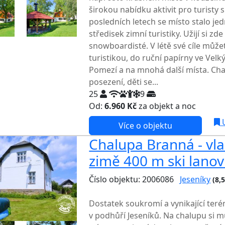
širokou nabídku aktivit pro turisty 
posledních letech se místo stalo je
středisek zimní turistiky. Užijí si zde 
snowboardisté. V létě své cíle může
turistikou, do ruční papírny ve Velk
Pomezí a na mnohá další místa. Cha
posezení, děti se...
25
9
Od:
6.960 Kč
za objekt a noc
U
Více o objektu
Chalupa Branná - vla
zimě 400 m ski lano
Číslo objektu: 2006086
Jeseníky
(8,
TOP HODNOCENÍ
Dostatek soukromí a vynikající terén 
v podhůří Jeseníků. Na chalupu si mů