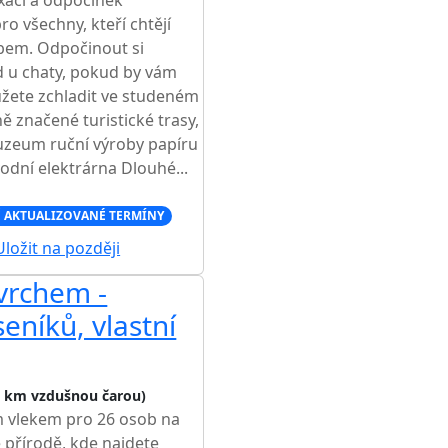
axaci a odpočinek
ro všechny, kteří chtějí
obem. Odpočinout si
d u chaty, pokud by vám
ůžete zchladit ve studeném
 značené turistické trasy,
uzeum ruční výroby papíru
vodní elektrárna Dlouhé...
 AKTUALIZOVANÉ TERMÍNY
ložit na později
vrchem -
eníků, vlastní
6 km vzdušnou čarou)
m vlekem pro 26 osob na
 přírodě, kde najdete