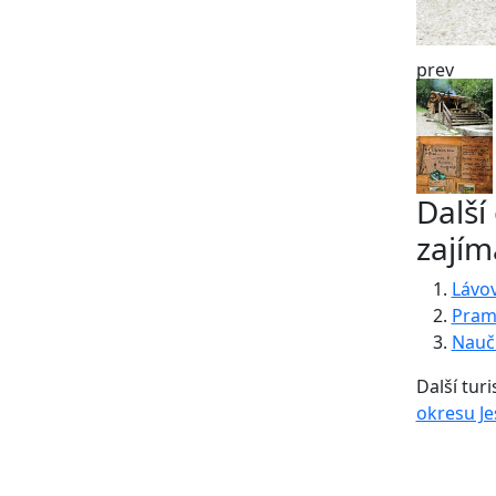
prev
next
Další
zajím
Lávo
Pram
Naučn
Další turi
okresu Je