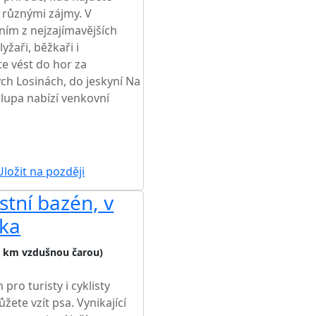
s různými zájmy. V
dním z nejzajímavějších
lyžaři, běžkaři i
te vést do hor za
ých Losinách, do jeskyní Na
lupa nabízí venkovní
ložit na později
stní bazén, v
vka
5 km vzdušnou čarou)
pro turisty i cyklisty
žete vzít psa. Vynikající