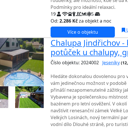
roubenky, ale možností, kde se dá 
Podmínky pro ideální relaxaci.
19
5
Od:
2.286 Kč
za objekt a noc
NEJNI
U
Více o objektu
Chalupa Jindřichov -
potůček u chalupy, gr
Číslo objektu: 2024002
Jeseníky
(12
TOP HODNOCENÍ
Hledáte dokonalou dovolenou pro v
vám jedinečnou možnost v podobě c
přináší nezapomenutelné zážitky jak v
Vybavena je společenskou místnost
bazénem pro letní osvěžení. V okolí
navštívit renesanční zámek Velké Lo
Velkých Losinách, nový termální par
vodní dílo Dlouhé stráně, pro turi