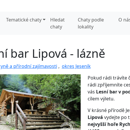
Tematické chaty
Hledat
Chaty podle
O ná
chaty
lokality
í bar Lipová - lázně
kyně a přírodní zajímavosti
,
okres Jeseník
Pokud rádi trávíte 
rádi zpříjemníte c
vás
Lesní bar v po
cílem výletu.
V krásné přírodě J
Lipová
vydejte po t
nejvyšší hoře Ryc