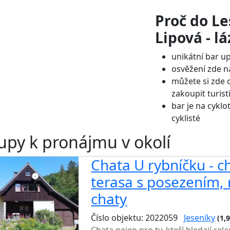
Proč do Le
Lipová - l
unikátní bar u
osvěžení zde n
můžete si zde 
zakoupit turist
bar je na cyklo
cyklisté
upy k pronájmu v okolí
Chata U rybníčku - ch
terasa s posezením, 
chaty
Číslo objektu: 2022059
Jeseníky
(1,