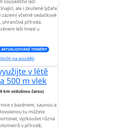
m sousedství leží
nající, ale i zkušené lyžaře
é zázemí včetně sedačkové
, uhrančivá příroda.
zénem leží hned u
 AKTUALIZOVANÉ TERMÍNY
ložit na později
yužijte v létě
 a 500 m vlek
,9 km vzdušnou čarou)
rnice s bazénem, saunou a
 Dovolenou tu můžete
portovat, vyzkoušet různá
kilometrů v přírodě,