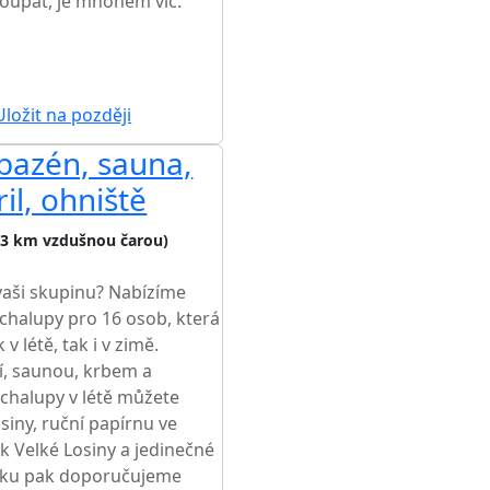
koupat, je mnohem víc.
ŽŠÍ CENA NA TRHU
ložit na později
 bazén, sauna,
il, ohniště
,3 km vzdušnou čarou)
aši skupinu? Nabízíme
halupy pro 16 osob, která
 létě, tak i v zimě.
í, saunou, krbem a
 chalupy v létě můžete
siny, ruční papírnu ve
k Velké Losiny a jedinečné
stiku pak doporučujeme