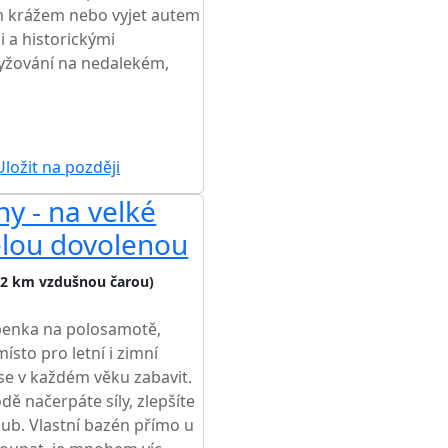
em krážem nebo vyjet autem
i a historickými
lyžování na nedalekém,
ložit na později
y - na velké
ělou dovolenou
,2 km vzdušnou čarou)
benka na polosamotě,
ísto pro letní i zimní
 se v každém věku zabavit.
dě načerpáte síly, zlepšíte
 hub. Vlastní bazén přímo u