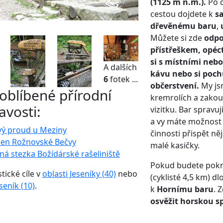
(1125 m n.m.).
Po d
cestou dojdete k
s
dřevěnému baru
,
Můžete si zde
odpo
přístřeškem, opéc
si s místními nebo 
A dalších
kávu nebo si poch
6
fotek ...
občerstvení.
My jsm
 oblíbené přírodní
kremrolích a zakoup
avosti:
vizitku. Bar spravu
a vy máte možnost 
vý proud u Meziny
činnosti přispět n
en Rožnovské Bečvy
malé kasičky.
á stezka Božídárské rašeliniště
Pokud budete pokra
stické cíle v
oblasti Jeseníky (40)
nebo
(cyklisté 4,5 km) d
seník (10)
.
k
Hornímu baru
. 
osvěžit horskou s