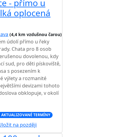
e - přímo u
elká oplocená
rava
(4,4 km vzdušnou čarou)
ém údolí přímo u řeky
hrady. Chata pro 8 osob
nerušenou dovolenou, kdy
í sud, pro děti pískoviště,
asa s posezením k
é výlety a rozmanité
 největšími devizami tohoto
doslova obklopuje, v okolí
 AKTUALIZOVANÉ TERMÍNY
ložit na později