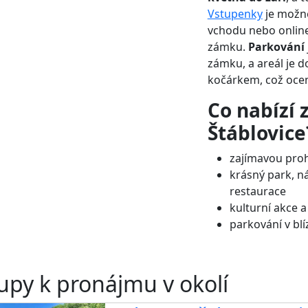
Vstupenky
je možné
vchodu nebo online
zámku.
Parkování
zámku, a areál je d
kočárkem, což ocen
Co nabízí
Štáblovice
zajímavou proh
krásný park, n
restaurace
kulturní akce 
parkování v bl
upy k pronájmu v okolí