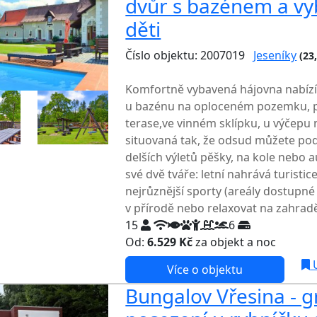
dvůr s bazénem a v
děti
Číslo objektu: 2007019
Jeseníky
(23
TOP HODNOCENÍ
Komfortně vybavená hájovna nabízí
u bazénu na oploceném pozemku, 
terase,ve vinném sklípku, u výčepu 
situovaná tak, že odsud můžete pod
delších výletů pěšky, na kole nebo a
své dvě tváře: letní nahrává turisti
nejrůznější sporty (areály dostupné
v přírodě nebo relaxovat na zahradě
15
6
Od:
6.529 Kč
za objekt a noc
NEJNI
U
Více o objektu
Bungalov Vřesina - gr