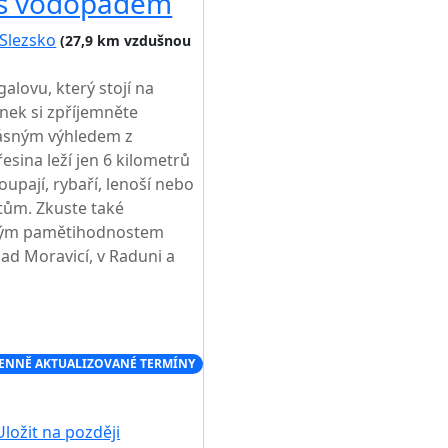
u s vodopádem
Slezsko
(27,9 km vzdušnou
alovu, který stojí na
nek si zpříjemněte
rásným výhledem z
sina leží jen 6 kilometrů
oupají, rybaří, lenoší nebo
tům. Zkuste také
mavým pamětihodnostem
nad Moravicí, v Raduni a
ENNĚ AKTUALIZOVANÉ TERMÍNY
ložit na později