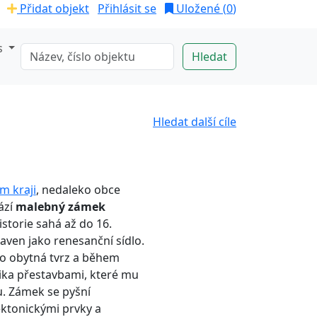
Přidat objekt
Přihlásit se
Uložené (
0
)
s
Hledat další cíle
m kraji
, nedaleko obce
ází
malebný zámek
historie sahá až do 16.
taven jako renesanční sídlo.
ko obytná tvrz a během
lika přestavbami, které mu
. Zámek se pyšní
ektonickými prvky a