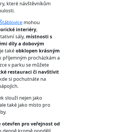
éry, které návštěvníkům
nulosti.
Štáblovice
mohou
torické interiéry
,
ativní sály,
místnosti s
mi díly a dobovým
je také
obklopen krásným
e k příjemným procházkám a
ázce v parku se můžete
ké restauraci či navštívit
 kde si pochutnáte na
nápojích.
k slouží nejen jako
ale také jako místo pro
by.
e
otevřen pro veřejnost od
to denně kromě pondělí.