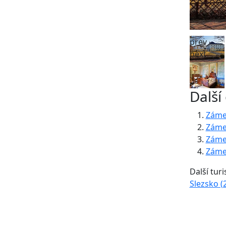
prev
next
Další
Záme
Záme
Záme
Záme
Další turi
Slezsko (