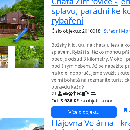
Chata Žimrovice - je
splavu, parádní ke k
rybaření
Číslo objektu: 2010018
Střední Mo
TOP HODNOCENÍ
Božský klid, útulná chata u lesa a k
splavem. Rybáři si těžko mohou přát
obec je odsud 3 kilometry. V okolí
pod širým nebem. Až se nabažíte pr
na kole, doporučujeme využít skutečn
velmi bohatá na rozmanité turistické 
opravdu každý.
21
5
Od:
3.986 Kč
za objekt a noc
U
Více o objektu
Hájovna Volárna - k