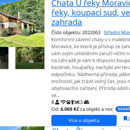
Chata U řeky Moravic
řeky, koupací sud, v
zahrada
Číslo objektu: 2022063
Střední Mo
Komfortní zázemí chaty v v malebn
Moravice, ke které je přístup ze za
vám svým umístěním zaručí ničím 
na zahradě je vám k dispozici koupac
bazének, houpačky, nechybí ani ter
odpočinku. Nádherná příroda, pěkn
možnosti, jak trávit volný čas, jsou
ubytovacího zařízení. Příroda údolí 
se...
8
3
Od:
4.069 Kč
za objekt a noc
DENNĚ
U
Více o objektu