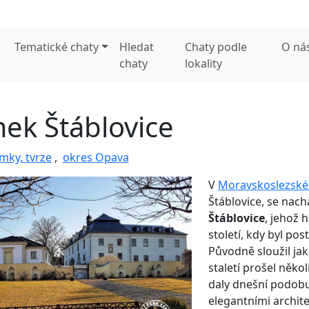
Tematické chaty
Hledat
Chaty podle
O ná
chaty
lokality
ek Štáblovice
mky, tvrze
,
okres Opava
V
Moravskoslezské
Štáblovice, se nach
Štáblovice
, jehož 
století, kdy byl pos
Původně sloužil ja
staletí prošel něko
daly dnešní podobu
elegantními archit