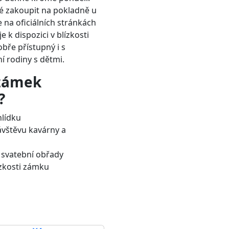
 zakoupit na pokladně u
 na oficiálních stránkách
je k dispozici v blízkosti
obře přístupný i s
í rodiny s dětmi.
 zámek
?
lídku
ávštěvu kavárny a
a svatební obřady
ízkosti zámku