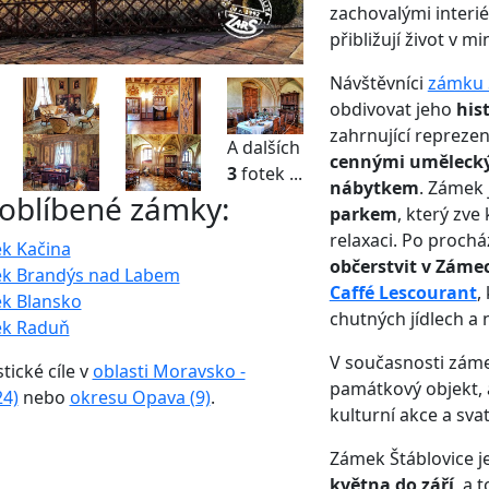
zachovalými interi
přibližují život v mi
Návštěvníci
zámku 
obdivovat jeho
his
zahrnující reprezent
A dalších
cennými umělecký
3
fotek ...
nábytkem
. Zámek 
 oblíbené zámky:
parkem
, který zv
relaxaci. Po proch
k Kačina
občerstvit v Zámec
k Brandýs nad Labem
Caffé Lescourant
,
k Blansko
chutných jídlech a 
k Raduň
V současnosti záme
stické cíle v
oblasti Moravsko -
památkový objekt, 
24)
nebo
okresu Opava (9)
.
kulturní akce a svat
Zámek Štáblovice j
května do září
, a 