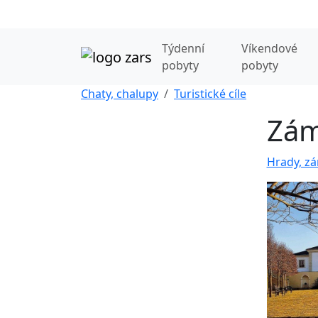
Týdenní
Víkendové
pobyty
pobyty
Chaty, chalupy
Turistické cíle
Zám
Hrady, zá