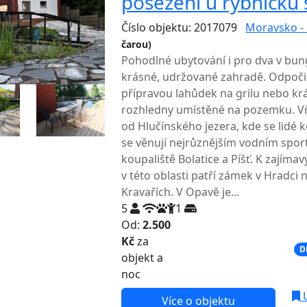
posezení u rybníčk
Číslo objektu: 2017079
Moravsko - 
čarou)
TOP HODNOCENÍ
Pohodlné ubytování i pro dva v bung
krásné, udržované zahradě. Odpoči
přípravou lahůdek na grilu nebo k
rozhledny umístěné na pozemku. Vře
od Hlučínského jezera, kde se lidé k
se věnují nejrůznějším vodním spor
koupaliště Bolatice a Píšť. K zají
v této oblasti patří zámek v Hradci 
Kravařích. V Opavě je...
5
1
Od:
2.500
Kč
za
NEJNIŽŠÍ CENA NA TRHU
D
objekt a
noc
U
Více o objektu