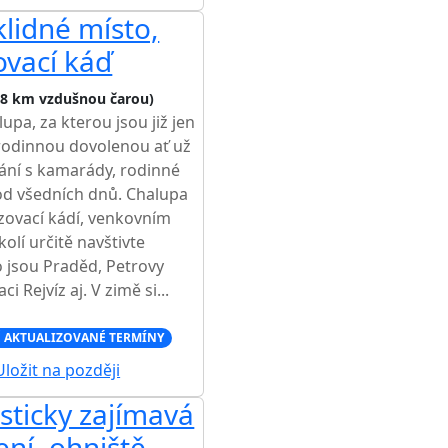
klidné místo,
ovací káď
,8 km vzdušnou čarou)
upa, za kterou jsou již jen
o rodinnou dovolenou ať už
ání s kamarády, rodinné
 od všedních dnů. Chalupa
zovací kádí, venkovním
olí určitě navštivte
o jsou Praděd, Petrovy
 Rejvíz aj. V zimě si...
 AKTUALIZOVANÉ TERMÍNY
ložit na později
isticky zajímavá
ní, ohniště,