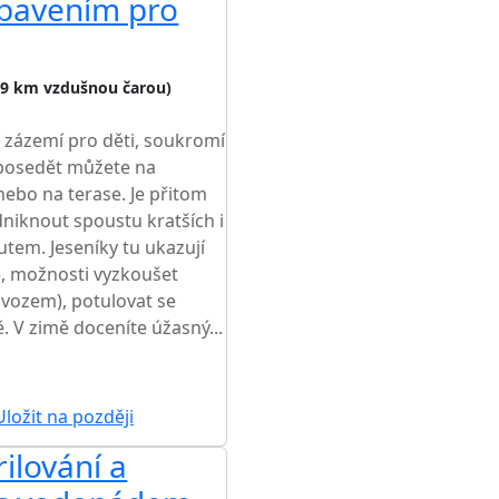
ybavením pro
,9 km vzdušnou čarou)
 zázemí pro děti, soukromí
posedět můžete na
nebo na terase. Je přitom
niknout spoustu kratších i
utem. Jeseníky tu ukazují
ce, možnosti vyzkoušet
 vozem), potulovat se
. V zimě doceníte úžasný...
ŽŠÍ CENA NA TRHU
ložit na později
ilování a