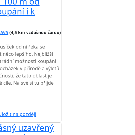
n 100 m od
oupání i k
rava
(4,5 km vzdušnou čarou)
ousíček od ní řeka se
 něco lepšího. Nejbližší
 parádní možnosti koupání
ocházek v přírodě a výletů
osti, že tato oblast je
cíle. Na své si tu přijde
ložit na později
rásný uzavřený