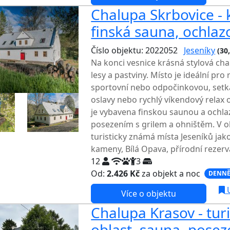
Chalupa Skrbovice - 
finská sauna, ochlaz
Číslo objektu: 2022052
Jeseníky
(30
Na konci vesnice krásná stylová chal
lesy a pastviny. Místo je ideální pr
sportovní nebo odpočinkovou, setk
oslavy nebo rychlý víkendový relax
je vybavena finskou saunou a ochla
posezením s grilem a ohništěm. V ok
turisticky známá místa Jeseníků jak
kameny, Bílá Opava, přírodní rezervaci
12
3
Od:
2.426 Kč
za objekt a noc
DENNĚ
U
Více o objektu
Chalupa Krasov - tur
oblast, sauna, poseze