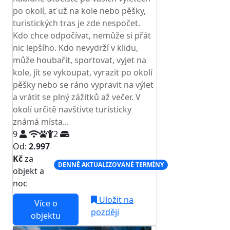
po okolí, ať už na kole nebo pěšky,
turistických tras je zde nespočet.
Kdo chce odpočívat, nemůže si přát
nic lepšího. Kdo nevydrží v klidu,
může houbařit, sportovat, vyjet na
kole, jít se vykoupat, vyrazit po okolí
pěšky nebo se ráno vypravit na výlet
a vrátit se plný zážitků až večer. V
okolí určitě navštivte turisticky
známá místa...
9
2
Od:
2.997
Kč
za
DENNĚ AKTUALIZOVANÉ TERMÍNY
objekt a
noc
Uložit na
Více o
později
objektu