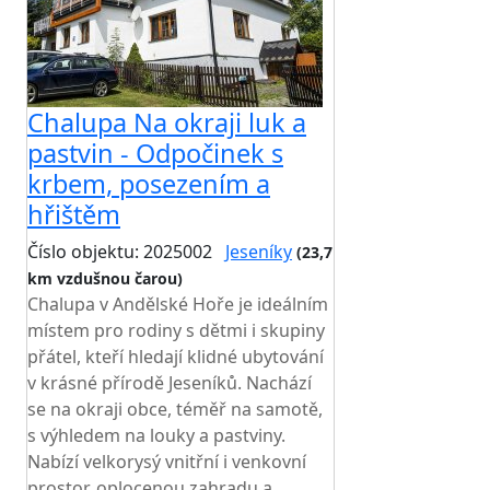
Chalupa Na okraji luk a
pastvin - Odpočinek s
krbem, posezením a
hřištěm
Číslo objektu: 2025002
Jeseníky
(23,7
km vzdušnou čarou)
Chalupa v Andělské Hoře je ideálním
místem pro rodiny s dětmi i skupiny
přátel, kteří hledají klidné ubytování
v krásné přírodě Jeseníků. Nachází
se na okraji obce, téměř na samotě,
s výhledem na louky a pastviny.
Nabízí velkorysý vnitřní i venkovní
prostor, oplocenou zahradu a