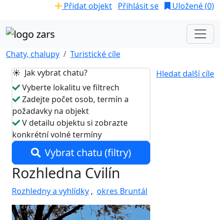
Přidat objekt
Přihlásit se
Uložené (
0
)
Chaty, chalupy
Turistické cíle
☀️ Jak vybrat chatu?
Hledat další cíle
Vyberte lokalitu ve filtrech
Zadejte počet osob, termín a
požadavky na objekt
V detailu objektu si zobrazte
konkrétní volné termíny
Vybrat chatu (filtry)
Rozhledna Cvilín
Rozhledny a vyhlídky
,
okres Bruntál