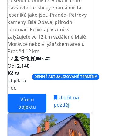
posedět u ohniště. V okolí určitě
navštivte turisticky známá místa
Jeseníků jako jsou Praděd, Petrovy
kameny, Bílá Opava, přírodní
rezervaci Rejvíz aj. V zimě si
zalyžujete ve 12 km vzdálené Malé
Morávce nebo v lyžařském areálu
Praděd 12 km.
12
3
Od:
2.140
Kč
za
DENNĚ AKTUALIZOVANÉ TERMÍNY
objekt a
noc
Uložit na
Více o
později
objektu