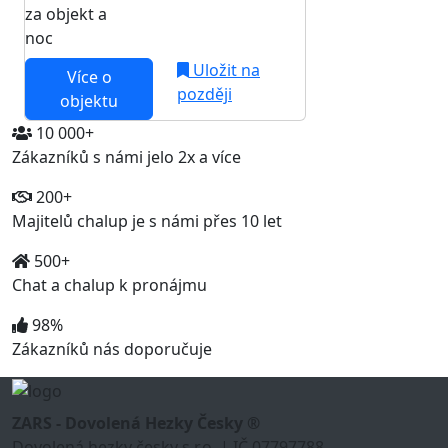
za objekt a
NEJNIŽŠÍ CENA NA TRHU
noc
Uložit na
Více o
později
objektu
10 000+
Zákazníků s námi jelo 2x a více
200+
Majitelů chalup je s námi přes 10 let
500+
Chat a chalup k pronájmu
98%
Zákazníků nás doporučuje
ZARS - Dovolená Hezky Česky ®
Dovolená hezky česky s.r.o. | IČ 07797788