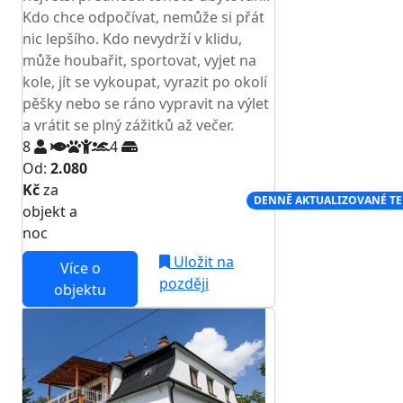
Kdo chce odpočívat, nemůže si přát
nic lepšího. Kdo nevydrží v klidu,
může houbařit, sportovat, vyjet na
kole, jít se vykoupat, vyrazit po okolí
pěšky nebo se ráno vypravit na výlet
a vrátit se plný zážitků až večer.
8
4
Od:
2.080
Kč
za
NEJNIŽŠÍ CENA NA TRHU
DENNĚ AKTUALIZOVANÉ T
objekt a
noc
Uložit na
Více o
později
objektu