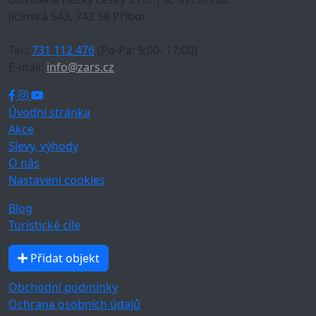
Jičínská 543, 742 58 Příbor
Tel.:
731 112 476
(Po-Pá: 9:00- 17:00)
E-mail:
info@zars.cz
Úvodní stránka
Akce
Slevy, výhody
O nás
Nastavení cookies
Blog
Turistické cíle
Přidat objekt
Obchodní podmínky
Ochrana osobních údajů