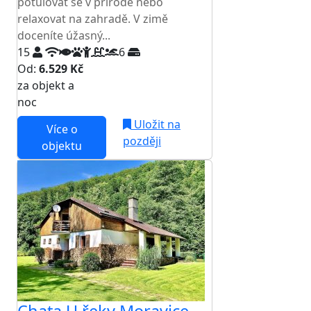
potulovat se v přírodě nebo
relaxovat na zahradě. V zimě
doceníte úžasný...
15
6
Od:
6.529 Kč
za objekt a
NEJNIŽŠÍ CENA NA TRHU
noc
Uložit na
Více o
později
objektu