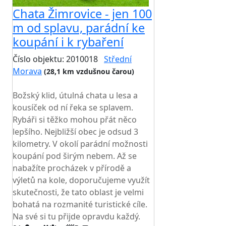
Chata Žimrovice - jen 100
m od splavu, parádní ke
koupání i k rybaření
Číslo objektu: 2010018
Střední
Morava
(28,1 km vzdušnou čarou)
TOP HODNOCENÍ
Božský klid, útulná chata u lesa a
kousíček od ní řeka se splavem.
Rybáři si těžko mohou přát něco
lepšího. Nejbližší obec je odsud 3
kilometry. V okolí parádní možnosti
koupání pod širým nebem. Až se
nabažíte procházek v přírodě a
výletů na kole, doporučujeme využít
skutečnosti, že tato oblast je velmi
bohatá na rozmanité turistické cíle.
Na své si tu přijde opravdu každý.