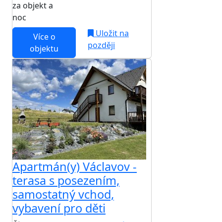
za objekt a
NEJNIŽŠÍ CENA NA TRHU
noc
Uložit na
Více o
později
objektu
Apartmán(y) Václavov -
terasa s posezením,
samostatný vchod,
vybavení pro děti