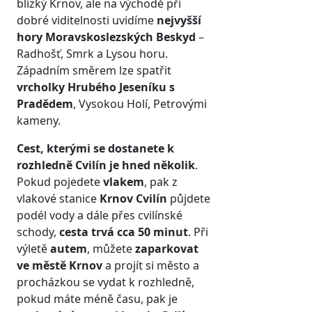
blízký Krnov, ale na východě při
dobré viditelnosti uvidíme
nejvyšší
hory Moravskoslezských Beskyd
–
Radhošť, Smrk a Lysou horu.
Západním směrem lze spatřit
vrcholky Hrubého Jeseníku s
Pradědem
, Vysokou Holí, Petrovými
kameny.
Cest, kterými se dostanete k
rozhledně Cvilín je hned několik
.
Pokud pojedete
vlakem
, pak z
vlakové stanice
Krnov Cvilín
půjdete
podél vody a dále přes cvilínské
schody,
cesta trvá cca 50 minut
. Při
výletě
autem
, můžete
zaparkovat
ve městě Krnov
a projít si město a
procházkou se vydat k rozhledně,
pokud máte méně času, pak je