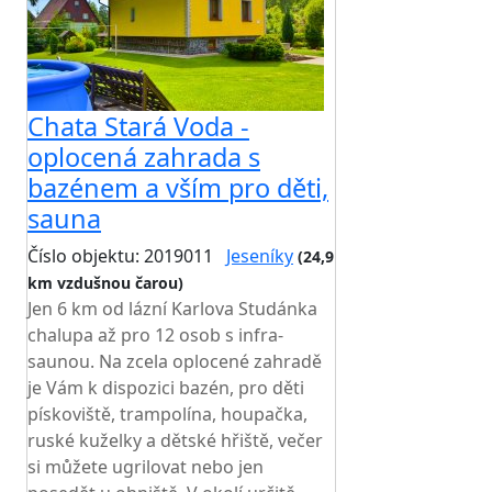
Chata Stará Voda -
oplocená zahrada s
bazénem a vším pro děti,
sauna
Číslo objektu: 2019011
Jeseníky
(24,9
km vzdušnou čarou)
TOP HODNOCENÍ
Jen 6 km od lázní Karlova Studánka
chalupa až pro 12 osob s infra-
saunou. Na zcela oplocené zahradě
je Vám k dispozici bazén, pro děti
pískoviště, trampolína, houpačka,
ruské kuželky a dětské hřiště, večer
si můžete ugrilovat nebo jen