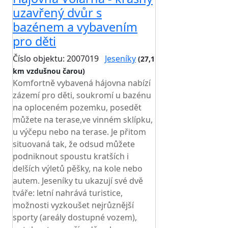
uzavřený dvůr s
bazénem a vybavením
pro děti
Číslo objektu: 2007019
Jeseníky
(27,1
km vzdušnou čarou)
TOP HODNOCENÍ
Komfortně vybavená hájovna nabízí
zázemí pro děti, soukromí u bazénu
na oploceném pozemku, posedět
můžete na terase,ve vinném sklípku,
u výčepu nebo na terase. Je přitom
situovaná tak, že odsud můžete
podniknout spoustu kratších i
delších výletů pěšky, na kole nebo
autem. Jeseníky tu ukazují své dvě
tváře: letní nahrává turistice,
možnosti vyzkoušet nejrůznější
sporty (areály dostupné vozem),