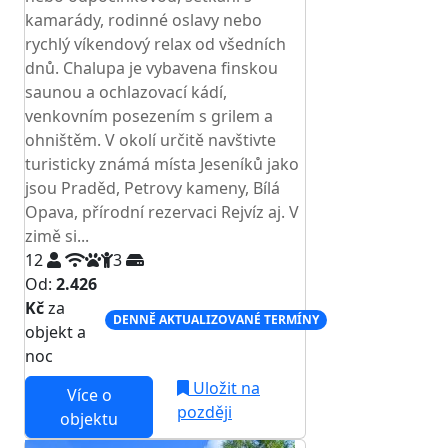
kamarády, rodinné oslavy nebo
rychlý víkendový relax od všedních
dnů. Chalupa je vybavena finskou
saunou a ochlazovací kádí,
venkovním posezením s grilem a
ohništěm. V okolí určitě navštivte
turisticky známá místa Jeseníků jako
jsou Praděd, Petrovy kameny, Bílá
Opava, přírodní rezervaci Rejvíz aj. V
zimě si...
12
3
Od:
2.426
Kč
za
DENNĚ AKTUALIZOVANÉ TERMÍNY
objekt a
noc
Uložit na
Více o
později
objektu