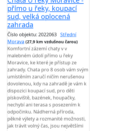
Chata U řeky Moravice -
přímo u řeky, koupací
sud, velká oplocená
zahrada
Číslo objektu: 2022063
Střední
Morava
(27,9 km vzdušnou čarou)
Komfortní zázemí chaty v v
malebném údolí přímo u řeky
Moravice, ke které je přístup ze
zahrady. Chata pro 8 osob vám svým
umístěním zaručí ničím nerušenou
dovolenou, kdy na zahradě je vám k
dispozici koupací sud, pro děti
pískoviště, bazének, houpačky,
nechybí ani terasa s posezením k
odpočinku. Nádherná příroda,
pěkné výlety a rozmanité možnosti,
jak trávit volný čas, jsou největšími