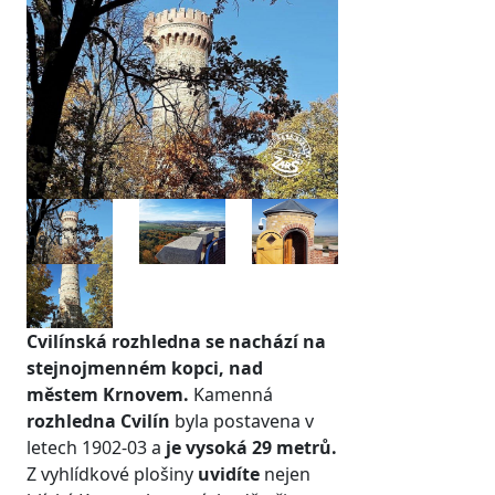
prev
next
Cvilínská rozhledna se nachází na
stejnojmenném kopci, nad
městem Krnovem.
Kamenná
rozhledna Cvilín
byla postavena v
letech 1902-03 a
je vysoká 29 metrů.
Z vyhlídkové plošiny
uvidíte
nejen