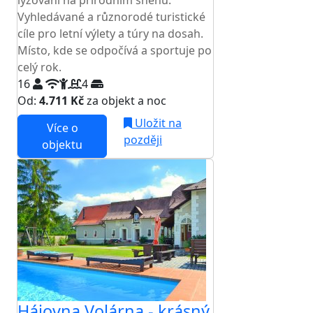
lyžování na přírodním sněhu.
Vyhledávané a různorodé turistické
cíle pro letní výlety a túry na dosah.
Místo, kde se odpočívá a sportuje po
celý rok.
16
4
Od:
4.711 Kč
za objekt a noc
Uložit na
Více o
později
objektu
Hájovna Volárna - krásný