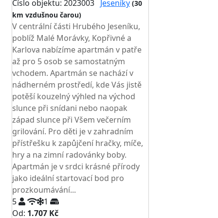
Číslo objektu: 2023003
Jeseníky
(30
km vzdušnou čarou)
V centrální části Hrubého Jeseníku,
poblíž Malé Morávky, Kopřivné a
Karlova nabízíme apartmán v patře
až pro 5 osob se samostatným
vchodem. Apartmán se nachází v
nádherném prostředí, kde Vás jistě
potěší kouzelný výhled na východ
slunce při snídani nebo naopak
západ slunce při Všem večerním
grilování. Pro děti je v zahradním
přístřešku k zapůjčení hračky, míče,
hry a na zimní radovánky boby.
Apartmán je v srdci krásné přírody
jako ideální startovací bod pro
prozkoumávání...
5
1
Od:
1.707 Kč