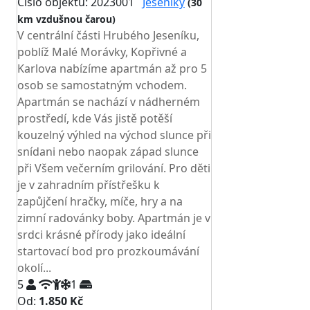
Číslo objektu: 2023001
Jeseníky
(30
km vzdušnou čarou)
V centrální části Hrubého Jeseníku,
poblíž Malé Morávky, Kopřivné a
Karlova nabízíme apartmán až pro 5
osob se samostatným vchodem.
Apartmán se nachází v nádherném
prostředí, kde Vás jistě potěší
kouzelný výhled na východ slunce při
snídani nebo naopak západ slunce
při Všem večerním grilování. Pro děti
je v zahradním přístřešku k
zapůjčení hračky, míče, hry a na
zimní radovánky boby. Apartmán je v
srdci krásné přírody jako ideální
startovací bod pro prozkoumávání
okolí...
5
1
Od:
1.850 Kč