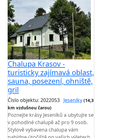
Chalupa Krasov -
turisticky zajímavá oblast,
sauna, posezení, ohniště,
gril
Číslo objektu: 2022053
Jeseníky
(14,3
km vzdušnou čarou)
Poznejte krásy Jeseníků a ubytujte se
v pohodlné chalupě až pro 9 osob.
Stylově vybavena chalupa vám
nabídne útočiště po vašich výletech