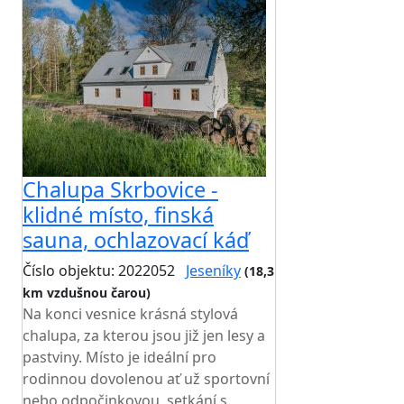
Chalupa Skrbovice -
klidné místo, finská
sauna, ochlazovací káď
Číslo objektu: 2022052
Jeseníky
(18,3
km vzdušnou čarou)
Na konci vesnice krásná stylová
chalupa, za kterou jsou již jen lesy a
pastviny. Místo je ideální pro
rodinnou dovolenou ať už sportovní
nebo odpočinkovou, setkání s