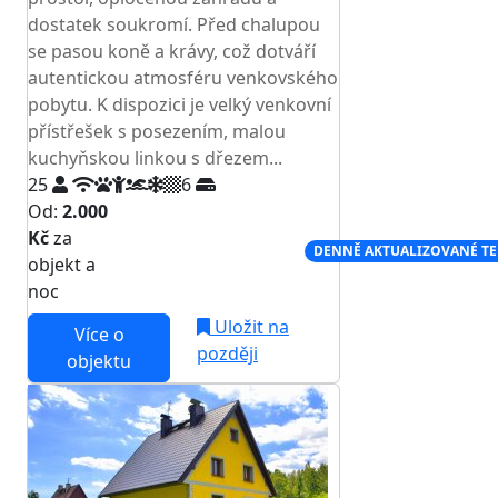
dostatek soukromí. Před chalupou
se pasou koně a krávy, což dotváří
autentickou atmosféru venkovského
pobytu. K dispozici je velký venkovní
přístřešek s posezením, malou
kuchyňskou linkou s dřezem...
25
6
Od:
2.000
Kč
za
NEJNIŽŠÍ CENA NA TRHU
DENNĚ AKTUALIZOVANÉ T
objekt a
noc
Uložit na
Více o
později
objektu