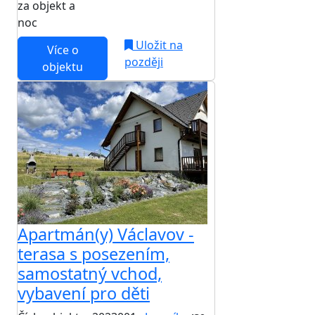
za objekt a
NEJNIŽŠÍ CENA NA TRHU
noc
Uložit na
Více o
později
objektu
Apartmán(y) Václavov -
terasa s posezením,
samostatný vchod,
vybavení pro děti