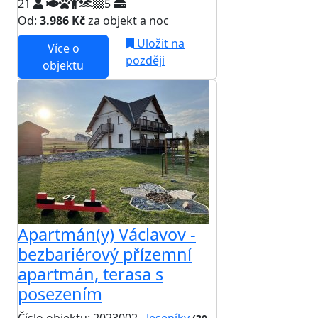
21
5
Od:
3.986 Kč
za objekt a noc
Uložit na
Více o
později
objektu
Apartmán(y) Václavov -
bezbariérový přízemní
apartmán, terasa s
posezením