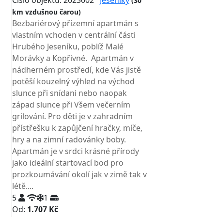
Číslo objektu: 2023002
Jeseníky
(30
km vzdušnou čarou)
Bezbariérový přízemní apartmán s
vlastním vchoden v centrální části
Hrubého Jeseníku, poblíž Malé
Morávky a Kopřivné. Apartmán v
nádherném prostředí, kde Vás jistě
potěší kouzelný výhled na východ
slunce při snídani nebo naopak
západ slunce při Všem večerním
grilování. Pro děti je v zahradním
přístřešku k zapůjčení hračky, míče,
hry a na zimní radovánky boby.
Apartmán je v srdci krásné přírody
jako ideální startovací bod pro
prozkoumávání okolí jak v zimě tak v
létě....
5
1
Od:
1.707 Kč