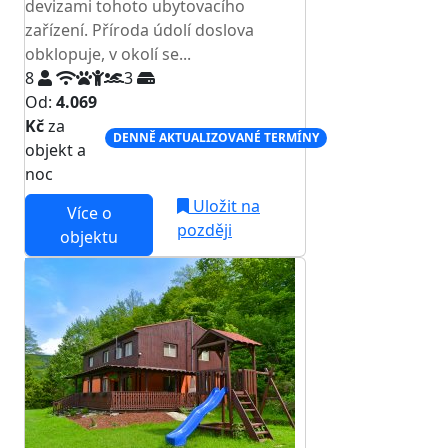
devizami tohoto ubytovacího
zařízení. Příroda údolí doslova
obklopuje, v okolí se...
8
3
Od:
4.069
Kč
za
DENNĚ AKTUALIZOVANÉ TERMÍNY
objekt a
noc
Uložit na
Více o
později
objektu