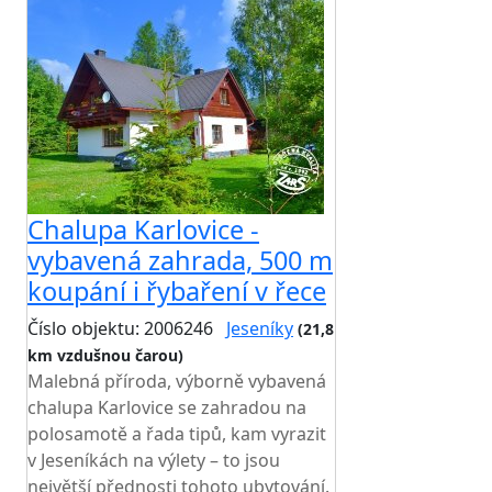
Chalupa Karlovice -
vybavená zahrada, 500 m
koupání i řybaření v řece
Číslo objektu: 2006246
Jeseníky
(21,8
km vzdušnou čarou)
TOP HODNOCENÍ
Malebná příroda, výborně vybavená
chalupa Karlovice se zahradou na
polosamotě a řada tipů, kam vyrazit
v Jeseníkách na výlety – to jsou
největší přednosti tohoto ubytování.