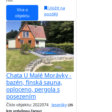
noc
Uložit na
Více o
později
objektu
Chata U Malé Morávky -
bazén, finská sauna,
oploceno, pergola s
posezením
Číslo objektu: 2022074
Jeseníky
(35
km vzdušnou čarou)