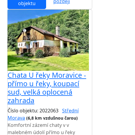
později
objektu
Chata U řeky Moravice -
přímo u řeky, koupací
sud, velká oplocená
zahrada
Číslo objektu: 2022063
Střední
Morava
(6,8 km vzdušnou čarou)
Komfortní zázemí chaty v v
malebném údolí přímo u řeky