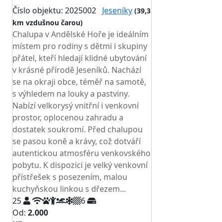
Číslo objektu: 2025002
Jeseníky
(39,3
km vzdušnou čarou)
Chalupa v Andělské Hoře je ideálním
místem pro rodiny s dětmi i skupiny
přátel, kteří hledají klidné ubytování
v krásné přírodě Jeseníků. Nachází
se na okraji obce, téměř na samotě,
s výhledem na louky a pastviny.
Nabízí velkorysý vnitřní i venkovní
prostor, oplocenou zahradu a
dostatek soukromí. Před chalupou
se pasou koně a krávy, což dotváří
autentickou atmosféru venkovského
pobytu. K dispozici je velký venkovní
přístřešek s posezením, malou
kuchyňskou linkou s dřezem...
25
6
Od:
2.000