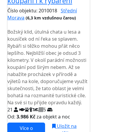
koupání i k rybaření
Číslo objektu: 2010018
Střední
Morava
(6,3 km vzdušnou čarou)
TOP HODNOCENÍ
Božský klid, útulná chata u lesa a
kousíček od ní řeka se splavem.
Rybáři si těžko mohou přát něco
lepšího. Nejbližší obec je odsud 3
kilometry. V okolí parádní možnosti
koupání pod širým nebem. Až se
nabažíte procházek v přírodě a
výletů na kole, doporučujeme využít
skutečnosti, že tato oblast je velmi
bohatá na rozmanité turistické cíle.
Na své si tu přijde opravdu každý.
21
5
Od:
3.986 Kč
za objekt a noc
Uložit na
Více o