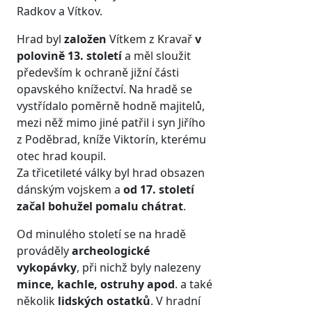
Radkov a Vítkov.
Hrad byl
založen
Vítkem z Kravař
v
polovině 13. století
a měl sloužit
především k ochraně jižní části
opavského knížectví. Na hradě se
vystřídalo poměrně hodně majitelů,
mezi něž mimo jiné patřil i syn Jiřího
z Poděbrad, kníže Viktorín, kterému
otec hrad koupil.
Za třicetileté války byl hrad obsazen
dánským vojskem a
od 17. století
začal bohužel pomalu chátrat
.
Od minulého století se na hradě
prováděly
archeologické
vykopávky
, při nichž byly nalezeny
mince, kachle, ostruhy apod
. a také
několik
lidských ostatků
. V hradní