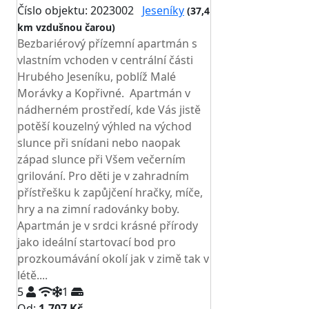
Číslo objektu: 2023002
Jeseníky
(37,4
km vzdušnou čarou)
Bezbariérový přízemní apartmán s
vlastním vchoden v centrální části
Hrubého Jeseníku, poblíž Malé
Morávky a Kopřivné. Apartmán v
nádherném prostředí, kde Vás jistě
potěší kouzelný výhled na východ
slunce při snídani nebo naopak
západ slunce při Všem večerním
grilování. Pro děti je v zahradním
přístřešku k zapůjčení hračky, míče,
hry a na zimní radovánky boby.
Apartmán je v srdci krásné přírody
jako ideální startovací bod pro
prozkoumávání okolí jak v zimě tak v
létě....
5
1
Od:
1.707 Kč