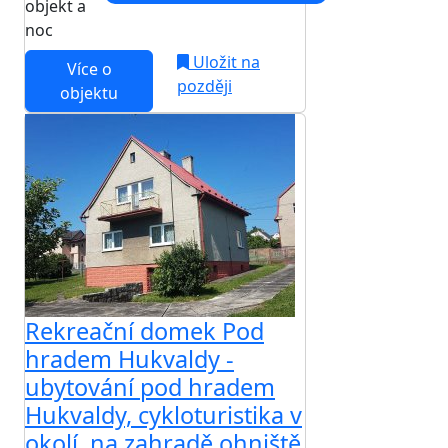
objekt a
noc
Uložit na
Více o
později
objektu
Rekreační domek Pod
hradem Hukvaldy -
ubytování pod hradem
Hukvaldy, cykloturistika v
okolí, na zahradě ohniště