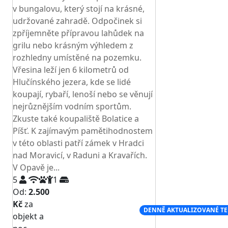
v bungalovu, který stojí na krásné,
udržované zahradě. Odpočinek si
zpříjemněte přípravou lahůdek na
grilu nebo krásným výhledem z
rozhledny umístěné na pozemku.
Vřesina leží jen 6 kilometrů od
Hlučínského jezera, kde se lidé
koupají, rybaří, lenoší nebo se věnují
nejrůznějším vodním sportům.
Zkuste také koupaliště Bolatice a
Píšť. K zajímavým pamětihodnostem
v této oblasti patří zámek v Hradci
nad Moravicí, v Raduni a Kravařích.
V Opavě je...
5
1
Od:
2.500
Kč
za
NEJNIŽŠÍ CENA NA TRHU
DENNĚ AKTUALIZOVANÉ T
objekt a