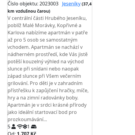
Číslo objektu: 2023003
Jeseníky
(37,4
km vzdušnou čarou)
V centrální části Hrubého Jeseníku,
poblíž Malé Morávky, Kopřivné a
Karlova nabízíme apartmán v patře
až pro 5 osob se samostatným
vchodem. Apartmán se nachází v
nádherném prostředí, kde Vás jistě
potěší kouzelný výhled na východ
slunce při snídani nebo naopak
západ slunce při Všem večerním
grilování. Pro děti je v zahradním
přístřešku k zapůjčení hračky, míče,
hry a na zimní radovánky boby.
Apartmán je v srdci krásné přírody
jako ideální startovací bod pro
prozkoumávání...
5
1
Od:
1.707 Kč