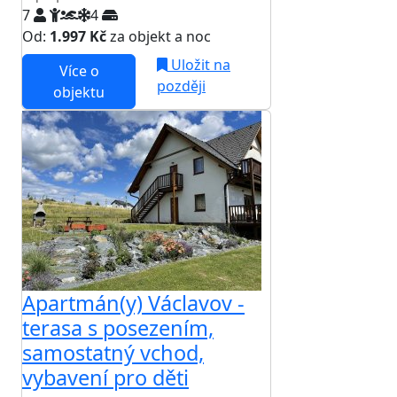
7
4
Od:
1.997 Kč
za objekt a noc
Uložit na
Více o
později
objektu
Apartmán(y) Václavov -
terasa s posezením,
samostatný vchod,
vybavení pro děti