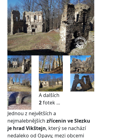
prev
next
A dalších
2
fotek ...
Jednou z největších a
nejmalebnějších
zřícenin ve Slezku
je hrad Vikštejn
, který se nachází
nedaleko od Opavy, mezi obcemi