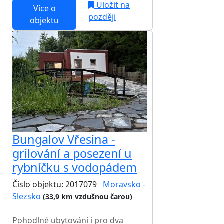
Uložit na
Více o
později
objektu
Bungalov Vřesina -
grilování a posezení u
rybníčku s vodopádem
Číslo objektu: 2017079
Moravsko -
Slezsko
(33,9 km vzdušnou čarou)
TOP HODNOCENÍ
Pohodlné ubytování i pro dva