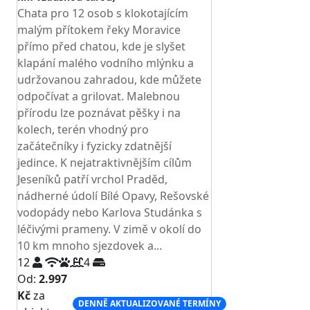
Chata pro 12 osob s klokotajícím
malým přítokem řeky Moravice
přímo před chatou, kde je slyšet
klapání malého vodního mlýnku a
udržovanou zahradou, kde můžete
odpočívat a grilovat. Malebnou
přírodu lze poznávat pěšky i na
kolech, terén vhodný pro
začátečníky i fyzicky zdatnější
jedince. K nejatraktivnějším cílům
Jeseníků patří vrchol Praděd,
nádherné údolí Bílé Opavy, Rešovské
vodopády nebo Karlova Studánka s
léčivými prameny. V zimě v okolí do
10 km mnoho sjezdovek a...
12
4
Od:
2.997
Kč
za
DENNĚ AKTUALIZOVANÉ TERMÍNY