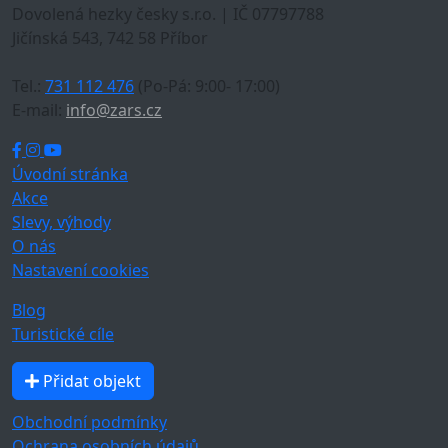
Dovolená hezky česky s.r.o. | IČ 07797788
Jičínská 543, 742 58 Příbor
Tel.:
731 112 476
(Po-Pá: 9:00- 17:00)
E-mail:
info@zars.cz
Úvodní stránka
Akce
Slevy, výhody
O nás
Nastavení cookies
Blog
Turistické cíle
Přidat objekt
Obchodní podmínky
Ochrana osobních údajů