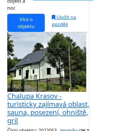
objekt a
noc
Uložit na
Více o
později
objektu
Chalupa Krasov -
turisticky zajímavá oblast,
sauna, posezení, ohniště,
gril
Číslo objektu: 2022053
Jeseníky
(36,7