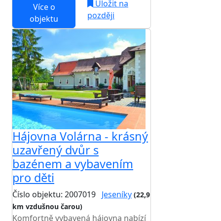
Uložit na
Více o
později
objektu
Hájovna Volárna - krásný
uzavřený dvůr s
bazénem a vybavením
pro děti
Číslo objektu: 2007019
Jeseníky
(22,9
km vzdušnou čarou)
TOP HODNOCENÍ
Komfortně vybavená hájovna nabízí