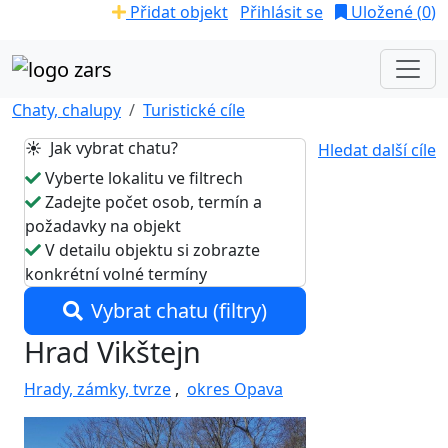
Přidat objekt
Přihlásit se
Uložené (
0
)
Chaty, chalupy
Turistické cíle
☀️ Jak vybrat chatu?
Hledat další cíle
Vyberte lokalitu ve filtrech
Zadejte počet osob, termín a
požadavky na objekt
V detailu objektu si zobrazte
konkrétní volné termíny
Vybrat chatu (filtry)
Hrad Vikštejn
Hrady, zámky, tvrze
,
okres Opava