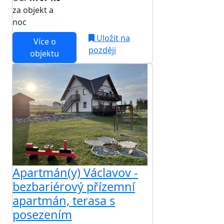
za objekt a
NEJNIŽŠÍ CENA NA TRHU
noc
Uložit na
Více o
později
objektu
Apartmán(y) Václavov -
bezbariérový přízemní
apartmán, terasa s
posezením