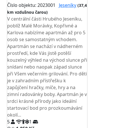
Číslo objektu: 2023001
Jeseníky
(37,4
km vzdušnou čarou)
V centrální části Hrubého Jeseníku,
poblíž Malé Morávky, Kopřivné a
Karlova nabízíme apartmán až pro 5
osob se samostatným vchodem.
Apartmán se nachází v nádherném
prostředí, kde Vás jistě potěší
kouzelný výhled na východ slunce při
snídani nebo naopak západ slunce
při Všem večerním grilování. Pro děti
je v zahradním přístřešku k
zapůjčení hračky, míče, hry a na
zimní radovánky boby. Apartmán je v
srdci krásné přírody jako ideální
startovací bod pro prozkoumávání
okolí...
5
1