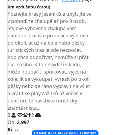
km vzdušnou čarou)
Poznejte krásy Jeseníků a ubytujte se
v pohodlné chalupě až pro 9 osob.
Stylově vybavena chalupa vám
nabídne útočiště po vašich výletech
po okolí, ať už na kole nebo pěšky,
turistických tras je zde nespočet.
Kdo chce odpočívat, nemůže si přát
nic lepšího. Kdo nevydrží v klidu,
může houbařit, sportovat, vyjet na
kole, jít se vykoupat, vyrazit po okolí
pěšky nebo se ráno vypravit na výlet
a vrátit se plný zážitků až večer. V
okolí určitě navštivte turisticky
známá místa...
9
2
Od:
2.997
Kč
za
DENNĚ AKTUALIZOVANÉ TERMÍNY