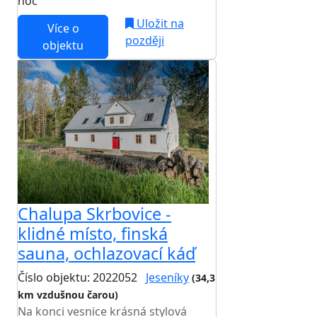
noc
Uložit na
Více o
později
objektu
Chalupa Skrbovice -
klidné místo, finská
sauna, ochlazovací káď
Číslo objektu: 2022052
Jeseníky
(34,3
km vzdušnou čarou)
Na konci vesnice krásná stylová