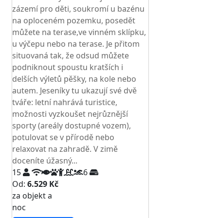
zázemí pro děti, soukromí u bazénu
na oploceném pozemku, posedět
můžete na terase,ve vinném sklípku,
u výčepu nebo na terase. Je přitom
situovaná tak, že odsud můžete
podniknout spoustu kratších i
delších výletů pěšky, na kole nebo
autem. Jeseníky tu ukazují své dvě
tváře: letní nahrává turistice,
možnosti vyzkoušet nejrůznější
sporty (areály dostupné vozem),
potulovat se v přírodě nebo
relaxovat na zahradě. V zimě
doceníte úžasný...
15
6
Od:
6.529 Kč
za objekt a
NEJNIŽŠÍ CENA NA TRHU
noc