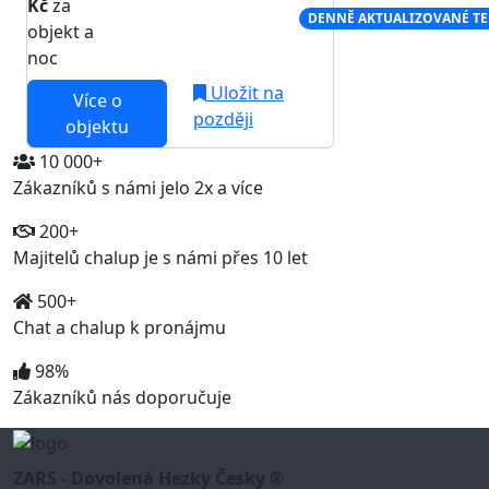
Kč
za
NEJNIŽŠÍ CENA NA TRHU
DENNĚ AKTUALIZOVANÉ T
objekt a
noc
Uložit na
Více o
později
objektu
10 000+
Zákazníků s námi jelo 2x a více
200+
Majitelů chalup je s námi přes 10 let
500+
Chat a chalup k pronájmu
98%
Zákazníků nás doporučuje
ZARS - Dovolená Hezky Česky ®