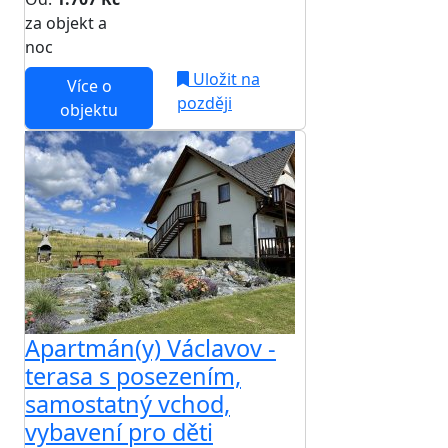
za objekt a
NEJNIŽŠÍ CENA NA TRHU
noc
Uložit na
Více o
později
objektu
Apartmán(y) Václavov -
terasa s posezením,
samostatný vchod,
vybavení pro děti