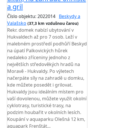
a gril
Číslo objektu: 2022014
Beskydy a
Valašsko
(37,3 km vzdušnou čarou)
Rekr. domek nabízí ubytování v
Hukvaldech až pro 7 osob. Leží v
malebném prostředí podhůří Beskyd
na úpatí Palkovických hůrek
nedaleko zříceniny jednoho z
největších středověkých hradů na
Moravě - Hukvaldy. Po výletech
načerpáte síly na zahradě u domku,
kde můžete posedět i grilovat.
Hukvaldy jsou ideálním místem pro
vaší dovolenou, můžete využít okolní
cyklotrasy, turistické trasy, na
podzim houbařit v okolních lesích.
Koupání v aquaparku Olešná 12 km,
aquapark Frenštát...