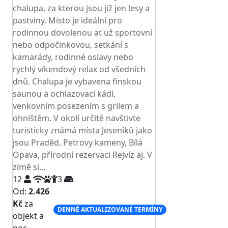
chalupa, za kterou jsou již jen lesy a
pastviny. Místo je ideální pro
rodinnou dovolenou ať už sportovní
nebo odpočinkovou, setkání s
kamarády, rodinné oslavy nebo
rychlý víkendový relax od všedních
dnů. Chalupa je vybavena finskou
saunou a ochlazovací kádí,
venkovním posezením s grilem a
ohništěm. V okolí určitě navštivte
turisticky známá místa Jeseníků jako
jsou Praděd, Petrovy kameny, Bílá
Opava, přírodní rezervaci Rejvíz aj. V
zimě si...
12
3
Od:
2.426
Kč
za
DENNĚ AKTUALIZOVANÉ TERMÍNY
objekt a