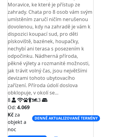
Moravice, ke které je přístup ze
zahrady. Chata pro 8 osob vám svým
umístěním zaručí ničím nerušenou
dovolenou, kdy na zahradě je vám k
dispozici koupací sud, pro děti
pískoviště, bazének, houpačky,
nechybí ani terasa s posezením k
odpočinku. Nádherná příroda,
pěkné výlety a rozmanité možnosti,
jak trávit volný čas, jsou největšími
devizami tohoto ubytovacího
zařízení. Příroda údolí doslova
obklopuje, v okolí se...
8
3
Od:
4.069
Kč
za
DENNĚ AKTUALIZOVANÉ TERMÍNY
objekt a
noc