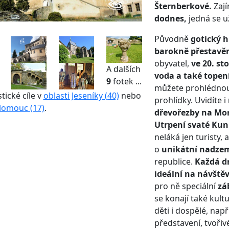
Šternberkové.
Zají
dodnes,
jedná se u
Původně
gotický 
barokně přestavě
obyvatel,
ve 20. st
A dalších
voda a také topen
9
fotek ...
můžete prohlédnou
stické cíle v
oblasti Jeseníky (40)
nebo
prohlídky. Uvidíte i
lomouc (17)
.
dřevořezby na Mo
Utrpení svaté Ku
neláká jen turisty, 
o
unikátní nadzem
republice.
Každá dr
ideální na návště
pro ně speciální
zá
se konají také kult
děti i dospělé, např
představení, tvořivé