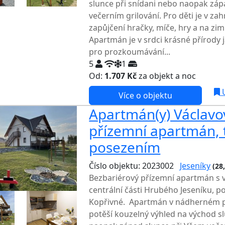
slunce při snídani nebo naopak záp
večerním grilování. Pro děti je v za
zapůjčení hračky, míče, hry a na zi
Apartmán je v srdci krásné přírody j
pro prozkoumávání...
5
1
Od:
1.707 Kč
za objekt a noc
NEJNI
U
Více o objektu
Apartmán(y) Václavov
přízemní apartmán, 
posezením
Číslo objektu: 2023002
Jeseníky
(28
Bezbariérový přízemní apartmán s 
centrální části Hrubého Jeseníku, p
Kopřivné. Apartmán v nádherném pr
potěší kouzelný výhled na východ sl