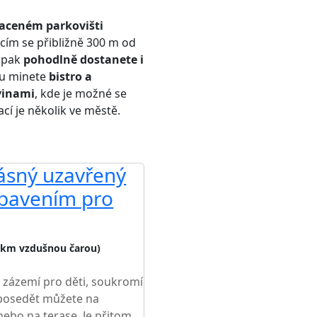
aceném parkovišti
cím se přibližně 300 m od
e pak
pohodlně dostanete i
u minete
bistro a
vinami
, kde je možné se
ací je několik ve městě.
rásný uzavřený
ybavením pro
 km vzdušnou čarou)
 zázemí pro děti, soukromí
posedět můžete na
nebo na terase. Je přitom