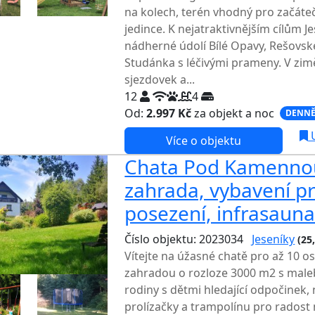
na kolech, terén vhodný pro začátečn
jedince. K nejatraktivnějším cílům J
nádherné údolí Bílé Opavy, Rešovs
Studánka s léčivými prameny. V zi
sjezdovek a...
12
4
Od:
2.997 Kč
za objekt a noc
DENNĚ
U
Více o objektu
Chata Pod Kamennou
zahrada, vybavení pr
posezení, infrasaun
Číslo objektu: 2023034
Jeseníky
(25
Vítejte na úžasné chatě pro až 10 
zahradou o rozloze 3000 m2 s male
rodiny s dětmi hledající odpočinek,
prolízačky a trampolínu pro rados