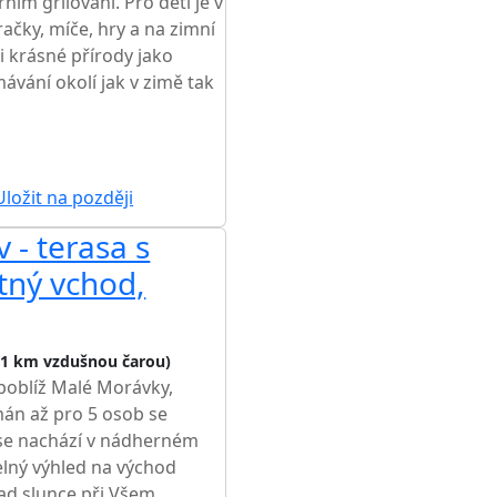
ím grilování. Pro děti je v
ačky, míče, hry a na zimní
i krásné přírody jako
ávání okolí jak v zimě tak
ŽŠÍ CENA NA TRHU
ložit na později
 - terasa s
tný vchod,
,1 km vzdušnou čarou)
 poblíž Malé Morávky,
mán až pro 5 osob se
e nachází v nádherném
zelný výhled na východ
ad slunce při Všem