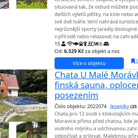
situovaná tak, že odsud můžete pod
delších výletů pěšky, na kole nebo a
své dvě tváře: letní nahrává turisti
nejrůznější sporty (areály dostupné
v přírodě nebo relaxovat na zahradě
15
6
Od:
6.529 Kč
za objekt a noc
NEJNI
U
Více o objektu
Chata U Malé Morávk
finská sauna, oploce
posezením
Číslo objektu: 2022074
Jeseníky
(25
Chata pro 12 osob s klokotajícím m
Moravice přímo před chatou, kde je
vodního mlýnku a udržovanou zahr
odpočívat a grilovat. Malebnou přír