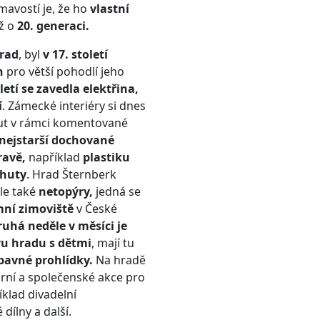
mavostí je, že ho
vlastní
ž o
20. generaci.
hrad
, byl
v 17. století
n
pro větší pohodlí jeho
oletí se zavedla elektřina,
í
. Zámecké interiéry si dnes
t v rámci komentované
nejstarší dochované
ravě,
například
plastiku
nhuty
. Hrad Šternberk
ale také
netopýry,
jedná se
ní zimoviště
v České
uhá neděle v měsíci je
vu hradu s dětmi
, mají tu
bavné prohlídky.
Na hradě
urní a společenské akce pro
íklad divadelní
 dílny a další.