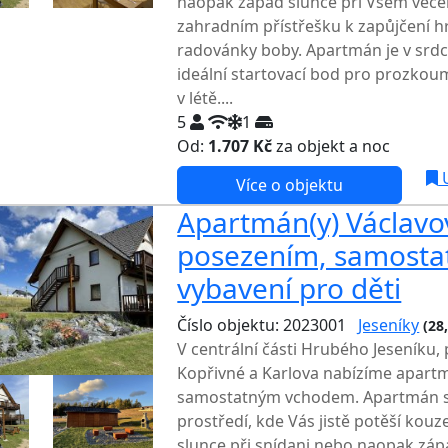
naopak západ slunce při Všem večern
zahradním přístřešku k zapůjčení hr
radovánky boby. Apartmán je v srdc
ideální startovací bod pro prozkoum
v létě....
5
1
Od:
1.707 Kč
za objekt a noc
NEJNI
U
Více o objektu
Apartmán(y) Václavov
posezením, samosta
vybavení pro děti
Číslo objektu: 2023001
Jeseníky
(28
V centrální části Hrubého Jeseníku,
Kopřivné a Karlova nabízíme apart
samostatným vchodem. Apartmán s
prostředí, kde Vás jistě potěší kou
slunce při snídani nebo naopak záp