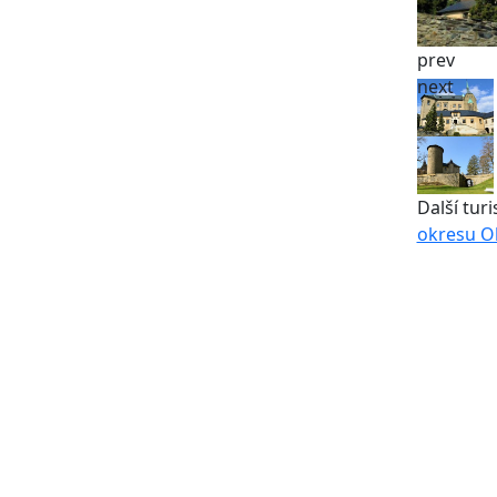
prev
next
Další turi
okresu O