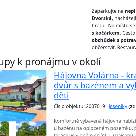
Zaparkujte na
nepl
Dvorská,
nacházejí
hradu. Na místo s
s kočárkem.
Cesto
obchůdek s potra
občerstvit. Restaur
upy k pronájmu v okolí
Hájovna Volárna - k
dvůr s bazénem a v
děti
Číslo objektu: 2007019
Jeseníky
(22
TOP HODNOCENÍ
Komfortně vybavená hájovna nabízí
u bazénu na oploceném pozemku, 
terase,ve vinném sklípku, u výčepu 