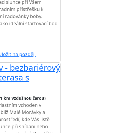
ad slunce při Všem
hradním přístřešku k
mní radovánky boby.
ako ideální startovací bod
ŽŠÍ CENA NA TRHU
ložit na později
 - bezbariérový
terasa s
,1 km vzdušnou čarou)
vlastním vchoden v
oblíž Malé Morávky a
ostředí, kde Vás jistě
unce při snídani nebo