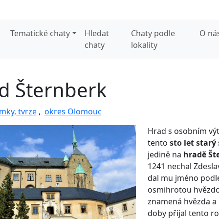
Tematické chaty
Hledat
Chaty podle
O ná
chaty
lokality
d Šternberk
mky, tvrze
,
okres Olomouc
Hrad s osobním výt
tento
sto let starý
jedině na
hradě Št
1241 nechal Zdeslav
dal mu jméno podle
osmihrotou hvězdo
znamená hvězda a "
doby přijal tento 