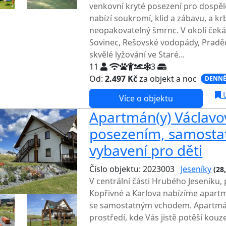
venkovní kryté posezení pro dospěl
nabízí soukromí, klid a zábavu, a kr
neopakovatelný šmrnc. V okolí čeká
Sovinec, Rešovské vodopády, Pradě
skvělé lyžování ve Staré...
11
3
Od:
2.497 Kč
za objekt a noc
DENNĚ
U
Více o objektu
Apartmán(y) Václavov
posezením, samosta
vybavení pro děti
Číslo objektu: 2023003
Jeseníky
(28
V centrální části Hrubého Jeseníku,
Kopřivné a Karlova nabízíme apartm
se samostatným vchodem. Apartmá
prostředí, kde Vás jistě potěší kou