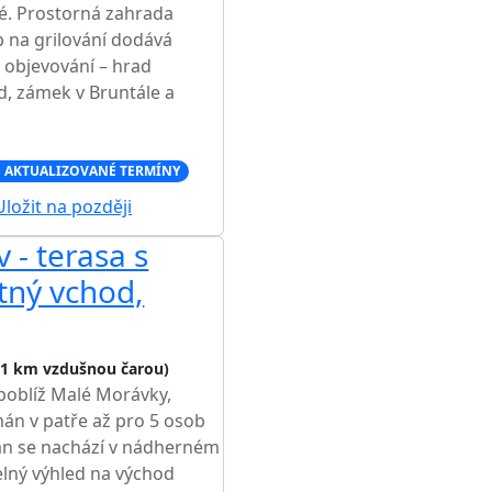
é. Prostorná zahrada
b na grilování dodává
 objevování – hrad
d, zámek v Bruntále a
 AKTUALIZOVANÉ TERMÍNY
ložit na později
 - terasa s
tný vchod,
,1 km vzdušnou čarou)
 poblíž Malé Morávky,
án v patře až pro 5 osob
n se nachází v nádherném
zelný výhled na východ