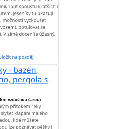
niknout spoustu kratších i
utem. Jeseníky tu ukazují
ce, možnosti vyzkoušet
 vozem), potulovat se
. V zimě doceníte úžasný...
ŽŠÍ CENA NA TRHU
ložit na později
y - bazén,
no, pergola s
 km vzdušnou čarou)
alým přítokem řeky
 slyšet klapání malého
adou, kde můžete
odu lze poznávat pěšky i