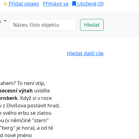
Přidat objekt
Přihlásit se
Uložené (
0
)
s
Hledat další cíle
ahem? To není vtip,
 secesní výtah
uvidíte
ernberk
. Když si v roce
 z Divišova postavit hrad,
 svého erbu se zlatou
u (v němčině "stern"
berg" je hora), a od té
rod nové jméno