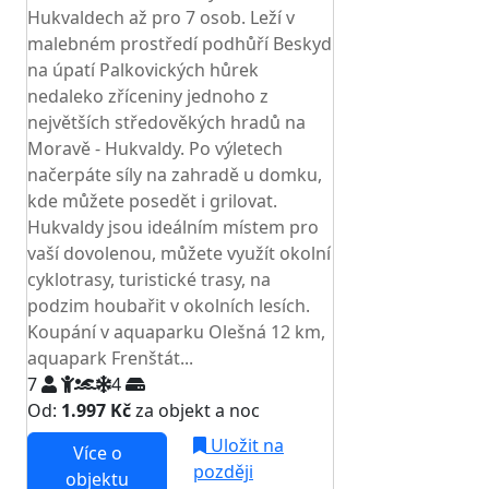
Hukvaldech až pro 7 osob. Leží v
malebném prostředí podhůří Beskyd
na úpatí Palkovických hůrek
nedaleko zříceniny jednoho z
největších středověkých hradů na
Moravě - Hukvaldy. Po výletech
načerpáte síly na zahradě u domku,
kde můžete posedět i grilovat.
Hukvaldy jsou ideálním místem pro
vaší dovolenou, můžete využít okolní
cyklotrasy, turistické trasy, na
podzim houbařit v okolních lesích.
Koupání v aquaparku Olešná 12 km,
aquapark Frenštát...
7
4
Od:
1.997 Kč
za objekt a noc
Uložit na
Více o
později
objektu