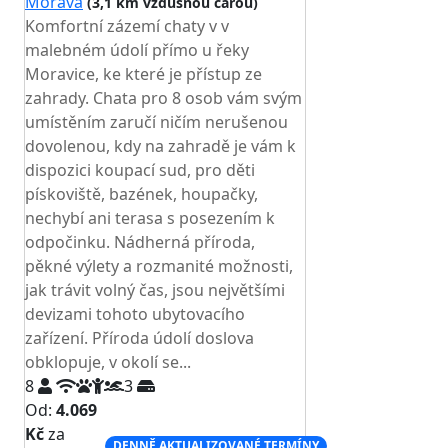
Morava
(3,1 km vzdušnou čarou)
Komfortní zázemí chaty v v
malebném údolí přímo u řeky
Moravice, ke které je přístup ze
zahrady. Chata pro 8 osob vám svým
umístěním zaručí ničím nerušenou
dovolenou, kdy na zahradě je vám k
dispozici koupací sud, pro děti
pískoviště, bazének, houpačky,
nechybí ani terasa s posezením k
odpočinku. Nádherná příroda,
pěkné výlety a rozmanité možnosti,
jak trávit volný čas, jsou největšími
devizami tohoto ubytovacího
zařízení. Příroda údolí doslova
obklopuje, v okolí se...
8
3
Od:
4.069
Kč
za
DENNĚ AKTUALIZOVANÉ TERMÍNY