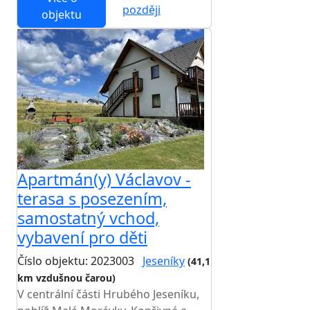
později
objektu
Apartmán(y) Václavov -
terasa s posezením,
samostatný vchod,
vybavení pro děti
Číslo objektu: 2023003
Jeseníky
(41,1
km vzdušnou čarou)
V centrální části Hrubého Jeseníku,