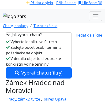
Přidat objekt
Přihlásit se
Uložené (
0
)
Chaty, chalupy
Turistické cíle
☀️ Jak vybrat chatu?
Hledat další cíle
Vyberte lokalitu ve filtrech
Zadejte počet osob, termín a
požadavky na objekt
V detailu objektu si zobrazte
konkrétní volné termíny
Vybrat chatu (filtry)
Zámek Hradec nad
Moravicí
Hrady, zámky, tvrze
,
okres Opava