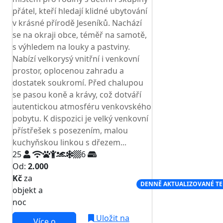
přátel, kteří hledají klidné ubytování
v krásné přírodě Jeseníků. Nachází
se na okraji obce, téměř na samotě,
s výhledem na louky a pastviny.
Nabízí velkorysý vnitřní i venkovní
prostor, oplocenou zahradu a
dostatek soukromí. Před chalupou
se pasou koně a krávy, což dotváří
autentickou atmosféru venkovského
pobytu. K dispozici je velký venkovní
přístřešek s posezením, malou
kuchyňskou linkou s dřezem...
25
6
Od:
2.000
Kč
za
NEJNIŽŠÍ CENA NA TRHU
DENNĚ AKTUALIZOVANÉ T
objekt a
noc
Uložit na
Více o