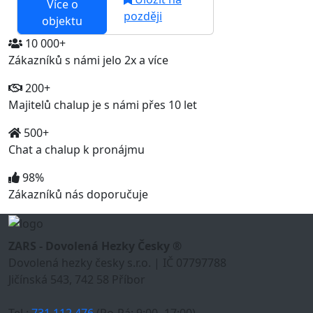
Více o
později
objektu
10 000+
Zákazníků s námi jelo 2x a více
200+
Majitelů chalup je s námi přes 10 let
500+
Chat a chalup k pronájmu
98%
Zákazníků nás doporučuje
ZARS - Dovolená Hezky Česky ®
Dovolená hezky česky s.r.o. | IČ 07797788
Jičínská 543, 742 58 Příbor
Tel.:
731 112 476
(Po-Pá: 9:00- 17:00)