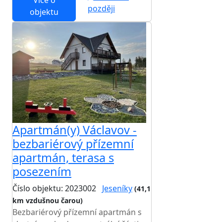
Více o
později
objektu
Apartmán(y) Václavov -
bezbariérový přízemní
apartmán, terasa s
posezením
Číslo objektu: 2023002
Jeseníky
(41,1
km vzdušnou čarou)
Bezbariérový přízemní apartmán s