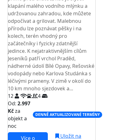
klapání malého vodního mlýnku a
udržovanou zahradou, kde můžete
odpočívat a grilovat. Malebnou
přírodu lze poznávat pěšky i na
kolech, terén vhodný pro
začátečníky i fyzicky zdatnější
jedince. K nejatraktivnějším cílům
Jeseníků patří vrchol Praděd,
nádherné údolí Bílé Opavy, Rešovské
vodopády nebo Karlova Studánka s
léčivými prameny. V zimě v okolí do
10 km mnoho sjezdovek a...
12
4
Od:
2.997
Kč
za
DENNĚ AKTUALIZOVANÉ TERMÍNY
objekt a
noc
Uložit na
Více o