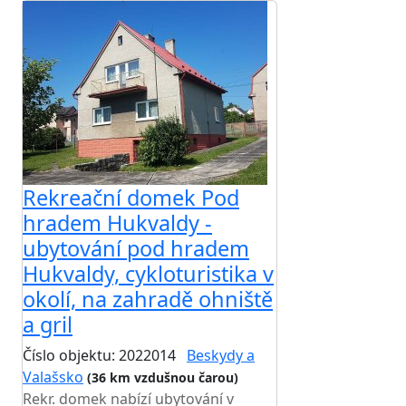
Rekreační domek Pod
hradem Hukvaldy -
ubytování pod hradem
Hukvaldy, cykloturistika v
okolí, na zahradě ohniště
a gril
Číslo objektu: 2022014
Beskydy a
Valašsko
(36 km vzdušnou čarou)
Rekr. domek nabízí ubytování v