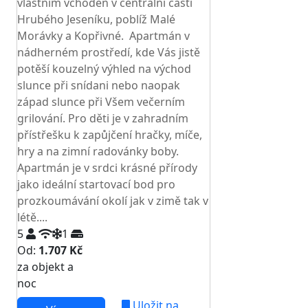
vlastním vchoden v centrální části
Hrubého Jeseníku, poblíž Malé
Morávky a Kopřivné. Apartmán v
nádherném prostředí, kde Vás jistě
potěší kouzelný výhled na východ
slunce při snídani nebo naopak
západ slunce při Všem večerním
grilování. Pro děti je v zahradním
přístřešku k zapůjčení hračky, míče,
hry a na zimní radovánky boby.
Apartmán je v srdci krásné přírody
jako ideální startovací bod pro
prozkoumávání okolí jak v zimě tak v
létě....
5
1
Od:
1.707 Kč
za objekt a
NEJNIŽŠÍ CENA NA TRHU
noc
Uložit na