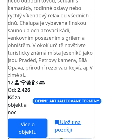
nebo odpočinkovou, setkání s
kamarády, rodinné oslavy nebo
rychlý víkendový relax od všedních
dnů. Chalupa je vybavena finskou
saunou a ochlazovací kádí,
venkovním posezením s grilem a
ohništěm. V okolí určitě navštivte
turisticky známá místa Jeseníků jako
jsou Praděd, Petrovy kameny, Bílá
Opava, přírodní rezervaci Rejvíz aj. V
zimě si...
12
3
Od:
2.426
Kč
za
DENNĚ AKTUALIZOVANÉ TERMÍNY
objekt a
noc
Uložit na
Více o
později
objektu