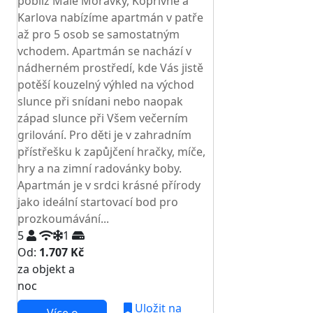
poblíž Malé Morávky, Kopřivné a
Karlova nabízíme apartmán v patře
až pro 5 osob se samostatným
vchodem. Apartmán se nachází v
nádherném prostředí, kde Vás jistě
potěší kouzelný výhled na východ
slunce při snídani nebo naopak
západ slunce při Všem večerním
grilování. Pro děti je v zahradním
přístřešku k zapůjčení hračky, míče,
hry a na zimní radovánky boby.
Apartmán je v srdci krásné přírody
jako ideální startovací bod pro
prozkoumávání...
5
1
Od:
1.707 Kč
za objekt a
NEJNIŽŠÍ CENA NA TRHU
noc
Uložit na