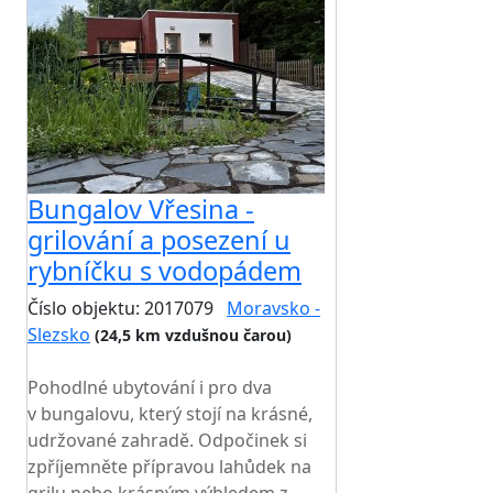
Bungalov Vřesina -
grilování a posezení u
rybníčku s vodopádem
Číslo objektu: 2017079
Moravsko -
Slezsko
(24,5 km vzdušnou čarou)
TOP HODNOCENÍ
Pohodlné ubytování i pro dva
v bungalovu, který stojí na krásné,
udržované zahradě. Odpočinek si
zpříjemněte přípravou lahůdek na