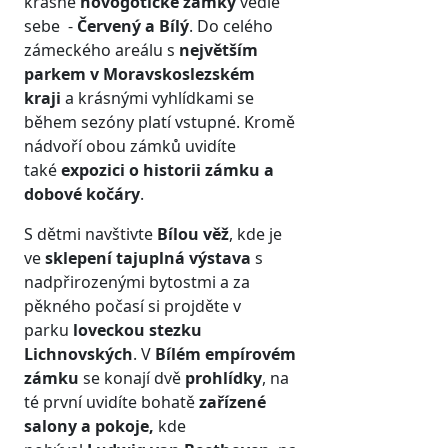
krásné
novogotické zámky
vedle
sebe -
Červený a Bílý
. Do celého
zámeckého areálu s
největším
parkem v Moravskoslezském
kraji
a krásnými vyhlídkami se
během sezóny platí vstupné. Kromě
nádvoří obou zámků uvidíte
také
expozici o historii zámku a
dobové kočáry
.
S dětmi navštivte
B
ílou věž
, kde je
ve
sklepení tajuplná výstava
s
nadpřirozenými bytostmi a za
pěkného počasí si projděte v
parku
loveckou stezku
Lichnovských
. V
Bílém empírovém
zámku
se konají dvě
prohlídky
, na
té první uvidíte bohatě
zařízené
salony a pokoje,
kde