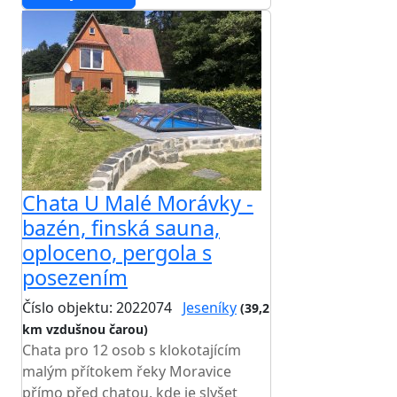
Chata U Malé Morávky -
bazén, finská sauna,
oploceno, pergola s
posezením
Číslo objektu: 2022074
Jeseníky
(39,2
km vzdušnou čarou)
Chata pro 12 osob s klokotajícím
malým přítokem řeky Moravice
přímo před chatou, kde je slyšet