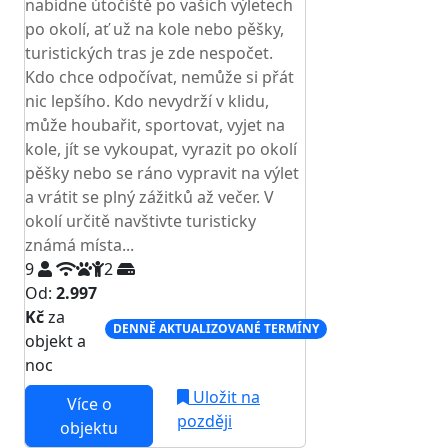
nabídne útočiště po vašich výletech
po okolí, ať už na kole nebo pěšky,
turistických tras je zde nespočet.
Kdo chce odpočívat, nemůže si přát
nic lepšího. Kdo nevydrží v klidu,
může houbařit, sportovat, vyjet na
kole, jít se vykoupat, vyrazit po okolí
pěšky nebo se ráno vypravit na výlet
a vrátit se plný zážitků až večer. V
okolí určitě navštivte turisticky
známá místa...
9
2
Od:
2.997
Kč
za
DENNĚ AKTUALIZOVANÉ TERMÍNY
objekt a
noc
Uložit na
Více o
později
objektu