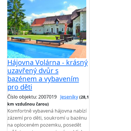
Hájovna Volárna - krásný
uzavřený dvůr s
bazénem a vybavením
pro děti
Číslo objektu: 2007019
Jeseníky
(28,1
km vzdušnou čarou)
TOP HODNOCENÍ
Komfortně vybavená hájovna nabízí
zázemí pro děti, soukromí u bazénu
na oploceném pozemku, posedět