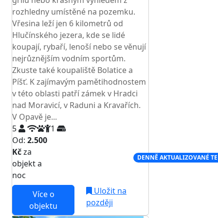
grilu nebo krásným výhledem z
rozhledny umístěné na pozemku.
Vřesina leží jen 6 kilometrů od
Hlučínského jezera, kde se lidé
koupají, rybaří, lenoší nebo se věnují
nejrůznějším vodním sportům.
Zkuste také koupaliště Bolatice a
Píšť. K zajímavým pamětihodnostem
v této oblasti patří zámek v Hradci
nad Moravicí, v Raduni a Kravařích.
V Opavě je...
5
1
Od:
2.500
Kč
za
NEJNIŽŠÍ CENA NA TRHU
DENNĚ AKTUALIZOVANÉ T
objekt a
noc
Uložit na
Více o
později
objektu