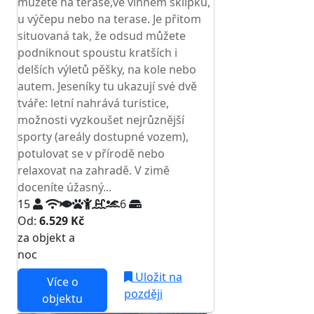
můžete na terase,ve vinném sklípku,
u výčepu nebo na terase. Je přitom
situovaná tak, že odsud můžete
podniknout spoustu kratších i
delších výletů pěšky, na kole nebo
autem. Jeseníky tu ukazují své dvě
tváře: letní nahrává turistice,
možnosti vyzkoušet nejrůznější
sporty (areály dostupné vozem),
potulovat se v přírodě nebo
relaxovat na zahradě. V zimě
doceníte úžasný...
15
6
Od:
6.529 Kč
za objekt a
NEJNIŽŠÍ CENA NA TRHU
noc
Uložit na
Více o
později
objektu