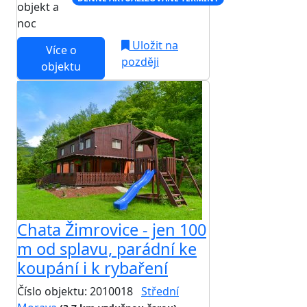
objekt a
noc
Uložit na
Více o
později
objektu
Chata Žimrovice - jen 100
m od splavu, parádní ke
koupání i k rybaření
Číslo objektu: 2010018
Střední