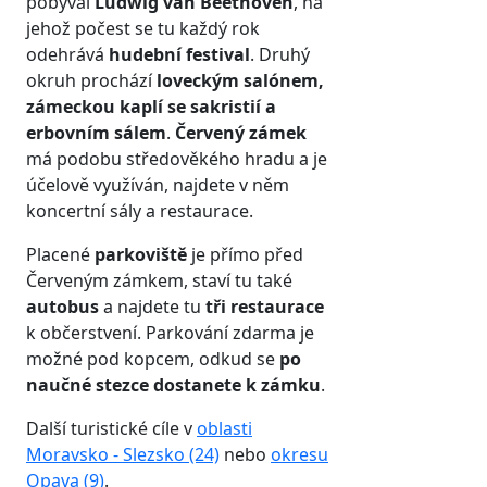
pobýval
Ludwig van Beethoven
, na
jehož počest se tu každý rok
odehrává
hudební festival
. Druhý
okruh prochází
loveckým salónem,
zámeckou kaplí se sakristií a
erbovním sálem
.
Červený zámek
má podobu středověkého hradu a je
účelově využíván, najdete v něm
koncertní sály a restaurace.
Placené
parkoviště
je přímo před
Červeným zámkem, staví tu také
autobus
a najdete tu
tři restaurace
k občerstvení. Parkování zdarma je
možné pod kopcem, odkud se
po
naučné stezce dostanete k zámku
.
Další turistické cíle v
oblasti
Moravsko - Slezsko (24)
nebo
okresu
Opava (9)
.