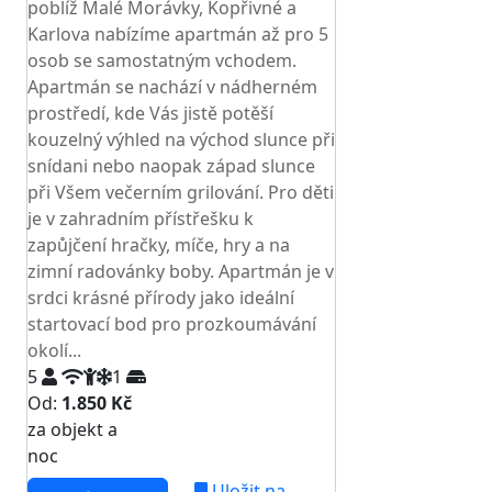
poblíž Malé Morávky, Kopřivné a
Karlova nabízíme apartmán až pro 5
osob se samostatným vchodem.
Apartmán se nachází v nádherném
prostředí, kde Vás jistě potěší
kouzelný výhled na východ slunce při
snídani nebo naopak západ slunce
při Všem večerním grilování. Pro děti
je v zahradním přístřešku k
zapůjčení hračky, míče, hry a na
zimní radovánky boby. Apartmán je v
srdci krásné přírody jako ideální
startovací bod pro prozkoumávání
okolí...
5
1
Od:
1.850 Kč
za objekt a
NEJNIŽŠÍ CENA NA TRHU
noc
Uložit na