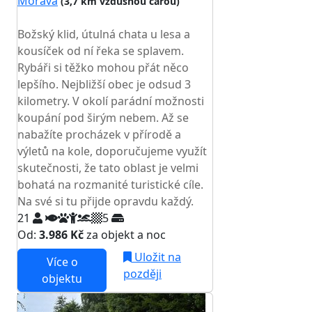
Morava
(3,7 km vzdušnou čarou)
TOP HODNOCENÍ
Božský klid, útulná chata u lesa a
kousíček od ní řeka se splavem.
Rybáři si těžko mohou přát něco
lepšího. Nejbližší obec je odsud 3
kilometry. V okolí parádní možnosti
koupání pod širým nebem. Až se
nabažíte procházek v přírodě a
výletů na kole, doporučujeme využít
skutečnosti, že tato oblast je velmi
bohatá na rozmanité turistické cíle.
Na své si tu přijde opravdu každý.
21
5
Od:
3.986 Kč
za objekt a noc
Uložit na
Více o
později
objektu