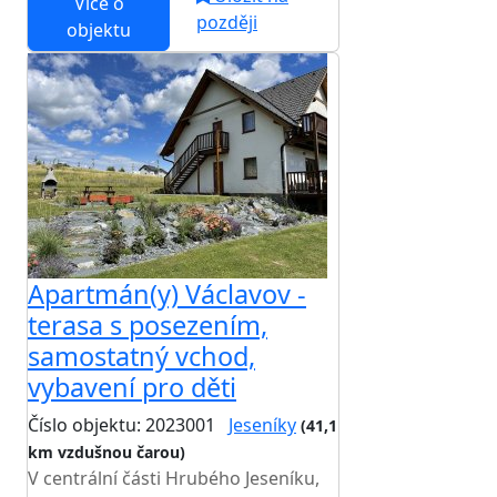
Více o
později
objektu
Apartmán(y) Václavov -
terasa s posezením,
samostatný vchod,
vybavení pro děti
Číslo objektu: 2023001
Jeseníky
(41,1
km vzdušnou čarou)
V centrální části Hrubého Jeseníku,