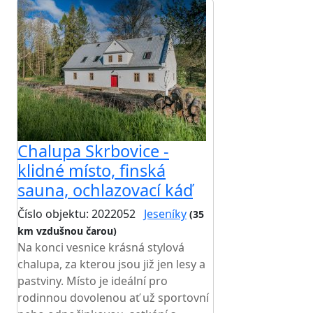
Chalupa Skrbovice -
klidné místo, finská
sauna, ochlazovací káď
Číslo objektu: 2022052
Jeseníky
(35
km vzdušnou čarou)
Na konci vesnice krásná stylová
chalupa, za kterou jsou již jen lesy a
pastviny. Místo je ideální pro
rodinnou dovolenou ať už sportovní