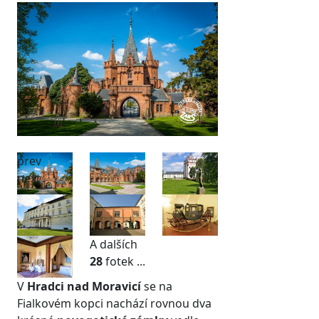
prev
next
A dalších
28
fotek ...
V
Hradci nad Moravicí
se na
Fialkovém kopci nachází rovnou dva