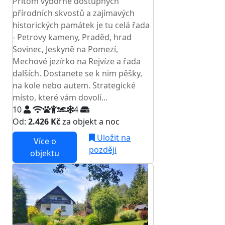
Přitom výborně dostupných
přírodních skvostů a zajímavých
historických památek je tu celá řada
- Petrovy kameny, Praděd, hrad
Sovinec, Jeskyně na Pomezí,
Mechové jezírko na Rejvíze a řada
dalších. Dostanete se k nim pěšky,
na kole nebo autem. Strategické
místo, které vám dovolí...
10
4
Od:
2.426 Kč
za objekt a noc
Uložit na
Více o
později
objektu