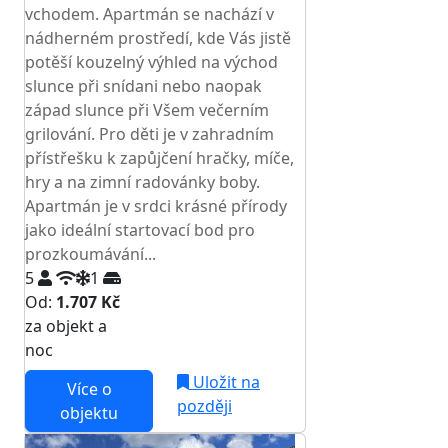
vchodem. Apartmán se nachází v
nádherném prostředí, kde Vás jistě
potěší kouzelný výhled na východ
slunce při snídani nebo naopak
západ slunce při Všem večerním
grilování. Pro děti je v zahradním
přístřešku k zapůjčení hračky, míče,
hry a na zimní radovánky boby.
Apartmán je v srdci krásné přírody
jako ideální startovací bod pro
prozkoumávání...
5
1
Od:
1.707 Kč
za objekt a
NEJNIŽŠÍ CENA NA TRHU
noc
Uložit na
Více o
později
objektu