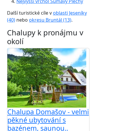
Nejvyšší vrchol Šumavy Plechý
Další turistické cíle v
oblasti Jeseníky
(40)
nebo
okresu Bruntál (13)
.
Chalupy k pronájmu v
okolí
Chalupa Domašov - velmi
pěkné ubytování s
bazénem, saunou..