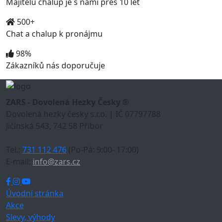
Majitelů chalup je s námi přes 10 let
500+
Chat a chalup k pronájmu
98%
Zákazníků nás doporučuje
ZARS - Dovolená Hezky Česky ®
Dovolená hezky česky s.r.o. | IČ 07797788
Jičínská 543, 742 58 Příbor
Tel.:
731 112 476
(Po-Pá: 9:00- 17:00)
E-mail:
info@zars.cz
Úvodní stránka
Akce
Slevy, výhody