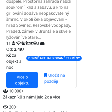
dospělé. Prostorná zahrada nabízí
soukromí, klid a zábavu, a krb na
grilování dodává neopakovatelný
šmrnc. V okolí čeká objevování –
hrad Sovinec, Rešovské vodopády,
Praděd, zámek v Bruntále a skvělé
lyžování ve Staré...
11
3
Od:
2.497
Kč
za
DENNĚ AKTUALIZOVANÉ TERMÍNY
objekt a
noc
Uložit na
Více o
později
objektu
10 000+
Zákazníků s námi jelo 2x a více
200+