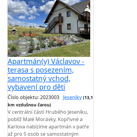
Apartmán(y) Václavov -
terasa s posezením,
samostatný vchod,
vybavení pro děti
Číslo objektu: 2023003
Jeseníky
(13,1
km vzdušnou čarou)
V centrální části Hrubého Jeseníku,
poblíž Malé Morávky, Kopřivné a
Karlova nabízíme apartmán v patře
až pro 5 osob se samostatným