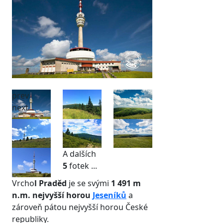
prev
next
A dalších
5
fotek ...
Vrcho
l Praděd
je se svými
1 491 m
n.m. nejvyšší horou
Jeseníků
a
zároveň pátou nejvyšší horou České
republiky.