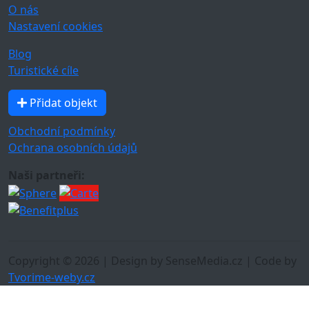
O nás
Nastavení cookies
Blog
Turistické cíle
Přidat objekt
Obchodní podmínky
Ochrana osobních údajů
Naši partneři:
Copyright © 2026 | Design by SenseMedia.cz | Code by
Tvorime-weby.cz