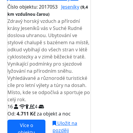
Číslo objektu: 2017053
Jeseníky
(9,4
km vzdušnou čarou)
Zdravý horský vzduch a přírodní
krásy Jeseníků vás v Suché Rudné
doslova uhranou. Ubytování ve
stylové chalupě s bazénem na místě,
odkud vybíhají do všech stran v létě
cyklostezky a v zimě běžecké tratě.
Vynikající podmínky pro sjezdové
lyžování na přírodním sněhu.
Vyhledávané a různorodé turistické
cíle pro letní výlety a túry na dosah.
Místo, kde se odpočívá a sportuje po
celý rok.
16
4
Od:
4.711 Kč
za objekt a noc
Uložit na
Více o
později
objektu