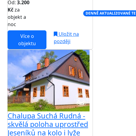
Od:
3.200
Kč
za
NEJNIŽŠÍ CENA NA TRHU
DENNĚ AKTUALIZOVANÉ T
objekt a
noc
Uložit na
Více o
později
objektu
Chalupa Suchá Rudná -
skvělá poloha uprostřed
Jeseníků na kolo i lyže