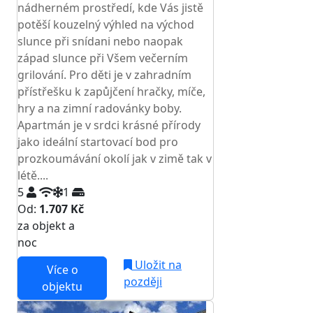
nádherném prostředí, kde Vás jistě
potěší kouzelný výhled na východ
slunce při snídani nebo naopak
západ slunce při Všem večerním
grilování. Pro děti je v zahradním
přístřešku k zapůjčení hračky, míče,
hry a na zimní radovánky boby.
Apartmán je v srdci krásné přírody
jako ideální startovací bod pro
prozkoumávání okolí jak v zimě tak v
létě....
5
1
Od:
1.707 Kč
za objekt a
NEJNIŽŠÍ CENA NA TRHU
noc
Uložit na
Více o
později
objektu