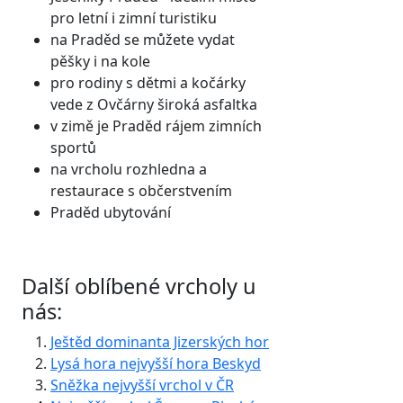
pro letní i zimní turistiku
na Praděd se můžete vydat
pěšky i na kole
pro rodiny s dětmi a kočárky
vede z Ovčárny široká asfaltka
v zimě je Praděd rájem zimních
sportů
na vrcholu rozhledna a
restaurace s občerstvením
Praděd ubytování
Další oblíbené vrcholy u
nás:
Ještěd dominanta Jizerských hor
Lysá hora nejvyšší hora Beskyd
Sněžka nejvyšší vrchol v ČR