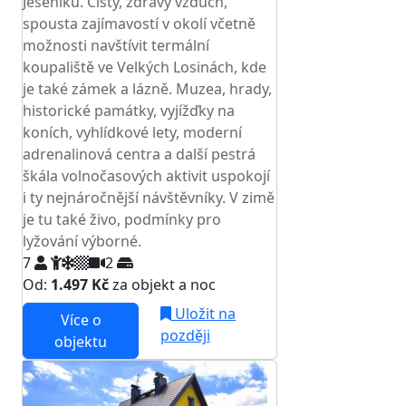
Jeseníku. Čistý, zdravý vzduch,
spousta zajímavostí v okolí včetně
možnosti navštívit termální
koupaliště ve Velkých Losinách, kde
je také zámek a lázně. Muzea, hrady,
historické památky, vyjížďky na
koních, vyhlídkové lety, moderní
adrenalinová centra a další pestrá
škála volnočasových aktivit uspokojí
i ty nejnáročnější návštěvníky. V zimě
je tu také živo, podmínky pro
lyžování výborné.
7
2
Od:
1.497 Kč
za objekt a noc
Uložit na
Více o
později
objektu