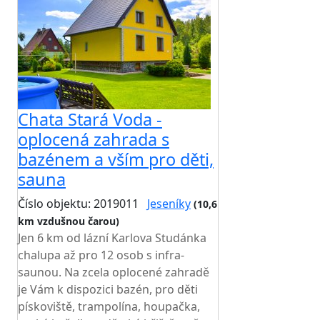
Chata Stará Voda -
oplocená zahrada s
bazénem a vším pro děti,
sauna
Číslo objektu: 2019011
Jeseníky
(10,6
km vzdušnou čarou)
TOP HODNOCENÍ
Jen 6 km od lázní Karlova Studánka
chalupa až pro 12 osob s infra-
saunou. Na zcela oplocené zahradě
je Vám k dispozici bazén, pro děti
pískoviště, trampolína, houpačka,