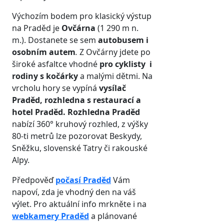
Výchozím bodem pro klasický výstup
na Praděd je
Ovčárna
(1 290 m n.
m.). Dostanete se sem
autobusem i
osobním autem
.
Z Ovčárny jdete po
široké asfaltce vhodné
pro cyklisty
i
rodiny s kočárky
a malými dětmi. Na
vrcholu hory se vypíná
vysílač
Praděd, rozhledna s restaurací a
hotel Praděd.
Rozhledna Praděd
nabízí 360° kruhový rozhled, z výšky
80-ti metrů lze pozorovat Beskydy,
Sněžku, slovenské Tatry či rakouské
Alpy.
Předpověď
počasí Praděd
Vám
napoví, zda je vhodný den na váš
výlet. Pro aktuální info mrkněte i na
webkamery Praděd
a plánované