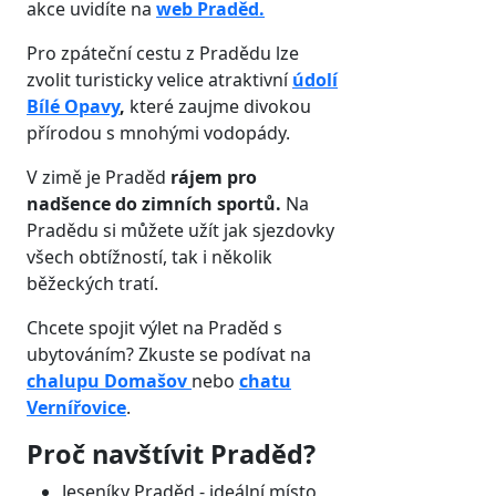
akce uvidíte na
web Praděd.
Pro zpáteční cestu z Pradědu lze
zvolit turisticky velice atraktivní
údolí
Bílé Opavy
,
které zaujme divokou
přírodou s mnohými vodopády.
V zimě je Praděd
rájem pro
nadšence do zimních sportů.
Na
Pradědu si můžete užít jak sjezdovky
všech obtížností, tak i několik
běžeckých tratí.
Chcete spojit výlet na Praděd s
ubytováním? Zkuste se podívat na
chalupu Domašov
nebo
chatu
Vernířovice
.
Proč navštívit Praděd?
Jeseníky Praděd - ideální místo