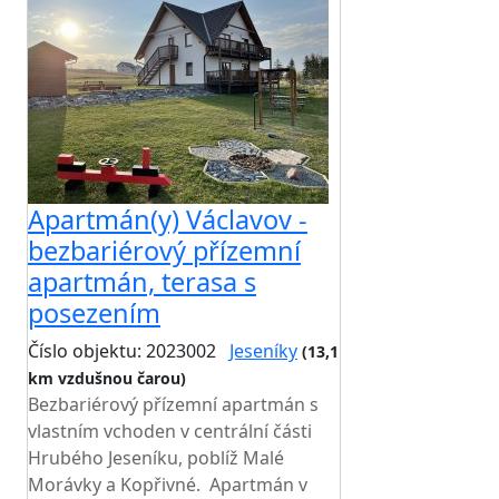
Apartmán(y) Václavov -
bezbariérový přízemní
apartmán, terasa s
posezením
Číslo objektu: 2023002
Jeseníky
(13,1
km vzdušnou čarou)
Bezbariérový přízemní apartmán s
vlastním vchoden v centrální části
Hrubého Jeseníku, poblíž Malé
Morávky a Kopřivné. Apartmán v