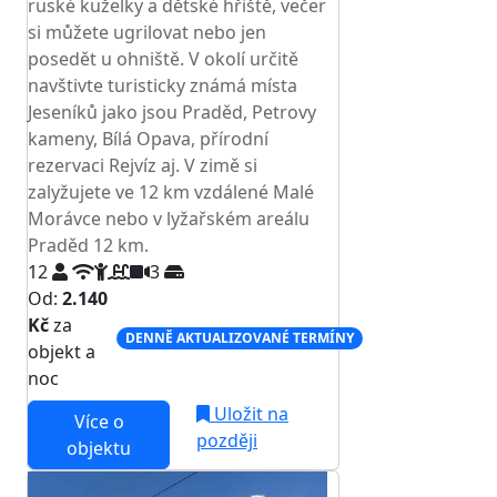
ruské kuželky a dětské hřiště, večer
si můžete ugrilovat nebo jen
posedět u ohniště. V okolí určitě
navštivte turisticky známá místa
Jeseníků jako jsou Praděd, Petrovy
kameny, Bílá Opava, přírodní
rezervaci Rejvíz aj. V zimě si
zalyžujete ve 12 km vzdálené Malé
Morávce nebo v lyžařském areálu
Praděd 12 km.
12
3
Od:
2.140
Kč
za
DENNĚ AKTUALIZOVANÉ TERMÍNY
objekt a
noc
Uložit na
Více o
později
objektu