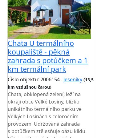
Chata U termálního
koupaliště - pěkná
zahrada s potůčkem a 1
km termální park
Číslo objektu: 2006154
Jeseníky
(13,5
km vzdušnou čarou)
TOP HODNOCENÍ
Chata, obklopená zelení, leží na
okraji obce Velké Losiny, blízko
unikátního termálního parku ve
Velkých Losinách s celoročním
provozem. Udržovaná zahrada
s potůčkem ztělesňuje oázu klidu.