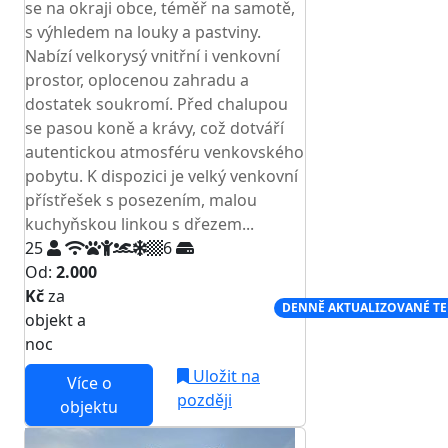
se na okraji obce, téměř na samotě,
s výhledem na louky a pastviny.
Nabízí velkorysý vnitřní i venkovní
prostor, oplocenou zahradu a
dostatek soukromí. Před chalupou
se pasou koně a krávy, což dotváří
autentickou atmosféru venkovského
pobytu. K dispozici je velký venkovní
přístřešek s posezením, malou
kuchyňskou linkou s dřezem...
25
6
Od:
2.000
Kč
za
NEJNIŽŠÍ CENA NA TRHU
DENNĚ AKTUALIZOVANÉ T
objekt a
noc
Uložit na
Více o
později
objektu