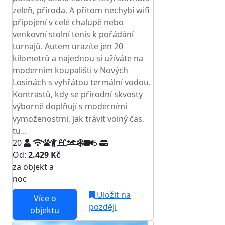
zeleň, příroda. A přitom nechybí wifi
připojení v celé chalupě nebo
venkovní stolní tenis k pořádání
turnajů. Autem urazíte jen 20
kilometrů a najednou si užíváte na
moderním koupališti v Nových
Losinách s vyhřátou termální vodou.
Kontrastů, kdy se přírodní skvosty
výborně doplňují s moderními
vymoženostmi, jak trávit volný čas,
tu...
20
5
Od:
2.429 Kč
za objekt a
NEJNIŽŠÍ CENA NA TRHU
noc
Uložit na
Více o
později
objektu