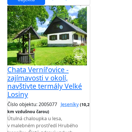
Chata Vernířovice -
zajímavosti v okolí,
navštivte termály Velké
Losiny
Číslo objektu: 2005077
Jeseníky
(10,2
km vzdušnou čarou)
TOP HODNOCENÍ
Útulná chaloupka u lesa,
v malebném prostředí Hrubého