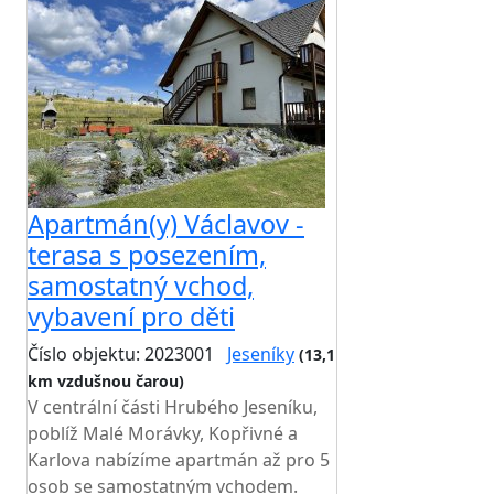
Apartmán(y) Václavov -
terasa s posezením,
samostatný vchod,
vybavení pro děti
Číslo objektu: 2023001
Jeseníky
(13,1
km vzdušnou čarou)
V centrální části Hrubého Jeseníku,
poblíž Malé Morávky, Kopřivné a
Karlova nabízíme apartmán až pro 5
osob se samostatným vchodem.