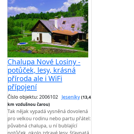
Chalupa Nové Losiny -
potůček, lesy, krásná
příroda ale i WiFi
přípojení
Číslo objektu: 2006102
Jeseníky
(13,4
km vzdušnou čarou)
TOP HODNOCENÍ
Tak nějak vypadá vysněná dovolená
pro velkou rodinu nebo partu přátel:
půvabná chalupa, u ní bublající
potůček, okolo zdravé lesy, šťavnatá