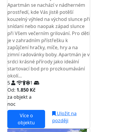
Apartmán se nachází v nádherném
prostředí, kde Vás jistě potěší
kouzelný výhled na východ slunce při
snídani nebo naopak západ slunce
při Všem večerním grilování. Pro děti
je v zahradním přístřešku k
zapůjčení hračky, míče, hry a na
zimní radovánky boby. Apartmán je v
srdci krásné přírody jako ideální
startovací bod pro prozkoumávání
okolí...
5
1
Od:
1.850 Kč
za objekt a
NEJNIŽŠÍ CENA NA TRHU
noc
Uložit na
Více o
později
objektu