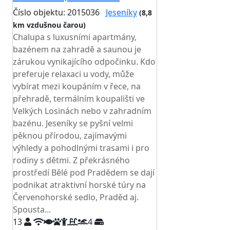
Číslo objektu: 2015036
Jeseníky
(8,8
km vzdušnou čarou)
TOP HODNOCENÍ
Chalupa s luxusními apartmány,
bazénem na zahradě a saunou je
zárukou vynikajícího odpočinku. Kdo
preferuje relaxaci u vody, může
vybírat mezi koupáním v řece, na
přehradě, termálním koupališti ve
Velkých Losinách nebo v zahradním
bazénu. Jeseníky se pyšní velmi
pěknou přírodou, zajímavými
výhledy a pohodlnými trasami i pro
rodiny s dětmi. Z překrásného
prostředí Bělé pod Pradědem se dají
podnikat atraktivní horské túry na
Červenohorské sedlo, Praděd aj.
Spousta...
13
4