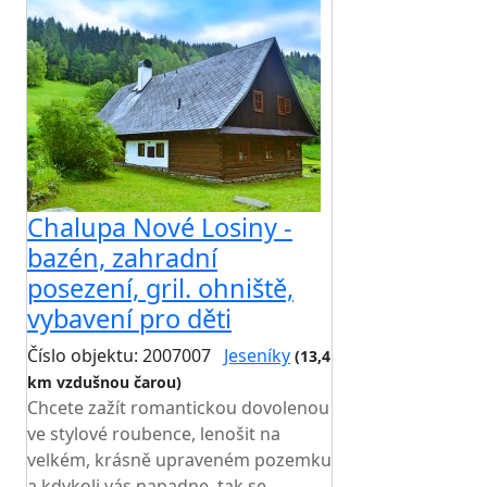
Chalupa Nové Losiny -
bazén, zahradní
posezení, gril. ohniště,
vybavení pro děti
Číslo objektu: 2007007
Jeseníky
(13,4
km vzdušnou čarou)
Chcete zažít romantickou dovolenou
ve stylové roubence, lenošit na
velkém, krásně upraveném pozemku
a kdykoli vás napadne, tak se