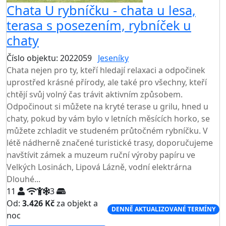
Chata U rybníčku - chata u lesa,
terasa s posezením, rybníček u
chaty
Číslo objektu: 2022059
Jeseníky
Chata nejen pro ty, kteří hledají relaxaci a odpočinek
uprostřed krásné přírody, ale také pro všechny, kteří
chtějí svůj volný čas trávit aktivním způsobem.
Odpočinout si můžete na kryté terase u grilu, hned u
chaty, pokud by vám bylo v letních měsících horko, se
můžete zchladit ve studeném průtočném rybníčku. V
létě nádherně značené turistické trasy, doporučujeme
navštívit zámek a muzeum ruční výroby papíru ve
Velkých Losinách, Lipová Lázně, vodní elektrárna
Dlouhé...
11
3
Od:
3.426 Kč
za objekt a
DENNĚ AKTUALIZOVANÉ TERMÍNY
noc