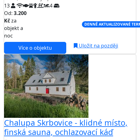
13
4
Od:
3.200
Kč
za
NEJNIŽŠÍ CENA NA TRHU
DENNĚ AKTUALIZOVANÉ TER
objekt a
noc
Uložit na později
Více o objektu
Chalupa Skrbovice - klidné místo,
finská sauna, ochlazovací káď