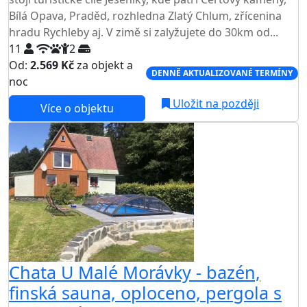
Bílá Opava, Praděd, rozhledna Zlatý Chlum, zřícenina
hradu Rychleby aj. V zimě si zalyžujete do 30km od...
11
2
Od:
2.569 Kč
za objekt a
DENNĚ AKTUALIZOVANÉ TERMÍNY
noc
Uložit na později
Více o objektu
Chata U Malé Morávky - bazén,
finská sauna, oploceno, pergola s