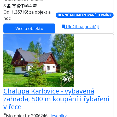
8
4
Od:
1.357 Kč
za objekt a
DENNĚ AKTUALIZOVANÉ TERMÍNY
noc
Uložit na později
Více o objektu
Chalupa Karlovice - vybavená
zahrada, 500 m koupání i řybaření
v řece
Číslo objektu: 2006246
Jeseníky
TOP HODNOCENÍ