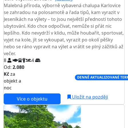
Malebná příroda, výborně vybavená chalupa Karlovice
se zahradou na polosamotě a řada tipů, kam vyrazit v
Jeseníkách na výlety – to jsou největší přednosti tohoto
ubytování. Kdo chce odpočívat, nemůže si přát nic
lepšího. Kdo nevydrží v klidu, může houbařit, sportovat,
vyjet na kole, jít se vykoupat, vyrazit po okolí pěšky
nebo se ráno vypravit na výlet a vrátit se plný zážitků až
večer.
8
4
Od:
2.080
Kč
za
NEJNIŽŠÍ CENA NA TRHU
DENNĚ AKTUALIZOVANÉ TER
objekt a
noc
Uložit na později
Více o objektu