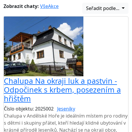
Zobrazit chaty:
Vše
Akce
Seřadit podle...
Chalupa Na okraji luk a pastvin -
Odpočinek s krbem, posezením a
hřištěm
Číslo objektu: 2025002
Jeseníky
Chalupa v Andělské Hoře je ideálním místem pro rodiny
s dětmi i skupiny přátel, kteří hledají klidné ubytování v
krásné přírodě Jeseníků. Nachází se na okraji obce,