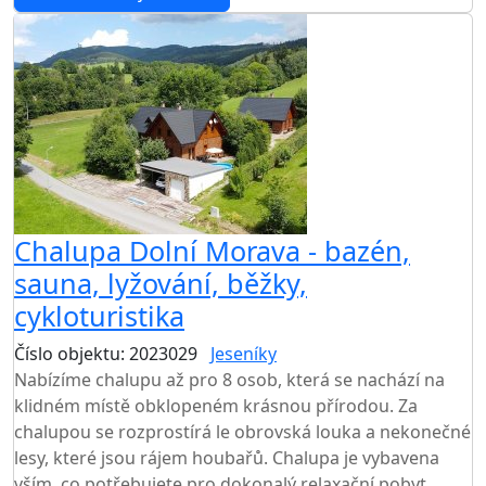
Chalupa Dolní Morava - bazén,
sauna, lyžování, běžky,
cykloturistika
Číslo objektu: 2023029
Jeseníky
Nabízíme chalupu až pro 8 osob, která se nachází na
klidném místě obklopeném krásnou přírodou. Za
chalupou se rozprostírá le obrovská louka a nekonečné
lesy, které jsou rájem houbařů. Chalupa je vybavena
vším, co potřebujete pro dokonalý relaxační pobyt,