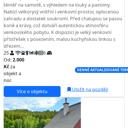
téměř na samotě, s výhledem na louky a pastviny.
Nabízí velkorysý vnitřní i venkovní prostor, oplocenou
zahradu a dostatek soukromí. Před chalupou se pasou
koně a krávy, což dotváří autentickou atmosféru
venkovského pobytu. K dispozici je velký venkovní
přístřešek s posezením, malou kuchyňskou linkou s
dřezem...
25
6
Od:
2.000
Kč
za
NEJNIŽŠÍ CENA NA TRHU
DENNĚ AKTUALIZOVANÉ TER
objekt a
noc
Uložit na později
Více o objektu