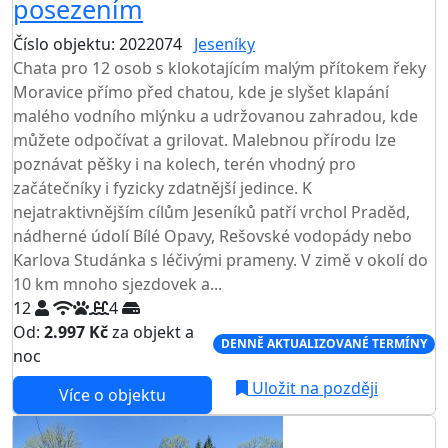
posezením
Číslo objektu: 2022074
Jeseníky
Chata pro 12 osob s klokotajícím malým přítokem řeky
Moravice přímo před chatou, kde je slyšet klapání
malého vodního mlýnku a udržovanou zahradou, kde
můžete odpočívat a grilovat. Malebnou přírodu lze
poznávat pěšky i na kolech, terén vhodný pro
začátečníky i fyzicky zdatnější jedince. K
nejatraktivnějším cílům Jeseníků patří vrchol Praděd,
nádherné údolí Bílé Opavy, Rešovské vodopády nebo
Karlova Studánka s léčivými prameny. V zimě v okolí do
10 km mnoho sjezdovek a...
12
4
Od:
2.997 Kč
za objekt a
DENNĚ AKTUALIZOVANÉ TERMÍNY
noc
Uložit na později
Více o objektu
AKCE