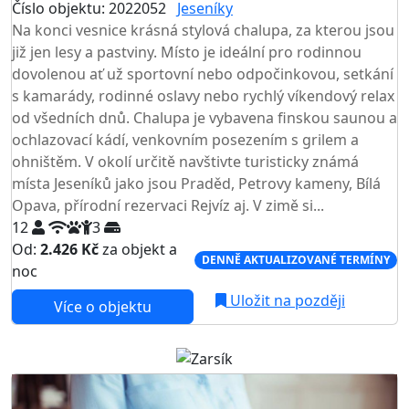
Číslo objektu: 2022052
Jeseníky
Na konci vesnice krásná stylová chalupa, za kterou jsou
již jen lesy a pastviny. Místo je ideální pro rodinnou
dovolenou ať už sportovní nebo odpočinkovou, setkání
s kamarády, rodinné oslavy nebo rychlý víkendový relax
od všedních dnů. Chalupa je vybavena finskou saunou a
ochlazovací kádí, venkovním posezením s grilem a
ohništěm. V okolí určitě navštivte turisticky známá
místa Jeseníků jako jsou Praděd, Petrovy kameny, Bílá
Opava, přírodní rezervaci Rejvíz aj. V zimě si...
12
3
Od:
2.426 Kč
za objekt a
DENNĚ AKTUALIZOVANÉ TERMÍNY
noc
Uložit na později
Více o objektu