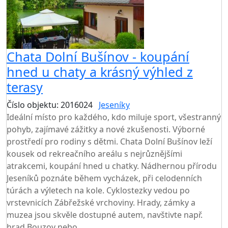
Chata Dolní Bušínov - koupání
hned u chaty a krásný výhled z
terasy
Číslo objektu: 2016024
Jeseníky
TOP HODNOCENÍ
Ideální místo pro každého, kdo miluje sport, všestranný
pohyb, zajímavé zážitky a nové zkušenosti. Výborné
prostředí pro rodiny s dětmi. Chata Dolní Bušínov leží
kousek od rekreačního areálu s nejrůznějšími
atrakcemi, koupání hned u chatky. Nádhernou přírodu
Jeseníků poznáte během vycházek, při celodenních
túrách a výletech na kole. Cyklostezky vedou po
vrstevnicích Zábřežské vrchoviny. Hrady, zámky a
muzea jsou skvěle dostupné autem, navštivte např.
hrad Bouzov nebo...