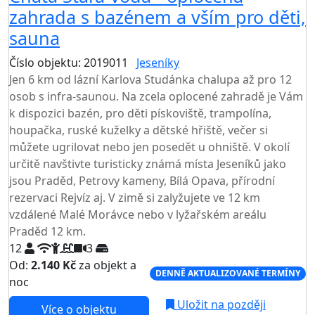
zahrada s bazénem a vším pro děti,
sauna
Číslo objektu: 2019011
Jeseníky
TOP HODNOCENÍ
Jen 6 km od lázní Karlova Studánka chalupa až pro 12
osob s infra-saunou. Na zcela oplocené zahradě je Vám
k dispozici bazén, pro děti pískoviště, trampolína,
houpačka, ruské kuželky a dětské hřiště, večer si
můžete ugrilovat nebo jen posedět u ohniště. V okolí
určitě navštivte turisticky známá místa Jeseníků jako
jsou Praděd, Petrovy kameny, Bílá Opava, přírodní
rezervaci Rejvíz aj. V zimě si zalyžujete ve 12 km
vzdálené Malé Morávce nebo v lyžařském areálu
Praděd 12 km.
12
3
Od:
2.140 Kč
za objekt a
DENNĚ AKTUALIZOVANÉ TERMÍNY
noc
Uložit na později
Více o objektu