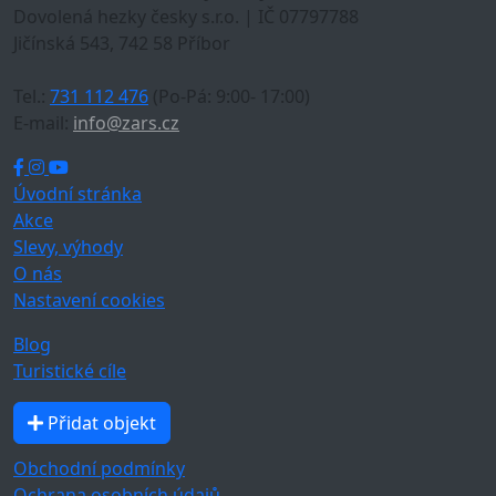
Dovolená hezky česky s.r.o. | IČ 07797788
Jičínská 543, 742 58 Příbor
Tel.:
731 112 476
(Po-Pá: 9:00- 17:00)
E-mail:
info@zars.cz
Úvodní stránka
Akce
Slevy, výhody
O nás
Nastavení cookies
Blog
Turistické cíle
Přidat objekt
Obchodní podmínky
Ochrana osobních údajů