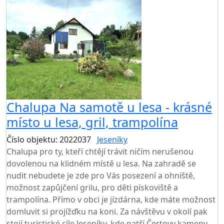
Chalupa Na samotě u lesa - krásné
místo u lesa, gril, trampolína
Číslo objektu: 2022037
Jeseníky
Chalupa pro ty, kteří chtějí trávit ničím nerušenou
dovolenou na klidném místě u lesa. Na zahradě se
nudit nebudete je zde pro Vás posezení a ohniště,
možnost zapůjčení grilu, pro děti pískoviště a
trampolína. Přímo v obci je jízdárna, kde máte možnost
domluvit si projížďku na koni. Za návštěvu v okolí pak
stojí turistické cíle Jeseníky, kde patří Čertovy kameny,