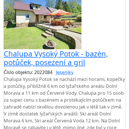
Chalupa Vysoký Potok - bazén,
potůček, posezení a gril
Číslo objektu: 2022084
Jeseníky
Chalupa Vysoký Potok se nachází mezi horami, kopečky
a potůčky, přibližně 6 km od lyžařského areálu Dolní
Morava a 11 km od Červené Vody. Chalupa pro 15 osob
za super cenu s bazénem a protékajícím potůčkem na
zahradě nabízí skvělou dovolenou jak v létě tak v zimě.
V zimě dostatek lyžařských areálů: Ski areál Dolní
Morava 6 km, Ski areál Červená Voda 12 km. Na Dolní
Moravě se zabavíte i v létě, mimo jiné, zde byl v roce