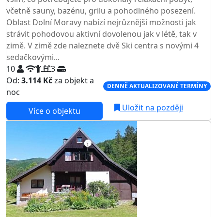
včetně sauny, bazénu, grilu a pohodlného posezení.
Oblast Dolní Moravy nabízí nejrůznější možnosti jak
strávit pohodovou aktivní dovolenou jak v létě, tak v
zimě. V zimě zde naleznete dvě Ski centra s novými 4
sedačkovými...
10
3
Od:
3.114 Kč
za objekt a
DENNĚ AKTUALIZOVANÉ TERMÍNY
noc
Uložit na později
Více o objektu