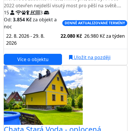
2022 otevřen nejdelší visutý most pro pěší na světě....
15
3
Od:
3.854 Kč
za objekt a
DENNĚ AKTUALIZOVANÉ TERMÍNY
noc
22. 8. 2026 - 29. 8.
22.080 Kč
26.980 Kč
za týden
2026
Uložit na později
Více o objektu
Chata Stará Voda - oplocená