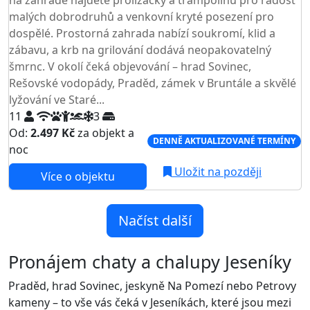
na zahradě najdete prolízačky a trampolínu pro radost
malých dobrodruhů a venkovní kryté posezení pro
dospělé. Prostorná zahrada nabízí soukromí, klid a
zábavu, a krb na grilování dodává neopakovatelný
šmrnc. V okolí čeká objevování – hrad Sovinec,
Rešovské vodopády, Praděd, zámek v Bruntále a skvělé
lyžování ve Staré...
11
3
Od:
2.497 Kč
za objekt a
DENNĚ AKTUALIZOVANÉ TERMÍNY
noc
Uložit na později
Více o objektu
Načíst další
Pronájem chaty a chalupy Jeseníky
Praděd, hrad Sovinec, jeskyně Na Pomezí nebo Petrovy
kameny – to vše vás čeká v Jeseníkách, které jsou mezi