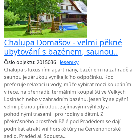
Chalupa Domašov - velmi pěkné
ubytování s bazénem, saunou..
Číslo objektu: 2015036
Jeseníky
TOP HODNOCENÍ
Chalupa s luxusními apartmány, bazénem na zahradě a
saunou je zárukou vynikajícího odpočinku. Kdo
preferuje relaxaci u vody, může vybírat mezi koupáním
v řece, na přehradě, termálním koupališti ve Velkých
Losinách nebo v zahradním bazénu. Jeseníky se pyšní
velmi pěknou přírodou, zajímavými výhledy a
pohodlnými trasami i pro rodiny s dětmi. Z
překrásného prostředí Bělé pod Pradědem se dají
podnikat atraktivní horské túry na Červenohorské
sedlo, Praděd aj. Spousta...