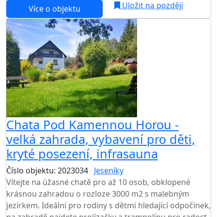
Uložit na později
Více o objektu
Chata Pod Kamennou Horou -
velká zahrada, vybavení pro děti,
kryté posezení, infrasauna
Číslo objektu: 2023034
Jeseníky
Vítejte na úžasné chatě pro až 10 osob, obklopené
krásnou zahradou o rozloze 3000 m2 s malebným
jezírkem. Ideální pro rodiny s dětmi hledající odpočinek,