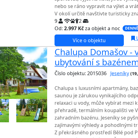
nebo se ráno vypravit na výlet a vrát
V okolí určitě navštivte turisticky z
9
2
Od:
2.997 Kč
za objekt a noc
DENNĚ
U
Více o objektu
Chalupa Domašov - 
ubytování s bazénem
Číslo objektu: 2015036
Jeseníky
(19
TOP HODNOCENÍ
Chalupa s luxusními apartmány, ba
saunou je zárukou vynikajícího odp
relaxaci u vody, může vybírat mezi 
přehradě, termálním koupališti ve 
zahradním bazénu. Jeseníky se pyšn
zajímavými výhledy a pohodlnými tra
Z překrásného prostředí Bělé pod 