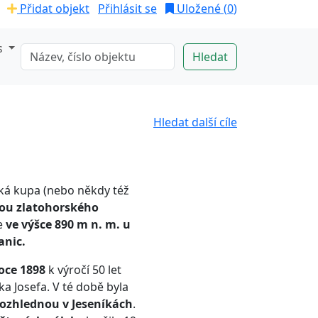
Přidat objekt
Přihlásit se
Uložené (
0
)
s
Hledat další cíle
ká kupa (nebo někdy též
ou zlatohorského
se
ve výšce 890 m n. m. u
anic.
oce 1898
k výročí 50 let
ka Josefa. V té době byla
ozhlednou v Jeseníkách
.