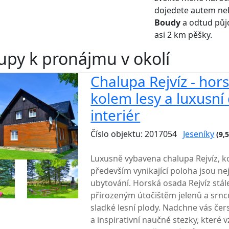
dojedete autem n
Boudy
a odtud půj
asi 2 km pěšky.
upy k pronájmu v okolí
Chalupa Rejvíz - hor
kolem lesy a luxusní
interiér
Číslo objektu: 2017054
Jeseníky
(9,
TOP HODNOCENÍ
Luxusně vybavena chalupa Rejvíz, k
především vynikající poloha jsou ne
ubytování. Horská osada Rejvíz stá
přirozeným útočištěm jelenů a srnců
sladké lesní plody. Nadchne vás čer
a inspirativní naučné stezky, které v