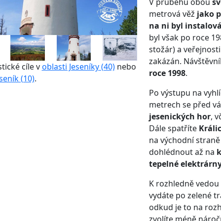
V průběhu obou
sv
metrová věž
jako 
na ni byl instalov
byl však po roce 19
stožár) a veřejnost
zakázán. Návštěvn
stické cíle v
oblasti Jeseníky (40)
nebo
roce 1998
.
seník (10)
.
Po výstupu na vyhl
metrech se před v
jesenických hor
, 
Dále spatříte
Králi
na východní stran
dohlédnout až na
k
tepelné elektrárny
K rozhledně vedou
vydáte po zelené t
odkud je to na roz
zvolíte méně nároč