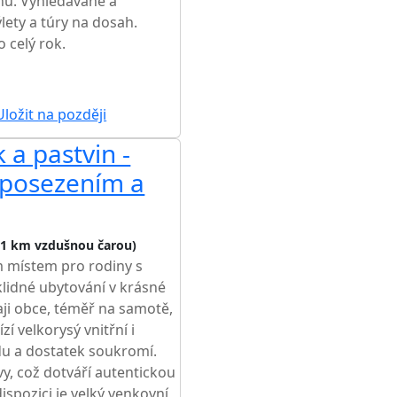
hu. Vyhledávané a
ýlety a túry na dosah.
 celý rok.
ložit na později
 a pastvin -
 posezením a
,1 km vzdušnou čarou)
m místem pro rodiny s
 klidné ubytování v krásné
aji obce, téměř na samotě,
í velkorysý vnitřní i
du a dostatek soukromí.
y, což dotváří autentickou
spozici je velký venkovní