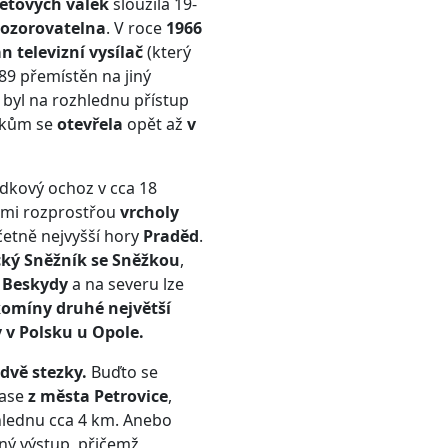
ětových válek
sloužila 19-
pozorovatelna
. V roce
1966
án televizní vysílač
(který
89 přemístěn na jiný
i byl na rozhlednu přístup
íkům se
otevřela
opět až
v
ídkový ochoz v cca 18
ámi rozprostřou
vrcholy
včetně nejvyšší hory
Praděd
.
cký Sněžník se Sněžkou
,
ě
Beskydy
a na severu lze
omíny druhé největší
 v Polsku u Opole.
dvě stezky.
Buďto se
rase
z města Petrovice
,
hlednu cca 4 km. Anebo
ný výstup, přičemž