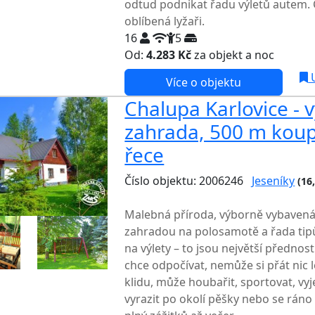
odtud podnikat řadu výletů autem. C
oblíbená lyžaři.
16
5
Od:
4.283 Kč
za objekt a noc
U
Více o objektu
Chalupa Karlovice -
zahrada, 500 m koupá
řece
Číslo objektu: 2006246
Jeseníky
(16
TOP HODNOCENÍ
Malebná příroda, výborně vybavená
zahradou na polosamotě a řada tipů
na výlety – to jsou největší přednos
chce odpočívat, nemůže si přát nic 
klidu, může houbařit, sportovat, vyje
vyrazit po okolí pěšky nebo se ráno v