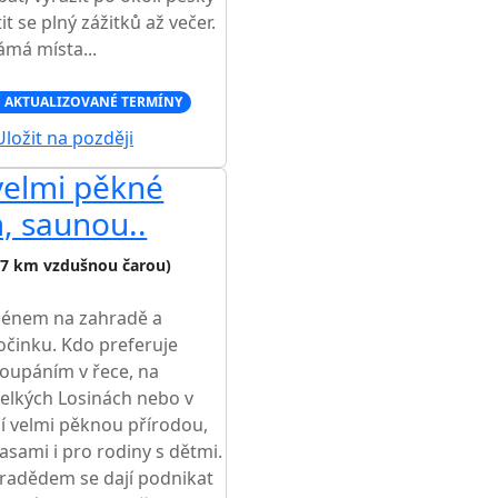
it se plný zážitků až večer.
námá místa...
 AKTUALIZOVANÉ TERMÍNY
ložit na později
velmi pěkné
, saunou..
,7 km vzdušnou čarou)
zénem na zahradě a
očinku. Kdo preferuje
koupáním v řece, na
Velkých Losinách nebo v
í velmi pěknou přírodou,
sami i pro rodiny s dětmi.
Pradědem se dají podnikat