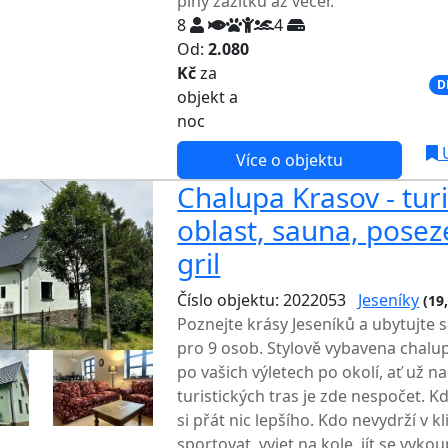
plný zážitků až večer.
8
4
Od:
2.080
Kč
za
NEJNIŽŠÍ CENA NA TRHU
D
objekt a
noc
U
Více o objektu
Chalupa Krasov - tur
oblast, sauna, poseze
gril
Číslo objektu: 2022053
Jeseníky
(19
Poznejte krásy Jeseníků a ubytujte 
pro 9 osob. Stylově vybavena chalu
po vašich výletech po okolí, ať už n
turistických tras je zde nespočet. 
si přát nic lepšího. Kdo nevydrží v k
sportovat, vyjet na kole, jít se vyko