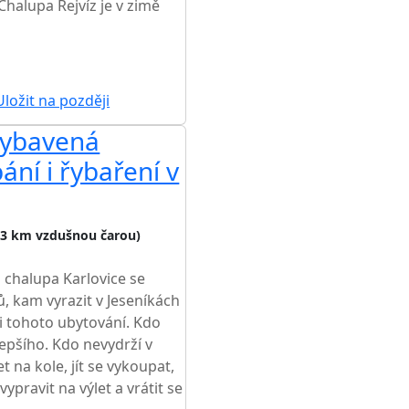
halupa Rejvíz je v zimě
ložit na později
 vybavená
ní i řybaření v
,3 km vzdušnou čarou)
 chalupa Karlovice se
, kam vyrazit v Jeseníkách
ti tohoto ubytování. Kdo
lepšího. Kdo nevydrží v
t na kole, jít se vykoupat,
ypravit na výlet a vrátit se