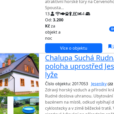
atraktivní horské túry na Červenoho
Spousta...
13
4
Od:
3.200
Kč
za
NEJNIŽŠÍ CENA NA TRHU
D
objekt a
noc
U
Více o objektu
Chalupa Suchá Rudná
poloha uprostřed Jes
lyže
Číslo objektu: 2017053
Jeseníky
(22
Zdravý horský vzduch a přírodní krá
Rudné doslova uhranou. Ubytování v
bazénem na místě, odkud vybíhají do
cyklostezky a v zimě běžecké tratě.