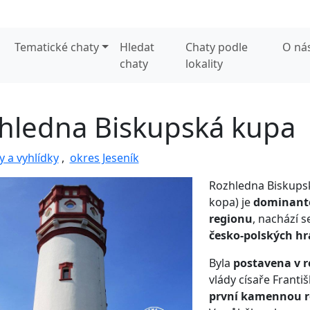
Tematické chaty
Hledat
Chaty podle
O ná
chaty
lokality
hledna Biskupská kupa
 a vyhlídky
,
okres Jeseník
Rozhledna Biskups
kopa) je
dominant
regionu
, nachází 
česko-polských hr
Byla
postavena v r
vlády císaře Františ
první kamennou r