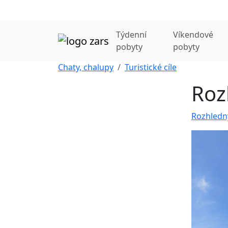
Týdenní
Víkendové
pobyty
pobyty
Chaty, chalupy
Turistické cíle
Roz
Rozhledny