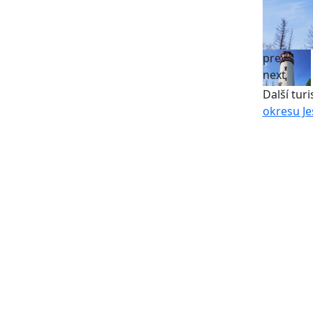
prev
next
Další turi
okresu Je