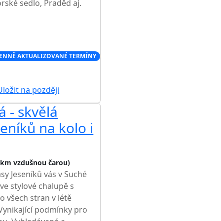
rské sedlo, Praděd aj.
ENNĚ AKTUALIZOVANÉ TERMÍNY
ložit na později
 - skvělá
eníků na kolo i
 km vzdušnou čarou)
sy Jeseníků vás v Suché
e stylové chalupě s
 všech stran v létě
 Vynikající podmínky pro