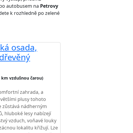
ebo autobusem na
Petrovy
dete k rozhledně po zelené
ská osada,
 dřevěný
5 km vzdušnou čarou)
omfortní zahrada, a
jvětšími plusy tohoto
le zůstává nádherným
, hluboké lesy nabízejí
stvý vzduch, voňavé louky
zácnou lokalitu křižují. Lze