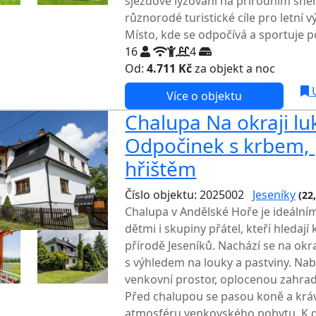
sjezdové lyžování na přírodním sně
různorodé turistické cíle pro letní v
Místo, kde se odpočívá a sportuje po
16
4
Od:
4.711 Kč
za objekt a noc
U
Více o objektu
Chalupa Na okraji luk
Odpočinek s krbem,
hřištěm
Číslo objektu: 2025002
Jeseníky
(22
Chalupa v Andělské Hoře je ideální
dětmi i skupiny přátel, kteří hledají
přírodě Jeseníků. Nachází se na okr
s výhledem na louky a pastviny. Nabíz
venkovní prostor, oplocenou zahra
Před chalupou se pasou koně a kráv
atmosféru venkovského pobytu. K di