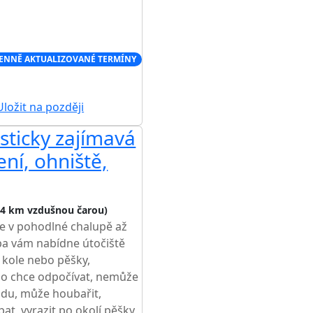
ENNĚ AKTUALIZOVANÉ TERMÍNY
ložit na později
isticky zajímavá
ní, ohniště,
,4 km vzdušnou čarou)
se v pohodlné chalupě až
pa vám nabídne útočiště
a kole nebo pěšky,
Kdo chce odpočívat, nemůže
lidu, může houbařit,
upat, vyrazit po okolí pěšky