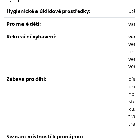
Hygienické a úklidové prostředky:
utěr
Pro malé děti:
vani
Rekreační vybavení:
venk
venk
ohni
venk
venk
Zábava pro děti:
písk
prol
hou
stol
kuže
trav
tram
Seznam místností k pronájmu: