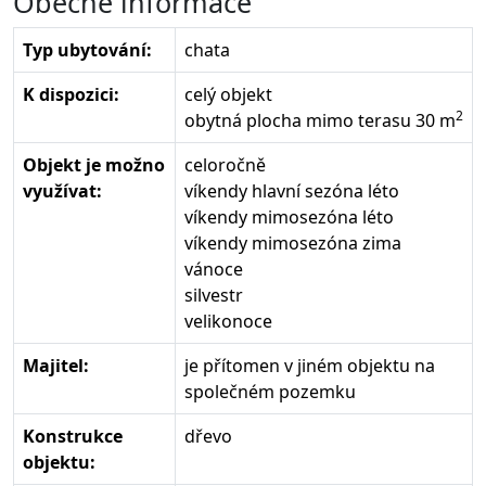
Obecné informace
Typ ubytování:
chata
K dispozici:
celý objekt
2
obytná plocha mimo terasu 30 m
Objekt je možno
celoročně
využívat:
víkendy hlavní sezóna léto
víkendy mimosezóna léto
víkendy mimosezóna zima
vánoce
silvestr
velikonoce
Majitel:
je přítomen v jiném objektu na
společném pozemku
Konstrukce
dřevo
objektu: