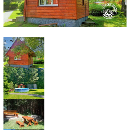
prev
next