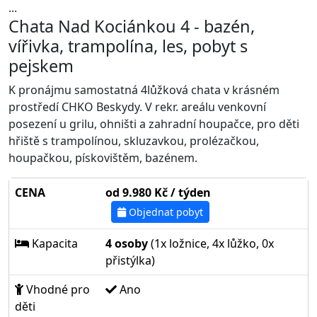
...
Chata Nad Kociánkou 4 - bazén,
vířivka, trampolína, les, pobyt s
pejskem
K pronájmu samostatná 4lůžková chata v krásném
prostředí CHKO Beskydy. V rekr. areálu venkovní
posezení u grilu, ohništi a zahradní houpačce, pro děti
hřiště s trampolínou, skluzavkou, prolézačkou,
houpačkou, pískovištěm, bazénem.
CENA
od 9.980 Kč / týden
Objednat pobyt
Kapacita
4 osoby
(1x ložnice, 4x lůžko, 0x
přistýlka)
Vhodné pro
Ano
děti