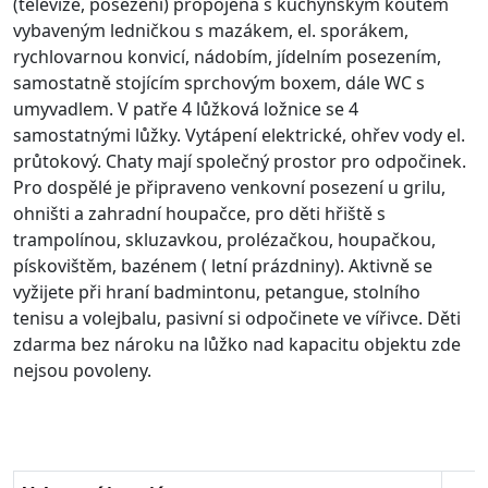
(televize, posezení) propojená s kuchyňským koutem
vybaveným ledničkou s mazákem, el. sporákem,
rychlovarnou konvicí, nádobím, jídelním posezením,
samostatně stojícím sprchovým boxem, dále WC s
umyvadlem. V patře 4 lůžková ložnice se 4
samostatnými lůžky. Vytápení elektrické, ohřev vody el.
průtokový. Chaty mají společný prostor pro odpočinek.
Pro dospělé je připraveno venkovní posezení u grilu,
ohništi a zahradní houpačce, pro děti hřiště s
trampolínou, skluzavkou, prolézačkou, houpačkou,
pískovištěm, bazénem ( letní prázdniny). Aktivně se
vyžijete při hraní badmintonu, petangue, stolního
tenisu a volejbalu, pasivní si odpočinete ve vířivce. Děti
zdarma bez nároku na lůžko nad kapacitu objektu zde
nejsou povoleny.