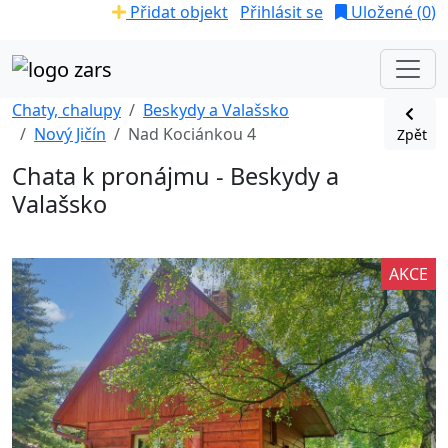
Přidat objekt
Přihlásit se
Uložené (
0
)
Chaty, chalupy
Beskydy a Valašsko
Nový Jičín
Nad Kociánkou 4
Zpět
Chata k pronájmu - Beskydy a
Valašsko
AKCE