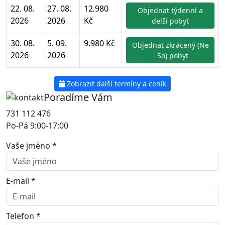
22. 08.
27. 08.
12.980
Objednat týdenní a
2026
2026
Kč
delší pobyt
30. 08.
5. 09.
9.980 Kč
Objednat zkrácený (Ne
2026
2026
- So) pobyt
Zobrazit další termíny a ceník
Poradíme Vám
731 112 476
Po-Pá 9:00-17:00
Vaše jméno *
E-mail *
Telefon *