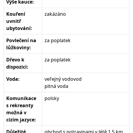
Výše kauce:
Kouření
zakázáno
uvnitř
ubytování:
Povlečení na
za poplatek
lůžkoviny:
Dřevo k
za poplatek
dispozici:
Voda:
veřejný vodovod
pitná voda
Komunikace
polsky
s rekreanty
možná v
cizím jazyce:
Důležité
obchod s potravinami v létě 1,5 km