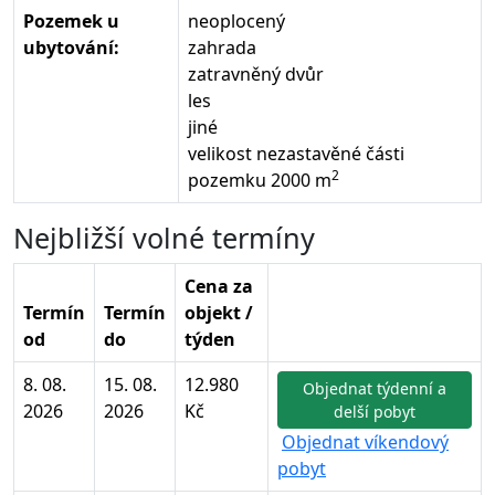
Pozemek u
neoplocený
ubytování:
zahrada
zatravněný dvůr
les
jiné
velikost nezastavěné části
2
pozemku 2000 m
Nejbližší volné termíny
Cena za
Termín
Termín
objekt /
od
do
týden
8. 08.
15. 08.
12.980
Objednat týdenní a
2026
2026
Kč
delší pobyt
Objednat víkendový
pobyt