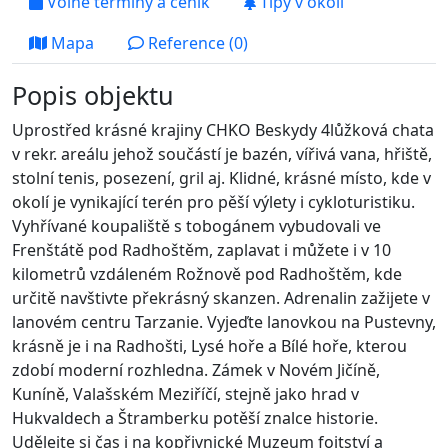
Volné termíny a ceník
Tipy v okolí
Mapa
Reference (0)
Popis objektu
Uprostřed krásné krajiny CHKO Beskydy 4lůžková chata
v rekr. areálu jehož součástí je bazén, vířivá vana, hřiště,
stolní tenis, posezení, gril aj. Klidné, krásné místo, kde v
okolí je vynikající terén pro pěší výlety i cykloturistiku.
Vyhřívané koupaliště s tobogánem vybudovali ve
Frenštátě pod Radhoštěm, zaplavat i můžete i v 10
kilometrů vzdáleném Rožnově pod Radhoštěm, kde
určitě navštivte překrásný skanzen. Adrenalin zažijete v
lanovém centru Tarzanie. Vyjeďte lanovkou na Pustevny,
krásně je i na Radhošti, Lysé hoře a Bílé hoře, kterou
zdobí moderní rozhledna. Zámek v Novém Jičíně,
Kuníně, Valašském Meziříčí, stejně jako hrad v
Hukvaldech a Štramberku potěší znalce historie.
Udělejte si čas i na kopřivnické Muzeum fojtství a