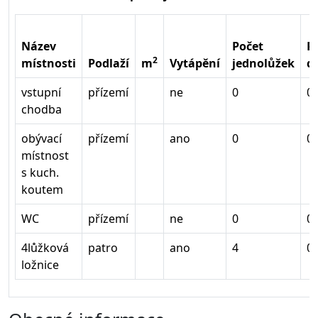
Název
Počet
P
2
místnosti
Podlaží
m
Vytápění
jednolůžek
d
vstupní
přízemí
ne
0
0
chodba
obývací
přízemí
ano
0
0
místnost
s kuch.
koutem
WC
přízemí
ne
0
0
4lůžková
patro
ano
4
0
ložnice