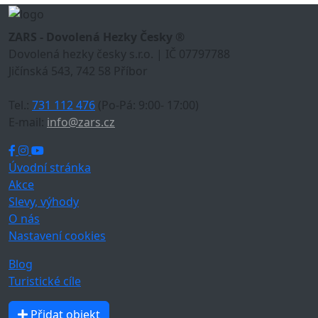
ZARS - Dovolená Hezky Česky ®
Dovolená hezky česky s.r.o. | IČ 07797788
Jičínská 543, 742 58 Příbor
Tel.:
731 112 476
(Po-Pá: 9:00- 17:00)
E-mail:
info@zars.cz
Úvodní stránka
Akce
Slevy, výhody
O nás
Nastavení cookies
Blog
Turistické cíle
Přidat objekt