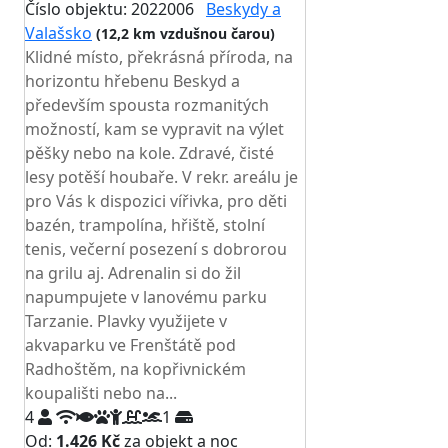
Číslo objektu: 2022006
Beskydy a
Valašsko
(12,2 km vzdušnou čarou)
Klidné místo, překrásná příroda, na
horizontu hřebenu Beskyd a
především spousta rozmanitých
možností, kam se vypravit na výlet
pěšky nebo na kole. Zdravé, čisté
lesy potěší houbaře. V rekr. areálu je
pro Vás k dispozici vířivka, pro děti
bazén, trampolína, hřiště, stolní
tenis, večerní posezení s dobrorou
na grilu aj. Adrenalin si do žil
napumpujete v lanovému parku
Tarzanie. Plavky využijete v
akvaparku ve Frenštátě pod
Radhoštěm, na kopřivnickém
koupališti nebo na...
4
1
Od:
1.426 Kč
za objekt a noc