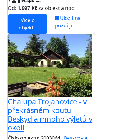
7
4
Od:
1.997 Kč
za objekt a noc
Uložit na
Více o
později
objektu
Chalupa Trojanovice - v
překrásném koutu
Beskyd a mnoho výletů v
okolí
Číslo objektu: 2003064
Beskydy a