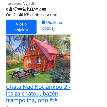
Tarzanie. Vyjeďte...
8
2
Od:
2.140 Kč
za objekt a noc
Uložit na
Více o
později
objektu
AKCE
Chata Nad Kociánkou 2 -
les za chatou, bazén,
trampolína, ohniště