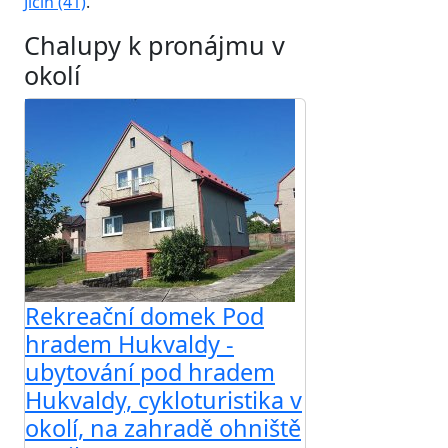
Jičín (41)
.
Chalupy k pronájmu v
okolí
Rekreační domek Pod
hradem Hukvaldy -
ubytování pod hradem
Hukvaldy, cykloturistika v
okolí, na zahradě ohniště