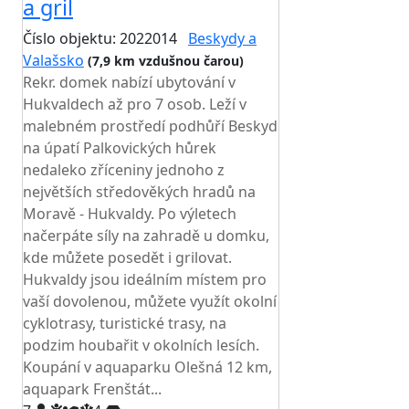
a gril
Číslo objektu: 2022014
Beskydy a
Valašsko
(7,9 km vzdušnou čarou)
Rekr. domek nabízí ubytování v
Hukvaldech až pro 7 osob. Leží v
malebném prostředí podhůří Beskyd
na úpatí Palkovických hůrek
nedaleko zříceniny jednoho z
největších středověkých hradů na
Moravě - Hukvaldy. Po výletech
načerpáte síly na zahradě u domku,
kde můžete posedět i grilovat.
Hukvaldy jsou ideálním místem pro
vaší dovolenou, můžete využít okolní
cyklotrasy, turistické trasy, na
podzim houbařit v okolních lesích.
Koupání v aquaparku Olešná 12 km,
aquapark Frenštát...