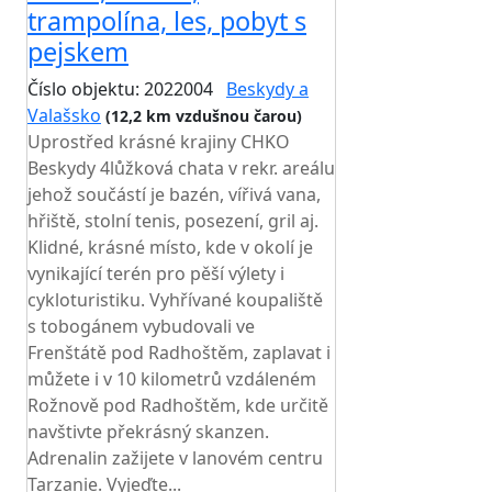
trampolína, les, pobyt s
pejskem
Číslo objektu: 2022004
Beskydy a
Valašsko
(12,2 km vzdušnou čarou)
Uprostřed krásné krajiny CHKO
Beskydy 4lůžková chata v rekr. areálu
jehož součástí je bazén, vířivá vana,
hřiště, stolní tenis, posezení, gril aj.
Klidné, krásné místo, kde v okolí je
vynikající terén pro pěší výlety i
cykloturistiku. Vyhřívané koupaliště
s tobogánem vybudovali ve
Frenštátě pod Radhoštěm, zaplavat i
můžete i v 10 kilometrů vzdáleném
Rožnově pod Radhoštěm, kde určitě
navštivte překrásný skanzen.
Adrenalin zažijete v lanovém centru
Tarzanie. Vyjeďte...