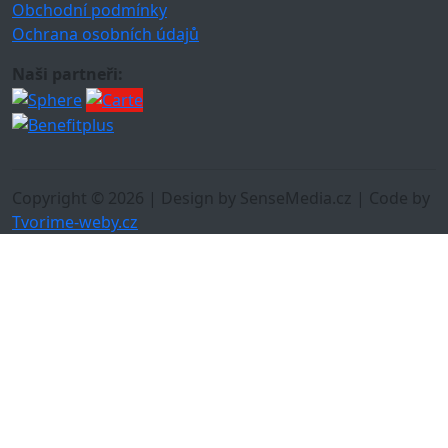
Obchodní podmínky
Ochrana osobních údajů
Naši partneři:
Copyright © 2026 | Design by SenseMedia.cz | Code by
Tvorime-weby.cz