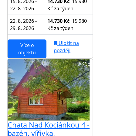
15. 8. 2026 -
14.730 Kč
15.980
22. 8. 2026
Kč
za týden
22. 8. 2026 -
14.730 Kč
15.980
29. 8. 2026
Kč
za týden
Uložit na
Více o
později
objektu
AKCE
Chata Nad Kociánkou 4 -
bazén, vířivka,