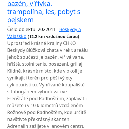
bazén, vířivka,
trampolína, les, pobyt s
pejskem
Číslo objektu: 2022011
Beskydy a
Valašsko
(12,2 km vzdušnou čarou)
Uprostřed krásné krajiny CHKO
Beskydy 8lůžková chata v rekr. areálu
jehož součástí je bazén, vířivá vana,
hřiště, stolní tenis, posezení, gril aj.
Klidné, krásné místo, kde v okolí je
vynikající terén pro pěší výlety i
cykloturistiku. Vyhřívané koupaliště
s tobogánem vybudovali ve
Frenštátě pod Radhoštěm, zaplavat i
můžete i v 10 kilometrů vzdáleném
Rožnově pod Radhoštěm, kde určitě
navštivte překrásný skanzen.
Adrenalin zažijete v lanovém centru