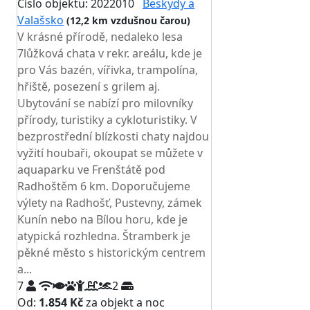
Číslo objektu: 2022010
Beskydy a
Valašsko
(12,2 km vzdušnou čarou)
V krásné přírodě, nedaleko lesa
7lůžková chata v rekr. areálu, kde je
pro Vás bazén, vířivka, trampolína,
hřiště, posezení s grilem aj.
Ubytování se nabízí pro milovníky
přírody, turistiky a cykloturistiky. V
bezprostřední blízkosti chaty najdou
vyžití houbaři, okoupat se můžete v
aquaparku ve Frenštátě pod
Radhoštěm 6 km. Doporučujeme
výlety na Radhošť, Pustevny, zámek
Kunín nebo na Bílou horu, kde je
atypická rozhledna. Štramberk je
pěkné město s historickým centrem
a...
7
2
Od:
1.854 Kč
za objekt a noc