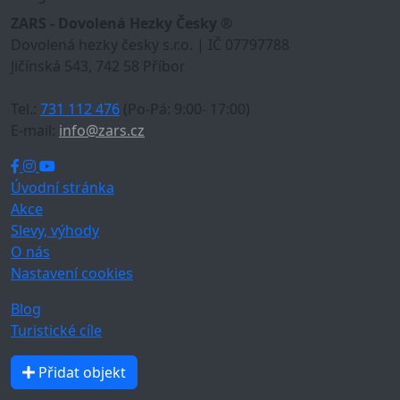
ZARS - Dovolená Hezky Česky ®
Dovolená hezky česky s.r.o. | IČ 07797788
Jičínská 543, 742 58 Příbor
Tel.:
731 112 476
(Po-Pá: 9:00- 17:00)
E-mail:
info@zars.cz
Úvodní stránka
Akce
Slevy, výhody
O nás
Nastavení cookies
Blog
Turistické cíle
Přidat objekt