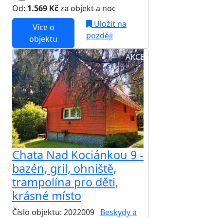
Od:
1.569 Kč
za objekt a noc
Uložit na
Více o
později
objektu
AKCE
Chata Nad Kociánkou 9 -
bazén, gril, ohniště,
trampolína pro děti,
krásné místo
Číslo objektu: 2022009
Beskydy a