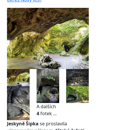
prev
next
A dalších
4
fotek ...
Jeskyně Šipka
se proslavila