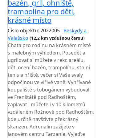
bazén, gril, ohniště,
trampolína pro děti,
krásné místo
Číslo objektu: 2022005
Beskydy a
Valašsko
(12,2 km vzdušnou čarou)
Chata pro rodinu na krásném místě
s malebným výhledem. Posedět a
ugrilovat si můžete v rekr. areálu,
děti ocení bazén, trampolínu, stolní
tenis a hřiště, večer si Vaše svaly
odpočinou ve vířivé vaně. Vyhřívané
koupaliště s tobogánem vybudovali
ve Frenštátě pod Radhoštěm,
zaplavat i můžete i v 10 kilometrů
vzdáleném Rožnově pod Radhoštěm,
kde určitě navštivte překrásný
skanzen. Adrenalin zažijete v
lanovém centru Tarzanie. Vyjeďte