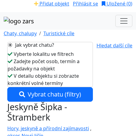
Přidat objekt
Přihlásit se
Uložené (
0
)
Chaty, chalupy
Turistické cíle
☀️ Jak vybrat chatu?
Hledat další cíle
Vyberte lokalitu ve filtrech
Zadejte počet osob, termín a
požadavky na objekt
V detailu objektu si zobrazte
konkrétní volné termíny
Vybrat chatu (filtry)
Jeskyně Šipka -
Štramberk
Hory, jeskyně a přírodní zajímavosti
,
okres Nový Jičín