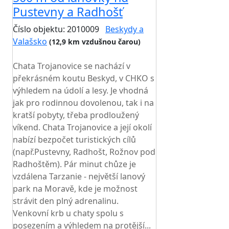
Pustevny a Radhošť
Číslo objektu: 2010009
Beskydy a
Valašsko
(12,9 km vzdušnou čarou)
TOP HODNOCENÍ
Chata Trojanovice se nachází v
překrásném koutu Beskyd, v CHKO s
výhledem na údolí a lesy. Je vhodná
jak pro rodinnou dovolenou, tak i na
kratší pobyty, třeba prodloužený
víkend. Chata Trojanovice a její okolí
nabízí bezpočet turistických cílů
(např.Pustevny, Radhošt, Rožnov pod
Radhoštěm). Pár minut chůze je
vzdálena Tarzanie - největší lanový
park na Moravě, kde je možnost
strávit den plný adrenalinu.
Venkovní krb u chaty spolu s
posezením a výhledem na protější...