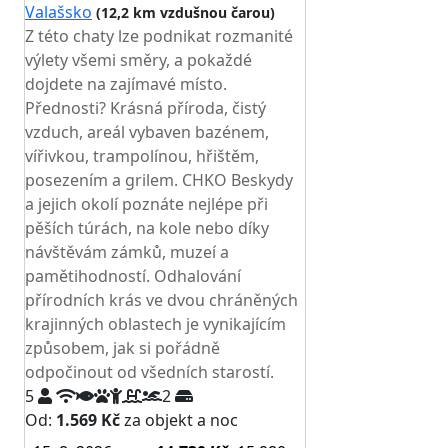
Valašsko
(12,2 km vzdušnou čarou)
Z této chaty lze podnikat rozmanité
výlety všemi směry, a pokaždé
dojdete na zajímavé místo.
Přednosti? Krásná příroda, čistý
vzduch, areál vybaven bazénem,
vířivkou, trampolínou, hřištěm,
posezením a grilem. CHKO Beskydy
a jejich okolí poznáte nejlépe při
pěších túrách, na kole nebo díky
návštěvám zámků, muzeí a
pamětihodností. Odhalování
přírodních krás ve dvou chráněných
krajinných oblastech je vynikajícím
způsobem, jak si pořádně
odpočinout od všedních starostí.
5
2
Od:
1.569 Kč
za objekt a noc