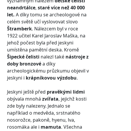
významným nálezem
dětské čelisti
neandrtálce
,
staré více než 40 000
let.
A díky tomu se archeologové na
celém světě učí vyslovovat slovo
Štramberk
. Nálezcem byl v roce
1922 učitel Karel Jaroslav Maška, na
jehož počest byla před jeskyni
umístěna pamětní deska. Kromě
Šipecké čelisti
nalezl také
nástroje z
doby bronzové
a díky
archeologickému průzkumu objevil v
jeskyni i
krápníkovou výzdobu
.
Jeskyni ještě před
pravěkými lidmi
obývala mnohá
zvířata
, jejichž kosti
zde byly nalezeny. Jednalo se
například o medvěda, srstnatého
nosorožce, pakoně, hyenu, lva,
rosomáka ale i
mamuta
. Všechna