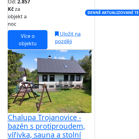
Od:
2.857
Kč
za
NEJNIŽŠÍ CENA NA TRHU
DENNĚ AKTUALIZOVANÉ T
objekt a
noc
Uložit na
Více o
později
objektu
Chalupa Trojanovice -
bazén s protiproudem,
vířivka, sauna a stolní