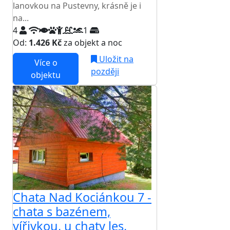
lanovkou na Pustevny, krásně je i
na...
4
1
Od:
1.426 Kč
za objekt a noc
Uložit na
Více o
později
objektu
Chata Nad Kociánkou 7 -
chata s bazénem,
vířivkou, u chaty les,