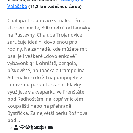
Valašsko
(11,2 km vzdušnou čarou)
TOP HODNOCENÍ
Chalupa Trojanovice v malebném a
klidném místě, 800 metrů od lanovky
na Pustevny. Chalupa Trojanovice
zaručuje ideální dovolenou pro
rodiny. Na zahradě, kde můžete mít
psa, je i veškeré „dovolenkové“
vybavení: gril, ohniště, pergola,
pískoviště, houpačka a trampolína.
Adrenalin si do žil napumpujete v
lanovému parku Tarzanie. Plavky
využijete v akvaparku ve Frenštátě
pod Radhoštěm, na kopřivnickém
koupališti nebo na přehradě
Bystřička. Za největší perlu Rožnova
pod...
12
3