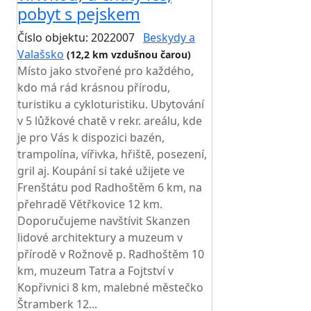
pobyt s pejskem
Číslo objektu: 2022007
Beskydy a
Valašsko
(12,2 km vzdušnou čarou)
Místo jako stvořené pro každého,
kdo má rád krásnou přírodu,
turistiku a cykloturistiku. Ubytování
v 5 lůžkové chatě v rekr. areálu, kde
je pro Vás k dispozici bazén,
trampolína, vířivka, hřiště, posezení,
gril aj. Koupání si také užijete ve
Frenštátu pod Radhoštěm 6 km, na
přehradě Větřkovice 12 km.
Doporučujeme navštívit Skanzen
lidové architektury a muzeum v
přírodě v Rožnově p. Radhoštěm 10
km, muzeum Tatra a Fojtství v
Kopřivnici 8 km, malebné městečko
Štramberk 12...