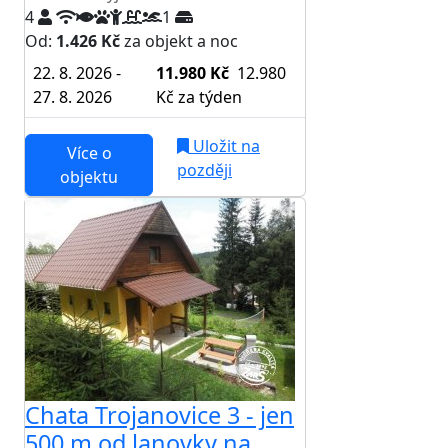
4
1
Od:
1.426 Kč
za objekt a noc
22. 8. 2026 -
11.980 Kč
12.980
27. 8. 2026
Kč
za týden
Uložit na
Více o
později
objektu
Chata Trojanovice 3 - jen
500 m od lanovky na