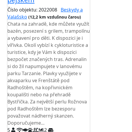
Číslo objektu: 2022008
Beskydy a
Valašsko
(12,2 km vzdušnou čarou)
Chata na zahradě, kde můžete využít
bazén, posezení s grilem, trampolínu
a vybavení pro děti. K dispozici je i
vířivka. Okolí vybízí k cykloturistice a
turistice, kdy je Vám k dispozici
bezpočet značených tras. Adrenalin
si do žil napumpujete v lanovému
parku Tarzanie. Plavky využijete v
akvaparku ve Frenštátě pod
Radhoštěm, na kopřivnickém
koupališti nebo na přehradě
Bystřička. Za největší perlu Rožnova
pod Radhoštěm lze bezesporu
považovat nádherný skanzen.
Doporučujeme...
5
2