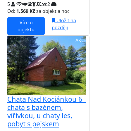
5
2
Od:
1.569 Kč
za objekt a noc
Uložit na
Více o
později
objektu
AKCE
Chata Nad Kociánkou 6 -
chata s bazénem,
vířivkou, u chaty les,
pobyt s pejskem