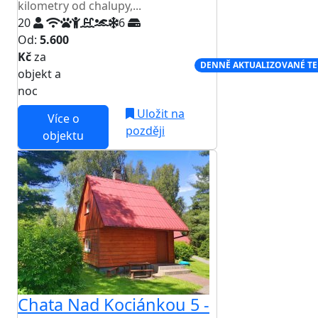
kilometry od chalupy,...
20
6
Od:
5.600
Kč
za
NEJNIŽŠÍ CENA NA TRHU
DENNĚ AKTUALIZOVANÉ T
objekt a
noc
Uložit na
Více o
později
objektu
Chata Nad Kociánkou 5 -