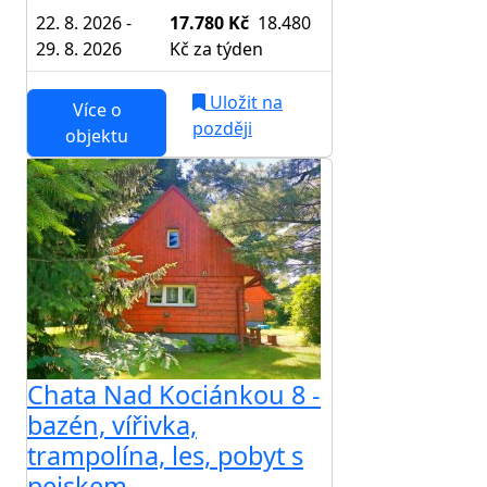
22. 8. 2026 -
17.780 Kč
18.480
29. 8. 2026
Kč
za týden
Uložit na
Více o
později
objektu
Chata Nad Kociánkou 8 -
bazén, vířivka,
trampolína, les, pobyt s
pejskem