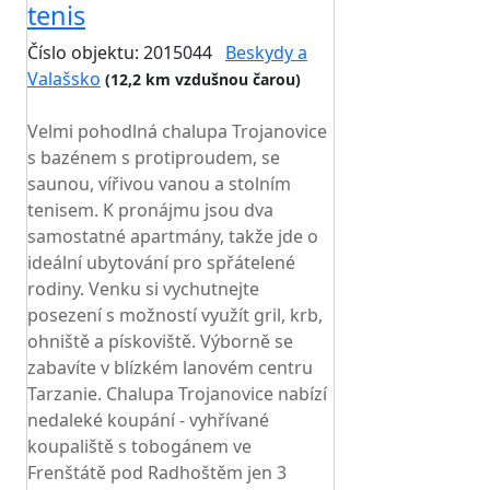
tenis
Číslo objektu: 2015044
Beskydy a
Valašsko
(12,2 km vzdušnou čarou)
TOP HODNOCENÍ
Velmi pohodlná chalupa Trojanovice
s bazénem s protiproudem, se
saunou, vířivou vanou a stolním
tenisem. K pronájmu jsou dva
samostatné apartmány, takže jde o
ideální ubytování pro spřátelené
rodiny. Venku si vychutnejte
posezení s možností využít gril, krb,
ohniště a pískoviště. Výborně se
zabavíte v blízkém lanovém centru
Tarzanie. Chalupa Trojanovice nabízí
nedaleké koupání - vyhřívané
koupaliště s tobogánem ve
Frenštátě pod Radhoštěm jen 3