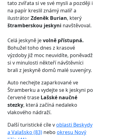
tato zvířata si ve své mysli a později i
na papír kreslil známý malíř a
ilustrátor
Zdeněk Burian
, který
štramberskou jeskyni
navštěvoval.
Celá jeskyně je
volně přístupná.
Bohužel toho dnes z krasové
výzdoby již moc neuvidíte, poněvadž
si v minulosti někteří návštěvníci
brali z jeskyně domů malé suvenýry.
Auto nechejte zaparkované ve
Štramberku a vydejte se k jeskyni po
červené trase
Lašské naučné
stezky
, která začíná nedaleko
vlakového nádraží.
Další turistické cíle v
oblasti Beskydy
a Valašsko (83)
nebo
okresu Nový