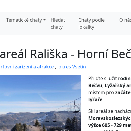
Tematické chaty
Hledat
Chaty podle
O ná
chaty
lokality
 areál Rališka - Horní Be
rtovní zařízení a atrakce
,
okres Vsetín
Přijďte si užít
rodin
Bečvu
,
Lyžařský ar
místem pro
začáteč
lyžaře
.
Ski areál se nacház
Moravskoslezskýc
výšce 605 - 729 me