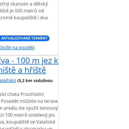
nečný skanzen a dětský
liště je 500 metrů od
 kromě koupaliště i dva
 AKTUALIZOVANÉ TERMÍNY
ložit na později
va - 100 m jez k
iště a hřiště
alašsko
(5,2 km vzdušnou
ízí chata Prostřední
. Posedět můžete na terase
m areálu lze využít tenisový
ízí 100 metrů vzdálený jez.
, koupaliště ve Valašské
 se vyřádí v akvaparku ve