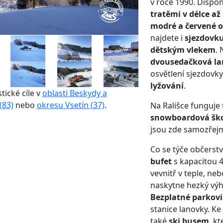
v roce 1990. Dispo
tratěmi v délce až
modré a červené o
najdete i
sjezdovku
dětským vlekem
.
dvousedačková l
osvětlení sjezdovk
lyžování
.
stické cíle v
oblasti Beskydy a
(83)
nebo
okresu Vsetín (37)
.
Na Rališce funguje 
snowboardová šk
jsou zde samozřejm
Co se týče občerstv
bufet
s kapacitou 
vevnitř v teple, ne
naskytne hezký výh
Bezplatné parkovi
stanice lanovky. Ke
také
ski busem
, k