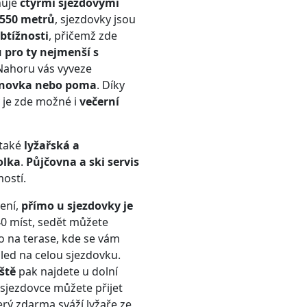
nuje
čtyřmi sjezdovými
 550 metrů
, sjezdovky jsou
btížnosti
, přičemž zde
 pro ty nejmenší s
 Nahoru vás vyveze
anovka nebo poma
. Díky
y je zde možné i
večerní
také
lyžařská a
olka
.
Půjčovna a ski servis
ostí.
ení,
přímo u sjezdovky je
40 míst, sedět můžete
bo na terase, kde se vám
led na celou sjezdovku.
ště
pak najdete u dolní
 sjezdovce můžete přijet
terý zdarma sváží lyžaře ze