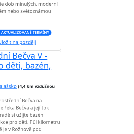
gie dob minulých, moderní
štěm nebo světoznámou
 AKTUALIZOVANÉ TERMÍNY
ložit na později
ní Bečva V -
ro děti, bazén,
alašsko
(4,4 km vzdušnou
rostřední Bečva na
 řeka Bečva a její tok
adě si užijte bazén,
akce pro děti. Půl kilometru
tě je v Rožnově pod