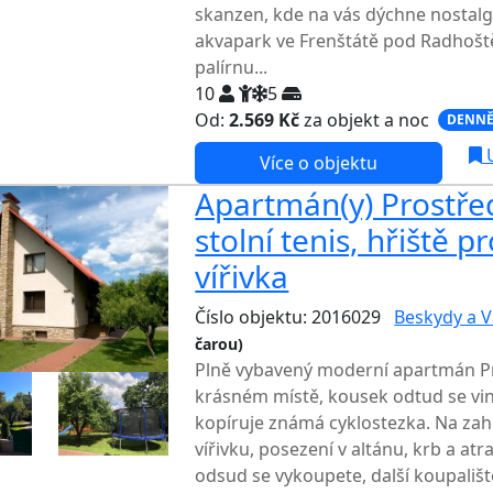
skanzen, kde na vás dýchne nostal
akvapark ve Frenštátě pod Radho
palírnu...
10
5
Od:
2.569 Kč
za objekt a noc
DENNĚ
U
Více o objektu
Apartmán(y) Prostřed
stolní tenis, hřiště p
vířivka
Číslo objektu: 2016029
Beskydy a V
čarou)
TOP HODNOCENÍ
Plně vybavený moderní apartmán P
krásném místě, kousek odtud se vine
kopíruje známá cyklostezka. Na zahr
vířivku, posezení v altánu, krb a atr
odsud se vykoupete, další koupališ