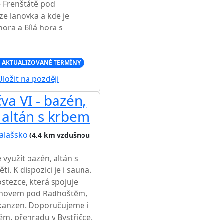
e Frenštátě pod
e lanovka a kde je
ora a Bílá hora s
 AKTUALIZOVANÉ TERMÍNY
ložit na později
va VI - bazén,
 altán s krbem
alašsko
(4,4 km vzdušnou
využít bazén, altán s
i. K dispozici je i sauna.
ostezce, která spojuje
ožnovem pod Radhoštěm,
 skanzen. Doporučujeme i
m, přehradu v Bystřičce,