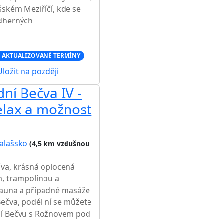
šském Meziříčí, kde se
ádherných
 AKTUALIZOVANÉ TERMÍNY
ložit na později
ní Bečva IV -
elax a možnost
alašsko
(4,5 km vzdušnou
va, krásná oplocená
, trampolínou a
 sauna a případné masáže
Bečva, podél ní se můžete
rní Bečvu s Rožnovem pod