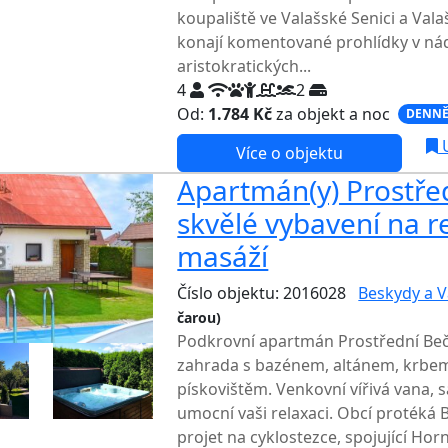
koupaliště ve Valašské Senici a Vala
konají komentované prohlídky v n
aristokratických...
4
2
Od:
1.784 Kč
za objekt a noc
DENNĚ
U
Více o objektu
Apartmán(y) Prostřed
skvělé vybavení na r
masáží
Číslo objektu: 2016028
Beskydy a V
čarou)
TOP HODNOCENÍ
Podkrovní apartmán Prostřední Beč
zahrada s bazénem, altánem, krbem
pískovištěm. Venkovní vířivá vana,
umocní vaši relaxaci. Obcí protéká 
projet na cyklostezce, spojující Ho