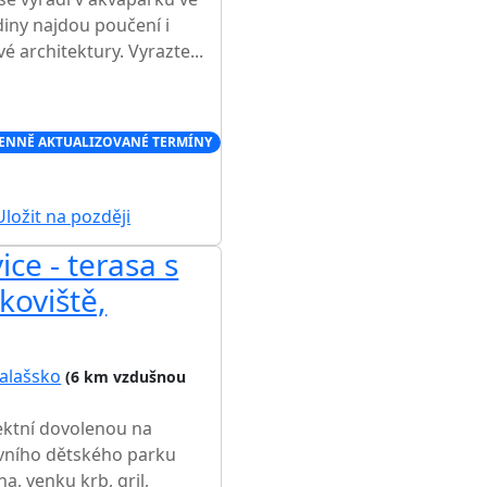
iny najdou poučení i
 architektury. Vyrazte...
ENNĚ AKTUALIZOVANÉ TERMÍNY
ložit na později
ce - terasa s
koviště,
alašsko
(6 km vzdušnou
fektní dovolenou na
vního dětského parku
a, venku krb, gril,