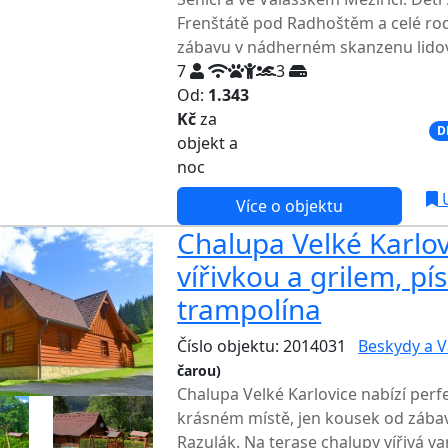
Frenštátě pod Radhoštěm a celé rod
zábavu v nádherném skanzenu lidové
7
3
Od:
1.343
Kč
za
NEJNIŽŠÍ CENA NA TRHU
D
objekt a
noc
U
Více o objektu
Chalupa Velké Karlovi
vířivkou a grilem, pís
trampolína
Číslo objektu: 2014031
Beskydy a V
čarou)
TOP HODNOCENÍ
Chalupa Velké Karlovice nabízí per
krásném místě, jen kousek od zába
Razulák. Na terase chalupy vířivá van