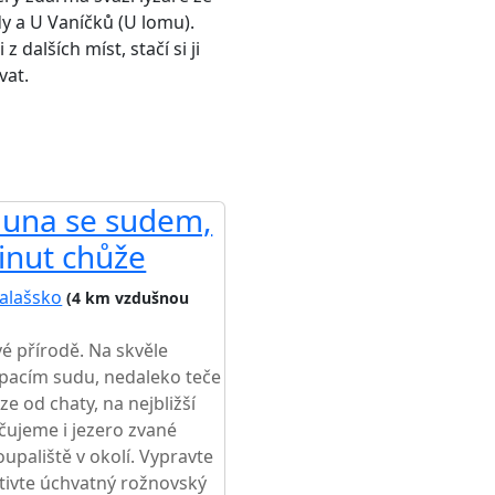
y a U Vaníčků (U lomu).
 dalších míst, stačí si ji
vat.
sauna se sudem,
inut chůže
alašsko
(4 km vzdušnou
é přírodě. Na skvěle
upacím sudu, nedaleko teče
e od chaty, na nejbližší
učujeme i jezero zvané
upaliště v okolí. Vypravte
tivte úchvatný rožnovský