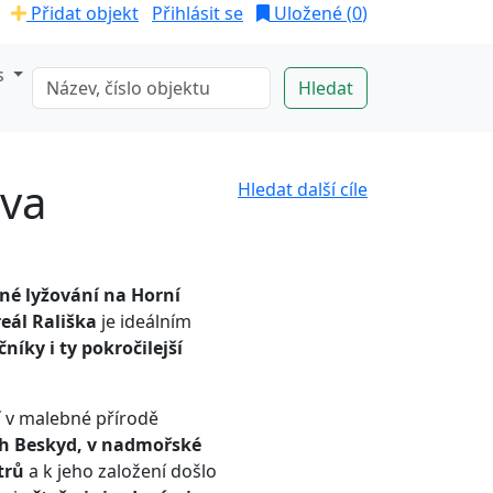
Přidat objekt
Přihlásit se
Uložené (
0
)
s
čva
Hledat další cíle
né lyžování na Horní
eál Rališka
je ideálním
níky i ty pokročilejší
í v malebné přírodě
h Beskyd, v nadmořské
trů
a k jeho založení došlo