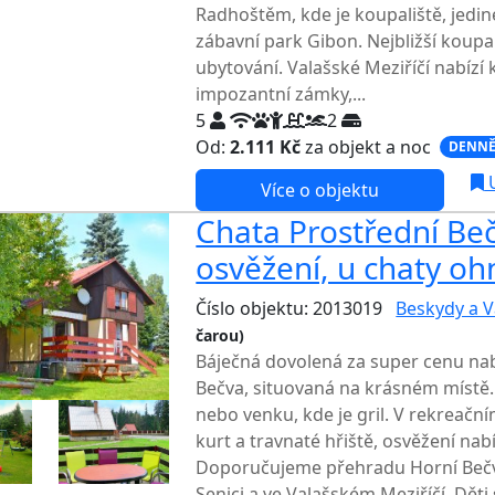
Radhoštěm, kde je koupaliště, jedi
zábavní park Gibon. Nejbližší koupa
ubytování. Valašské Meziříčí nabízí
impozantní zámky,...
5
2
Od:
2.111 Kč
za objekt a noc
DENNĚ
U
Více o objektu
Chata Prostřední Beč
osvěžení, u chaty ohn
Číslo objektu: 2013019
Beskydy a V
čarou)
TOP HODNOCENÍ
Báječná dovolená za super cenu nab
Bečva, situovaná na krásném místě
nebo venku, kde je gril. V rekreační
kurt a travnaté hřiště, osvěžení nab
Doporučujeme přehradu Horní Bečva
Senici a ve Valašském Meziříčí. Děti