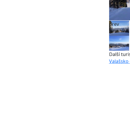
prev
next
Další turi
Valašsko 