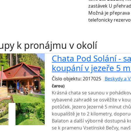
zastávek U přehrad
Možná je přeprava i z
telefonicky rezervo
upy k pronájmu v okolí
Chata Pod Solání - 
koupání v jezeře 5 m
Číslo objektu: 2017025
Beskydy a V
čarou)
TOP HODNOCENÍ
Krásná chata se saunou v pohádkov
vybavené zahradě se osvěžíte v ko
potůček. Jezero Jezerné 5 minut chůz
koupaliště je to 2 kilometry, dopor
Balaton a další výborně dostupná ko
se k pramenu Vsetínské Bečvy, navš