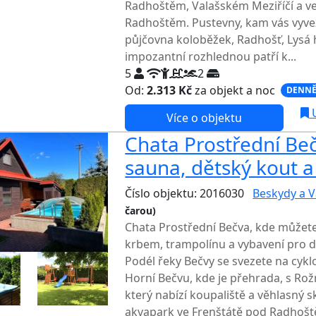
Radhoštěm, Valašském Meziříčí a v
Radhoštěm. Pustevny, kam vás vyvez
půjčovna koloběžek, Radhošť, Lysá h
impozantní rozhlednou patří k...
5
2
Od:
2.313 Kč
za objekt a noc
DENNĚ
U
Více o objektu
Chata Prostřední Beč
sauna, dětský kout a
Číslo objektu: 2016030
Beskydy a V
čarou)
TOP HODNOCENÍ
Chata Prostřední Bečva, kde můžete 
krbem, trampolínu a vybavení pro dět
Podél řeky Bečvy se svezete na cykl
Horní Bečvu, kde je přehrada, s R
který nabízí koupaliště a věhlasný
akvapark ve Frenštátě pod Radhoště