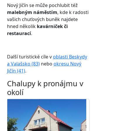
Nový Jičín se může pochlubit též
malebným náměstím
, kde k radosti
vašich chuťových buněk najdete
hned několik
kavárniček či
restaurací
.
Další turistické cíle v
oblasti Beskydy
a Valašsko (83)
nebo
okresu Nový
Jičín (41)
.
Chalupy k pronájmu v
okolí