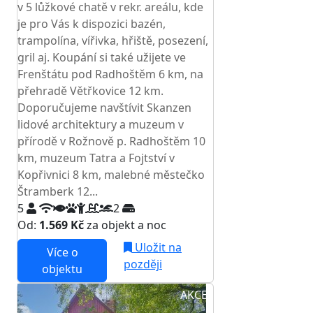
v 5 lůžkové chatě v rekr. areálu, kde
je pro Vás k dispozici bazén,
trampolína, vířivka, hřiště, posezení,
gril aj. Koupání si také užijete ve
Frenštátu pod Radhoštěm 6 km, na
přehradě Větřkovice 12 km.
Doporučujeme navštívit Skanzen
lidové architektury a muzeum v
přírodě v Rožnově p. Radhoštěm 10
km, muzeum Tatra a Fojtství v
Kopřivnici 8 km, malebné městečko
Štramberk 12...
5
2
Od:
1.569 Kč
za objekt a noc
Uložit na
Více o
později
objektu
AKCE