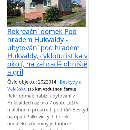
Rekreační domek Pod
hradem Hukvaldy -
ubytování pod hradem
Hukvaldy, cykloturistika v
okolí, na zahradě ohniště
a gril
Číslo objektu: 2022014
Beskydy a
Valašsko
(15 km vzdušnou čarou)
Rekr. domek nabízí ubytování v
Hukvaldech až pro 7 osob. Leží v
malebném prostředí podhůří Beskyd
na úpatí Palkovických hůrek
nedaleko zříceniny jednoho z