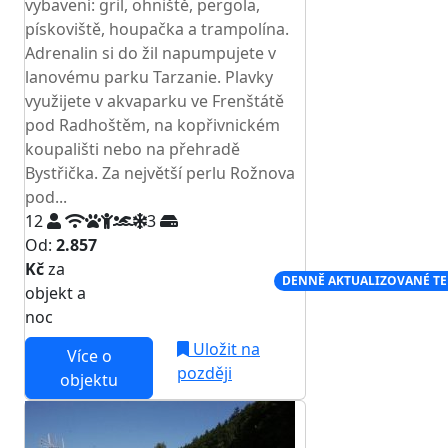
vybavení: gril, ohniště, pergola,
pískoviště, houpačka a trampolína.
Adrenalin si do žil napumpujete v
lanovému parku Tarzanie. Plavky
využijete v akvaparku ve Frenštátě
pod Radhoštěm, na kopřivnickém
koupališti nebo na přehradě
Bystřička. Za největší perlu Rožnova
pod...
12
3
Od:
2.857
Kč
za
NEJNIŽŠÍ CENA NA TRHU
DENNĚ AKTUALIZOVANÉ T
objekt a
noc
Uložit na
Více o
později
objektu