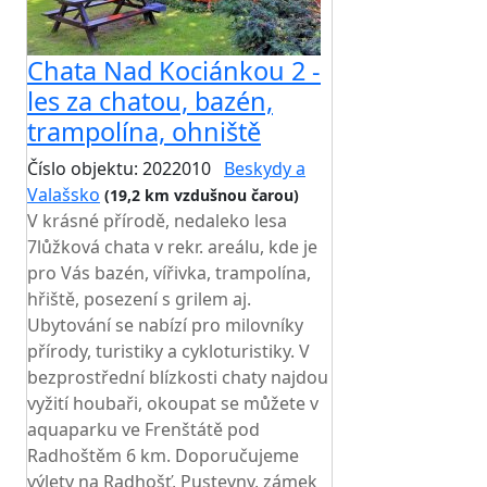
Chata Nad Kociánkou 2 -
les za chatou, bazén,
trampolína, ohniště
Číslo objektu: 2022010
Beskydy a
Valašsko
(19,2 km vzdušnou čarou)
V krásné přírodě, nedaleko lesa
7lůžková chata v rekr. areálu, kde je
pro Vás bazén, vířivka, trampolína,
hřiště, posezení s grilem aj.
Ubytování se nabízí pro milovníky
přírody, turistiky a cykloturistiky. V
bezprostřední blízkosti chaty najdou
vyžití houbaři, okoupat se můžete v
aquaparku ve Frenštátě pod
Radhoštěm 6 km. Doporučujeme
výlety na Radhošť, Pustevny, zámek