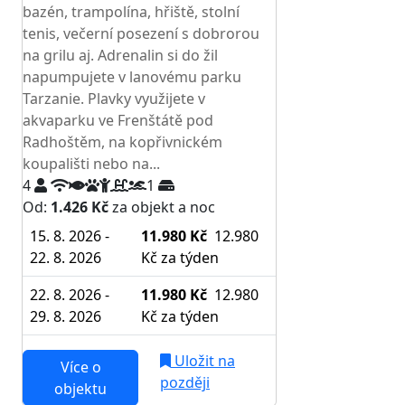
bazén, trampolína, hřiště, stolní
tenis, večerní posezení s dobrorou
na grilu aj. Adrenalin si do žil
napumpujete v lanovému parku
Tarzanie. Plavky využijete v
akvaparku ve Frenštátě pod
Radhoštěm, na kopřivnickém
koupališti nebo na...
4
1
Od:
1.426 Kč
za objekt a noc
15. 8. 2026 -
11.980 Kč
12.980
22. 8. 2026
Kč
za týden
22. 8. 2026 -
11.980 Kč
12.980
29. 8. 2026
Kč
za týden
Uložit na
Více o
později
objektu