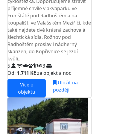
cyklostezka. Doporučujeme strávit
příjemné chvíle v akvaparku ve
Frenštátě pod Radhoštěm a na
koupališti ve Valašském Meziříčí, kde
také najdete dvě krásná zachovalá
šlechtická sídla. Rožnov pod
Radhoštěm proslavil nádherný
skanzen, do Kopřivnice se jezdí
kvůli...
5
3
Od:
1.711 Kč
za objekt a noc
Uložit na
Více o
později
objektu