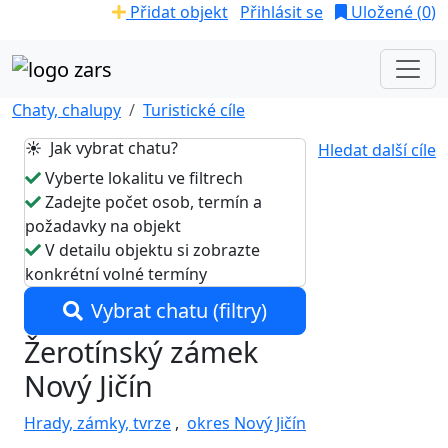
Přidat objekt
Přihlásit se
Uložené (
0
)
Chaty, chalupy
Turistické cíle
☀️ Jak vybrat chatu?
Hledat další cíle
Vyberte lokalitu ve filtrech
Zadejte počet osob, termín a
požadavky na objekt
V detailu objektu si zobrazte
konkrétní volné termíny
Vybrat chatu (filtry)
Žerotínský zámek
Nový Jičín
Hrady, zámky, tvrze
,
okres Nový Jičín