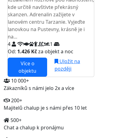
kde určitě navštivte překrásný
skanzen. Adrenalin zažijete v
lanovém centru Tarzanie. Vyjeďte
lanovkou na Pustevny, krásně je i
na...
4
1
Od:
1.426 Kč
za objekt a noc
Uložit na
Více o
později
objektu
10 000+
Zákazníků s námi jelo 2x a více
200+
Majitelů chalup je s námi přes 10 let
500+
Chat a chalup k pronájmu