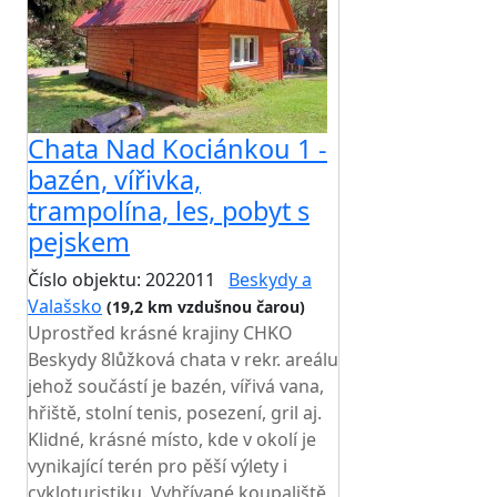
Chata Nad Kociánkou 1 -
bazén, vířivka,
trampolína, les, pobyt s
pejskem
Číslo objektu: 2022011
Beskydy a
Valašsko
(19,2 km vzdušnou čarou)
Uprostřed krásné krajiny CHKO
Beskydy 8lůžková chata v rekr. areálu
jehož součástí je bazén, vířivá vana,
hřiště, stolní tenis, posezení, gril aj.
Klidné, krásné místo, kde v okolí je
vynikající terén pro pěší výlety i
cykloturistiku. Vyhřívané koupaliště