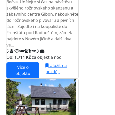
Bečva. Udělejte si čas na návštěvu
skvělého rožnovského skanzenu a
zábavního centra Gibon, nakoukněte
do rožnovského pivovaru a pivních
lázní. Zajeďte i na koupaliště do
Frenštátu pod Radhoštěm, zámek
najdete v Novém Jičíně a další dva
ve...
5
3
Od:
1.711 Kč
za objekt a noc
Uložit na
Více o
později
objektu