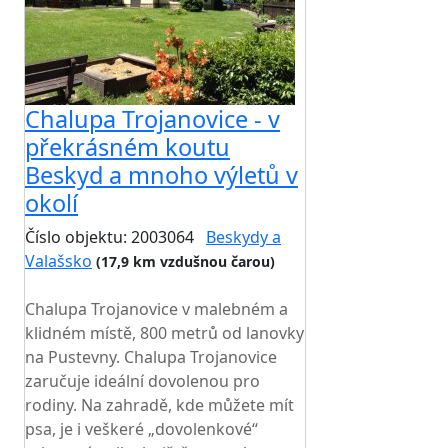
Chalupa Trojanovice - v
překrásném koutu
Beskyd a mnoho výletů v
okolí
Číslo objektu: 2003064
Beskydy a
Valašsko
(17,9 km vzdušnou čarou)
TOP HODNOCENÍ
Chalupa Trojanovice v malebném a
klidném místě, 800 metrů od lanovky
na Pustevny. Chalupa Trojanovice
zaručuje ideální dovolenou pro
rodiny. Na zahradě, kde můžete mít
psa, je i veškeré „dovolenkové“