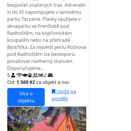
bezpočet značených tras. Adrenalin
si do žil napumpujete v lanovému
parku Tarzanie. Plavky využijete v
akvaparku ve Frenštátě pod
Radhoštěm, na kopřivnickém
koupališti nebo na přehradě
Bystřička. Za největší perlu Rožnova
pod Radhoštěm lze bezesporu
považovat nádherný skanzen.
Doporučujeme...
5
2
Od:
1.569 Kč
za objekt a noc
Uložit na
Více o
později
objektu