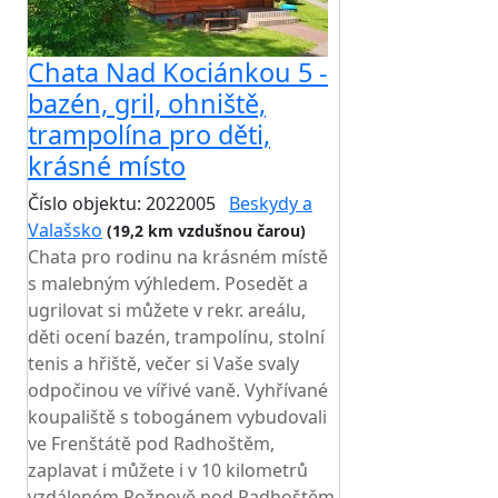
Chata Nad Kociánkou 5 -
bazén, gril, ohniště,
trampolína pro děti,
krásné místo
Číslo objektu: 2022005
Beskydy a
Valašsko
(19,2 km vzdušnou čarou)
Chata pro rodinu na krásném místě
s malebným výhledem. Posedět a
ugrilovat si můžete v rekr. areálu,
děti ocení bazén, trampolínu, stolní
tenis a hřiště, večer si Vaše svaly
odpočinou ve vířivé vaně. Vyhřívané
koupaliště s tobogánem vybudovali
ve Frenštátě pod Radhoštěm,
zaplavat i můžete i v 10 kilometrů
vzdáleném Rožnově pod Radhoštěm,