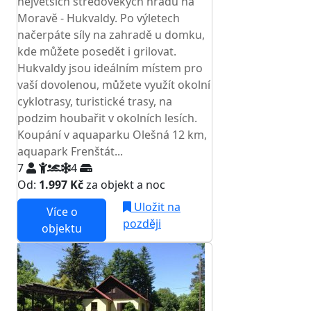
největších středověkých hradů na
Moravě - Hukvaldy. Po výletech
načerpáte síly na zahradě u domku,
kde můžete posedět i grilovat.
Hukvaldy jsou ideálním místem pro
vaší dovolenou, můžete využít okolní
cyklotrasy, turistické trasy, na
podzim houbařit v okolních lesích.
Koupání v aquaparku Olešná 12 km,
aquapark Frenštát...
7
4
Od:
1.997 Kč
za objekt a noc
Uložit na
Více o
později
objektu