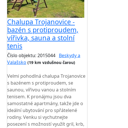
Chalupa Trojanovice -
bazén s protiproudem,
vířivka, sauna a stolní
tenis
Číslo objektu: 2015044
Beskydy a
Valašsko
(19 km vzdušnou čarou)
TOP HODNOCENÍ
Velmi pohodlná chalupa Trojanovice
s bazénem s protiproudem, se
saunou, vířivou vanou a stolním
tenisem. K pronájmu jsou dva
samostatné apartmány, takže jde o
ideální ubytování pro spřátelené
rodiny. Venku si vychutnejte
posezení s možností využít gril, krb,