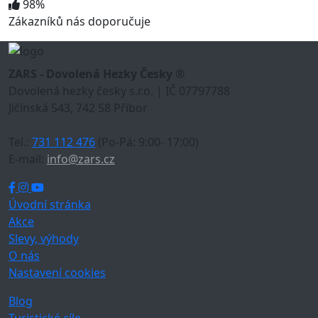
98%
Zákazníků nás doporučuje
ZARS - Dovolená Hezky Česky ®
Dovolená hezky česky s.r.o. | IČ 07797788
Jičínská 543, 742 58 Příbor
Tel.:
731 112 476
(Po-Pá: 9:00- 17:00)
E-mail:
info@zars.cz
Úvodní stránka
Akce
Slevy, výhody
O nás
Nastavení cookies
Blog
Turistické cíle