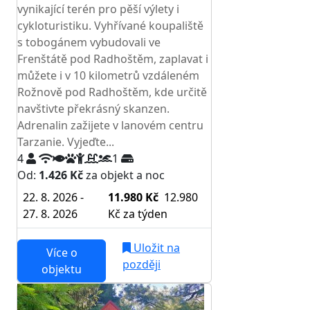
vynikající terén pro pěší výlety i
cykloturistiku. Vyhřívané koupaliště
s tobogánem vybudovali ve
Frenštátě pod Radhoštěm, zaplavat i
můžete i v 10 kilometrů vzdáleném
Rožnově pod Radhoštěm, kde určitě
navštivte překrásný skanzen.
Adrenalin zažijete v lanovém centru
Tarzanie. Vyjeďte...
4
1
Od:
1.426 Kč
za objekt a noc
22. 8. 2026 -
11.980 Kč
12.980
27. 8. 2026
Kč
za týden
Uložit na
Více o
později
objektu