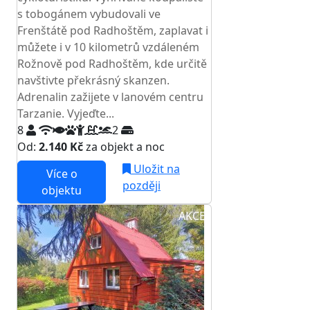
s tobogánem vybudovali ve
Frenštátě pod Radhoštěm, zaplavat i
můžete i v 10 kilometrů vzdáleném
Rožnově pod Radhoštěm, kde určitě
navštivte překrásný skanzen.
Adrenalin zažijete v lanovém centru
Tarzanie. Vyjeďte...
8
2
Od:
2.140 Kč
za objekt a noc
Uložit na
Více o
později
objektu
AKCE