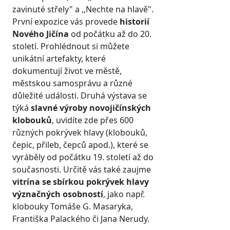
zavinuté střely" a ,,Nechte na hlavě".
První expozice vás provede
historií
Nového Jičína
od počátku až do 20.
století. Prohlédnout si můžete
unikátní artefakty, které
dokumentují život ve městě,
městskou samosprávu a různé
důležité události. Druhá výstava se
týká
slavné výroby novojičínských
klobouků
, uvidíte zde přes 600
různých pokrývek hlavy (klobouků,
čepic, přileb, čepců apod.), které se
vyráběly od počátku 19. století až do
současnosti. Určitě vás také zaujme
vitrína se sbírkou pokrývek hlavy
význačných osobností
, jako např.
klobouky Tomáše G. Masaryka,
Františka Palackého či Jana Nerudy.