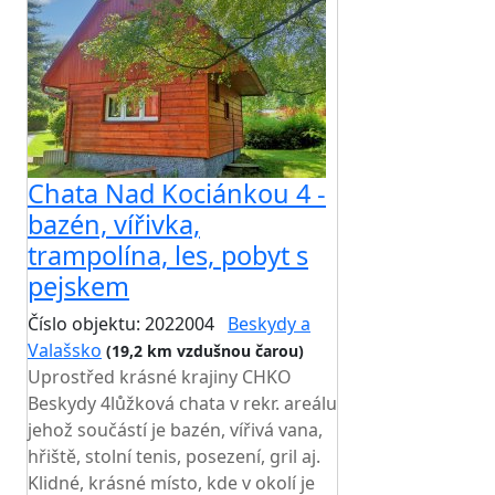
Chata Nad Kociánkou 4 -
bazén, vířivka,
trampolína, les, pobyt s
pejskem
Číslo objektu: 2022004
Beskydy a
Valašsko
(19,2 km vzdušnou čarou)
Uprostřed krásné krajiny CHKO
Beskydy 4lůžková chata v rekr. areálu
jehož součástí je bazén, vířivá vana,
hřiště, stolní tenis, posezení, gril aj.
Klidné, krásné místo, kde v okolí je