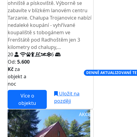
ohniště a pískoviště. Výborně se
zabavíte v blízkém lanovém centru
Tarzanie. Chalupa Trojanovice nabízí
nedaleké koupání - vyhřívané
koupaliště s tobogánem ve
Frenštátě pod Radhoštěm jen 3
kilometry od chalupy,...
20
6
Od:
5.600
Kč
za
NEJNIŽŠÍ CENA NA TRHU
DENNĚ AKTUALIZOVANÉ T
objekt a
noc
Uložit na
Více o
později
objektu
AKCE