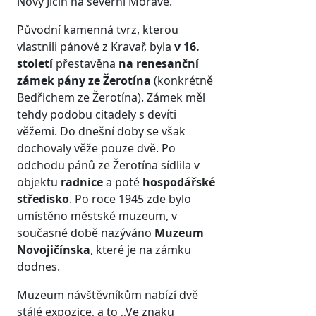
Nový Jičín na severní Moravě.
Původní kamenná tvrz, kterou
vlastnili pánové z Kravař, byla
v 16.
století
přestavěna
na renesanční
zámek
pány ze Žerotína
(konkrétně
Bedřichem ze Žerotína). Zámek měl
tehdy podobu citadely s devíti
věžemi. Do dnešní doby se však
dochovaly věže pouze dvě. Po
odchodu pánů ze Žerotína sídlila v
objektu
radnice
a poté
hospodářské
středisko
. Po roce 1945 zde bylo
umístěno městské muzeum, v
současné době nazýváno
Muzeum
Novojičínska
, které je na zámku
dodnes.
Muzeum návštěvníkům nabízí dvě
stálé expozice, a to ,,Ve znaku