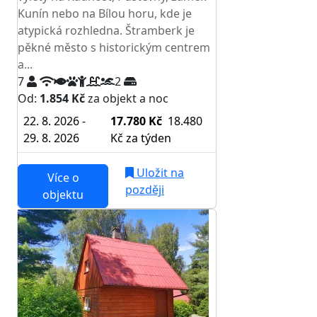
Kunín nebo na Bílou horu, kde je
atypická rozhledna. Štramberk je
pěkné město s historickým centrem
a...
7
2
Od:
1.854 Kč
za objekt a noc
22. 8. 2026 -
17.780 Kč
18.480
29. 8. 2026
Kč
za týden
Uložit na
Více o
později
objektu