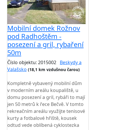
Mobilní domek Rožnov
pod Radhoštěm -
posezení a gril, rybaření
50m
Číslo objektu: 2015002
Beskydy a
Valašsko
(18,1 km vzdušnou čarou)
TOP HODNOCENÍ
Kompletně vybavený mobilní dům
v moderním areálu koupaliště, u
domu posezení a gril, rybáři to mají
jen 50 metrů k řece Bečvě. V tomto
rekreačním areálu využijte tenisové
kurty a fotbalové hřiště, kousek
odtud vede oblíbená cyklostezka