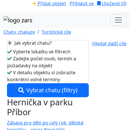
Přidat objekt
Přihlásit se
Uložené (
0
)
Chaty, chalupy
Turistické cíle
☀️ Jak vybrat chatu?
Hledat další cíle
Vyberte lokalitu ve filtrech
Zadejte počet osob, termín a
požadavky na objekt
V detailu objektu si zobrazte
konkrétní volné termíny
Vybrat chatu (filtry)
Hernička v parku
Příbor
Zábava pro děti po celý rok, dětské
herničky
,
okres Nový Jičín