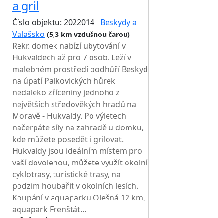
a gril
Číslo objektu: 2022014
Beskydy a
Valašsko
(5,3 km vzdušnou čarou)
Rekr. domek nabízí ubytování v
Hukvaldech až pro 7 osob. Leží v
malebném prostředí podhůří Beskyd
na úpatí Palkovických hůrek
nedaleko zříceniny jednoho z
největších středověkých hradů na
Moravě - Hukvaldy. Po výletech
načerpáte síly na zahradě u domku,
kde můžete posedět i grilovat.
Hukvaldy jsou ideálním místem pro
vaší dovolenou, můžete využít okolní
cyklotrasy, turistické trasy, na
podzim houbařit v okolních lesích.
Koupání v aquaparku Olešná 12 km,
aquapark Frenštát...