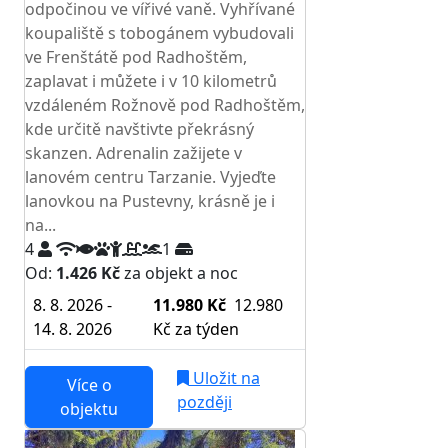
odpočinou ve vířivé vaně. Vyhřívané
koupaliště s tobogánem vybudovali
ve Frenštátě pod Radhoštěm,
zaplavat i můžete i v 10 kilometrů
vzdáleném Rožnově pod Radhoštěm,
kde určitě navštivte překrásný
skanzen. Adrenalin zažijete v
lanovém centru Tarzanie. Vyjeďte
lanovkou na Pustevny, krásně je i
na...
4
1
Od:
1.426 Kč
za objekt a noc
8. 8. 2026 -
11.980 Kč
12.980
14. 8. 2026
Kč
za týden
Uložit na
Více o
později
objektu