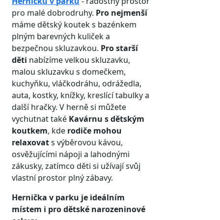
Herničku v parku
- radostný prostor
pro malé dobrodruhy.
Pro nejmenší
máme dětský koutek s bazénkem
plným barevných kuliček a
bezpečnou skluzavkou.
Pro starší
děti
nabízíme velkou skluzavku,
malou skluzavku s domečkem,
kuchyňku, vláčkodráhu, odrážedla,
auta, kostky, knížky, kreslící tabulky a
další hračky. V herně si můžete
vychutnat také
Kavárnu s dětským
koutkem
, kde
rodiče mohou
relaxovat
s výběrovou kávou,
osvěžujícími nápoji a lahodnými
zákusky, zatímco děti si užívají svůj
vlastní prostor plný zábavy.
Hernička v parku je ideálním
místem i pro dětské narozeninové