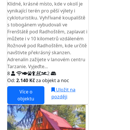
Klidné, krásné místo, kde v okolí je
vynikající terén pro pěší výlety i
cykloturistiku. Vyhřívané koupaliště
s tobogánem vybudovali ve
Frenštátě pod Radhoštěm, zaplavat i
můžete i v 10 kilometrů vzdáleném
Rožnově pod Radhoštěm, kde určitě
navštivte překrásný skanzen.
Adrenalin zažijete v lanovém centru
Tarzanie. Vyjeďte...
8
2
Od:
2.140 Kč
za objekt a noc
Uložit na
Více o
později
objektu
AKCE