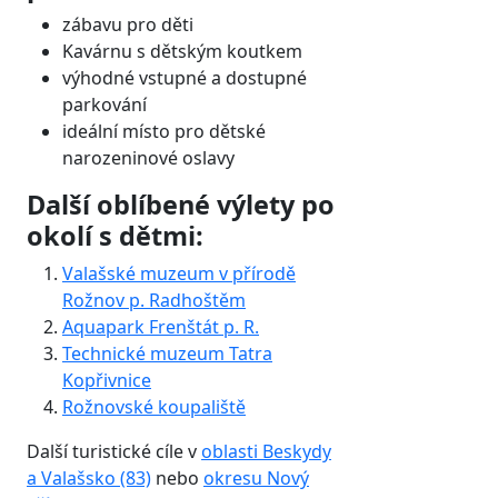
zábavu pro děti
Kavárnu s dětským koutkem
výhodné vstupné a dostupné
parkování
ideální místo pro dětské
narozeninové oslavy
Další oblíbené výlety po
okolí s dětmi:
Valašské muzeum v přírodě
Rožnov p. Radhoštěm
Aquapark Frenštát p. R.
Technické muzeum Tatra
Kopřivnice
Rožnovské koupaliště
Další turistické cíle v
oblasti Beskydy
a Valašsko (83)
nebo
okresu Nový