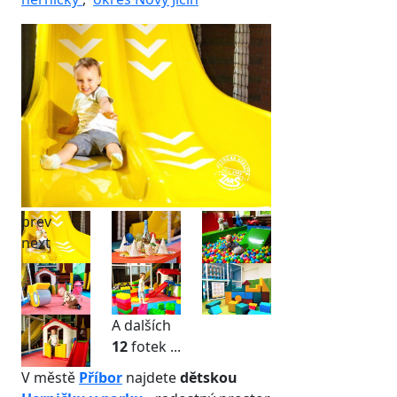
prev
next
A dalších
12
fotek ...
V městě
Příbor
najdete
dětskou