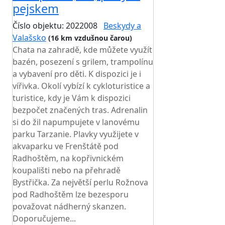
pejskem
Číslo objektu: 2022008
Beskydy a
Valašsko
(16 km vzdušnou čarou)
Chata na zahradě, kde můžete využít
bazén, posezení s grilem, trampolínu
a vybavení pro děti. K dispozici je i
vířivka. Okolí vybízí k cykloturistice a
turistice, kdy je Vám k dispozici
bezpočet značených tras. Adrenalin
si do žil napumpujete v lanovému
parku Tarzanie. Plavky využijete v
akvaparku ve Frenštátě pod
Radhoštěm, na kopřivnickém
koupališti nebo na přehradě
Bystřička. Za největší perlu Rožnova
pod Radhoštěm lze bezesporu
považovat nádherný skanzen.
Doporučujeme...