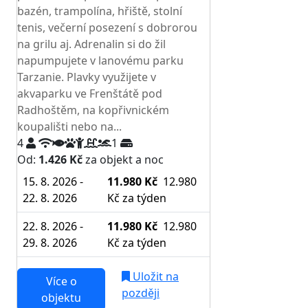
bazén, trampolína, hřiště, stolní
tenis, večerní posezení s dobrorou
na grilu aj. Adrenalin si do žil
napumpujete v lanovému parku
Tarzanie. Plavky využijete v
akvaparku ve Frenštátě pod
Radhoštěm, na kopřivnickém
koupališti nebo na...
4
1
Od:
1.426 Kč
za objekt a noc
15. 8. 2026 -
11.980 Kč
12.980
22. 8. 2026
Kč
za týden
22. 8. 2026 -
11.980 Kč
12.980
29. 8. 2026
Kč
za týden
Uložit na
Více o
později
objektu