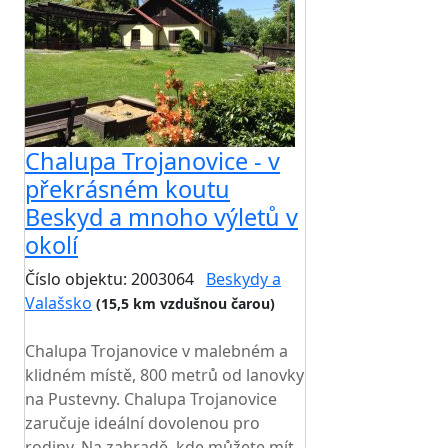
Chalupa Trojanovice - v
překrásném koutu
Beskyd a mnoho výletů v
okolí
Číslo objektu: 2003064
Beskydy a
Valašsko
(15,5 km vzdušnou čarou)
TOP HODNOCENÍ
Chalupa Trojanovice v malebném a
klidném místě, 800 metrů od lanovky
na Pustevny. Chalupa Trojanovice
zaručuje ideální dovolenou pro
rodiny. Na zahradě, kde můžete mít