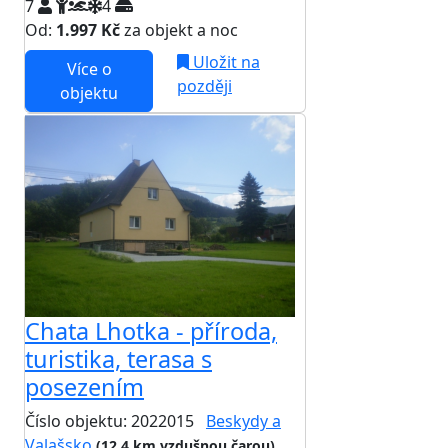
7
4
Od:
1.997 Kč
za objekt a noc
Uložit na
Více o
později
objektu
Chata Lhotka - příroda,
turistika, terasa s
posezením
Číslo objektu: 2022015
Beskydy a
Valašsko
(12,4 km vzdušnou čarou)