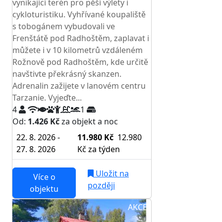
vynikající terén pro pěší výlety i
cykloturistiku. Vyhřívané koupaliště
s tobogánem vybudovali ve
Frenštátě pod Radhoštěm, zaplavat i
můžete i v 10 kilometrů vzdáleném
Rožnově pod Radhoštěm, kde určitě
navštivte překrásný skanzen.
Adrenalin zažijete v lanovém centru
Tarzanie. Vyjeďte...
4
1
Od:
1.426 Kč
za objekt a noc
22. 8. 2026 -
11.980 Kč
12.980
27. 8. 2026
Kč
za týden
Uložit na
Více o
později
objektu
AKCE