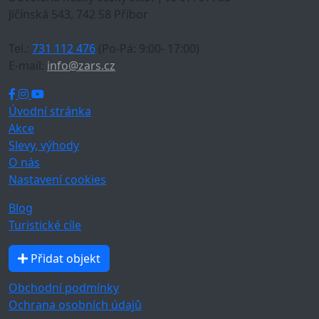
Jičínská 543, 742 58 Příbor
Tel.:
731 112 476
(Po-Pá: 9:00- 17:00)
E-mail:
info@zars.cz
Úvodní stránka
Akce
Slevy, výhody
O nás
Nastavení cookies
Blog
Turistické cíle
Přidat objekt
Obchodní podmínky
Ochrana osobních údajů