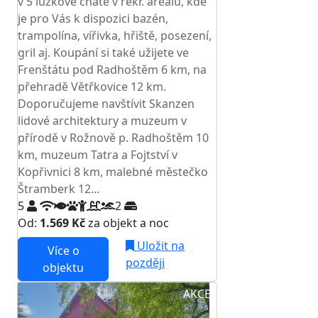
v 5 lůžkové chatě v rekr. areálu, kde
je pro Vás k dispozici bazén,
trampolína, vířivka, hřiště, posezení,
gril aj. Koupání si také užijete ve
Frenštátu pod Radhoštěm 6 km, na
přehradě Větřkovice 12 km.
Doporučujeme navštívit Skanzen
lidové architektury a muzeum v
přírodě v Rožnově p. Radhoštěm 10
km, muzeum Tatra a Fojtství v
Kopřivnici 8 km, malebné městečko
Štramberk 12...
5
2
Od:
1.569 Kč
za objekt a noc
Uložit na
Více o
později
objektu
AKCE