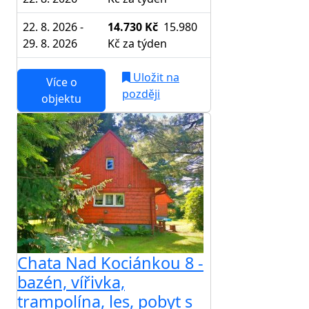
22. 8. 2026 -
14.730 Kč
15.980
29. 8. 2026
Kč
za týden
Uložit na
Více o
později
objektu
Chata Nad Kociánkou 8 -
bazén, vířivka,
trampolína, les, pobyt s