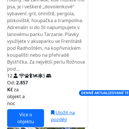
psa, je i veškeré „dovolenkové“
vybavení: gril, ohniště, pergola,
pískoviště, houpačka a trampolína.
Adrenalin si do žil napumpujete v
lanovému parku Tarzanie. Plavky
využijete v akvaparku ve Frenštátě
pod Radhoštěm, na kopřivnickém
koupališti nebo na přehradě
Bystřička. Za největší perlu Rožnova
pod...
12
3
Od:
2.857
Kč
za
NEJNIŽŠÍ CENA NA TRHU
DENNĚ AKTUALIZOVANÉ T
objekt a
noc
Uložit na
Více o
později
objektu