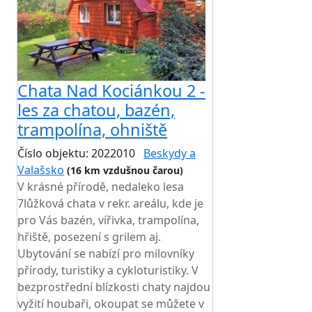
Chata Nad Kociánkou 2 -
les za chatou, bazén,
trampolína, ohniště
Číslo objektu: 2022010
Beskydy a
Valašsko
(16 km vzdušnou čarou)
V krásné přírodě, nedaleko lesa
7lůžková chata v rekr. areálu, kde je
pro Vás bazén, vířivka, trampolína,
hřiště, posezení s grilem aj.
Ubytování se nabízí pro milovníky
přírody, turistiky a cykloturistiky. V
bezprostřední blízkosti chaty najdou
vyžití houbaři, okoupat se můžete v