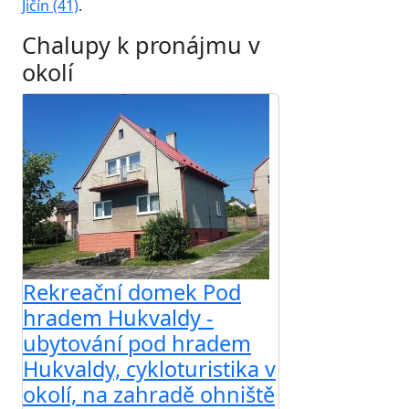
Jičín (41)
.
Chalupy k pronájmu v
okolí
Rekreační domek Pod
hradem Hukvaldy -
ubytování pod hradem
Hukvaldy, cykloturistika v
okolí, na zahradě ohniště