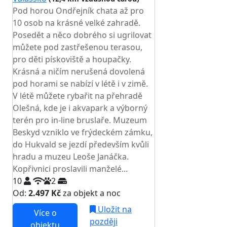
Pod horou Ondřejník chata až pro
10 osob na krásné velké zahradě.
Posedět a něco dobrého si ugrilovat
můžete pod zastřešenou terasou,
pro děti pískoviště a houpačky.
Krásná a ničím nerušená dovolená
pod horami se nabízí v létě i v zimě.
V létě můžete rybařit na přehradě
Olešná, kde je i akvapark a výborný
terén pro in-line bruslaře. Muzeum
Beskyd vzniklo ve frýdeckém zámku,
do Hukvald se jezdí především kvůli
hradu a muzeu Leoše Janáčka.
Kopřivnici proslavili manželé...
10
2
Od:
2.497 Kč
za objekt a noc
Uložit na
Více o
později
objektu