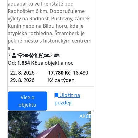
aquaparku ve Frenštátě pod
Radhoštěm 6 km. Doporučujeme
výlety na Radhošť, Pustevny, zámek
Kunín nebo na Bílou horu, kde je
atypická rozhledna. Štramberk je
pěkné město s historickým centrem
a...
7
2
Od:
1.854 Kč
za objekt a noc
22. 8. 2026 -
17.780 Kč
18.480
29. 8. 2026
Kč
za týden
Uložit na
Více o
později
objektu
AKCE