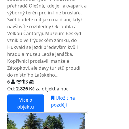
přehradě Olešná, kde je i akvapark a
výborný terén pro in-line bruslaře.
Svět budete mít jako na dlani, když
navštívíte rozhledny Okrouhlá a
Velkou Čantoryji. Muzeum Beskyd
vzniklo ve frýdeckém zámku, do
Hukvald se jezdí především kvůli
hradu a muzeu Leoše Janáčka.
Kopřivnici proslavili manželé
Zátopkovi, ale davy turistů proudí i
do místního Lašského...
6
3
Od:
2.826 Kč
za objekt a noc
Uložit na
Více o
později
objektu