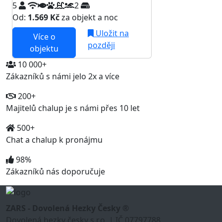
5
2
Od:
1.569 Kč
za objekt a noc
Uložit na
Více o
později
objektu
10 000+
Zákazníků s námi jelo 2x a více
200+
Majitelů chalup je s námi přes 10 let
500+
Chat a chalup k pronájmu
98%
Zákazníků nás doporučuje
ZARS - Dovolená Hezky Česky ®
Dovolená hezky česky s.r.o. | IČ 07797788