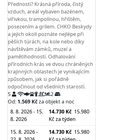
Přednosti? Krásná příroda, čistý
vzduch, areál vybaven bazénem,
vířivkou, trampolínou, hřištěm,
posezením a grilem. CHKO Beskydy
a jejich okolí poznáte nejlépe při
pěších túrách, na kole nebo díky
návštěvám zámků, muzeí a
pamětihodností. Odhalování
přírodních krás ve dvou chráněných
krajinných oblastech je vynikajícím
způsobem, jak si pořádně
odpočinout od všedních starostí.
5
2
Od:
1.569 Kč
za objekt a noc
8. 8. 2026 - 15.
14.730 Kč
15.980
8. 2026
Kč
za týden
15. 8. 2026 -
14.730 Kč
15.980
22. 8. 2026
Kč
za týden