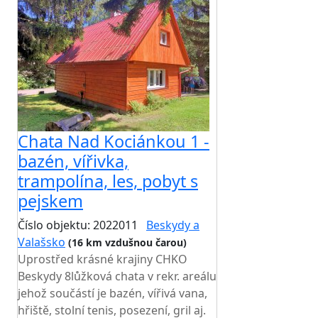
Chata Nad Kociánkou 1 -
bazén, vířivka,
trampolína, les, pobyt s
pejskem
Číslo objektu: 2022011
Beskydy a
Valašsko
(16 km vzdušnou čarou)
Uprostřed krásné krajiny CHKO
Beskydy 8lůžková chata v rekr. areálu
jehož součástí je bazén, vířivá vana,
hřiště, stolní tenis, posezení, gril aj.