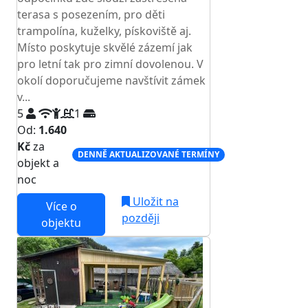
terasa s posezením, pro děti
trampolína, kuželky, pískoviště aj.
Místo poskytuje skvělé zázemí jak
pro letní tak pro zimní dovolenou. V
okolí doporučujeme navštívit zámek
v...
5
1
Od:
1.640
Kč
za
DENNĚ AKTUALIZOVANÉ TERMÍNY
objekt a
noc
Uložit na
Více o
později
objektu