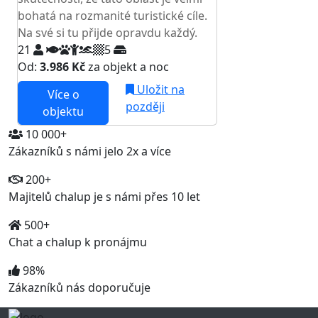
bohatá na rozmanité turistické cíle.
Na své si tu přijde opravdu každý.
21
5
Od:
3.986 Kč
za objekt a noc
Uložit na
Více o
později
objektu
10 000+
Zákazníků s námi jelo 2x a více
200+
Majitelů chalup je s námi přes 10 let
500+
Chat a chalup k pronájmu
98%
Zákazníků nás doporučuje