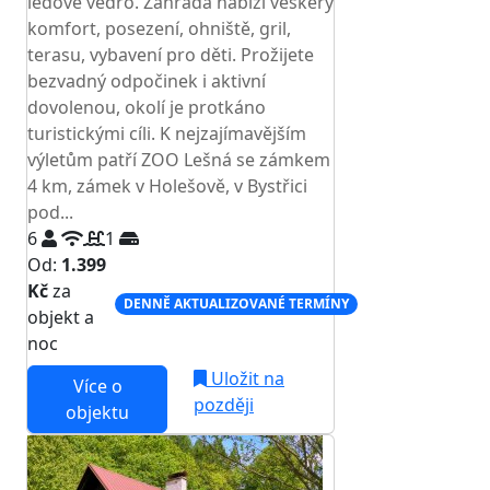
ledové vědro. Zahrada nabízí veškerý
komfort, posezení, ohniště, gril,
terasu, vybavení pro děti. Prožijete
bezvadný odpočinek i aktivní
dovolenou, okolí je protkáno
turistickými cíli. K nejzajímavějším
výletům patří ZOO Lešná se zámkem
4 km, zámek v Holešově, v Bystřici
pod...
6
1
Od:
1.399
Kč
za
DENNĚ AKTUALIZOVANÉ TERMÍNY
objekt a
noc
Uložit na
Více o
později
objektu