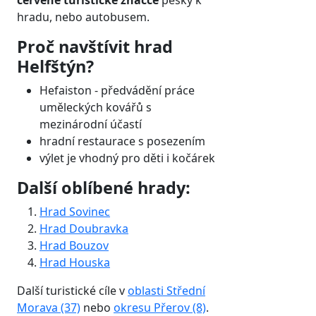
červené turistické značce
pěšky k
hradu, nebo autobusem.
Proč navštívit hrad
Helfštýn?
Hefaiston - předvádění práce
uměleckých kovářů s
mezinárodní účastí
hradní restaurace s posezením
výlet je vhodný pro děti i kočárek
Další oblíbené hrady:
Hrad Sovinec
Hrad Doubravka
Hrad Bouzov
Hrad Houska
Další turistické cíle v
oblasti Střední
Morava (37)
nebo
okresu Přerov (8)
.