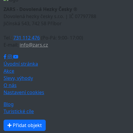
ZARS - Dovolená Hezky Česky ®
Dovolená hezky česky s.r.o. | IČ 07797788
Jičínská 543, 742 58 Příbor
Tel.:
731 112 476
(Po-Pá: 9:00- 17:00)
E-mail:
info@zars.cz
Úvodní stránka
Akce
Slevy, výhody
O nás
Nastavení cookies
Blog
Turistické cíle
Přidat objekt