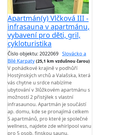
Apartmán(y) Vlčková III -
infrasauna v apartmánu,
vybavení pro děti, gril,
cykloturistika
Číslo objektu: 2022069
Slovácko a
Bílé Karpaty
(25,1 km vzdušnou čarou)
V pohádkové krajině v podhůří
Hostýnských vrchů a Valašska, která
vás chytne u srdce nabízíme
ubytování v 3lůžkovém apartmánu s
možností 2 přistýlek s vlastní
infrasaunou. Apartmán je součástí
ap. domu, kde se pronajímá celkem
5 apartmánů, pro které je společné
wellness, najdete zde whirlpool vanu
pro 5 osob, finskou saunu,