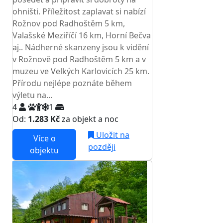
ohništi. Příležitost zaplavat si nabízí
Rožnov pod Radhoštěm 5 km,
Valašské Meziříčí 16 km, Horní Bečva
aj.. Nádherné skanzeny jsou k vidění
v Rožnově pod Radhoštěm 5 km a v
muzeu ve Velkých Karlovicích 25 km.
Přírodu nejlépe poznáte během
výletu na...
4
1
Od:
1.283 Kč
za objekt a noc
Uložit na
Více o
později
objektu