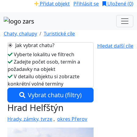
Přidat objekt
Přihlásit se
Uložené (
0
)
Chaty, chalupy
Turistické cíle
☀️ Jak vybrat chatu?
Hledat další cíle
Vyberte lokalitu ve filtrech
Zadejte počet osob, termín a
požadavky na objekt
V detailu objektu si zobrazte
konkrétní volné termíny
Vybrat chatu (filtry)
Hrad Helfštýn
Hrady, zámky, tvrze
,
okres Přerov