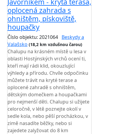
Javorníkem - krytá terasa,
oplocená zahrada s
ohništěm, pískoviště,
houpačky
Číslo objektu: 2021064
Beskydy a
Valašsko
(18,2 km vzdušnou čarou)
Chalupu na krásném místě u lesa v
oblasti Hostýnských vrchů ocení ti,
kteří mají rádi klid, okouzlující
výhledy a přírodu. Chvíle odpočinku
můžete trávit na kryté terase a
oplocené zahradě s ohništěm,
dětským domečkem a houpačkami
pro nejmenší děti. Chalupu si užijete
celoročně, v létě poznejte okolí v
sedle kola, nebo pěší procházkou, v
zimě nasadíte běžky, nebo si
zajedete zalyžovat do 8 km