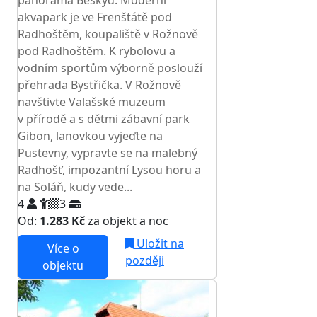
panorama Beskyd. Moderní
akvapark je ve Frenštátě pod
Radhoštěm, koupaliště v Rožnově
pod Radhoštěm. K rybolovu a
vodním sportům výborně poslouží
přehrada Bystřička. V Rožnově
navštivte Valašské muzeum
v přírodě a s dětmi zábavní park
Gibon, lanovkou vyjeďte na
Pustevny, vypravte se na malebný
Radhošť, impozantní Lysou horu a
na Soláň, kudy vede...
4
3
Od:
1.283 Kč
za objekt a noc
Uložit na
Více o
později
objektu