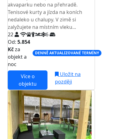
akvaparku nebo na přehradě.
Tenisové kurty a jízda na koních
nedaleko u chalupy. V zimě si
zalyžujete na místním vleku...
22
6
Od:
5.854
Kč
za
DENNĚ AKTUALIZOVANÉ TERMÍNY
objekt a
noc
Uložit na
Více o
později
objektu