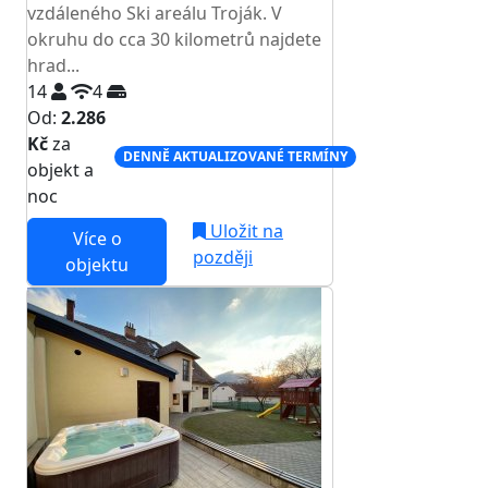
vzdáleného Ski areálu Troják. V
okruhu do cca 30 kilometrů najdete
hrad...
14
4
Od:
2.286
Kč
za
DENNĚ AKTUALIZOVANÉ TERMÍNY
objekt a
noc
Uložit na
Více o
později
objektu