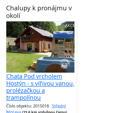
Chalupy k pronájmu v
okolí
AKCE
Chata Pod vrcholem
Hostýn - s vířivou vanou,
prolézačkou a
trampolínou
Číslo objektu: 2015018
Střední
Morava
(15,6 km vzdušnou čarou)