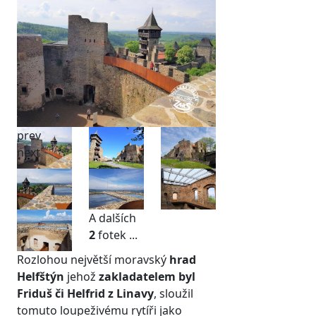
prev
next
A dalších
2
fotek ...
Rozlohou největší moravský
hrad
Helfštýn
jehož
zakladatelem byl
Friduš či Helfrid z Linavy
, sloužil
tomuto loupeživému rytíři jako