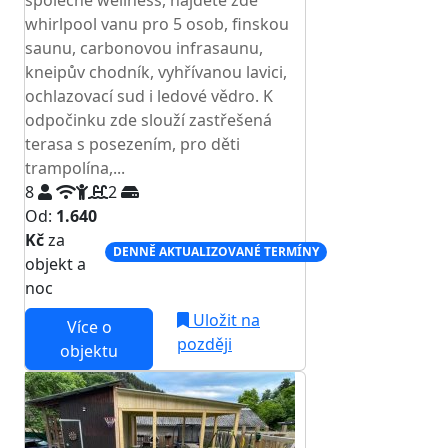
společné wellness, najdete zde
whirlpool vanu pro 5 osob, finskou
saunu, carbonovou infrasaunu,
kneipův chodník, vyhřívanou lavici,
ochlazovací sud i ledové vědro. K
odpočinku zde slouží zastřešená
terasa s posezením, pro děti
trampolína,...
8
2
Od:
1.640
Kč
za
DENNĚ AKTUALIZOVANÉ TERMÍNY
objekt a
noc
Uložit na
Více o
později
objektu