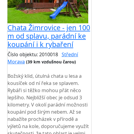
Chata Žimrovice - jen 100
m od splavu, parádní ke
koupání i k rybaření
Číslo objektu: 2010018
Střední
Morava
(39 km vzdušnou čarou)
TOP HODNOCENÍ
Božský klid, útulná chata u lesa a
kousíček od ní řeka se splavem.
Rybáři si těžko mohou přát něco
lepšího. Nejbližší obec je odsud 3
kilometry. V okolí parádní možnosti
koupání pod širým nebem. Až se
nabažíte procházek v přírodě a
výletů na kole, doporučujeme využít
skutečnosti, že tato oblast je velmi