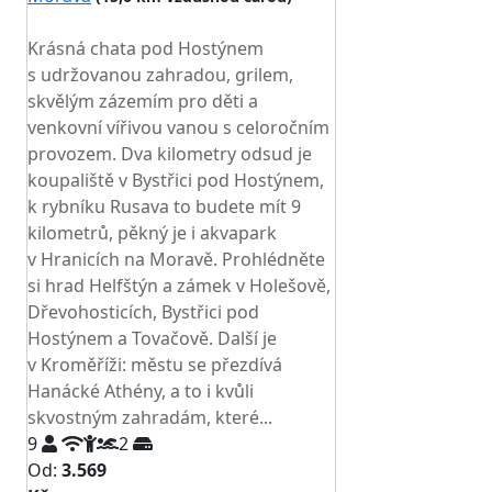
TOP HODNOCENÍ
Krásná chata pod Hostýnem
s udržovanou zahradou, grilem,
skvělým zázemím pro děti a
venkovní vířivou vanou s celoročním
provozem. Dva kilometry odsud je
koupaliště v Bystřici pod Hostýnem,
k rybníku Rusava to budete mít 9
kilometrů, pěkný je i akvapark
v Hranicích na Moravě. Prohlédněte
si hrad Helfštýn a zámek v Holešově,
Dřevohosticích, Bystřici pod
Hostýnem a Tovačově. Další je
v Kroměříži: městu se přezdívá
Hanácké Athény, a to i kvůli
skvostným zahradám, které...
9
2
Od:
3.569