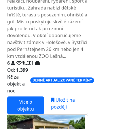
relaxaci, houbaření, rybaření, sport a
turistiku. Zahrada nabízí dětské
hřiště, terasu s posezením, ohniště a
gril. Místo poskytuje skvělé zázemí
jak pro letní tak pro zimní
dovolenou. V okolí doporučujeme
navštívit zámek v Holešově, v Bystřici
pod Pernštejnem 26 km nebo jen 4
km vzdálenou ZOO Lešná...
6
1
Od:
1.399
Kč
za
DENNĚ AKTUALIZOVANÉ TERMÍNY
objekt a
noc
Uložit na
Více o
později
objektu