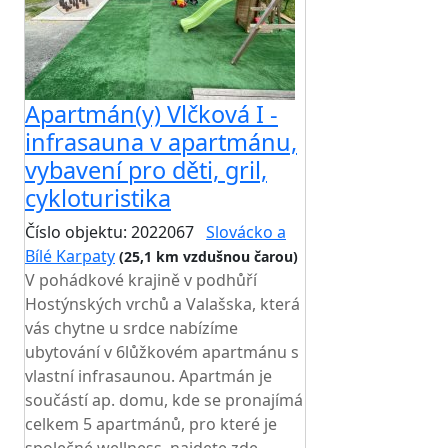
Apartmán(y) Vlčková I -
infrasauna v apartmánu,
vybavení pro děti, gril,
cykloturistika
Číslo objektu: 2022067
Slovácko a
Bílé Karpaty
(25,1 km vzdušnou čarou)
V pohádkové krajině v podhůří
Hostýnských vrchů a Valašska, která
vás chytne u srdce nabízíme
ubytování v 6lůžkovém apartmánu s
vlastní infrasaunou. Apartmán je
součástí ap. domu, kde se pronajímá
celkem 5 apartmánů, pro které je