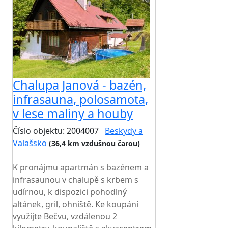
Chalupa Janová - bazén,
infrasauna, polosamota,
v lese maliny a houby
Číslo objektu: 2004007
Beskydy a
Valašsko
(36,4 km vzdušnou čarou)
TOP HODNOCENÍ
K pronájmu apartmán s bazénem a
infrasaunou v chalupě s krbem s
udírnou, k dispozici pohodlný
altánek, gril, ohniště. Ke koupání
využijte Bečvu, vzdálenou 2