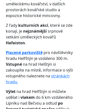
uměleckému kovářství, v dalších
prostorách kovářské studio a
expozice historické mincovny.
Z řady
kulturních akcí
, které se zde
konají, je
nejznámější
srpnové
setkání uměleckých kovářů
Hafaiston
.
Placené parkoviště
pro návštěvníky
hradu Helfštýn je vzdáleno 300 m.
Vstupné
na hrad Helštýn si
zakoupíte na místě, informace o výši
vstupného naleznete na
stránkách
hradu.
Výlet
na hrad Helfštýn si můžete
udělat i
vlakem
do 6 km vzdáleného
Lipníku nad Bečvou a odtud
po