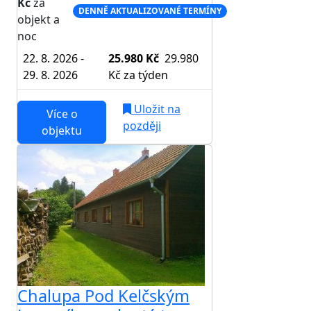
Kč
za
DENNĚ AKTUALIZOVANÉ TERMÍNY
objekt a
noc
22. 8. 2026 -
25.980 Kč
29.980
29. 8. 2026
Kč
za týden
Uložit na
Více o
později
objektu
Chalupa Pod Kelčským