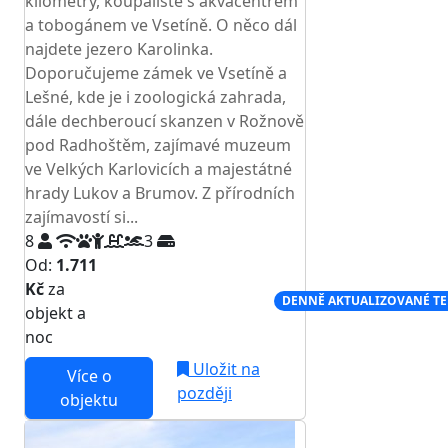
kilometry, koupaliště s akvacentrem
a tobogánem ve Vsetíně. O něco dál
najdete jezero Karolinka.
Doporučujeme zámek ve Vsetíně a
Lešné, kde je i zoologická zahrada,
dále dechberoucí skanzen v Rožnově
pod Radhoštěm, zajímavé muzeum
ve Velkých Karlovicích a majestátné
hrady Lukov a Brumov. Z přírodních
zajímavostí si...
8
3
Od:
1.711
Kč
za
NEJNIŽŠÍ CENA NA TRHU
DENNĚ AKTUALIZOVANÉ T
objekt a
noc
Uložit na
Více o
později
objektu