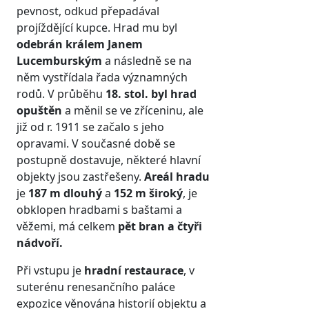
pevnost, odkud přepadával
projíždějící kupce. Hrad mu byl
odebrán králem Janem
Lucemburským
a následně se na
něm vystřídala řada významných
rodů. V průběhu
18. stol. byl hrad
opuštěn
a měnil se ve zříceninu, ale
již od r. 1911 se začalo s jeho
opravami. V současné době se
postupně dostavuje, některé hlavní
objekty jsou zastřešeny.
Areál hradu
je
187 m dlouhý
a
152 m široký
, je
obklopen hradbami s baštami a
věžemi, má celkem
pět bran a čtyři
nádvoří.
Při vstupu je
hradní restaurace
, v
suterénu renesančního paláce
expozice věnována historií objektu a