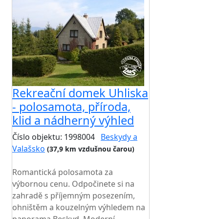
Rekreační domek Uhliska
- polosamota, příroda,
klid a nádherný výhled
Číslo objektu: 1998004
Beskydy a
Valašsko
(37,9 km vzdušnou čarou)
TOP HODNOCENÍ
Romantická polosamota za
výbornou cenu. Odpočinete si na
zahradě s příjemným posezením,
ohništěm a kouzelným výhledem na