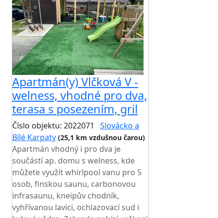
Apartmán(y) Vlčková V -
welness, vhodné pro dva,
terasa s posezením, gril
Číslo objektu: 2022071
Slovácko a
Bílé Karpaty
(25,1 km vzdušnou čarou)
Apartmán vhodný i pro dva je
součástí ap. domu s welness, kde
můžete využít whirlpool vanu pro 5
osob, finskou saunu, carbonovou
infrasaunu, kneipův chodník,
vyhřívanou lavici, ochlazovací sud i