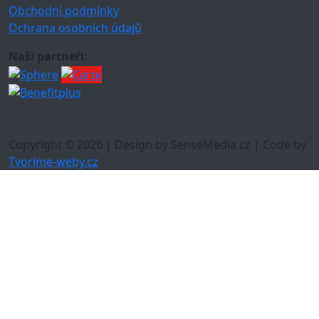
Obchodní podmínky
Ochrana osobních údajů
Naši partneři:
Copyright © 2026 | Design by SenseMedia.cz | Code by
Tvorime-weby.cz