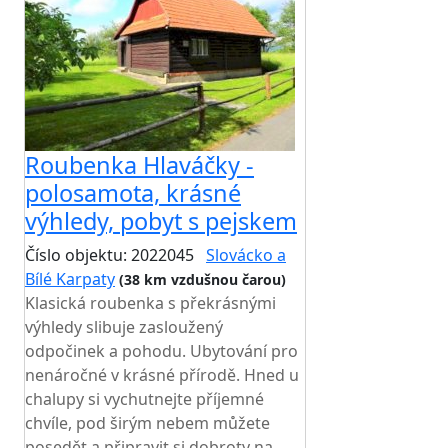
Roubenka Hlaváčky -
polosamota, krásné
výhledy, pobyt s pejskem
Číslo objektu: 2022045
Slovácko a
Bílé Karpaty
(38 km vzdušnou čarou)
Klasická roubenka s překrásnými
výhledy slibuje zasloužený
odpočinek a pohodu. Ubytování pro
nenáročné v krásné přírodě. Hned u
chalupy si vychutnejte příjemné
chvíle, pod širým nebem můžete
posedět a připravit si dobroty na