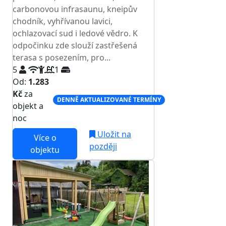
carbonovou infrasaunu, kneipův
chodník, vyhřívanou lavici,
ochlazovací sud i ledové vědro. K
odpočinku zde slouží zastřešená
terasa s posezením, pro...
5
1
Od:
1.283
Kč
za
DENNĚ AKTUALIZOVANÉ TERMÍNY
objekt a
noc
Uložit na
Více o
později
objektu