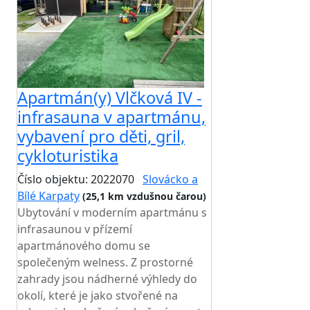
Apartmán(y) Vlčková IV -
infrasauna v apartmánu,
vybavení pro děti, gril,
cykloturistika
Číslo objektu: 2022070
Slovácko a
Bílé Karpaty
(25,1 km vzdušnou čarou)
Ubytování v moderním apartmánu s
infrasaunou v přízemí
apartmánového domu se
společeným welness. Z prostorné
zahrady jsou nádherné výhledy do
okolí, které je jako stvořené na