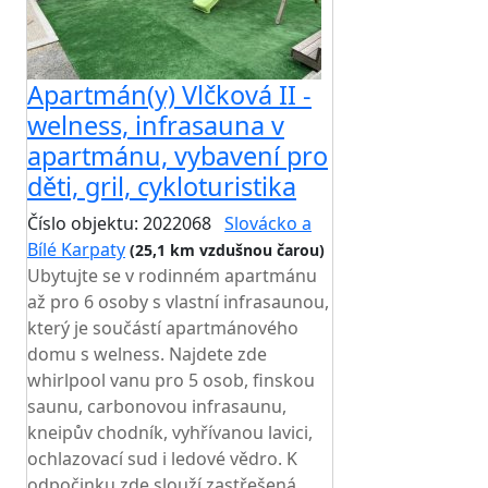
Apartmán(y) Vlčková II -
welness, infrasauna v
apartmánu, vybavení pro
děti, gril, cykloturistika
Číslo objektu: 2022068
Slovácko a
Bílé Karpaty
(25,1 km vzdušnou čarou)
Ubytujte se v rodinném apartmánu
až pro 6 osoby s vlastní infrasaunou,
který je součástí apartmánového
domu s welness. Najdete zde
whirlpool vanu pro 5 osob, finskou
saunu, carbonovou infrasaunu,
kneipův chodník, vyhřívanou lavici,
ochlazovací sud i ledové vědro. K
odpočinku zde slouží zastřešená