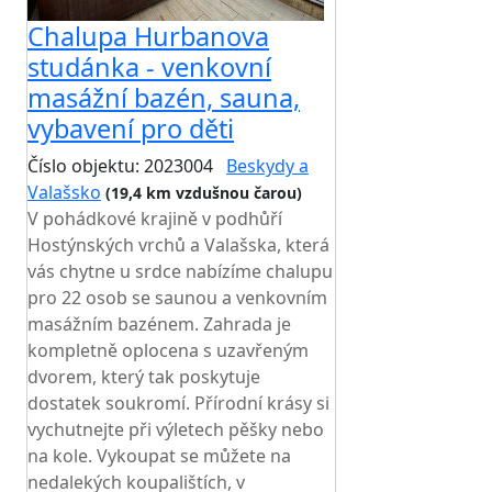
Chalupa Hurbanova
studánka - venkovní
masážní bazén, sauna,
vybavení pro děti
Číslo objektu: 2023004
Beskydy a
Valašsko
(19,4 km vzdušnou čarou)
V pohádkové krajině v podhůří
Hostýnských vrchů a Valašska, která
vás chytne u srdce nabízíme chalupu
pro 22 osob se saunou a venkovním
masážním bazénem. Zahrada je
kompletně oplocena s uzavřeným
dvorem, který tak poskytuje
dostatek soukromí. Přírodní krásy si
vychutnejte při výletech pěšky nebo
na kole. Vykoupat se můžete na
nedalekých koupalištích, v