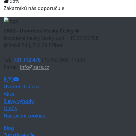
98%
Zákazníků nás doporučuje
ZARS - Dovolená Hezky Česky ®
Dovolená hezky česky s.r.o. | IČ 07797788
Jičínská 543, 742 58 Příbor
Tel.:
731 112 476
(Po-Pá: 9:00- 17:00)
E-mail:
info@zars.cz
Úvodní stránka
Akce
Slevy, výhody
O nás
Nastavení cookies
Blog
Turistické cíle