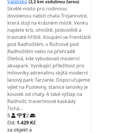
Valašsko
(2,2 km vzdušnou čarou)
Skvělé místo pro rodinnou
dovolenou nabízí chata Trojanovice,
která stojí na krásném místě. Venku
najdete krb, ohniště, pískoviště a
travnaté hřiště. Koupání ve Frenštátě
pod Radhoštěm, v Rožnově pod
Radhoštěm nebo na přehradě
Olešná, kde vybudovali moderní
akvapark. Vynikající příležitost pro
milovníky adrenalinu skýtá moderní
lanový park Tarzanie. Doporučujeme
výlet na Pustevny, stanice lanovky je
kousek od chaty. A také výšlap na
Radhošť, travertinové kaskády
Tichá...
5
2
Od:
1.429 Kč
za objekt a
NEJNIŽŠÍ CENA NA TRHU