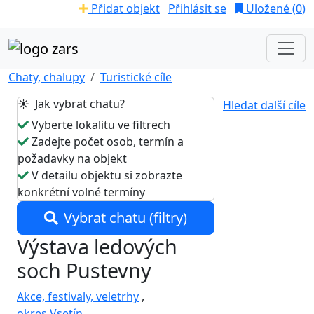
Přidat objekt
Přihlásit se
Uložené (
0
)
Chaty, chalupy
Turistické cíle
☀️ Jak vybrat chatu?
Hledat další cíle
Vyberte lokalitu ve filtrech
Zadejte počet osob, termín a
požadavky na objekt
V detailu objektu si zobrazte
konkrétní volné termíny
Vybrat chatu (filtry)
Výstava ledových
soch Pustevny
Akce, festivaly, veletrhy
,
okres Vsetín