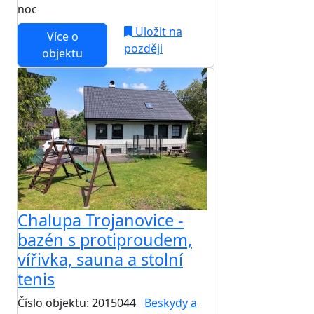
noc
Uložit na
Více o
později
objektu
Chalupa Trojanovice -
bazén s protiproudem,
vířivka, sauna a stolní
tenis
Číslo objektu: 2015044
Beskydy a