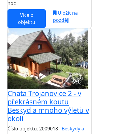
noc
Uložit na
Více o
později
objektu
Chata Trojanovice 2 - v
překrásném koutu
Beskyd a mnoho výletů v
okolí
Číslo objektu: 2009018
Beskydy a