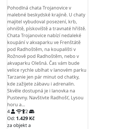
TOP HODNOCENÍ
Pohodlná chata Trojanovice v
malebné beskydské krajině. U chaty
majitel vybudoval posezení, krb,
ohniště, pískoviště a travnaté hřiště.
Chata Trojanovice nabízí nedaleké
koupání v akvaparku ve Frenštátě
pod Radhoštěm, na koupališti v
Rožnově pod Radhoštěm, nebo v
akvaparku Olešná. Čas vám bude
velice rychle ubíhat v lanovém parku
Tarzanie jen pár minut od chatky,
kde zažijete zábavu i adrenalin.
Skvěle dostupná je i lanovka na
Pustevny. Navštivte Radhošť, Lysou
horu a...
4
2
Od:
1.429 Kč
za objekt a
NEJNIŽŠÍ CENA NA TRHU