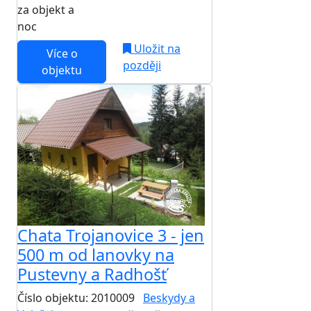
za objekt a
NEJNIŽŠÍ CENA NA TRHU
noc
Uložit na
Více o
později
objektu
Chata Trojanovice 3 - jen
500 m od lanovky na
Pustevny a Radhošť
Číslo objektu: 2010009
Beskydy a