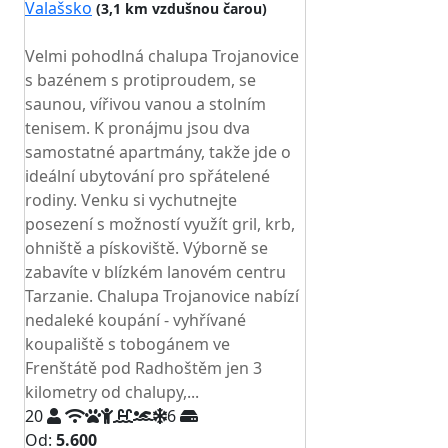
Valašsko
(3,1 km vzdušnou čarou)
TOP HODNOCENÍ
Velmi pohodlná chalupa Trojanovice
s bazénem s protiproudem, se
saunou, vířivou vanou a stolním
tenisem. K pronájmu jsou dva
samostatné apartmány, takže jde o
ideální ubytování pro spřátelené
rodiny. Venku si vychutnejte
posezení s možností využít gril, krb,
ohniště a pískoviště. Výborně se
zabavíte v blízkém lanovém centru
Tarzanie. Chalupa Trojanovice nabízí
nedaleké koupání - vyhřívané
koupaliště s tobogánem ve
Frenštátě pod Radhoštěm jen 3
kilometry od chalupy,...
20
6
Od:
5.600