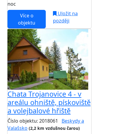
noc
Uložit na
Více o
později
objektu
Chata Trojanovice 4 - v
areálu ohniště, pískoviště
a volejbalové hřiště
Číslo objektu: 2018061
Beskydy a
Valašsko
(2,2 km vzdušnou čarou)