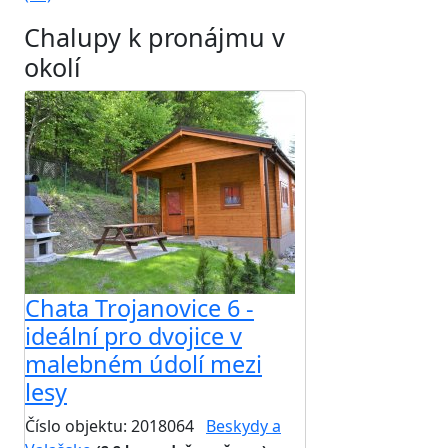
Chalupy k pronájmu v
okolí
Chata Trojanovice 6 -
ideální pro dvojice v
malebném údolí mezi
lesy
Číslo objektu: 2018064
Beskydy a