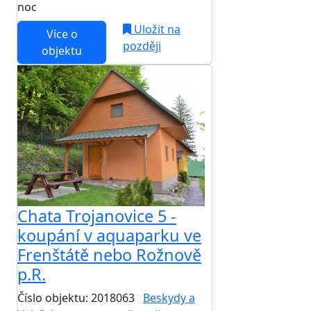
noc
Uložit na
Více o
později
objektu
Chata Trojanovice 5 -
koupání v aquaparku ve
Frenštátě nebo Rožnově
p.R.
Číslo objektu: 2018063
Beskydy a