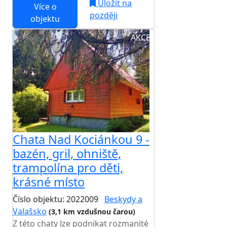
Uložit na
Více o
později
objektu
AKCE
Chata Nad Kociánkou 9 -
bazén, gril, ohniště,
trampolína pro děti,
krásné místo
Číslo objektu: 2022009
Beskydy a
Valašsko
(3,1 km vzdušnou čarou)
Z této chaty lze podnikat rozmanité