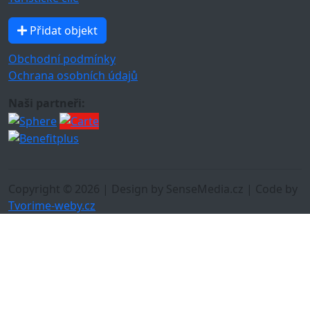
Přidat objekt
Obchodní podmínky
Ochrana osobních údajů
Naši partneři:
Copyright © 2026 | Design by SenseMedia.cz | Code by
Tvorime-weby.cz