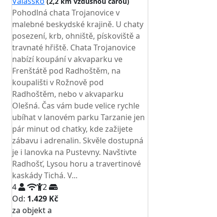
Valašsko
(2,2 km vzdušnou čarou)
Pohodlná chata Trojanovice v
malebné beskydské krajině. U chaty
posezení, krb, ohniště, pískoviště a
travnaté hřiště. Chata Trojanovice
nabízí koupání v akvaparku ve
Frenštátě pod Radhoštěm, na
koupališti v Rožnově pod
Radhoštěm, nebo v akvaparku
Olešná. Čas vám bude velice rychle
ubíhat v lanovém parku Tarzanie jen
pár minut od chatky, kde zažijete
zábavu i adrenalin. Skvěle dostupná
je i lanovka na Pustevny. Navštivte
Radhošť, Lysou horu a travertinové
kaskády Tichá. V...
4
2
Od:
1.429 Kč
za objekt a
NEJNIŽŠÍ CENA NA TRHU