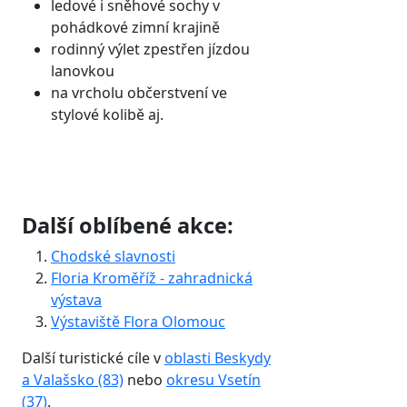
ledové i sněhové sochy v
pohádkové zimní krajině
rodinný výlet zpestřen jízdou
lanovkou
na vrcholu občerstvení ve
stylové kolibě aj.
Další oblíbené akce:
Chodské slavnosti
Floria Kroměříž - zahradnická
výstava
Výstaviště Flora Olomouc
Další turistické cíle v
oblasti Beskydy
a Valašsko (83)
nebo
okresu Vsetín
(37)
.