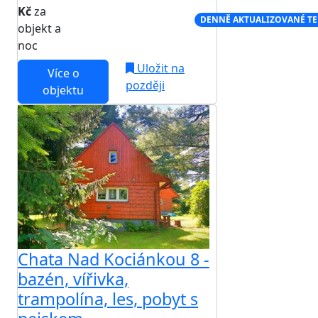
Kč
za
NEJNIŽŠÍ CENA NA TRHU
DENNĚ AKTUALIZOVANÉ T
objekt a
noc
Uložit na
Více o
později
objektu
Chata Nad Kociánkou 8 -
bazén, vířivka,
trampolína, les, pobyt s