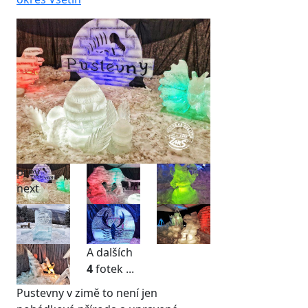
prev
next
A dalších
4
fotek ...
Pustevny v zimě to není jen