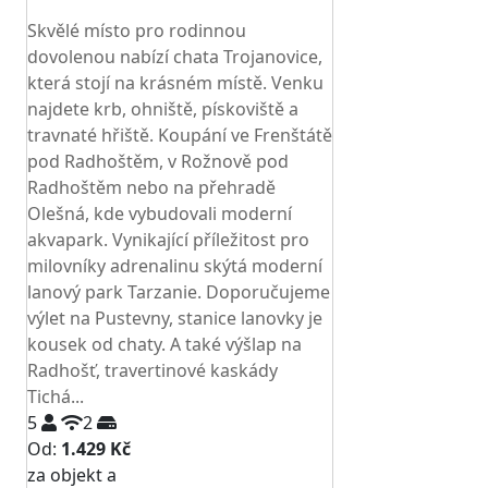
TOP HODNOCENÍ
Skvělé místo pro rodinnou
dovolenou nabízí chata Trojanovice,
která stojí na krásném místě. Venku
najdete krb, ohniště, pískoviště a
travnaté hřiště. Koupání ve Frenštátě
pod Radhoštěm, v Rožnově pod
Radhoštěm nebo na přehradě
Olešná, kde vybudovali moderní
akvapark. Vynikající příležitost pro
milovníky adrenalinu skýtá moderní
lanový park Tarzanie. Doporučujeme
výlet na Pustevny, stanice lanovky je
kousek od chaty. A také výšlap na
Radhošť, travertinové kaskády
Tichá...
5
2
Od:
1.429 Kč
za objekt a
NEJNIŽŠÍ CENA NA TRHU