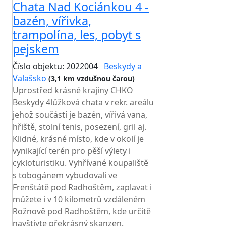
Chata Nad Kociánkou 4 -
bazén, vířivka,
trampolína, les, pobyt s
pejskem
Číslo objektu: 2022004
Beskydy a
Valašsko
(3,1 km vzdušnou čarou)
Uprostřed krásné krajiny CHKO
Beskydy 4lůžková chata v rekr. areálu
jehož součástí je bazén, vířivá vana,
hřiště, stolní tenis, posezení, gril aj.
Klidné, krásné místo, kde v okolí je
vynikající terén pro pěší výlety i
cykloturistiku. Vyhřívané koupaliště
s tobogánem vybudovali ve
Frenštátě pod Radhoštěm, zaplavat i
můžete i v 10 kilometrů vzdáleném
Rožnově pod Radhoštěm, kde určitě
navštivte překrásný skanzen.