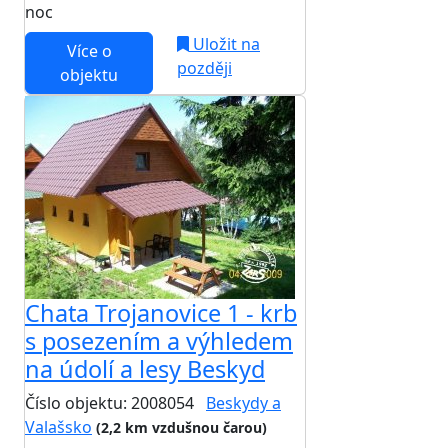
noc
Uložit na
Více o
později
objektu
Chata Trojanovice 1 - krb
s posezením a výhledem
na údolí a lesy Beskyd
Číslo objektu: 2008054
Beskydy a
Valašsko
(2,2 km vzdušnou čarou)