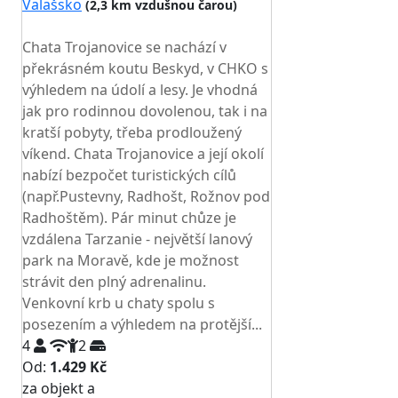
Valašsko
(2,3 km vzdušnou čarou)
TOP HODNOCENÍ
Chata Trojanovice se nachází v
překrásném koutu Beskyd, v CHKO s
výhledem na údolí a lesy. Je vhodná
jak pro rodinnou dovolenou, tak i na
kratší pobyty, třeba prodloužený
víkend. Chata Trojanovice a její okolí
nabízí bezpočet turistických cílů
(např.Pustevny, Radhošt, Rožnov pod
Radhoštěm). Pár minut chůze je
vzdálena Tarzanie - největší lanový
park na Moravě, kde je možnost
strávit den plný adrenalinu.
Venkovní krb u chaty spolu s
posezením a výhledem na protější...
4
2
Od:
1.429 Kč
za objekt a
NEJNIŽŠÍ CENA NA TRHU