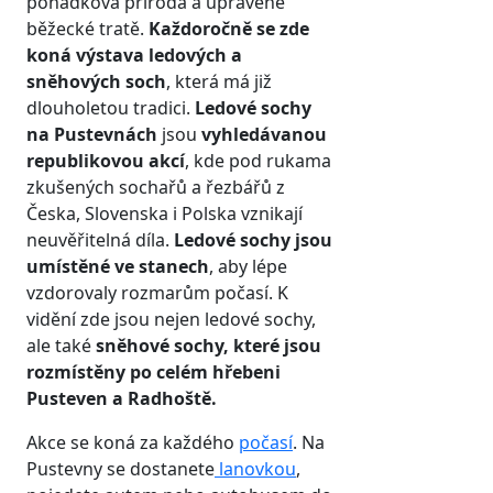
pohádková příroda a upravené
běžecké tratě.
Každoročně se zde
koná výstava ledových a
sněhových soch
, která má již
dlouholetou tradici.
Ledové sochy
na Pustevnách
jsou
vyhledávanou
republikovou akcí
, kde pod rukama
zkušených sochařů a řezbářů z
Česka, Slovenska i Polska vznikají
neuvěřitelná díla.
Ledové sochy jsou
umístěné ve stanech
, aby lépe
vzdorovaly rozmarům počasí. K
vidění zde jsou nejen ledové sochy,
ale také
sněhové sochy, které jsou
rozmístěny po celém hřebeni
Pusteven a Radhoště.
Akce se koná za každého
počasí
. Na
Pustevny se dostanete
lanovkou
,