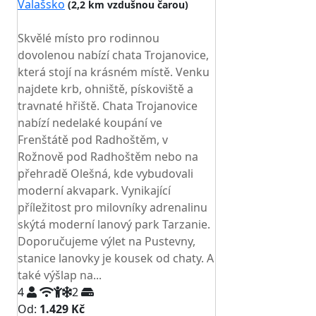
Valašsko
(2,2 km vzdušnou čarou)
TOP HODNOCENÍ
Skvělé místo pro rodinnou
dovolenou nabízí chata Trojanovice,
která stojí na krásném místě. Venku
najdete krb, ohniště, pískoviště a
travnaté hřiště. Chata Trojanovice
nabízí nedelaké koupání ve
Frenštátě pod Radhoštěm, v
Rožnově pod Radhoštěm nebo na
přehradě Olešná, kde vybudovali
moderní akvapark. Vynikající
příležitost pro milovníky adrenalinu
skýtá moderní lanový park Tarzanie.
Doporučujeme výlet na Pustevny,
stanice lanovky je kousek od chaty. A
také výšlap na...
4
2
Od:
1.429 Kč