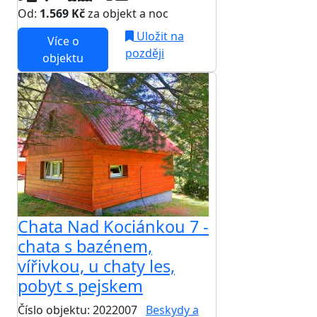
Od:
1.569 Kč
za objekt a noc
Uložit na
Více o
později
objektu
Chata Nad Kociánkou 7 -
chata s bazénem,
vířivkou, u chaty les,
pobyt s pejskem
Číslo objektu: 2022007
Beskydy a