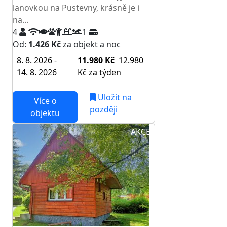
lanovkou na Pustevny, krásně je i
na...
4
1
Od:
1.426 Kč
za objekt a noc
8. 8. 2026 -
11.980 Kč
12.980
14. 8. 2026
Kč
za týden
Uložit na
Více o
později
objektu
AKCE