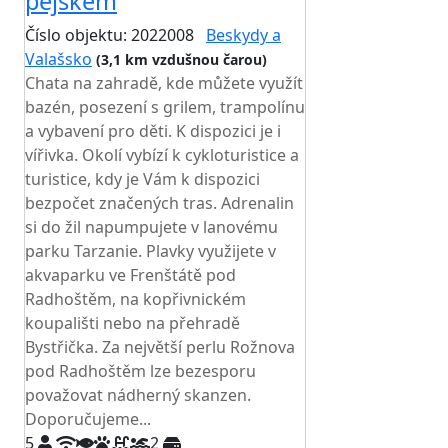
pejskem
Číslo objektu: 2022008
Beskydy a
Valašsko
(3,1 km vzdušnou čarou)
Chata na zahradě, kde můžete využít
bazén, posezení s grilem, trampolínu
a vybavení pro děti. K dispozici je i
vířivka. Okolí vybízí k cykloturistice a
turistice, kdy je Vám k dispozici
bezpočet značených tras. Adrenalin
si do žil napumpujete v lanovému
parku Tarzanie. Plavky využijete v
akvaparku ve Frenštátě pod
Radhoštěm, na kopřivnickém
koupališti nebo na přehradě
Bystřička. Za největší perlu Rožnova
pod Radhoštěm lze bezesporu
považovat nádherný skanzen.
Doporučujeme...
5
2