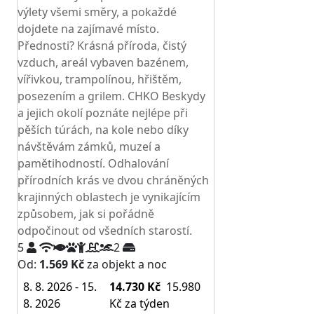
výlety všemi směry, a pokaždé
dojdete na zajímavé místo.
Přednosti? Krásná příroda, čistý
vzduch, areál vybaven bazénem,
vířivkou, trampolínou, hřištěm,
posezením a grilem. CHKO Beskydy
a jejich okolí poznáte nejlépe při
pěších túrách, na kole nebo díky
návštěvám zámků, muzeí a
pamětihodností. Odhalování
přírodních krás ve dvou chráněných
krajinných oblastech je vynikajícím
způsobem, jak si pořádně
odpočinout od všedních starostí.
5
2
Od:
1.569 Kč
za objekt a noc
8. 8. 2026 - 15.
14.730 Kč
15.980
8. 2026
Kč
za týden