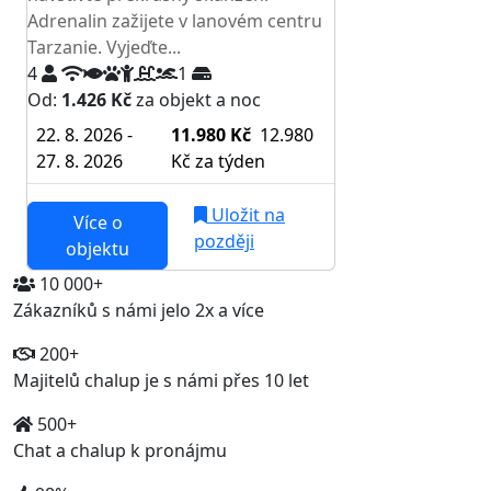
Adrenalin zažijete v lanovém centru
Tarzanie. Vyjeďte...
4
1
Od:
1.426 Kč
za objekt a noc
22. 8. 2026 -
11.980 Kč
12.980
27. 8. 2026
Kč
za týden
Uložit na
Více o
později
objektu
10 000+
Zákazníků s námi jelo 2x a více
200+
Majitelů chalup je s námi přes 10 let
500+
Chat a chalup k pronájmu