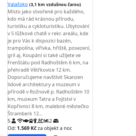
Valašsko
(3,1 km vzdušnou čarou)
Místo jako stvořené pro každého,
kdo má rád krásnou přírodu,
turistiku a cykloturistiku. Ubytování
v 5 lůžkové chatě v rekr. areálu, kde
je pro Vás k dispozici bazén,
trampolína, vířivka, hřiště, posezení,
gril aj. Koupání si také užijete ve
Frenštátu pod Radhoštěm 6 km, na
přehradě Větřkovice 12 km.
Doporučujeme navštívit Skanzen
lidové architektury a muzeum v
přírodě v Rožnově p. Radhoštěm 10
km, muzeum Tatra a Fojtství v
Kopřivnici 8 km, malebné městečko
Štramberk 12...
5
2
Od:
1.569 Kč
za objekt a noc