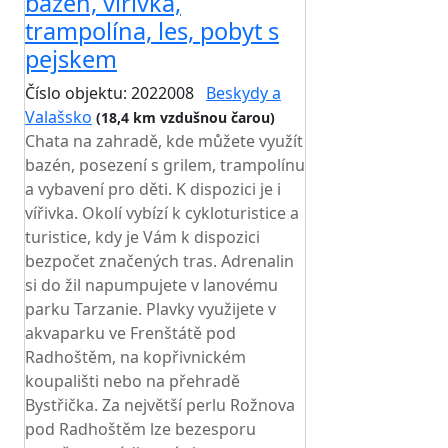
bazén, vířivka,
trampolína, les, pobyt s
pejskem
Číslo objektu: 2022008
Beskydy a
Valašsko
(18,4 km vzdušnou čarou)
Chata na zahradě, kde můžete využít
bazén, posezení s grilem, trampolínu
a vybavení pro děti. K dispozici je i
vířivka. Okolí vybízí k cykloturistice a
turistice, kdy je Vám k dispozici
bezpočet značených tras. Adrenalin
si do žil napumpujete v lanovému
parku Tarzanie. Plavky využijete v
akvaparku ve Frenštátě pod
Radhoštěm, na kopřivnickém
koupališti nebo na přehradě
Bystřička. Za největší perlu Rožnova
pod Radhoštěm lze bezesporu