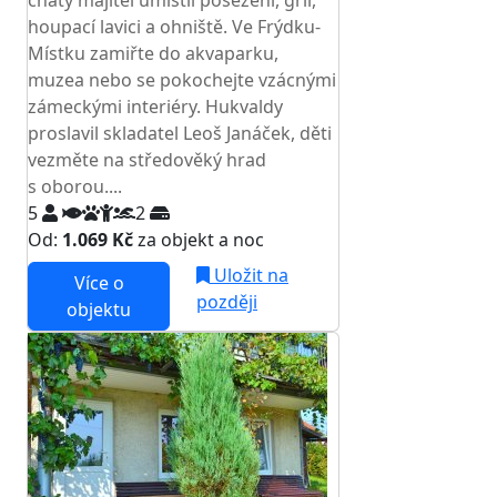
chaty majitel umístil posezení, gril,
houpací lavici a ohniště. Ve Frýdku-
Místku zamiřte do akvaparku,
muzea nebo se pokochejte vzácnými
zámeckými interiéry. Hukvaldy
proslavil skladatel Leoš Janáček, děti
vezměte na středověký hrad
s oborou....
5
2
Od:
1.069 Kč
za objekt a noc
Uložit na
Více o
později
objektu