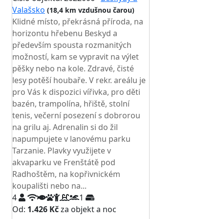
Valašsko
(18,4 km vzdušnou čarou)
Klidné místo, překrásná příroda, na
horizontu hřebenu Beskyd a
především spousta rozmanitých
možností, kam se vypravit na výlet
pěšky nebo na kole. Zdravé, čisté
lesy potěší houbaře. V rekr. areálu je
pro Vás k dispozici vířivka, pro děti
bazén, trampolína, hřiště, stolní
tenis, večerní posezení s dobrorou
na grilu aj. Adrenalin si do žil
napumpujete v lanovému parku
Tarzanie. Plavky využijete v
akvaparku ve Frenštátě pod
Radhoštěm, na kopřivnickém
koupališti nebo na...
4
1
Od:
1.426 Kč
za objekt a noc