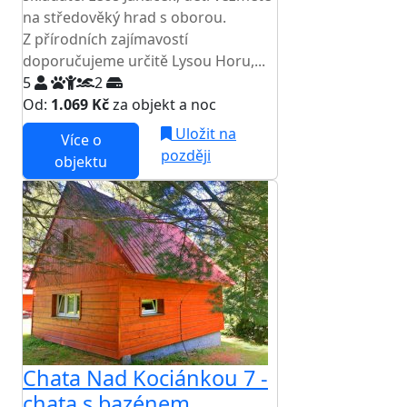
na středověký hrad s oborou.
Z přírodních zajímavostí
doporučujeme určitě Lysou Horu,...
5
2
Od:
1.069 Kč
za objekt a noc
Uložit na
Více o
později
objektu
Chata Nad Kociánkou 7 -
chata s bazénem,