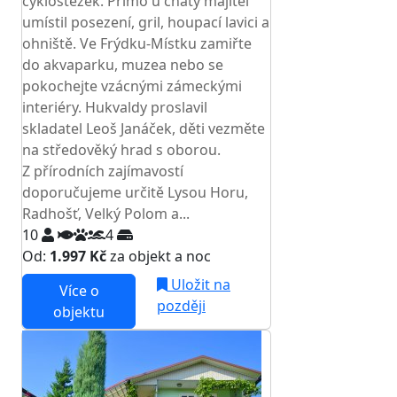
cyklostezek. Přímo u chaty majitel
umístil posezení, gril, houpací lavici a
ohniště. Ve Frýdku-Místku zamiřte
do akvaparku, muzea nebo se
pokochejte vzácnými zámeckými
interiéry. Hukvaldy proslavil
skladatel Leoš Janáček, děti vezměte
na středověký hrad s oborou.
Z přírodních zajímavostí
doporučujeme určitě Lysou Horu,
Radhošť, Velký Polom a...
10
4
Od:
1.997 Kč
za objekt a noc
Uložit na
Více o
později
objektu