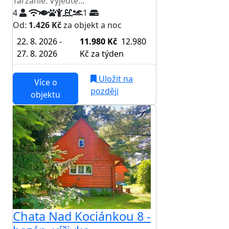
Tarzanie. Vyjeďte...
4
1
Od:
1.426 Kč
za objekt a noc
22. 8. 2026 -
11.980 Kč
12.980
27. 8. 2026
Kč
za týden
Uložit na
Více o
později
objektu
Chata Nad Kociánkou 8 -