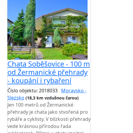
Chata Soběšovice - 100 m
od Žermanické přehrady
- koupání i rybaření
Číslo objektu: 2018033
Moravsko -
Slezsko
(18,3 km vzdušnou čarou)
Jen 100 metrů od Žermanické
přehrady je chata jako stvořená pro
rybáře a cyklisty. V blízkosti přehrady
vede krásnou přírodou řada