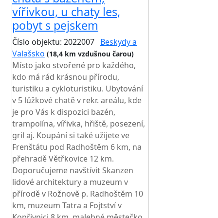
vířivkou, u chaty les,
pobyt s pejskem
Číslo objektu: 2022007
Beskydy a
Valašsko
(18,4 km vzdušnou čarou)
Místo jako stvořené pro každého,
kdo má rád krásnou přírodu,
turistiku a cykloturistiku. Ubytování
v 5 lůžkové chatě v rekr. areálu, kde
je pro Vás k dispozici bazén,
trampolína, vířivka, hřiště, posezení,
gril aj. Koupání si také užijete ve
Frenštátu pod Radhoštěm 6 km, na
přehradě Větřkovice 12 km.
Doporučujeme navštívit Skanzen
lidové architektury a muzeum v
přírodě v Rožnově p. Radhoštěm 10
km, muzeum Tatra a Fojtství v
Kopřivnici 8 km, malebné městečko