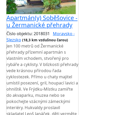
Apartmán(y) Soběšovice -
u Žermanické přehrady
Číslo objektu: 2018031
Moravsko -
Slezsko
(18,3 km vzdušnou čarou)
Jen 100 metrů od Žermanické
přehrady přízemní apartmán s
vlastním vchodem, stvořený pro
rybáře a cyklisty. V blízkosti přehrady
vede krásnou přírodou řada
cyklostezek. Přímo u chaty majitel
umístil posezení, gril, houpací lavici a
ohniště. Ve Frýdku-Místku zamiřte
do akvaparku, muzea nebo se
pokochejte vzácnými zámeckými
interiéry. Hukvaldy proslavil
skladatel Leoš Janáček, děti vezměte