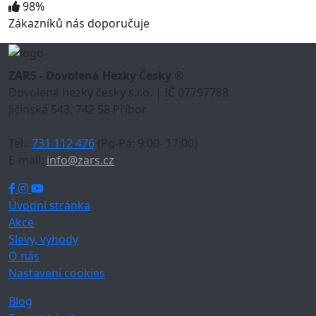
98%
Zákazníků nás doporučuje
ZARS - Dovolená Hezky Česky ®
Dovolená hezky česky s.r.o. | IČ 07797788
Jičínská 543, 742 58 Příbor
Tel.:
731 112 476
(Po-Pá: 9:00- 17:00)
E-mail:
info@zars.cz
Úvodní stránka
Akce
Slevy, výhody
O nás
Nastavení cookies
Blog