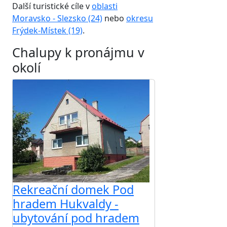
Další turistické cíle v
oblasti
Moravsko - Slezsko (24)
nebo
okresu
Frýdek-Místek (19)
.
Chalupy k pronájmu v
okolí
Rekreační domek Pod
hradem Hukvaldy -
ubytování pod hradem