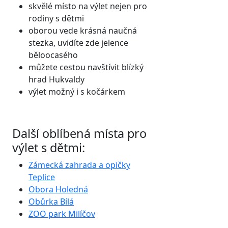
skvělé místo na výlet nejen pro
rodiny s dětmi
oborou vede krásná naučná
stezka, uvidíte zde jelence
běloocasého
můžete cestou navštívit blízký
hrad Hukvaldy
výlet možný i s kočárkem
Další oblíbená místa pro
výlet s dětmi:
Zámecká zahrada a opičky
Teplice
Obora Holedná
Obůrka Bílá
ZOO park Milíčov