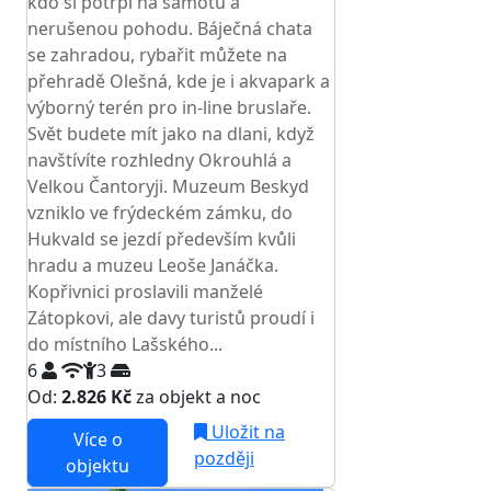
kdo si potrpí na samotu a
nerušenou pohodu. Báječná chata
se zahradou, rybařit můžete na
přehradě Olešná, kde je i akvapark a
výborný terén pro in-line bruslaře.
Svět budete mít jako na dlani, když
navštívíte rozhledny Okrouhlá a
Velkou Čantoryji. Muzeum Beskyd
vzniklo ve frýdeckém zámku, do
Hukvald se jezdí především kvůli
hradu a muzeu Leoše Janáčka.
Kopřivnici proslavili manželé
Zátopkovi, ale davy turistů proudí i
do místního Lašského...
6
3
Od:
2.826 Kč
za objekt a noc
Uložit na
Více o
později
objektu