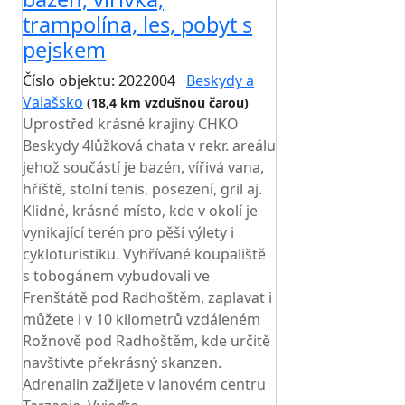
trampolína, les, pobyt s
pejskem
Číslo objektu: 2022004
Beskydy a
Valašsko
(18,4 km vzdušnou čarou)
Uprostřed krásné krajiny CHKO
Beskydy 4lůžková chata v rekr. areálu
jehož součástí je bazén, vířivá vana,
hřiště, stolní tenis, posezení, gril aj.
Klidné, krásné místo, kde v okolí je
vynikající terén pro pěší výlety i
cykloturistiku. Vyhřívané koupaliště
s tobogánem vybudovali ve
Frenštátě pod Radhoštěm, zaplavat i
můžete i v 10 kilometrů vzdáleném
Rožnově pod Radhoštěm, kde určitě
navštivte překrásný skanzen.
Adrenalin zažijete v lanovém centru