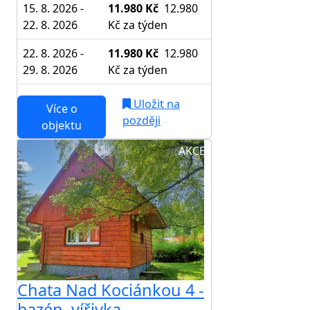
15. 8. 2026 -
11.980 Kč
12.980
22. 8. 2026
Kč
za týden
22. 8. 2026 -
11.980 Kč
12.980
29. 8. 2026
Kč
za týden
Uložit na
Více o
později
objektu
AKCE
Chata Nad Kociánkou 4 -
bazén, vířivka,