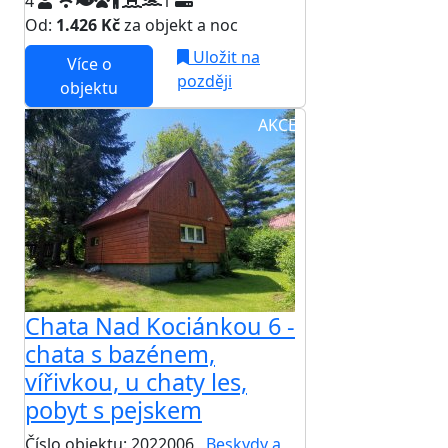
4
1
Od:
1.426 Kč
za objekt a noc
Uložit na
Více o
později
objektu
AKCE
Chata Nad Kociánkou 6 -
chata s bazénem,
vířivkou, u chaty les,
pobyt s pejskem
Číslo objektu: 2022006
Beskydy a