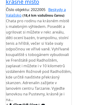
krásné místo
Číslo objektu: 2022005
Beskydy a
Valašsko
(18,4 km vzdušnou čarou)
Chata pro rodinu na krásném místě
s malebným výhledem. Posedět a
ugrilovat si můžete v rekr. areálu,
děti ocení bazén, trampolínu, stolní
tenis a hřiště, večer si Vaše svaly
odpočinou ve vířivé vaně. Vyhřívané
koupaliště s tobogánem vybudovali
ve Frenštátě pod Radhoštěm,
zaplavat i můžete i v 10 kilometrů
vzdáleném Rožnově pod Radhoštěm,
kde určitě navštivte překrásný
skanzen. Adrenalin zažijete v
lanovém centru Tarzanie. Vyjeďte
lanovkou na Pustevny, krásně je i
na...