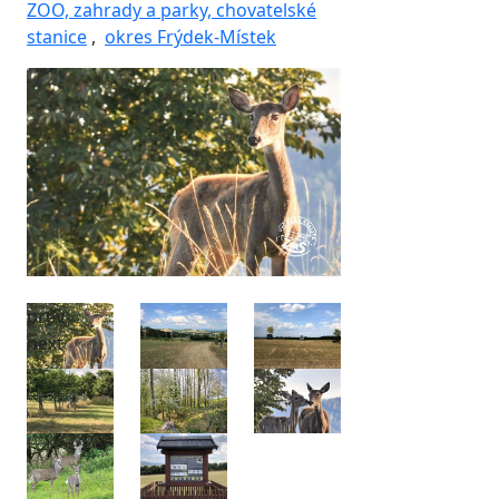
ZOO, zahrady a parky, chovatelské
stanice
,
okres Frýdek-Místek
prev
next