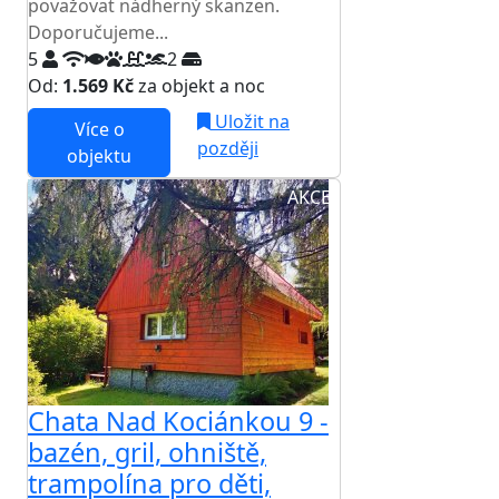
považovat nádherný skanzen.
Doporučujeme...
5
2
Od:
1.569 Kč
za objekt a noc
Uložit na
Více o
později
objektu
AKCE
Chata Nad Kociánkou 9 -
bazén, gril, ohniště,
trampolína pro děti,