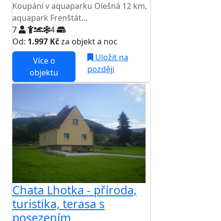
Koupání v aquaparku Olešná 12 km,
aquapark Frenštát...
7
4
Od:
1.997 Kč
za objekt a noc
Uložit na
Více o
později
objektu
Chata Lhotka - příroda,
turistika, terasa s
posezením