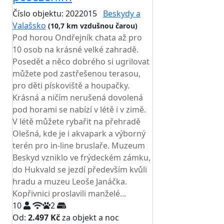
Číslo objektu: 2022015
Beskydy a
Valašsko
(10,7 km vzdušnou čarou)
Pod horou Ondřejník chata až pro
10 osob na krásné velké zahradě.
Posedět a něco dobrého si ugrilovat
můžete pod zastřešenou terasou,
pro děti pískoviště a houpačky.
Krásná a ničím nerušená dovolená
pod horami se nabízí v létě i v zimě.
V létě můžete rybařit na přehradě
Olešná, kde je i akvapark a výborný
terén pro in-line bruslaře. Muzeum
Beskyd vzniklo ve frýdeckém zámku,
do Hukvald se jezdí především kvůli
hradu a muzeu Leoše Janáčka.
Kopřivnici proslavili manželé...
10
2
Od:
2.497 Kč
za objekt a noc