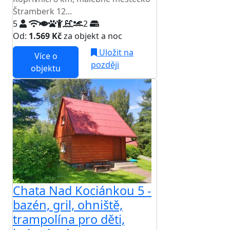
Štramberk 12...
5
2
Od:
1.569 Kč
za objekt a noc
Uložit na
Více o
později
objektu
Chata Nad Kociánkou 5 -
bazén, gril, ohniště,
trampolína pro děti,