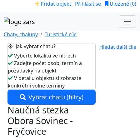
Přidat objekt
Přihlásit se
Uložené (
0
)
Chaty, chalupy
Turistické cíle
☀️ Jak vybrat chatu?
Hledat další cíle
Vyberte lokalitu ve filtrech
Zadejte počet osob, termín a
požadavky na objekt
V detailu objektu si zobrazte
konkrétní volné termíny
Vybrat chatu (filtry)
Naučná stezka
Obora Sovinec -
Fryčovice