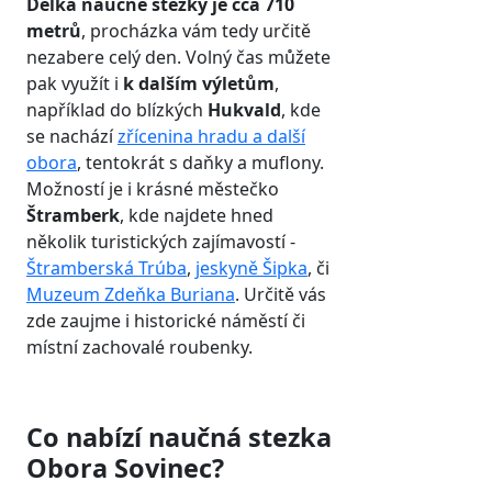
Délka naučné stezky je cca 710
metrů
, procházka vám tedy určitě
nezabere celý den. Volný čas můžete
pak využít i
k dalším výletům
,
například do blízkých
Hukvald
, kde
se nachází
zřícenina hradu a další
obora
, tentokrát s daňky a muflony.
Možností je i krásné městečko
Štramberk
, kde najdete hned
několik turistických zajímavostí -
Štramberská Trúba
,
jeskyně Šipka
, či
Muzeum Zdeňka Buriana
. Určitě vás
zde zaujme i historické náměstí či
místní zachovalé roubenky.
Co nabízí naučná stezka
Obora Sovinec?