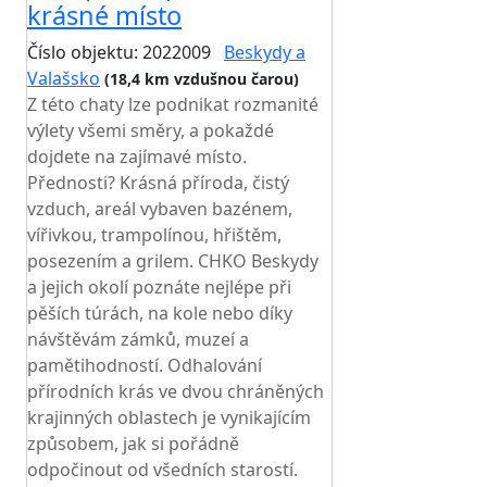
krásné místo
Číslo objektu: 2022009
Beskydy a
Valašsko
(18,4 km vzdušnou čarou)
Z této chaty lze podnikat rozmanité
výlety všemi směry, a pokaždé
dojdete na zajímavé místo.
Přednosti? Krásná příroda, čistý
vzduch, areál vybaven bazénem,
vířivkou, trampolínou, hřištěm,
posezením a grilem. CHKO Beskydy
a jejich okolí poznáte nejlépe při
pěších túrách, na kole nebo díky
návštěvám zámků, muzeí a
pamětihodností. Odhalování
přírodních krás ve dvou chráněných
krajinných oblastech je vynikajícím
způsobem, jak si pořádně
odpočinout od všedních starostí.