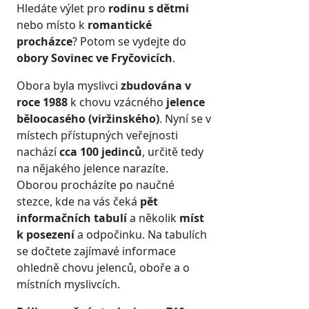
Hledáte výlet pro
rodinu s dětmi
nebo místo k
romantické
procházce
? Potom se vydejte do
obory Sovinec ve Fryčovicích
.
Obora byla myslivci
zbudována v
roce 1988
k chovu vzácného
jelence
běloocasého (viržinského)
. Nyní se v
místech přístupných veřejnosti
nachází
cca 100 jedinců
, určitě tedy
na nějakého jelence narazíte.
Oborou procházíte po naučné
stezce, kde na vás čeká
pět
informačních tabulí
a několik
míst
k posezení
a odpočinku. Na tabulích
se dočtete zajímavé informace
ohledně chovu jelenců, oboře a o
místních myslivcích.