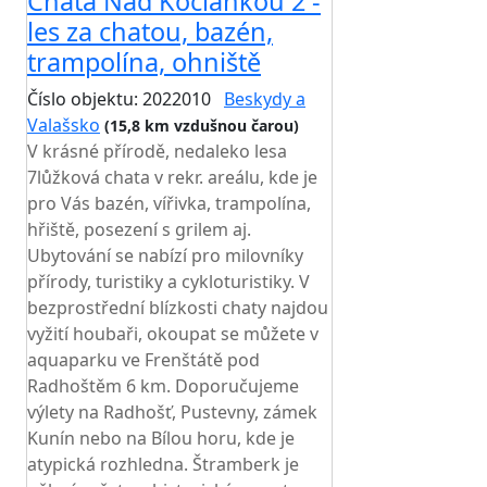
Chata Nad Kociánkou 2 -
les za chatou, bazén,
trampolína, ohniště
Číslo objektu: 2022010
Beskydy a
Valašsko
(15,8 km vzdušnou čarou)
V krásné přírodě, nedaleko lesa
7lůžková chata v rekr. areálu, kde je
pro Vás bazén, vířivka, trampolína,
hřiště, posezení s grilem aj.
Ubytování se nabízí pro milovníky
přírody, turistiky a cykloturistiky. V
bezprostřední blízkosti chaty najdou
vyžití houbaři, okoupat se můžete v
aquaparku ve Frenštátě pod
Radhoštěm 6 km. Doporučujeme
výlety na Radhošť, Pustevny, zámek
Kunín nebo na Bílou horu, kde je
atypická rozhledna. Štramberk je