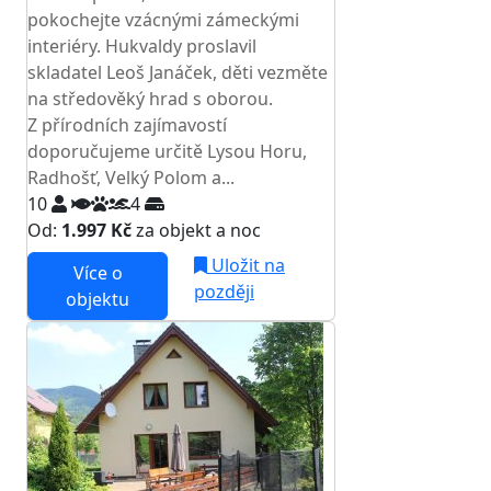
pokochejte vzácnými zámeckými
interiéry. Hukvaldy proslavil
skladatel Leoš Janáček, děti vezměte
na středověký hrad s oborou.
Z přírodních zajímavostí
doporučujeme určitě Lysou Horu,
Radhošť, Velký Polom a...
10
4
Od:
1.997 Kč
za objekt a noc
Uložit na
Více o
později
objektu