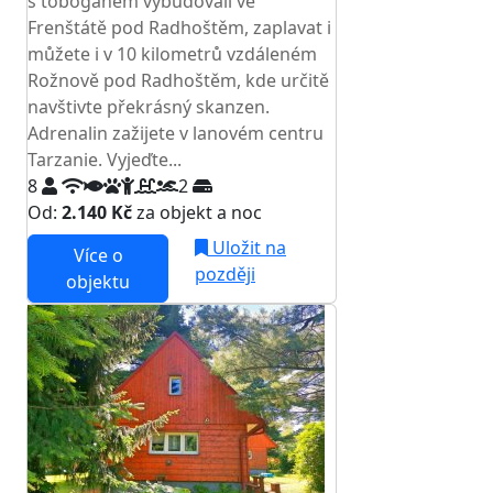
s tobogánem vybudovali ve
Frenštátě pod Radhoštěm, zaplavat i
můžete i v 10 kilometrů vzdáleném
Rožnově pod Radhoštěm, kde určitě
navštivte překrásný skanzen.
Adrenalin zažijete v lanovém centru
Tarzanie. Vyjeďte...
8
2
Od:
2.140 Kč
za objekt a noc
Uložit na
Více o
později
objektu