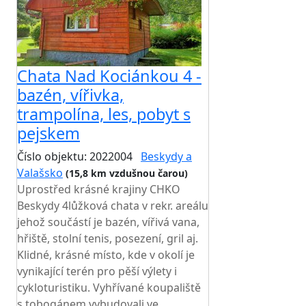
Chata Nad Kociánkou 4 -
bazén, vířivka,
trampolína, les, pobyt s
pejskem
Číslo objektu: 2022004
Beskydy a
Valašsko
(15,8 km vzdušnou čarou)
Uprostřed krásné krajiny CHKO
Beskydy 4lůžková chata v rekr. areálu
jehož součástí je bazén, vířivá vana,
hřiště, stolní tenis, posezení, gril aj.
Klidné, krásné místo, kde v okolí je
vynikající terén pro pěší výlety i
cykloturistiku. Vyhřívané koupaliště
s tobogánem vybudovali ve