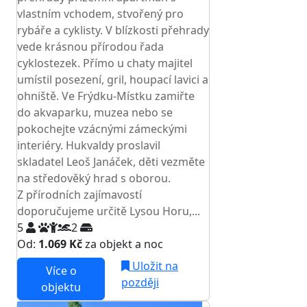
vlastním vchodem, stvořený pro
rybáře a cyklisty. V blízkosti přehrady
vede krásnou přírodou řada
cyklostezek. Přímo u chaty majitel
umístil posezení, gril, houpací lavici a
ohniště. Ve Frýdku-Místku zamiřte
do akvaparku, muzea nebo se
pokochejte vzácnými zámeckými
interiéry. Hukvaldy proslavil
skladatel Leoš Janáček, děti vezměte
na středověký hrad s oborou.
Z přírodních zajímavostí
doporučujeme určitě Lysou Horu,...
5
2
Od:
1.069 Kč
za objekt a noc
Uložit na
Více o
později
objektu