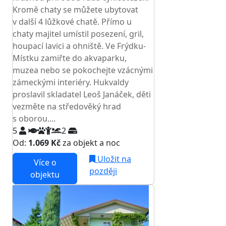
Kromě chaty se můžete ubytovat
v další 4 lůžkové chatě. Přímo u
chaty majitel umístil posezení, gril,
houpací lavici a ohniště. Ve Frýdku-
Místku zamiřte do akvaparku,
muzea nebo se pokochejte vzácnými
zámeckými interiéry. Hukvaldy
proslavil skladatel Leoš Janáček, děti
vezměte na středověký hrad
s oborou....
5
2
Od:
1.069 Kč
za objekt a noc
Uložit na
Více o
později
objektu