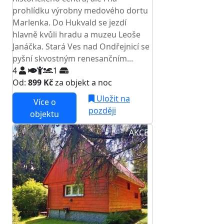
prohlídku výrobny medového dortu
Marlenka. Do Hukvald se jezdí
hlavně kvůli hradu a muzeu Leoše
Janáčka. Stará Ves nad Ondřejnicí se
pyšní skvostným renesančním...
4
1
Od:
899 Kč
za objekt a noc
Uložit na
Více o
později
objektu
AKCE