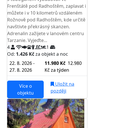
Frenštátě pod Radhoštěm, zaplavat i
můžete i v 10 kilometrů vzdáleném
Rožnově pod Radhoštěm, kde určitě
navštivte překrásný skanzen.
Adrenalin zažijete v lanovém centru
Tarzanie. Vyjeďte...
4
1
Od:
1.426 Kč
za objekt a noc
22. 8. 2026 -
11.980 Kč
12.980
27. 8. 2026
Kč
za týden
Uložit na
Více o
později
objektu