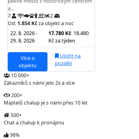
pěkné město s historickým centrem
a...
7
2
Od:
1.854 Kč
za objekt a noc
22. 8. 2026 -
17.780 Kč
18.480
29. 8. 2026
Kč
za týden
Uložit na
Více o
později
objektu
10 000+
Zákazníků s námi jelo 2x a více
200+
Majitelů chalup je s námi přes 10 let
500+
Chat a chalup k pronájmu
98%