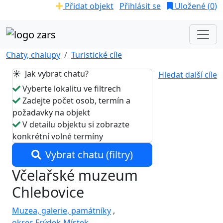
Přidat objekt
Přihlásit se
Uložené (
0
)
Chaty, chalupy
Turistické cíle
☀️ Jak vybrat chatu?
Hledat další cíle
Vyberte lokalitu ve filtrech
Zadejte počet osob, termín a
požadavky na objekt
V detailu objektu si zobrazte
konkrétní volné termíny
Vybrat chatu (filtry)
Včelařské muzeum
Chlebovice
Muzea, galerie, památníky
,
okres Frýdek-Místek