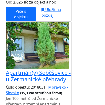
Od:
2.826 Kč
za objekt a noc
Uložit na
Více o
později
objektu
Apartmán(y) Soběšovice -
u Žermanické přehrady
Číslo objektu: 2018031
Moravsko -
Slezsko
(15,3 km vzdušnou čarou)
Jen 100 metrů od Žermanické
přehrady přízemní apartmán s