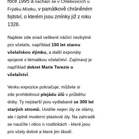
roce 1995 a
nachází se v Chlebovicích u
v památkově chráněném
Frýdku-Místku,
fojtství, o kterém jsou zmínky již z roku
1326.
Najdete zde snad veškeré náčiní nezbytné
pro včelaře, například
150 let starou
včelařskou dýmku,
a další exponáty
spojené s tématikou včelařství. Zajímavý je
například
dekret Marie Terezie o
včelařství
.
Venku expozice pokračuje, můžete si
zde prohlédnout
plejádu úlů
v průběhu
doby. Ty nejstarší jsou vydlabané
ze 300 let
starých stromů.
Uvidíte nejen úly ze slámy,
ale i úplně moderní plastové úly. Na zahradě
se naučíte i něco o rostlinkách - které jsou
pro včely dobré a které jim škodí.