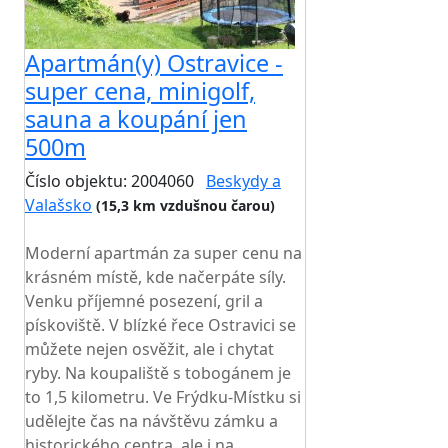
Apartmán(y) Ostravice -
super cena, minigolf,
sauna a koupání jen
500m
Číslo objektu: 2004060
Beskydy a
Valašsko
(15,3 km vzdušnou čarou)
TOP HODNOCENÍ
Moderní apartmán za super cenu na
krásném místě, kde načerpáte síly.
Venku příjemné posezení, gril a
pískoviště. V blízké řece Ostravici se
můžete nejen osvěžit, ale i chytat
ryby. Na koupaliště s tobogánem je
to 1,5 kilometru. Ve Frýdku-Místku si
udělejte čas na návštěvu zámku a
historického centra, ale i na