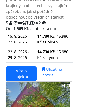
přírodních krás ve dvou chráněných
krajinných oblastech je vynikajícím
způsobem, jak si pořádně
odpočinout od všedních starostí.
5
2
Od:
1.569 Kč
za objekt a noc
15. 8. 2026 -
14.730 Kč
15.980
22. 8. 2026
Kč
za týden
22. 8. 2026 -
14.730 Kč
15.980
29. 8. 2026
Kč
za týden
Uložit na
Více o
později
objektu
AKCE