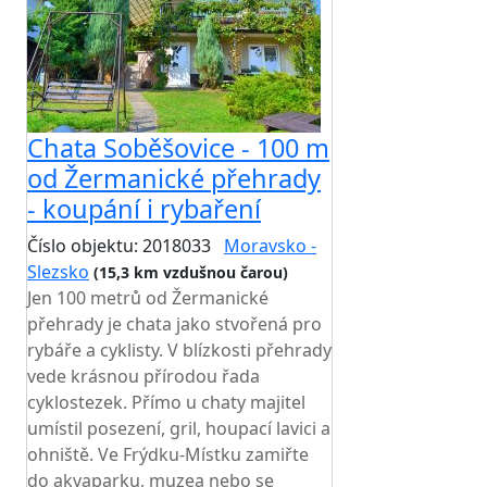
Chata Soběšovice - 100 m
od Žermanické přehrady
- koupání i rybaření
Číslo objektu: 2018033
Moravsko -
Slezsko
(15,3 km vzdušnou čarou)
Jen 100 metrů od Žermanické
přehrady je chata jako stvořená pro
rybáře a cyklisty. V blízkosti přehrady
vede krásnou přírodou řada
cyklostezek. Přímo u chaty majitel
umístil posezení, gril, houpací lavici a
ohniště. Ve Frýdku-Místku zamiřte
do akvaparku, muzea nebo se