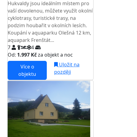
Hukvaldy jsou ideálním místem pro
vaší dovolenou, můžete využít okolní
cyklotrasy, turistické trasy, na
podzim houbařit v okolních lesích.
Koupání v aquaparku Olešná 12 km,
aquapark Frenštát...
7
4
Od:
1.997 Kč
za objekt a noc
Uložit na
Více o
později
objektu