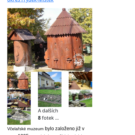
prev
next
A dalších
8
fotek ...
bylo založeno již v
Včelařské muzeum