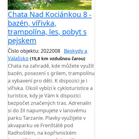
Chata Nad Kociánkou 8 -
bazén, vířivka,
trampolína, les, pobyt s
pejskem
Číslo objektu: 2022008
Beskydy a
Valašsko
(15,8 km vzdušnou čarou)
Chata na zahradě, kde můžete využít
bazén, posezení s grilem, trampolínu
a vybavení pro děti. K dispozici je i
vířivka. Okolí vybízí k cykloturistice a
turistice, kdy je Vám k dispozici
bezpočet značených tras. Adrenalin
si do žil napumpujete v lanovému
parku Tarzanie. Plavky využijete v
akvaparku ve Frenštátě pod
Radhoštěm, na kopřivnickém