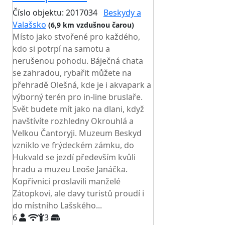
Číslo objektu: 2017034
Beskydy a
Valašsko
(6,9 km vzdušnou čarou)
Místo jako stvořené pro každého,
kdo si potrpí na samotu a
nerušenou pohodu. Báječná chata
se zahradou, rybařit můžete na
přehradě Olešná, kde je i akvapark a
výborný terén pro in-line bruslaře.
Svět budete mít jako na dlani, když
navštívíte rozhledny Okrouhlá a
Velkou Čantoryji. Muzeum Beskyd
vzniklo ve frýdeckém zámku, do
Hukvald se jezdí především kvůli
hradu a muzeu Leoše Janáčka.
Kopřivnici proslavili manželé
Zátopkovi, ale davy turistů proudí i
do místního Lašského...
6
3