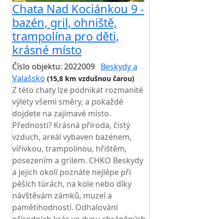
Chata Nad Kociánkou 9 -
bazén, gril, ohniště,
trampolína pro děti,
krásné místo
Číslo objektu: 2022009
Beskydy a
Valašsko
(15,8 km vzdušnou čarou)
Z této chaty lze podnikat rozmanité
výlety všemi směry, a pokaždé
dojdete na zajímavé místo.
Přednosti? Krásná příroda, čistý
vzduch, areál vybaven bazénem,
vířivkou, trampolínou, hřištěm,
posezením a grilem. CHKO Beskydy
a jejich okolí poznáte nejlépe při
pěších túrách, na kole nebo díky
návštěvám zámků, muzeí a
pamětihodností. Odhalování