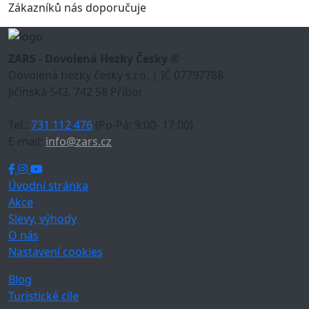
Zákazníků nás doporučuje
ZARS - Dovolená Hezky Česky ®
Dovolená hezky česky s.r.o. | IČ 07797788
Jičínská 543, 742 58 Příbor
Tel.:
731 112 476
(Po-Pá: 9:00- 17:00)
E-mail:
info@zars.cz
Úvodní stránka
Akce
Slevy, výhody
O nás
Nastavení cookies
Blog
Turistické cíle