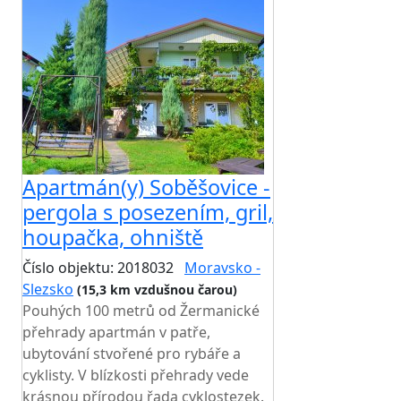
Apartmán(y) Soběšovice -
pergola s posezením, gril,
houpačka, ohniště
Číslo objektu: 2018032
Moravsko -
Slezsko
(15,3 km vzdušnou čarou)
Pouhých 100 metrů od Žermanické
přehrady apartmán v patře,
ubytování stvořené pro rybáře a
cyklisty. V blízkosti přehrady vede
krásnou přírodou řada cyklostezek.