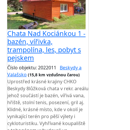
Chata Nad Kociánkou 1 -
bazén, vířivka,
trampolína, les, pobyt s
pejskem
Číslo objektu: 2022011
Beskydy a
Valašsko
(15,8 km vzdušnou čarou)
Uprostřed krásné krajiny CHKO
Beskydy 8lůžková chata v rekr. areálu
jehož součástí je bazén, vířivá vana,
hřiště, stolní tenis, posezení, gril aj.
Klidné, krásné místo, kde v okolí je
vynikající terén pro pěší výlety i
cykloturistiku. Vyhřívané koupaliště