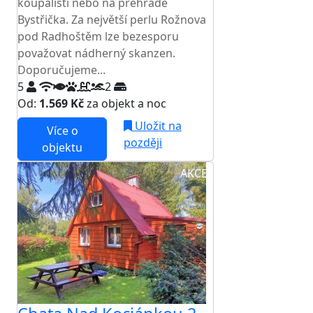
koupališti nebo na přehradě
Bystřička. Za největší perlu Rožnova
pod Radhoštěm lze bezesporu
považovat nádherný skanzen.
Doporučujeme...
5
2
Od:
1.569 Kč
za objekt a noc
Uložit na
Více o
později
objektu
AKCE