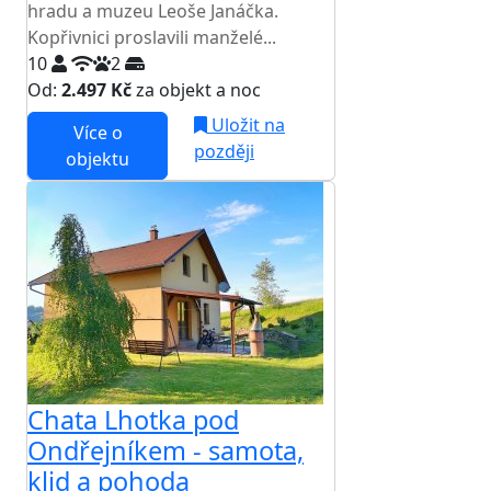
hradu a muzeu Leoše Janáčka.
Kopřivnici proslavili manželé...
10
2
Od:
2.497 Kč
za objekt a noc
Uložit na
Více o
později
objektu
Chata Lhotka pod
Ondřejníkem - samota,
klid a pohoda