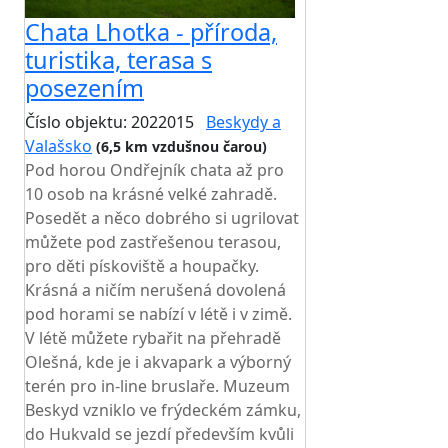
Chata Lhotka - příroda,
turistika, terasa s
posezením
Číslo objektu: 2022015
Beskydy a
Valašsko
(6,5 km vzdušnou čarou)
Pod horou Ondřejník chata až pro
10 osob na krásné velké zahradě.
Posedět a něco dobrého si ugrilovat
můžete pod zastřešenou terasou,
pro děti pískoviště a houpačky.
Krásná a ničím nerušená dovolená
pod horami se nabízí v létě i v zimě.
V létě můžete rybařit na přehradě
Olešná, kde je i akvapark a výborný
terén pro in-line bruslaře. Muzeum
Beskyd vzniklo ve frýdeckém zámku,
do Hukvald se jezdí především kvůli