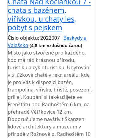
Chata Nad Kociánkou 7 -
chata s bazénem,
vířivkou, u chaty les,
pobyt s pejskem
Číslo objektu: 2022007
Beskydy a
Valašsko
(4,8 km vzdušnou čarou)
Místo jako stvořené pro každého,
kdo má rád krásnou přírodu,
turistiku a cykloturistiku. Ubytování
v 5 lůžkové chatě v rekr. areálu, kde
je pro Vás k dispozici bazén,
trampolína, vířivka, hřiště, posezení,
gril aj. Koupání si také užijete ve
Frenštátu pod Radhoštěm 6 km, na
přehradě Větřkovice 12 km.
Doporučujeme navštívit Skanzen
lidové architektury a muzeum v
přírodě v Rožnově p. Radhoštěm 10