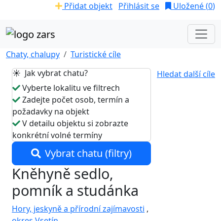
Přidat objekt
Přihlásit se
Uložené (
0
)
Chaty, chalupy
Turistické cíle
☀️ Jak vybrat chatu?
Hledat další cíle
Vyberte lokalitu ve filtrech
Zadejte počet osob, termín a
požadavky na objekt
V detailu objektu si zobrazte
konkrétní volné termíny
Vybrat chatu (filtry)
Kněhyně sedlo,
pomník a studánka
Hory, jeskyně a přírodní zajímavosti
,
okres Vsetín