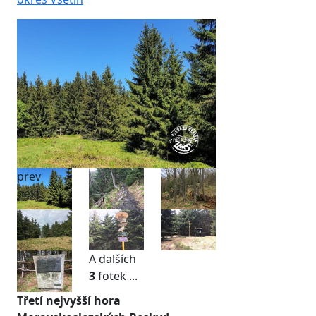
prev
next
A dalších
3
fotek ...
Třetí nejvyšší hora