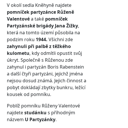
V okolí sedla Kněhyně najdete
pomníček partyzánce Růženě
Valentové
a také
pomníček
Partyzánské brigády Jana Žižky
,
která na tomto území působila na
podzim roku
1944.
Všichni zde
zahynuli při palbě z těžkého
kulometu
, kdy odmítli opustit svůj
úkryt. Společně s Růženou zde
zahynul i partyzán Boris Rabenstein
a další čtyři partyzáni, jejichž jména
nejsou dosud známá. Jejich činnost a
pobyt dokládají zbytky bunkru, ležící
kousek od pomníku.
Poblíž pomníku Růženy Valentové
najdete
studánku
s příhodným
názvem
U Partyzánky
.