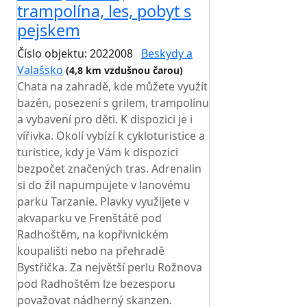
trampolína, les, pobyt s
pejskem
Číslo objektu: 2022008
Beskydy a
Valašsko
(4,8 km vzdušnou čarou)
Chata na zahradě, kde můžete využít
bazén, posezení s grilem, trampolínu
a vybavení pro děti. K dispozici je i
vířivka. Okolí vybízí k cykloturistice a
turistice, kdy je Vám k dispozici
bezpočet značených tras. Adrenalin
si do žil napumpujete v lanovému
parku Tarzanie. Plavky využijete v
akvaparku ve Frenštátě pod
Radhoštěm, na kopřivnickém
koupališti nebo na přehradě
Bystřička. Za největší perlu Rožnova
pod Radhoštěm lze bezesporu
považovat nádherný skanzen.