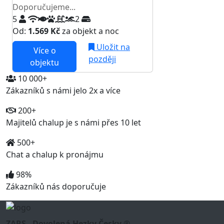
Doporučujeme...
5
2
Od:
1.569 Kč
za objekt a noc
Uložit na
Více o
později
objektu
10 000+
Zákazníků s námi jelo 2x a více
200+
Majitelů chalup je s námi přes 10 let
500+
Chat a chalup k pronájmu
98%
Zákazníků nás doporučuje
ZARS - Dovolená Hezky Česky ®