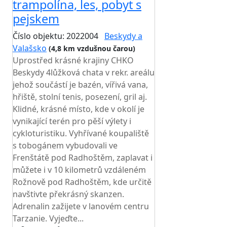
trampolína, les, pobyt s
pejskem
Číslo objektu: 2022004
Beskydy a
Valašsko
(4,8 km vzdušnou čarou)
Uprostřed krásné krajiny CHKO
Beskydy 4lůžková chata v rekr. areálu
jehož součástí je bazén, vířivá vana,
hřiště, stolní tenis, posezení, gril aj.
Klidné, krásné místo, kde v okolí je
vynikající terén pro pěší výlety i
cykloturistiku. Vyhřívané koupaliště
s tobogánem vybudovali ve
Frenštátě pod Radhoštěm, zaplavat i
můžete i v 10 kilometrů vzdáleném
Rožnově pod Radhoštěm, kde určitě
navštivte překrásný skanzen.
Adrenalin zažijete v lanovém centru
Tarzanie. Vyjeďte...