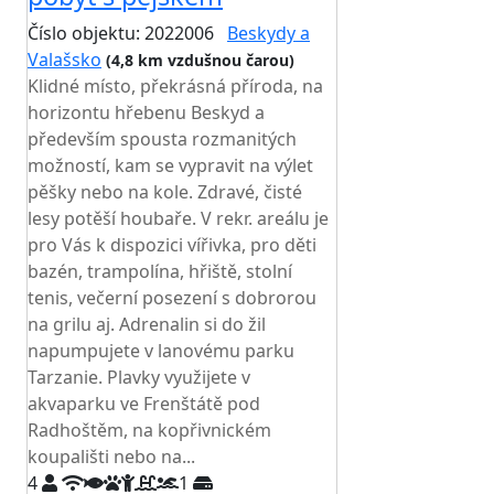
Číslo objektu: 2022006
Beskydy a
Valašsko
(4,8 km vzdušnou čarou)
Klidné místo, překrásná příroda, na
horizontu hřebenu Beskyd a
především spousta rozmanitých
možností, kam se vypravit na výlet
pěšky nebo na kole. Zdravé, čisté
lesy potěší houbaře. V rekr. areálu je
pro Vás k dispozici vířivka, pro děti
bazén, trampolína, hřiště, stolní
tenis, večerní posezení s dobrorou
na grilu aj. Adrenalin si do žil
napumpujete v lanovému parku
Tarzanie. Plavky využijete v
akvaparku ve Frenštátě pod
Radhoštěm, na kopřivnickém
koupališti nebo na...
4
1