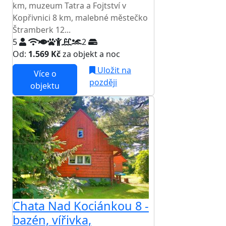
km, muzeum Tatra a Fojtství v
Kopřivnici 8 km, malebné městečko
Štramberk 12...
5
2
Od:
1.569 Kč
za objekt a noc
Uložit na
Více o
později
objektu
Chata Nad Kociánkou 8 -
bazén, vířivka,