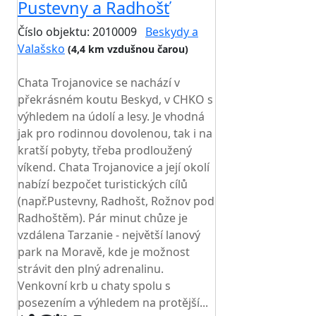
Pustevny a Radhošť
Číslo objektu: 2010009
Beskydy a
Valašsko
(4,4 km vzdušnou čarou)
TOP HODNOCENÍ
Chata Trojanovice se nachází v
překrásném koutu Beskyd, v CHKO s
výhledem na údolí a lesy. Je vhodná
jak pro rodinnou dovolenou, tak i na
kratší pobyty, třeba prodloužený
víkend. Chata Trojanovice a její okolí
nabízí bezpočet turistických cílů
(např.Pustevny, Radhošt, Rožnov pod
Radhoštěm). Pár minut chůze je
vzdálena Tarzanie - největší lanový
park na Moravě, kde je možnost
strávit den plný adrenalinu.
Venkovní krb u chaty spolu s
posezením a výhledem na protější...