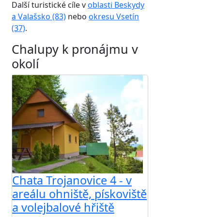
Další turistické cíle v
oblasti Beskydy
a Valašsko (83)
nebo
okresu Vsetín
(37)
.
Chalupy k pronájmu v
okolí
Chata Trojanovice 4 - v
areálu ohniště, pískoviště
a volejbalové hřiště