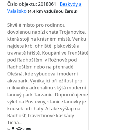
Číslo objektu: 2018061
Beskydy a
Valašsko
(4,4 km vzdušnou čarou)
TOP HODNOCENÍ
Skvělé místo pro rodinnou
dovolenou nabízí chata Trojanovice,
která stojí na krásném místě. Venku
najdete krb, ohniště, pískoviště a
travnaté hřiště. Koupání ve Frenštátě
pod Radhoštěm, v Rožnově pod
Radhoštěm nebo na přehradě
Olešná, kde vybudovali moderní
akvapark. Vynikající příležitost pro
milovníky adrenalinu skýtá moderní
lanový park Tarzanie. Doporučujeme
výlet na Pustevny, stanice lanovky je
kousek od chaty. A také výšlap na
Radhošť, travertinové kaskády
Tichá...
5
2