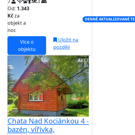
7
3
Od:
1.343
Kč
za
NEJNIŽŠÍ CENA NA TRHU
DENNĚ AKTUALIZOVANÉ T
objekt a
noc
Uložit na
Více o
později
objektu
AKCE
Chata Nad Kociánkou 4 -
bazén, vířivka,