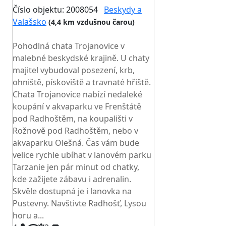
Číslo objektu: 2008054
Beskydy a
Valašsko
(4,4 km vzdušnou čarou)
TOP HODNOCENÍ
Pohodlná chata Trojanovice v
malebné beskydské krajině. U chaty
majitel vybudoval posezení, krb,
ohniště, pískoviště a travnaté hřiště.
Chata Trojanovice nabízí nedaleké
koupání v akvaparku ve Frenštátě
pod Radhoštěm, na koupališti v
Rožnově pod Radhoštěm, nebo v
akvaparku Olešná. Čas vám bude
velice rychle ubíhat v lanovém parku
Tarzanie jen pár minut od chatky,
kde zažijete zábavu i adrenalin.
Skvěle dostupná je i lanovka na
Pustevny. Navštivte Radhošť, Lysou
horu a...