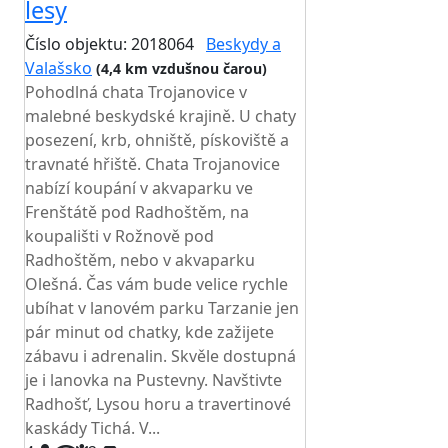
lesy
Číslo objektu: 2018064
Beskydy a
Valašsko
(4,4 km vzdušnou čarou)
Pohodlná chata Trojanovice v
malebné beskydské krajině. U chaty
posezení, krb, ohniště, pískoviště a
travnaté hřiště. Chata Trojanovice
nabízí koupání v akvaparku ve
Frenštátě pod Radhoštěm, na
koupališti v Rožnově pod
Radhoštěm, nebo v akvaparku
Olešná. Čas vám bude velice rychle
ubíhat v lanovém parku Tarzanie jen
pár minut od chatky, kde zažijete
zábavu i adrenalin. Skvěle dostupná
je i lanovka na Pustevny. Navštivte
Radhošť, Lysou horu a travertinové
kaskády Tichá. V...