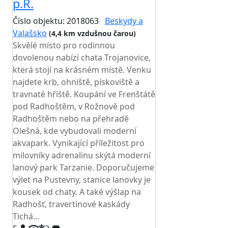
p.R.
Číslo objektu: 2018063
Beskydy a
Valašsko
(4,4 km vzdušnou čarou)
Skvělé místo pro rodinnou
dovolenou nabízí chata Trojanovice,
která stojí na krásném místě. Venku
najdete krb, ohniště, pískoviště a
travnaté hřiště. Koupání ve Frenštátě
pod Radhoštěm, v Rožnově pod
Radhoštěm nebo na přehradě
Olešná, kde vybudovali moderní
akvapark. Vynikající příležitost pro
milovníky adrenalinu skýtá moderní
lanový park Tarzanie. Doporučujeme
výlet na Pustevny, stanice lanovky je
kousek od chaty. A také výšlap na
Radhošť, travertinové kaskády
Tichá...