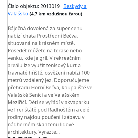
Číslo objektu: 2013019
Beskydy a
Valašsko
(4,7 km vzdušnou čarou)
TOP HODNOCENÍ
Báječná dovolená za super cenu
nabízí chata Prostřední Bečva,
situovaná na krásném místě.
Posedět můžete na terase nebo
venku, kde je gril. V rekreačním
areálu lze využít tenisový kurt a
travnaté hřiště, osvěžení nabízí 100
metrů vzdálený jez. Doporučujeme
přehradu Horní Bečva, koupaliště ve
Valašské Senici a ve Valašském
Meziříčí. Děti se vyřádí v akvaparku
ve Frenštátě pod Radhoštěm a celé
rodiny najdou poučení i zábavu v
nádherném skanzenu lidové
architektury. Vyrazte...