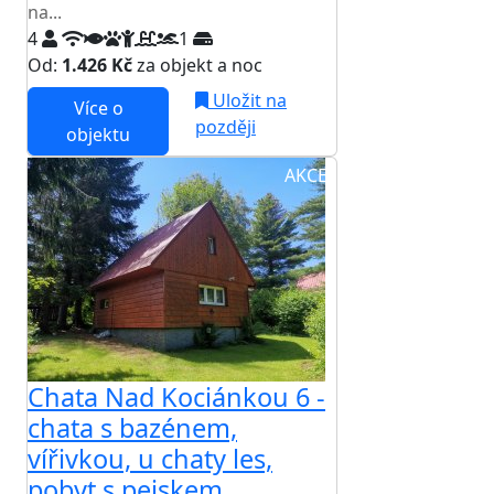
na...
4
1
Od:
1.426 Kč
za objekt a noc
Uložit na
Více o
později
objektu
AKCE
Chata Nad Kociánkou 6 -
chata s bazénem,
vířivkou, u chaty les,
pobyt s pejskem