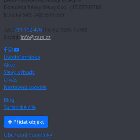
Dovolená hezky česky s.r.o. | IČ 07797788
Jičínská 543, 742 58 Příbor
Tel.:
731 112 476
(Po-Pá: 9:00- 17:00)
E-mail:
info@zars.cz
Úvodní stránka
Akce
Slevy, výhody
O nás
Nastavení cookies
Blog
Turistické cíle
Přidat objekt
Obchodní podmínky