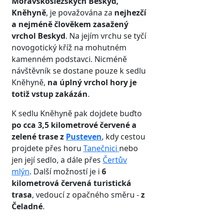
Moravskoslezských Beskyd,
Kněhyně
, je považována za
nejhezčí
a nejméně člověkem zasažený
vrchol Beskyd
. Na jejím vrchu se tyčí
novogotický kříž na mohutném
kamenném podstavci. Nicméně
návštěvník se dostane pouze k sedlu
Kněhyně,
na úplný
vrchol hory je
totiž vstup zakázán
.
K sedlu Kněhyně pak dojdete buďto
po cca 3,5 kilometrové červené a
zelené trase z
Pusteven
, kdy cestou
projdete přes horu
Tanečnici
nebo
jen její sedlo, a dále přes
Čertův
mlýn
. Další možností je i
6
kilometrová červená turistická
trasa
, vedoucí z opačného směru -
z
Čeladné
.