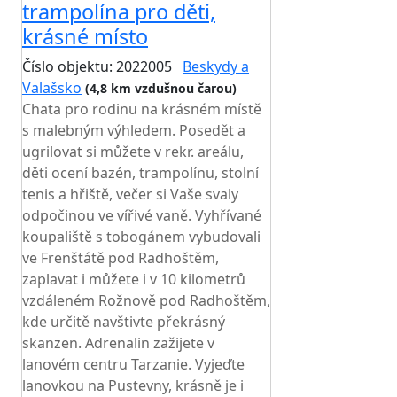
trampolína pro děti,
krásné místo
Číslo objektu: 2022005
Beskydy a
Valašsko
(4,8 km vzdušnou čarou)
Chata pro rodinu na krásném místě
s malebným výhledem. Posedět a
ugrilovat si můžete v rekr. areálu,
děti ocení bazén, trampolínu, stolní
tenis a hřiště, večer si Vaše svaly
odpočinou ve vířivé vaně. Vyhřívané
koupaliště s tobogánem vybudovali
ve Frenštátě pod Radhoštěm,
zaplavat i můžete i v 10 kilometrů
vzdáleném Rožnově pod Radhoštěm,
kde určitě navštivte překrásný
skanzen. Adrenalin zažijete v
lanovém centru Tarzanie. Vyjeďte
lanovkou na Pustevny, krásně je i