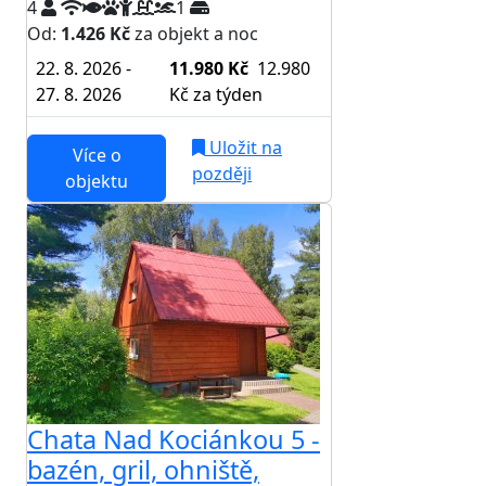
4
1
Od:
1.426 Kč
za objekt a noc
22. 8. 2026 -
11.980 Kč
12.980
27. 8. 2026
Kč
za týden
Uložit na
Více o
později
objektu
Chata Nad Kociánkou 5 -
bazén, gril, ohniště,