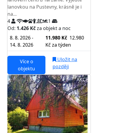
lanovkou na Pustevny, krásně je i
na...
4
1
Od:
1.426 Kč
za objekt a noc
8. 8. 2026 -
11.980 Kč
12.980
14. 8. 2026
Kč
za týden
Uložit na
Více o
později
objektu
AKCE