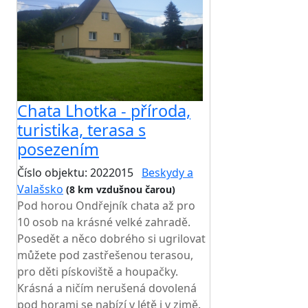
Chata Lhotka - příroda,
turistika, terasa s
posezením
Číslo objektu: 2022015
Beskydy a
Valašsko
(8 km vzdušnou čarou)
Pod horou Ondřejník chata až pro
10 osob na krásné velké zahradě.
Posedět a něco dobrého si ugrilovat
můžete pod zastřešenou terasou,
pro děti pískoviště a houpačky.
Krásná a ničím nerušená dovolená
pod horami se nabízí v létě i v zimě.