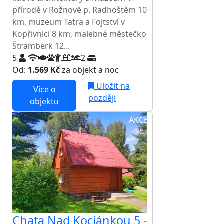
přírodě v Rožnově p. Radhoštěm 10
km, muzeum Tatra a Fojtství v
Kopřivnici 8 km, malebné městečko
Štramberk 12...
5
2
Od:
1.569 Kč
za objekt a noc
Uložit na
Více o
později
objektu
AKCE
Chata Nad Kociánkou 5 -