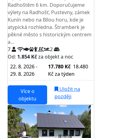
Radhoštěm 6 km. Doporučujeme
výlety na Radhošť, Pustevny, zámek
Kunín nebo na Bílou horu, kde je
atypická rozhledna. Štramberk je
pěkné město s historickým centrem
a...
7
2
Od:
1.854 Kč
za objekt a noc
22. 8. 2026 -
17.780 Kč
18.480
29. 8. 2026
Kč
za týden
Uložit na
Více o
později
objektu