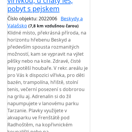
vířivkou, u chaty les,
pobyt s pejskem
Číslo objektu: 2022006
Beskydy a
Valašsko
(7,8 km vzdušnou čarou)
Klidné místo, překrásná příroda, na
horizontu hřebenu Beskyd a
především spousta rozmanitých
možností, kam se vypravit na výlet
pěšky nebo na kole. Zdravé, čisté
lesy potěší houbaře. V rekr. areálu je
pro Vás k dispozici vířivka, pro děti
bazén, trampolína, hřiště, stolní
tenis, večerní posezení s dobrorou
na grilu aj. Adrenalin si do žil
napumpujete v lanovému parku
Tarzanie. Plavky využijete v
akvaparku ve Frenštátě pod
Radhoštěm, na kopřivnickém
koupališti nebo na...