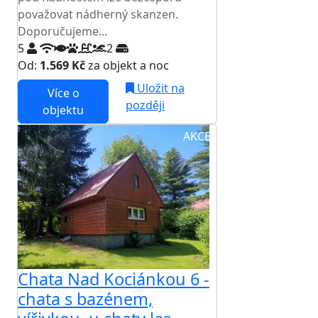
považovat nádherný skanzen.
Doporučujeme...
5
2
Od:
1.569 Kč
za objekt a noc
Uložit na
Více o
později
objektu
AKCE
Chata Nad Kociánkou 6 -
chata s bazénem,