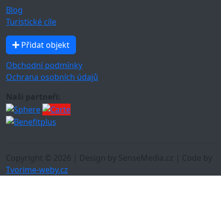
Blog
Turistické cíle
Přidat objekt
Obchodní podmínky
Ochrana osobních údajů
Naši partneři:
Copyright © 2026 | Design by SenseMedia.cz | Code by
Tvorime-weby.cz