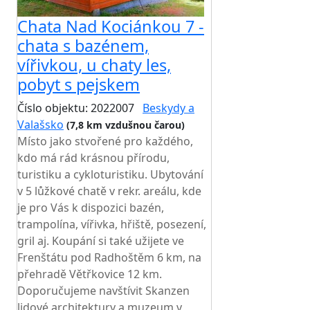
Chata Nad Kociánkou 7 -
chata s bazénem,
vířivkou, u chaty les,
pobyt s pejskem
Číslo objektu: 2022007
Beskydy a
Valašsko
(7,8 km vzdušnou čarou)
Místo jako stvořené pro každého,
kdo má rád krásnou přírodu,
turistiku a cykloturistiku. Ubytování
v 5 lůžkové chatě v rekr. areálu, kde
je pro Vás k dispozici bazén,
trampolína, vířivka, hřiště, posezení,
gril aj. Koupání si také užijete ve
Frenštátu pod Radhoštěm 6 km, na
přehradě Větřkovice 12 km.
Doporučujeme navštívit Skanzen
lidové architektury a muzeum v