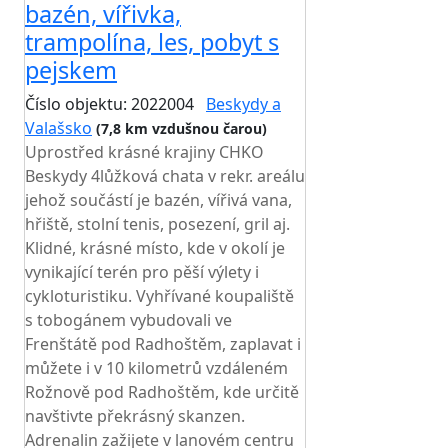
bazén, vířivka,
trampolína, les, pobyt s
pejskem
Číslo objektu: 2022004
Beskydy a
Valašsko
(7,8 km vzdušnou čarou)
Uprostřed krásné krajiny CHKO
Beskydy 4lůžková chata v rekr. areálu
jehož součástí je bazén, vířivá vana,
hřiště, stolní tenis, posezení, gril aj.
Klidné, krásné místo, kde v okolí je
vynikající terén pro pěší výlety i
cykloturistiku. Vyhřívané koupaliště
s tobogánem vybudovali ve
Frenštátě pod Radhoštěm, zaplavat i
můžete i v 10 kilometrů vzdáleném
Rožnově pod Radhoštěm, kde určitě
navštivte překrásný skanzen.
Adrenalin zažijete v lanovém centru