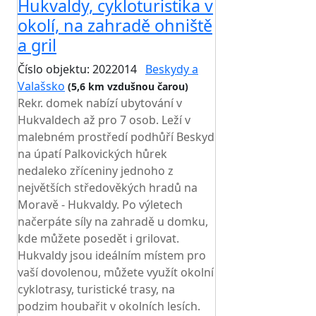
Hukvaldy, cykloturistika v
okolí, na zahradě ohniště
a gril
Číslo objektu: 2022014
Beskydy a
Valašsko
(5,6 km vzdušnou čarou)
Rekr. domek nabízí ubytování v
Hukvaldech až pro 7 osob. Leží v
malebném prostředí podhůří Beskyd
na úpatí Palkovických hůrek
nedaleko zříceniny jednoho z
největších středověkých hradů na
Moravě - Hukvaldy. Po výletech
načerpáte síly na zahradě u domku,
kde můžete posedět i grilovat.
Hukvaldy jsou ideálním místem pro
vaší dovolenou, můžete využít okolní
cyklotrasy, turistické trasy, na
podzim houbařit v okolních lesích.