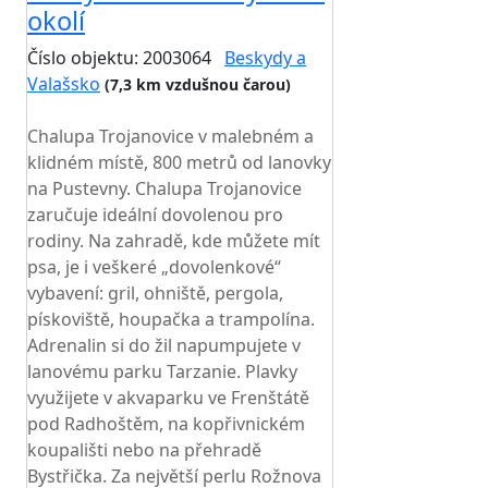
okolí
Číslo objektu: 2003064
Beskydy a
Valašsko
(7,3 km vzdušnou čarou)
TOP HODNOCENÍ
Chalupa Trojanovice v malebném a
klidném místě, 800 metrů od lanovky
na Pustevny. Chalupa Trojanovice
zaručuje ideální dovolenou pro
rodiny. Na zahradě, kde můžete mít
psa, je i veškeré „dovolenkové“
vybavení: gril, ohniště, pergola,
pískoviště, houpačka a trampolína.
Adrenalin si do žil napumpujete v
lanovému parku Tarzanie. Plavky
využijete v akvaparku ve Frenštátě
pod Radhoštěm, na kopřivnickém
koupališti nebo na přehradě
Bystřička. Za největší perlu Rožnova