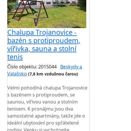
Chalupa Trojanovice -
bazén s protiproudem,
vířivka, sauna a stolní
tenis
Číslo objektu: 2015044
Beskydy a
Valašsko
(7,8 km vzdušnou čarou)
TOP HODNOCENÍ
Velmi pohodlná chalupa Trojanovice
s bazénem s protiproudem, se
saunou, vířivou vanou a stolním
tenisem. K pronájmu jsou dva
samostatné apartmány, takže jde o
ideální ubytování pro spřátelené
rodiny. Venku si vychutnejte