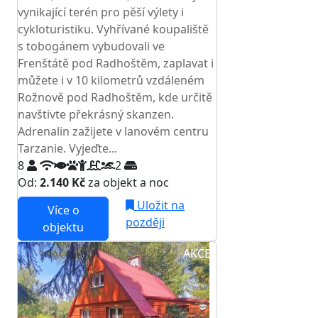
vynikající terén pro pěší výlety i
cykloturistiku. Vyhřívané koupaliště
s tobogánem vybudovali ve
Frenštátě pod Radhoštěm, zaplavat i
můžete i v 10 kilometrů vzdáleném
Rožnově pod Radhoštěm, kde určitě
navštivte překrásný skanzen.
Adrenalin zažijete v lanovém centru
Tarzanie. Vyjeďte...
8
2
Od:
2.140 Kč
za objekt a noc
Uložit na
Více o
později
objektu
AKCE