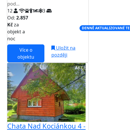
pod...
12
3
Od:
2.857
Kč
za
NEJNIŽŠÍ CENA NA TRHU
DENNĚ AKTUALIZOVANÉ T
objekt a
noc
Uložit na
Více o
později
objektu
AKCE
Chata Nad Kociánkou 4 -