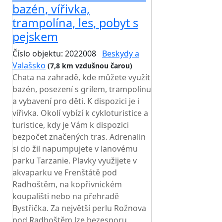
bazén, vířivka,
trampolína, les, pobyt s
pejskem
Číslo objektu: 2022008
Beskydy a
Valašsko
(7,8 km vzdušnou čarou)
Chata na zahradě, kde můžete využít
bazén, posezení s grilem, trampolínu
a vybavení pro děti. K dispozici je i
vířivka. Okolí vybízí k cykloturistice a
turistice, kdy je Vám k dispozici
bezpočet značených tras. Adrenalin
si do žil napumpujete v lanovému
parku Tarzanie. Plavky využijete v
akvaparku ve Frenštátě pod
Radhoštěm, na kopřivnickém
koupališti nebo na přehradě
Bystřička. Za největší perlu Rožnova
pod Radhoštěm lze bezesporu