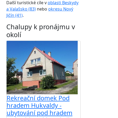
Další turistické cíle v
oblasti Beskydy
a Valašsko (83)
nebo
okresu Nový
Jičín (41)
.
Chalupy k pronájmu v
okolí
Rekreační domek Pod
hradem Hukvaldy -
ubytování pod hradem