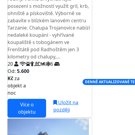
posezení s možností využít gril, krb,
ohniště a pískoviště. Výborně se
zabavíte v blízkém lanovém centru
Tarzanie. Chalupa Trojanovice nabízí
nedaleké koupání - vyhřívané
koupaliště s tobogánem ve
Frenštátě pod Radhoštěm jen 3
kilometry od chalupy,...
20
6
Od:
5.600
Kč
za
NEJNIŽŠÍ CENA NA TRHU
DENNĚ AKTUALIZOVANÉ T
objekt a
noc
Uložit na
Více o
později
objektu