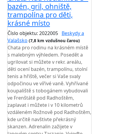
bazén, gril, ohniště,
trampolína pro děti,
krásné místo
Číslo objektu: 2022005
Beskydy a
Valašsko
(7,8 km vzdušnou čarou)
Chata pro rodinu na krásném místě
s malebným výhledem. Posedět a
ugrilovat si můžete v rekr. areálu,
děti ocení bazén, trampolínu, stolní
tenis a hřiště, večer si Vaše svaly
odpočinou ve vířivé vaně. Vyhřívané
koupaliště s tobogánem vybudovali
ve Frenštátě pod Radhoštěm,
zaplavat i můžete i v 10 kilometrů
vzdáleném Rožnově pod Radhoštěm,
kde určitě navštivte překrásný
skanzen. Adrenalin zažijete v
lanovém centru Tarzanie. Vyjeďte