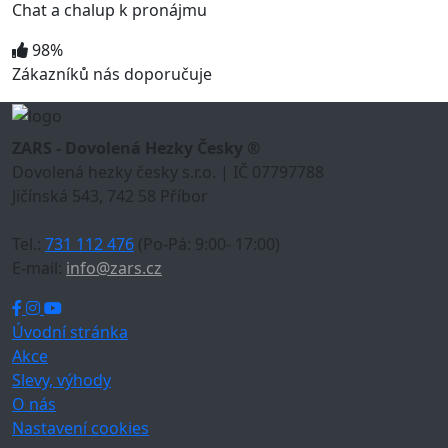
Chat a chalup k pronájmu
98%
Zákazníků nás doporučuje
ZARS - Dovolená Hezky Česky ®
Dovolená hezky česky s.r.o. | IČ 07797788
Jičínská 543, 742 58 Příbor
Tel.:
731 112 476
(Po-Pá: 9:00- 17:00)
E-mail:
info@zars.cz
Úvodní stránka
Akce
Slevy, výhody
O nás
Nastavení cookies