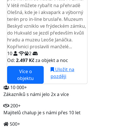
V létě můžete rybařit na přehradě
Olešná, kde je i akvapark a výborný
terén pro in-line bruslaře. Muzeum
Beskyd vzniklo ve frýdeckém zámku,
do Hukvald se jezdí především kvůli
hradu a muzeu Leoše Janáčka.
Kopřivnici proslavili manželé...
10
2
Od:
2.497 Kč
za objekt a noc
Uložit na
Více o
později
objektu
10 000+
Zákazníků s námi jelo 2x a více
200+
Majitelů chalup je s námi přes 10 let
500+