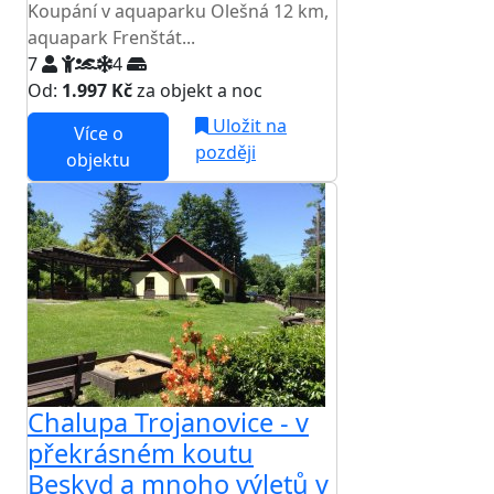
Koupání v aquaparku Olešná 12 km,
aquapark Frenštát...
7
4
Od:
1.997 Kč
za objekt a noc
Uložit na
Více o
později
objektu
Chalupa Trojanovice - v
překrásném koutu
Beskyd a mnoho výletů v