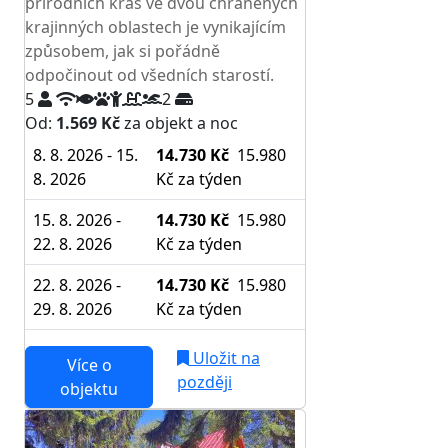
přírodních krás ve dvou chráněných
krajinných oblastech je vynikajícím
způsobem, jak si pořádně
odpočinout od všedních starostí.
5
2
Od:
1.569 Kč
za objekt a noc
8. 8. 2026 - 15.
14.730 Kč
15.980
8. 2026
Kč
za týden
15. 8. 2026 -
14.730 Kč
15.980
22. 8. 2026
Kč
za týden
22. 8. 2026 -
14.730 Kč
15.980
29. 8. 2026
Kč
za týden
Uložit na
Více o
později
objektu