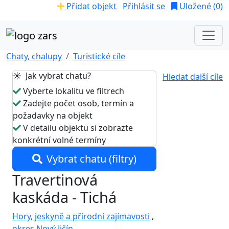
Přidat objekt
Přihlásit se
Uložené (
0
)
Chaty, chalupy
Turistické cíle
☀️ Jak vybrat chatu?
Hledat další cíle
Vyberte lokalitu ve filtrech
Zadejte počet osob, termín a
požadavky na objekt
V detailu objektu si zobrazte
konkrétní volné termíny
Vybrat chatu (filtry)
Travertinová
kaskáda - Tichá
Hory, jeskyně a přírodní zajímavosti
,
okres Nový Jičín