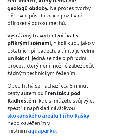
centimetrů, který nemá dle
geologů obdoby.
Na proces tvorby
pěnovce působí velice pozitivně i
přirozený porost mechů.
Vysrážený travertin tvoří
val s
příkrými stěnami
, nikoli kupu jako v
ostatních případech, a tímto je
velmi
unikátní
. Jedná se zde o přírodní
proces, který není možné zabezpečit
žádným technickým řešením.
Obec Tichá se nachází cca 5 minut
cesty autem od
Frenštátu pod
Radhoštěm
, kde si můžete svůj výlet
zpestřit například návštěvou
skokanského areálu Jiřího Rašky
nebo osvěžením v
místním
aquaparku.