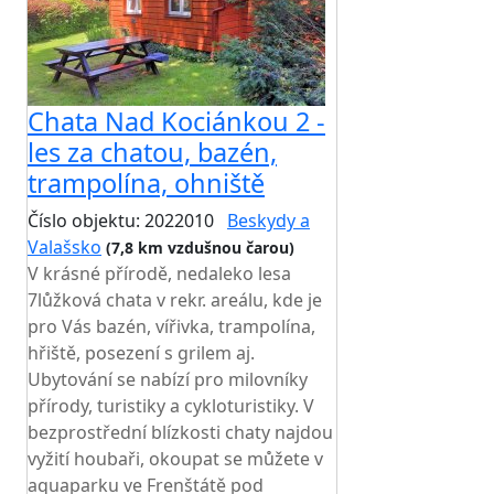
Chata Nad Kociánkou 2 -
les za chatou, bazén,
trampolína, ohniště
Číslo objektu: 2022010
Beskydy a
Valašsko
(7,8 km vzdušnou čarou)
V krásné přírodě, nedaleko lesa
7lůžková chata v rekr. areálu, kde je
pro Vás bazén, vířivka, trampolína,
hřiště, posezení s grilem aj.
Ubytování se nabízí pro milovníky
přírody, turistiky a cykloturistiky. V
bezprostřední blízkosti chaty najdou
vyžití houbaři, okoupat se můžete v
aquaparku ve Frenštátě pod