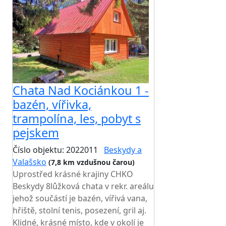
Chata Nad Kociánkou 1 -
bazén, vířivka,
trampolína, les, pobyt s
pejskem
Číslo objektu: 2022011
Beskydy a
Valašsko
(7,8 km vzdušnou čarou)
Uprostřed krásné krajiny CHKO
Beskydy 8lůžková chata v rekr. areálu
jehož součástí je bazén, vířivá vana,
hřiště, stolní tenis, posezení, gril aj.
Klidné, krásné místo, kde v okolí je