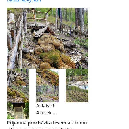
prev
next
A dalších
4
fotek ...
Příjemná
procházka lesem
a k tomu