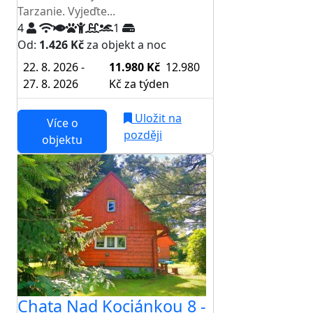
Tarzanie. Vyjeďte...
4
1
Od:
1.426 Kč
za objekt a noc
22. 8. 2026 -
11.980 Kč
12.980
27. 8. 2026
Kč
za týden
Uložit na
Více o
později
objektu
Chata Nad Kociánkou 8 -