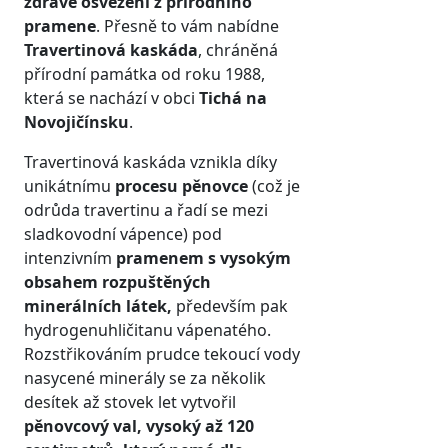
zdravé osvěžení z přírodního
pramene
. Přesně to vám nabídne
Travertinová kaskáda
, chráněná
přírodní památka od roku 1988,
která se nachází v obci
Tichá na
Novojičínsku
.
Travertinová kaskáda vznikla díky
unikátnímu
procesu pěnovce
(což je
odrůda travertinu a řadí se mezi
sladkovodní vápence) pod
intenzivním
pramenem s vysokým
obsahem rozpuštěných
minerálních látek,
především pak
hydrogenuhličitanu vápenatého.
Rozstřikováním prudce tekoucí vody
nasycené minerály se za několik
desítek až stovek let vytvořil
pěnovcový val, vysoký až 120