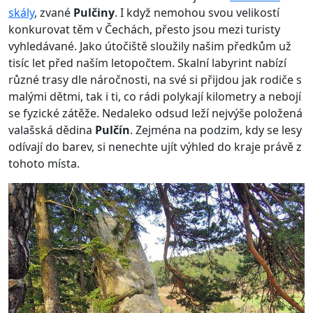
skály
, zvané
Pulčiny
. I když nemohou svou velikostí
konkurovat těm v Čechách, přesto jsou mezi turisty
vyhledávané. Jako útočiště sloužily našim předkům už
tisíc let před naším letopočtem. Skalní labyrint nabízí
různé trasy dle náročnosti, na své si přijdou jak rodiče s
malými dětmi, tak i ti, co rádi polykají kilometry a nebojí
se fyzické zátěže. Nedaleko odsud leží nejvýše položená
valašská dědina
Pulčín
. Zejména na podzim, kdy se lesy
odívají do barev, si nenechte ujít výhled do kraje právě z
tohoto místa.