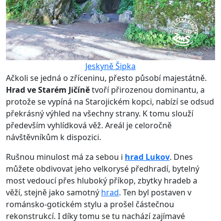
Jeskyně Šipka
Ačkoli se jedná o zříceninu, přesto působí majestátně.
Hrad ve Starém Jičíně
tvoří přirozenou dominantu, a
protože se vypíná na Starojickém kopci, nabízí se odsud
překrásný výhled na všechny strany. K tomu slouží
především vyhlídková věž. Areál je celoročně
návštěvníkům k dispozici.
Rušnou minulost má za sebou i
hrad Lukov
. Dnes
můžete obdivovat jeho velkorysé předhradí, bytelný
most vedoucí přes hluboký příkop, zbytky hradeb a
věží, stejně jako samotný
hrad
. Ten byl postaven v
románsko-gotickém stylu a prošel částečnou
rekonstrukcí. I díky tomu se tu nachází zajímavé