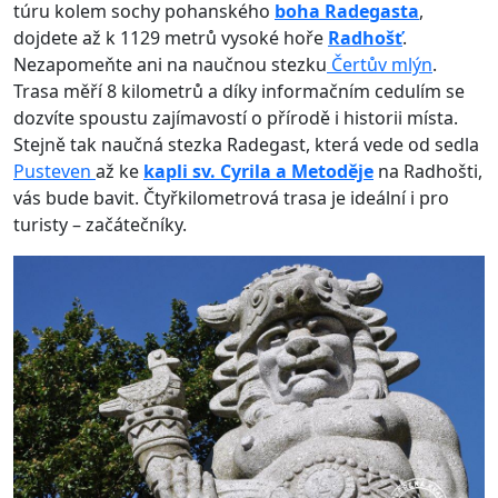
túru kolem sochy pohanského
boha Radegasta
,
dojdete až k 1129 metrů vysoké hoře
Radhošť
.
Nezapomeňte ani na naučnou stezku
Čertův mlýn
.
Trasa měří 8 kilometrů a díky informačním cedulím se
dozvíte spoustu zajímavostí o přírodě i historii místa.
Stejně tak naučná stezka Radegast, která vede od sedla
Pusteven
až ke
kapli sv. Cyrila a Metoděje
na Radhošti,
vás bude bavit. Čtyřkilometrová trasa je ideální i pro
turisty – začátečníky.