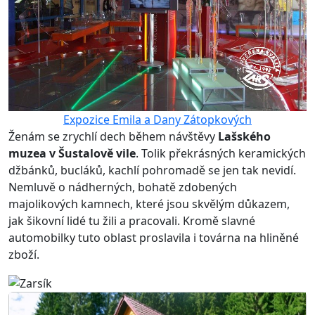
Expozice Emila a Dany Zátopkových
Ženám se zrychlí dech během návštěvy
Lašského
muzea v Šustalově vile
. Tolik překrásných keramických
džbánků, bucláků, kachlí pohromadě se jen tak nevidí.
Nemluvě o nádherných, bohatě zdobených
majolikových kamnech, které jsou skvělým důkazem,
jak šikovní lidé tu žili a pracovali. Kromě slavné
automobilky tuto oblast proslavila i továrna na hliněné
zboží.