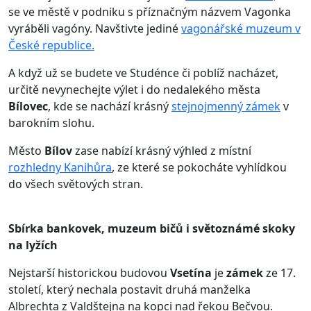
se ve městě v podniku s příznačným názvem Vagonka
vyráběli vagóny. Navštivte jediné
vagonářské muzeum v
České republice.
A když už se budete ve Studénce či poblíž nacházet,
určitě nevynechejte výlet i do nedalekého města
Bílovec
, kde se nachází krásný
stejnojmenný zámek
v
barokním slohu.
Město
Bílov
zase nabízí krásný výhled z místní
rozhledny Kanihůra
, ze které se pokocháte vyhlídkou
do všech světových stran.
Sbírka bankovek, muzeum bičů i světoznámé skoky
na lyžích
Nejstarší historickou budovou
Vsetína
je
zámek
ze 17.
století, který nechala postavit druhá manželka
Albrechta z Valdštejna na kopci nad řekou Bečvou.