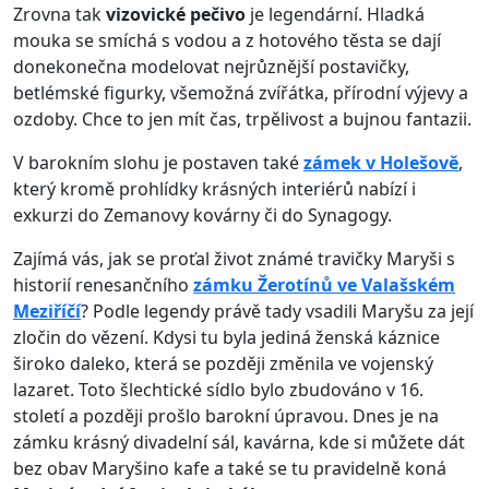
Zrovna tak
vizovické pečivo
je legendární. Hladká
mouka se smíchá s vodou a z hotového těsta se dají
donekonečna modelovat nejrůznější postavičky,
betlémské figurky, všemožná zvířátka, přírodní výjevy a
ozdoby. Chce to jen mít čas, trpělivost a bujnou fantazii.
V barokním slohu je postaven také
zámek v Holešově
,
který kromě prohlídky krásných interiérů nabízí i
exkurzi do Zemanovy kovárny či do Synagogy.
Zajímá vás, jak se proťal život známé travičky Maryši s
historií renesančního
zámku Žerotínů ve Valašském
Meziříčí
? Podle legendy právě tady vsadili Maryšu za její
zločin do vězení. Kdysi tu byla jediná ženská káznice
široko daleko, která se později změnila ve vojenský
lazaret. Toto šlechtické sídlo bylo zbudováno v 16.
století a později prošlo barokní úpravou. Dnes je na
zámku krásný divadelní sál, kavárna, kde si můžete dát
bez obav Maryšino kafe a také se tu pravidelně koná