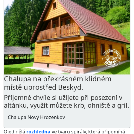
Chalupa na překrásném klidném
místě uprostřed Beskyd.
Příjemné chvíle si užijete při posezení v
altánku, využít můžete krb, ohniště a gril.
Chalupa Nový Hrozenkov
Ojedinělá
rozhledna
ve tvaru spirály, která připomíná