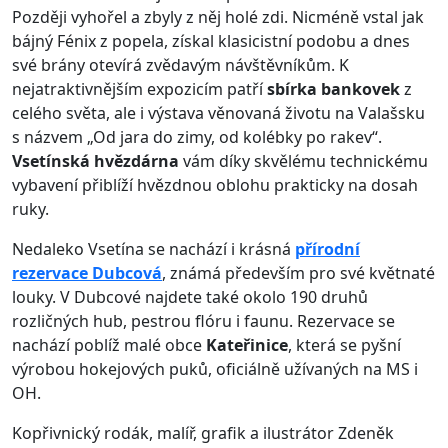
Později vyhořel a zbyly z něj holé zdi. Nicméně vstal jak
bájný Fénix z popela, získal klasicistní podobu a dnes
své brány otevírá zvědavým návštěvníkům. K
nejatraktivnějším expozicím patří
sbírka bankovek
z
celého světa, ale i výstava věnovaná životu na Valašsku
s názvem „Od jara do zimy, od kolébky po rakev“.
Vsetínská hvězdárna
vám díky skvělému technickému
vybavení přiblíží hvězdnou oblohu prakticky na dosah
ruky.
Nedaleko Vsetína se nachází i krásná
přírodní
rezervace Dubcová
, známá především pro své květnaté
louky. V Dubcové najdete také okolo 190 druhů
rozličných hub, pestrou flóru i faunu. Rezervace se
nachází poblíž malé obce
Kateřinice
, která se pyšní
výrobou hokejových puků, oficiálně užívaných na MS i
OH.
Kopřivnický rodák, malíř, grafik a ilustrátor Zdeněk