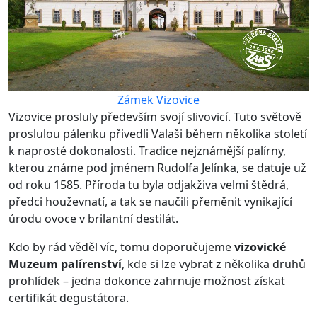
Zámek Vizovice
Vizovice prosluly především svojí slivovicí. Tuto světově
proslulou pálenku přivedli Valaši během několika století
k naprosté dokonalosti. Tradice nejznámější palírny,
kterou známe pod jménem Rudolfa Jelínka, se datuje už
od roku 1585. Příroda tu byla odjakživa velmi štědrá,
předci houževnatí, a tak se naučili přeměnit vynikající
úrodu ovoce v brilantní destilát.
Kdo by rád věděl víc, tomu doporučujeme
vizovické
Muzeum palírenství
, kde si lze vybrat z několika druhů
prohlídek – jedna dokonce zahrnuje možnost získat
certifikát degustátora.