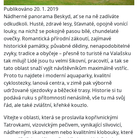
Publikováno 20. 1. 2019
Nádherné panorama Beskyd, ať se na ně zadíváte
odkudkoli. Husté, zdravé lesy, šťavnaté, opojně vonící
louky, na nichž se pokojně pasou bílé, chundelaté
ovečky. Romantická přírodní zákoutí, zajímavé
historické památky, půvabné dědiny, nenapodobitelné
zvyky, tradice a obyčeje – přesně to turisté na Valašsku
tak milují! Lidé jsou tu velmi šikovní, pracovití, a tak se
tato oblast snaží vyjít návštěvníkům maximálně vstříc.
Proto tu najdete i moderní aquaparky, kvalitní
cyklostezky, lanová centra, v zimě pak výborně
udržované sjezdovky a běžecké trasy. Historie si tu
podává ruku s přítomností nenásilně, vše tu má svůj
řád, ale také zvláštní, křehké kouzlo.
Vítejte v oblasti, která se proslavila kopřivnickými
Tatrovkami, vizovickým pečivem, vynikající slivovicí,
nádherným skanzenem nebo kvalitními klobouky, které