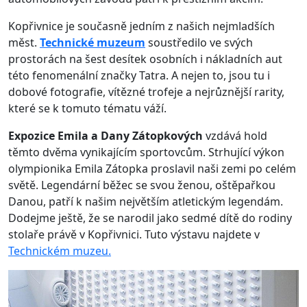
Kopřivnice je současně jedním z našich nejmladších
měst.
Technické muzeum
soustředilo ve svých
prostorách na šest desítek osobních i nákladních aut
této fenomenální značky Tatra. A nejen to, jsou tu i
dobové fotografie, vítězné trofeje a nejrůznější rarity,
které se k tomuto tématu váží.
Expozice Emila a Dany Zátopkových
vzdává hold
těmto dvěma vynikajícím sportovcům. Strhující výkon
olympionika Emila Zátopka proslavil naši zemi po celém
světě. Legendární běžec se svou ženou, oštěpařkou
Danou, patří k našim největším atletickým legendám.
Dodejme ještě, že se narodil jako sedmé dítě do rodiny
stolaře právě v Kopřivnici. Tuto výstavu najdete v
Technickém muzeu.