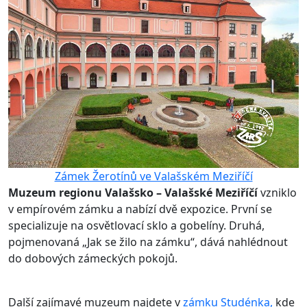
Zámek Žerotínů ve Valašském Meziříčí
Muzeum regionu Valašsko – Valašské Meziříčí
vzniklo
v empírovém zámku a nabízí dvě expozice. První se
specializuje na osvětlovací sklo a gobelíny. Druhá,
pojmenovaná „Jak se žilo na zámku“, dává nahlédnout
do dobových zámeckých pokojů.
Další zajímavé muzeum najdete v
zámku Studénka,
kde