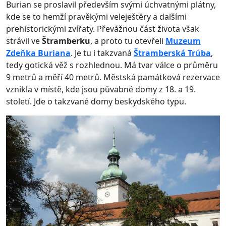
Burian se proslavil především svými úchvatnými plátny,
kde se to hemží pravěkými veleještěry a dalšími
prehistorickými zvířaty. Převážnou část života však
strávil ve
Štramberku
, a proto tu otevřeli
Muzeum
Zdeňka Buriana
. Je tu i takzvaná
Štramberská Trúba
,
tedy gotická věž s rozhlednou. Má tvar válce o průměru
9 metrů a měří 40 metrů. Městská památková rezervace
vznikla v místě, kde jsou půvabné domy z 18. a 19.
století. Jde o takzvané domy beskydského typu.