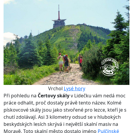
Vrchol
Lysé hory
Při pohledu na
Čertovy skály
v Lidečku vám nedá moc
práce odhalit, proč dostaly právě tento název. Kolmé
pískovcové skály jsou jako stvořené pro lezce, kteří je s
chutí zdolávají. Asi 3 kilometry odsud se v hlubokých
beskydských lesích skrývá i největší skalní masiv na
Moravě. Toto skalní město dostalo jméno
Pulčínské