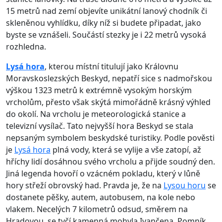
15 metrů nad zemí objevíte unikátní lanový chodník či
skleněnou vyhlídku, díky níž si budete připadat, jako
byste se vznášeli. Součástí stezky je i 22 metrů vysoká
rozhledna.
Lysá hora
, kterou místní titulují jako Královnu
Moravskoslezských Beskyd, nepatří sice s nadmořskou
výškou 1323 metrů k extrémně vysokým horským
vrcholům, přesto však skýtá mimořádně krásný výhled
do okolí. Na vrcholu je meteorologická stanice a
televizní vysílač. Tato nejvyšší hora Beskyd se stala
nepsaným symbolem beskydské turistiky. Podle pověsti
je
Lysá hora
plná vody, která se vylije a vše zatopí, až
hříchy lidí dosáhnou svého vrcholu a přijde soudný den.
Jiná legenda hovoří o vzácném pokladu, který v lůně
hory střeží obrovský had. Pravda je, že na
Lysou horu
se
dostanete pěšky, autem, autobusem, na kole nebo
vlakem. Necelých 7 kilometrů odsud, směrem na
Hradovou, se tyčí kamenná mohyla Ivančena. Pomník