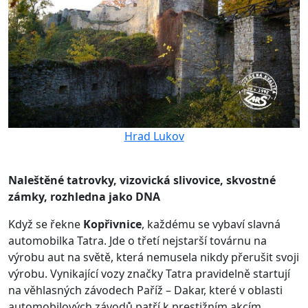
Hrad Lukov
Naleštěné tatrovky, vizovická slivovice, skvostné
zámky, rozhledna jako DNA
Když se řekne
Kopřivnice
, každému se vybaví slavná
automobilka Tatra. Jde o třetí nejstarší továrnu na
výrobu aut na světě, která nemusela nikdy přerušit svoji
výrobu. Vynikající vozy značky Tatra pravidelně startují
na věhlasných závodech Paříž – Dakar, které v oblasti
automobilových závodů patří k prestižním akcím.