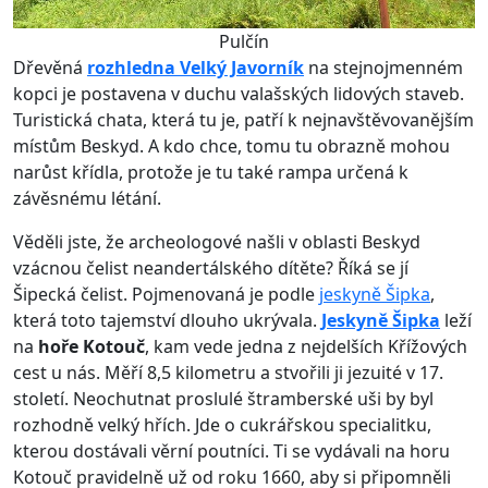
Pulčín
Dřevěná
rozhledna Velký Javorník
na stejnojmenném
kopci je postavena v duchu valašských lidových staveb.
Turistická chata, která tu je, patří k nejnavštěvovanějším
místům Beskyd. A kdo chce, tomu tu obrazně mohou
narůst křídla, protože je tu také rampa určená k
závěsnému létání.
Věděli jste, že archeologové našli v oblasti Beskyd
vzácnou čelist neandertálského dítěte? Říká se jí
Šipecká čelist. Pojmenovaná je podle
jeskyně Šipka
,
která toto tajemství dlouho ukrývala.
Jeskyně Šipka
leží
na
hoře Kotouč
, kam vede jedna z nejdelších Křížových
cest u nás. Měří 8,5 kilometru a stvořili ji jezuité v 17.
století. Neochutnat proslulé štramberské uši by byl
rozhodně velký hřích. Jde o cukrářskou specialitku,
kterou dostávali věrní poutníci. Ti se vydávali na horu
Kotouč pravidelně už od roku 1660, aby si připomněli