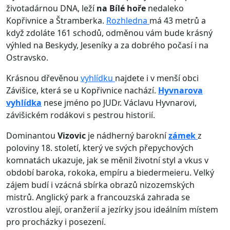
životadárnou DNA, leží
na Bílé hoře
nedaleko
Kopřivnice a Štramberka.
Rozhledna
má 43 metrů a
když zdoláte 161 schodů, odměnou vám bude krásný
výhled na Beskydy, Jeseníky a za dobrého počasí i na
Ostravsko.
Krásnou dřevěnou
vyhlídku
najdete i v menší obci
Závišice, která se u Kopřivnice nachází.
Hyvnarova
vyhlídka
nese jméno po JUDr. Václavu Hyvnarovi,
závišickém rodákovi s pestrou historií.
Dominantou
Vizovic
je nádherný barokní
zámek
z
poloviny 18. století, který ve svých přepychových
komnatách ukazuje, jak se měnil životní styl a vkus v
období baroka, rokoka, empíru a biedermeieru. Velký
zájem budí i vzácná sbírka obrazů nizozemských
mistrů. Anglický park a francouzská zahrada se
vzrostlou alejí, oranžerií a jezírky jsou ideálním místem
pro procházky i posezení.