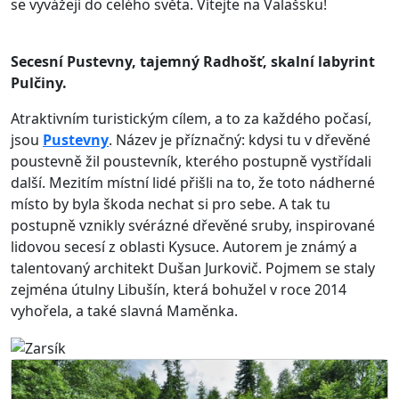
se vyvážejí do celého světa. Vítejte na Valašsku!
Secesní Pustevny, tajemný Radhošť, skalní labyrint
Pulčiny.
Atraktivním turistickým cílem, a to za každého počasí,
jsou
Pustevny
. Název je příznačný: kdysi tu v dřevěné
poustevně žil poustevník, kterého postupně vystřídali
další. Mezitím místní lidé přišli na to, že toto nádherné
místo by byla škoda nechat si pro sebe. A tak tu
postupně vznikly svérázné dřevěné sruby, inspirované
lidovou secesí z oblasti Kysuce. Autorem je známý a
talentovaný architekt Dušan Jurkovič. Pojmem se staly
zejména útulny Libušín, která bohužel v roce 2014
vyhořela, a také slavná Maměnka.