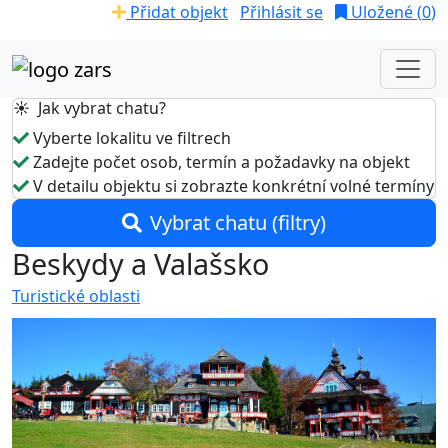
Přidat objekt
Přihlásit se
Uložené (
0
)
☀️ Jak vybrat chatu?
Vyberte lokalitu ve filtrech
Zadejte počet osob, termín a požadavky na objekt
V detailu objektu si zobrazte konkrétní volné termíny
Vybrat chatu (filtry)
Beskydy a Valašsko
Turistické oblasti