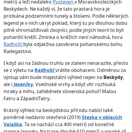
metrů a leží nedaleko
Pusteven
v Moravskoslezských
Beskydech. Ne každý ví, že tato prastará hora je
protkána podzemními tunely a štolami. Podle některých
legend je v nich ukryt poklad, který tu po dlouhou dobu
pilně shromažďovali zbojníci, podle jiných teorií to byli
pohanští kněží. Zmínka o kněžích není náhodná, hora
Radhošť
byla odjakživa zasvěcena pohanskému bohu
Radegastovi.
I když asi na žádnou truhlu se zlatem nenarazíte, přesto
se z výletu na
Radhošť
vrátíte obohaceni. Odměnou za
výstup vám bude majestátní výhled nejen na
Beskydy
,
ale i
Jeseníky
, Vsetínské vrchy a když vítr rozfouká
mraky a mlhu, zahlédnete slovenská pohoří Malou
Fatru a ZápadníTatry.
Krásný výhled na beskydskou přírodu nabízí také
poměrně nedávno otevřená (2019)
Stezka v oblacích
Valaška
. Ta se nachází cca 400 metrů od konečné
stanice lanovky. Na trase dlouhé 610 metrů a vysoké až