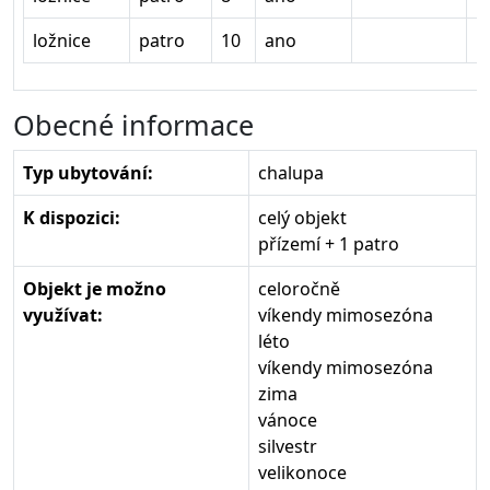
ložnice
patro
10
ano
1
Obecné informace
Typ ubytování:
chalupa
K dispozici:
celý objekt
přízemí + 1 patro
Objekt je možno
celoročně
využívat:
víkendy mimosezóna
léto
víkendy mimosezóna
zima
vánoce
silvestr
velikonoce