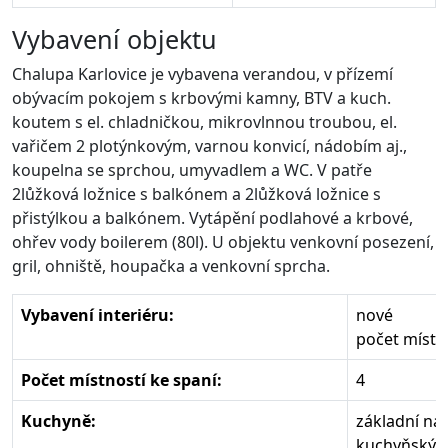
Vybavení objektu
Chalupa Karlovice je vybavena verandou, v přízemí
obývacím pokojem s krbovými kamny, BTV a kuch.
koutem s el. chladničkou, mikrovlnnou troubou, el.
vařičem 2 plotýnkovým, varnou konvicí, nádobím aj.,
koupelna se sprchou, umyvadlem a WC. V patře
2lůžková ložnice s balkónem a 2lůžková ložnice s
přistýlkou a balkónem. Vytápění podlahové a krbové,
ohřev vody boilerem (80l). U objektu venkovní posezení,
gril, ohniště, houpačka a venkovní sprcha.
Vybavení interiéru:
nové
počet místn
Počet místností ke spaní:
4
Kuchyně:
základní ná
kuchyňský 