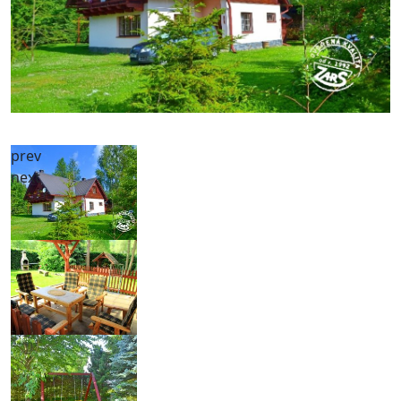
prev
next