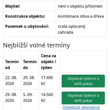
Majitel:
není v objektu přítomen
Konstrukce objektu:
kombinace zdiva a dřeva
Pozemek u ubytování:
zcela oplocený
zahrada
Nejbližší volné termíny
Cena za
Termín
Termín
objekt /
od
do
týden
22. 08.
29. 08.
17.490
Objednat týdenní a
2026
2026
Kč
delší pobyt
29. 08.
5. 09.
14.560
Objednat týdenní a
2026
2026
Kč
delší pobyt
Objednat víkendový