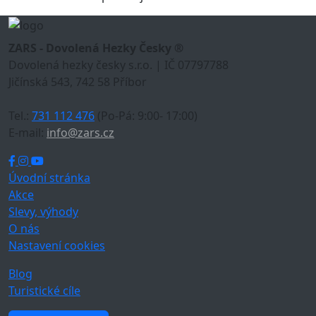
ZARS - Dovolená Hezky Česky ®
Dovolená hezky česky s.r.o. | IČ 07797788
Jičínská 543, 742 58 Příbor
Tel.:
731 112 476
(Po-Pá: 9:00- 17:00)
E-mail:
info@zars.cz
Úvodní stránka
Akce
Slevy, výhody
O nás
Nastavení cookies
Blog
Turistické cíle