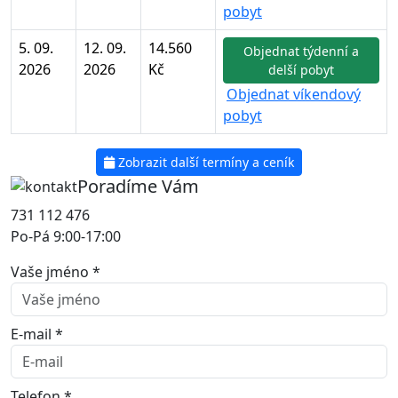
pobyt
5. 09.
12. 09.
14.560
Objednat týdenní a
2026
2026
Kč
delší pobyt
Objednat víkendový
pobyt
Zobrazit další termíny a ceník
Poradíme Vám
731 112 476
Po-Pá 9:00-17:00
Vaše jméno *
E-mail *
Telefon *