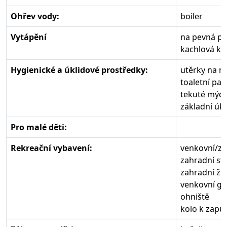
Ohřev vody:
boiler
Vytápění
na pevná pa
kachlová k
Hygienické a úklidové prostředky:
utěrky na n
toaletní pap
tekuté mýdl
základní úk
Pro malé děti:
Rekreační vybavení:
venkovní/za
zahradní stů
zahradní žid
venkovní gri
ohniště
kolo k zapůj