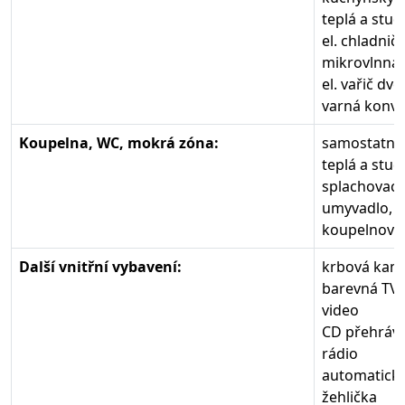
teplá a stu
el. chladnič
mikrovlnná 
el. vařič dv
varná konvi
Koupelna, WC, mokrá zóna:
samostatná
teplá a stu
splachovací
umyvadlo, p
koupelnová 
Další vnitřní vybavení:
krbová kamn
barevná TV,
video
CD přehráv
rádio
automatick
žehlička