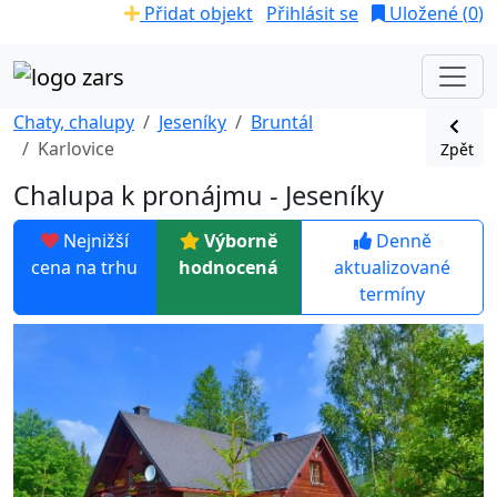
Přidat objekt
Přihlásit se
Uložené (
0
)
Chaty, chalupy
Jeseníky
Bruntál
Karlovice
Zpět
Chalupa k pronájmu - Jeseníky
Nejnižší
Výborně
Denně
cena na trhu
hodnocená
aktualizované
termíny