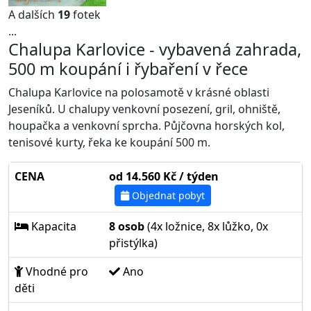
A dalších
19
fotek
...
Chalupa Karlovice - vybavená zahrada,
500 m koupání i řybaření v řece
Chalupa Karlovice na polosamotě v krásné oblasti
Jeseníků. U chalupy venkovní posezení, gril, ohniště,
houpačka a venkovní sprcha. Půjčovna horských kol,
tenisové kurty, řeka ke koupání 500 m.
CENA
od 14.560 Kč / týden
Objednat pobyt
Kapacita
8 osob
(4x ložnice, 8x lůžko, 0x
přistýlka)
Vhodné pro
Ano
děti