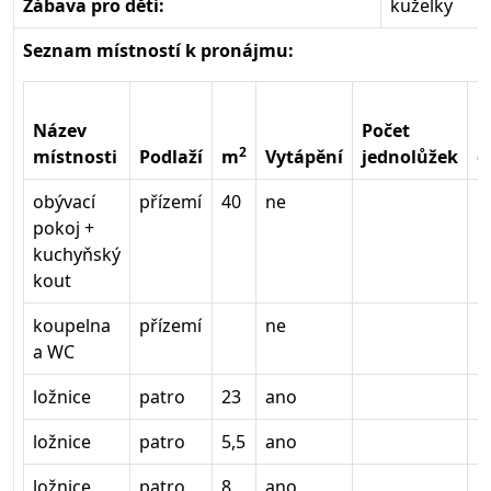
Zábava pro děti:
kuželky
Seznam místností k pronájmu:
Název
Počet
P
2
místnosti
Podlaží
m
Vytápění
jednolůžek
d
obývací
přízemí
40
ne
pokoj +
kuchyňský
kout
koupelna
přízemí
ne
a WC
ložnice
patro
23
ano
1
ložnice
patro
5,5
ano
1
ložnice
patro
8
ano
1