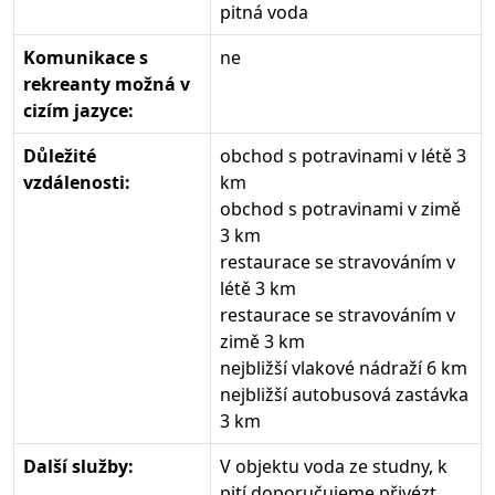
pitná voda
Komunikace s
ne
rekreanty možná v
cizím jazyce:
Důležité
obchod s potravinami v létě 3
vzdálenosti:
km
obchod s potravinami v zimě
3 km
restaurace se stravováním v
létě 3 km
restaurace se stravováním v
zimě 3 km
nejbližší vlakové nádraží 6 km
nejbližší autobusová zastávka
3 km
Další služby:
V objektu voda ze studny, k
pití doporučujeme přivézt