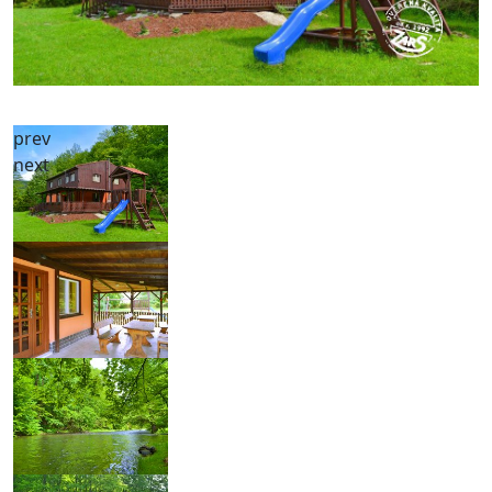
prev
next