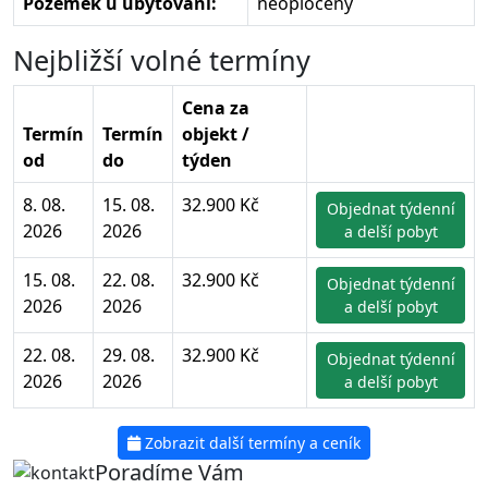
Pozemek u ubytování:
neoplocený
Nejbližší volné termíny
Cena za
Termín
Termín
objekt /
od
do
týden
8. 08.
15. 08.
32.900 Kč
Objednat týdenní
2026
2026
a delší pobyt
15. 08.
22. 08.
32.900 Kč
Objednat týdenní
2026
2026
a delší pobyt
22. 08.
29. 08.
32.900 Kč
Objednat týdenní
2026
2026
a delší pobyt
Zobrazit další termíny a ceník
Poradíme Vám