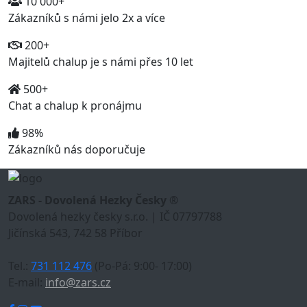
10 000+
Zákazníků s námi jelo 2x a více
200+
Majitelů chalup je s námi přes 10 let
500+
Chat a chalup k pronájmu
98%
Zákazníků nás doporučuje
ZARS - Dovolená Hezky Česky ®
Dovolená hezky česky s.r.o. | IČ 07797788
Jičínská 543, 742 58 Příbor
Tel.:
731 112 476
(Po-Pá: 9:00- 17:00)
E-mail:
info@zars.cz