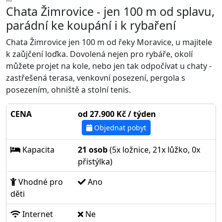
Chata Žimrovice - jen 100 m od splavu,
parádní ke koupání i k rybaření
Chata Žimrovice jen 100 m od řeky Moravice, u majitele
k zaůjčení loďka. Dovolená nejen pro rybáře, okolí
můžete projet na kole, nebo jen tak odpočívat u chaty -
zastřešená terasa, venkovní posezení, pergola s
posezením, ohniště a stolní tenis.
CENA
od 27.900 Kč / týden
Objednat pobyt
Kapacita
21 osob
(5x ložnice, 21x lůžko, 0x
přistýlka)
Vhodné pro
Ano
děti
Internet
Ne