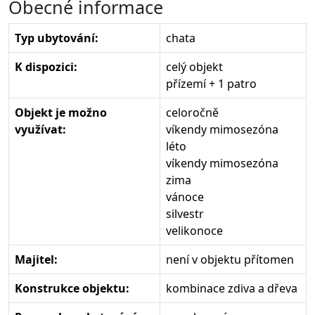
Obecné informace
Typ ubytování:
chata
K dispozici:
celý objekt
přízemí + 1 patro
Objekt je možno
celoročně
využívat:
víkendy mimosezóna
léto
víkendy mimosezóna
zima
vánoce
silvestr
velikonoce
Majitel:
není v objektu přítomen
Konstrukce objektu:
kombinace zdiva a dřeva