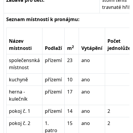
travnaté hřiš
Seznam místností k pronájmu:
Název
Počet
2
místnosti
Podlaží
m
Vytápění
jednolůže
společensnká
přízemí
23
ano
místnost
kuchyně
přízemí
10
ano
herna -
přízemí
17
ano
kulečník
pokoj č. 1
přízemí
14
ano
2
pokoj č. 2
1.
15
ano
2
patro