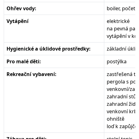
Ohřev vody:
boiler, počet 
Vytápění
elektrické
na pevná pali
vytápění v ko
Hygienické a úklidové prostředky:
základní úkli
Pro malé děti:
postýlka
Rekreační vybavení:
zastřešená te
pergola s po
venkovní/zah
zahradní stůl,
zahradní židle
venkovní krb
ohniště
loď k zapůjčen
Zábava pro děti:
stolní tenis