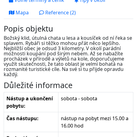
Volné termíny a ceník
Tipy v okolí
Mapa
Reference (2)
Popis objektu
Božský klid, útulná chata u lesa a kousíček od ní řeka se
splavem. Rybáři si těžko mohou přát něco lepšího.
Nejbližší obec je odsud 3 kilometry. V okolí parádní
možnosti koupání pod širým nebem. Až se nabažíte
procházek v přírodě a výletů na kole, doporučujeme
využít skutečnosti, že tato oblast je velmi bohatá na
rozmanité turistické cíle. Na své si tu přijde opravdu
každý.
Důležité informace
Nástup a ukončení
sobota - sobota
pobytu:
Čas nástupu:
nástup na pobyt mezi 15.00 a
16.00 hod