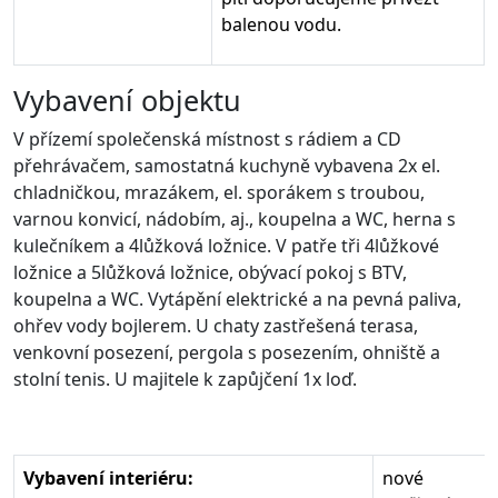
balenou vodu.
Vybavení objektu
V přízemí společenská místnost s rádiem a CD
přehrávačem, samostatná kuchyně vybavena 2x el.
chladničkou, mrazákem, el. sporákem s troubou,
varnou konvicí, nádobím, aj., koupelna a WC, herna s
kulečníkem a 4lůžková ložnice. V patře tři 4lůžkové
ložnice a 5lůžková ložnice, obývací pokoj s BTV,
koupelna a WC. Vytápění elektrické a na pevná paliva,
ohřev vody bojlerem. U chaty zastřešená terasa,
venkovní posezení, pergola s posezením, ohniště a
stolní tenis. U majitele k zapůjčení 1x loď.
Vybavení interiéru:
nové