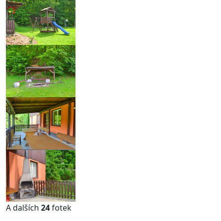
A dalších
24
fotek
...