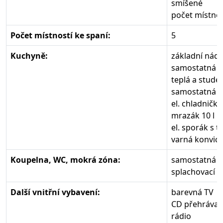
smíšené
počet místnos
Počet místností ke spaní:
5
Kuchyně:
základní nád
samostatná
teplá a stude
samostatná k
el. chladnička
mrazák 10 l
el. sporák s 
varná konvic
Koupelna, WC, mokrá zóna:
samostatná k
splachovací W
Další vnitřní vybavení:
barevná TV
CD přehrávač
rádio