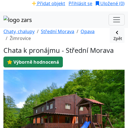
Přidat objekt
Přihlásit se
Uložené (
0
)
Chaty, chalupy
Střední Morava
Opava
Žimrovice
Zpět
Chata k pronájmu - Střední Morava
Výborně hodnocená