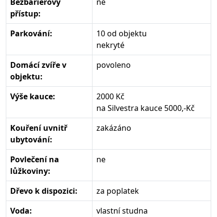
Bezbariérový
ne
přístup:
Parkování:
10 od objektu
nekryté
Domácí zvíře v
povoleno
objektu:
Výše kauce:
2000 Kč
na Silvestra kauce 5000,-Kč
Kouření uvnitř
zakázáno
ubytování:
Povlečení na
ne
lůžkoviny:
Dřevo k dispozici:
za poplatek
Voda:
vlastní studna