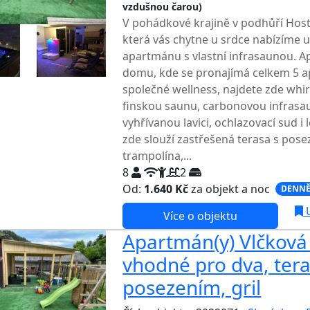
vzdušnou čarou)
V pohádkové krajině v podhůří Host
která vás chytne u srdce nabízíme 
apartmánu s vlastní infrasaunou. A
domu, kde se pronajímá celkem 5 a
společné wellness, najdete zde whir
finskou saunu, carbonovou infrasa
vyhřívanou lavici, ochlazovací sud i
zde slouží zastřešená terasa s pose
trampolína,...
8
2
Od:
1.640 Kč
za objekt a noc
DENNĚ
U
Více o objektu
Apartmán(y) Vlčková 
vhodné pro dva, tera
posezením, gril