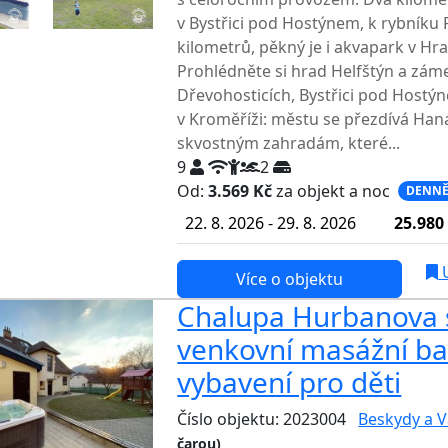
v Bystřici pod Hostýnem, k rybníku 
kilometrů, pěkný je i akvapark v Hr
Prohlédněte si hrad Helfštýn a zám
Dřevohosticích, Bystřici pod Hostýn
v Kroměříži: městu se přezdívá Hanác
skvostným zahradám, které...
9
2
Od:
3.569 Kč
za objekt a noc
DENNĚ
22. 8. 2026 - 29. 8. 2026
25.980
U
Více o objektu
Chalupa Hurbanova 
venkovní masážní ba
vybavení pro děti
Číslo objektu: 2023004
Beskydy a V
čarou)