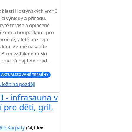
oblasti Hostýnských vrchů
jící výhledy a přírodu.
ryté terase a oplocené
ečkem a houpačkami pro
loročně, v létě poznejte
ázkou, v zimě nasadíte
o 8 km vzdáleného Ski
lometrů najdete hrad...
 AKTUALIZOVANÉ TERMÍNY
ložit na později
I - infrasauna v
pro děti, gril,
Bílé Karpaty
(34,1 km