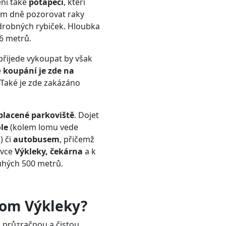
ení také
potápěči
, kteří
m dně pozorovat raky
drobných rybiček. Hloubka
6 metrů.
přijede vykoupat by však
e
koupání je zde na
 Také je zde zakázáno
placené parkoviště
. Dojet
ole
(kolem lomu vede
) či
autobusem
, přičemž
ávce
Výkleky, čekárna
a k
uhých 500 metrů.
lom Výkleky?
 průzračnou a čistou