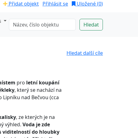
Přidat objekt
Přihlásit se
Uložené (
0
)
s
Hledat další cíle
místem
pro
letní koupání
ýkleky
, který se nachází na
 Lipníku nad Bečvou (cca
kalisky
, ze kterých je na
ný výhled.
Voda je zde
s viditelností do hloubky