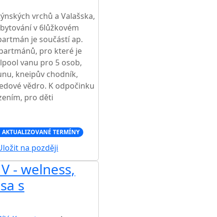
ýnských vrchů a Valašska,
ubytování v 6lůžkovém
partmán je součástí ap.
partmánů, pro které je
lpool vanu pro 5 osob,
unu, kneipův chodník,
 ledové vědro. K odpočinku
zením, pro děti
 AKTUALIZOVANÉ TERMÍNY
ložit na později
V - welness,
sa s