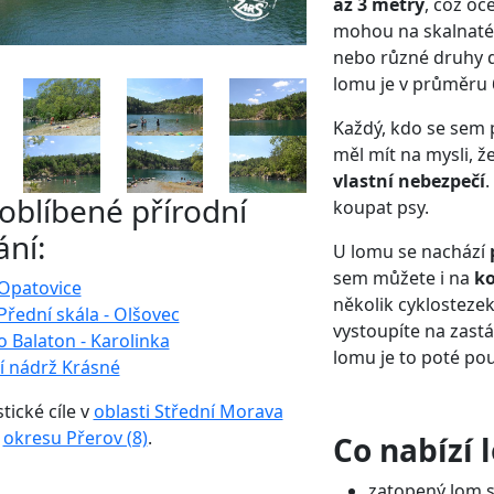
až 3 metry
, což oc
mohou na skalnaté
nebo různé druhy 
lomu je v průměru 
Každý, kdo se sem 
měl mít na mysli, ž
vlastní nebezpečí
.
 oblíbené přírodní
koupat psy.
ní:
U lomu se nachází
sem můžete i na
k
Opatovice
několik cyklostezek
řední skála - Olšovec
vystoupíte na zast
o Balaton - Karolinka
lomu je to poté po
í nádrž Krásné
stické cíle v
oblasti Střední Morava
o
okresu Přerov (8)
.
Co nabízí 
zatopený lom s