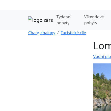
Týdenní
Víkendové
pobyty
pobyty
Chaty, chalupy
Turistické cíle
Lom
Vodní plo