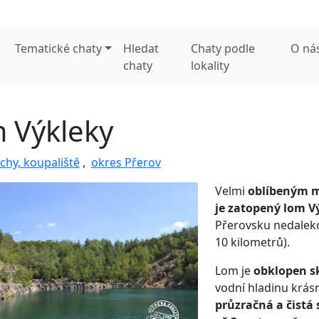
Tematické chaty
Hledat
Chaty podle
O ná
chaty
lokality
 Výkleky
chy, koupaliště
,
okres Přerov
Velmi
oblíbeným 
je zatopený lom V
Přerovsku nedaleko
10 kilometrů).
Lom je
obklopen s
vodní hladinu krás
průzračná a čistá 