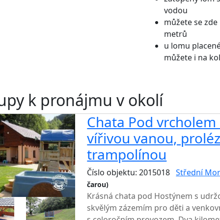
vodou
můžete se zde 
metrů
u lomu placené
můžete i na ko
upy k pronájmu v okolí
Chata Pod vrcholem 
vířivou vanou, prolé
trampolínou
Číslo objektu: 2015018
Střední Mo
čarou)
TOP HODNOCENÍ
Krásná chata pod Hostýnem s udrž
skvělým zázemím pro děti a venkovn
s celoročním provozem. Dva kilomet