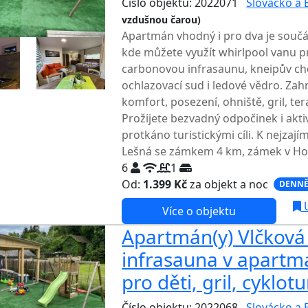
Číslo objektu: 2022071
Slovácko a 
vzdušnou čarou)
Apartmán vhodný i pro dva je součá
kde můžete využít whirlpool vanu p
carbonovou infrasaunu, kneipův cho
ochlazovací sud i ledové vědro. Zah
komfort, posezení, ohniště, gril, ter
Prožijete bezvadný odpočinek i aktiv
protkáno turistickými cíli. K nejzaj
Lešná se zámkem 4 km, zámek v Holeš
6
1
Od:
1.399 Kč
za objekt a noc
DENNĚ
U
Více o objektu
Apartmán(y) Vlčková 
infrasauna v apartm
pro děti, gril, cyklotu
Číslo objektu: 2022068
Slovácko a 