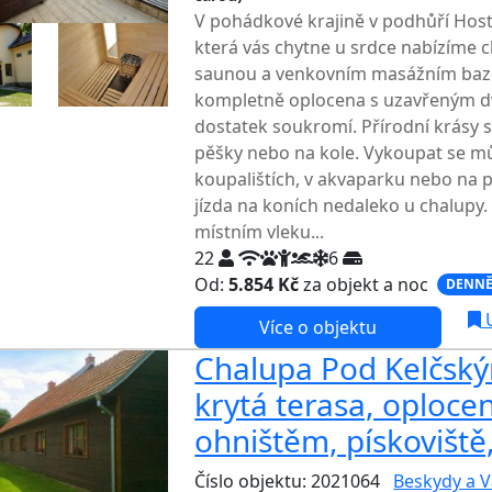
V pohádkové krajině v podhůří Host
která vás chytne u srdce nabízíme 
saunou a venkovním masážním baz
kompletně oplocena s uzavřeným dv
dostatek soukromí. Přírodní krásy si
pěšky nebo na kole. Vykoupat se m
koupalištích, v akvaparku nebo na p
jízda na koních nedaleko u chalupy. 
místním vleku...
22
6
Od:
5.854 Kč
za objekt a noc
DENNĚ
U
Více o objektu
Chalupa Pod Kelčský
krytá terasa, oploce
ohništěm, pískovišt
Číslo objektu: 2021064
Beskydy a V