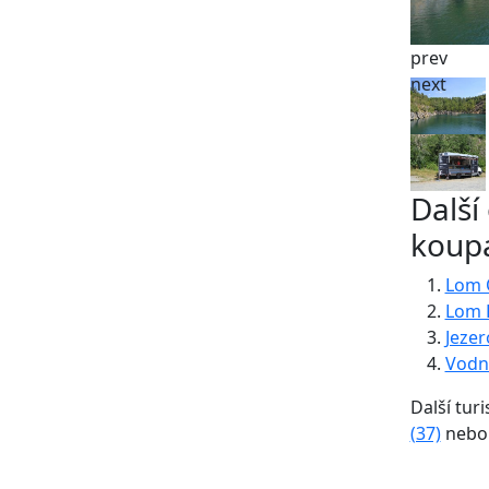
prev
next
Další
koupá
Lom 
Lom P
Jezer
Vodn
Další turi
(37)
neb