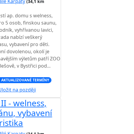
Bílé Karpaty
(34,1 km
stí ap. domu s welness,
ro 5 osob, finskou saunu,
dník, vyhřívanou lavici,
rada nabízí veškerý
asu, vybavení pro děti.
ní dovolenou, okolí je
ímavějším výletům patří ZOO
ově, v Bystřici pod...
 AKTUALIZOVANÉ TERMÍNY
ložit na později
II - welness,
ánu, vybavení
ristika
Bílé Karpaty
(34,1 km