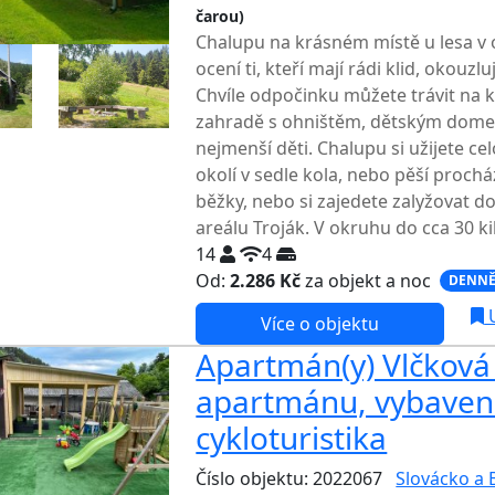
čarou)
Chalupu na krásném místě u lesa v 
ocení ti, kteří mají rádi klid, okouzlu
Chvíle odpočinku můžete trávit na k
zahradě s ohništěm, dětským dom
nejmenší děti. Chalupu si užijete ce
okolí v sedle kola, nebo pěší proch
běžky, nebo si zajedete zalyžovat d
areálu Troják. V okruhu do cca 30 ki
14
4
Od:
2.286 Kč
za objekt a noc
DENNĚ
U
Více o objektu
Apartmán(y) Vlčková 
apartmánu, vybavení 
cykloturistika
Číslo objektu: 2022067
Slovácko a 