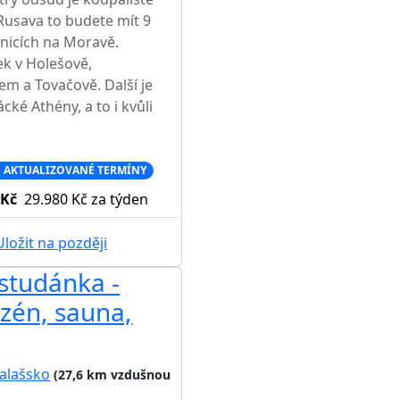
Rusava to budete mít 9
anicích na Moravě.
ek v Holešově,
em a Tovačově. Další je
ké Athény, a to i kvůli
 AKTUALIZOVANÉ TERMÍNY
 Kč
29.980 Kč
za týden
ložit na později
studánka -
zén, sauna,
alašsko
(27,6 km vzdušnou