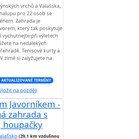
ýnských vrchů a Valašska,
chalupu pro 22 osob se
énem. Zahrada je
orem, který tak poskytuje
 vychutnejte při výletech
ůžete na nedalekých
řehradě. Tenisové kurty a
V zimě si zalyžujete na
 AKTUALIZOVANÉ TERMÍNY
ložit na později
m Javorníkem -
ná zahrada s
ě, houpačky
alašsko
(29,1 km vzdušnou