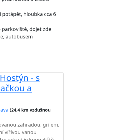
i potápět, hloubka cca 6
 parkoviště, dojet zde
le, autobusem
Hostýn - s
AKCE
začkou a
rava
(24,4 km vzdušnou
ovanou zahradou, grilem,
í vířivou vanou
ry odsud je koupaliště