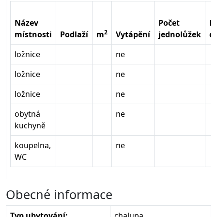
Název
Počet
P
2
místnosti
Podlaží
m
Vytápění
jednolůžek
d
ložnice
ne
ložnice
ne
ložnice
ne
obytná
ne
kuchyně
koupelna,
ne
WC
Obecné informace
Typ ubytování:
chalupa