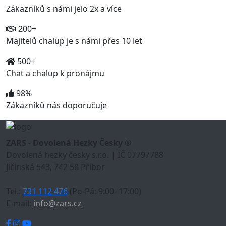
Zákazníků s námi jelo 2x a více
200+
Majitelů chalup je s námi přes 10 let
500+
Chat a chalup k pronájmu
98%
Zákazníků nás doporučuje
ZARS - Dovolená Hezky Česky ®
Dovolená hezky česky s.r.o. | IČ 07797788
Jičínská 543, 742 58 Příbor
Tel.:
731 112 476
(Po-Pá: 9:00- 17:00)
E-mail:
info@zars.cz