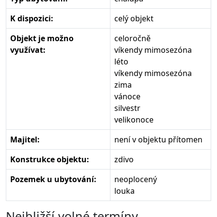
K dispozici:
celý objekt
Objekt je možno
celoročně
využívat:
víkendy mimosezóna
léto
víkendy mimosezóna
zima
vánoce
silvestr
velikonoce
Majitel:
není v objektu přítomen
Konstrukce objektu:
zdivo
Pozemek u ubytování:
neoplocený
louka
Nejbližší volné termíny