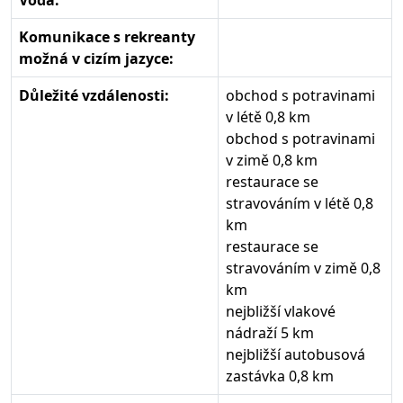
Voda:
Komunikace s rekreanty
možná v cizím jazyce:
Důležité vzdálenosti:
obchod s potravinami
v létě 0,8 km
obchod s potravinami
v zimě 0,8 km
restaurace se
stravováním v létě 0,8
km
restaurace se
stravováním v zimě 0,8
km
nejbližší vlakové
nádraží 5 km
nejbližší autobusová
zastávka 0,8 km