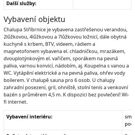
Další služby:
Vybavení objektu
Chalupa Stříbrnice je vybavena zastřešenou verandou,
2lůžkovou, 4lůžkovou a 7lůžkovou ložnicí, dále obytná
kuchyně s krbem, BTV, videem, rádiem a
magnetofonem vybavena el. chladničkou, mrazákem,
dvouplotýnkovým el. vařičem, sporákem na pevná
paliva, varnou konvicí, nádobím, aj. Koupelna s vanou a
WC. Vytápění elektrické a na pevná paliva, ohřev vody
boilerem. V chalupě sauna pro 6 osob. U chalupy
zahradní posezení, gril, ohniště, stolní tenis a venkovní
bazén s průměrem 4,5 m. K dispozici bez povlečení! Wi-
fi internet.
Vybavení interiéru:
smí
poče