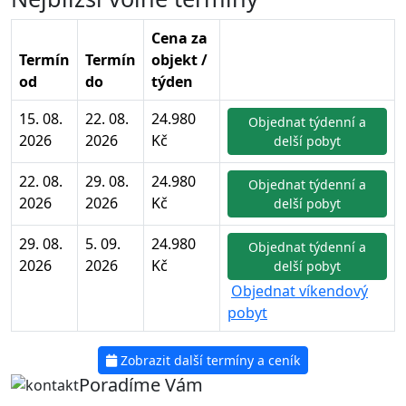
Cena za
Termín
Termín
objekt /
od
do
týden
15. 08.
22. 08.
24.980
Objednat týdenní a
2026
2026
Kč
delší pobyt
22. 08.
29. 08.
24.980
Objednat týdenní a
2026
2026
Kč
delší pobyt
29. 08.
5. 09.
24.980
Objednat týdenní a
2026
2026
Kč
delší pobyt
Objednat víkendový
pobyt
Zobrazit další termíny a ceník
Poradíme Vám