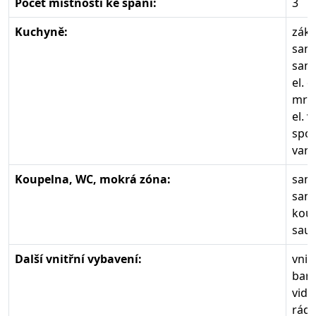
Počet místností ke spaní:
3
Kuchyně:
zákl
sam
samo
el. 
mra
el. 
spor
varn
Koupelna, WC, mokrá zóna:
samo
samo
koup
sau
Další vnitřní vybavení:
vnit
bare
vide
rádi