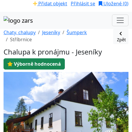
Přidat objekt
Přihlásit se
Uložené (
0
)
Chaty, chalupy
Jeseníky
Šumperk
Stříbrnice
Zpět
Chalupa k pronájmu - Jeseníky
Výborně hodnocená