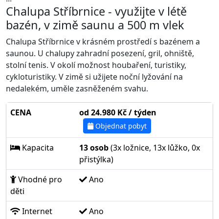
Chalupa Stříbrnice - využijte v létě
bazén, v zimě saunu a 500 m vlek
Chalupa Stříbrnice v krásném prostředí s bazénem a
saunou. U chalupy zahradní posezení, gril, ohniště,
stolní tenis. V okolí možnost houbaření, turistiky,
cykloturistiky. V zimě si užijete noční lyžování na
nedalekém, uměle zasněženém svahu.
CENA
od 24.980 Kč / týden
Objednat pobyt
Kapacita
13 osob
(3x ložnice, 13x lůžko, 0x
přistýlka)
Vhodné pro
Ano
děti
Internet
Ano