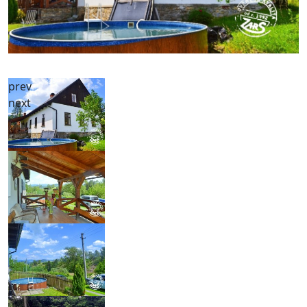
prev
next