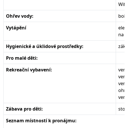
Wifi
Ohřev vody:
boil
Vytápění
elek
na p
Hygienické a úklidové prostředky:
zákl
Pro malé děti:
Rekreační vybavení:
vera
venk
venk
ohni
venk
Zábava pro děti:
stol
Seznam místností k pronájmu: