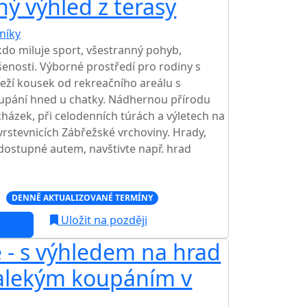
ný výhled z terasy
níky
TOP HODNOCENÍ
kdo miluje sport, všestranný pohyb,
šenosti. Výborné prostředí pro rodiny s
leží kousek od rekreačního areálu s
oupání hned u chatky. Nádhernou přírodu
ázek, při celodenních túrách a výletech na
vrstevnicích Zábřežské vrchoviny. Hrady,
dostupné autem, navštivte např. hrad
c
DENNĚ AKTUALIZOVANÉ TERMÍNY
Uložit na později
 - s výhledem na hrad
alekým koupáním v