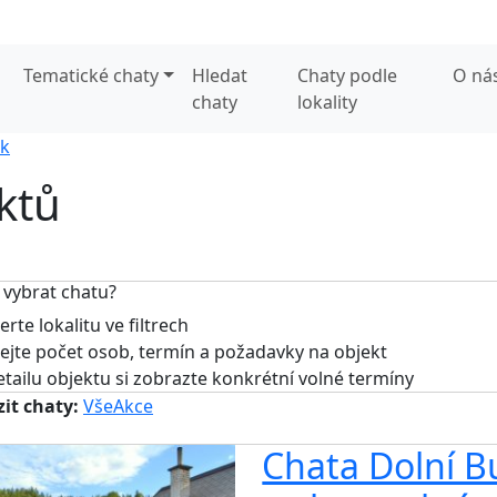
Tematické chaty
Hledat
Chaty podle
O ná
chaty
lokality
k
ktů
 vybrat chatu?
rte lokalitu ve filtrech
jte počet osob, termín a požadavky na objekt
tailu objektu si zobrazte konkrétní volné termíny
it chaty:
Vše
Akce
Chata Dolní B