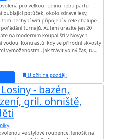
ovolená pro velkou rodinu nebo partu
í bublající potůček, okolo zdravé lesy,
řitom nechybí wifi připojení v celé chalupě
k pořádání turnajů. Autem urazíte jen 20
íváte na moderním koupališti v Nových
í vodou. Kontrastů, kdy se přírodní skvosty
 vymoženostmi, jak trávit volný čas, tu...
c
NEJNIŽŠÍ CENA NA TRHU
Uložit na později
Losiny - bazén,
ení, gril. ohniště,
ěti
níky
volenou ve stylové roubence, lenošit na