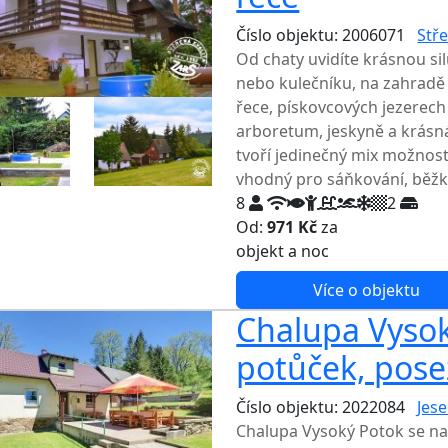
Číslo objektu: 2006071
Stř
Od chaty uvidíte krásnou si
nebo kulečníku, na zahradě 
řece, pískovcových jezerech
arboretum, jeskyně a krásn
tvoří jedinečný mix možností
vhodný pro sáňkování, běžky
8
2
Od:
971 Kč
za
NEJNIŽŠ
objekt a noc
Více o objektu
Chalupa Vysok
potůček, posez
Číslo objektu: 2022084
Jese
Chalupa Vysoký Potok se na