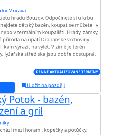
ední Morava
TOP HODNOCENÍ
luetu hradu Bouzov. Odpočinete si u krbu
najdete dětský bazén, koupat se můžete i v
 nebo v termálním koupališti. Hrady, zámky,
á příroda na úpatí Drahanské vrchoviny
, kam vyrazit na výlet. V zimě je terén
, lyžařská střediska jsou dobře dostupná.
Í CENA NA TRHU
DENNĚ AKTUALIZOVANÉ TERMÍNY
Uložit na později
ý Potok - bazén,
AKCE
ení a gril
níky
chází mezi horami, kopečky a potůčky,