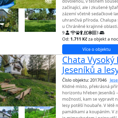
dovolenou, v těsném souseds
začínající, ale i zkušené ly
zázemí včetně sedačkové lan
uhrančivá příroda. Chalupa
u Chráněné krajinné oblasti
9
3
Od:
1.711 Kč
za objekt a no
Více o objektu
Chata Vysoký P
Jeseníků a les
Číslo objektu: 2017046
Jese
Klidné místo, překrásná př
horizontu hřeben Jeseníků 
možností, kam se vypravit na
lesy potěší houbaře. V létě 
památkami a koupáním. V zi