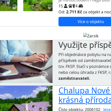
je mimochodem i nejprudší 
15
4
Od:
2.711 Kč
za objekt a no
Více o objektu
Využijte přísp
Při objednávce pobytu na n
příspěvek od zaměstnavate
tzv. FKSP. Stačí v poznámc
nebo celou úhrada z FKSP, 
zaměstnavateli
.
Chalupa Nové L
krásná příroda
Číslo objektu: 2006102
Jese