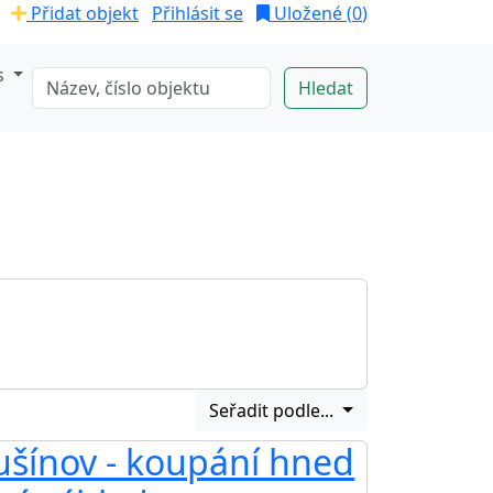
Přidat objekt
Přihlásit se
Uložené (
0
)
s
Seřadit podle...
ušínov - koupání hned