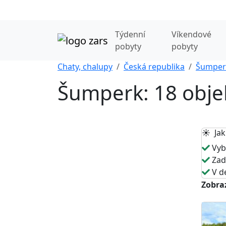
Týdenní
Víkendové
pobyty
pobyty
Chaty, chalupy
Česká republika
Šumper
Šumperk: 18 obje
☀️ Jak
Vybe
Zade
V de
Zobraz