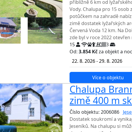
přibližně 6 km od lyžařské
Vody. Chalupa pro 15 osob 
potůčkem na zahradě nabízí 
zimě dostatek lyžařských are
Červená Voda 12 km. Na Doln
zde byl v roce 2022 otevřen n
15
3
Od:
3.854 Kč
za objekt a no
22. 8. 2026 - 29. 8. 2026
Více o objektu
Chalupa Branná
zimě 400 m sk
Číslo objektu: 2006086
Jese
Dostatek soukromí a vynikají
Jeseníků. Na chalupu si může