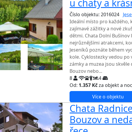
u chaty a krás
Číslo objektu: 2016024
Jese
Ideální místo pro každého, 
zajímavé zážitky a nové zku
dětmi. Chata Dolní Bušínov 
nejrůznějšími atrakcemi, k
Jeseníků poznáte během vych
kole. Cyklostezky vedou po 
zámky a muzea jsou skvěle 
Bouzov nebo...
8
4
Od:
1.357 Kč
za objekt a no
Více o objektu
Chata Radnice
Bouzov a ned
řece