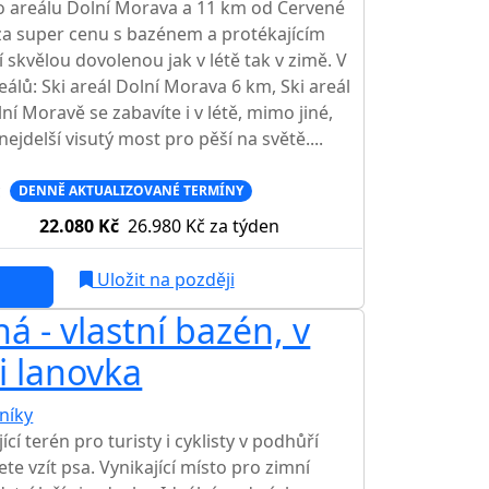
ho areálu Dolní Morava a 11 km od Červené
za super cenu s bazénem a protékajícím
skvělou dovolenou jak v létě tak v zimě. V
álů: Ski areál Dolní Morava 6 km, Ski areál
í Moravě se zabavíte i v létě, mimo jiné,
ejdelší visutý most pro pěší na světě....
c
DENNĚ AKTUALIZOVANÉ TERMÍNY
22.080 Kč
26.980 Kč
za týden
Uložit na později
 - vlastní bazén, v
i lanovka
níky
TOP HODNOCENÍ
cí terén pro turisty i cyklisty v podhůří
te vzít psa. Vynikající místo pro zimní