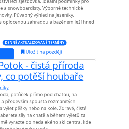
tví leží sjezdovka. Ideální podmínky pro
žaře a snowboardisty. Výborné technické
ovky. Půvabný výhled na Jeseníky,
 s oplocenou zahradou a bazénem leží hned
.
c
DENNĚ AKTUALIZOVANÉ TERMÍNY
Uložit na později
otok - čistá příroda
y, co potěší houbaře
níky
TOP HODNOCENÍ
íroda, potůček přímo pod chatou, na
– a především spousta rozmanitých
 výlet pěšky nebo na kole. Zdravé, čisté
naberete síly na chatě a během výletů za
mě vyrazte do nedalekého ski centra, kde