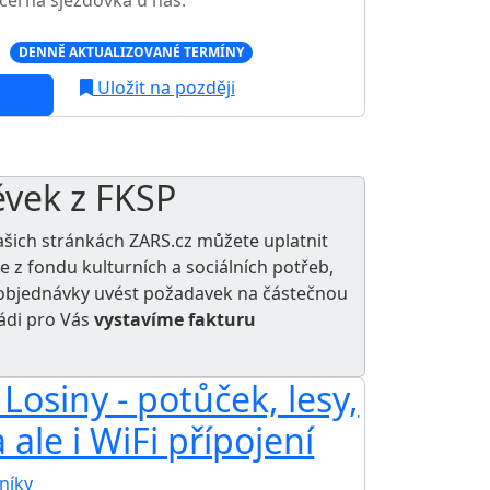
černá sjezdovka u nás.
c
DENNĚ AKTUALIZOVANÉ TERMÍNY
Uložit na později
ěvek z FKSP
ašich stránkách ZARS.cz můžete uplatnit
le z
fondu kulturních a sociálních potřeb
,
e objednávky uvést požadavek na částečnou
rádi pro Vás
vystavíme fakturu
osiny - potůček, lesy,
 ale i WiFi přípojení
níky
TOP HODNOCENÍ