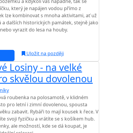
ozemku a kdykoli vás napadne, tak se
čku, který je napájen vodou přímo z
 lze kombinovat s mnoha aktivitami, ať už
 a dalších historických památek, stejně jako
 nebo vyrazit do lesa na houby.
c
NEJNIŽŠÍ CENA NA TRHU
Uložit na později
 Losiny - na velké
ro skvělou dovolenou
níky
TOP HODNOCENÍ
ová roubenka na polosamotě, v klidném
to pro letní i zimní dovolenou, spousta
 věku zabavit. Rybáři to mají kousek k řece. V
íte svoji fyzičku a vrátíte se s košíkem hub.
nky, ale možností, kde se dá koupat, je
eální relaxaci.