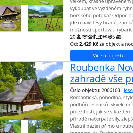
velkém, krásně upraveném p
vykoupat ve vyzděném rybní
horského potoka? Odpočinek
jde o návštěvy hradů, zámků
možností sportovat, rybařit
20
5
Od:
2.429 Kč
za objekt a no
Více o objektu
Roubenka Nové
zahradě vše p
Číslo objektu: 2006103
Jese
Romantická, pohodlná, styl
podhůří Jeseníků. Skvělé mís
příležitostí, jak se v každém
přírodě načerpáte síly, zlepš
Vlastní bazén přímo u roube
mnohem víc. Podmínky pro id